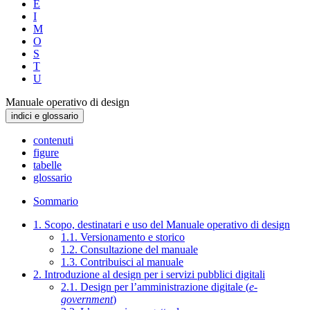
E
I
M
O
S
T
U
Manuale operativo di design
indici e glossario
contenuti
figure
tabelle
glossario
Sommario
1. Scopo, destinatari e uso del Manuale operativo di design
1.1. Versionamento e storico
1.2. Consultazione del manuale
1.3. Contribuisci al manuale
2. Introduzione al design per i servizi pubblici digitali
2.1. Design per l’amministrazione digitale (
e-
government
)