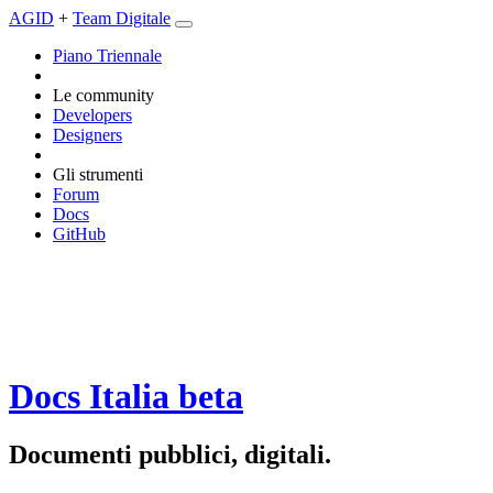
AGID
+
Team Digitale
Piano Triennale
Le community
Developers
Designers
Gli strumenti
Forum
Docs
GitHub
Docs Italia
beta
Documenti pubblici, digitali.