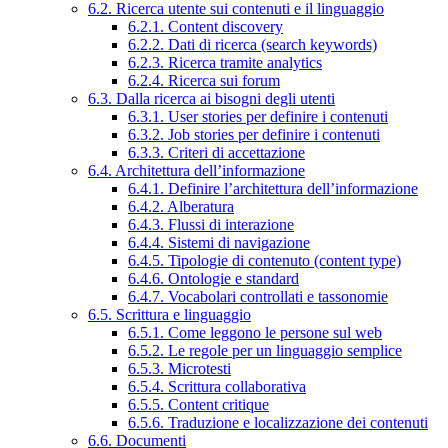
6.2. Ricerca utente sui contenuti e il linguaggio
6.2.1. Content discovery
6.2.2. Dati di ricerca (search keywords)
6.2.3. Ricerca tramite analytics
6.2.4. Ricerca sui forum
6.3. Dalla ricerca ai bisogni degli utenti
6.3.1. User stories per definire i contenuti
6.3.2. Job stories per definire i contenuti
6.3.3. Criteri di accettazione
6.4. Architettura dell’informazione
6.4.1. Definire l’architettura dell’informazione
6.4.2. Alberatura
6.4.3. Flussi di interazione
6.4.4. Sistemi di navigazione
6.4.5. Tipologie di contenuto (content type)
6.4.6. Ontologie e standard
6.4.7. Vocabolari controllati e tassonomie
6.5. Scrittura e linguaggio
6.5.1. Come leggono le persone sul web
6.5.2. Le regole per un linguaggio semplice
6.5.3. Microtesti
6.5.4. Scrittura collaborativa
6.5.5. Content critique
6.5.6. Traduzione e localizzazione dei contenuti
6.6. Documenti