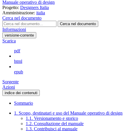
Manuale operativo di design
Progetto:
Designers Italia
Amministrazione:
italia
Cerca nel documento
Cerca nel documento
Informazioni
versione-corrente
Scarica
pdf
html
epub
Sorgente
Azioni
indice dei contenuti
Sommario
1. Scopo, destinatari e uso del Manuale operativo di design
1.1. Versionamento e storico
1.2. Consultazione del manuale
1.3. Contribuisci al manuale