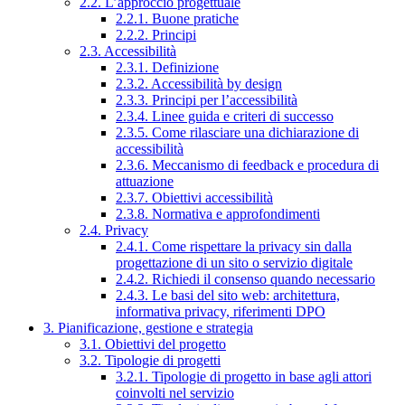
2.2. L’approccio progettuale
2.2.1. Buone pratiche
2.2.2. Principi
2.3. Accessibilità
2.3.1. Definizione
2.3.2. Accessibilità by design
2.3.3. Principi per l’accessibilità
2.3.4. Linee guida e criteri di successo
2.3.5. Come rilasciare una dichiarazione di
accessibilità
2.3.6. Meccanismo di feedback e procedura di
attuazione
2.3.7. Obiettivi accessibilità
2.3.8. Normativa e approfondimenti
2.4. Privacy
2.4.1. Come rispettare la privacy sin dalla
progettazione di un sito o servizio digitale
2.4.2. Richiedi il consenso quando necessario
2.4.3. Le basi del sito web: architettura,
informativa privacy, riferimenti DPO
3. Pianificazione, gestione e strategia
3.1. Obiettivi del progetto
3.2. Tipologie di progetti
3.2.1. Tipologie di progetto in base agli attori
coinvolti nel servizio