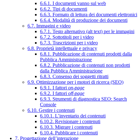
6.6.1. I documenti vanno sul web
6.6.2. Tipi di documenti
6.6.3. Formato di lettura dei documenti elettronici
6.6.4. Modalità di produzione dei documenti
6.7. Immagini e video
6.7.1. Testo alternativo (alt text) per le immagini
6.7.2. Sottotitoli per i video
6.7.3. Trascrizioni per i video
6.8. Proprietà intellettuale e privacy
6.8.1. Pubblicazione di contenuti prodotti dalla
Pubblica Amministrazione
6.8.2. Pubblicazione di contenuti non prodotti
dalla Pubblica Amministrazione
6.8.3. Consenso dei soggetti ritratti
6.9. Ottimizzazione per i motori di ricerca (SEO)
6.9.1. I fattori
on-page
6.9.2. I fattori
off-page
6.9.3. Strumenti di diagnostica SEO: Search
Console
6.10. Gestire i contenuti
6.10.1. L’inventario dei contenuti
6.10.2. Revisionare i contenuti
6.10.3. Migrare i contenuti
6.10.4. Pubblicare i contenuti
7. Progettazione dell’interazione