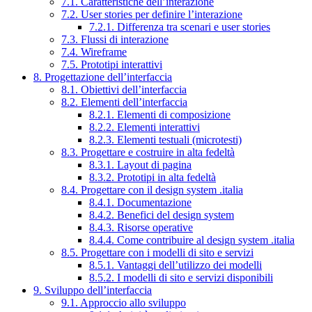
7.1. Caratteristiche dell’interazione
7.2. User stories per definire l’interazione
7.2.1. Differenza tra scenari e user stories
7.3. Flussi di interazione
7.4. Wireframe
7.5. Prototipi interattivi
8. Progettazione dell’interfaccia
8.1. Obiettivi dell’interfaccia
8.2. Elementi dell’interfaccia
8.2.1. Elementi di composizione
8.2.2. Elementi interattivi
8.2.3. Elementi testuali (microtesti)
8.3. Progettare e costruire in alta fedeltà
8.3.1. Layout di pagina
8.3.2. Prototipi in alta fedeltà
8.4. Progettare con il design system .italia
8.4.1. Documentazione
8.4.2. Benefici del design system
8.4.3. Risorse operative
8.4.4. Come contribuire al design system .italia
8.5. Progettare con i modelli di sito e servizi
8.5.1. Vantaggi dell’utilizzo dei modelli
8.5.2. I modelli di sito e servizi disponibili
9. Sviluppo dell’interfaccia
9.1. Approccio allo sviluppo