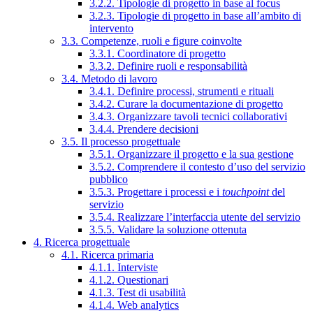
3.2.2. Tipologie di progetto in base al focus
3.2.3. Tipologie di progetto in base all’ambito di
intervento
3.3. Competenze, ruoli e figure coinvolte
3.3.1. Coordinatore di progetto
3.3.2. Definire ruoli e responsabilità
3.4. Metodo di lavoro
3.4.1. Definire processi, strumenti e rituali
3.4.2. Curare la documentazione di progetto
3.4.3. Organizzare tavoli tecnici collaborativi
3.4.4. Prendere decisioni
3.5. Il processo progettuale
3.5.1. Organizzare il progetto e la sua gestione
3.5.2. Comprendere il contesto d’uso del servizio
pubblico
3.5.3. Progettare i processi e i
touchpoint
del
servizio
3.5.4. Realizzare l’interfaccia utente del servizio
3.5.5. Validare la soluzione ottenuta
4. Ricerca progettuale
4.1. Ricerca primaria
4.1.1. Interviste
4.1.2. Questionari
4.1.3. Test di usabilità
4.1.4. Web analytics