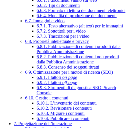
6.6.1. I documenti vanno sul web
6.6.2. Tipi di documenti
6.6.3. Formato di lettura dei documenti elettronici
6.6.4. Modalità di produzione dei documenti
6.7. Immagini e video
6.7.1. Testo alternativo (alt text) per le immagini
6.7.2. Sottotitoli per i video
6.7.3. Trascrizioni per i video
6.8. Proprietà intellettuale e privacy
6.8.1. Pubblicazione di contenuti prodotti dalla
Pubblica Amministrazione
6.8.2. Pubblicazione di contenuti non prodotti
dalla Pubblica Amministrazione
6.8.3. Consenso dei soggetti ritratti
6.9. Ottimizzazione per i motori di ricerca (SEO)
6.9.1. I fattori
on-page
6.9.2. I fattori
off-page
6.9.3. Strumenti di diagnostica SEO: Search
Console
6.10. Gestire i contenuti
6.10.1. L’inventario dei contenuti
6.10.2. Revisionare i contenuti
6.10.3. Migrare i contenuti
6.10.4. Pubblicare i contenuti
7. Progettazione dell’interazione