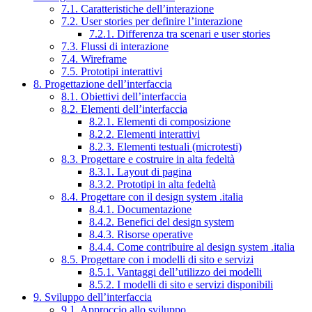
7.1. Caratteristiche dell’interazione
7.2. User stories per definire l’interazione
7.2.1. Differenza tra scenari e user stories
7.3. Flussi di interazione
7.4. Wireframe
7.5. Prototipi interattivi
8. Progettazione dell’interfaccia
8.1. Obiettivi dell’interfaccia
8.2. Elementi dell’interfaccia
8.2.1. Elementi di composizione
8.2.2. Elementi interattivi
8.2.3. Elementi testuali (microtesti)
8.3. Progettare e costruire in alta fedeltà
8.3.1. Layout di pagina
8.3.2. Prototipi in alta fedeltà
8.4. Progettare con il design system .italia
8.4.1. Documentazione
8.4.2. Benefici del design system
8.4.3. Risorse operative
8.4.4. Come contribuire al design system .italia
8.5. Progettare con i modelli di sito e servizi
8.5.1. Vantaggi dell’utilizzo dei modelli
8.5.2. I modelli di sito e servizi disponibili
9. Sviluppo dell’interfaccia
9.1. Approccio allo sviluppo