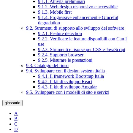
9.1.1. Attività preliminari
9.1.2. Web design responsivo e accessibile
9.1.3. Mobile first
9.1.4. Progressive enhancement e Graceful
degradation
9.2. Strumenti di supporto allo sviluppo del software
9.2.1. Feature detection
9.2.2. Verificare le feature disponibili con Can I
use
9.2.3. Strumenti e risorse per CSS e JavaScript
9.2.4. Supporto browser
9.2.5. Misurare le prestazioni
9.3. Catalogo del riuso
9.4. Sviluppare con il design system .italia
9.4.1. Il framework Bootstrap Italia
9.4.2. Il kit di sviluppo React
9.4.3. Il kit di sviluppo Angular
9.5. Sviluppare con i modelli di sito e servizi
glossario
A
B
C
D