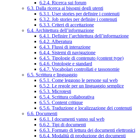
6.2.4. Ricerca sui forum
6.3. Dalla ricerca ai bisogni degli utenti
6.3.1. User stories per definire i contenuti
6.3.2. Job stories per definire i contenuti
6.3.3. Criteri di accettazione
6.4. Architettura dell’informazione
6.4.1. Definire l’architettura dell’informazione
6.4.2. Alberatura
6.4.3. Flussi di interazione
6.4.4. Sistemi di navigazione
6.4.5. Tipologie di contenuto (content type)
6.4.6. Ontologie e standard
6.4.7. Vocabolari controllati e tassonomie
6.5. Scrittura e linguaggio
6.5.1. Come leggono le persone sul web
6.5.2. Le regole per un linguaggio semplice
6.5.3. Microtesti
6.5.4. Scrittura collaborativa
6.5.5. Content critique
6.5.6. Traduzione e localizzazione dei contenuti
6.6. Documenti
6.6.1. I documenti vanno sul web
6.6.2. Tipi di documenti
6.6.3. Formato di lettura dei documenti elettronici
6.6.4. Modalità di produzione dei documenti