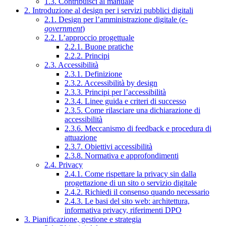
1.3. Contribuisci al manuale
2. Introduzione al design per i servizi pubblici digitali
2.1. Design per l’amministrazione digitale (
e-
government
)
2.2. L’approccio progettuale
2.2.1. Buone pratiche
2.2.2. Principi
2.3. Accessibilità
2.3.1. Definizione
2.3.2. Accessibilità by design
2.3.3. Principi per l’accessibilità
2.3.4. Linee guida e criteri di successo
2.3.5. Come rilasciare una dichiarazione di
accessibilità
2.3.6. Meccanismo di feedback e procedura di
attuazione
2.3.7. Obiettivi accessibilità
2.3.8. Normativa e approfondimenti
2.4. Privacy
2.4.1. Come rispettare la privacy sin dalla
progettazione di un sito o servizio digitale
2.4.2. Richiedi il consenso quando necessario
2.4.3. Le basi del sito web: architettura,
informativa privacy, riferimenti DPO
3. Pianificazione, gestione e strategia