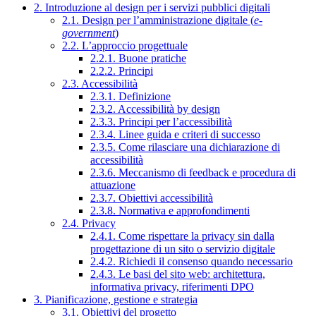
2. Introduzione al design per i servizi pubblici digitali
2.1. Design per l’amministrazione digitale (
e-
government
)
2.2. L’approccio progettuale
2.2.1. Buone pratiche
2.2.2. Principi
2.3. Accessibilità
2.3.1. Definizione
2.3.2. Accessibilità by design
2.3.3. Principi per l’accessibilità
2.3.4. Linee guida e criteri di successo
2.3.5. Come rilasciare una dichiarazione di
accessibilità
2.3.6. Meccanismo di feedback e procedura di
attuazione
2.3.7. Obiettivi accessibilità
2.3.8. Normativa e approfondimenti
2.4. Privacy
2.4.1. Come rispettare la privacy sin dalla
progettazione di un sito o servizio digitale
2.4.2. Richiedi il consenso quando necessario
2.4.3. Le basi del sito web: architettura,
informativa privacy, riferimenti DPO
3. Pianificazione, gestione e strategia
3.1. Obiettivi del progetto