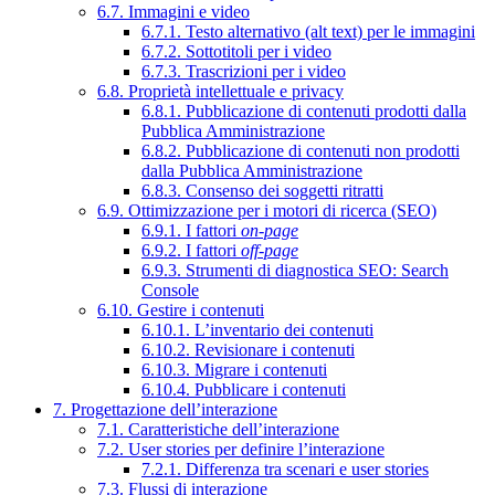
6.7. Immagini e video
6.7.1. Testo alternativo (alt text) per le immagini
6.7.2. Sottotitoli per i video
6.7.3. Trascrizioni per i video
6.8. Proprietà intellettuale e privacy
6.8.1. Pubblicazione di contenuti prodotti dalla
Pubblica Amministrazione
6.8.2. Pubblicazione di contenuti non prodotti
dalla Pubblica Amministrazione
6.8.3. Consenso dei soggetti ritratti
6.9. Ottimizzazione per i motori di ricerca (SEO)
6.9.1. I fattori
on-page
6.9.2. I fattori
off-page
6.9.3. Strumenti di diagnostica SEO: Search
Console
6.10. Gestire i contenuti
6.10.1. L’inventario dei contenuti
6.10.2. Revisionare i contenuti
6.10.3. Migrare i contenuti
6.10.4. Pubblicare i contenuti
7. Progettazione dell’interazione
7.1. Caratteristiche dell’interazione
7.2. User stories per definire l’interazione
7.2.1. Differenza tra scenari e user stories
7.3. Flussi di interazione