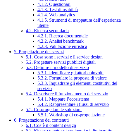
4.1.2. Questionari
4.1.3. Test di usabilità
4.1.4. Web analytics
4.1.5. Strumenti di mappatura dell’esperienza
utente
4.2. Ricerca secondaria
4.2.1. Ricerca documentale
4.2.2. Analisi benchmark
4.2.3. Valutazione euristica
5. Progettazione dei servizi
5.1. Cosa sono i servizi e il service design
5.2. Progettare servizi pubblici digitali
5.3. Definire il modello di servizio
5.3.1. Identificare gli attori coinvolti
5.3.2. Formulare la proposta di valore
5.3.3. Inquadrare gli elementi costitutivi del
servizio
5.4. Descrivere il funzionamento del servizio
5.4.1. Mappare l’ecosistema
5.4.2. Rappresentare i flussi di servizio
5.5. Co-progettare le soluzioni
5.5.1. Workshop di co-progettazione
6. Progettazione dei contenuti
6.1. Cos’è il content design
6.2. Ricerca utente sui contenuti e il linguaggio