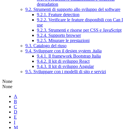
degradation
9.2. Strumenti di supporto allo sviluppo del software
9.2.1. Feature detection
9.2.2. Verificare le feature disponibili con Can I
use
9.2.3. Strumenti e risorse per CSS e JavaScript
9.2.4. Supporto browser
9.2.5. Misurare le prestazioni
9.3. Catalogo del riuso
9.4. Sviluppare con il design system .italia
9.4.1. Il framework Bootstrap Italia
9.4.2. Il kit di sviluppo React
9.4.3. Il kit di sviluppo Angular
9.5. Sviluppare con i modelli di sito e servizi
None
None
A
B
C
D
E
I
M