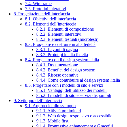
7.4. Wireframe
7.5. Prototipi interattivi
8. Progettazione dell’interfaccia
8.1. Obiettivi dell’interfaccia
8.2. Elementi dell’interfaccia
8.2.1. Elementi di composizione
8.2.2. Elementi interattivi
8.2.3. Elementi testuali (microtesti)
8.3. Progettare e costruire in alta fedeltà
8.3.1. Layout di pagina
8.3.2. Prototipi in alta fedeltà
8.4. Progettare con il design system .italia
8.4.1. Documentazione
8.4.2. Benefici del design system
8.4.3. Risorse operative
8.4.4. Come contribuire al design system .italia
8.5. Progettare con i modelli di sito e servizi
8.5.1. Vantaggi dell’utilizzo dei modelli
8.5.2. I modelli di sito e servizi disponibili
9. Sviluppo dell’interfaccia
9.1. Approccio allo sviluppo
9.1.1. Attività preliminari
9.1.2. Web design responsivo e accessibile
9.1.3. Mobile first
9.1.4. Progressive enhancement e Graceful