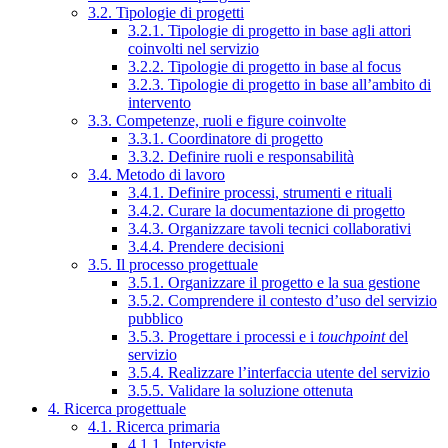
3.2. Tipologie di progetti
3.2.1. Tipologie di progetto in base agli attori
coinvolti nel servizio
3.2.2. Tipologie di progetto in base al focus
3.2.3. Tipologie di progetto in base all’ambito di
intervento
3.3. Competenze, ruoli e figure coinvolte
3.3.1. Coordinatore di progetto
3.3.2. Definire ruoli e responsabilità
3.4. Metodo di lavoro
3.4.1. Definire processi, strumenti e rituali
3.4.2. Curare la documentazione di progetto
3.4.3. Organizzare tavoli tecnici collaborativi
3.4.4. Prendere decisioni
3.5. Il processo progettuale
3.5.1. Organizzare il progetto e la sua gestione
3.5.2. Comprendere il contesto d’uso del servizio
pubblico
3.5.3. Progettare i processi e i
touchpoint
del
servizio
3.5.4. Realizzare l’interfaccia utente del servizio
3.5.5. Validare la soluzione ottenuta
4. Ricerca progettuale
4.1. Ricerca primaria
4.1.1. Interviste