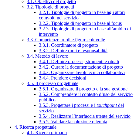
3.1. Obiettivi del progetto
3.2. Tipologie di progetti
3.2.1. Tipologie di progetto in base agli attori
coinvolti nel servizio
3.2.2. Tipologie di progetto in base al focus
3.2.3. Tipologie di progetto in base all’ambito di
intervento
3.3. Competenze, ruoli e figure coinvolte
3.3.1. Coordinatore di progetto
3.3.2. Definire ruoli e responsabilità
3.4. Metodo di lavoro
3.4.1. Definire processi, strumenti e rituali
3.4.2. Curare la documentazione di progetto
3.4.3. Organizzare tavoli tecnici collaborativi
3.4.4. Prendere decisioni
3.5. Il processo progettuale
3.5.1. Organizzare il progetto e la sua gestione
3.5.2. Comprendere il contesto d’uso del servizio
pubblico
3.5.3. Progettare i processi e i
touchpoint
del
servizio
3.5.4. Realizzare l’interfaccia utente del servizio
3.5.5. Validare la soluzione ottenuta
4. Ricerca progettuale
4.1. Ricerca primaria