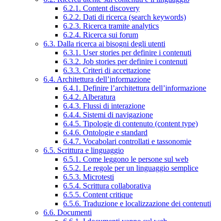
6.2.1. Content discovery
6.2.2. Dati di ricerca (search keywords)
6.2.3. Ricerca tramite analytics
6.2.4. Ricerca sui forum
6.3. Dalla ricerca ai bisogni degli utenti
6.3.1. User stories per definire i contenuti
6.3.2. Job stories per definire i contenuti
6.3.3. Criteri di accettazione
6.4. Architettura dell’informazione
6.4.1. Definire l’architettura dell’informazione
6.4.2. Alberatura
6.4.3. Flussi di interazione
6.4.4. Sistemi di navigazione
6.4.5. Tipologie di contenuto (content type)
6.4.6. Ontologie e standard
6.4.7. Vocabolari controllati e tassonomie
6.5. Scrittura e linguaggio
6.5.1. Come leggono le persone sul web
6.5.2. Le regole per un linguaggio semplice
6.5.3. Microtesti
6.5.4. Scrittura collaborativa
6.5.5. Content critique
6.5.6. Traduzione e localizzazione dei contenuti
6.6. Documenti