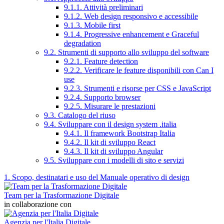
9.1.1. Attività preliminari
9.1.2. Web design responsivo e accessibile
9.1.3. Mobile first
9.1.4. Progressive enhancement e Graceful
degradation
9.2. Strumenti di supporto allo sviluppo del software
9.2.1. Feature detection
9.2.2. Verificare le feature disponibili con Can I
use
9.2.3. Strumenti e risorse per CSS e JavaScript
9.2.4. Supporto browser
9.2.5. Misurare le prestazioni
9.3. Catalogo del riuso
9.4. Sviluppare con il design system .italia
9.4.1. Il framework Bootstrap Italia
9.4.2. Il kit di sviluppo React
9.4.3. Il kit di sviluppo Angular
9.5. Sviluppare con i modelli di sito e servizi
1. Scopo, destinatari e uso del Manuale operativo di design
Team per la Trasformazione Digitale
in collaborazione con
Agenzia per l'Italia Digitale