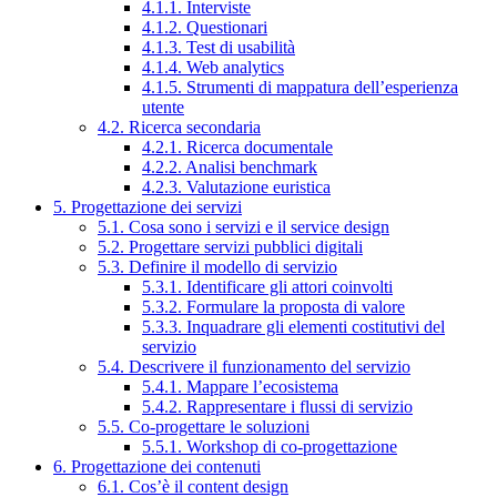
4.1.1. Interviste
4.1.2. Questionari
4.1.3. Test di usabilità
4.1.4. Web analytics
4.1.5. Strumenti di mappatura dell’esperienza
utente
4.2. Ricerca secondaria
4.2.1. Ricerca documentale
4.2.2. Analisi benchmark
4.2.3. Valutazione euristica
5. Progettazione dei servizi
5.1. Cosa sono i servizi e il service design
5.2. Progettare servizi pubblici digitali
5.3. Definire il modello di servizio
5.3.1. Identificare gli attori coinvolti
5.3.2. Formulare la proposta di valore
5.3.3. Inquadrare gli elementi costitutivi del
servizio
5.4. Descrivere il funzionamento del servizio
5.4.1. Mappare l’ecosistema
5.4.2. Rappresentare i flussi di servizio
5.5. Co-progettare le soluzioni
5.5.1. Workshop di co-progettazione
6. Progettazione dei contenuti
6.1. Cos’è il content design