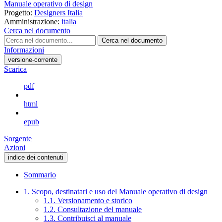
Manuale operativo di design
Progetto:
Designers Italia
Amministrazione:
italia
Cerca nel documento
Cerca nel documento
Informazioni
versione-corrente
Scarica
pdf
html
epub
Sorgente
Azioni
indice dei contenuti
Sommario
1. Scopo, destinatari e uso del Manuale operativo di design
1.1. Versionamento e storico
1.2. Consultazione del manuale
1.3. Contribuisci al manuale