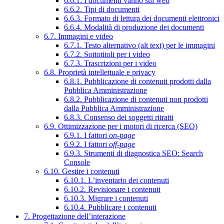
6.6.1. I documenti vanno sul web
6.6.2. Tipi di documenti
6.6.3. Formato di lettura dei documenti elettronici
6.6.4. Modalità di produzione dei documenti
6.7. Immagini e video
6.7.1. Testo alternativo (alt text) per le immagini
6.7.2. Sottotitoli per i video
6.7.3. Trascrizioni per i video
6.8. Proprietà intellettuale e privacy
6.8.1. Pubblicazione di contenuti prodotti dalla
Pubblica Amministrazione
6.8.2. Pubblicazione di contenuti non prodotti
dalla Pubblica Amministrazione
6.8.3. Consenso dei soggetti ritratti
6.9. Ottimizzazione per i motori di ricerca (SEO)
6.9.1. I fattori
on-page
6.9.2. I fattori
off-page
6.9.3. Strumenti di diagnostica SEO: Search
Console
6.10. Gestire i contenuti
6.10.1. L’inventario dei contenuti
6.10.2. Revisionare i contenuti
6.10.3. Migrare i contenuti
6.10.4. Pubblicare i contenuti
7. Progettazione dell’interazione