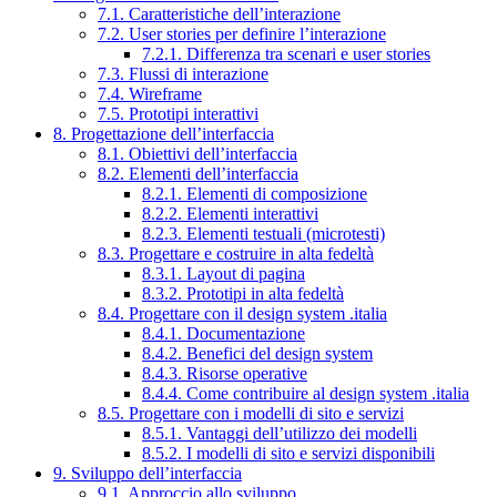
7.1. Caratteristiche dell’interazione
7.2. User stories per definire l’interazione
7.2.1. Differenza tra scenari e user stories
7.3. Flussi di interazione
7.4. Wireframe
7.5. Prototipi interattivi
8. Progettazione dell’interfaccia
8.1. Obiettivi dell’interfaccia
8.2. Elementi dell’interfaccia
8.2.1. Elementi di composizione
8.2.2. Elementi interattivi
8.2.3. Elementi testuali (microtesti)
8.3. Progettare e costruire in alta fedeltà
8.3.1. Layout di pagina
8.3.2. Prototipi in alta fedeltà
8.4. Progettare con il design system .italia
8.4.1. Documentazione
8.4.2. Benefici del design system
8.4.3. Risorse operative
8.4.4. Come contribuire al design system .italia
8.5. Progettare con i modelli di sito e servizi
8.5.1. Vantaggi dell’utilizzo dei modelli
8.5.2. I modelli di sito e servizi disponibili
9. Sviluppo dell’interfaccia
9.1. Approccio allo sviluppo