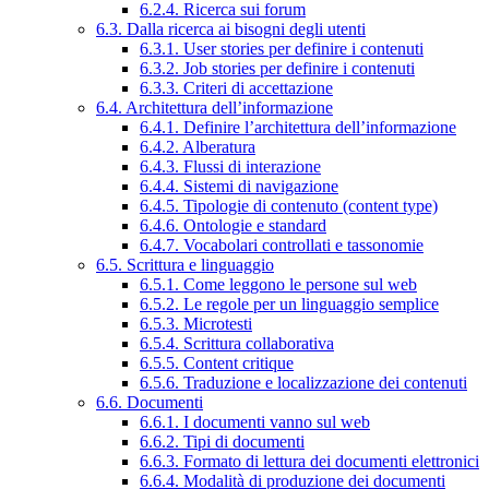
6.2.4. Ricerca sui forum
6.3. Dalla ricerca ai bisogni degli utenti
6.3.1. User stories per definire i contenuti
6.3.2. Job stories per definire i contenuti
6.3.3. Criteri di accettazione
6.4. Architettura dell’informazione
6.4.1. Definire l’architettura dell’informazione
6.4.2. Alberatura
6.4.3. Flussi di interazione
6.4.4. Sistemi di navigazione
6.4.5. Tipologie di contenuto (content type)
6.4.6. Ontologie e standard
6.4.7. Vocabolari controllati e tassonomie
6.5. Scrittura e linguaggio
6.5.1. Come leggono le persone sul web
6.5.2. Le regole per un linguaggio semplice
6.5.3. Microtesti
6.5.4. Scrittura collaborativa
6.5.5. Content critique
6.5.6. Traduzione e localizzazione dei contenuti
6.6. Documenti
6.6.1. I documenti vanno sul web
6.6.2. Tipi di documenti
6.6.3. Formato di lettura dei documenti elettronici
6.6.4. Modalità di produzione dei documenti