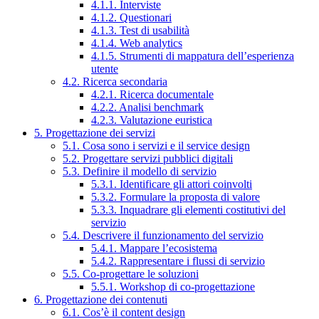
4.1.1. Interviste
4.1.2. Questionari
4.1.3. Test di usabilità
4.1.4. Web analytics
4.1.5. Strumenti di mappatura dell’esperienza
utente
4.2. Ricerca secondaria
4.2.1. Ricerca documentale
4.2.2. Analisi benchmark
4.2.3. Valutazione euristica
5. Progettazione dei servizi
5.1. Cosa sono i servizi e il service design
5.2. Progettare servizi pubblici digitali
5.3. Definire il modello di servizio
5.3.1. Identificare gli attori coinvolti
5.3.2. Formulare la proposta di valore
5.3.3. Inquadrare gli elementi costitutivi del
servizio
5.4. Descrivere il funzionamento del servizio
5.4.1. Mappare l’ecosistema
5.4.2. Rappresentare i flussi di servizio
5.5. Co-progettare le soluzioni
5.5.1. Workshop di co-progettazione
6. Progettazione dei contenuti
6.1. Cos’è il content design