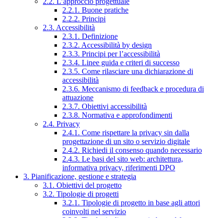
2.2. L’approccio progettuale
2.2.1. Buone pratiche
2.2.2. Principi
2.3. Accessibilità
2.3.1. Definizione
2.3.2. Accessibilità by design
2.3.3. Principi per l’accessibilità
2.3.4. Linee guida e criteri di successo
2.3.5. Come rilasciare una dichiarazione di
accessibilità
2.3.6. Meccanismo di feedback e procedura di
attuazione
2.3.7. Obiettivi accessibilità
2.3.8. Normativa e approfondimenti
2.4. Privacy
2.4.1. Come rispettare la privacy sin dalla
progettazione di un sito o servizio digitale
2.4.2. Richiedi il consenso quando necessario
2.4.3. Le basi del sito web: architettura,
informativa privacy, riferimenti DPO
3. Pianificazione, gestione e strategia
3.1. Obiettivi del progetto
3.2. Tipologie di progetti
3.2.1. Tipologie di progetto in base agli attori
coinvolti nel servizio