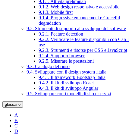
9.1.1. Attività preliminari
9.1.2. Web design responsivo e accessibile
9.1.3. Mobile first
9.1.4. Progressive enhancement e Graceful
degradation
9.2. Strumenti di supporto allo sviluppo del software
9.2.1. Feature detection
9.2.2. Verificare le feature disponibili con Can I
use
9.2.3. Strumenti e risorse per CSS e JavaScript
9.2.4. Supporto browser
9.2.5. Misurare le prestazioni
9.3. Catalogo del riuso
9.4. Sviluppare con il design system .italia
9.4.1. Il framework Bootstrap Italia
9.4.2. Il kit di sviluppo React
9.4.3. Il kit di sviluppo Angular
9.5. Sviluppare con i modelli di sito e servizi
glossario
A
B
C
D