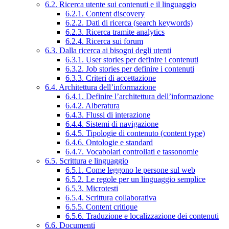
6.2. Ricerca utente sui contenuti e il linguaggio
6.2.1. Content discovery
6.2.2. Dati di ricerca (search keywords)
6.2.3. Ricerca tramite analytics
6.2.4. Ricerca sui forum
6.3. Dalla ricerca ai bisogni degli utenti
6.3.1. User stories per definire i contenuti
6.3.2. Job stories per definire i contenuti
6.3.3. Criteri di accettazione
6.4. Architettura dell’informazione
6.4.1. Definire l’architettura dell’informazione
6.4.2. Alberatura
6.4.3. Flussi di interazione
6.4.4. Sistemi di navigazione
6.4.5. Tipologie di contenuto (content type)
6.4.6. Ontologie e standard
6.4.7. Vocabolari controllati e tassonomie
6.5. Scrittura e linguaggio
6.5.1. Come leggono le persone sul web
6.5.2. Le regole per un linguaggio semplice
6.5.3. Microtesti
6.5.4. Scrittura collaborativa
6.5.5. Content critique
6.5.6. Traduzione e localizzazione dei contenuti
6.6. Documenti