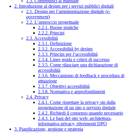
1.3. Contribuisci al manuale
2. Introduzione al design per i servizi pubblici digitali
2.1. Design per l’amministrazione digitale (
e-
government
)
2.2. L’approccio progettuale
2.2.1. Buone pratiche
2.2.2. Principi
2.3. Accessibilità
2.3.1. Definizione
2.3.2. Accessibilità by design
2.3.3. Principi per l’accessibilità
2.3.4. Linee guida e criteri di successo
2.3.5. Come rilasciare una dichiarazione di
accessibilità
2.3.6. Meccanismo di feedback e procedura di
attuazione
2.3.7. Obiettivi accessibilità
2.3.8. Normativa e approfondimenti
2.4. Privacy
2.4.1. Come rispettare la privacy sin dalla
progettazione di un sito o servizio digitale
2.4.2. Richiedi il consenso quando necessario
2.4.3. Le basi del sito web: architettura,
informativa privacy, riferimenti DPO
3. Pianificazione, gestione e strategia