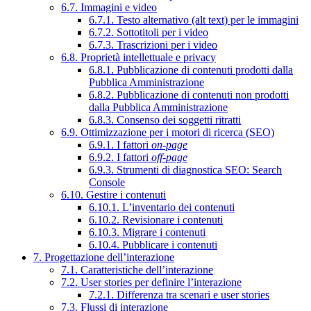
6.7. Immagini e video
6.7.1. Testo alternativo (alt text) per le immagini
6.7.2. Sottotitoli per i video
6.7.3. Trascrizioni per i video
6.8. Proprietà intellettuale e privacy
6.8.1. Pubblicazione di contenuti prodotti dalla
Pubblica Amministrazione
6.8.2. Pubblicazione di contenuti non prodotti
dalla Pubblica Amministrazione
6.8.3. Consenso dei soggetti ritratti
6.9. Ottimizzazione per i motori di ricerca (SEO)
6.9.1. I fattori
on-page
6.9.2. I fattori
off-page
6.9.3. Strumenti di diagnostica SEO: Search
Console
6.10. Gestire i contenuti
6.10.1. L’inventario dei contenuti
6.10.2. Revisionare i contenuti
6.10.3. Migrare i contenuti
6.10.4. Pubblicare i contenuti
7. Progettazione dell’interazione
7.1. Caratteristiche dell’interazione
7.2. User stories per definire l’interazione
7.2.1. Differenza tra scenari e user stories
7.3. Flussi di interazione