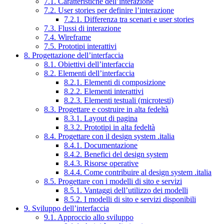
7.1. Caratteristiche dell’interazione
7.2. User stories per definire l’interazione
7.2.1. Differenza tra scenari e user stories
7.3. Flussi di interazione
7.4. Wireframe
7.5. Prototipi interattivi
8. Progettazione dell’interfaccia
8.1. Obiettivi dell’interfaccia
8.2. Elementi dell’interfaccia
8.2.1. Elementi di composizione
8.2.2. Elementi interattivi
8.2.3. Elementi testuali (microtesti)
8.3. Progettare e costruire in alta fedeltà
8.3.1. Layout di pagina
8.3.2. Prototipi in alta fedeltà
8.4. Progettare con il design system .italia
8.4.1. Documentazione
8.4.2. Benefici del design system
8.4.3. Risorse operative
8.4.4. Come contribuire al design system .italia
8.5. Progettare con i modelli di sito e servizi
8.5.1. Vantaggi dell’utilizzo dei modelli
8.5.2. I modelli di sito e servizi disponibili
9. Sviluppo dell’interfaccia
9.1. Approccio allo sviluppo