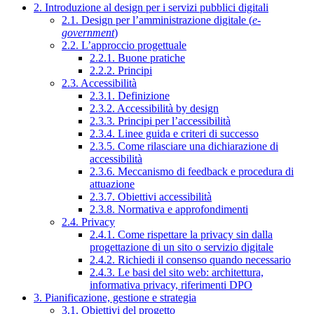
2. Introduzione al design per i servizi pubblici digitali
2.1. Design per l’amministrazione digitale (
e-
government
)
2.2. L’approccio progettuale
2.2.1. Buone pratiche
2.2.2. Principi
2.3. Accessibilità
2.3.1. Definizione
2.3.2. Accessibilità by design
2.3.3. Principi per l’accessibilità
2.3.4. Linee guida e criteri di successo
2.3.5. Come rilasciare una dichiarazione di
accessibilità
2.3.6. Meccanismo di feedback e procedura di
attuazione
2.3.7. Obiettivi accessibilità
2.3.8. Normativa e approfondimenti
2.4. Privacy
2.4.1. Come rispettare la privacy sin dalla
progettazione di un sito o servizio digitale
2.4.2. Richiedi il consenso quando necessario
2.4.3. Le basi del sito web: architettura,
informativa privacy, riferimenti DPO
3. Pianificazione, gestione e strategia
3.1. Obiettivi del progetto