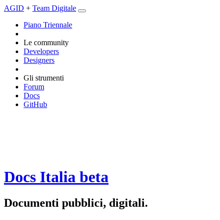
AGID
+
Team Digitale
Piano Triennale
Le community
Developers
Designers
Gli strumenti
Forum
Docs
GitHub
Docs Italia
beta
Documenti pubblici, digitali.