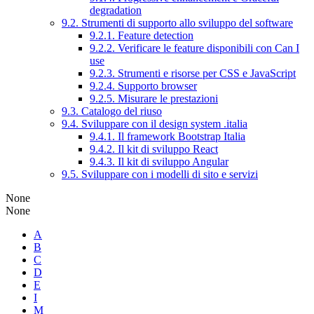
degradation
9.2. Strumenti di supporto allo sviluppo del software
9.2.1. Feature detection
9.2.2. Verificare le feature disponibili con Can I
use
9.2.3. Strumenti e risorse per CSS e JavaScript
9.2.4. Supporto browser
9.2.5. Misurare le prestazioni
9.3. Catalogo del riuso
9.4. Sviluppare con il design system .italia
9.4.1. Il framework Bootstrap Italia
9.4.2. Il kit di sviluppo React
9.4.3. Il kit di sviluppo Angular
9.5. Sviluppare con i modelli di sito e servizi
None
None
A
B
C
D
E
I
M