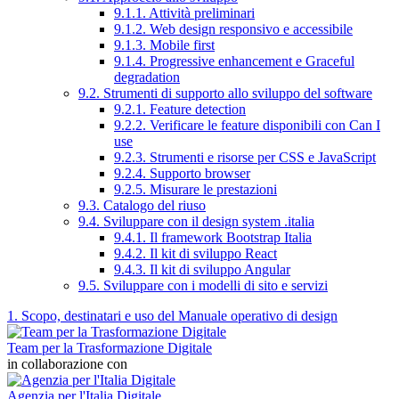
9.1.1. Attività preliminari
9.1.2. Web design responsivo e accessibile
9.1.3. Mobile first
9.1.4. Progressive enhancement e Graceful
degradation
9.2. Strumenti di supporto allo sviluppo del software
9.2.1. Feature detection
9.2.2. Verificare le feature disponibili con Can I
use
9.2.3. Strumenti e risorse per CSS e JavaScript
9.2.4. Supporto browser
9.2.5. Misurare le prestazioni
9.3. Catalogo del riuso
9.4. Sviluppare con il design system .italia
9.4.1. Il framework Bootstrap Italia
9.4.2. Il kit di sviluppo React
9.4.3. Il kit di sviluppo Angular
9.5. Sviluppare con i modelli di sito e servizi
1. Scopo, destinatari e uso del Manuale operativo di design
Team per la Trasformazione Digitale
in collaborazione con
Agenzia per l'Italia Digitale