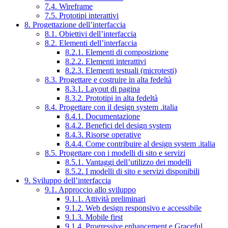
7.4. Wireframe
7.5. Prototipi interattivi
8. Progettazione dell’interfaccia
8.1. Obiettivi dell’interfaccia
8.2. Elementi dell’interfaccia
8.2.1. Elementi di composizione
8.2.2. Elementi interattivi
8.2.3. Elementi testuali (microtesti)
8.3. Progettare e costruire in alta fedeltà
8.3.1. Layout di pagina
8.3.2. Prototipi in alta fedeltà
8.4. Progettare con il design system .italia
8.4.1. Documentazione
8.4.2. Benefici del design system
8.4.3. Risorse operative
8.4.4. Come contribuire al design system .italia
8.5. Progettare con i modelli di sito e servizi
8.5.1. Vantaggi dell’utilizzo dei modelli
8.5.2. I modelli di sito e servizi disponibili
9. Sviluppo dell’interfaccia
9.1. Approccio allo sviluppo
9.1.1. Attività preliminari
9.1.2. Web design responsivo e accessibile
9.1.3. Mobile first
9.1.4. Progressive enhancement e Graceful