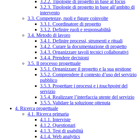
3.2.2. Tipologie di progetto in base al focus
3.2.3. Tipologie di progetto in base all’ambito di
intervento
3.3. Competenze, ruoli e figure coinvolte
3.3.1. Coordinatore di progetto
3.3.2. Definire ruoli e responsabilità
3.4. Metodo di lavoro
3.4.1. Definire processi, strumenti e rituali
3.4.2. Curare la documentazione di progetto
3.4.3. Organizzare tavoli tecnici collaborativi
3.4.4. Prendere decisioni
3.5. Il processo progettuale
3.5.1. Organizzare il progetto e la sua gestione
3.5.2. Comprendere il contesto d’uso del servizio
pubblico
3.5.3. Progettare i processi e i
touchpoint
del
servizio
3.5.4. Realizzare l’interfaccia utente del servizio
3.5.5. Validare la soluzione ottenuta
4. Ricerca progettuale
4.1. Ricerca primaria
4.1.1. Interviste
4.1.2. Questionari
4.1.3. Test di usabilità
4.1.4. Web analytics