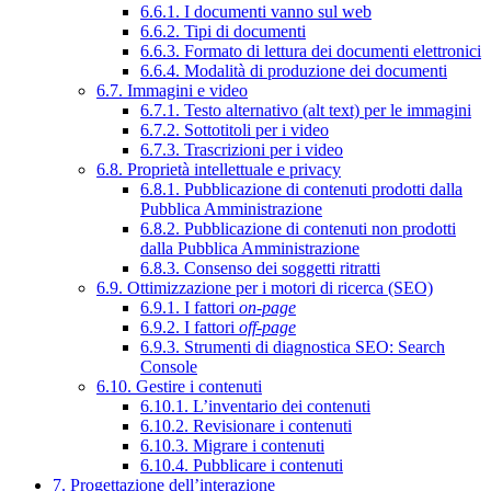
6.6.1. I documenti vanno sul web
6.6.2. Tipi di documenti
6.6.3. Formato di lettura dei documenti elettronici
6.6.4. Modalità di produzione dei documenti
6.7. Immagini e video
6.7.1. Testo alternativo (alt text) per le immagini
6.7.2. Sottotitoli per i video
6.7.3. Trascrizioni per i video
6.8. Proprietà intellettuale e privacy
6.8.1. Pubblicazione di contenuti prodotti dalla
Pubblica Amministrazione
6.8.2. Pubblicazione di contenuti non prodotti
dalla Pubblica Amministrazione
6.8.3. Consenso dei soggetti ritratti
6.9. Ottimizzazione per i motori di ricerca (SEO)
6.9.1. I fattori
on-page
6.9.2. I fattori
off-page
6.9.3. Strumenti di diagnostica SEO: Search
Console
6.10. Gestire i contenuti
6.10.1. L’inventario dei contenuti
6.10.2. Revisionare i contenuti
6.10.3. Migrare i contenuti
6.10.4. Pubblicare i contenuti
7. Progettazione dell’interazione