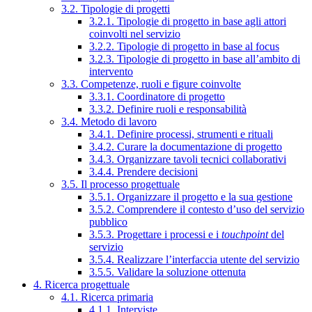
3.2. Tipologie di progetti
3.2.1. Tipologie di progetto in base agli attori
coinvolti nel servizio
3.2.2. Tipologie di progetto in base al focus
3.2.3. Tipologie di progetto in base all’ambito di
intervento
3.3. Competenze, ruoli e figure coinvolte
3.3.1. Coordinatore di progetto
3.3.2. Definire ruoli e responsabilità
3.4. Metodo di lavoro
3.4.1. Definire processi, strumenti e rituali
3.4.2. Curare la documentazione di progetto
3.4.3. Organizzare tavoli tecnici collaborativi
3.4.4. Prendere decisioni
3.5. Il processo progettuale
3.5.1. Organizzare il progetto e la sua gestione
3.5.2. Comprendere il contesto d’uso del servizio
pubblico
3.5.3. Progettare i processi e i
touchpoint
del
servizio
3.5.4. Realizzare l’interfaccia utente del servizio
3.5.5. Validare la soluzione ottenuta
4. Ricerca progettuale
4.1. Ricerca primaria
4.1.1. Interviste