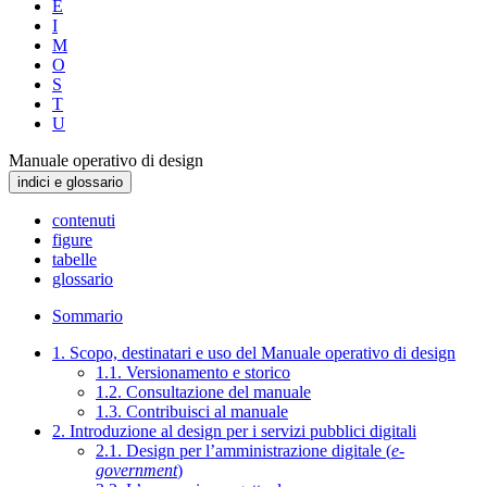
E
I
M
O
S
T
U
Manuale operativo di design
indici e glossario
contenuti
figure
tabelle
glossario
Sommario
1. Scopo, destinatari e uso del Manuale operativo di design
1.1. Versionamento e storico
1.2. Consultazione del manuale
1.3. Contribuisci al manuale
2. Introduzione al design per i servizi pubblici digitali
2.1. Design per l’amministrazione digitale (
e-
government
)