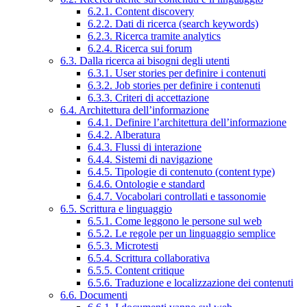
6.2.1. Content discovery
6.2.2. Dati di ricerca (search keywords)
6.2.3. Ricerca tramite analytics
6.2.4. Ricerca sui forum
6.3. Dalla ricerca ai bisogni degli utenti
6.3.1. User stories per definire i contenuti
6.3.2. Job stories per definire i contenuti
6.3.3. Criteri di accettazione
6.4. Architettura dell’informazione
6.4.1. Definire l’architettura dell’informazione
6.4.2. Alberatura
6.4.3. Flussi di interazione
6.4.4. Sistemi di navigazione
6.4.5. Tipologie di contenuto (content type)
6.4.6. Ontologie e standard
6.4.7. Vocabolari controllati e tassonomie
6.5. Scrittura e linguaggio
6.5.1. Come leggono le persone sul web
6.5.2. Le regole per un linguaggio semplice
6.5.3. Microtesti
6.5.4. Scrittura collaborativa
6.5.5. Content critique
6.5.6. Traduzione e localizzazione dei contenuti
6.6. Documenti