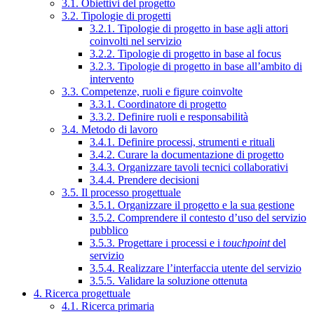
3.1. Obiettivi del progetto
3.2. Tipologie di progetti
3.2.1. Tipologie di progetto in base agli attori
coinvolti nel servizio
3.2.2. Tipologie di progetto in base al focus
3.2.3. Tipologie di progetto in base all’ambito di
intervento
3.3. Competenze, ruoli e figure coinvolte
3.3.1. Coordinatore di progetto
3.3.2. Definire ruoli e responsabilità
3.4. Metodo di lavoro
3.4.1. Definire processi, strumenti e rituali
3.4.2. Curare la documentazione di progetto
3.4.3. Organizzare tavoli tecnici collaborativi
3.4.4. Prendere decisioni
3.5. Il processo progettuale
3.5.1. Organizzare il progetto e la sua gestione
3.5.2. Comprendere il contesto d’uso del servizio
pubblico
3.5.3. Progettare i processi e i
touchpoint
del
servizio
3.5.4. Realizzare l’interfaccia utente del servizio
3.5.5. Validare la soluzione ottenuta
4. Ricerca progettuale
4.1. Ricerca primaria