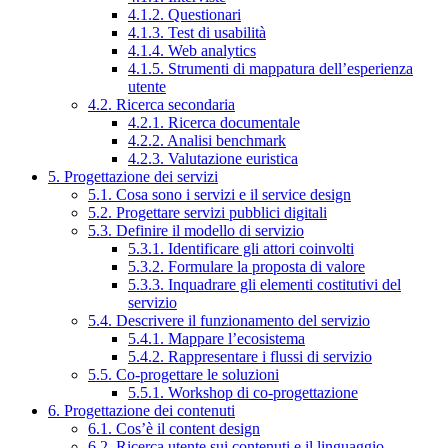
4.1.2. Questionari
4.1.3. Test di usabilità
4.1.4. Web analytics
4.1.5. Strumenti di mappatura dell’esperienza
utente
4.2. Ricerca secondaria
4.2.1. Ricerca documentale
4.2.2. Analisi benchmark
4.2.3. Valutazione euristica
5. Progettazione dei servizi
5.1. Cosa sono i servizi e il service design
5.2. Progettare servizi pubblici digitali
5.3. Definire il modello di servizio
5.3.1. Identificare gli attori coinvolti
5.3.2. Formulare la proposta di valore
5.3.3. Inquadrare gli elementi costitutivi del
servizio
5.4. Descrivere il funzionamento del servizio
5.4.1. Mappare l’ecosistema
5.4.2. Rappresentare i flussi di servizio
5.5. Co-progettare le soluzioni
5.5.1. Workshop di co-progettazione
6. Progettazione dei contenuti
6.1. Cos’è il content design
6.2. Ricerca utente sui contenuti e il linguaggio