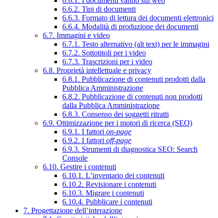
6.6.1. I documenti vanno sul web
6.6.2. Tipi di documenti
6.6.3. Formato di lettura dei documenti elettronici
6.6.4. Modalità di produzione dei documenti
6.7. Immagini e video
6.7.1. Testo alternativo (alt text) per le immagini
6.7.2. Sottotitoli per i video
6.7.3. Trascrizioni per i video
6.8. Proprietà intellettuale e privacy
6.8.1. Pubblicazione di contenuti prodotti dalla
Pubblica Amministrazione
6.8.2. Pubblicazione di contenuti non prodotti
dalla Pubblica Amministrazione
6.8.3. Consenso dei soggetti ritratti
6.9. Ottimizzazione per i motori di ricerca (SEO)
6.9.1. I fattori
on-page
6.9.2. I fattori
off-page
6.9.3. Strumenti di diagnostica SEO: Search
Console
6.10. Gestire i contenuti
6.10.1. L’inventario dei contenuti
6.10.2. Revisionare i contenuti
6.10.3. Migrare i contenuti
6.10.4. Pubblicare i contenuti
7. Progettazione dell’interazione