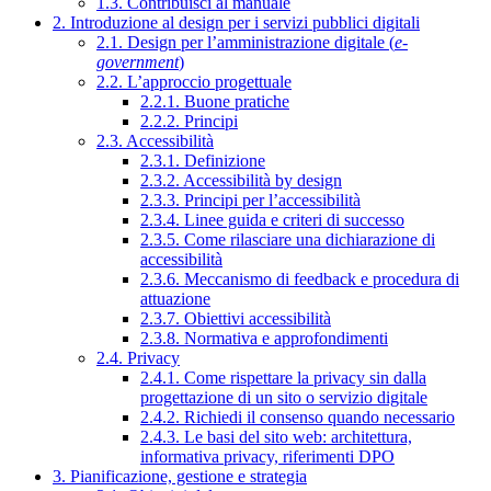
1.3. Contribuisci al manuale
2. Introduzione al design per i servizi pubblici digitali
2.1. Design per l’amministrazione digitale (
e-
government
)
2.2. L’approccio progettuale
2.2.1. Buone pratiche
2.2.2. Principi
2.3. Accessibilità
2.3.1. Definizione
2.3.2. Accessibilità by design
2.3.3. Principi per l’accessibilità
2.3.4. Linee guida e criteri di successo
2.3.5. Come rilasciare una dichiarazione di
accessibilità
2.3.6. Meccanismo di feedback e procedura di
attuazione
2.3.7. Obiettivi accessibilità
2.3.8. Normativa e approfondimenti
2.4. Privacy
2.4.1. Come rispettare la privacy sin dalla
progettazione di un sito o servizio digitale
2.4.2. Richiedi il consenso quando necessario
2.4.3. Le basi del sito web: architettura,
informativa privacy, riferimenti DPO
3. Pianificazione, gestione e strategia