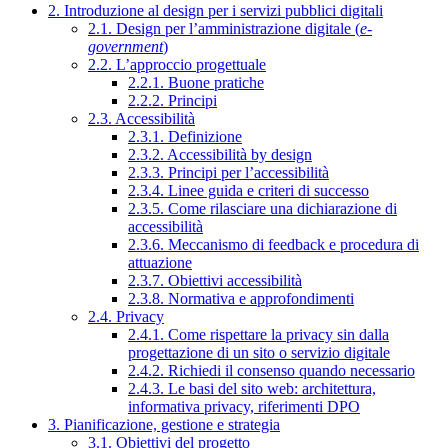
2. Introduzione al design per i servizi pubblici digitali
2.1. Design per l’amministrazione digitale (
e-
government
)
2.2. L’approccio progettuale
2.2.1. Buone pratiche
2.2.2. Principi
2.3. Accessibilità
2.3.1. Definizione
2.3.2. Accessibilità by design
2.3.3. Principi per l’accessibilità
2.3.4. Linee guida e criteri di successo
2.3.5. Come rilasciare una dichiarazione di
accessibilità
2.3.6. Meccanismo di feedback e procedura di
attuazione
2.3.7. Obiettivi accessibilità
2.3.8. Normativa e approfondimenti
2.4. Privacy
2.4.1. Come rispettare la privacy sin dalla
progettazione di un sito o servizio digitale
2.4.2. Richiedi il consenso quando necessario
2.4.3. Le basi del sito web: architettura,
informativa privacy, riferimenti DPO
3. Pianificazione, gestione e strategia
3.1. Obiettivi del progetto