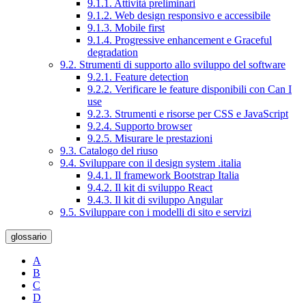
9.1.1. Attività preliminari
9.1.2. Web design responsivo e accessibile
9.1.3. Mobile first
9.1.4. Progressive enhancement e Graceful
degradation
9.2. Strumenti di supporto allo sviluppo del software
9.2.1. Feature detection
9.2.2. Verificare le feature disponibili con Can I
use
9.2.3. Strumenti e risorse per CSS e JavaScript
9.2.4. Supporto browser
9.2.5. Misurare le prestazioni
9.3. Catalogo del riuso
9.4. Sviluppare con il design system .italia
9.4.1. Il framework Bootstrap Italia
9.4.2. Il kit di sviluppo React
9.4.3. Il kit di sviluppo Angular
9.5. Sviluppare con i modelli di sito e servizi
glossario
A
B
C
D