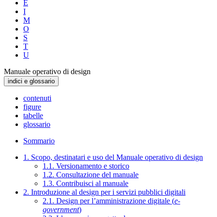
E
I
M
O
S
T
U
Manuale operativo di design
indici e glossario
contenuti
figure
tabelle
glossario
Sommario
1. Scopo, destinatari e uso del Manuale operativo di design
1.1. Versionamento e storico
1.2. Consultazione del manuale
1.3. Contribuisci al manuale
2. Introduzione al design per i servizi pubblici digitali
2.1. Design per l’amministrazione digitale (
e-
government
)