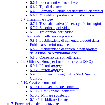
6.6.1. I documenti vanno sul web
6.6.2. Tipi di documenti
6.6.3. Formato di lettura dei documenti elettronici
6.6.4. Modalità di produzione dei documenti
6.7. Immagini e video
6.7.1. Testo alternativo (alt text) per le immagini
6.7.2. Sottotitoli per i video
6.7.3. Trascrizioni per i video
6.8. Proprietà intellettuale e privacy
6.8.1. Pubblicazione di contenuti prodotti dalla
Pubblica Amministrazione
6.8.2. Pubblicazione di contenuti non prodotti
dalla Pubblica Amministrazione
6.8.3. Consenso dei soggetti ritratti
6.9. Ottimizzazione per i motori di ricerca (SEO)
6.9.1. I fattori
on-page
6.9.2. I fattori
off-page
6.9.3. Strumenti di diagnostica SEO: Search
Console
6.10. Gestire i contenuti
6.10.1. L’inventario dei contenuti
6.10.2. Revisionare i contenuti
6.10.3. Migrare i contenuti
6.10.4. Pubblicare i contenuti
7. Progettazione dell’interazione