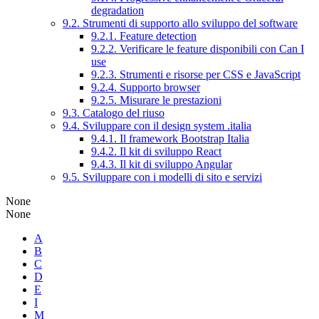
degradation
9.2. Strumenti di supporto allo sviluppo del software
9.2.1. Feature detection
9.2.2. Verificare le feature disponibili con Can I
use
9.2.3. Strumenti e risorse per CSS e JavaScript
9.2.4. Supporto browser
9.2.5. Misurare le prestazioni
9.3. Catalogo del riuso
9.4. Sviluppare con il design system .italia
9.4.1. Il framework Bootstrap Italia
9.4.2. Il kit di sviluppo React
9.4.3. Il kit di sviluppo Angular
9.5. Sviluppare con i modelli di sito e servizi
None
None
A
B
C
D
E
I
M