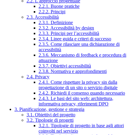
2.2. L’approccio progettuale
2.2.1. Buone pratiche
2.2.2. Principi
2.3. Accessibilità
2.3.1. Definizione
2.3.2. Accessibilità by design
2.3.3. Principi per l’accessibilità
2.3.4. Linee guida e criteri di successo
2.3.5. Come rilasciare una dichiarazione di
accessibilità
2.3.6. Meccanismo di feedback e procedura di
attuazione
2.3.7. Obiettivi accessibilità
2.3.8. Normativa e approfondimenti
2.4. Privacy
2.4.1. Come rispettare la privacy sin dalla
progettazione di un sito o servizio digitale
2.4.2. Richiedi il consenso quando necessario
2.4.3. Le basi del sito web: architettura,
informativa privacy, riferimenti DPO
3. Pianificazione, gestione e strategia
3.1. Obiettivi del progetto
3.2. Tipologie di progetti
3.2.1. Tipologie di progetto in base agli attori
coinvolti nel servizio