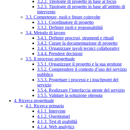
3.2.2. Tipologie di progetto in base al focus
3.2.3. Tipologie di progetto in base all’ambito di
intervento
3.3. Competenze, ruoli e figure coinvolte
3.3.1. Coordinatore di progetto
3.3.2. Definire ruoli e responsabilità
3.4. Metodo di lavoro
3.4.1. Definire processi, strumenti e rituali
3.4.2. Curare la documentazione di progetto
3.4.3. Organizzare tavoli tecnici collaborativi
3.4.4. Prendere decisioni
3.5. Il processo progettuale
3.5.1. Organizzare il progetto e la sua gestione
3.5.2. Comprendere il contesto d’uso del servizio
pubblico
3.5.3. Progettare i processi e i
touchpoint
del
servizio
3.5.4. Realizzare l’interfaccia utente del servizio
3.5.5. Validare la soluzione ottenuta
4. Ricerca progettuale
4.1. Ricerca primaria
4.1.1. Interviste
4.1.2. Questionari
4.1.3. Test di usabilità
4.1.4. Web analytics