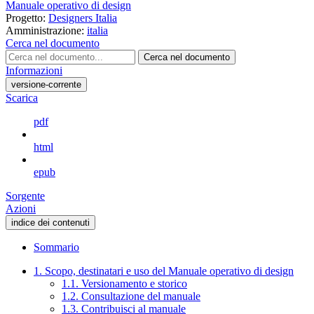
Manuale operativo di design
Progetto:
Designers Italia
Amministrazione:
italia
Cerca nel documento
Cerca nel documento
Informazioni
versione-corrente
Scarica
pdf
html
epub
Sorgente
Azioni
indice dei contenuti
Sommario
1. Scopo, destinatari e uso del Manuale operativo di design
1.1. Versionamento e storico
1.2. Consultazione del manuale
1.3. Contribuisci al manuale