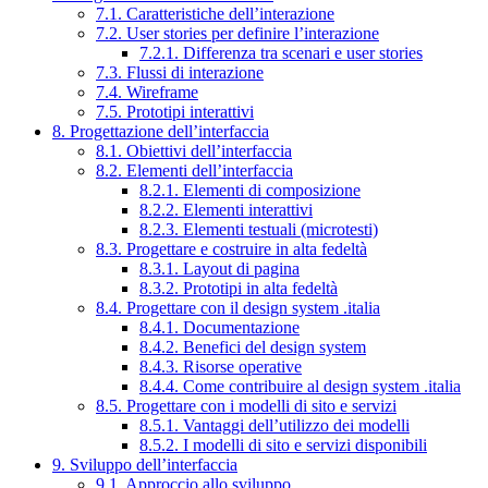
7.1. Caratteristiche dell’interazione
7.2. User stories per definire l’interazione
7.2.1. Differenza tra scenari e user stories
7.3. Flussi di interazione
7.4. Wireframe
7.5. Prototipi interattivi
8. Progettazione dell’interfaccia
8.1. Obiettivi dell’interfaccia
8.2. Elementi dell’interfaccia
8.2.1. Elementi di composizione
8.2.2. Elementi interattivi
8.2.3. Elementi testuali (microtesti)
8.3. Progettare e costruire in alta fedeltà
8.3.1. Layout di pagina
8.3.2. Prototipi in alta fedeltà
8.4. Progettare con il design system .italia
8.4.1. Documentazione
8.4.2. Benefici del design system
8.4.3. Risorse operative
8.4.4. Come contribuire al design system .italia
8.5. Progettare con i modelli di sito e servizi
8.5.1. Vantaggi dell’utilizzo dei modelli
8.5.2. I modelli di sito e servizi disponibili
9. Sviluppo dell’interfaccia
9.1. Approccio allo sviluppo