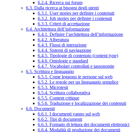
6.2.4. Ricerca sui forum
6.3. Dalla ricerca ai bisogni degli utenti
6.3.1. User stories per definire i contenuti
6.3.2. Job stories per definire i contenuti
6.3.3. Criteri di accettazione
6.4. Architettura dell’informazione
6.4.1. Definire l’architettura dell’informazione
6.4.2. Alberatura
6.4.3. Flussi di interazione
6.4.4. Sistemi di navigazione
6.4.5. Tipologie di contenuto (content type)
6.4.6. Ontologie e standard
6.4.7. Vocabolari controllati e tassonomie
6.5. Scrittura e linguaggio
6.5.1. Come leggono le persone sul web
6.5.2. Le regole per un linguaggio semplice
6.5.3. Microtesti
6.5.4. Scrittura collaborativa
6.5.5. Content critique
6.5.6. Traduzione e localizzazione dei contenuti
6.6. Documenti
6.6.1. I documenti vanno sul web
6.6.2. Tipi di documenti
6.6.3. Formato di lettura dei documenti elettronici
6.6.4. Modalità di produzione dei documenti