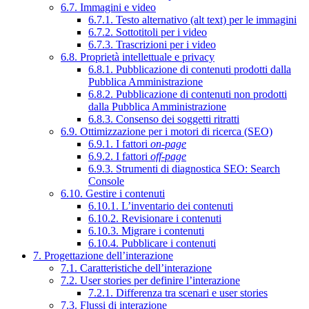
6.7. Immagini e video
6.7.1. Testo alternativo (alt text) per le immagini
6.7.2. Sottotitoli per i video
6.7.3. Trascrizioni per i video
6.8. Proprietà intellettuale e privacy
6.8.1. Pubblicazione di contenuti prodotti dalla
Pubblica Amministrazione
6.8.2. Pubblicazione di contenuti non prodotti
dalla Pubblica Amministrazione
6.8.3. Consenso dei soggetti ritratti
6.9. Ottimizzazione per i motori di ricerca (SEO)
6.9.1. I fattori
on-page
6.9.2. I fattori
off-page
6.9.3. Strumenti di diagnostica SEO: Search
Console
6.10. Gestire i contenuti
6.10.1. L’inventario dei contenuti
6.10.2. Revisionare i contenuti
6.10.3. Migrare i contenuti
6.10.4. Pubblicare i contenuti
7. Progettazione dell’interazione
7.1. Caratteristiche dell’interazione
7.2. User stories per definire l’interazione
7.2.1. Differenza tra scenari e user stories
7.3. Flussi di interazione