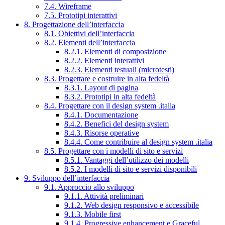
7.4. Wireframe
7.5. Prototipi interattivi
8. Progettazione dell’interfaccia
8.1. Obiettivi dell’interfaccia
8.2. Elementi dell’interfaccia
8.2.1. Elementi di composizione
8.2.2. Elementi interattivi
8.2.3. Elementi testuali (microtesti)
8.3. Progettare e costruire in alta fedeltà
8.3.1. Layout di pagina
8.3.2. Prototipi in alta fedeltà
8.4. Progettare con il design system .italia
8.4.1. Documentazione
8.4.2. Benefici del design system
8.4.3. Risorse operative
8.4.4. Come contribuire al design system .italia
8.5. Progettare con i modelli di sito e servizi
8.5.1. Vantaggi dell’utilizzo dei modelli
8.5.2. I modelli di sito e servizi disponibili
9. Sviluppo dell’interfaccia
9.1. Approccio allo sviluppo
9.1.1. Attività preliminari
9.1.2. Web design responsivo e accessibile
9.1.3. Mobile first
9.1.4. Progressive enhancement e Graceful