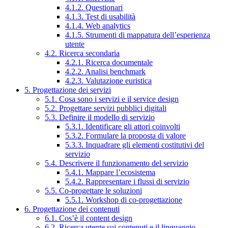
4.1.2. Questionari
4.1.3. Test di usabilità
4.1.4. Web analytics
4.1.5. Strumenti di mappatura dell’esperienza
utente
4.2. Ricerca secondaria
4.2.1. Ricerca documentale
4.2.2. Analisi benchmark
4.2.3. Valutazione euristica
5. Progettazione dei servizi
5.1. Cosa sono i servizi e il service design
5.2. Progettare servizi pubblici digitali
5.3. Definire il modello di servizio
5.3.1. Identificare gli attori coinvolti
5.3.2. Formulare la proposta di valore
5.3.3. Inquadrare gli elementi costitutivi del
servizio
5.4. Descrivere il funzionamento del servizio
5.4.1. Mappare l’ecosistema
5.4.2. Rappresentare i flussi di servizio
5.5. Co-progettare le soluzioni
5.5.1. Workshop di co-progettazione
6. Progettazione dei contenuti
6.1. Cos’è il content design
6.2. Ricerca utente sui contenuti e il linguaggio