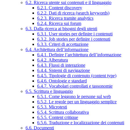
6.2. Ricerca utente sui contenuti e il linguaggio
6.2.1. Content discovery
6.2.2. Dati di ricerca (search keywords)
6.2.3. Ricerca tramite analytics
6.2.4. Ricerca sui forum
6.3. Dalla ricerca ai bisogni degli utenti
6.3.1. User stories per definire i contenuti
6.3.2. Job stories per definire i contenuti
6.3.3. Criteri di accettazione
6.4. Architettura dell’informazione
6.4.1. Definire l’architettura dell’informazione
6.4.2. Alberatura
6.4.3. Flussi di interazione
6.4.4. Sistemi di navigazione
6.4.5. Tipologie di contenuto (content type)
6.4.6. Ontologie e standard
6.4.7. Vocabolari controllati e tassonomie
6.5. Scrittura e linguaggio
6.5.1. Come leggono le persone sul web
6.5.2. Le regole per un linguaggio semplice
6.5.3. Microtesti
6.5.4. Scrittura collaborativa
6.5.5. Content critique
6.5.6. Traduzione e localizzazione dei contenuti
6.6. Documenti