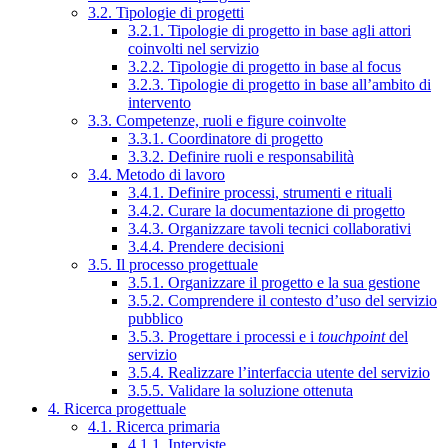
3.2. Tipologie di progetti
3.2.1. Tipologie di progetto in base agli attori
coinvolti nel servizio
3.2.2. Tipologie di progetto in base al focus
3.2.3. Tipologie di progetto in base all’ambito di
intervento
3.3. Competenze, ruoli e figure coinvolte
3.3.1. Coordinatore di progetto
3.3.2. Definire ruoli e responsabilità
3.4. Metodo di lavoro
3.4.1. Definire processi, strumenti e rituali
3.4.2. Curare la documentazione di progetto
3.4.3. Organizzare tavoli tecnici collaborativi
3.4.4. Prendere decisioni
3.5. Il processo progettuale
3.5.1. Organizzare il progetto e la sua gestione
3.5.2. Comprendere il contesto d’uso del servizio
pubblico
3.5.3. Progettare i processi e i
touchpoint
del
servizio
3.5.4. Realizzare l’interfaccia utente del servizio
3.5.5. Validare la soluzione ottenuta
4. Ricerca progettuale
4.1. Ricerca primaria
4.1.1. Interviste