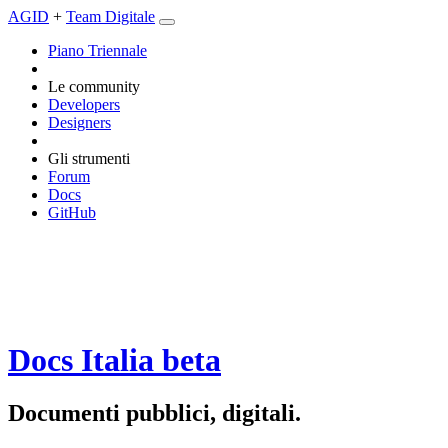
AGID
+
Team Digitale
Piano Triennale
Le community
Developers
Designers
Gli strumenti
Forum
Docs
GitHub
Docs Italia
beta
Documenti pubblici, digitali.