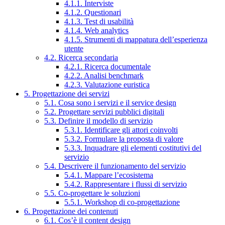
4.1.1. Interviste
4.1.2. Questionari
4.1.3. Test di usabilità
4.1.4. Web analytics
4.1.5. Strumenti di mappatura dell’esperienza
utente
4.2. Ricerca secondaria
4.2.1. Ricerca documentale
4.2.2. Analisi benchmark
4.2.3. Valutazione euristica
5. Progettazione dei servizi
5.1. Cosa sono i servizi e il service design
5.2. Progettare servizi pubblici digitali
5.3. Definire il modello di servizio
5.3.1. Identificare gli attori coinvolti
5.3.2. Formulare la proposta di valore
5.3.3. Inquadrare gli elementi costitutivi del
servizio
5.4. Descrivere il funzionamento del servizio
5.4.1. Mappare l’ecosistema
5.4.2. Rappresentare i flussi di servizio
5.5. Co-progettare le soluzioni
5.5.1. Workshop di co-progettazione
6. Progettazione dei contenuti
6.1. Cos’è il content design