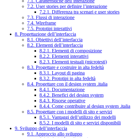
7.1. Caratteristiche dell’interazione
7.2. User stories per definire l’interazione
7.2.1. Differenza tra scenari e user stories
7.3. Flussi di interazione
7.4. Wireframe
7.5. Prototipi interattivi
8. Progettazione dell’interfaccia
8.1. Obiettivi dell’interfaccia
8.2. Elementi dell’interfaccia
8.2.1. Elementi di composizione
8.2.2. Elementi interattivi
8.2.3. Elementi testuali (microtesti)
8.3. Progettare e costruire in alta fedeltà
8.3.1. Layout di pagina
8.3.2. Prototipi in alta fedeltà
8.4. Progettare con il design system .italia
8.4.1. Documentazione
8.4.2. Benefici del design system
8.4.3. Risorse operative
8.4.4. Come contribuire al design system .italia
8.5. Progettare con i modelli di sito e servizi
8.5.1. Vantaggi dell’utilizzo dei modelli
8.5.2. I modelli di sito e servizi disponibili
9. Sviluppo dell’interfaccia
9.1. Approccio allo sviluppo