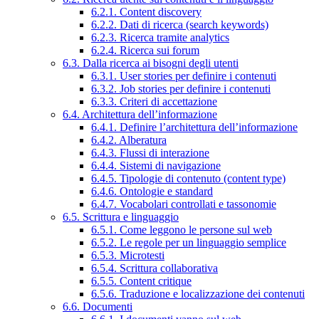
6.2.1. Content discovery
6.2.2. Dati di ricerca (search keywords)
6.2.3. Ricerca tramite analytics
6.2.4. Ricerca sui forum
6.3. Dalla ricerca ai bisogni degli utenti
6.3.1. User stories per definire i contenuti
6.3.2. Job stories per definire i contenuti
6.3.3. Criteri di accettazione
6.4. Architettura dell’informazione
6.4.1. Definire l’architettura dell’informazione
6.4.2. Alberatura
6.4.3. Flussi di interazione
6.4.4. Sistemi di navigazione
6.4.5. Tipologie di contenuto (content type)
6.4.6. Ontologie e standard
6.4.7. Vocabolari controllati e tassonomie
6.5. Scrittura e linguaggio
6.5.1. Come leggono le persone sul web
6.5.2. Le regole per un linguaggio semplice
6.5.3. Microtesti
6.5.4. Scrittura collaborativa
6.5.5. Content critique
6.5.6. Traduzione e localizzazione dei contenuti
6.6. Documenti