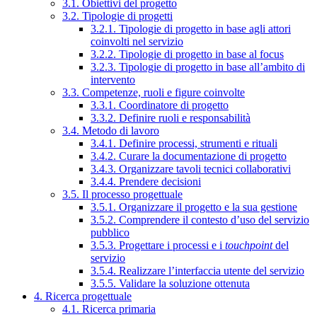
3.1. Obiettivi del progetto
3.2. Tipologie di progetti
3.2.1. Tipologie di progetto in base agli attori
coinvolti nel servizio
3.2.2. Tipologie di progetto in base al focus
3.2.3. Tipologie di progetto in base all’ambito di
intervento
3.3. Competenze, ruoli e figure coinvolte
3.3.1. Coordinatore di progetto
3.3.2. Definire ruoli e responsabilità
3.4. Metodo di lavoro
3.4.1. Definire processi, strumenti e rituali
3.4.2. Curare la documentazione di progetto
3.4.3. Organizzare tavoli tecnici collaborativi
3.4.4. Prendere decisioni
3.5. Il processo progettuale
3.5.1. Organizzare il progetto e la sua gestione
3.5.2. Comprendere il contesto d’uso del servizio
pubblico
3.5.3. Progettare i processi e i
touchpoint
del
servizio
3.5.4. Realizzare l’interfaccia utente del servizio
3.5.5. Validare la soluzione ottenuta
4. Ricerca progettuale
4.1. Ricerca primaria