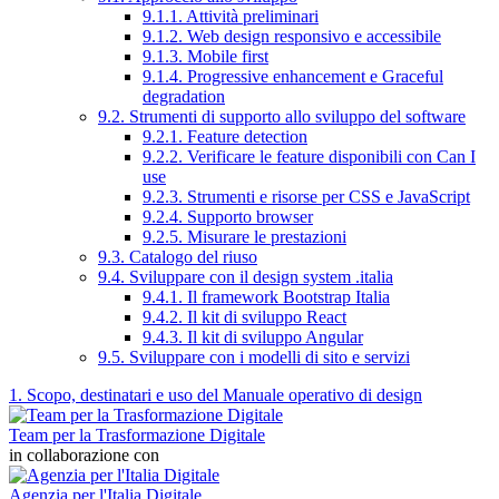
9.1.1. Attività preliminari
9.1.2. Web design responsivo e accessibile
9.1.3. Mobile first
9.1.4. Progressive enhancement e Graceful
degradation
9.2. Strumenti di supporto allo sviluppo del software
9.2.1. Feature detection
9.2.2. Verificare le feature disponibili con Can I
use
9.2.3. Strumenti e risorse per CSS e JavaScript
9.2.4. Supporto browser
9.2.5. Misurare le prestazioni
9.3. Catalogo del riuso
9.4. Sviluppare con il design system .italia
9.4.1. Il framework Bootstrap Italia
9.4.2. Il kit di sviluppo React
9.4.3. Il kit di sviluppo Angular
9.5. Sviluppare con i modelli di sito e servizi
1. Scopo, destinatari e uso del Manuale operativo di design
Team per la Trasformazione Digitale
in collaborazione con
Agenzia per l'Italia Digitale