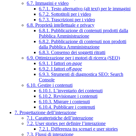
6.7. Immagini e video
6.7.1. Testo alternativo (alt text) per le immagini
6.7.2. Sottotitoli per i video
6.7.3. Trascrizioni per i video
6.8. Proprietà intellettuale e privacy
6.8.1. Pubblicazione di contenuti prodotti dalla
Pubblica Amministrazione
6.8.2. Pubblicazione di contenuti non prodotti
dalla Pubblica Amministrazione
6.8.3. Consenso dei soggetti ritratti
6.9. Ottimizzazione per i motori di ricerca (SEO)
6.9.1. I fattori
on-page
6.9.2. I fattori
off-page
6.9.3. Strumenti di diagnostica SEO: Search
Console
6.10. Gestire i contenuti
6.10.1. L’inventario dei contenuti
6.10.2. Revisionare i contenuti
6.10.3. Migrare i contenuti
6.10.4. Pubblicare i contenuti
7. Progettazione dell’interazione
7.1. Caratteristiche dell’interazione
7.2. User stories per definire l’interazione
7.2.1. Differenza tra scenari e user stories
7.3. Flussi di interazione