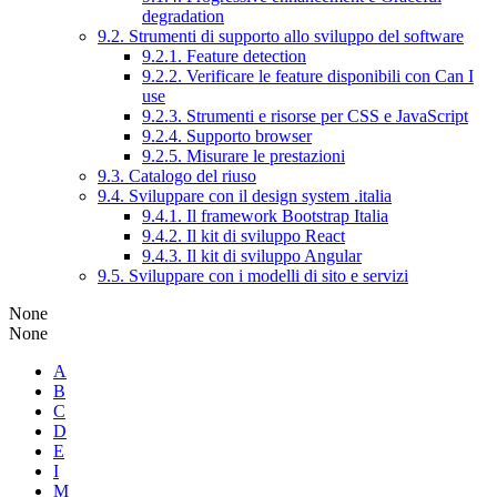
degradation
9.2. Strumenti di supporto allo sviluppo del software
9.2.1. Feature detection
9.2.2. Verificare le feature disponibili con Can I
use
9.2.3. Strumenti e risorse per CSS e JavaScript
9.2.4. Supporto browser
9.2.5. Misurare le prestazioni
9.3. Catalogo del riuso
9.4. Sviluppare con il design system .italia
9.4.1. Il framework Bootstrap Italia
9.4.2. Il kit di sviluppo React
9.4.3. Il kit di sviluppo Angular
9.5. Sviluppare con i modelli di sito e servizi
None
None
A
B
C
D
E
I
M