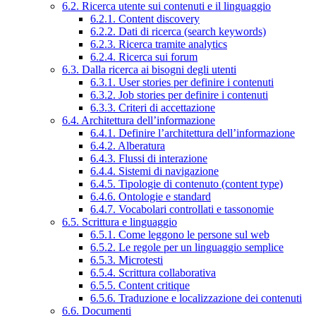
6.2. Ricerca utente sui contenuti e il linguaggio
6.2.1. Content discovery
6.2.2. Dati di ricerca (search keywords)
6.2.3. Ricerca tramite analytics
6.2.4. Ricerca sui forum
6.3. Dalla ricerca ai bisogni degli utenti
6.3.1. User stories per definire i contenuti
6.3.2. Job stories per definire i contenuti
6.3.3. Criteri di accettazione
6.4. Architettura dell’informazione
6.4.1. Definire l’architettura dell’informazione
6.4.2. Alberatura
6.4.3. Flussi di interazione
6.4.4. Sistemi di navigazione
6.4.5. Tipologie di contenuto (content type)
6.4.6. Ontologie e standard
6.4.7. Vocabolari controllati e tassonomie
6.5. Scrittura e linguaggio
6.5.1. Come leggono le persone sul web
6.5.2. Le regole per un linguaggio semplice
6.5.3. Microtesti
6.5.4. Scrittura collaborativa
6.5.5. Content critique
6.5.6. Traduzione e localizzazione dei contenuti
6.6. Documenti