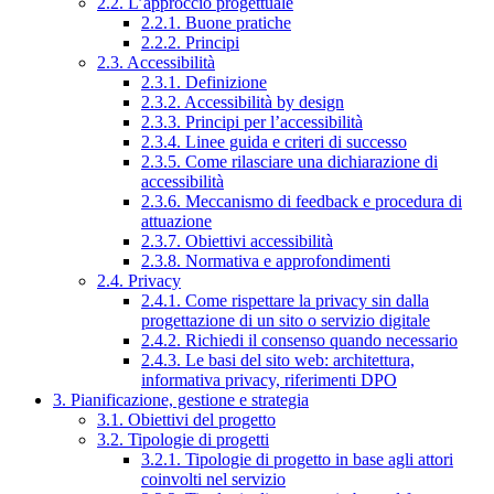
2.2. L’approccio progettuale
2.2.1. Buone pratiche
2.2.2. Principi
2.3. Accessibilità
2.3.1. Definizione
2.3.2. Accessibilità by design
2.3.3. Principi per l’accessibilità
2.3.4. Linee guida e criteri di successo
2.3.5. Come rilasciare una dichiarazione di
accessibilità
2.3.6. Meccanismo di feedback e procedura di
attuazione
2.3.7. Obiettivi accessibilità
2.3.8. Normativa e approfondimenti
2.4. Privacy
2.4.1. Come rispettare la privacy sin dalla
progettazione di un sito o servizio digitale
2.4.2. Richiedi il consenso quando necessario
2.4.3. Le basi del sito web: architettura,
informativa privacy, riferimenti DPO
3. Pianificazione, gestione e strategia
3.1. Obiettivi del progetto
3.2. Tipologie di progetti
3.2.1. Tipologie di progetto in base agli attori
coinvolti nel servizio