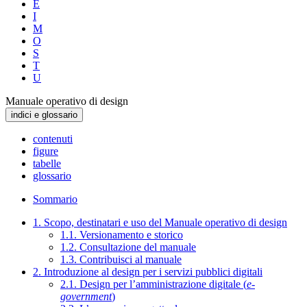
E
I
M
O
S
T
U
Manuale operativo di design
indici e glossario
contenuti
figure
tabelle
glossario
Sommario
1. Scopo, destinatari e uso del Manuale operativo di design
1.1. Versionamento e storico
1.2. Consultazione del manuale
1.3. Contribuisci al manuale
2. Introduzione al design per i servizi pubblici digitali
2.1. Design per l’amministrazione digitale (
e-
government
)