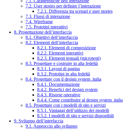
7.1. Caratteristiche dell’interazione
7.2. User stories per definire l’interazione
7.2.1. Differenza tra scenari e user stories
7.3. Flussi di interazione
7.4. Wireframe
7.5. Prototipi interattivi
8. Progettazione dell’interfaccia
8.1. Obiettivi dell’interfaccia
8.2. Elementi dell’interfaccia
8.2.1. Elementi di composizione
8.2.2. Elementi interattivi
8.2.3. Elementi testuali (microtesti)
8.3. Progettare e costruire in alta fedeltà
8.3.1. Layout di pagina
8.3.2. Prototipi in alta fedeltà
8.4. Progettare con il design system .italia
8.4.1. Documentazione
8.4.2. Benefici del design system
8.4.3. Risorse operative
8.4.4. Come contribuire al design system .italia
8.5. Progettare con i modelli di sito e servizi
8.5.1. Vantaggi dell’utilizzo dei modelli
8.5.2. I modelli di sito e servizi disponibili
9. Sviluppo dell’interfaccia
9.1. Approccio allo sviluppo