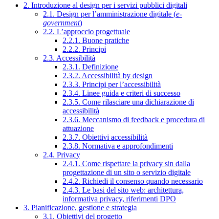
2. Introduzione al design per i servizi pubblici digitali
2.1. Design per l’amministrazione digitale (
e-
government
)
2.2. L’approccio progettuale
2.2.1. Buone pratiche
2.2.2. Principi
2.3. Accessibilità
2.3.1. Definizione
2.3.2. Accessibilità by design
2.3.3. Principi per l’accessibilità
2.3.4. Linee guida e criteri di successo
2.3.5. Come rilasciare una dichiarazione di
accessibilità
2.3.6. Meccanismo di feedback e procedura di
attuazione
2.3.7. Obiettivi accessibilità
2.3.8. Normativa e approfondimenti
2.4. Privacy
2.4.1. Come rispettare la privacy sin dalla
progettazione di un sito o servizio digitale
2.4.2. Richiedi il consenso quando necessario
2.4.3. Le basi del sito web: architettura,
informativa privacy, riferimenti DPO
3. Pianificazione, gestione e strategia
3.1. Obiettivi del progetto