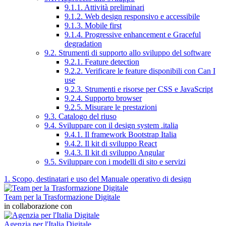
9.1.1. Attività preliminari
9.1.2. Web design responsivo e accessibile
9.1.3. Mobile first
9.1.4. Progressive enhancement e Graceful
degradation
9.2. Strumenti di supporto allo sviluppo del software
9.2.1. Feature detection
9.2.2. Verificare le feature disponibili con Can I
use
9.2.3. Strumenti e risorse per CSS e JavaScript
9.2.4. Supporto browser
9.2.5. Misurare le prestazioni
9.3. Catalogo del riuso
9.4. Sviluppare con il design system .italia
9.4.1. Il framework Bootstrap Italia
9.4.2. Il kit di sviluppo React
9.4.3. Il kit di sviluppo Angular
9.5. Sviluppare con i modelli di sito e servizi
1. Scopo, destinatari e uso del Manuale operativo di design
Team per la Trasformazione Digitale
in collaborazione con
Agenzia per l'Italia Digitale