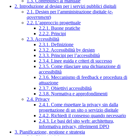
1.3. Contribuisci al manuale
2. Introduzione al design per i servizi pubblici digitali
2.1. Design per l’amministrazione digitale (
e-
government
)
2.2. L’approccio progettuale
2.2.1. Buone pratiche
2.2.2. Principi
2.3. Accessibilità
2.3.1. Definizione
2.3.2. Accessibilità by design
2.3.3. Principi per l’accessibilità
2.3.4. Linee guida e criteri di successo
2.3.5. Come rilasciare una dichiarazione di
accessibilità
2.3.6. Meccanismo di feedback e procedura di
attuazione
2.3.7. Obiettivi accessibilità
2.3.8. Normativa e approfondimenti
2.4. Privacy
2.4.1. Come rispettare la privacy sin dalla
progettazione di un sito o servizio digitale
2.4.2. Richiedi il consenso quando necessario
2.4.3. Le basi del sito web: architettura,
informativa privacy, riferimenti DPO
3. Pianificazione, gestione e strategia