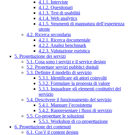
4.1.1. Interviste
4.1.2. Questionari
4.1.3. Test di usabilità
4.1.4. Web analytics
4.1.5. Strumenti di mappatura dell’esperienza
utente
4.2. Ricerca secondaria
4.2.1. Ricerca documentale
4.2.2. Analisi benchmark
4.2.3. Valutazione euristica
5. Progettazione dei servizi
5.1. Cosa sono i servizi e il service design
5.2. Progettare servizi pubblici digitali
5.3. Definire il modello di servizio
5.3.1. Identificare gli attori coinvolti
5.3.2. Formulare la proposta di valore
5.3.3. Inquadrare gli elementi costitutivi del
servizio
5.4. Descrivere il funzionamento del servizio
5.4.1. Mappare l’ecosistema
5.4.2. Rappresentare i flussi di servizio
5.5. Co-progettare le soluzioni
5.5.1. Workshop di co-progettazione
6. Progettazione dei contenuti
6.1. Cos’è il content design