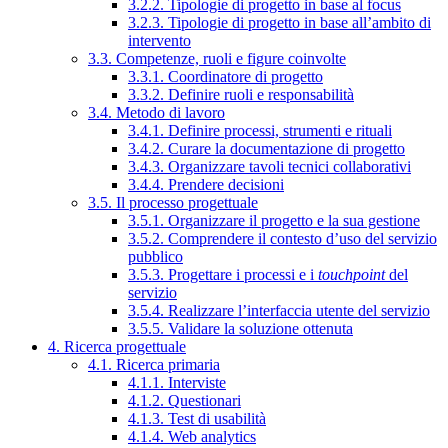
3.2.2. Tipologie di progetto in base al focus
3.2.3. Tipologie di progetto in base all’ambito di
intervento
3.3. Competenze, ruoli e figure coinvolte
3.3.1. Coordinatore di progetto
3.3.2. Definire ruoli e responsabilità
3.4. Metodo di lavoro
3.4.1. Definire processi, strumenti e rituali
3.4.2. Curare la documentazione di progetto
3.4.3. Organizzare tavoli tecnici collaborativi
3.4.4. Prendere decisioni
3.5. Il processo progettuale
3.5.1. Organizzare il progetto e la sua gestione
3.5.2. Comprendere il contesto d’uso del servizio
pubblico
3.5.3. Progettare i processi e i
touchpoint
del
servizio
3.5.4. Realizzare l’interfaccia utente del servizio
3.5.5. Validare la soluzione ottenuta
4. Ricerca progettuale
4.1. Ricerca primaria
4.1.1. Interviste
4.1.2. Questionari
4.1.3. Test di usabilità
4.1.4. Web analytics