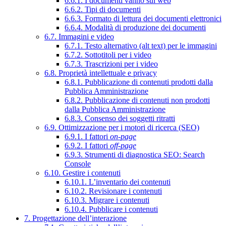
6.6.1. I documenti vanno sul web
6.6.2. Tipi di documenti
6.6.3. Formato di lettura dei documenti elettronici
6.6.4. Modalità di produzione dei documenti
6.7. Immagini e video
6.7.1. Testo alternativo (alt text) per le immagini
6.7.2. Sottotitoli per i video
6.7.3. Trascrizioni per i video
6.8. Proprietà intellettuale e privacy
6.8.1. Pubblicazione di contenuti prodotti dalla
Pubblica Amministrazione
6.8.2. Pubblicazione di contenuti non prodotti
dalla Pubblica Amministrazione
6.8.3. Consenso dei soggetti ritratti
6.9. Ottimizzazione per i motori di ricerca (SEO)
6.9.1. I fattori
on-page
6.9.2. I fattori
off-page
6.9.3. Strumenti di diagnostica SEO: Search
Console
6.10. Gestire i contenuti
6.10.1. L’inventario dei contenuti
6.10.2. Revisionare i contenuti
6.10.3. Migrare i contenuti
6.10.4. Pubblicare i contenuti
7. Progettazione dell’interazione