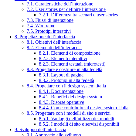
7.1. Caratteristiche dell’interazione
7.2. User stories per definire l’interazione
7.2.1. Differenza tra scenari e user stories
7.3. Flussi di interazione
7.4. Wireframe
7.5. Prototipi interattivi
8. Progettazione dell’interfaccia
8.1. Obiettivi dell’interfaccia
8.2. Elementi dell’interfaccia
8.2.1. Elementi di composizione
8.2.2. Elementi interattivi
8.2.3. Elementi testuali (microtesti)
8.3. Progettare e costruire in alta fedeltà
8.3.1. Layout di pagina
8.3.2. Prototipi in alta fedeltà
8.4. Progettare con il design system .italia
8.4.1. Documentazione
8.4.2. Benefici del design system
8.4.3. Risorse operative
8.4.4. Come contribuire al design system .italia
8.5. Progettare con i modelli di sito e servizi
8.5.1. Vantaggi dell’utilizzo dei modelli
8.5.2. I modelli di sito e servizi disponibili
9. Sviluppo dell’interfaccia
9.1. Approccio allo sviluppo