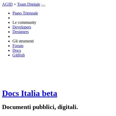
AGID
+
Team Digitale
Piano Triennale
Le community
Developers
Designers
Gli strumenti
Forum
Docs
GitHub
Docs Italia
beta
Documenti pubblici, digitali.