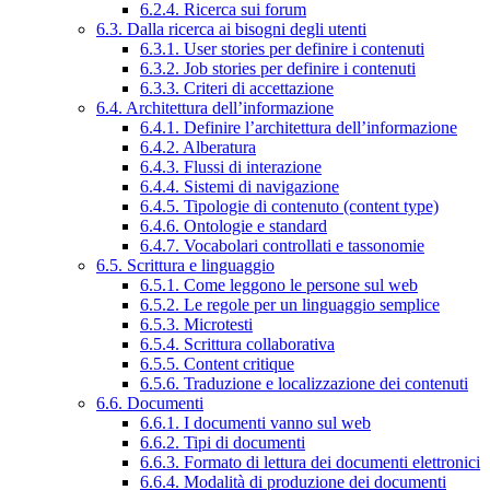
6.2.4. Ricerca sui forum
6.3. Dalla ricerca ai bisogni degli utenti
6.3.1. User stories per definire i contenuti
6.3.2. Job stories per definire i contenuti
6.3.3. Criteri di accettazione
6.4. Architettura dell’informazione
6.4.1. Definire l’architettura dell’informazione
6.4.2. Alberatura
6.4.3. Flussi di interazione
6.4.4. Sistemi di navigazione
6.4.5. Tipologie di contenuto (content type)
6.4.6. Ontologie e standard
6.4.7. Vocabolari controllati e tassonomie
6.5. Scrittura e linguaggio
6.5.1. Come leggono le persone sul web
6.5.2. Le regole per un linguaggio semplice
6.5.3. Microtesti
6.5.4. Scrittura collaborativa
6.5.5. Content critique
6.5.6. Traduzione e localizzazione dei contenuti
6.6. Documenti
6.6.1. I documenti vanno sul web
6.6.2. Tipi di documenti
6.6.3. Formato di lettura dei documenti elettronici
6.6.4. Modalità di produzione dei documenti