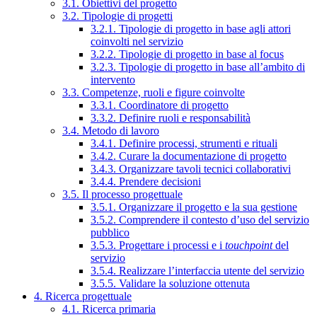
3.1. Obiettivi del progetto
3.2. Tipologie di progetti
3.2.1. Tipologie di progetto in base agli attori
coinvolti nel servizio
3.2.2. Tipologie di progetto in base al focus
3.2.3. Tipologie di progetto in base all’ambito di
intervento
3.3. Competenze, ruoli e figure coinvolte
3.3.1. Coordinatore di progetto
3.3.2. Definire ruoli e responsabilità
3.4. Metodo di lavoro
3.4.1. Definire processi, strumenti e rituali
3.4.2. Curare la documentazione di progetto
3.4.3. Organizzare tavoli tecnici collaborativi
3.4.4. Prendere decisioni
3.5. Il processo progettuale
3.5.1. Organizzare il progetto e la sua gestione
3.5.2. Comprendere il contesto d’uso del servizio
pubblico
3.5.3. Progettare i processi e i
touchpoint
del
servizio
3.5.4. Realizzare l’interfaccia utente del servizio
3.5.5. Validare la soluzione ottenuta
4. Ricerca progettuale
4.1. Ricerca primaria