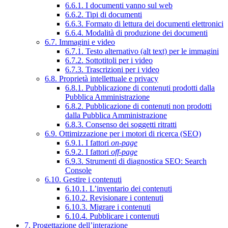
6.6.1. I documenti vanno sul web
6.6.2. Tipi di documenti
6.6.3. Formato di lettura dei documenti elettronici
6.6.4. Modalità di produzione dei documenti
6.7. Immagini e video
6.7.1. Testo alternativo (alt text) per le immagini
6.7.2. Sottotitoli per i video
6.7.3. Trascrizioni per i video
6.8. Proprietà intellettuale e privacy
6.8.1. Pubblicazione di contenuti prodotti dalla
Pubblica Amministrazione
6.8.2. Pubblicazione di contenuti non prodotti
dalla Pubblica Amministrazione
6.8.3. Consenso dei soggetti ritratti
6.9. Ottimizzazione per i motori di ricerca (SEO)
6.9.1. I fattori
on-page
6.9.2. I fattori
off-page
6.9.3. Strumenti di diagnostica SEO: Search
Console
6.10. Gestire i contenuti
6.10.1. L’inventario dei contenuti
6.10.2. Revisionare i contenuti
6.10.3. Migrare i contenuti
6.10.4. Pubblicare i contenuti
7. Progettazione dell’interazione