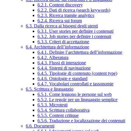
6.2.1. Content discovery
6.2.2. Dati di ricerca (search keywords)
6.2.3. Ricerca tramite analytics
6.2.4. Ricerca sui forum
6.3. Dalla ricerca ai bisogni degli utenti
6.3.1. User stories per definire i contenuti
6.3.2. Job stories per definire i contenuti
6.3.3. Criteri di accettazione
6.4. Architettura dell’informazione
6.4.1. Definire l’architettura dell’informazione
6.4.2. Alberatura
6.4.3. Flussi di interazione
6.4.4. Sistemi di navigazione
6.4.5. Tipologie di contenuto (content type)
6.4.6. Ontologie e standard
6.4.7. Vocabolari controllati e tassonomie
6.5. Scrittura e linguaggio
6.5.1. Come leggono le persone sul web
6.5.2. Le regole per un linguaggio semplice
6.5.3. Microtesti
6.5.4. Scrittura collaborativa
6.5.5. Content critique
6.5.6. Traduzione e localizzazione dei contenuti
6.6. Documenti