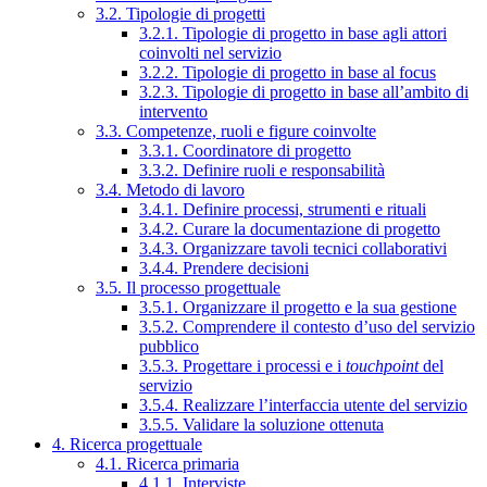
3.2. Tipologie di progetti
3.2.1. Tipologie di progetto in base agli attori
coinvolti nel servizio
3.2.2. Tipologie di progetto in base al focus
3.2.3. Tipologie di progetto in base all’ambito di
intervento
3.3. Competenze, ruoli e figure coinvolte
3.3.1. Coordinatore di progetto
3.3.2. Definire ruoli e responsabilità
3.4. Metodo di lavoro
3.4.1. Definire processi, strumenti e rituali
3.4.2. Curare la documentazione di progetto
3.4.3. Organizzare tavoli tecnici collaborativi
3.4.4. Prendere decisioni
3.5. Il processo progettuale
3.5.1. Organizzare il progetto e la sua gestione
3.5.2. Comprendere il contesto d’uso del servizio
pubblico
3.5.3. Progettare i processi e i
touchpoint
del
servizio
3.5.4. Realizzare l’interfaccia utente del servizio
3.5.5. Validare la soluzione ottenuta
4. Ricerca progettuale
4.1. Ricerca primaria
4.1.1. Interviste