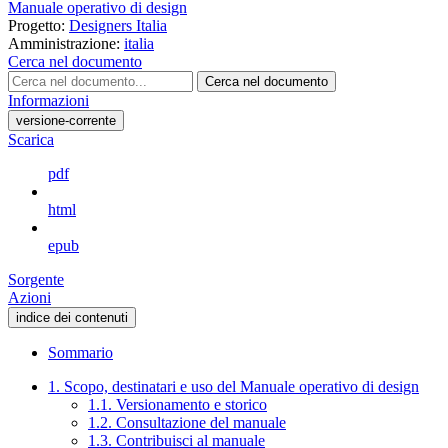
Manuale operativo di design
Progetto:
Designers Italia
Amministrazione:
italia
Cerca nel documento
Cerca nel documento
Informazioni
versione-corrente
Scarica
pdf
html
epub
Sorgente
Azioni
indice dei contenuti
Sommario
1. Scopo, destinatari e uso del Manuale operativo di design
1.1. Versionamento e storico
1.2. Consultazione del manuale
1.3. Contribuisci al manuale