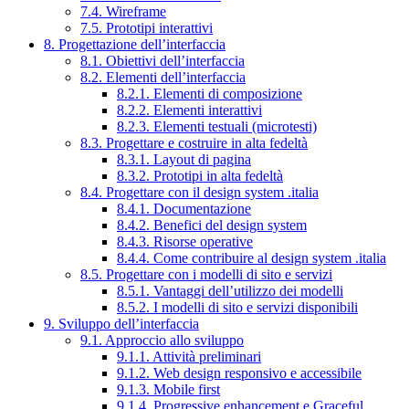
7.4. Wireframe
7.5. Prototipi interattivi
8. Progettazione dell’interfaccia
8.1. Obiettivi dell’interfaccia
8.2. Elementi dell’interfaccia
8.2.1. Elementi di composizione
8.2.2. Elementi interattivi
8.2.3. Elementi testuali (microtesti)
8.3. Progettare e costruire in alta fedeltà
8.3.1. Layout di pagina
8.3.2. Prototipi in alta fedeltà
8.4. Progettare con il design system .italia
8.4.1. Documentazione
8.4.2. Benefici del design system
8.4.3. Risorse operative
8.4.4. Come contribuire al design system .italia
8.5. Progettare con i modelli di sito e servizi
8.5.1. Vantaggi dell’utilizzo dei modelli
8.5.2. I modelli di sito e servizi disponibili
9. Sviluppo dell’interfaccia
9.1. Approccio allo sviluppo
9.1.1. Attività preliminari
9.1.2. Web design responsivo e accessibile
9.1.3. Mobile first
9.1.4. Progressive enhancement e Graceful