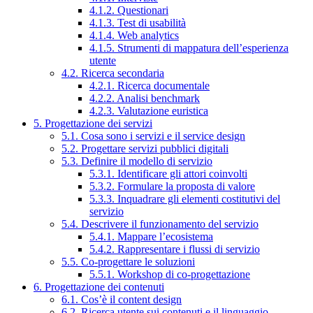
4.1.2. Questionari
4.1.3. Test di usabilità
4.1.4. Web analytics
4.1.5. Strumenti di mappatura dell’esperienza
utente
4.2. Ricerca secondaria
4.2.1. Ricerca documentale
4.2.2. Analisi benchmark
4.2.3. Valutazione euristica
5. Progettazione dei servizi
5.1. Cosa sono i servizi e il service design
5.2. Progettare servizi pubblici digitali
5.3. Definire il modello di servizio
5.3.1. Identificare gli attori coinvolti
5.3.2. Formulare la proposta di valore
5.3.3. Inquadrare gli elementi costitutivi del
servizio
5.4. Descrivere il funzionamento del servizio
5.4.1. Mappare l’ecosistema
5.4.2. Rappresentare i flussi di servizio
5.5. Co-progettare le soluzioni
5.5.1. Workshop di co-progettazione
6. Progettazione dei contenuti
6.1. Cos’è il content design
6.2. Ricerca utente sui contenuti e il linguaggio