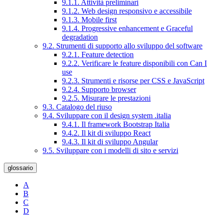
9.1.1. Attività preliminari
9.1.2. Web design responsivo e accessibile
9.1.3. Mobile first
9.1.4. Progressive enhancement e Graceful
degradation
9.2. Strumenti di supporto allo sviluppo del software
9.2.1. Feature detection
9.2.2. Verificare le feature disponibili con Can I
use
9.2.3. Strumenti e risorse per CSS e JavaScript
9.2.4. Supporto browser
9.2.5. Misurare le prestazioni
9.3. Catalogo del riuso
9.4. Sviluppare con il design system .italia
9.4.1. Il framework Bootstrap Italia
9.4.2. Il kit di sviluppo React
9.4.3. Il kit di sviluppo Angular
9.5. Sviluppare con i modelli di sito e servizi
glossario
A
B
C
D