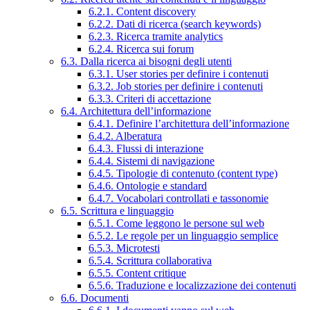
6.2.1. Content discovery
6.2.2. Dati di ricerca (search keywords)
6.2.3. Ricerca tramite analytics
6.2.4. Ricerca sui forum
6.3. Dalla ricerca ai bisogni degli utenti
6.3.1. User stories per definire i contenuti
6.3.2. Job stories per definire i contenuti
6.3.3. Criteri di accettazione
6.4. Architettura dell’informazione
6.4.1. Definire l’architettura dell’informazione
6.4.2. Alberatura
6.4.3. Flussi di interazione
6.4.4. Sistemi di navigazione
6.4.5. Tipologie di contenuto (content type)
6.4.6. Ontologie e standard
6.4.7. Vocabolari controllati e tassonomie
6.5. Scrittura e linguaggio
6.5.1. Come leggono le persone sul web
6.5.2. Le regole per un linguaggio semplice
6.5.3. Microtesti
6.5.4. Scrittura collaborativa
6.5.5. Content critique
6.5.6. Traduzione e localizzazione dei contenuti
6.6. Documenti