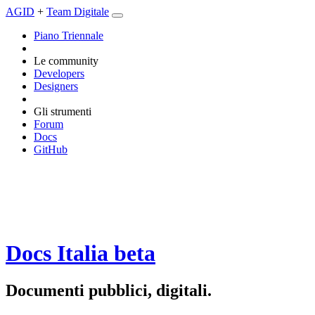
AGID
+
Team Digitale
Piano Triennale
Le community
Developers
Designers
Gli strumenti
Forum
Docs
GitHub
Docs Italia
beta
Documenti pubblici, digitali.