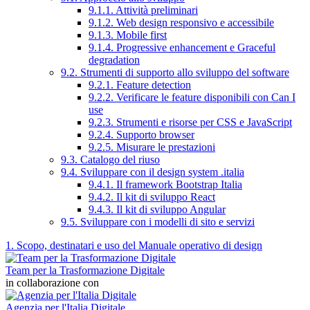
9.1.1. Attività preliminari
9.1.2. Web design responsivo e accessibile
9.1.3. Mobile first
9.1.4. Progressive enhancement e Graceful
degradation
9.2. Strumenti di supporto allo sviluppo del software
9.2.1. Feature detection
9.2.2. Verificare le feature disponibili con Can I
use
9.2.3. Strumenti e risorse per CSS e JavaScript
9.2.4. Supporto browser
9.2.5. Misurare le prestazioni
9.3. Catalogo del riuso
9.4. Sviluppare con il design system .italia
9.4.1. Il framework Bootstrap Italia
9.4.2. Il kit di sviluppo React
9.4.3. Il kit di sviluppo Angular
9.5. Sviluppare con i modelli di sito e servizi
1. Scopo, destinatari e uso del Manuale operativo di design
Team per la Trasformazione Digitale
in collaborazione con
Agenzia per l'Italia Digitale