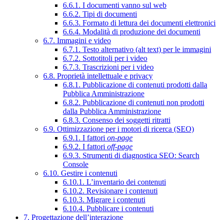
6.6.1. I documenti vanno sul web
6.6.2. Tipi di documenti
6.6.3. Formato di lettura dei documenti elettronici
6.6.4. Modalità di produzione dei documenti
6.7. Immagini e video
6.7.1. Testo alternativo (alt text) per le immagini
6.7.2. Sottotitoli per i video
6.7.3. Trascrizioni per i video
6.8. Proprietà intellettuale e privacy
6.8.1. Pubblicazione di contenuti prodotti dalla
Pubblica Amministrazione
6.8.2. Pubblicazione di contenuti non prodotti
dalla Pubblica Amministrazione
6.8.3. Consenso dei soggetti ritratti
6.9. Ottimizzazione per i motori di ricerca (SEO)
6.9.1. I fattori
on-page
6.9.2. I fattori
off-page
6.9.3. Strumenti di diagnostica SEO: Search
Console
6.10. Gestire i contenuti
6.10.1. L’inventario dei contenuti
6.10.2. Revisionare i contenuti
6.10.3. Migrare i contenuti
6.10.4. Pubblicare i contenuti
7. Progettazione dell’interazione