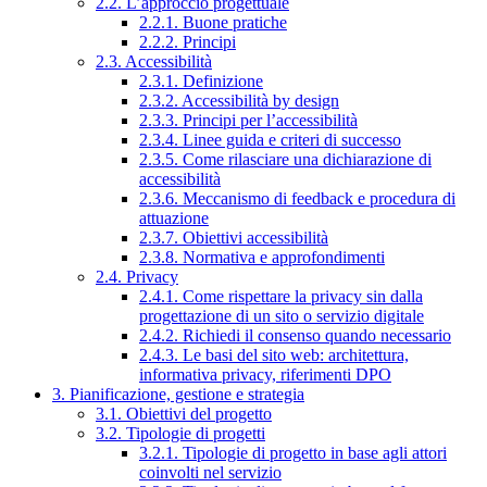
2.2. L’approccio progettuale
2.2.1. Buone pratiche
2.2.2. Principi
2.3. Accessibilità
2.3.1. Definizione
2.3.2. Accessibilità by design
2.3.3. Principi per l’accessibilità
2.3.4. Linee guida e criteri di successo
2.3.5. Come rilasciare una dichiarazione di
accessibilità
2.3.6. Meccanismo di feedback e procedura di
attuazione
2.3.7. Obiettivi accessibilità
2.3.8. Normativa e approfondimenti
2.4. Privacy
2.4.1. Come rispettare la privacy sin dalla
progettazione di un sito o servizio digitale
2.4.2. Richiedi il consenso quando necessario
2.4.3. Le basi del sito web: architettura,
informativa privacy, riferimenti DPO
3. Pianificazione, gestione e strategia
3.1. Obiettivi del progetto
3.2. Tipologie di progetti
3.2.1. Tipologie di progetto in base agli attori
coinvolti nel servizio