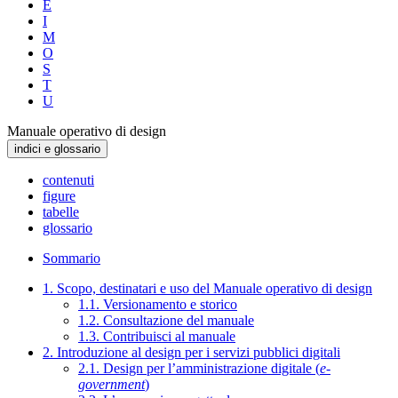
E
I
M
O
S
T
U
Manuale operativo di design
indici e glossario
contenuti
figure
tabelle
glossario
Sommario
1. Scopo, destinatari e uso del Manuale operativo di design
1.1. Versionamento e storico
1.2. Consultazione del manuale
1.3. Contribuisci al manuale
2. Introduzione al design per i servizi pubblici digitali
2.1. Design per l’amministrazione digitale (
e-
government
)