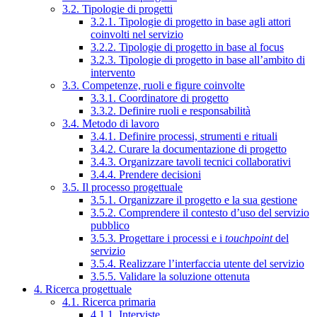
3.2. Tipologie di progetti
3.2.1. Tipologie di progetto in base agli attori
coinvolti nel servizio
3.2.2. Tipologie di progetto in base al focus
3.2.3. Tipologie di progetto in base all’ambito di
intervento
3.3. Competenze, ruoli e figure coinvolte
3.3.1. Coordinatore di progetto
3.3.2. Definire ruoli e responsabilità
3.4. Metodo di lavoro
3.4.1. Definire processi, strumenti e rituali
3.4.2. Curare la documentazione di progetto
3.4.3. Organizzare tavoli tecnici collaborativi
3.4.4. Prendere decisioni
3.5. Il processo progettuale
3.5.1. Organizzare il progetto e la sua gestione
3.5.2. Comprendere il contesto d’uso del servizio
pubblico
3.5.3. Progettare i processi e i
touchpoint
del
servizio
3.5.4. Realizzare l’interfaccia utente del servizio
3.5.5. Validare la soluzione ottenuta
4. Ricerca progettuale
4.1. Ricerca primaria
4.1.1. Interviste