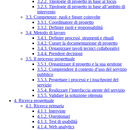
3.2.2. Tipologie di progetto in base al focus
3.2.3. Tipologie di progetto in base all’ambito di
intervento
3.3. Competenze, ruoli e figure coinvolte
3.3.1. Coordinatore di progetto
3.3.2. Definire ruoli e responsabilità
3.4. Metodo di lavoro
3.4.1. Definire processi, strumenti e rituali
3.4.2. Curare la documentazione di progetto
3.4.3. Organizzare tavoli tecnici collaborativi
3.4.4. Prendere decisioni
3.5. Il processo progettuale
3.5.1. Organizzare il progetto e la sua gestione
3.5.2. Comprendere il contesto d’uso del servizio
pubblico
3.5.3. Progettare i processi e i
touchpoint
del
servizio
3.5.4. Realizzare l’interfaccia utente del servizio
3.5.5. Validare la soluzione ottenuta
4. Ricerca progettuale
4.1. Ricerca primaria
4.1.1. Interviste
4.1.2. Questionari
4.1.3. Test di usabilità
4.1.4. Web analytics