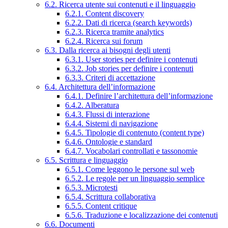
6.2. Ricerca utente sui contenuti e il linguaggio
6.2.1. Content discovery
6.2.2. Dati di ricerca (search keywords)
6.2.3. Ricerca tramite analytics
6.2.4. Ricerca sui forum
6.3. Dalla ricerca ai bisogni degli utenti
6.3.1. User stories per definire i contenuti
6.3.2. Job stories per definire i contenuti
6.3.3. Criteri di accettazione
6.4. Architettura dell’informazione
6.4.1. Definire l’architettura dell’informazione
6.4.2. Alberatura
6.4.3. Flussi di interazione
6.4.4. Sistemi di navigazione
6.4.5. Tipologie di contenuto (content type)
6.4.6. Ontologie e standard
6.4.7. Vocabolari controllati e tassonomie
6.5. Scrittura e linguaggio
6.5.1. Come leggono le persone sul web
6.5.2. Le regole per un linguaggio semplice
6.5.3. Microtesti
6.5.4. Scrittura collaborativa
6.5.5. Content critique
6.5.6. Traduzione e localizzazione dei contenuti
6.6. Documenti