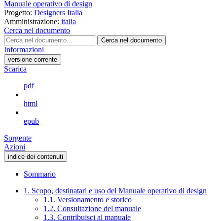
Manuale operativo di design
Progetto:
Designers Italia
Amministrazione:
italia
Cerca nel documento
Cerca nel documento
Informazioni
versione-corrente
Scarica
pdf
html
epub
Sorgente
Azioni
indice dei contenuti
Sommario
1. Scopo, destinatari e uso del Manuale operativo di design
1.1. Versionamento e storico
1.2. Consultazione del manuale
1.3. Contribuisci al manuale