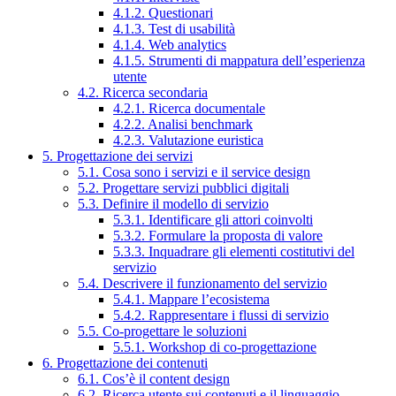
4.1.2. Questionari
4.1.3. Test di usabilità
4.1.4. Web analytics
4.1.5. Strumenti di mappatura dell’esperienza
utente
4.2. Ricerca secondaria
4.2.1. Ricerca documentale
4.2.2. Analisi benchmark
4.2.3. Valutazione euristica
5. Progettazione dei servizi
5.1. Cosa sono i servizi e il service design
5.2. Progettare servizi pubblici digitali
5.3. Definire il modello di servizio
5.3.1. Identificare gli attori coinvolti
5.3.2. Formulare la proposta di valore
5.3.3. Inquadrare gli elementi costitutivi del
servizio
5.4. Descrivere il funzionamento del servizio
5.4.1. Mappare l’ecosistema
5.4.2. Rappresentare i flussi di servizio
5.5. Co-progettare le soluzioni
5.5.1. Workshop di co-progettazione
6. Progettazione dei contenuti
6.1. Cos’è il content design
6.2. Ricerca utente sui contenuti e il linguaggio