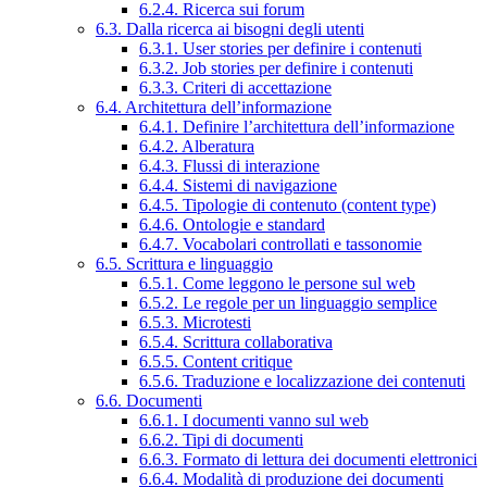
6.2.4. Ricerca sui forum
6.3. Dalla ricerca ai bisogni degli utenti
6.3.1. User stories per definire i contenuti
6.3.2. Job stories per definire i contenuti
6.3.3. Criteri di accettazione
6.4. Architettura dell’informazione
6.4.1. Definire l’architettura dell’informazione
6.4.2. Alberatura
6.4.3. Flussi di interazione
6.4.4. Sistemi di navigazione
6.4.5. Tipologie di contenuto (content type)
6.4.6. Ontologie e standard
6.4.7. Vocabolari controllati e tassonomie
6.5. Scrittura e linguaggio
6.5.1. Come leggono le persone sul web
6.5.2. Le regole per un linguaggio semplice
6.5.3. Microtesti
6.5.4. Scrittura collaborativa
6.5.5. Content critique
6.5.6. Traduzione e localizzazione dei contenuti
6.6. Documenti
6.6.1. I documenti vanno sul web
6.6.2. Tipi di documenti
6.6.3. Formato di lettura dei documenti elettronici
6.6.4. Modalità di produzione dei documenti