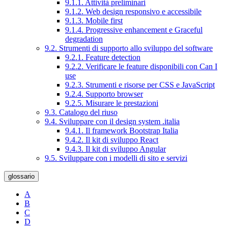
9.1.1. Attività preliminari
9.1.2. Web design responsivo e accessibile
9.1.3. Mobile first
9.1.4. Progressive enhancement e Graceful
degradation
9.2. Strumenti di supporto allo sviluppo del software
9.2.1. Feature detection
9.2.2. Verificare le feature disponibili con Can I
use
9.2.3. Strumenti e risorse per CSS e JavaScript
9.2.4. Supporto browser
9.2.5. Misurare le prestazioni
9.3. Catalogo del riuso
9.4. Sviluppare con il design system .italia
9.4.1. Il framework Bootstrap Italia
9.4.2. Il kit di sviluppo React
9.4.3. Il kit di sviluppo Angular
9.5. Sviluppare con i modelli di sito e servizi
glossario
A
B
C
D