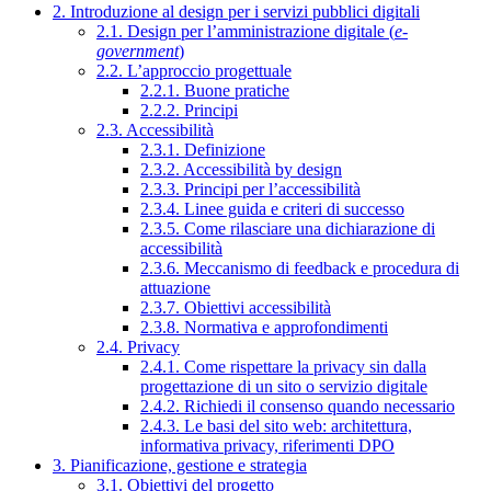
2. Introduzione al design per i servizi pubblici digitali
2.1. Design per l’amministrazione digitale (
e-
government
)
2.2. L’approccio progettuale
2.2.1. Buone pratiche
2.2.2. Principi
2.3. Accessibilità
2.3.1. Definizione
2.3.2. Accessibilità by design
2.3.3. Principi per l’accessibilità
2.3.4. Linee guida e criteri di successo
2.3.5. Come rilasciare una dichiarazione di
accessibilità
2.3.6. Meccanismo di feedback e procedura di
attuazione
2.3.7. Obiettivi accessibilità
2.3.8. Normativa e approfondimenti
2.4. Privacy
2.4.1. Come rispettare la privacy sin dalla
progettazione di un sito o servizio digitale
2.4.2. Richiedi il consenso quando necessario
2.4.3. Le basi del sito web: architettura,
informativa privacy, riferimenti DPO
3. Pianificazione, gestione e strategia
3.1. Obiettivi del progetto