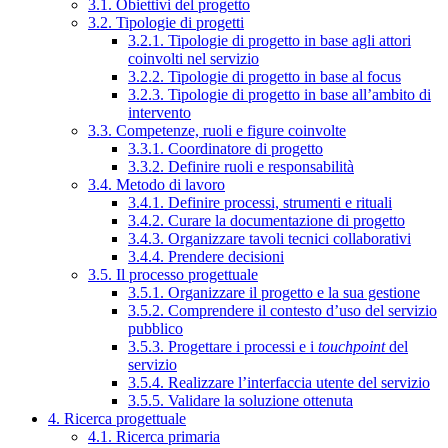
3.1. Obiettivi del progetto
3.2. Tipologie di progetti
3.2.1. Tipologie di progetto in base agli attori
coinvolti nel servizio
3.2.2. Tipologie di progetto in base al focus
3.2.3. Tipologie di progetto in base all’ambito di
intervento
3.3. Competenze, ruoli e figure coinvolte
3.3.1. Coordinatore di progetto
3.3.2. Definire ruoli e responsabilità
3.4. Metodo di lavoro
3.4.1. Definire processi, strumenti e rituali
3.4.2. Curare la documentazione di progetto
3.4.3. Organizzare tavoli tecnici collaborativi
3.4.4. Prendere decisioni
3.5. Il processo progettuale
3.5.1. Organizzare il progetto e la sua gestione
3.5.2. Comprendere il contesto d’uso del servizio
pubblico
3.5.3. Progettare i processi e i
touchpoint
del
servizio
3.5.4. Realizzare l’interfaccia utente del servizio
3.5.5. Validare la soluzione ottenuta
4. Ricerca progettuale
4.1. Ricerca primaria