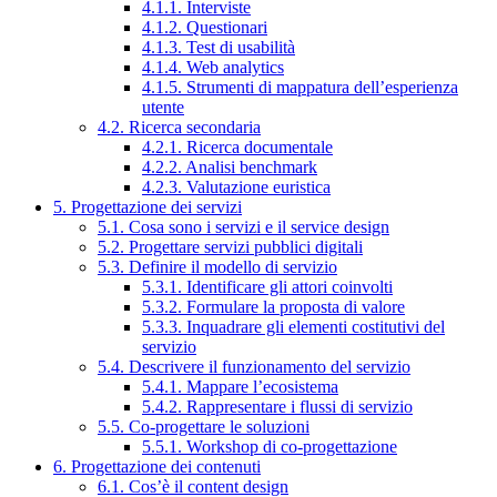
4.1.1. Interviste
4.1.2. Questionari
4.1.3. Test di usabilità
4.1.4. Web analytics
4.1.5. Strumenti di mappatura dell’esperienza
utente
4.2. Ricerca secondaria
4.2.1. Ricerca documentale
4.2.2. Analisi benchmark
4.2.3. Valutazione euristica
5. Progettazione dei servizi
5.1. Cosa sono i servizi e il service design
5.2. Progettare servizi pubblici digitali
5.3. Definire il modello di servizio
5.3.1. Identificare gli attori coinvolti
5.3.2. Formulare la proposta di valore
5.3.3. Inquadrare gli elementi costitutivi del
servizio
5.4. Descrivere il funzionamento del servizio
5.4.1. Mappare l’ecosistema
5.4.2. Rappresentare i flussi di servizio
5.5. Co-progettare le soluzioni
5.5.1. Workshop di co-progettazione
6. Progettazione dei contenuti
6.1. Cos’è il content design