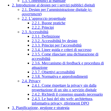
1.3. Contribuisci al manuale
2. Introduzione al design per i servizi pubblici digitali
2.1. Design per l’amministrazione digitale (
e-
government
)
2.2. L’approccio progettuale
2.2.1. Buone pratiche
2.2.2. Principi
2.3. Accessibilità
2.3.1. Definizione
2.3.2. Accessibilità by design
2.3.3. Principi per l’accessibilità
2.3.4. Linee guida e criteri di successo
2.3.5. Come rilasciare una dichiarazione di
accessibilità
2.3.6. Meccanismo di feedback e procedura di
attuazione
2.3.7. Obiettivi accessibilità
2.3.8. Normativa e approfondimenti
2.4. Privacy
2.4.1. Come rispettare la privacy sin dalla
progettazione di un sito o servizio digitale
2.4.2. Richiedi il consenso quando necessario
2.4.3. Le basi del sito web: architettura,
informativa privacy, riferimenti DPO
3. Pianificazione, gestione e strategia