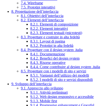
7.4. Wireframe
7.5. Prototipi interattivi
8. Progettazione dell’interfaccia
8.1. Obiettivi dell’interfaccia
8.2. Elementi dell’interfaccia
8.2.1. Elementi di composizione
8.2.2. Elementi interattivi
8.2.3. Elementi testuali (microtesti)
8.3. Progettare e costruire in alta fedeltà
8.3.1. Layout di pagina
8.3.2. Prototipi in alta fedeltà
8.4. Progettare con il design system .italia
8.4.1. Documentazione
8.4.2. Benefici del design system
8.4.3. Risorse operative
8.4.4. Come contribuire al design system .italia
8.5. Progettare con i modelli di sito e servizi
8.5.1. Vantaggi dell’utilizzo dei modelli
8.5.2. I modelli di sito e servizi disponibili
9. Sviluppo dell’interfaccia
9.1. Approccio allo sviluppo
9.1.1. Attività preliminari
9.1.2. Web design responsivo e accessibile
9.1.3. Mobile first
9.1.4. Progressive enhancement e Graceful