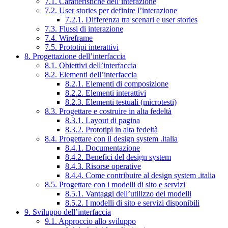
7.1. Caratteristiche dell’interazione
7.2. User stories per definire l’interazione
7.2.1. Differenza tra scenari e user stories
7.3. Flussi di interazione
7.4. Wireframe
7.5. Prototipi interattivi
8. Progettazione dell’interfaccia
8.1. Obiettivi dell’interfaccia
8.2. Elementi dell’interfaccia
8.2.1. Elementi di composizione
8.2.2. Elementi interattivi
8.2.3. Elementi testuali (microtesti)
8.3. Progettare e costruire in alta fedeltà
8.3.1. Layout di pagina
8.3.2. Prototipi in alta fedeltà
8.4. Progettare con il design system .italia
8.4.1. Documentazione
8.4.2. Benefici del design system
8.4.3. Risorse operative
8.4.4. Come contribuire al design system .italia
8.5. Progettare con i modelli di sito e servizi
8.5.1. Vantaggi dell’utilizzo dei modelli
8.5.2. I modelli di sito e servizi disponibili
9. Sviluppo dell’interfaccia
9.1. Approccio allo sviluppo