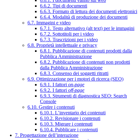
6.6.1. I documenti vanno sul web
6.6.2. Tipi di documenti
6.6.3. Formato di lettura dei documenti elettronici
6.6.4. Modalità di produzione dei documenti
6.7. Immagini e video
6.7.1. Testo alternativo (alt text) per le immagini
6.7.2. Sottotitoli per i video
6.7.3. Trascrizioni per i video
6.8. Proprietà intellettuale e privacy
6.8.1. Pubblicazione di contenuti prodotti dalla
Pubblica Amministrazione
6.8.2. Pubblicazione di contenuti non prodotti
dalla Pubblica Amministrazione
6.8.3. Consenso dei soggetti ritratti
6.9. Ottimizzazione per i motori di ricerca (SEO)
6.9.1. I fattori
on-page
6.9.2. I fattori
off-page
6.9.3. Strumenti di diagnostica SEO: Search
Console
6.10. Gestire i contenuti
6.10.1. L’inventario dei contenuti
6.10.2. Revisionare i contenuti
6.10.3. Migrare i contenuti
6.10.4. Pubblicare i contenuti
7. Progettazione dell’interazione