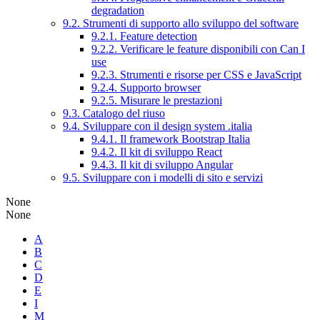
degradation
9.2. Strumenti di supporto allo sviluppo del software
9.2.1. Feature detection
9.2.2. Verificare le feature disponibili con Can I
use
9.2.3. Strumenti e risorse per CSS e JavaScript
9.2.4. Supporto browser
9.2.5. Misurare le prestazioni
9.3. Catalogo del riuso
9.4. Sviluppare con il design system .italia
9.4.1. Il framework Bootstrap Italia
9.4.2. Il kit di sviluppo React
9.4.3. Il kit di sviluppo Angular
9.5. Sviluppare con i modelli di sito e servizi
None
None
A
B
C
D
E
I
M