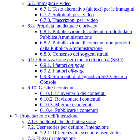
6.7. Immagini e video
6.7.1. Testo alternativo (alt text) per le immagini
6.7.2. Sottotitoli per i video
6.7.3. Trascrizioni per i video
6.8. Proprietà intellettuale e privacy
6.8.1. Pubblicazione di contenuti prodotti dalla
Pubblica Amministrazione
6.8.2. Pubblicazione di contenuti non prodotti
dalla Pubblica Amministrazione
6.8.3. Consenso dei soggetti ritratti
6.9. Ottimizzazione per i motori di ricerca (SEO)
6.9.1. I fattori
on-page
6.9.2. I fattori
off-page
6.9.3. Strumenti di diagnostica SEO: Search
Console
6.10. Gestire i contenuti
6.10.1. L’inventario dei contenuti
6.10.2. Revisionare i contenuti
6.10.3. Migrare i contenuti
6.10.4. Pubblicare i contenuti
7. Progettazione dell’interazione
7.1. Caratteristiche dell’interazione
7.2. User stories per definire l’interazione
7.2.1. Differenza tra scenari e user stories
7.3. Flussi di interazione