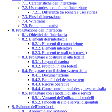
7.1. Caratteristiche dell’interazione
7.2. User stories per definire l’interazione
7.2.1. Differenza tra scenari e user stories
7.3. Flussi di interazione
7.4. Wireframe
7.5. Prototipi interattivi
8. Progettazione dell’interfaccia
8.1. Obiettivi dell’interfaccia
8.2. Elementi dell’interfaccia
8.2.1. Elementi di composizione
8.2.2. Elementi interattivi
8.2.3. Elementi testuali (microtesti)
8.3. Progettare e costruire in alta fedeltà
8.3.1. Layout di pagina
8.3.2. Prototipi in alta fedeltà
8.4. Progettare con il design system .italia
8.4.1. Documentazione
8.4.2. Benefici del design system
8.4.3. Risorse operative
8.4.4. Come contribuire al design system .italia
8.5. Progettare con i modelli di sito e servizi
8.5.1. Vantaggi dell’utilizzo dei modelli
8.5.2. I modelli di sito e servizi disponibili
9. Sviluppo dell’interfaccia
9.1. Approccio allo sviluppo