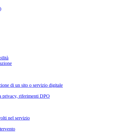
)
ilità
azione
ione di un sito o servizio digitale
va privacy, riferimenti DPO
olti nel servizio
ntervento