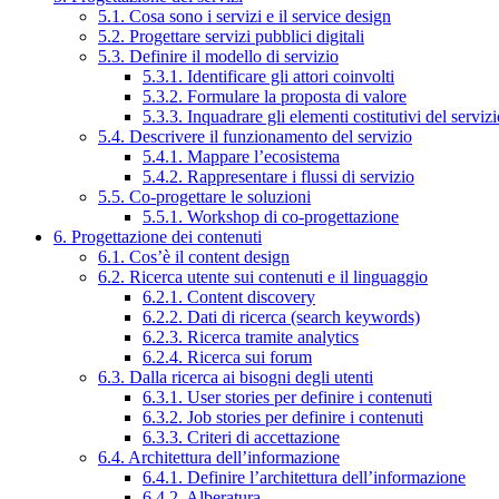
5.1. Cosa sono i servizi e il service design
5.2. Progettare servizi pubblici digitali
5.3. Definire il modello di servizio
5.3.1. Identificare gli attori coinvolti
5.3.2. Formulare la proposta di valore
5.3.3. Inquadrare gli elementi costitutivi del serviz
5.4. Descrivere il funzionamento del servizio
5.4.1. Mappare l’ecosistema
5.4.2. Rappresentare i flussi di servizio
5.5. Co-progettare le soluzioni
5.5.1. Workshop di co-progettazione
6. Progettazione dei contenuti
6.1. Cos’è il content design
6.2. Ricerca utente sui contenuti e il linguaggio
6.2.1. Content discovery
6.2.2. Dati di ricerca (search keywords)
6.2.3. Ricerca tramite analytics
6.2.4. Ricerca sui forum
6.3. Dalla ricerca ai bisogni degli utenti
6.3.1. User stories per definire i contenuti
6.3.2. Job stories per definire i contenuti
6.3.3. Criteri di accettazione
6.4. Architettura dell’informazione
6.4.1. Definire l’architettura dell’informazione
6.4.2. Alberatura