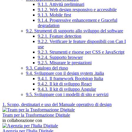
9.1.1. Attività preliminari
9.1.2. Web design responsivo e accessibile
9.1.3. Mobile first
9.1.4. Progressive enhancement e Graceful
degradation
9.2. Strumenti di supporto allo sviluppo del software
9.2.1. Feature detection
9.2.2. Verificare le feature disponibili con Can I
use
9.2.3. Strumenti e risorse per CSS e JavaScript
9.2.4. Supporto browser
9.2.5. Misurare le prestazioni
9.3. Catalogo del riuso
9.4. Sviluppare con il design system .italia
9.4.1. Il framework Bootstrap Italia
9.4.2. Il kit di sviluppo React
9.4.3. Il kit di sviluppo Angular
9.5. Sviluppare con i modelli di sito e servizi
1. Scopo, destinatari e uso del Manuale operativo di design
Team per la Trasformazione Digitale
in collaborazione con
Agenzia per l'Italia Digitale