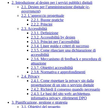
2. Introduzione al design per i servizi pubblici digitali
2.1. Design per l’amministrazione digitale (
e-
government
)
2.2. L’approccio progettuale
2.2.1. Buone pratiche
2.2.2. Principi
2.3. Accessibilità
2.3.1. Definizione
2.3.2. Accessibilità by design
2.3.3. Principi per l’accessibilità
2.3.4. Linee guida e criteri di successo
2.3.5. Come rilasciare una dichiarazione di
accessibilità
2.3.6. Meccanismo di feedback e procedura di
attuazione
2.3.7. Obiettivi accessibilità
2.3.8. Normativa e approfondimenti
2.4. Privacy
2.4.1. Come rispettare la privacy sin dalla
progettazione di un sito o servizio digitale
2.4.2. Richiedi il consenso quando necessario
2.4.3. Le basi del sito web: architettura,
informativa privacy, riferimenti DPO
3. Pianificazione, gestione e strategia
3.1. Obiettivi del progetto