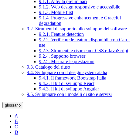
9.1.1. Attività preliminari
9.1.2. Web design responsivo e accessibile
9.1.3. Mobile first
9.1.4. Progressive enhancement e Graceful
degradation
9.2. Strumenti di supporto allo sviluppo del software
9.2.1. Feature detection
9.2.2. Verificare le feature disponibili con Can I
use
9.2.3. Strumenti e risorse per CSS e JavaScript
9.2.4. Supporto browser
9.2.5. Misurare le prestazioni
9.3. Catalogo del riuso
9.4. Sviluppare con il design system .italia
9.4.1. Il framework Bootstrap Italia
9.4.2. Il kit di sviluppo React
9.4.3. Il kit di sviluppo Angular
9.5. Sviluppare con i modelli di sito e servizi
glossario
A
B
C
D