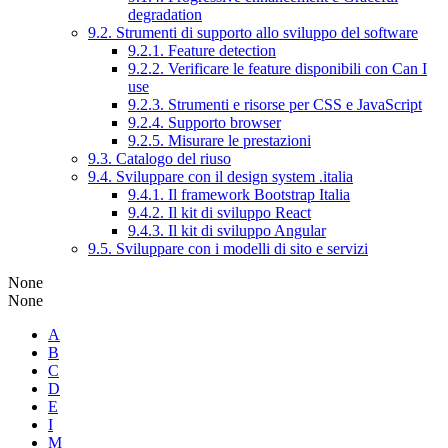
degradation
9.2. Strumenti di supporto allo sviluppo del software
9.2.1. Feature detection
9.2.2. Verificare le feature disponibili con Can I
use
9.2.3. Strumenti e risorse per CSS e JavaScript
9.2.4. Supporto browser
9.2.5. Misurare le prestazioni
9.3. Catalogo del riuso
9.4. Sviluppare con il design system .italia
9.4.1. Il framework Bootstrap Italia
9.4.2. Il kit di sviluppo React
9.4.3. Il kit di sviluppo Angular
9.5. Sviluppare con i modelli di sito e servizi
None
None
A
B
C
D
E
I
M