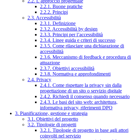
2.2. L’approccio progettuale
2.2.1. Buone pratiche
2.2.2. Principi
2.3. Accessibilità
2.3.1. Definizione
2.3.2. Accessibilità by design
2.3.3. Principi per l’accessibilità
2.3.4. Linee guida e criteri di successo
2.3.5. Come rilasciare una dichiarazione di
accessibilità
2.3.6. Meccanismo di feedback e procedura di
attuazione
2.3.7. Obiettivi accessibilità
2.3.8. Normativa e approfondimenti
2.4. Privacy
2.4.1. Come rispettare la privacy sin dalla
progettazione di un sito o servizio digitale
2.4.2. Richiedi il consenso quando necessario
2.4.3. Le basi del sito web: architettura,
informativa privacy, riferimenti DPO
3. Pianificazione, gestione e strategia
3.1. Obiettivi del progetto
3.2. Tipologie di progetti
3.2.1. Tipologie di progetto in base agli attori
coinvolti nel servizio