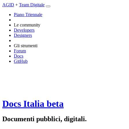
AGID
+
Team Digitale
Piano Triennale
Le community
Developers
Designers
Gli strumenti
Forum
Docs
GitHub
Docs Italia
beta
Documenti pubblici, digitali.