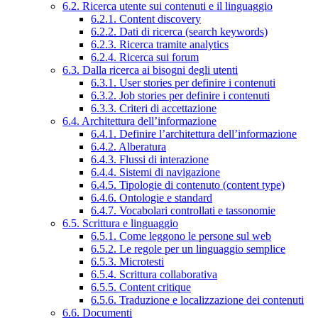
6.2. Ricerca utente sui contenuti e il linguaggio
6.2.1. Content discovery
6.2.2. Dati di ricerca (search keywords)
6.2.3. Ricerca tramite analytics
6.2.4. Ricerca sui forum
6.3. Dalla ricerca ai bisogni degli utenti
6.3.1. User stories per definire i contenuti
6.3.2. Job stories per definire i contenuti
6.3.3. Criteri di accettazione
6.4. Architettura dell’informazione
6.4.1. Definire l’architettura dell’informazione
6.4.2. Alberatura
6.4.3. Flussi di interazione
6.4.4. Sistemi di navigazione
6.4.5. Tipologie di contenuto (content type)
6.4.6. Ontologie e standard
6.4.7. Vocabolari controllati e tassonomie
6.5. Scrittura e linguaggio
6.5.1. Come leggono le persone sul web
6.5.2. Le regole per un linguaggio semplice
6.5.3. Microtesti
6.5.4. Scrittura collaborativa
6.5.5. Content critique
6.5.6. Traduzione e localizzazione dei contenuti
6.6. Documenti