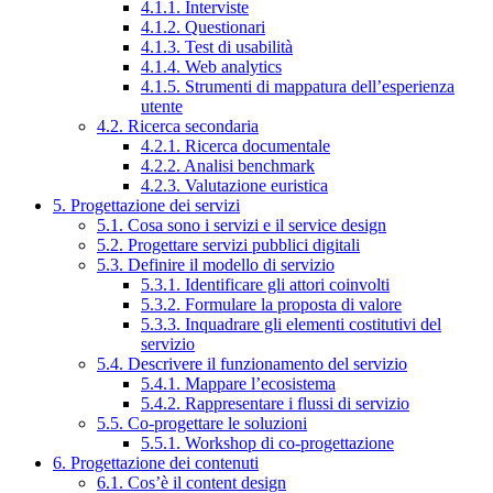
4.1.1. Interviste
4.1.2. Questionari
4.1.3. Test di usabilità
4.1.4. Web analytics
4.1.5. Strumenti di mappatura dell’esperienza
utente
4.2. Ricerca secondaria
4.2.1. Ricerca documentale
4.2.2. Analisi benchmark
4.2.3. Valutazione euristica
5. Progettazione dei servizi
5.1. Cosa sono i servizi e il service design
5.2. Progettare servizi pubblici digitali
5.3. Definire il modello di servizio
5.3.1. Identificare gli attori coinvolti
5.3.2. Formulare la proposta di valore
5.3.3. Inquadrare gli elementi costitutivi del
servizio
5.4. Descrivere il funzionamento del servizio
5.4.1. Mappare l’ecosistema
5.4.2. Rappresentare i flussi di servizio
5.5. Co-progettare le soluzioni
5.5.1. Workshop di co-progettazione
6. Progettazione dei contenuti
6.1. Cos’è il content design