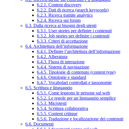
6.2.1. Content discovery
6.2.2. Dati di ricerca (search keywords)
6.2.3. Ricerca tramite analytics
6.2.4. Ricerca sui forum
6.3. Dalla ricerca ai bisogni degli utenti
6.3.1. User stories per definire i contenuti
6.3.2. Job stories per definire i contenuti
6.3.3. Criteri di accettazione
6.4. Architettura dell’informazione
6.4.1. Definire l’architettura dell’informazione
6.4.2. Alberatura
6.4.3. Flussi di interazione
6.4.4. Sistemi di navigazione
6.4.5. Tipologie di contenuto (content type)
6.4.6. Ontologie e standard
6.4.7. Vocabolari controllati e tassonomie
6.5. Scrittura e linguaggio
6.5.1. Come leggono le persone sul web
6.5.2. Le regole per un linguaggio semplice
6.5.3. Microtesti
6.5.4. Scrittura collaborativa
6.5.5. Content critique
6.5.6. Traduzione e localizzazione dei contenuti
6.6. Documenti