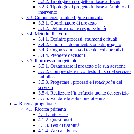
3.2.2. Tipologie di progetto in base al focus
3.2.3. Tipologie di progetto in base all’ambito di
intervento
3.3. Competenze, ruoli e figure coinvolte
3.3.1. Coordinatore di progetto
3.3.2. Definire ruoli e responsabilità
3.4. Metodo di lavoro
3.4.1. Definire processi, strumenti e rituali
3.4.2. Curare la documentazione di progetto
3.4.3. Organizzare tavoli tecnici collaborativi
3.4.4. Prendere decisioni
3.5. Il processo progettuale
3.5.1. Organizzare il progetto e la sua gestione
3.5.2. Comprendere il contesto d’uso del servizio
pubblico
3.5.3. Progettare i processi e i
touchpoint
del
servizio
3.5.4. Realizzare l’interfaccia utente del servizio
3.5.5. Validare la soluzione ottenuta
4. Ricerca progettuale
4.1. Ricerca primaria
4.1.1. Interviste
4.1.2. Questionari
4.1.3. Test di usabilità
4.1.4. Web analytics