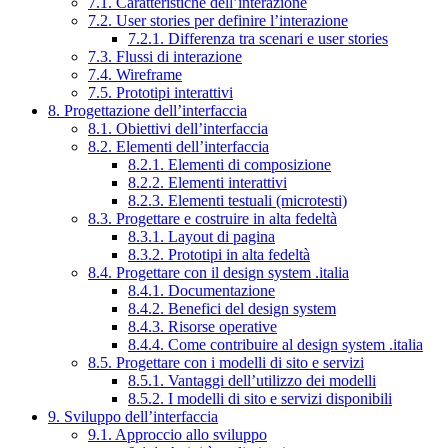
7.1. Caratteristiche dell’interazione
7.2. User stories per definire l’interazione
7.2.1. Differenza tra scenari e user stories
7.3. Flussi di interazione
7.4. Wireframe
7.5. Prototipi interattivi
8. Progettazione dell’interfaccia
8.1. Obiettivi dell’interfaccia
8.2. Elementi dell’interfaccia
8.2.1. Elementi di composizione
8.2.2. Elementi interattivi
8.2.3. Elementi testuali (microtesti)
8.3. Progettare e costruire in alta fedeltà
8.3.1. Layout di pagina
8.3.2. Prototipi in alta fedeltà
8.4. Progettare con il design system .italia
8.4.1. Documentazione
8.4.2. Benefici del design system
8.4.3. Risorse operative
8.4.4. Come contribuire al design system .italia
8.5. Progettare con i modelli di sito e servizi
8.5.1. Vantaggi dell’utilizzo dei modelli
8.5.2. I modelli di sito e servizi disponibili
9. Sviluppo dell’interfaccia
9.1. Approccio allo sviluppo