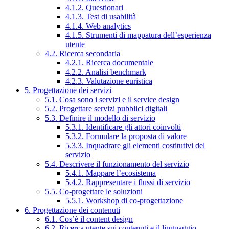
4.1.2. Questionari
4.1.3. Test di usabilità
4.1.4. Web analytics
4.1.5. Strumenti di mappatura dell’esperienza
utente
4.2. Ricerca secondaria
4.2.1. Ricerca documentale
4.2.2. Analisi benchmark
4.2.3. Valutazione euristica
5. Progettazione dei servizi
5.1. Cosa sono i servizi e il service design
5.2. Progettare servizi pubblici digitali
5.3. Definire il modello di servizio
5.3.1. Identificare gli attori coinvolti
5.3.2. Formulare la proposta di valore
5.3.3. Inquadrare gli elementi costitutivi del
servizio
5.4. Descrivere il funzionamento del servizio
5.4.1. Mappare l’ecosistema
5.4.2. Rappresentare i flussi di servizio
5.5. Co-progettare le soluzioni
5.5.1. Workshop di co-progettazione
6. Progettazione dei contenuti
6.1. Cos’è il content design
6.2. Ricerca utente sui contenuti e il linguaggio