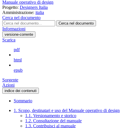
Manuale operativo di design
Progetto:
Designers Italia
Amministrazione:
italia
Cerca nel documento
Cerca nel documento
Informazioni
versione-corrente
Scarica
pdf
html
epub
Sorgente
Azioni
indice dei contenuti
Sommario
1. Scopo, destinatari e uso del Manuale operativo di design
1.1. Versionamento e storico
1.2. Consultazione del manuale
1.3. Contribuisci al manuale