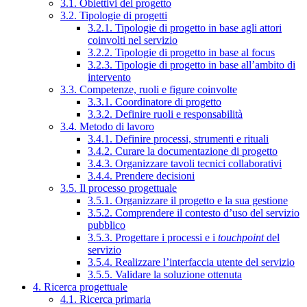
3.1. Obiettivi del progetto
3.2. Tipologie di progetti
3.2.1. Tipologie di progetto in base agli attori
coinvolti nel servizio
3.2.2. Tipologie di progetto in base al focus
3.2.3. Tipologie di progetto in base all’ambito di
intervento
3.3. Competenze, ruoli e figure coinvolte
3.3.1. Coordinatore di progetto
3.3.2. Definire ruoli e responsabilità
3.4. Metodo di lavoro
3.4.1. Definire processi, strumenti e rituali
3.4.2. Curare la documentazione di progetto
3.4.3. Organizzare tavoli tecnici collaborativi
3.4.4. Prendere decisioni
3.5. Il processo progettuale
3.5.1. Organizzare il progetto e la sua gestione
3.5.2. Comprendere il contesto d’uso del servizio
pubblico
3.5.3. Progettare i processi e i
touchpoint
del
servizio
3.5.4. Realizzare l’interfaccia utente del servizio
3.5.5. Validare la soluzione ottenuta
4. Ricerca progettuale
4.1. Ricerca primaria