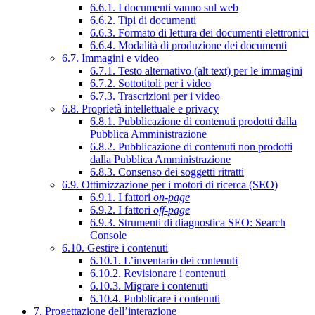
6.6.1. I documenti vanno sul web
6.6.2. Tipi di documenti
6.6.3. Formato di lettura dei documenti elettronici
6.6.4. Modalità di produzione dei documenti
6.7. Immagini e video
6.7.1. Testo alternativo (alt text) per le immagini
6.7.2. Sottotitoli per i video
6.7.3. Trascrizioni per i video
6.8. Proprietà intellettuale e privacy
6.8.1. Pubblicazione di contenuti prodotti dalla
Pubblica Amministrazione
6.8.2. Pubblicazione di contenuti non prodotti
dalla Pubblica Amministrazione
6.8.3. Consenso dei soggetti ritratti
6.9. Ottimizzazione per i motori di ricerca (SEO)
6.9.1. I fattori
on-page
6.9.2. I fattori
off-page
6.9.3. Strumenti di diagnostica SEO: Search
Console
6.10. Gestire i contenuti
6.10.1. L’inventario dei contenuti
6.10.2. Revisionare i contenuti
6.10.3. Migrare i contenuti
6.10.4. Pubblicare i contenuti
7. Progettazione dell’interazione