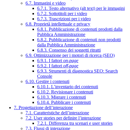
6.7. Immagini e video
6.7.1. Testo alternativo (alt text) per le immagini
6.7.2. Sottotitoli per i video
6.7.3. Trascrizioni per i video
6.8. Proprietà intellettuale e privacy
6.8.1. Pubblicazione di contenuti prodotti dalla
Pubblica Amministrazione
6.8.2. Pubblicazione di contenuti non prodotti
dalla Pubblica Amministrazione
6.8.3. Consenso dei soggetti ritratti
6.9. Ottimizzazione per i motori di ricerca (SEO)
6.9.1. I fattori
on-page
6.9.2. I fattori
off-page
6.9.3. Strumenti di diagnostica SEO: Search
Console
6.10. Gestire i contenuti
6.10.1. L’inventario dei contenuti
6.10.2. Revisionare i contenuti
6.10.3. Migrare i contenuti
6.10.4. Pubblicare i contenuti
7. Progettazione dell’interazione
7.1. Caratteristiche dell’interazione
7.2. User stories per definire l’interazione
7.2.1. Differenza tra scenari e user stories
7.3. Flussi di interazione