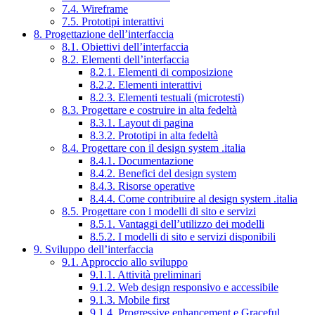
7.4. Wireframe
7.5. Prototipi interattivi
8. Progettazione dell’interfaccia
8.1. Obiettivi dell’interfaccia
8.2. Elementi dell’interfaccia
8.2.1. Elementi di composizione
8.2.2. Elementi interattivi
8.2.3. Elementi testuali (microtesti)
8.3. Progettare e costruire in alta fedeltà
8.3.1. Layout di pagina
8.3.2. Prototipi in alta fedeltà
8.4. Progettare con il design system .italia
8.4.1. Documentazione
8.4.2. Benefici del design system
8.4.3. Risorse operative
8.4.4. Come contribuire al design system .italia
8.5. Progettare con i modelli di sito e servizi
8.5.1. Vantaggi dell’utilizzo dei modelli
8.5.2. I modelli di sito e servizi disponibili
9. Sviluppo dell’interfaccia
9.1. Approccio allo sviluppo
9.1.1. Attività preliminari
9.1.2. Web design responsivo e accessibile
9.1.3. Mobile first
9.1.4. Progressive enhancement e Graceful