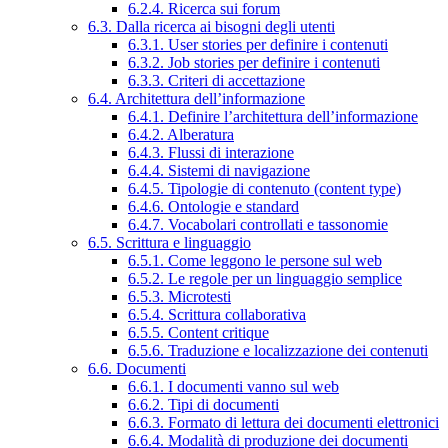
6.2.4. Ricerca sui forum
6.3. Dalla ricerca ai bisogni degli utenti
6.3.1. User stories per definire i contenuti
6.3.2. Job stories per definire i contenuti
6.3.3. Criteri di accettazione
6.4. Architettura dell’informazione
6.4.1. Definire l’architettura dell’informazione
6.4.2. Alberatura
6.4.3. Flussi di interazione
6.4.4. Sistemi di navigazione
6.4.5. Tipologie di contenuto (content type)
6.4.6. Ontologie e standard
6.4.7. Vocabolari controllati e tassonomie
6.5. Scrittura e linguaggio
6.5.1. Come leggono le persone sul web
6.5.2. Le regole per un linguaggio semplice
6.5.3. Microtesti
6.5.4. Scrittura collaborativa
6.5.5. Content critique
6.5.6. Traduzione e localizzazione dei contenuti
6.6. Documenti
6.6.1. I documenti vanno sul web
6.6.2. Tipi di documenti
6.6.3. Formato di lettura dei documenti elettronici
6.6.4. Modalità di produzione dei documenti