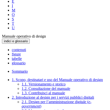
E
I
M
O
S
T
U
Manuale operativo di design
indici e glossario
contenuti
figure
tabelle
glossario
Sommario
1. Scopo, destinatari e uso del Manuale operativo di design
1.1. Versionamento e storico
1.2. Consultazione del manuale
1.3. Contribuisci al manuale
2. Introduzione al design per i servizi pubblici digitali
2.1. Design per l’amministrazione digitale (
e-
government
)