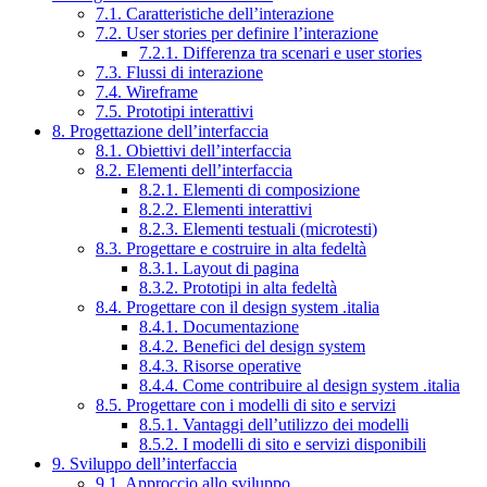
7.1. Caratteristiche dell’interazione
7.2. User stories per definire l’interazione
7.2.1. Differenza tra scenari e user stories
7.3. Flussi di interazione
7.4. Wireframe
7.5. Prototipi interattivi
8. Progettazione dell’interfaccia
8.1. Obiettivi dell’interfaccia
8.2. Elementi dell’interfaccia
8.2.1. Elementi di composizione
8.2.2. Elementi interattivi
8.2.3. Elementi testuali (microtesti)
8.3. Progettare e costruire in alta fedeltà
8.3.1. Layout di pagina
8.3.2. Prototipi in alta fedeltà
8.4. Progettare con il design system .italia
8.4.1. Documentazione
8.4.2. Benefici del design system
8.4.3. Risorse operative
8.4.4. Come contribuire al design system .italia
8.5. Progettare con i modelli di sito e servizi
8.5.1. Vantaggi dell’utilizzo dei modelli
8.5.2. I modelli di sito e servizi disponibili
9. Sviluppo dell’interfaccia
9.1. Approccio allo sviluppo