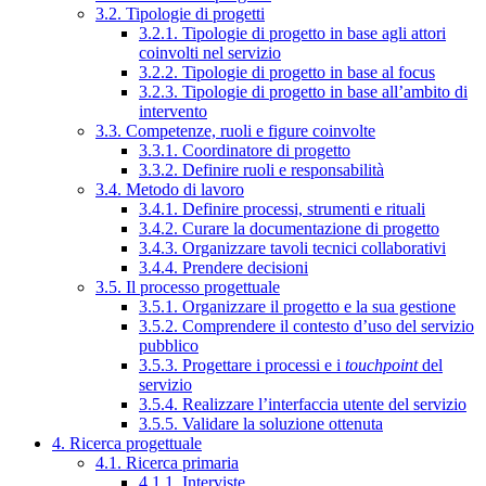
3.2. Tipologie di progetti
3.2.1. Tipologie di progetto in base agli attori
coinvolti nel servizio
3.2.2. Tipologie di progetto in base al focus
3.2.3. Tipologie di progetto in base all’ambito di
intervento
3.3. Competenze, ruoli e figure coinvolte
3.3.1. Coordinatore di progetto
3.3.2. Definire ruoli e responsabilità
3.4. Metodo di lavoro
3.4.1. Definire processi, strumenti e rituali
3.4.2. Curare la documentazione di progetto
3.4.3. Organizzare tavoli tecnici collaborativi
3.4.4. Prendere decisioni
3.5. Il processo progettuale
3.5.1. Organizzare il progetto e la sua gestione
3.5.2. Comprendere il contesto d’uso del servizio
pubblico
3.5.3. Progettare i processi e i
touchpoint
del
servizio
3.5.4. Realizzare l’interfaccia utente del servizio
3.5.5. Validare la soluzione ottenuta
4. Ricerca progettuale
4.1. Ricerca primaria
4.1.1. Interviste