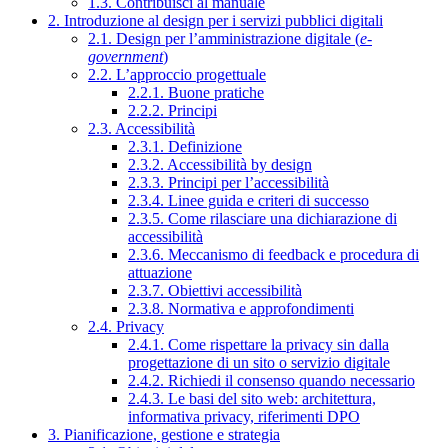
1.3. Contribuisci al manuale
2. Introduzione al design per i servizi pubblici digitali
2.1. Design per l’amministrazione digitale (
e-
government
)
2.2. L’approccio progettuale
2.2.1. Buone pratiche
2.2.2. Principi
2.3. Accessibilità
2.3.1. Definizione
2.3.2. Accessibilità by design
2.3.3. Principi per l’accessibilità
2.3.4. Linee guida e criteri di successo
2.3.5. Come rilasciare una dichiarazione di
accessibilità
2.3.6. Meccanismo di feedback e procedura di
attuazione
2.3.7. Obiettivi accessibilità
2.3.8. Normativa e approfondimenti
2.4. Privacy
2.4.1. Come rispettare la privacy sin dalla
progettazione di un sito o servizio digitale
2.4.2. Richiedi il consenso quando necessario
2.4.3. Le basi del sito web: architettura,
informativa privacy, riferimenti DPO
3. Pianificazione, gestione e strategia