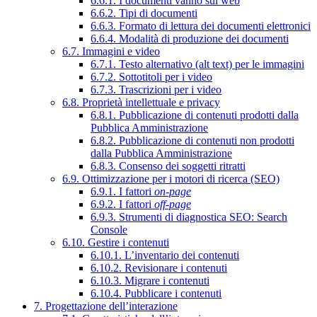
6.6.1. I documenti vanno sul web
6.6.2. Tipi di documenti
6.6.3. Formato di lettura dei documenti elettronici
6.6.4. Modalità di produzione dei documenti
6.7. Immagini e video
6.7.1. Testo alternativo (alt text) per le immagini
6.7.2. Sottotitoli per i video
6.7.3. Trascrizioni per i video
6.8. Proprietà intellettuale e privacy
6.8.1. Pubblicazione di contenuti prodotti dalla
Pubblica Amministrazione
6.8.2. Pubblicazione di contenuti non prodotti
dalla Pubblica Amministrazione
6.8.3. Consenso dei soggetti ritratti
6.9. Ottimizzazione per i motori di ricerca (SEO)
6.9.1. I fattori
on-page
6.9.2. I fattori
off-page
6.9.3. Strumenti di diagnostica SEO: Search
Console
6.10. Gestire i contenuti
6.10.1. L’inventario dei contenuti
6.10.2. Revisionare i contenuti
6.10.3. Migrare i contenuti
6.10.4. Pubblicare i contenuti
7. Progettazione dell’interazione