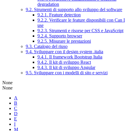
degradation
9.2. Strumenti di supporto allo sviluppo del software
9.2.1. Feature detection
9.2.2. Verificare le feature disponibili con Can I
use
9.2.3. Strumenti e risorse per CSS e JavaScript
9.2.4. Supporto browser
9.2.5. Misurare le prestazioni
9.3. Catalogo del riuso
9.4. Sviluppare con il design system .italia
9.4.1. Il framework Bootstrap Italia
9.4.2. Il kit di sviluppo React
9.4.3. Il kit di sviluppo Angular
9.5. Sviluppare con i modelli di sito e servizi
None
None
A
B
C
D
E
I
M