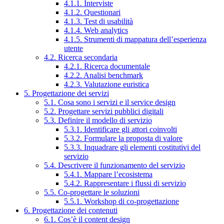
4.1.1. Interviste
4.1.2. Questionari
4.1.3. Test di usabilità
4.1.4. Web analytics
4.1.5. Strumenti di mappatura dell’esperienza
utente
4.2. Ricerca secondaria
4.2.1. Ricerca documentale
4.2.2. Analisi benchmark
4.2.3. Valutazione euristica
5. Progettazione dei servizi
5.1. Cosa sono i servizi e il service design
5.2. Progettare servizi pubblici digitali
5.3. Definire il modello di servizio
5.3.1. Identificare gli attori coinvolti
5.3.2. Formulare la proposta di valore
5.3.3. Inquadrare gli elementi costitutivi del
servizio
5.4. Descrivere il funzionamento del servizio
5.4.1. Mappare l’ecosistema
5.4.2. Rappresentare i flussi di servizio
5.5. Co-progettare le soluzioni
5.5.1. Workshop di co-progettazione
6. Progettazione dei contenuti
6.1. Cos’è il content design