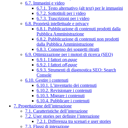
6.7. Immagini e video
6.7.1. Testo alternativo (alt text) per le immagini
6.7.2. Sottotitoli per i video
6.7.3. Trascrizioni per i video
6.8. Proprietà intellettuale e privacy
6.8.1. Pubblicazione di contenuti prodotti dalla
Pubblica Amministrazione
6.8.2. Pubblicazione di contenuti non prodotti
dalla Pubblica Amministrazione
6.8.3. Consenso dei soggetti ritratti
6.9. Ottimizzazione per i motori di ricerca (SEO)
6.9.1. I fattori
on-page
6.9.2. I fattori
off-page
6.9.3. Strumenti di diagnostica SEO: Search
Console
6.10. Gestire i contenuti
6.10.1. L’inventario dei contenuti
6.10.2. Revisionare i contenuti
6.10.3. Migrare i contenuti
6.10.4. Pubblicare i contenuti
7. Progettazione dell’interazione
7.1. Caratteristiche dell’interazione
7.2. User stories per definire l’interazione
7.2.1. Differenza tra scenari e user stories
7.3. Flussi di interazione