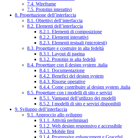
7.4. Wireframe
7.5. Prototipi interattivi
8. Progettazione dell’interfaccia
8.1. Obiettivi dell’interfaccia
8.2. Elementi dell’interfaccia
8.2.1. Elementi di composizione
8.2.2. Elementi interattivi
8.2.3. Elementi testuali (microtesti)
8.3. Progettare e costruire in alta fedeltà
8.3.1. Layout di pagina
8.3.2. Prototipi in alta fedeltà
8.4. Progettare con il design system .italia
8.4.1. Documentazione
8.4.2. Benefici del design system
8.4.3. Risorse operative
8.4.4. Come contribuire al design system .italia
8.5. Progettare con i modelli di sito e servizi
8.5.1. Vantaggi dell’utilizzo dei modelli
8.5.2. I modelli di sito e servizi disponibili
9. Sviluppo dell’interfaccia
9.1. Approccio allo sviluppo
9.1.1. Attività preliminari
9.1.2. Web design responsivo e accessibile
9.1.3. Mobile first
9.1.4. Progressive enhancement e Graceful