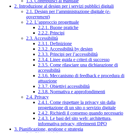
1.3. Contribuisci al manuale
2. Introduzione al design per i servizi pubblici digitali
2.1. Design per l’amministrazione digitale (
e-
government
)
2.2. L’approccio progettuale
2.2.1. Buone pratiche
2.2.2. Principi
2.3. Accessibilità
2.3.1. Definizione
2.3.2. Accessibilità by design
2.3.3. Principi per l’accessibilità
2.3.4. Linee guida e criteri di successo
2.3.5. Come rilasciare una dichiarazione di
accessibilità
2.3.6. Meccanismo di feedback e procedura di
attuazione
2.3.7. Obiettivi accessibilità
2.3.8. Normativa e approfondimenti
2.4. Privacy
2.4.1. Come rispettare la privacy sin dalla
progettazione di un sito o servizio digitale
2.4.2. Richiedi il consenso quando necessario
2.4.3. Le basi del sito web: architettura,
informativa privacy, riferimenti DPO
3. Pianificazione, gestione e strategia