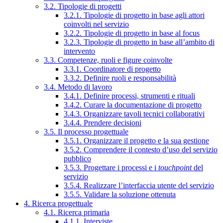
3.2. Tipologie di progetti
3.2.1. Tipologie di progetto in base agli attori
coinvolti nel servizio
3.2.2. Tipologie di progetto in base al focus
3.2.3. Tipologie di progetto in base all’ambito di
intervento
3.3. Competenze, ruoli e figure coinvolte
3.3.1. Coordinatore di progetto
3.3.2. Definire ruoli e responsabilità
3.4. Metodo di lavoro
3.4.1. Definire processi, strumenti e rituali
3.4.2. Curare la documentazione di progetto
3.4.3. Organizzare tavoli tecnici collaborativi
3.4.4. Prendere decisioni
3.5. Il processo progettuale
3.5.1. Organizzare il progetto e la sua gestione
3.5.2. Comprendere il contesto d’uso del servizio
pubblico
3.5.3. Progettare i processi e i
touchpoint
del
servizio
3.5.4. Realizzare l’interfaccia utente del servizio
3.5.5. Validare la soluzione ottenuta
4. Ricerca progettuale
4.1. Ricerca primaria
4.1.1. Interviste