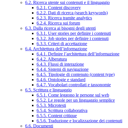
6.2. Ricerca utente sui contenuti e il linguaggio
6.2.1. Content discovery
6.2.2. Dati di ricerca (search keywords)
6.2.3. Ricerca tramite analytics
6.2.4. Ricerca sui forum
6.3. Dalla ricerca ai bisogni degli utenti
6.3.1. User stories per definire i contenuti
6.3.2. Job stories per definire i contenuti
6.3.3. Criteri di accettazione
6.4. Architettura dell’informazione
6.4.1. Definire l’architettura dell’informazione
6.4.2. Alberatura
6.4.3. Flussi di interazione
6.4.4. Sistemi di navigazione
6.4.5. Tipologie di contenuto (content type)
6.4.6. Ontologie e standard
6.4.7. Vocabolari controllati e tassonomie
6.5. Scrittura e linguaggio
6.5.1. Come leggono le persone sul web
6.5.2. Le regole per un linguaggio semplice
6.5.3. Microtesti
6.5.4. Scrittura collaborativa
6.5.5. Content critique
6.5.6. Traduzione e localizzazione dei contenuti
6.6. Documenti