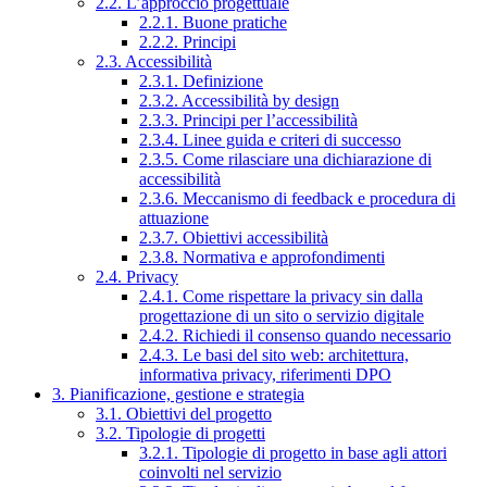
2.2. L’approccio progettuale
2.2.1. Buone pratiche
2.2.2. Principi
2.3. Accessibilità
2.3.1. Definizione
2.3.2. Accessibilità by design
2.3.3. Principi per l’accessibilità
2.3.4. Linee guida e criteri di successo
2.3.5. Come rilasciare una dichiarazione di
accessibilità
2.3.6. Meccanismo di feedback e procedura di
attuazione
2.3.7. Obiettivi accessibilità
2.3.8. Normativa e approfondimenti
2.4. Privacy
2.4.1. Come rispettare la privacy sin dalla
progettazione di un sito o servizio digitale
2.4.2. Richiedi il consenso quando necessario
2.4.3. Le basi del sito web: architettura,
informativa privacy, riferimenti DPO
3. Pianificazione, gestione e strategia
3.1. Obiettivi del progetto
3.2. Tipologie di progetti
3.2.1. Tipologie di progetto in base agli attori
coinvolti nel servizio