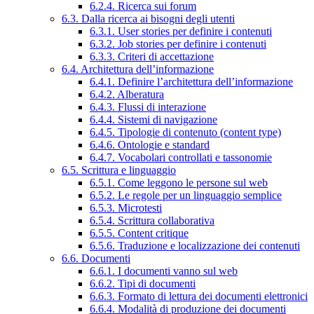
6.2.4. Ricerca sui forum
6.3. Dalla ricerca ai bisogni degli utenti
6.3.1. User stories per definire i contenuti
6.3.2. Job stories per definire i contenuti
6.3.3. Criteri di accettazione
6.4. Architettura dell’informazione
6.4.1. Definire l’architettura dell’informazione
6.4.2. Alberatura
6.4.3. Flussi di interazione
6.4.4. Sistemi di navigazione
6.4.5. Tipologie di contenuto (content type)
6.4.6. Ontologie e standard
6.4.7. Vocabolari controllati e tassonomie
6.5. Scrittura e linguaggio
6.5.1. Come leggono le persone sul web
6.5.2. Le regole per un linguaggio semplice
6.5.3. Microtesti
6.5.4. Scrittura collaborativa
6.5.5. Content critique
6.5.6. Traduzione e localizzazione dei contenuti
6.6. Documenti
6.6.1. I documenti vanno sul web
6.6.2. Tipi di documenti
6.6.3. Formato di lettura dei documenti elettronici
6.6.4. Modalità di produzione dei documenti