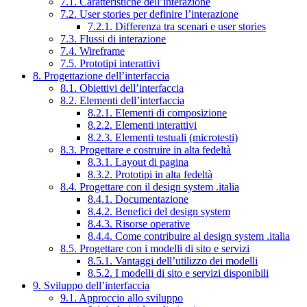
7.1. Caratteristiche dell’interazione
7.2. User stories per definire l’interazione
7.2.1. Differenza tra scenari e user stories
7.3. Flussi di interazione
7.4. Wireframe
7.5. Prototipi interattivi
8. Progettazione dell’interfaccia
8.1. Obiettivi dell’interfaccia
8.2. Elementi dell’interfaccia
8.2.1. Elementi di composizione
8.2.2. Elementi interattivi
8.2.3. Elementi testuali (microtesti)
8.3. Progettare e costruire in alta fedeltà
8.3.1. Layout di pagina
8.3.2. Prototipi in alta fedeltà
8.4. Progettare con il design system .italia
8.4.1. Documentazione
8.4.2. Benefici del design system
8.4.3. Risorse operative
8.4.4. Come contribuire al design system .italia
8.5. Progettare con i modelli di sito e servizi
8.5.1. Vantaggi dell’utilizzo dei modelli
8.5.2. I modelli di sito e servizi disponibili
9. Sviluppo dell’interfaccia
9.1. Approccio allo sviluppo