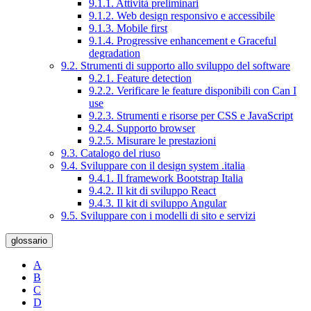
9.1.1. Attività preliminari
9.1.2. Web design responsivo e accessibile
9.1.3. Mobile first
9.1.4. Progressive enhancement e Graceful
degradation
9.2. Strumenti di supporto allo sviluppo del software
9.2.1. Feature detection
9.2.2. Verificare le feature disponibili con Can I
use
9.2.3. Strumenti e risorse per CSS e JavaScript
9.2.4. Supporto browser
9.2.5. Misurare le prestazioni
9.3. Catalogo del riuso
9.4. Sviluppare con il design system .italia
9.4.1. Il framework Bootstrap Italia
9.4.2. Il kit di sviluppo React
9.4.3. Il kit di sviluppo Angular
9.5. Sviluppare con i modelli di sito e servizi
glossario
A
B
C
D