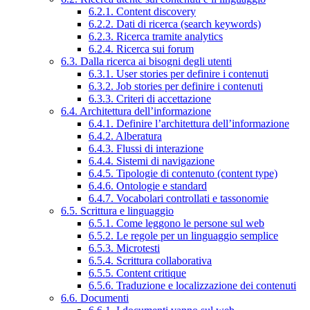
6.2.1. Content discovery
6.2.2. Dati di ricerca (search keywords)
6.2.3. Ricerca tramite analytics
6.2.4. Ricerca sui forum
6.3. Dalla ricerca ai bisogni degli utenti
6.3.1. User stories per definire i contenuti
6.3.2. Job stories per definire i contenuti
6.3.3. Criteri di accettazione
6.4. Architettura dell’informazione
6.4.1. Definire l’architettura dell’informazione
6.4.2. Alberatura
6.4.3. Flussi di interazione
6.4.4. Sistemi di navigazione
6.4.5. Tipologie di contenuto (content type)
6.4.6. Ontologie e standard
6.4.7. Vocabolari controllati e tassonomie
6.5. Scrittura e linguaggio
6.5.1. Come leggono le persone sul web
6.5.2. Le regole per un linguaggio semplice
6.5.3. Microtesti
6.5.4. Scrittura collaborativa
6.5.5. Content critique
6.5.6. Traduzione e localizzazione dei contenuti
6.6. Documenti