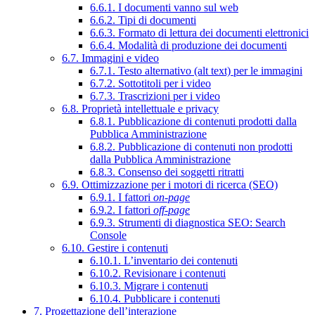
6.6.1. I documenti vanno sul web
6.6.2. Tipi di documenti
6.6.3. Formato di lettura dei documenti elettronici
6.6.4. Modalità di produzione dei documenti
6.7. Immagini e video
6.7.1. Testo alternativo (alt text) per le immagini
6.7.2. Sottotitoli per i video
6.7.3. Trascrizioni per i video
6.8. Proprietà intellettuale e privacy
6.8.1. Pubblicazione di contenuti prodotti dalla
Pubblica Amministrazione
6.8.2. Pubblicazione di contenuti non prodotti
dalla Pubblica Amministrazione
6.8.3. Consenso dei soggetti ritratti
6.9. Ottimizzazione per i motori di ricerca (SEO)
6.9.1. I fattori
on-page
6.9.2. I fattori
off-page
6.9.3. Strumenti di diagnostica SEO: Search
Console
6.10. Gestire i contenuti
6.10.1. L’inventario dei contenuti
6.10.2. Revisionare i contenuti
6.10.3. Migrare i contenuti
6.10.4. Pubblicare i contenuti
7. Progettazione dell’interazione