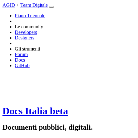
AGID
+
Team Digitale
Piano Triennale
Le community
Developers
Designers
Gli strumenti
Forum
Docs
GitHub
Docs Italia
beta
Documenti pubblici, digitali.