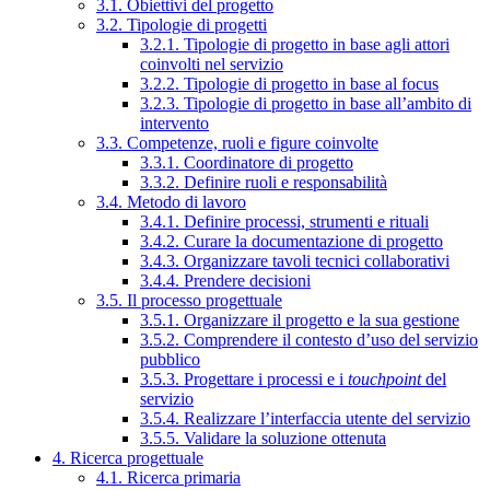
3.1. Obiettivi del progetto
3.2. Tipologie di progetti
3.2.1. Tipologie di progetto in base agli attori
coinvolti nel servizio
3.2.2. Tipologie di progetto in base al focus
3.2.3. Tipologie di progetto in base all’ambito di
intervento
3.3. Competenze, ruoli e figure coinvolte
3.3.1. Coordinatore di progetto
3.3.2. Definire ruoli e responsabilità
3.4. Metodo di lavoro
3.4.1. Definire processi, strumenti e rituali
3.4.2. Curare la documentazione di progetto
3.4.3. Organizzare tavoli tecnici collaborativi
3.4.4. Prendere decisioni
3.5. Il processo progettuale
3.5.1. Organizzare il progetto e la sua gestione
3.5.2. Comprendere il contesto d’uso del servizio
pubblico
3.5.3. Progettare i processi e i
touchpoint
del
servizio
3.5.4. Realizzare l’interfaccia utente del servizio
3.5.5. Validare la soluzione ottenuta
4. Ricerca progettuale
4.1. Ricerca primaria