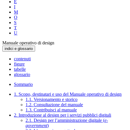
E
I
M
O
S
T
U
Manuale operativo di design
indici e glossario
contenuti
figure
tabelle
glossario
Sommario
1. Scopo, destinatari e uso del Manuale operativo di design
1.1. Versionamento e storico
1.2. Consultazione del manuale
1.3. Contribuisci al manuale
2. Introduzione al design per i servizi pubblici digitali
2.1. Design per l’amministrazione digitale (
e-
government
)