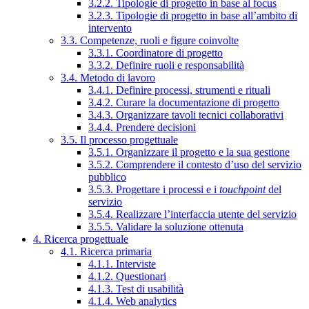
3.2.2. Tipologie di progetto in base al focus
3.2.3. Tipologie di progetto in base all’ambito di
intervento
3.3. Competenze, ruoli e figure coinvolte
3.3.1. Coordinatore di progetto
3.3.2. Definire ruoli e responsabilità
3.4. Metodo di lavoro
3.4.1. Definire processi, strumenti e rituali
3.4.2. Curare la documentazione di progetto
3.4.3. Organizzare tavoli tecnici collaborativi
3.4.4. Prendere decisioni
3.5. Il processo progettuale
3.5.1. Organizzare il progetto e la sua gestione
3.5.2. Comprendere il contesto d’uso del servizio
pubblico
3.5.3. Progettare i processi e i
touchpoint
del
servizio
3.5.4. Realizzare l’interfaccia utente del servizio
3.5.5. Validare la soluzione ottenuta
4. Ricerca progettuale
4.1. Ricerca primaria
4.1.1. Interviste
4.1.2. Questionari
4.1.3. Test di usabilità
4.1.4. Web analytics