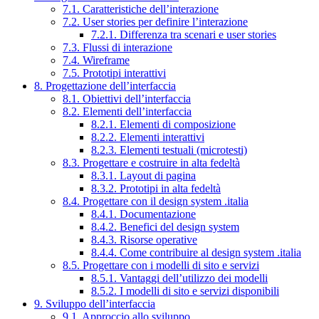
7.1. Caratteristiche dell’interazione
7.2. User stories per definire l’interazione
7.2.1. Differenza tra scenari e user stories
7.3. Flussi di interazione
7.4. Wireframe
7.5. Prototipi interattivi
8. Progettazione dell’interfaccia
8.1. Obiettivi dell’interfaccia
8.2. Elementi dell’interfaccia
8.2.1. Elementi di composizione
8.2.2. Elementi interattivi
8.2.3. Elementi testuali (microtesti)
8.3. Progettare e costruire in alta fedeltà
8.3.1. Layout di pagina
8.3.2. Prototipi in alta fedeltà
8.4. Progettare con il design system .italia
8.4.1. Documentazione
8.4.2. Benefici del design system
8.4.3. Risorse operative
8.4.4. Come contribuire al design system .italia
8.5. Progettare con i modelli di sito e servizi
8.5.1. Vantaggi dell’utilizzo dei modelli
8.5.2. I modelli di sito e servizi disponibili
9. Sviluppo dell’interfaccia
9.1. Approccio allo sviluppo