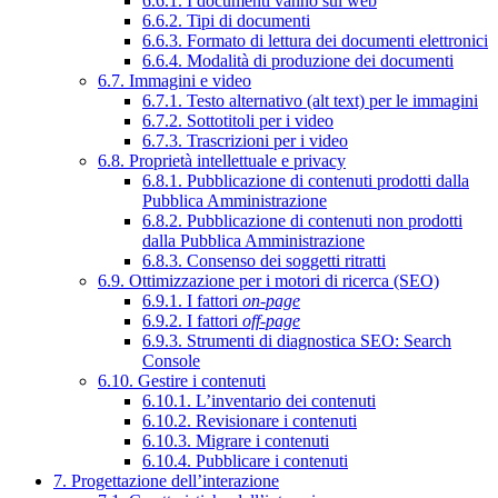
6.6.1. I documenti vanno sul web
6.6.2. Tipi di documenti
6.6.3. Formato di lettura dei documenti elettronici
6.6.4. Modalità di produzione dei documenti
6.7. Immagini e video
6.7.1. Testo alternativo (alt text) per le immagini
6.7.2. Sottotitoli per i video
6.7.3. Trascrizioni per i video
6.8. Proprietà intellettuale e privacy
6.8.1. Pubblicazione di contenuti prodotti dalla
Pubblica Amministrazione
6.8.2. Pubblicazione di contenuti non prodotti
dalla Pubblica Amministrazione
6.8.3. Consenso dei soggetti ritratti
6.9. Ottimizzazione per i motori di ricerca (SEO)
6.9.1. I fattori
on-page
6.9.2. I fattori
off-page
6.9.3. Strumenti di diagnostica SEO: Search
Console
6.10. Gestire i contenuti
6.10.1. L’inventario dei contenuti
6.10.2. Revisionare i contenuti
6.10.3. Migrare i contenuti
6.10.4. Pubblicare i contenuti
7. Progettazione dell’interazione