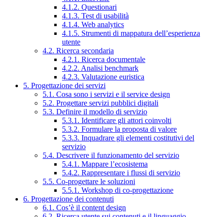
4.1.2. Questionari
4.1.3. Test di usabilità
4.1.4. Web analytics
4.1.5. Strumenti di mappatura dell’esperienza
utente
4.2. Ricerca secondaria
4.2.1. Ricerca documentale
4.2.2. Analisi benchmark
4.2.3. Valutazione euristica
5. Progettazione dei servizi
5.1. Cosa sono i servizi e il service design
5.2. Progettare servizi pubblici digitali
5.3. Definire il modello di servizio
5.3.1. Identificare gli attori coinvolti
5.3.2. Formulare la proposta di valore
5.3.3. Inquadrare gli elementi costitutivi del
servizio
5.4. Descrivere il funzionamento del servizio
5.4.1. Mappare l’ecosistema
5.4.2. Rappresentare i flussi di servizio
5.5. Co-progettare le soluzioni
5.5.1. Workshop di co-progettazione
6. Progettazione dei contenuti
6.1. Cos’è il content design
6.2. Ricerca utente sui contenuti e il linguaggio