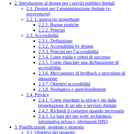
2. Introduzione al design per i servizi pubblici digitali
2.1. Design per l’amministrazione digitale (
e-
government
)
2.2. L’approccio progettuale
2.2.1. Buone pratiche
2.2.2. Principi
2.3. Accessibilità
2.3.1. Definizione
2.3.2. Accessibilità by design
2.3.3. Principi per l’accessibilità
2.3.4. Linee guida e criteri di successo
2.3.5. Come rilasciare una dichiarazione di
accessibilità
2.3.6. Meccanismo di feedback e procedura di
attuazione
2.3.7. Obiettivi accessibilità
2.3.8. Normativa e approfondimenti
2.4. Privacy
2.4.1. Come rispettare la privacy sin dalla
progettazione di un sito o servizio digitale
2.4.2. Richiedi il consenso quando necessario
2.4.3. Le basi del sito web: architettura,
informativa privacy, riferimenti DPO
3. Pianificazione, gestione e strategia
3.1. Obiettivi del progetto