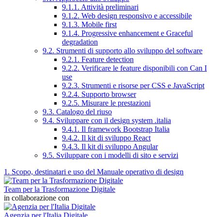
9.1.1. Attività preliminari
9.1.2. Web design responsivo e accessibile
9.1.3. Mobile first
9.1.4. Progressive enhancement e Graceful
degradation
9.2. Strumenti di supporto allo sviluppo del software
9.2.1. Feature detection
9.2.2. Verificare le feature disponibili con Can I
use
9.2.3. Strumenti e risorse per CSS e JavaScript
9.2.4. Supporto browser
9.2.5. Misurare le prestazioni
9.3. Catalogo del riuso
9.4. Sviluppare con il design system .italia
9.4.1. Il framework Bootstrap Italia
9.4.2. Il kit di sviluppo React
9.4.3. Il kit di sviluppo Angular
9.5. Sviluppare con i modelli di sito e servizi
1. Scopo, destinatari e uso del Manuale operativo di design
Team per la Trasformazione Digitale
in collaborazione con
Agenzia per l'Italia Digitale