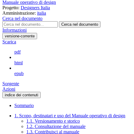
Manuale operativo di design
Progetto:
Designers Italia
Amministrazione:
italia
Cerca nel documento
Cerca nel documento
Informazioni
versione-corrente
Scarica
pdf
html
epub
Sorgente
Azioni
indice dei contenuti
Sommario
1. Scopo, destinatari e uso del Manuale operativo di design
1.1. Versionamento e storico
1.2. Consultazione del manuale
1.3. Contribuisci al manuale