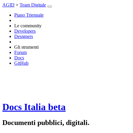
AGID
+
Team Digitale
Piano Triennale
Le community
Developers
Designers
Gli strumenti
Forum
Docs
GitHub
Docs Italia
beta
Documenti pubblici, digitali.