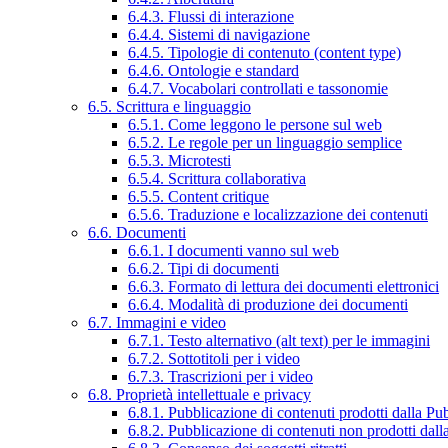
6.4.3. Flussi di interazione
6.4.4. Sistemi di navigazione
6.4.5. Tipologie di contenuto (content type)
6.4.6. Ontologie e standard
6.4.7. Vocabolari controllati e tassonomie
6.5. Scrittura e linguaggio
6.5.1. Come leggono le persone sul web
6.5.2. Le regole per un linguaggio semplice
6.5.3. Microtesti
6.5.4. Scrittura collaborativa
6.5.5. Content critique
6.5.6. Traduzione e localizzazione dei contenuti
6.6. Documenti
6.6.1. I documenti vanno sul web
6.6.2. Tipi di documenti
6.6.3. Formato di lettura dei documenti elettronici
6.6.4. Modalità di produzione dei documenti
6.7. Immagini e video
6.7.1. Testo alternativo (alt text) per le immagini
6.7.2. Sottotitoli per i video
6.7.3. Trascrizioni per i video
6.8. Proprietà intellettuale e privacy
6.8.1. Pubblicazione di contenuti prodotti dalla P
6.8.2. Pubblicazione di contenuti non prodotti dal