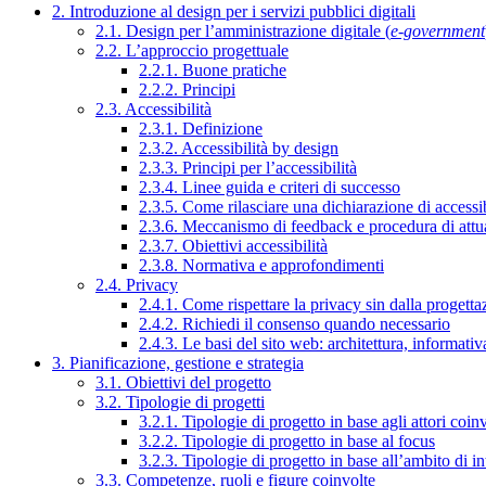
2. Introduzione al design per i servizi pubblici digitali
2.1. Design per l’amministrazione digitale (
e-government
2.2. L’approccio progettuale
2.2.1. Buone pratiche
2.2.2. Principi
2.3. Accessibilità
2.3.1. Definizione
2.3.2. Accessibilità by design
2.3.3. Principi per l’accessibilità
2.3.4. Linee guida e criteri di successo
2.3.5. Come rilasciare una dichiarazione di accessib
2.3.6. Meccanismo di feedback e procedura di attu
2.3.7. Obiettivi accessibilità
2.3.8. Normativa e approfondimenti
2.4. Privacy
2.4.1. Come rispettare la privacy sin dalla progettaz
2.4.2. Richiedi il consenso quando necessario
2.4.3. Le basi del sito web: architettura, informati
3. Pianificazione, gestione e strategia
3.1. Obiettivi del progetto
3.2. Tipologie di progetti
3.2.1. Tipologie di progetto in base agli attori coinv
3.2.2. Tipologie di progetto in base al focus
3.2.3. Tipologie di progetto in base all’ambito di i
3.3. Competenze, ruoli e figure coinvolte