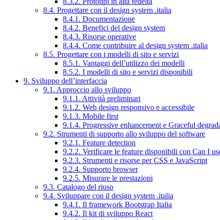
8.3.2. Prototipi in alta fedeltà
8.4. Progettare con il design system .italia
8.4.1. Documentazione
8.4.2. Benefici del design system
8.4.3. Risorse operative
8.4.4. Come contribuire al design system .italia
8.5. Progettare con i modelli di sito e servizi
8.5.1. Vantaggi dell’utilizzo dei modelli
8.5.2. I modelli di sito e servizi disponibili
9. Sviluppo dell’interfaccia
9.1. Approccio allo sviluppo
9.1.1. Attività preliminari
9.1.2. Web design responsivo e accessibile
9.1.3. Mobile first
9.1.4. Progressive enhancement e Graceful degrad
9.2. Strumenti di supporto allo sviluppo del software
9.2.1. Feature detection
9.2.2. Verificare le feature disponibili con Can I us
9.2.3. Strumenti e risorse per CSS e JavaScript
9.2.4. Supporto browser
9.2.5. Misurare le prestazioni
9.3. Catalogo del riuso
9.4. Sviluppare con il design system .italia
9.4.1. Il framework Bootstrap Italia
9.4.2. Il kit di sviluppo React