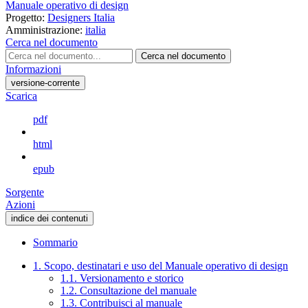
Manuale operativo di design
Progetto:
Designers Italia
Amministrazione:
italia
Cerca nel documento
Cerca nel documento
Informazioni
versione-corrente
Scarica
pdf
html
epub
Sorgente
Azioni
indice dei contenuti
Sommario
1. Scopo, destinatari e uso del Manuale operativo di design
1.1. Versionamento e storico
1.2. Consultazione del manuale
1.3. Contribuisci al manuale