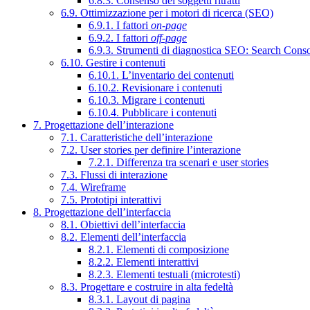
6.8.3. Consenso dei soggetti ritratti
6.9. Ottimizzazione per i motori di ricerca (SEO)
6.9.1. I fattori
on-page
6.9.2. I fattori
off-page
6.9.3. Strumenti di diagnostica SEO: Search Cons
6.10. Gestire i contenuti
6.10.1. L’inventario dei contenuti
6.10.2. Revisionare i contenuti
6.10.3. Migrare i contenuti
6.10.4. Pubblicare i contenuti
7. Progettazione dell’interazione
7.1. Caratteristiche dell’interazione
7.2. User stories per definire l’interazione
7.2.1. Differenza tra scenari e user stories
7.3. Flussi di interazione
7.4. Wireframe
7.5. Prototipi interattivi
8. Progettazione dell’interfaccia
8.1. Obiettivi dell’interfaccia
8.2. Elementi dell’interfaccia
8.2.1. Elementi di composizione
8.2.2. Elementi interattivi
8.2.3. Elementi testuali (microtesti)
8.3. Progettare e costruire in alta fedeltà
8.3.1. Layout di pagina