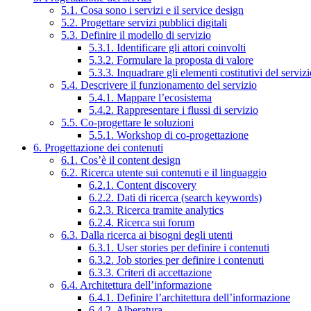
5.1. Cosa sono i servizi e il service design
5.2. Progettare servizi pubblici digitali
5.3. Definire il modello di servizio
5.3.1. Identificare gli attori coinvolti
5.3.2. Formulare la proposta di valore
5.3.3. Inquadrare gli elementi costitutivi del serviz
5.4. Descrivere il funzionamento del servizio
5.4.1. Mappare l’ecosistema
5.4.2. Rappresentare i flussi di servizio
5.5. Co-progettare le soluzioni
5.5.1. Workshop di co-progettazione
6. Progettazione dei contenuti
6.1. Cos’è il content design
6.2. Ricerca utente sui contenuti e il linguaggio
6.2.1. Content discovery
6.2.2. Dati di ricerca (search keywords)
6.2.3. Ricerca tramite analytics
6.2.4. Ricerca sui forum
6.3. Dalla ricerca ai bisogni degli utenti
6.3.1. User stories per definire i contenuti
6.3.2. Job stories per definire i contenuti
6.3.3. Criteri di accettazione
6.4. Architettura dell’informazione
6.4.1. Definire l’architettura dell’informazione
6.4.2. Alberatura