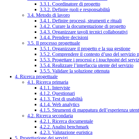
3.3.1. Coordinatore di progetto
3.3.2. Definire ruoli e responsabilità
3.4. Metodo di lavoro
3.4.1. Definire processi, strumenti e rituali
3.4.2. Curare la documentazione di progetto
3.4.3. Organizzare tavoli tecnici collaborativi
3.4.4. Prendere decisioni
3.5. Il processo progettuale
3.5.1. Organizzare il progetto e la sua gestione
3.5.2. Comprendere il contesto d’uso del servizio 
3.5.3. Progettare i processi e i
touchpoint
del servi
3.5.4. Realizzare l’interfaccia utente del servizio
3.5.5. Validare la soluzione ottenuta
4. Ricerca progettuale
4.1. Ricerca primaria
4.1.1. Interviste
4.1.2. Questionari
4.1.3. Test di usabilità
4.1.4. Web analytics
4.1.5. Strumenti di mappatura dell’esperienza uten
4.2. Ricerca secondaria
4.2.1. Ricerca documentale
4.2.2. Analisi benchmark
4.2.3. Valutazione euristica
5. Progettazione dei servizi