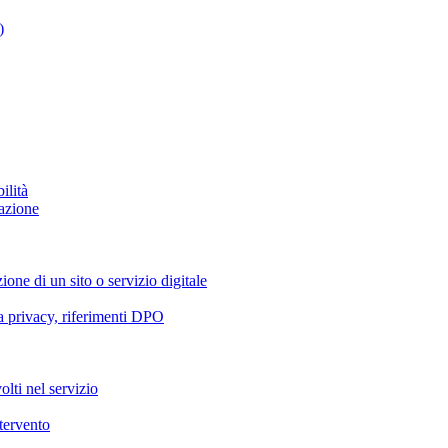
)
ilità
azione
ione di un sito o servizio digitale
va privacy, riferimenti DPO
olti nel servizio
ntervento