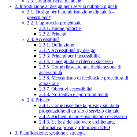
1.3. Contribuisci al manuale
2. Introduzione al design per i servizi pubblici digitali
2.1. Design per l’amministrazione digitale (
e-
government
)
2.2. L’approccio progettuale
2.2.1. Buone pratiche
2.2.2. Principi
2.3. Accessibilità
2.3.1. Definizione
2.3.2. Accessibilità by design
2.3.3. Principi per l’accessibilità
2.3.4. Linee guida e criteri di successo
2.3.5. Come rilasciare una dichiarazione di
accessibilità
2.3.6. Meccanismo di feedback e procedura di
attuazione
2.3.7. Obiettivi accessibilità
2.3.8. Normativa e approfondimenti
2.4. Privacy
2.4.1. Come rispettare la privacy sin dalla
progettazione di un sito o servizio digitale
2.4.2. Richiedi il consenso quando necessario
2.4.3. Le basi del sito web: architettura,
informativa privacy, riferimenti DPO
3. Pianificazione, gestione e strategia