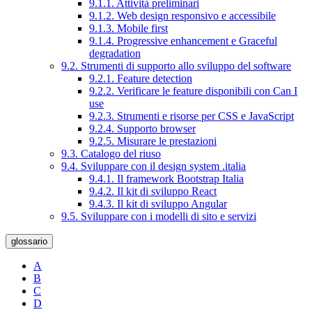
9.1.1. Attività preliminari
9.1.2. Web design responsivo e accessibile
9.1.3. Mobile first
9.1.4. Progressive enhancement e Graceful
degradation
9.2. Strumenti di supporto allo sviluppo del software
9.2.1. Feature detection
9.2.2. Verificare le feature disponibili con Can I
use
9.2.3. Strumenti e risorse per CSS e JavaScript
9.2.4. Supporto browser
9.2.5. Misurare le prestazioni
9.3. Catalogo del riuso
9.4. Sviluppare con il design system .italia
9.4.1. Il framework Bootstrap Italia
9.4.2. Il kit di sviluppo React
9.4.3. Il kit di sviluppo Angular
9.5. Sviluppare con i modelli di sito e servizi
glossario
A
B
C
D