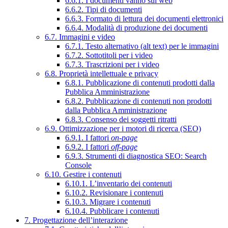
6.6.1. I documenti vanno sul web
6.6.2. Tipi di documenti
6.6.3. Formato di lettura dei documenti elettronici
6.6.4. Modalità di produzione dei documenti
6.7. Immagini e video
6.7.1. Testo alternativo (alt text) per le immagini
6.7.2. Sottotitoli per i video
6.7.3. Trascrizioni per i video
6.8. Proprietà intellettuale e privacy
6.8.1. Pubblicazione di contenuti prodotti dalla
Pubblica Amministrazione
6.8.2. Pubblicazione di contenuti non prodotti
dalla Pubblica Amministrazione
6.8.3. Consenso dei soggetti ritratti
6.9. Ottimizzazione per i motori di ricerca (SEO)
6.9.1. I fattori
on-page
6.9.2. I fattori
off-page
6.9.3. Strumenti di diagnostica SEO: Search
Console
6.10. Gestire i contenuti
6.10.1. L’inventario dei contenuti
6.10.2. Revisionare i contenuti
6.10.3. Migrare i contenuti
6.10.4. Pubblicare i contenuti
7. Progettazione dell’interazione