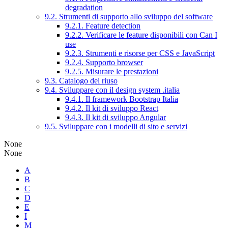
degradation
9.2. Strumenti di supporto allo sviluppo del software
9.2.1. Feature detection
9.2.2. Verificare le feature disponibili con Can I
use
9.2.3. Strumenti e risorse per CSS e JavaScript
9.2.4. Supporto browser
9.2.5. Misurare le prestazioni
9.3. Catalogo del riuso
9.4. Sviluppare con il design system .italia
9.4.1. Il framework Bootstrap Italia
9.4.2. Il kit di sviluppo React
9.4.3. Il kit di sviluppo Angular
9.5. Sviluppare con i modelli di sito e servizi
None
None
A
B
C
D
E
I
M