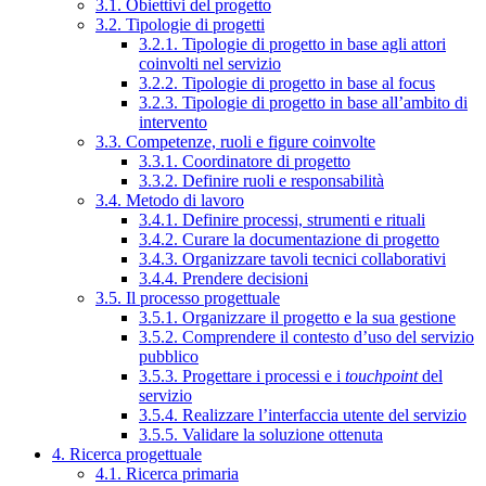
3.1. Obiettivi del progetto
3.2. Tipologie di progetti
3.2.1. Tipologie di progetto in base agli attori
coinvolti nel servizio
3.2.2. Tipologie di progetto in base al focus
3.2.3. Tipologie di progetto in base all’ambito di
intervento
3.3. Competenze, ruoli e figure coinvolte
3.3.1. Coordinatore di progetto
3.3.2. Definire ruoli e responsabilità
3.4. Metodo di lavoro
3.4.1. Definire processi, strumenti e rituali
3.4.2. Curare la documentazione di progetto
3.4.3. Organizzare tavoli tecnici collaborativi
3.4.4. Prendere decisioni
3.5. Il processo progettuale
3.5.1. Organizzare il progetto e la sua gestione
3.5.2. Comprendere il contesto d’uso del servizio
pubblico
3.5.3. Progettare i processi e i
touchpoint
del
servizio
3.5.4. Realizzare l’interfaccia utente del servizio
3.5.5. Validare la soluzione ottenuta
4. Ricerca progettuale
4.1. Ricerca primaria