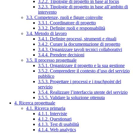
3.2.2. Tipologie di progetto in base al focus
3.2.3. Tipologie di progetto in base all’ambito di
intervento
3.3. Competenze, ruoli e figure coinvolte
3.3.1. Coordinatore di progetto
3.3.2. Definire ruoli e responsabilità
3.4. Metodo di lavoro
3.4.1. Definire processi, strumenti e rituali
3.4.2. Curare la documentazione di progetto
3.4.3. Organizzare tavoli tecnici collaborativi
3.4.4. Prendere decisioni
3.5. Il processo progettuale
3.5.1. Organizzare il progetto e la sua gestione
3.5.2. Comprendere il contesto d’uso del servizio
pubblico
3.5.3. Progettare i processi e i
touchpoint
del
servizio
3.5.4. Realizzare l’interfaccia utente del servizio
3.5.5. Validare la soluzione ottenuta
4. Ricerca progettuale
4.1. Ricerca primaria
4.1.1. Interviste
4.1.2. Questionari
4.1.3. Test di usabilità
4.1.4. Web analytics