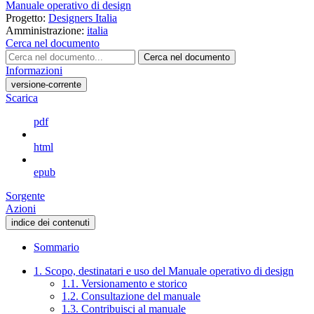
Manuale operativo di design
Progetto:
Designers Italia
Amministrazione:
italia
Cerca nel documento
Cerca nel documento
Informazioni
versione-corrente
Scarica
pdf
html
epub
Sorgente
Azioni
indice dei contenuti
Sommario
1. Scopo, destinatari e uso del Manuale operativo di design
1.1. Versionamento e storico
1.2. Consultazione del manuale
1.3. Contribuisci al manuale