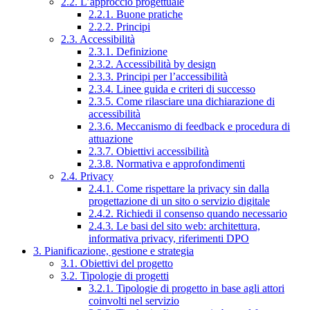
2.2. L’approccio progettuale
2.2.1. Buone pratiche
2.2.2. Principi
2.3. Accessibilità
2.3.1. Definizione
2.3.2. Accessibilità by design
2.3.3. Principi per l’accessibilità
2.3.4. Linee guida e criteri di successo
2.3.5. Come rilasciare una dichiarazione di
accessibilità
2.3.6. Meccanismo di feedback e procedura di
attuazione
2.3.7. Obiettivi accessibilità
2.3.8. Normativa e approfondimenti
2.4. Privacy
2.4.1. Come rispettare la privacy sin dalla
progettazione di un sito o servizio digitale
2.4.2. Richiedi il consenso quando necessario
2.4.3. Le basi del sito web: architettura,
informativa privacy, riferimenti DPO
3. Pianificazione, gestione e strategia
3.1. Obiettivi del progetto
3.2. Tipologie di progetti
3.2.1. Tipologie di progetto in base agli attori
coinvolti nel servizio