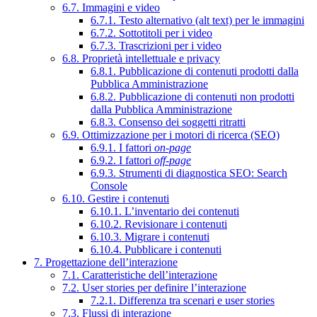
6.7. Immagini e video
6.7.1. Testo alternativo (alt text) per le immagini
6.7.2. Sottotitoli per i video
6.7.3. Trascrizioni per i video
6.8. Proprietà intellettuale e privacy
6.8.1. Pubblicazione di contenuti prodotti dalla
Pubblica Amministrazione
6.8.2. Pubblicazione di contenuti non prodotti
dalla Pubblica Amministrazione
6.8.3. Consenso dei soggetti ritratti
6.9. Ottimizzazione per i motori di ricerca (SEO)
6.9.1. I fattori
on-page
6.9.2. I fattori
off-page
6.9.3. Strumenti di diagnostica SEO: Search
Console
6.10. Gestire i contenuti
6.10.1. L’inventario dei contenuti
6.10.2. Revisionare i contenuti
6.10.3. Migrare i contenuti
6.10.4. Pubblicare i contenuti
7. Progettazione dell’interazione
7.1. Caratteristiche dell’interazione
7.2. User stories per definire l’interazione
7.2.1. Differenza tra scenari e user stories
7.3. Flussi di interazione