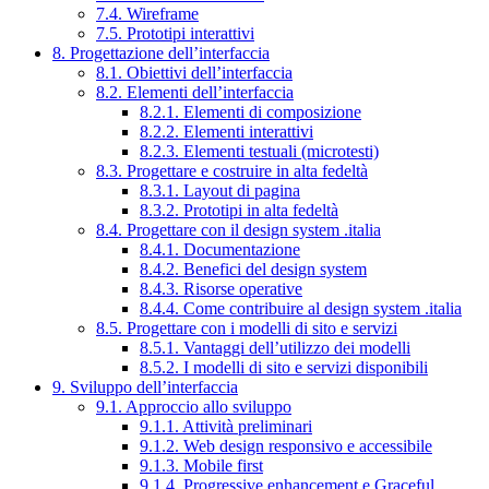
7.4. Wireframe
7.5. Prototipi interattivi
8. Progettazione dell’interfaccia
8.1. Obiettivi dell’interfaccia
8.2. Elementi dell’interfaccia
8.2.1. Elementi di composizione
8.2.2. Elementi interattivi
8.2.3. Elementi testuali (microtesti)
8.3. Progettare e costruire in alta fedeltà
8.3.1. Layout di pagina
8.3.2. Prototipi in alta fedeltà
8.4. Progettare con il design system .italia
8.4.1. Documentazione
8.4.2. Benefici del design system
8.4.3. Risorse operative
8.4.4. Come contribuire al design system .italia
8.5. Progettare con i modelli di sito e servizi
8.5.1. Vantaggi dell’utilizzo dei modelli
8.5.2. I modelli di sito e servizi disponibili
9. Sviluppo dell’interfaccia
9.1. Approccio allo sviluppo
9.1.1. Attività preliminari
9.1.2. Web design responsivo e accessibile
9.1.3. Mobile first
9.1.4. Progressive enhancement e Graceful