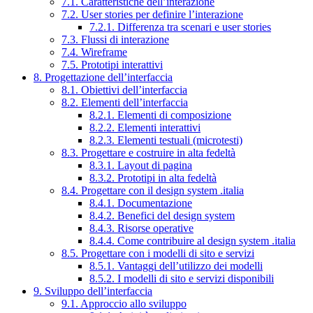
7.1. Caratteristiche dell’interazione
7.2. User stories per definire l’interazione
7.2.1. Differenza tra scenari e user stories
7.3. Flussi di interazione
7.4. Wireframe
7.5. Prototipi interattivi
8. Progettazione dell’interfaccia
8.1. Obiettivi dell’interfaccia
8.2. Elementi dell’interfaccia
8.2.1. Elementi di composizione
8.2.2. Elementi interattivi
8.2.3. Elementi testuali (microtesti)
8.3. Progettare e costruire in alta fedeltà
8.3.1. Layout di pagina
8.3.2. Prototipi in alta fedeltà
8.4. Progettare con il design system .italia
8.4.1. Documentazione
8.4.2. Benefici del design system
8.4.3. Risorse operative
8.4.4. Come contribuire al design system .italia
8.5. Progettare con i modelli di sito e servizi
8.5.1. Vantaggi dell’utilizzo dei modelli
8.5.2. I modelli di sito e servizi disponibili
9. Sviluppo dell’interfaccia
9.1. Approccio allo sviluppo