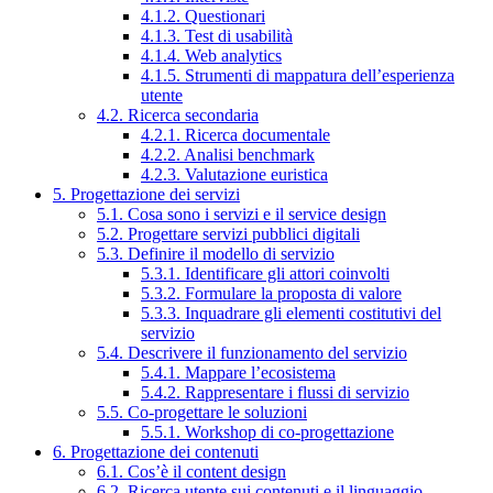
4.1.2. Questionari
4.1.3. Test di usabilità
4.1.4. Web analytics
4.1.5. Strumenti di mappatura dell’esperienza
utente
4.2. Ricerca secondaria
4.2.1. Ricerca documentale
4.2.2. Analisi benchmark
4.2.3. Valutazione euristica
5. Progettazione dei servizi
5.1. Cosa sono i servizi e il service design
5.2. Progettare servizi pubblici digitali
5.3. Definire il modello di servizio
5.3.1. Identificare gli attori coinvolti
5.3.2. Formulare la proposta di valore
5.3.3. Inquadrare gli elementi costitutivi del
servizio
5.4. Descrivere il funzionamento del servizio
5.4.1. Mappare l’ecosistema
5.4.2. Rappresentare i flussi di servizio
5.5. Co-progettare le soluzioni
5.5.1. Workshop di co-progettazione
6. Progettazione dei contenuti
6.1. Cos’è il content design
6.2. Ricerca utente sui contenuti e il linguaggio