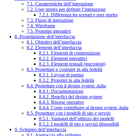
7.1. Caratteristiche dell’interazione
7.2. User stories per definire l’interazione
7.2.1. Differenza tra scenari e user stories
7.3. Flussi di interazione
7.4. Wireframe
7.5. Prototipi interattivi
8. Progettazione dell’interfaccia
8.1. Obiettivi dell’interfaccia
8.2. Elementi dell’interfaccia
8.2.1. Elementi di composizione
8.2.2. Elementi interattivi
8.2.3. Elementi testuali (microtesti)
8.3. Progettare e costruire in alta fedeltà
8.3.1. Layout di pagina
8.3.2. Prototipi in alta fedeltà
8.4. Progettare con il design system .italia
8.4.1. Documentazione
8.4.2. Benefici del design system
8.4.3. Risorse operative
8.4.4. Come contribuire al design system .italia
8.5. Progettare con i modelli di sito e servizi
8.5.1. Vantaggi dell’utilizzo dei modelli
8.5.2. I modelli di sito e servizi disponibili
9. Sviluppo dell’interfaccia
9.1. Approccio allo sviluppo