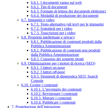
6.6.1. I documenti vanno sul web
6.6.2. Tipi di documenti
6.6.3. Formato di lettura dei documenti elettronici
6.6.4. Modalità di produzione dei documenti
6.7. Immagini e video
6.7.1. Testo alternativo (alt text) per le immagini
6.7.2. Sottotitoli per i video
6.7.3. Trascrizioni per i video
6.8. Proprietà intellettuale e privacy
6.8.1. Pubblicazione di contenuti prodotti dalla
Pubblica Amministrazione
6.8.2. Pubblicazione di contenuti non prodotti
dalla Pubblica Amministrazione
6.8.3. Consenso dei soggetti ritratti
6.9. Ottimizzazione per i motori di ricerca (SEO)
6.9.1. I fattori
on-page
6.9.2. I fattori
off-page
6.9.3. Strumenti di diagnostica SEO: Search
Console
6.10. Gestire i contenuti
6.10.1. L’inventario dei contenuti
6.10.2. Revisionare i contenuti
6.10.3. Migrare i contenuti
6.10.4. Pubblicare i contenuti
7. Progettazione dell’interazione