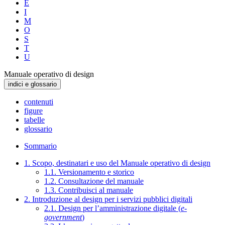
E
I
M
O
S
T
U
Manuale operativo di design
indici e glossario
contenuti
figure
tabelle
glossario
Sommario
1. Scopo, destinatari e uso del Manuale operativo di design
1.1. Versionamento e storico
1.2. Consultazione del manuale
1.3. Contribuisci al manuale
2. Introduzione al design per i servizi pubblici digitali
2.1. Design per l’amministrazione digitale (
e-
government
)