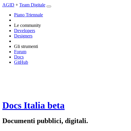
AGID
+
Team Digitale
Piano Triennale
Le community
Developers
Designers
Gli strumenti
Forum
Docs
GitHub
Docs Italia
beta
Documenti pubblici, digitali.