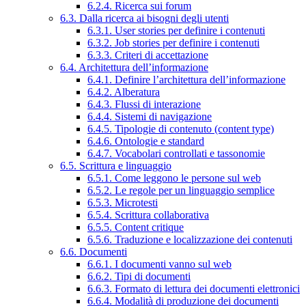
6.2.4. Ricerca sui forum
6.3. Dalla ricerca ai bisogni degli utenti
6.3.1. User stories per definire i contenuti
6.3.2. Job stories per definire i contenuti
6.3.3. Criteri di accettazione
6.4. Architettura dell’informazione
6.4.1. Definire l’architettura dell’informazione
6.4.2. Alberatura
6.4.3. Flussi di interazione
6.4.4. Sistemi di navigazione
6.4.5. Tipologie di contenuto (content type)
6.4.6. Ontologie e standard
6.4.7. Vocabolari controllati e tassonomie
6.5. Scrittura e linguaggio
6.5.1. Come leggono le persone sul web
6.5.2. Le regole per un linguaggio semplice
6.5.3. Microtesti
6.5.4. Scrittura collaborativa
6.5.5. Content critique
6.5.6. Traduzione e localizzazione dei contenuti
6.6. Documenti
6.6.1. I documenti vanno sul web
6.6.2. Tipi di documenti
6.6.3. Formato di lettura dei documenti elettronici
6.6.4. Modalità di produzione dei documenti