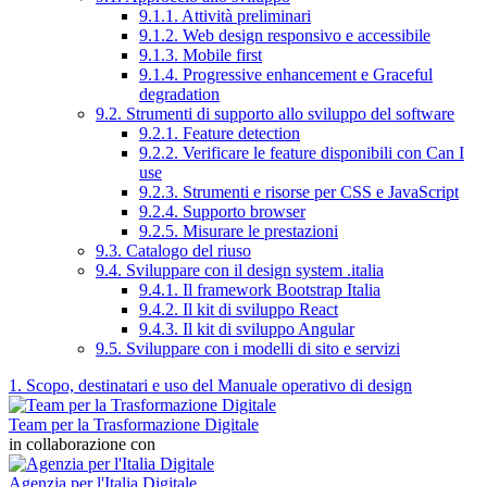
9.1.1. Attività preliminari
9.1.2. Web design responsivo e accessibile
9.1.3. Mobile first
9.1.4. Progressive enhancement e Graceful
degradation
9.2. Strumenti di supporto allo sviluppo del software
9.2.1. Feature detection
9.2.2. Verificare le feature disponibili con Can I
use
9.2.3. Strumenti e risorse per CSS e JavaScript
9.2.4. Supporto browser
9.2.5. Misurare le prestazioni
9.3. Catalogo del riuso
9.4. Sviluppare con il design system .italia
9.4.1. Il framework Bootstrap Italia
9.4.2. Il kit di sviluppo React
9.4.3. Il kit di sviluppo Angular
9.5. Sviluppare con i modelli di sito e servizi
1. Scopo, destinatari e uso del Manuale operativo di design
Team per la Trasformazione Digitale
in collaborazione con
Agenzia per l'Italia Digitale