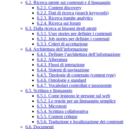
6.2. Ricerca utente sui contenuti e il linguaggio
6.2.1. Content discovery
6.2.2. Dati di ricerca (search keywords)
6.2.3. Ricerca tramite analytics
6.2.4. Ricerca sui forum
6.3. Dalla ricerca ai bisogni degli utenti
6.3.1. User stories per definire i contenuti
6.3.2. Job stories per definire i contenuti
6.3.3. Criteri di accettazione
6.4. Architettura dell’informazione
6.4.1. Definire l’architettura dell’informazione
6.4.2. Alberatura
6.4.3. Flussi di interazione
6.4.4. Sistemi di navigazione
6.4.5. Tipologie di contenuto (content type)
6.4.6. Ontologie e standard
6.4.7. Vocabolari controllati e tassonomie
6.5. Scrittura e linguaggio
6.5.1. Come leggono le persone sul web
6.5.2. Le regole per un linguaggio semplice
6.5.3. Microtesti
6.5.4. Scrittura collaborativa
6.5.5. Content critique
6.5.6. Traduzione e localizzazione dei contenuti
6.6. Documenti