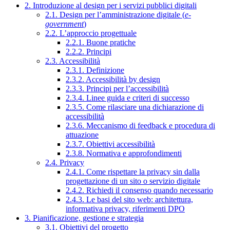
2. Introduzione al design per i servizi pubblici digitali
2.1. Design per l’amministrazione digitale (
e-
government
)
2.2. L’approccio progettuale
2.2.1. Buone pratiche
2.2.2. Principi
2.3. Accessibilità
2.3.1. Definizione
2.3.2. Accessibilità by design
2.3.3. Principi per l’accessibilità
2.3.4. Linee guida e criteri di successo
2.3.5. Come rilasciare una dichiarazione di
accessibilità
2.3.6. Meccanismo di feedback e procedura di
attuazione
2.3.7. Obiettivi accessibilità
2.3.8. Normativa e approfondimenti
2.4. Privacy
2.4.1. Come rispettare la privacy sin dalla
progettazione di un sito o servizio digitale
2.4.2. Richiedi il consenso quando necessario
2.4.3. Le basi del sito web: architettura,
informativa privacy, riferimenti DPO
3. Pianificazione, gestione e strategia
3.1. Obiettivi del progetto