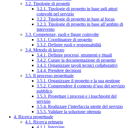
3.2. Tipologie di progetti
3.2.1. Tipologie di progetto in base agli attori
coinvolti nel servizio
3.2.2. Tipologie di progetto in base al focus
3.2.3. Tipologie di progetto in base all’ambito di
intervento
3.3. Competenze, ruoli e figure coinvolte
3.3.1. Coordinatore di progetto
3.3.2. Definire ruoli e responsabilità
3.4. Metodo di lavoro
3.4.1. Definire processi, strumenti e rituali
3.4.2. Curare la documentazione di progetto
3.4.3. Organizzare tavoli tecnici collaborativi
3.4.4. Prendere decisioni
3.5. Il processo progettuale
3.5.1. Organizzare il progetto e la sua gestione
3.5.2. Comprendere il contesto d’uso del servizio
pubblico
3.5.3. Progettare i processi e i
touchpoint
del
servizio
3.5.4. Realizzare l’interfaccia utente del servizio
3.5.5. Validare la soluzione ottenuta
4. Ricerca progettuale
4.1. Ricerca primaria
4.1.1. Interviste