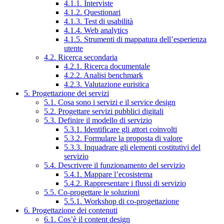
4.1.1. Interviste
4.1.2. Questionari
4.1.3. Test di usabilità
4.1.4. Web analytics
4.1.5. Strumenti di mappatura dell’esperienza
utente
4.2. Ricerca secondaria
4.2.1. Ricerca documentale
4.2.2. Analisi benchmark
4.2.3. Valutazione euristica
5. Progettazione dei servizi
5.1. Cosa sono i servizi e il service design
5.2. Progettare servizi pubblici digitali
5.3. Definire il modello di servizio
5.3.1. Identificare gli attori coinvolti
5.3.2. Formulare la proposta di valore
5.3.3. Inquadrare gli elementi costitutivi del
servizio
5.4. Descrivere il funzionamento del servizio
5.4.1. Mappare l’ecosistema
5.4.2. Rappresentare i flussi di servizio
5.5. Co-progettare le soluzioni
5.5.1. Workshop di co-progettazione
6. Progettazione dei contenuti
6.1. Cos’è il content design