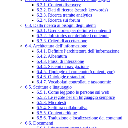
6.2.1. Content discovery
6.2.2. Dati di ricerca (search keywords)
6.2.3. Ricerca tramite analytics
6.2.4. Ricerca sui forum
6.3. Dalla ricerca ai bisogni degli utenti
6.3.1. User stories per definire i contenuti
6.3.2. Job stories per definire i contenuti
6.3.3. Criteri di accettazione
6.4. Architettura dell’informazione
6.4.1. Definire l’architettura dell’informazione
6.4.2. Alberatura
6.4.3. Flussi di interazione
6.4.4. Sistemi di navigazione
6.4.5. Tipologie di contenuto (content type)
6.4.6. Ontologie e standard
6.4.7. Vocabolari controllati e tassonomie
6.5. Scrittura e linguaggio
6.5.1. Come leggono le persone sul web
6.5.2. Le regole per un linguaggio semplice
6.5.3. Microtesti
6.5.4. Scrittura collaborativa
6.5.5. Content critique
6.5.6. Traduzione e localizzazione dei contenuti
6.6. Documenti