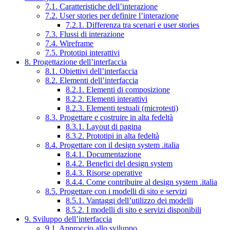
7.1. Caratteristiche dell’interazione
7.2. User stories per definire l’interazione
7.2.1. Differenza tra scenari e user stories
7.3. Flussi di interazione
7.4. Wireframe
7.5. Prototipi interattivi
8. Progettazione dell’interfaccia
8.1. Obiettivi dell’interfaccia
8.2. Elementi dell’interfaccia
8.2.1. Elementi di composizione
8.2.2. Elementi interattivi
8.2.3. Elementi testuali (microtesti)
8.3. Progettare e costruire in alta fedeltà
8.3.1. Layout di pagina
8.3.2. Prototipi in alta fedeltà
8.4. Progettare con il design system .italia
8.4.1. Documentazione
8.4.2. Benefici del design system
8.4.3. Risorse operative
8.4.4. Come contribuire al design system .italia
8.5. Progettare con i modelli di sito e servizi
8.5.1. Vantaggi dell’utilizzo dei modelli
8.5.2. I modelli di sito e servizi disponibili
9. Sviluppo dell’interfaccia
9.1. Approccio allo sviluppo