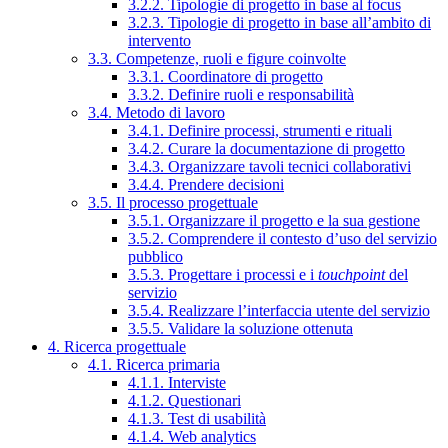
3.2.2. Tipologie di progetto in base al focus
3.2.3. Tipologie di progetto in base all’ambito di
intervento
3.3. Competenze, ruoli e figure coinvolte
3.3.1. Coordinatore di progetto
3.3.2. Definire ruoli e responsabilità
3.4. Metodo di lavoro
3.4.1. Definire processi, strumenti e rituali
3.4.2. Curare la documentazione di progetto
3.4.3. Organizzare tavoli tecnici collaborativi
3.4.4. Prendere decisioni
3.5. Il processo progettuale
3.5.1. Organizzare il progetto e la sua gestione
3.5.2. Comprendere il contesto d’uso del servizio
pubblico
3.5.3. Progettare i processi e i
touchpoint
del
servizio
3.5.4. Realizzare l’interfaccia utente del servizio
3.5.5. Validare la soluzione ottenuta
4. Ricerca progettuale
4.1. Ricerca primaria
4.1.1. Interviste
4.1.2. Questionari
4.1.3. Test di usabilità
4.1.4. Web analytics