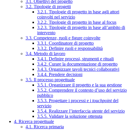
3.1. Obiettivi del progetto
3.2. Tipologie di progetti
3.2.1. Tipologie di progetto in base agli attori
coinvolti nel servizio
3.2.2. Tipologie di progetto in base al focus
3.2.3. Tipologie di progetto in base all’ambito di
intervento
3.3. Competenze, ruoli e figure coinvolte
3.3.1. Coordinatore di progetto
3.3.2. Definire ruoli e responsabilità
3.4. Metodo di lavoro
3.4.1. Definire processi, strumenti e rituali
3.4.2. Curare la documentazione di progetto
3.4.3. Organizzare tavoli tecnici collaborativi
3.4.4. Prendere decisioni
3.5. Il processo progettuale
3.5.1. Organizzare il progetto e la sua gestione
3.5.2. Comprendere il contesto d’uso del servizio
pubblico
3.5.3. Progettare i processi e i
touchpoint
del
servizio
3.5.4. Realizzare l’interfaccia utente del servizio
3.5.5. Validare la soluzione ottenuta
4. Ricerca progettuale
4.1. Ricerca primaria