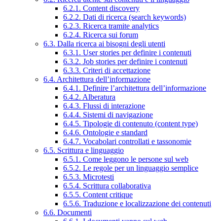
6.2.1. Content discovery
6.2.2. Dati di ricerca (search keywords)
6.2.3. Ricerca tramite analytics
6.2.4. Ricerca sui forum
6.3. Dalla ricerca ai bisogni degli utenti
6.3.1. User stories per definire i contenuti
6.3.2. Job stories per definire i contenuti
6.3.3. Criteri di accettazione
6.4. Architettura dell’informazione
6.4.1. Definire l’architettura dell’informazione
6.4.2. Alberatura
6.4.3. Flussi di interazione
6.4.4. Sistemi di navigazione
6.4.5. Tipologie di contenuto (content type)
6.4.6. Ontologie e standard
6.4.7. Vocabolari controllati e tassonomie
6.5. Scrittura e linguaggio
6.5.1. Come leggono le persone sul web
6.5.2. Le regole per un linguaggio semplice
6.5.3. Microtesti
6.5.4. Scrittura collaborativa
6.5.5. Content critique
6.5.6. Traduzione e localizzazione dei contenuti
6.6. Documenti