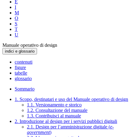
E
I
M
O
S
T
U
Manuale operativo di design
indici e glossario
contenuti
figure
tabelle
glossario
Sommario
1. Scopo, destinatari e uso del Manuale operativo di design
1.1. Versionamento e storico
1.2. Consultazione del manuale
1.3. Contribuisci al manuale
2. Introduzione al design per i servizi pubblici digitali
2.1. Design per l’amministrazione digitale (
e-
government
)