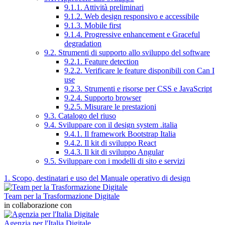
9.1.1. Attività preliminari
9.1.2. Web design responsivo e accessibile
9.1.3. Mobile first
9.1.4. Progressive enhancement e Graceful
degradation
9.2. Strumenti di supporto allo sviluppo del software
9.2.1. Feature detection
9.2.2. Verificare le feature disponibili con Can I
use
9.2.3. Strumenti e risorse per CSS e JavaScript
9.2.4. Supporto browser
9.2.5. Misurare le prestazioni
9.3. Catalogo del riuso
9.4. Sviluppare con il design system .italia
9.4.1. Il framework Bootstrap Italia
9.4.2. Il kit di sviluppo React
9.4.3. Il kit di sviluppo Angular
9.5. Sviluppare con i modelli di sito e servizi
1. Scopo, destinatari e uso del Manuale operativo di design
Team per la Trasformazione Digitale
in collaborazione con
Agenzia per l'Italia Digitale