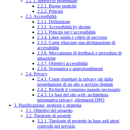
2.2. L’approccio progettuale
2.2.1. Buone pratiche
2.2.2. Principi
2.3. Accessibilità
2.3.1. Definizione
2.3.2. Accessibilità by design
2.3.3. Principi per l’accessibilità
2.3.4. Linee guida e criteri di successo
2.3.5. Come rilasciare una dichiarazione di
accessibilità
2.3.6. Meccanismo di feedback e procedura di
attuazione
2.3.7. Obiettivi accessibilità
2.3.8. Normativa e approfondimenti
2.4. Privacy
2.4.1. Come rispettare la privacy sin dalla
progettazione di un sito o servizio digitale
2.4.2. Richiedi il consenso quando necessario
2.4.3. Le basi del sito web: architettura,
informativa privacy, riferimenti DPO
3. Pianificazione, gestione e strategia
3.1. Obiettivi del progetto
3.2. Tipologie di progetti
3.2.1. Tipologie di progetto in base agli attori
coinvolti nel servizio