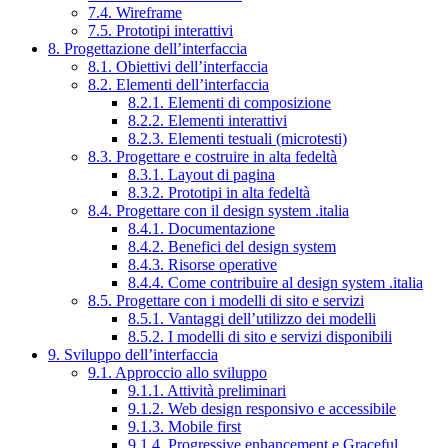
7.4. Wireframe
7.5. Prototipi interattivi
8. Progettazione dell’interfaccia
8.1. Obiettivi dell’interfaccia
8.2. Elementi dell’interfaccia
8.2.1. Elementi di composizione
8.2.2. Elementi interattivi
8.2.3. Elementi testuali (microtesti)
8.3. Progettare e costruire in alta fedeltà
8.3.1. Layout di pagina
8.3.2. Prototipi in alta fedeltà
8.4. Progettare con il design system .italia
8.4.1. Documentazione
8.4.2. Benefici del design system
8.4.3. Risorse operative
8.4.4. Come contribuire al design system .italia
8.5. Progettare con i modelli di sito e servizi
8.5.1. Vantaggi dell’utilizzo dei modelli
8.5.2. I modelli di sito e servizi disponibili
9. Sviluppo dell’interfaccia
9.1. Approccio allo sviluppo
9.1.1. Attività preliminari
9.1.2. Web design responsivo e accessibile
9.1.3. Mobile first
9.1.4. Progressive enhancement e Graceful