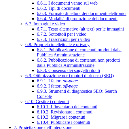
6.6.1. I documenti vanno sul web
6.6.2. Tipi di documenti
6.6.3. Formato di lettura dei documenti elettronici
6.6.4. Modalità di produzione dei documenti
6.7. Immagini e video
6.7.1. Testo alternativo (alt text) per le immagini
6.7.2. Sottotitoli per i video
6.7.3. Trascrizioni per i video
6.8. Proprietà intellettuale e privacy
6.8.1. Pubblicazione di contenuti prodotti dalla
Pubblica Amministrazione
6.8.2. Pubblicazione di contenuti non prodotti
dalla Pubblica Amministrazione
6.8.3. Consenso dei soggetti ritratti
6.9. Ottimizzazione per i motori di ricerca (SEO)
6.9.1. I fattori
on-page
6.9.2. I fattori
off-page
6.9.3. Strumenti di diagnostica SEO: Search
Console
6.10. Gestire i contenuti
6.10.1. L’inventario dei contenuti
6.10.2. Revisionare i contenuti
6.10.3. Migrare i contenuti
6.10.4. Pubblicare i contenuti
7. Progettazione dell’interazione