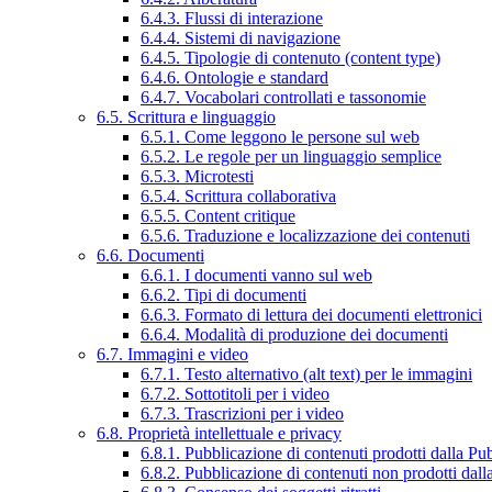
6.4.3. Flussi di interazione
6.4.4. Sistemi di navigazione
6.4.5. Tipologie di contenuto (content type)
6.4.6. Ontologie e standard
6.4.7. Vocabolari controllati e tassonomie
6.5. Scrittura e linguaggio
6.5.1. Come leggono le persone sul web
6.5.2. Le regole per un linguaggio semplice
6.5.3. Microtesti
6.5.4. Scrittura collaborativa
6.5.5. Content critique
6.5.6. Traduzione e localizzazione dei contenuti
6.6. Documenti
6.6.1. I documenti vanno sul web
6.6.2. Tipi di documenti
6.6.3. Formato di lettura dei documenti elettronici
6.6.4. Modalità di produzione dei documenti
6.7. Immagini e video
6.7.1. Testo alternativo (alt text) per le immagini
6.7.2. Sottotitoli per i video
6.7.3. Trascrizioni per i video
6.8. Proprietà intellettuale e privacy
6.8.1. Pubblicazione di contenuti prodotti dalla P
6.8.2. Pubblicazione di contenuti non prodotti dal