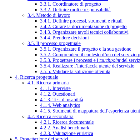
3.3.1. Coordinatore di progetto
3.3.2. Definire ruoli e responsabilità
3.4. Metodo di lavoro
3.4.1. Definire processi, strumenti e rituali
3.4.2. Curare la documentazione di progetto
3.4.3. Organizzare tavoli tecnici collaborativi
3.4.4. Prendere decisioni
3.5. Il processo progettuale
3.5.1. Organizzare il progetto e la sua gestione
3.5.2. Comprendere il contesto d’uso del servizio 
3.5.3. Progettare i processi e i
touchpoint
del servi
3.5.4. Realizzare l’interfaccia utente del servizio
3.5.5. Validare la soluzione ottenuta
4. Ricerca progettuale
4.1. Ricerca primaria
4.1.1. Interviste
4.1.2. Questionari
4.1.3. Test di usabilità
4.1.4. Web analytics
4.1.5. Strumenti di mappatura dell’esperienza uten
4.2. Ricerca secondaria
4.2.1. Ricerca documentale
4.2.2. Analisi benchmark
4.2.3. Valutazione euristica
5. Progettazione dei servizi