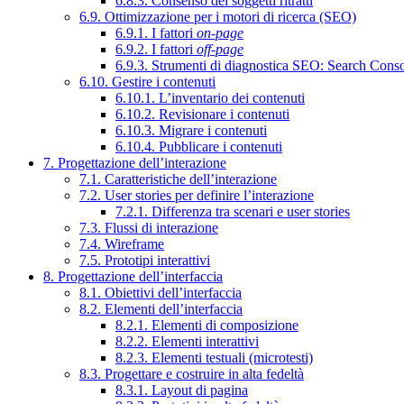
6.8.3. Consenso dei soggetti ritratti
6.9. Ottimizzazione per i motori di ricerca (SEO)
6.9.1. I fattori
on-page
6.9.2. I fattori
off-page
6.9.3. Strumenti di diagnostica SEO: Search Cons
6.10. Gestire i contenuti
6.10.1. L’inventario dei contenuti
6.10.2. Revisionare i contenuti
6.10.3. Migrare i contenuti
6.10.4. Pubblicare i contenuti
7. Progettazione dell’interazione
7.1. Caratteristiche dell’interazione
7.2. User stories per definire l’interazione
7.2.1. Differenza tra scenari e user stories
7.3. Flussi di interazione
7.4. Wireframe
7.5. Prototipi interattivi
8. Progettazione dell’interfaccia
8.1. Obiettivi dell’interfaccia
8.2. Elementi dell’interfaccia
8.2.1. Elementi di composizione
8.2.2. Elementi interattivi
8.2.3. Elementi testuali (microtesti)
8.3. Progettare e costruire in alta fedeltà
8.3.1. Layout di pagina