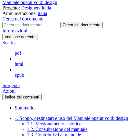
Manuale operativo di design
Progetto:
Designers Italia
Amministrazione:
italia
Cerca nel documento
Cerca nel documento
Informazioni
versione-corrente
Scarica
pdf
html
epub
Sorgente
Azioni
indice dei contenuti
Sommario
1. Scopo, destinatari e uso del Manuale operativo di design
1.1. Versionamento e storico
1.2. Consultazione del manuale
1.3. Contribuisci al manuale