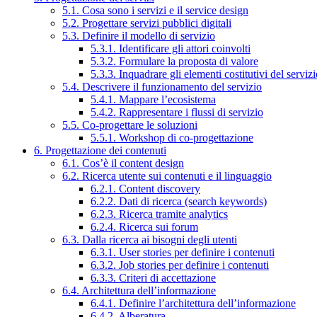
5.1. Cosa sono i servizi e il service design
5.2. Progettare servizi pubblici digitali
5.3. Definire il modello di servizio
5.3.1. Identificare gli attori coinvolti
5.3.2. Formulare la proposta di valore
5.3.3. Inquadrare gli elementi costitutivi del serviz
5.4. Descrivere il funzionamento del servizio
5.4.1. Mappare l’ecosistema
5.4.2. Rappresentare i flussi di servizio
5.5. Co-progettare le soluzioni
5.5.1. Workshop di co-progettazione
6. Progettazione dei contenuti
6.1. Cos’è il content design
6.2. Ricerca utente sui contenuti e il linguaggio
6.2.1. Content discovery
6.2.2. Dati di ricerca (search keywords)
6.2.3. Ricerca tramite analytics
6.2.4. Ricerca sui forum
6.3. Dalla ricerca ai bisogni degli utenti
6.3.1. User stories per definire i contenuti
6.3.2. Job stories per definire i contenuti
6.3.3. Criteri di accettazione
6.4. Architettura dell’informazione
6.4.1. Definire l’architettura dell’informazione
6.4.2. Alberatura