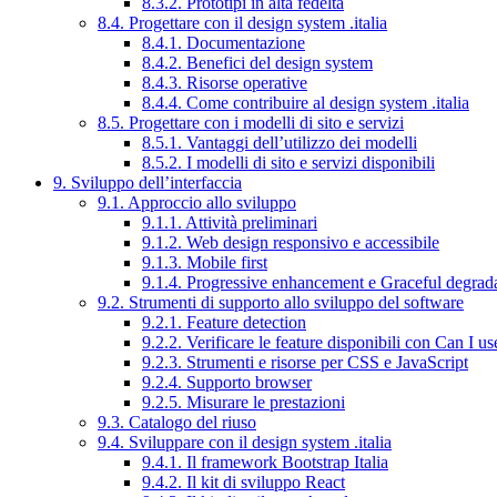
8.3.2. Prototipi in alta fedeltà
8.4. Progettare con il design system .italia
8.4.1. Documentazione
8.4.2. Benefici del design system
8.4.3. Risorse operative
8.4.4. Come contribuire al design system .italia
8.5. Progettare con i modelli di sito e servizi
8.5.1. Vantaggi dell’utilizzo dei modelli
8.5.2. I modelli di sito e servizi disponibili
9. Sviluppo dell’interfaccia
9.1. Approccio allo sviluppo
9.1.1. Attività preliminari
9.1.2. Web design responsivo e accessibile
9.1.3. Mobile first
9.1.4. Progressive enhancement e Graceful degrad
9.2. Strumenti di supporto allo sviluppo del software
9.2.1. Feature detection
9.2.2. Verificare le feature disponibili con Can I us
9.2.3. Strumenti e risorse per CSS e JavaScript
9.2.4. Supporto browser
9.2.5. Misurare le prestazioni
9.3. Catalogo del riuso
9.4. Sviluppare con il design system .italia
9.4.1. Il framework Bootstrap Italia
9.4.2. Il kit di sviluppo React