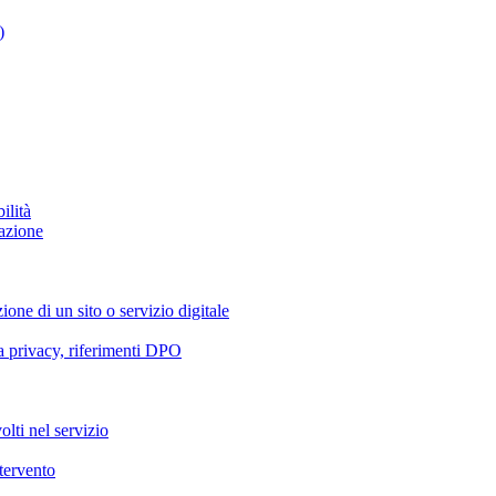
)
ilità
azione
ione di un sito o servizio digitale
va privacy, riferimenti DPO
olti nel servizio
ntervento