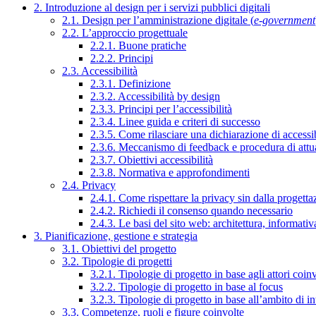
2. Introduzione al design per i servizi pubblici digitali
2.1. Design per l’amministrazione digitale (
e-government
2.2. L’approccio progettuale
2.2.1. Buone pratiche
2.2.2. Principi
2.3. Accessibilità
2.3.1. Definizione
2.3.2. Accessibilità by design
2.3.3. Principi per l’accessibilità
2.3.4. Linee guida e criteri di successo
2.3.5. Come rilasciare una dichiarazione di accessib
2.3.6. Meccanismo di feedback e procedura di attu
2.3.7. Obiettivi accessibilità
2.3.8. Normativa e approfondimenti
2.4. Privacy
2.4.1. Come rispettare la privacy sin dalla progettaz
2.4.2. Richiedi il consenso quando necessario
2.4.3. Le basi del sito web: architettura, informati
3. Pianificazione, gestione e strategia
3.1. Obiettivi del progetto
3.2. Tipologie di progetti
3.2.1. Tipologie di progetto in base agli attori coinv
3.2.2. Tipologie di progetto in base al focus
3.2.3. Tipologie di progetto in base all’ambito di i
3.3. Competenze, ruoli e figure coinvolte