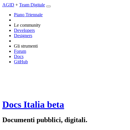
AGID
+
Team Digitale
Piano Triennale
Le community
Developers
Designers
Gli strumenti
Forum
Docs
GitHub
Docs Italia
beta
Documenti pubblici, digitali.