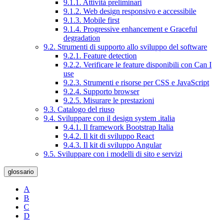
9.1.1. Attività preliminari
9.1.2. Web design responsivo e accessibile
9.1.3. Mobile first
9.1.4. Progressive enhancement e Graceful
degradation
9.2. Strumenti di supporto allo sviluppo del software
9.2.1. Feature detection
9.2.2. Verificare le feature disponibili con Can I
use
9.2.3. Strumenti e risorse per CSS e JavaScript
9.2.4. Supporto browser
9.2.5. Misurare le prestazioni
9.3. Catalogo del riuso
9.4. Sviluppare con il design system .italia
9.4.1. Il framework Bootstrap Italia
9.4.2. Il kit di sviluppo React
9.4.3. Il kit di sviluppo Angular
9.5. Sviluppare con i modelli di sito e servizi
glossario
A
B
C
D