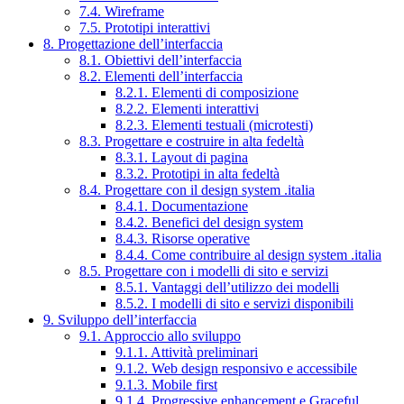
7.4. Wireframe
7.5. Prototipi interattivi
8. Progettazione dell’interfaccia
8.1. Obiettivi dell’interfaccia
8.2. Elementi dell’interfaccia
8.2.1. Elementi di composizione
8.2.2. Elementi interattivi
8.2.3. Elementi testuali (microtesti)
8.3. Progettare e costruire in alta fedeltà
8.3.1. Layout di pagina
8.3.2. Prototipi in alta fedeltà
8.4. Progettare con il design system .italia
8.4.1. Documentazione
8.4.2. Benefici del design system
8.4.3. Risorse operative
8.4.4. Come contribuire al design system .italia
8.5. Progettare con i modelli di sito e servizi
8.5.1. Vantaggi dell’utilizzo dei modelli
8.5.2. I modelli di sito e servizi disponibili
9. Sviluppo dell’interfaccia
9.1. Approccio allo sviluppo
9.1.1. Attività preliminari
9.1.2. Web design responsivo e accessibile
9.1.3. Mobile first
9.1.4. Progressive enhancement e Graceful