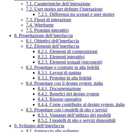
7.1. Caratteristiche dell’interazione
7.2. User stories per definire l’interazione
7.2.1. Differenza tra scenari e user stories
7.3. Flussi di interazione
7.4. Wireframe
7.5. Prototipi interattivi
8. Progettazione dell’interfaccia
8.1. Obiettivi dell’interfaccia
8.2. Elementi dell’interfaccia
8.2.1. Elementi di composizione
8.2.2. Elementi interattivi
8.2.3. Elementi testuali (microtesti)
8.3. Progettare e costruire in alta fedeltà
8.3.1. Layout di pagina
8.3.2. Prototipi in alta fedeltà
8.4. Progettare con il design system .italia
8.4.1. Documentazione
8.4.2. Benefici del design system
8.4.3. Risorse operative
8.4.4. Come contribuire al design system .italia
8.5. Progettare con i modelli di sito e servizi
8.5.1. Vantaggi dell’utilizzo dei modelli
8.5.2. I modelli di sito e servizi disponibili
9. Sviluppo dell’interfaccia
9.1. Approccio allo sviluppo