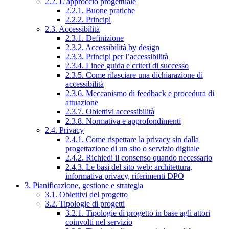
2.2. L’approccio progettuale
2.2.1. Buone pratiche
2.2.2. Principi
2.3. Accessibilità
2.3.1. Definizione
2.3.2. Accessibilità by design
2.3.3. Principi per l’accessibilità
2.3.4. Linee guida e criteri di successo
2.3.5. Come rilasciare una dichiarazione di
accessibilità
2.3.6. Meccanismo di feedback e procedura di
attuazione
2.3.7. Obiettivi accessibilità
2.3.8. Normativa e approfondimenti
2.4. Privacy
2.4.1. Come rispettare la privacy sin dalla
progettazione di un sito o servizio digitale
2.4.2. Richiedi il consenso quando necessario
2.4.3. Le basi del sito web: architettura,
informativa privacy, riferimenti DPO
3. Pianificazione, gestione e strategia
3.1. Obiettivi del progetto
3.2. Tipologie di progetti
3.2.1. Tipologie di progetto in base agli attori
coinvolti nel servizio