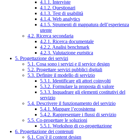
4.1.1. Interviste
4.1.2. Questionari
4.1.3. Test di usabilità
4.1.4. Web analytics
4.1.5. Strumenti di mappatura dell’esperienza
utente
4.2. Ricerca secondaria
4.2.1. Ricerca documentale
4.2.2. Analisi benchmark
4.2.3. Valutazione euristica
5. Progettazione dei servizi
5.1. Cosa sono i servizi e il service design
5.2. Progettare servizi pubblici digitali
5.3. Definire il modello di servizio
5.3.1. Identificare gli attori coinvolti
5.3.2. Formulare la proposta di valore
5.3.3. Inquadrare gli elementi costitutivi del
servizio
5.4. Descrivere il funzionamento del servizio
5.4.1. Mappare l’ecosistema
5.4.2. Rappresentare i flussi di servizio
5.5. Co-progettare le soluzioni
5.5.1. Workshop di co-progettazione
6. Progettazione dei contenuti
6.1. Cos’è il content design