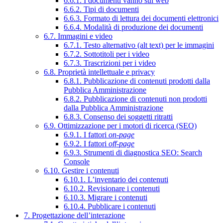
6.6.1. I documenti vanno sul web
6.6.2. Tipi di documenti
6.6.3. Formato di lettura dei documenti elettronici
6.6.4. Modalità di produzione dei documenti
6.7. Immagini e video
6.7.1. Testo alternativo (alt text) per le immagini
6.7.2. Sottotitoli per i video
6.7.3. Trascrizioni per i video
6.8. Proprietà intellettuale e privacy
6.8.1. Pubblicazione di contenuti prodotti dalla
Pubblica Amministrazione
6.8.2. Pubblicazione di contenuti non prodotti
dalla Pubblica Amministrazione
6.8.3. Consenso dei soggetti ritratti
6.9. Ottimizzazione per i motori di ricerca (SEO)
6.9.1. I fattori
on-page
6.9.2. I fattori
off-page
6.9.3. Strumenti di diagnostica SEO: Search
Console
6.10. Gestire i contenuti
6.10.1. L’inventario dei contenuti
6.10.2. Revisionare i contenuti
6.10.3. Migrare i contenuti
6.10.4. Pubblicare i contenuti
7. Progettazione dell’interazione