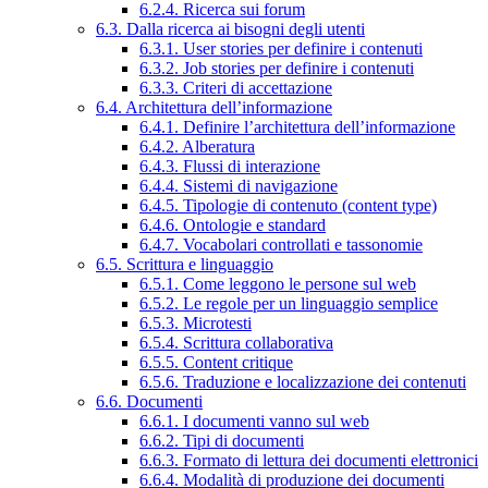
6.2.4. Ricerca sui forum
6.3. Dalla ricerca ai bisogni degli utenti
6.3.1. User stories per definire i contenuti
6.3.2. Job stories per definire i contenuti
6.3.3. Criteri di accettazione
6.4. Architettura dell’informazione
6.4.1. Definire l’architettura dell’informazione
6.4.2. Alberatura
6.4.3. Flussi di interazione
6.4.4. Sistemi di navigazione
6.4.5. Tipologie di contenuto (content type)
6.4.6. Ontologie e standard
6.4.7. Vocabolari controllati e tassonomie
6.5. Scrittura e linguaggio
6.5.1. Come leggono le persone sul web
6.5.2. Le regole per un linguaggio semplice
6.5.3. Microtesti
6.5.4. Scrittura collaborativa
6.5.5. Content critique
6.5.6. Traduzione e localizzazione dei contenuti
6.6. Documenti
6.6.1. I documenti vanno sul web
6.6.2. Tipi di documenti
6.6.3. Formato di lettura dei documenti elettronici
6.6.4. Modalità di produzione dei documenti