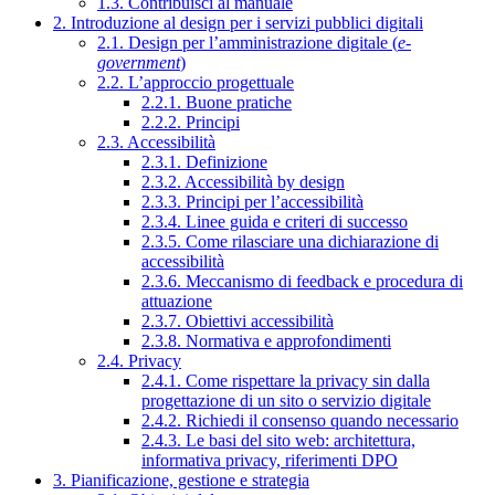
1.3. Contribuisci al manuale
2. Introduzione al design per i servizi pubblici digitali
2.1. Design per l’amministrazione digitale (
e-
government
)
2.2. L’approccio progettuale
2.2.1. Buone pratiche
2.2.2. Principi
2.3. Accessibilità
2.3.1. Definizione
2.3.2. Accessibilità by design
2.3.3. Principi per l’accessibilità
2.3.4. Linee guida e criteri di successo
2.3.5. Come rilasciare una dichiarazione di
accessibilità
2.3.6. Meccanismo di feedback e procedura di
attuazione
2.3.7. Obiettivi accessibilità
2.3.8. Normativa e approfondimenti
2.4. Privacy
2.4.1. Come rispettare la privacy sin dalla
progettazione di un sito o servizio digitale
2.4.2. Richiedi il consenso quando necessario
2.4.3. Le basi del sito web: architettura,
informativa privacy, riferimenti DPO
3. Pianificazione, gestione e strategia