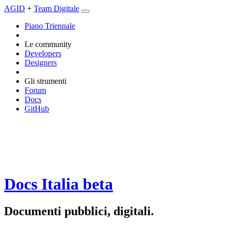
AGID
+
Team Digitale
Piano Triennale
Le community
Developers
Designers
Gli strumenti
Forum
Docs
GitHub
Docs Italia
beta
Documenti pubblici, digitali.