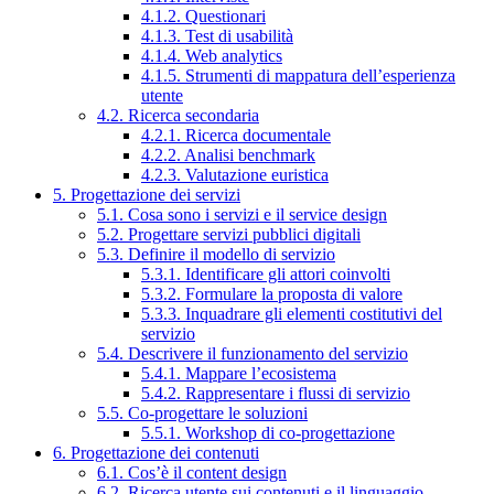
4.1.2. Questionari
4.1.3. Test di usabilità
4.1.4. Web analytics
4.1.5. Strumenti di mappatura dell’esperienza
utente
4.2. Ricerca secondaria
4.2.1. Ricerca documentale
4.2.2. Analisi benchmark
4.2.3. Valutazione euristica
5. Progettazione dei servizi
5.1. Cosa sono i servizi e il service design
5.2. Progettare servizi pubblici digitali
5.3. Definire il modello di servizio
5.3.1. Identificare gli attori coinvolti
5.3.2. Formulare la proposta di valore
5.3.3. Inquadrare gli elementi costitutivi del
servizio
5.4. Descrivere il funzionamento del servizio
5.4.1. Mappare l’ecosistema
5.4.2. Rappresentare i flussi di servizio
5.5. Co-progettare le soluzioni
5.5.1. Workshop di co-progettazione
6. Progettazione dei contenuti
6.1. Cos’è il content design
6.2. Ricerca utente sui contenuti e il linguaggio