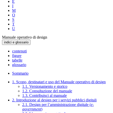
E
I
M
O
S
T
U
Manuale operativo di design
indici e glossario
contenuti
figure
tabelle
glossario
Sommario
1. Scopo, destinatari e uso del Manuale operativo di design
1.1. Versionamento e storico
1.2. Consultazione del manuale
1.3. Contribuisci al manuale
2. Introduzione al design per i servizi pubblici digitali
2.1. Design per l’amministrazione digitale (
e-
government
)