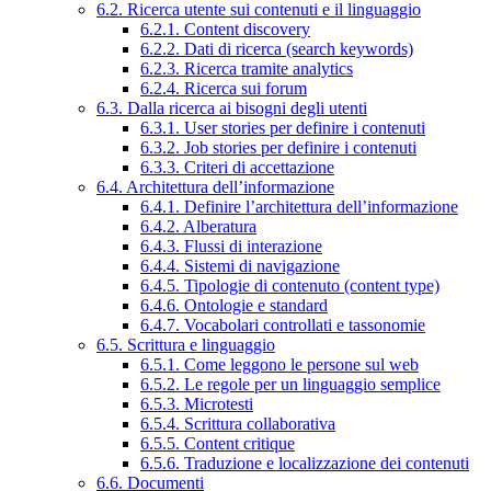
6.2. Ricerca utente sui contenuti e il linguaggio
6.2.1. Content discovery
6.2.2. Dati di ricerca (search keywords)
6.2.3. Ricerca tramite analytics
6.2.4. Ricerca sui forum
6.3. Dalla ricerca ai bisogni degli utenti
6.3.1. User stories per definire i contenuti
6.3.2. Job stories per definire i contenuti
6.3.3. Criteri di accettazione
6.4. Architettura dell’informazione
6.4.1. Definire l’architettura dell’informazione
6.4.2. Alberatura
6.4.3. Flussi di interazione
6.4.4. Sistemi di navigazione
6.4.5. Tipologie di contenuto (content type)
6.4.6. Ontologie e standard
6.4.7. Vocabolari controllati e tassonomie
6.5. Scrittura e linguaggio
6.5.1. Come leggono le persone sul web
6.5.2. Le regole per un linguaggio semplice
6.5.3. Microtesti
6.5.4. Scrittura collaborativa
6.5.5. Content critique
6.5.6. Traduzione e localizzazione dei contenuti
6.6. Documenti