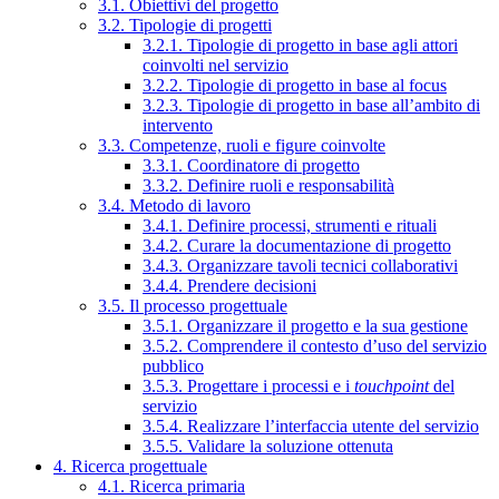
3.1. Obiettivi del progetto
3.2. Tipologie di progetti
3.2.1. Tipologie di progetto in base agli attori
coinvolti nel servizio
3.2.2. Tipologie di progetto in base al focus
3.2.3. Tipologie di progetto in base all’ambito di
intervento
3.3. Competenze, ruoli e figure coinvolte
3.3.1. Coordinatore di progetto
3.3.2. Definire ruoli e responsabilità
3.4. Metodo di lavoro
3.4.1. Definire processi, strumenti e rituali
3.4.2. Curare la documentazione di progetto
3.4.3. Organizzare tavoli tecnici collaborativi
3.4.4. Prendere decisioni
3.5. Il processo progettuale
3.5.1. Organizzare il progetto e la sua gestione
3.5.2. Comprendere il contesto d’uso del servizio
pubblico
3.5.3. Progettare i processi e i
touchpoint
del
servizio
3.5.4. Realizzare l’interfaccia utente del servizio
3.5.5. Validare la soluzione ottenuta
4. Ricerca progettuale
4.1. Ricerca primaria