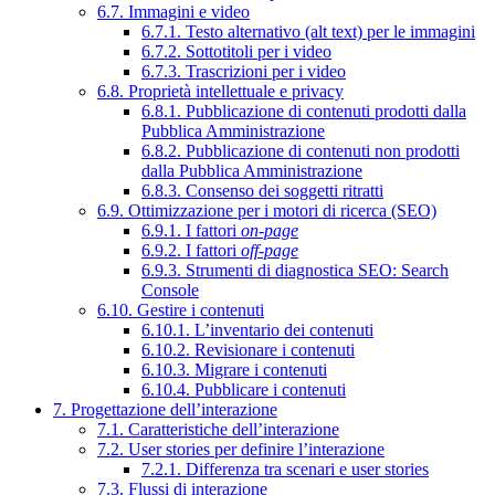
6.7. Immagini e video
6.7.1. Testo alternativo (alt text) per le immagini
6.7.2. Sottotitoli per i video
6.7.3. Trascrizioni per i video
6.8. Proprietà intellettuale e privacy
6.8.1. Pubblicazione di contenuti prodotti dalla
Pubblica Amministrazione
6.8.2. Pubblicazione di contenuti non prodotti
dalla Pubblica Amministrazione
6.8.3. Consenso dei soggetti ritratti
6.9. Ottimizzazione per i motori di ricerca (SEO)
6.9.1. I fattori
on-page
6.9.2. I fattori
off-page
6.9.3. Strumenti di diagnostica SEO: Search
Console
6.10. Gestire i contenuti
6.10.1. L’inventario dei contenuti
6.10.2. Revisionare i contenuti
6.10.3. Migrare i contenuti
6.10.4. Pubblicare i contenuti
7. Progettazione dell’interazione
7.1. Caratteristiche dell’interazione
7.2. User stories per definire l’interazione
7.2.1. Differenza tra scenari e user stories
7.3. Flussi di interazione