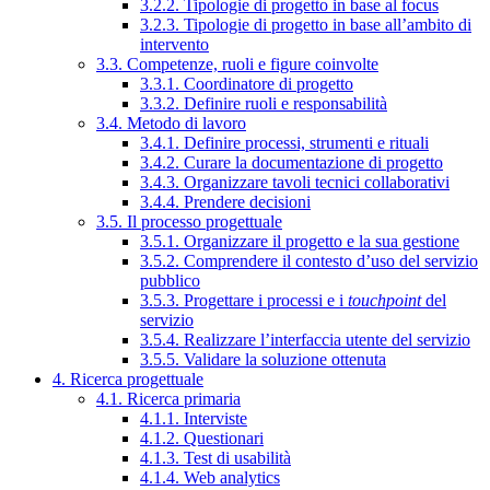
3.2.2. Tipologie di progetto in base al focus
3.2.3. Tipologie di progetto in base all’ambito di
intervento
3.3. Competenze, ruoli e figure coinvolte
3.3.1. Coordinatore di progetto
3.3.2. Definire ruoli e responsabilità
3.4. Metodo di lavoro
3.4.1. Definire processi, strumenti e rituali
3.4.2. Curare la documentazione di progetto
3.4.3. Organizzare tavoli tecnici collaborativi
3.4.4. Prendere decisioni
3.5. Il processo progettuale
3.5.1. Organizzare il progetto e la sua gestione
3.5.2. Comprendere il contesto d’uso del servizio
pubblico
3.5.3. Progettare i processi e i
touchpoint
del
servizio
3.5.4. Realizzare l’interfaccia utente del servizio
3.5.5. Validare la soluzione ottenuta
4. Ricerca progettuale
4.1. Ricerca primaria
4.1.1. Interviste
4.1.2. Questionari
4.1.3. Test di usabilità
4.1.4. Web analytics