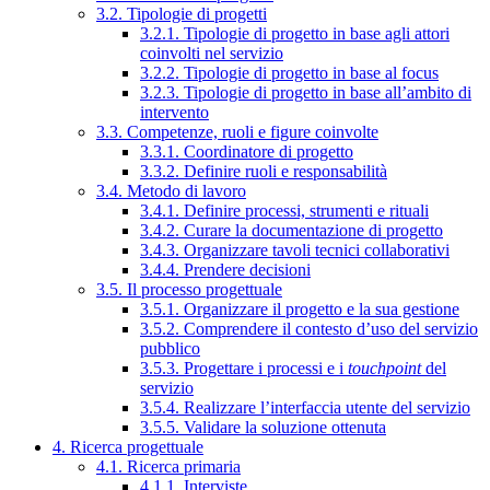
3.2. Tipologie di progetti
3.2.1. Tipologie di progetto in base agli attori
coinvolti nel servizio
3.2.2. Tipologie di progetto in base al focus
3.2.3. Tipologie di progetto in base all’ambito di
intervento
3.3. Competenze, ruoli e figure coinvolte
3.3.1. Coordinatore di progetto
3.3.2. Definire ruoli e responsabilità
3.4. Metodo di lavoro
3.4.1. Definire processi, strumenti e rituali
3.4.2. Curare la documentazione di progetto
3.4.3. Organizzare tavoli tecnici collaborativi
3.4.4. Prendere decisioni
3.5. Il processo progettuale
3.5.1. Organizzare il progetto e la sua gestione
3.5.2. Comprendere il contesto d’uso del servizio
pubblico
3.5.3. Progettare i processi e i
touchpoint
del
servizio
3.5.4. Realizzare l’interfaccia utente del servizio
3.5.5. Validare la soluzione ottenuta
4. Ricerca progettuale
4.1. Ricerca primaria
4.1.1. Interviste