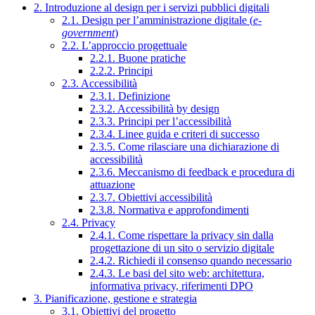
2. Introduzione al design per i servizi pubblici digitali
2.1. Design per l’amministrazione digitale (
e-
government
)
2.2. L’approccio progettuale
2.2.1. Buone pratiche
2.2.2. Principi
2.3. Accessibilità
2.3.1. Definizione
2.3.2. Accessibilità by design
2.3.3. Principi per l’accessibilità
2.3.4. Linee guida e criteri di successo
2.3.5. Come rilasciare una dichiarazione di
accessibilità
2.3.6. Meccanismo di feedback e procedura di
attuazione
2.3.7. Obiettivi accessibilità
2.3.8. Normativa e approfondimenti
2.4. Privacy
2.4.1. Come rispettare la privacy sin dalla
progettazione di un sito o servizio digitale
2.4.2. Richiedi il consenso quando necessario
2.4.3. Le basi del sito web: architettura,
informativa privacy, riferimenti DPO
3. Pianificazione, gestione e strategia
3.1. Obiettivi del progetto