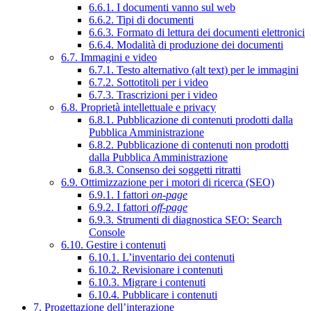
6.6.1. I documenti vanno sul web
6.6.2. Tipi di documenti
6.6.3. Formato di lettura dei documenti elettronici
6.6.4. Modalità di produzione dei documenti
6.7. Immagini e video
6.7.1. Testo alternativo (alt text) per le immagini
6.7.2. Sottotitoli per i video
6.7.3. Trascrizioni per i video
6.8. Proprietà intellettuale e privacy
6.8.1. Pubblicazione di contenuti prodotti dalla
Pubblica Amministrazione
6.8.2. Pubblicazione di contenuti non prodotti
dalla Pubblica Amministrazione
6.8.3. Consenso dei soggetti ritratti
6.9. Ottimizzazione per i motori di ricerca (SEO)
6.9.1. I fattori
on-page
6.9.2. I fattori
off-page
6.9.3. Strumenti di diagnostica SEO: Search
Console
6.10. Gestire i contenuti
6.10.1. L’inventario dei contenuti
6.10.2. Revisionare i contenuti
6.10.3. Migrare i contenuti
6.10.4. Pubblicare i contenuti
7. Progettazione dell’interazione