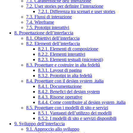
7.1. Caratteristiche dell’interazione
7.2. User stories per definire l’interazione
7.2.1. Differenza tra scenari e user stories
7.3. Flussi di interazione
7.4. Wireframe
7.5. Prototipi interattivi
8. Progettazione dell’interfaccia
8.1. Obiettivi dell’interfaccia
8.2. Elementi dell’interfaccia
8.2.1. Elementi di composizione
8.2.2. Elementi interattivi
8.2.3. Elementi testuali (microtesti)
8.3. Progettare e costruire in alta fedeltà
8.3.1. Layout di pagina
8.3.2. Prototipi in alta fedeltà
8.4. Progettare con il design system .italia
8.4.1. Documentazione
8.4.2. Benefici del design system
8.4.3. Risorse operative
8.4.4. Come contribuire al design system .italia
8.5. Progettare con i modelli di sito e servizi
8.5.1. Vantaggi dell’utilizzo dei modelli
8.5.2. I modelli di sito e servizi disponibili
9. Sviluppo dell’interfaccia
9.1. Approccio allo sviluppo