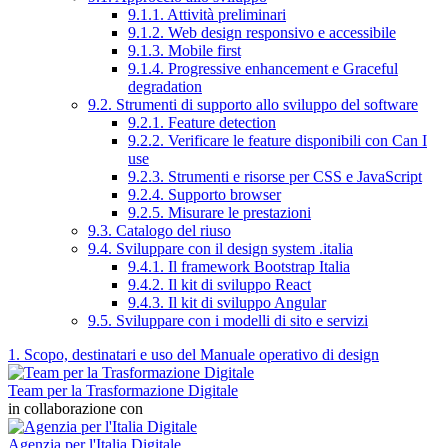
9.1.1. Attività preliminari
9.1.2. Web design responsivo e accessibile
9.1.3. Mobile first
9.1.4. Progressive enhancement e Graceful
degradation
9.2. Strumenti di supporto allo sviluppo del software
9.2.1. Feature detection
9.2.2. Verificare le feature disponibili con Can I
use
9.2.3. Strumenti e risorse per CSS e JavaScript
9.2.4. Supporto browser
9.2.5. Misurare le prestazioni
9.3. Catalogo del riuso
9.4. Sviluppare con il design system .italia
9.4.1. Il framework Bootstrap Italia
9.4.2. Il kit di sviluppo React
9.4.3. Il kit di sviluppo Angular
9.5. Sviluppare con i modelli di sito e servizi
1. Scopo, destinatari e uso del Manuale operativo di design
Team per la Trasformazione Digitale
in collaborazione con
Agenzia per l'Italia Digitale