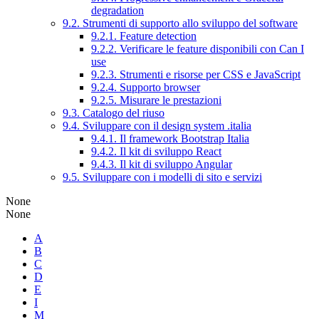
degradation
9.2. Strumenti di supporto allo sviluppo del software
9.2.1. Feature detection
9.2.2. Verificare le feature disponibili con Can I
use
9.2.3. Strumenti e risorse per CSS e JavaScript
9.2.4. Supporto browser
9.2.5. Misurare le prestazioni
9.3. Catalogo del riuso
9.4. Sviluppare con il design system .italia
9.4.1. Il framework Bootstrap Italia
9.4.2. Il kit di sviluppo React
9.4.3. Il kit di sviluppo Angular
9.5. Sviluppare con i modelli di sito e servizi
None
None
A
B
C
D
E
I
M