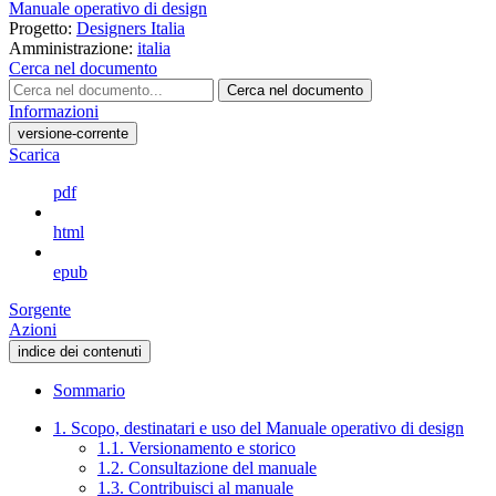
Manuale operativo di design
Progetto:
Designers Italia
Amministrazione:
italia
Cerca nel documento
Cerca nel documento
Informazioni
versione-corrente
Scarica
pdf
html
epub
Sorgente
Azioni
indice dei contenuti
Sommario
1. Scopo, destinatari e uso del Manuale operativo di design
1.1. Versionamento e storico
1.2. Consultazione del manuale
1.3. Contribuisci al manuale