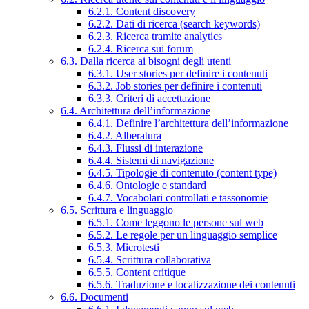
6.2.1. Content discovery
6.2.2. Dati di ricerca (search keywords)
6.2.3. Ricerca tramite analytics
6.2.4. Ricerca sui forum
6.3. Dalla ricerca ai bisogni degli utenti
6.3.1. User stories per definire i contenuti
6.3.2. Job stories per definire i contenuti
6.3.3. Criteri di accettazione
6.4. Architettura dell’informazione
6.4.1. Definire l’architettura dell’informazione
6.4.2. Alberatura
6.4.3. Flussi di interazione
6.4.4. Sistemi di navigazione
6.4.5. Tipologie di contenuto (content type)
6.4.6. Ontologie e standard
6.4.7. Vocabolari controllati e tassonomie
6.5. Scrittura e linguaggio
6.5.1. Come leggono le persone sul web
6.5.2. Le regole per un linguaggio semplice
6.5.3. Microtesti
6.5.4. Scrittura collaborativa
6.5.5. Content critique
6.5.6. Traduzione e localizzazione dei contenuti
6.6. Documenti