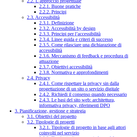
2.2. L’approccio progettuale
2.2.1. Buone pratiche
2.2.2. Principi
2.3. Accessibilità
2.3.1. Definizione
2.3.2. Accessibilità by design
2.3.3. Principi per l’accessibilità
2.3.4. Linee guida e criteri di successo
2.3.5. Come rilasciare una dichiarazione di
accessibilità
2.3.6. Meccanismo di feedback e procedura di
attuazione
2.3.7. Obiettivi accessibilità
2.3.8. Normativa e approfondimenti
2.4. Privacy
2.4.1. Come rispettare la privacy sin dalla
progettazione di un sito o servizio digitale
2.4.2. Richiedi il consenso quando necessario
2.4.3. Le basi del sito web: architettura,
informativa privacy, riferimenti DPO
3. Pianificazione, gestione e strategia
3.1. Obiettivi del progetto
3.2. Tipologie di progetti
3.2.1. Tipologie di progetto in base agli attori
coinvolti nel servizio