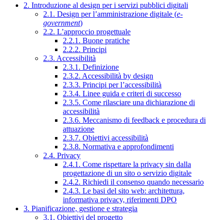
2. Introduzione al design per i servizi pubblici digitali
2.1. Design per l’amministrazione digitale (
e-
government
)
2.2. L’approccio progettuale
2.2.1. Buone pratiche
2.2.2. Principi
2.3. Accessibilità
2.3.1. Definizione
2.3.2. Accessibilità by design
2.3.3. Principi per l’accessibilità
2.3.4. Linee guida e criteri di successo
2.3.5. Come rilasciare una dichiarazione di
accessibilità
2.3.6. Meccanismo di feedback e procedura di
attuazione
2.3.7. Obiettivi accessibilità
2.3.8. Normativa e approfondimenti
2.4. Privacy
2.4.1. Come rispettare la privacy sin dalla
progettazione di un sito o servizio digitale
2.4.2. Richiedi il consenso quando necessario
2.4.3. Le basi del sito web: architettura,
informativa privacy, riferimenti DPO
3. Pianificazione, gestione e strategia
3.1. Obiettivi del progetto