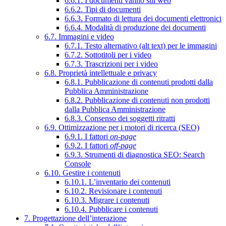
6.6.1. I documenti vanno sul web
6.6.2. Tipi di documenti
6.6.3. Formato di lettura dei documenti elettronici
6.6.4. Modalità di produzione dei documenti
6.7. Immagini e video
6.7.1. Testo alternativo (alt text) per le immagini
6.7.2. Sottotitoli per i video
6.7.3. Trascrizioni per i video
6.8. Proprietà intellettuale e privacy
6.8.1. Pubblicazione di contenuti prodotti dalla
Pubblica Amministrazione
6.8.2. Pubblicazione di contenuti non prodotti
dalla Pubblica Amministrazione
6.8.3. Consenso dei soggetti ritratti
6.9. Ottimizzazione per i motori di ricerca (SEO)
6.9.1. I fattori
on-page
6.9.2. I fattori
off-page
6.9.3. Strumenti di diagnostica SEO: Search
Console
6.10. Gestire i contenuti
6.10.1. L’inventario dei contenuti
6.10.2. Revisionare i contenuti
6.10.3. Migrare i contenuti
6.10.4. Pubblicare i contenuti
7. Progettazione dell’interazione