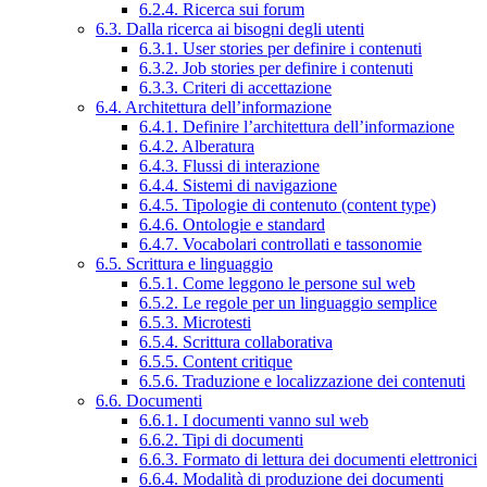
6.2.4. Ricerca sui forum
6.3. Dalla ricerca ai bisogni degli utenti
6.3.1. User stories per definire i contenuti
6.3.2. Job stories per definire i contenuti
6.3.3. Criteri di accettazione
6.4. Architettura dell’informazione
6.4.1. Definire l’architettura dell’informazione
6.4.2. Alberatura
6.4.3. Flussi di interazione
6.4.4. Sistemi di navigazione
6.4.5. Tipologie di contenuto (content type)
6.4.6. Ontologie e standard
6.4.7. Vocabolari controllati e tassonomie
6.5. Scrittura e linguaggio
6.5.1. Come leggono le persone sul web
6.5.2. Le regole per un linguaggio semplice
6.5.3. Microtesti
6.5.4. Scrittura collaborativa
6.5.5. Content critique
6.5.6. Traduzione e localizzazione dei contenuti
6.6. Documenti
6.6.1. I documenti vanno sul web
6.6.2. Tipi di documenti
6.6.3. Formato di lettura dei documenti elettronici
6.6.4. Modalità di produzione dei documenti