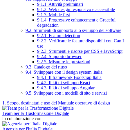
9.1.1. Attività preliminari
9.1.2. Web design responsivo e accessibile
9.1.3. Mobile first
9.1.4. Progressive enhancement e Graceful
degradation
9.2. Strumenti di supporto allo sviluppo del software
9.2.1. Feature detection
9.2.2. Verificare le feature disponibili con Can I
use
9.2.3. Strumenti e risorse per CSS e JavaScript
9.2.4. Supporto browser
9.2.5. Misurare le prestazioni
9.3. Catalogo del riuso
9.4. Sviluppare con il design system .italia
9.4.1. Il framework Bootstrap Italia
9.4.2. Il kit di sviluppo React
9.4.3. Il kit di sviluppo Angular
9.5. Sviluppare con i modelli di sito e servizi
1. Scopo, destinatari e uso del Manuale operativo di design
Team per la Trasformazione Digitale
in collaborazione con
Agenzia per l'Italia Digitale