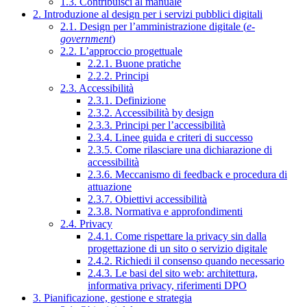
1.3. Contribuisci al manuale
2. Introduzione al design per i servizi pubblici digitali
2.1. Design per l’amministrazione digitale (
e-
government
)
2.2. L’approccio progettuale
2.2.1. Buone pratiche
2.2.2. Principi
2.3. Accessibilità
2.3.1. Definizione
2.3.2. Accessibilità by design
2.3.3. Principi per l’accessibilità
2.3.4. Linee guida e criteri di successo
2.3.5. Come rilasciare una dichiarazione di
accessibilità
2.3.6. Meccanismo di feedback e procedura di
attuazione
2.3.7. Obiettivi accessibilità
2.3.8. Normativa e approfondimenti
2.4. Privacy
2.4.1. Come rispettare la privacy sin dalla
progettazione di un sito o servizio digitale
2.4.2. Richiedi il consenso quando necessario
2.4.3. Le basi del sito web: architettura,
informativa privacy, riferimenti DPO
3. Pianificazione, gestione e strategia