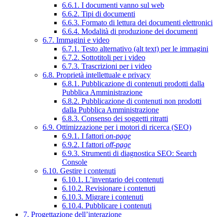
6.6.1. I documenti vanno sul web
6.6.2. Tipi di documenti
6.6.3. Formato di lettura dei documenti elettronici
6.6.4. Modalità di produzione dei documenti
6.7. Immagini e video
6.7.1. Testo alternativo (alt text) per le immagini
6.7.2. Sottotitoli per i video
6.7.3. Trascrizioni per i video
6.8. Proprietà intellettuale e privacy
6.8.1. Pubblicazione di contenuti prodotti dalla
Pubblica Amministrazione
6.8.2. Pubblicazione di contenuti non prodotti
dalla Pubblica Amministrazione
6.8.3. Consenso dei soggetti ritratti
6.9. Ottimizzazione per i motori di ricerca (SEO)
6.9.1. I fattori
on-page
6.9.2. I fattori
off-page
6.9.3. Strumenti di diagnostica SEO: Search
Console
6.10. Gestire i contenuti
6.10.1. L’inventario dei contenuti
6.10.2. Revisionare i contenuti
6.10.3. Migrare i contenuti
6.10.4. Pubblicare i contenuti
7. Progettazione dell’interazione