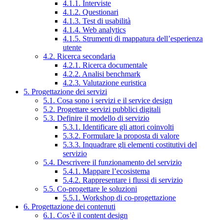
4.1.1. Interviste
4.1.2. Questionari
4.1.3. Test di usabilità
4.1.4. Web analytics
4.1.5. Strumenti di mappatura dell’esperienza
utente
4.2. Ricerca secondaria
4.2.1. Ricerca documentale
4.2.2. Analisi benchmark
4.2.3. Valutazione euristica
5. Progettazione dei servizi
5.1. Cosa sono i servizi e il service design
5.2. Progettare servizi pubblici digitali
5.3. Definire il modello di servizio
5.3.1. Identificare gli attori coinvolti
5.3.2. Formulare la proposta di valore
5.3.3. Inquadrare gli elementi costitutivi del
servizio
5.4. Descrivere il funzionamento del servizio
5.4.1. Mappare l’ecosistema
5.4.2. Rappresentare i flussi di servizio
5.5. Co-progettare le soluzioni
5.5.1. Workshop di co-progettazione
6. Progettazione dei contenuti
6.1. Cos’è il content design