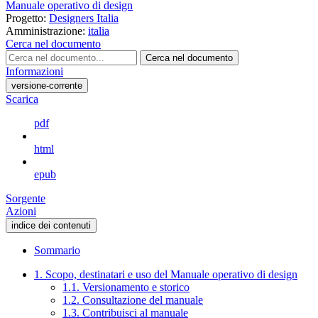
Manuale operativo di design
Progetto:
Designers Italia
Amministrazione:
italia
Cerca nel documento
Cerca nel documento
Informazioni
versione-corrente
Scarica
pdf
html
epub
Sorgente
Azioni
indice dei contenuti
Sommario
1. Scopo, destinatari e uso del Manuale operativo di design
1.1. Versionamento e storico
1.2. Consultazione del manuale
1.3. Contribuisci al manuale