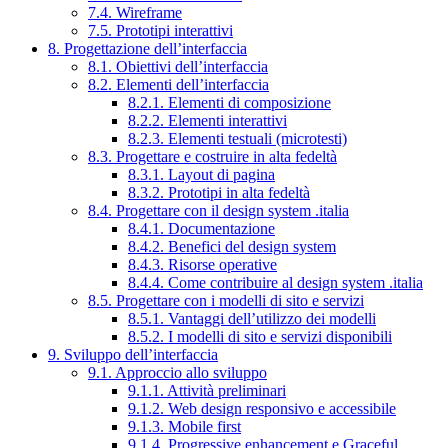
7.4. Wireframe
7.5. Prototipi interattivi
8. Progettazione dell’interfaccia
8.1. Obiettivi dell’interfaccia
8.2. Elementi dell’interfaccia
8.2.1. Elementi di composizione
8.2.2. Elementi interattivi
8.2.3. Elementi testuali (microtesti)
8.3. Progettare e costruire in alta fedeltà
8.3.1. Layout di pagina
8.3.2. Prototipi in alta fedeltà
8.4. Progettare con il design system .italia
8.4.1. Documentazione
8.4.2. Benefici del design system
8.4.3. Risorse operative
8.4.4. Come contribuire al design system .italia
8.5. Progettare con i modelli di sito e servizi
8.5.1. Vantaggi dell’utilizzo dei modelli
8.5.2. I modelli di sito e servizi disponibili
9. Sviluppo dell’interfaccia
9.1. Approccio allo sviluppo
9.1.1. Attività preliminari
9.1.2. Web design responsivo e accessibile
9.1.3. Mobile first
9.1.4. Progressive enhancement e Graceful