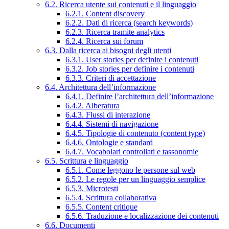
6.2. Ricerca utente sui contenuti e il linguaggio
6.2.1. Content discovery
6.2.2. Dati di ricerca (search keywords)
6.2.3. Ricerca tramite analytics
6.2.4. Ricerca sui forum
6.3. Dalla ricerca ai bisogni degli utenti
6.3.1. User stories per definire i contenuti
6.3.2. Job stories per definire i contenuti
6.3.3. Criteri di accettazione
6.4. Architettura dell’informazione
6.4.1. Definire l’architettura dell’informazione
6.4.2. Alberatura
6.4.3. Flussi di interazione
6.4.4. Sistemi di navigazione
6.4.5. Tipologie di contenuto (content type)
6.4.6. Ontologie e standard
6.4.7. Vocabolari controllati e tassonomie
6.5. Scrittura e linguaggio
6.5.1. Come leggono le persone sul web
6.5.2. Le regole per un linguaggio semplice
6.5.3. Microtesti
6.5.4. Scrittura collaborativa
6.5.5. Content critique
6.5.6. Traduzione e localizzazione dei contenuti
6.6. Documenti