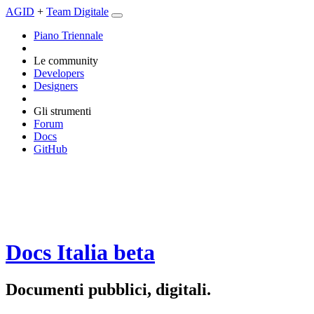
AGID
+
Team Digitale
Piano Triennale
Le community
Developers
Designers
Gli strumenti
Forum
Docs
GitHub
Docs Italia
beta
Documenti pubblici, digitali.