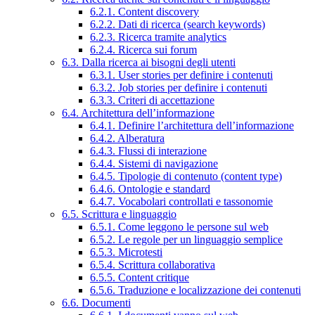
6.2.1. Content discovery
6.2.2. Dati di ricerca (search keywords)
6.2.3. Ricerca tramite analytics
6.2.4. Ricerca sui forum
6.3. Dalla ricerca ai bisogni degli utenti
6.3.1. User stories per definire i contenuti
6.3.2. Job stories per definire i contenuti
6.3.3. Criteri di accettazione
6.4. Architettura dell’informazione
6.4.1. Definire l’architettura dell’informazione
6.4.2. Alberatura
6.4.3. Flussi di interazione
6.4.4. Sistemi di navigazione
6.4.5. Tipologie di contenuto (content type)
6.4.6. Ontologie e standard
6.4.7. Vocabolari controllati e tassonomie
6.5. Scrittura e linguaggio
6.5.1. Come leggono le persone sul web
6.5.2. Le regole per un linguaggio semplice
6.5.3. Microtesti
6.5.4. Scrittura collaborativa
6.5.5. Content critique
6.5.6. Traduzione e localizzazione dei contenuti
6.6. Documenti