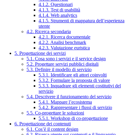
4.1.2. Questionari
4.1.3. Test di usabilità
4.1.4. Web analytics
4.1.5. Strumenti di mappatura dell’esperienza
utente
4.2. Ricerca secondaria
4.2.1. Ricerca documentale
4.2.2. Analisi benchmark
4.2.3. Valutazione euristica
5. Progettazione dei servizi
5.1. Cosa sono i servizi e il service design
5.2. Progettare servizi pubblici digitali
5.3. Definire il modello di servizio
5.3.1. Identificare gli attori coinvolti
5.3.2. Formulare la proposta di valore
5.3.3. Inquadrare gli elementi costitutivi del
servizio
5.4. Descrivere il funzionamento del servizio
5.4.1. Mappare l’ecosistema
5.4.2. Rappresentare i flussi di servizio
5.5. Co-progettare le soluzioni
5.5.1. Workshop di co-progettazione
6. Progettazione dei contenuti
6.1. Cos’è il content design
6.2. Ricerca utente sui contenuti e il linguaggio