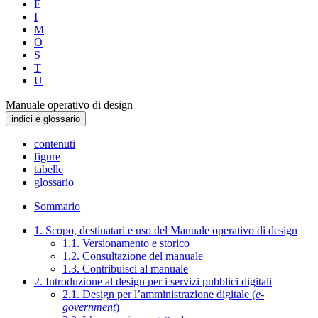
E
I
M
O
S
T
U
Manuale operativo di design
indici e glossario
contenuti
figure
tabelle
glossario
Sommario
1. Scopo, destinatari e uso del Manuale operativo di design
1.1. Versionamento e storico
1.2. Consultazione del manuale
1.3. Contribuisci al manuale
2. Introduzione al design per i servizi pubblici digitali
2.1. Design per l’amministrazione digitale (
e-
government
)