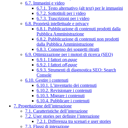
6.7. Immagini e video
6.7.1. Testo alternativo (alt text) per le immagini
6.7.2. Sottotitoli per i video
6.7.3. Trascrizioni per i video
6.8. Proprietà intellettuale e privacy
6.8.1. Pubblicazione di contenuti prodotti dalla
Pubblica Amministrazione
6.8.2. Pubblicazione di contenuti non prodotti
dalla Pubblica Amministrazione
6.8.3. Consenso dei soggetti ritratti
6.9. Ottimizzazione per i motori di ricerca (SEO)
6.9.1. I fattori
on-page
6.9.2. I fattori
off-page
6.9.3. Strumenti di diagnostica SEO: Search
Console
6.10. Gestire i contenuti
6.10.1. L’inventario dei contenuti
6.10.2. Revisionare i contenuti
6.10.3. Migrare i contenuti
6.10.4. Pubblicare i contenuti
7. Progettazione dell’interazione
7.1. Caratteristiche dell’interazione
7.2. User stories per definire l’interazione
7.2.1. Differenza tra scenari e user stories
7.3. Flussi di interazione