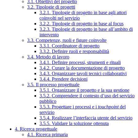
3.1. Obiettivi del progetto
3.2. Tipologie di progetti
3.2.1. Tipologie di progetto in base agli attori
coinvolti nel servizio
3.2.2. Tipologie di progetto in base al focus
3.2.3. Tipologie di progetto in base all’ambito di
intervento
3.3. Competenze, ruoli e figure coinvolte
3.3.1. Coordinatore di progetto
3.3.2. Definire ruoli e responsabilità
3.4. Metodo di lavoro
3.4.1. Definire processi, strumenti e rituali
3.4.2. Curare la documentazione di progetto
3.4.3. Organizzare tavoli tecnici collaborativi
3.4.4. Prendere decisioni
3.5. Il processo progettuale
3.5.1. Organizzare il progetto e la sua gestione
3.5.2. Comprendere il contesto d’uso del servizio
pubblico
3.5.3. Progettare i processi e i
touchpoint
del
servizio
3.5.4. Realizzare l’interfaccia utente del servizio
3.5.5. Validare la soluzione ottenuta
4. Ricerca progettuale
4.1. Ricerca primaria