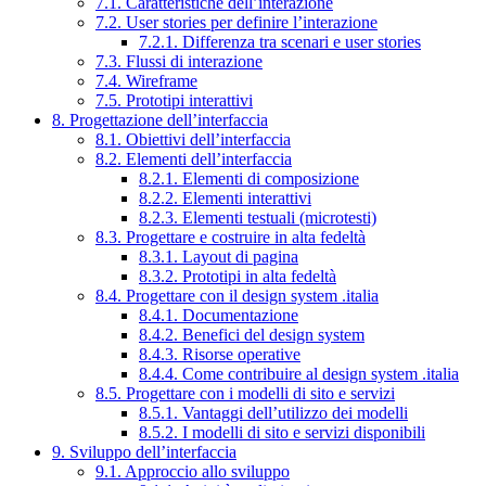
7.1. Caratteristiche dell’interazione
7.2. User stories per definire l’interazione
7.2.1. Differenza tra scenari e user stories
7.3. Flussi di interazione
7.4. Wireframe
7.5. Prototipi interattivi
8. Progettazione dell’interfaccia
8.1. Obiettivi dell’interfaccia
8.2. Elementi dell’interfaccia
8.2.1. Elementi di composizione
8.2.2. Elementi interattivi
8.2.3. Elementi testuali (microtesti)
8.3. Progettare e costruire in alta fedeltà
8.3.1. Layout di pagina
8.3.2. Prototipi in alta fedeltà
8.4. Progettare con il design system .italia
8.4.1. Documentazione
8.4.2. Benefici del design system
8.4.3. Risorse operative
8.4.4. Come contribuire al design system .italia
8.5. Progettare con i modelli di sito e servizi
8.5.1. Vantaggi dell’utilizzo dei modelli
8.5.2. I modelli di sito e servizi disponibili
9. Sviluppo dell’interfaccia
9.1. Approccio allo sviluppo