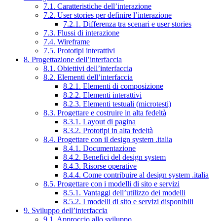
7.1. Caratteristiche dell’interazione
7.2. User stories per definire l’interazione
7.2.1. Differenza tra scenari e user stories
7.3. Flussi di interazione
7.4. Wireframe
7.5. Prototipi interattivi
8. Progettazione dell’interfaccia
8.1. Obiettivi dell’interfaccia
8.2. Elementi dell’interfaccia
8.2.1. Elementi di composizione
8.2.2. Elementi interattivi
8.2.3. Elementi testuali (microtesti)
8.3. Progettare e costruire in alta fedeltà
8.3.1. Layout di pagina
8.3.2. Prototipi in alta fedeltà
8.4. Progettare con il design system .italia
8.4.1. Documentazione
8.4.2. Benefici del design system
8.4.3. Risorse operative
8.4.4. Come contribuire al design system .italia
8.5. Progettare con i modelli di sito e servizi
8.5.1. Vantaggi dell’utilizzo dei modelli
8.5.2. I modelli di sito e servizi disponibili
9. Sviluppo dell’interfaccia
9.1. Approccio allo sviluppo