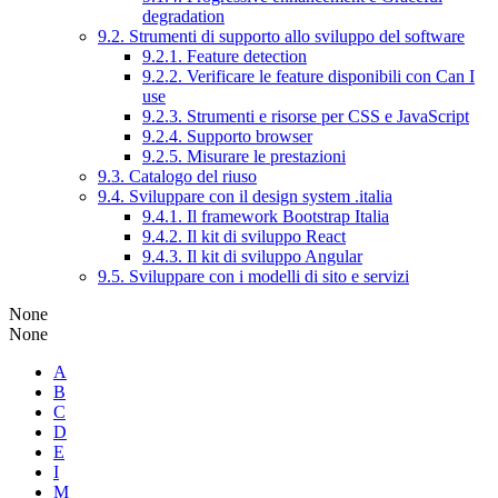
degradation
9.2. Strumenti di supporto allo sviluppo del software
9.2.1. Feature detection
9.2.2. Verificare le feature disponibili con Can I
use
9.2.3. Strumenti e risorse per CSS e JavaScript
9.2.4. Supporto browser
9.2.5. Misurare le prestazioni
9.3. Catalogo del riuso
9.4. Sviluppare con il design system .italia
9.4.1. Il framework Bootstrap Italia
9.4.2. Il kit di sviluppo React
9.4.3. Il kit di sviluppo Angular
9.5. Sviluppare con i modelli di sito e servizi
None
None
A
B
C
D
E
I
M