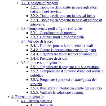
3.2. Tipologie di progetti
3.2.1. Tipologie di progetto in base agli attori
coinvolti nel servizio
3.2.2. Tipologie di progetto in base al focus
3.2.3. Tipologie di progetto in base all’ambito di
intervento
3.3. Competenze, ruoli e figure coinvolte
3.3.1. Coordinatore di progetto
3.3.2. Definire ruoli e responsabilità
3.4. Metodo di lavoro
3.4.1. Definire processi, strumenti e rituali
3.4.2. Curare la documentazione di progetto
3.4.3. Organizzare tavoli tecnici collaborativi
3.4.4. Prendere decisioni
3.5. Il processo progettuale
3.5.1. Organizzare il progetto e la sua gestione
3.5.2. Comprendere il contesto d’uso del servizio
pubblico
3.5.3. Progettare i processi e i
touchpoint
del
servizio
3.5.4. Realizzare l’interfaccia utente del servizio
3.5.5. Validare la soluzione ottenuta
4. Ricerca progettuale
4.1. Ricerca primaria
4.1.1. Interviste