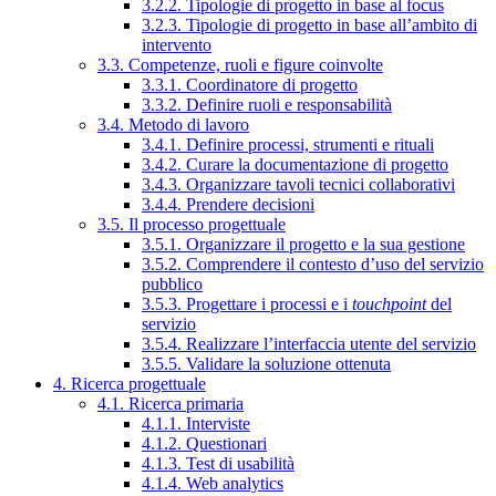
3.2.2. Tipologie di progetto in base al focus
3.2.3. Tipologie di progetto in base all’ambito di
intervento
3.3. Competenze, ruoli e figure coinvolte
3.3.1. Coordinatore di progetto
3.3.2. Definire ruoli e responsabilità
3.4. Metodo di lavoro
3.4.1. Definire processi, strumenti e rituali
3.4.2. Curare la documentazione di progetto
3.4.3. Organizzare tavoli tecnici collaborativi
3.4.4. Prendere decisioni
3.5. Il processo progettuale
3.5.1. Organizzare il progetto e la sua gestione
3.5.2. Comprendere il contesto d’uso del servizio
pubblico
3.5.3. Progettare i processi e i
touchpoint
del
servizio
3.5.4. Realizzare l’interfaccia utente del servizio
3.5.5. Validare la soluzione ottenuta
4. Ricerca progettuale
4.1. Ricerca primaria
4.1.1. Interviste
4.1.2. Questionari
4.1.3. Test di usabilità
4.1.4. Web analytics