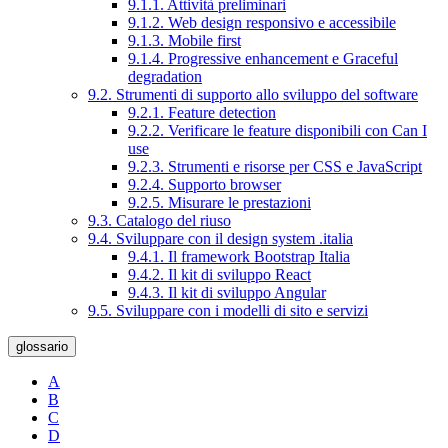
9.1.1. Attività preliminari
9.1.2. Web design responsivo e accessibile
9.1.3. Mobile first
9.1.4. Progressive enhancement e Graceful
degradation
9.2. Strumenti di supporto allo sviluppo del software
9.2.1. Feature detection
9.2.2. Verificare le feature disponibili con Can I
use
9.2.3. Strumenti e risorse per CSS e JavaScript
9.2.4. Supporto browser
9.2.5. Misurare le prestazioni
9.3. Catalogo del riuso
9.4. Sviluppare con il design system .italia
9.4.1. Il framework Bootstrap Italia
9.4.2. Il kit di sviluppo React
9.4.3. Il kit di sviluppo Angular
9.5. Sviluppare con i modelli di sito e servizi
glossario
A
B
C
D