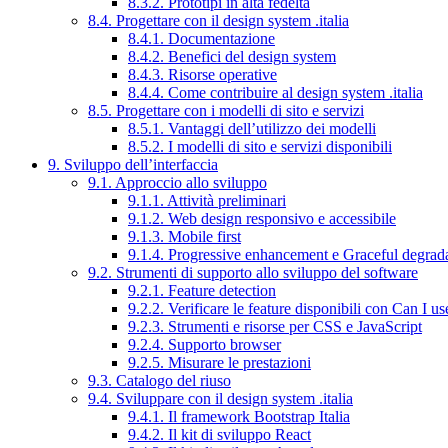
8.3.2. Prototipi in alta fedeltà
8.4. Progettare con il design system .italia
8.4.1. Documentazione
8.4.2. Benefici del design system
8.4.3. Risorse operative
8.4.4. Come contribuire al design system .italia
8.5. Progettare con i modelli di sito e servizi
8.5.1. Vantaggi dell’utilizzo dei modelli
8.5.2. I modelli di sito e servizi disponibili
9. Sviluppo dell’interfaccia
9.1. Approccio allo sviluppo
9.1.1. Attività preliminari
9.1.2. Web design responsivo e accessibile
9.1.3. Mobile first
9.1.4. Progressive enhancement e Graceful degrad
9.2. Strumenti di supporto allo sviluppo del software
9.2.1. Feature detection
9.2.2. Verificare le feature disponibili con Can I us
9.2.3. Strumenti e risorse per CSS e JavaScript
9.2.4. Supporto browser
9.2.5. Misurare le prestazioni
9.3. Catalogo del riuso
9.4. Sviluppare con il design system .italia
9.4.1. Il framework Bootstrap Italia
9.4.2. Il kit di sviluppo React