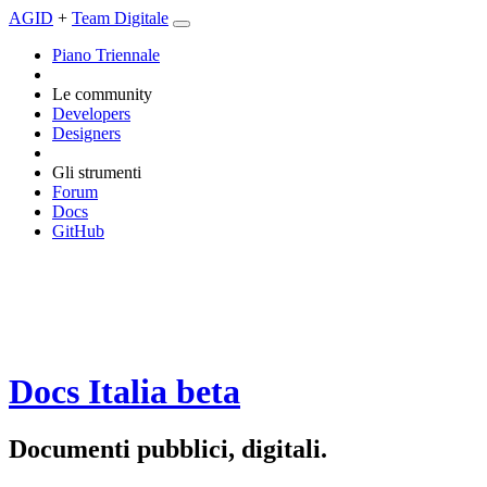
AGID
+
Team Digitale
Piano Triennale
Le community
Developers
Designers
Gli strumenti
Forum
Docs
GitHub
Docs Italia
beta
Documenti pubblici, digitali.