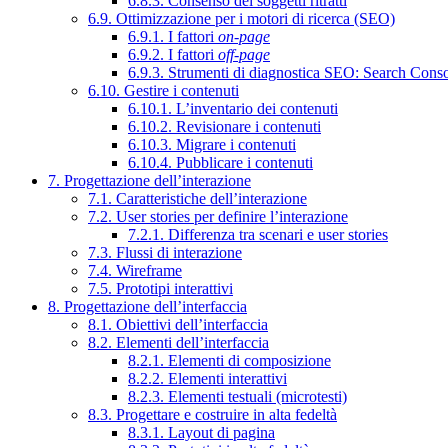
6.8.3. Consenso dei soggetti ritratti
6.9. Ottimizzazione per i motori di ricerca (SEO)
6.9.1. I fattori
on-page
6.9.2. I fattori
off-page
6.9.3. Strumenti di diagnostica SEO: Search Cons
6.10. Gestire i contenuti
6.10.1. L’inventario dei contenuti
6.10.2. Revisionare i contenuti
6.10.3. Migrare i contenuti
6.10.4. Pubblicare i contenuti
7. Progettazione dell’interazione
7.1. Caratteristiche dell’interazione
7.2. User stories per definire l’interazione
7.2.1. Differenza tra scenari e user stories
7.3. Flussi di interazione
7.4. Wireframe
7.5. Prototipi interattivi
8. Progettazione dell’interfaccia
8.1. Obiettivi dell’interfaccia
8.2. Elementi dell’interfaccia
8.2.1. Elementi di composizione
8.2.2. Elementi interattivi
8.2.3. Elementi testuali (microtesti)
8.3. Progettare e costruire in alta fedeltà
8.3.1. Layout di pagina