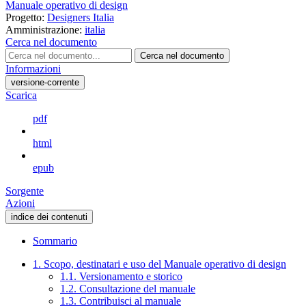
Manuale operativo di design
Progetto:
Designers Italia
Amministrazione:
italia
Cerca nel documento
Cerca nel documento
Informazioni
versione-corrente
Scarica
pdf
html
epub
Sorgente
Azioni
indice dei contenuti
Sommario
1. Scopo, destinatari e uso del Manuale operativo di design
1.1. Versionamento e storico
1.2. Consultazione del manuale
1.3. Contribuisci al manuale