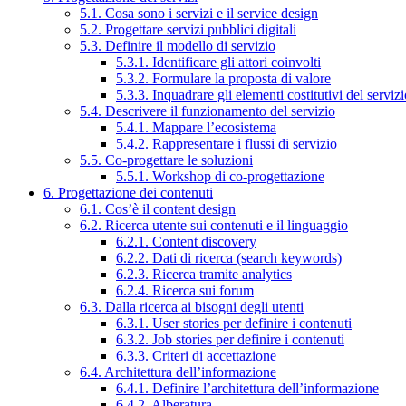
5.1. Cosa sono i servizi e il service design
5.2. Progettare servizi pubblici digitali
5.3. Definire il modello di servizio
5.3.1. Identificare gli attori coinvolti
5.3.2. Formulare la proposta di valore
5.3.3. Inquadrare gli elementi costitutivi del serviz
5.4. Descrivere il funzionamento del servizio
5.4.1. Mappare l’ecosistema
5.4.2. Rappresentare i flussi di servizio
5.5. Co-progettare le soluzioni
5.5.1. Workshop di co-progettazione
6. Progettazione dei contenuti
6.1. Cos’è il content design
6.2. Ricerca utente sui contenuti e il linguaggio
6.2.1. Content discovery
6.2.2. Dati di ricerca (search keywords)
6.2.3. Ricerca tramite analytics
6.2.4. Ricerca sui forum
6.3. Dalla ricerca ai bisogni degli utenti
6.3.1. User stories per definire i contenuti
6.3.2. Job stories per definire i contenuti
6.3.3. Criteri di accettazione
6.4. Architettura dell’informazione
6.4.1. Definire l’architettura dell’informazione
6.4.2. Alberatura