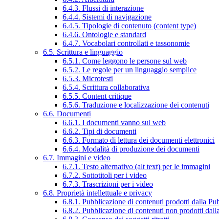
6.4.3. Flussi di interazione
6.4.4. Sistemi di navigazione
6.4.5. Tipologie di contenuto (content type)
6.4.6. Ontologie e standard
6.4.7. Vocabolari controllati e tassonomie
6.5. Scrittura e linguaggio
6.5.1. Come leggono le persone sul web
6.5.2. Le regole per un linguaggio semplice
6.5.3. Microtesti
6.5.4. Scrittura collaborativa
6.5.5. Content critique
6.5.6. Traduzione e localizzazione dei contenuti
6.6. Documenti
6.6.1. I documenti vanno sul web
6.6.2. Tipi di documenti
6.6.3. Formato di lettura dei documenti elettronici
6.6.4. Modalità di produzione dei documenti
6.7. Immagini e video
6.7.1. Testo alternativo (alt text) per le immagini
6.7.2. Sottotitoli per i video
6.7.3. Trascrizioni per i video
6.8. Proprietà intellettuale e privacy
6.8.1. Pubblicazione di contenuti prodotti dalla P
6.8.2. Pubblicazione di contenuti non prodotti dal