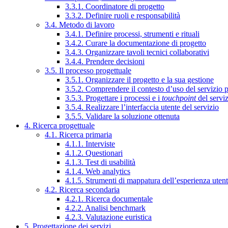
3.3.1. Coordinatore di progetto
3.3.2. Definire ruoli e responsabilità
3.4. Metodo di lavoro
3.4.1. Definire processi, strumenti e rituali
3.4.2. Curare la documentazione di progetto
3.4.3. Organizzare tavoli tecnici collaborativi
3.4.4. Prendere decisioni
3.5. Il processo progettuale
3.5.1. Organizzare il progetto e la sua gestione
3.5.2. Comprendere il contesto d’uso del servizio 
3.5.3. Progettare i processi e i
touchpoint
del servi
3.5.4. Realizzare l’interfaccia utente del servizio
3.5.5. Validare la soluzione ottenuta
4. Ricerca progettuale
4.1. Ricerca primaria
4.1.1. Interviste
4.1.2. Questionari
4.1.3. Test di usabilità
4.1.4. Web analytics
4.1.5. Strumenti di mappatura dell’esperienza uten
4.2. Ricerca secondaria
4.2.1. Ricerca documentale
4.2.2. Analisi benchmark
4.2.3. Valutazione euristica
5. Progettazione dei servizi