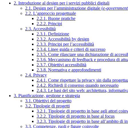
2. Introduzione al design per i servizi pubblici digitali
2.1. Design per l’amministrazione digitale (
e-government
2.2. L’approccio progettuale
2.2.1. Buone pratiche
2.2.2. Principi
2.3. Accessibilità
2.3.1. Definizione
2.3.2. Accessibilità by design
2.3.3. Principi per l’accessibilità
2.3.4. Linee guida e criteri di successo
2.3.5. Come rilasciare una dichiarazione di accessib
2.3.6. Meccanismo di feedback e procedura di attu
2.3.7. Obiettivi accessibilità
2.3.8. Normativa e approfondimenti
2.4. Privacy
2.4.1. Come rispettare la privacy sin dalla progettaz
2.4.2. Richiedi il consenso quando necessario
2.4.3. Le basi del sito web: architettura, informati
3. Pianificazione, gestione e strategia
3.1. Obiettivi del progetto
3.2. Tipologie di progetti
3.2.1. Tipologie di progetto in base agli attori coinv
3.2.2. Tipologie di progetto in base al focus
3.2.3. Tipologie di progetto in base all’ambito di i
3.3. Competenze, ruoli e figure coinvolte