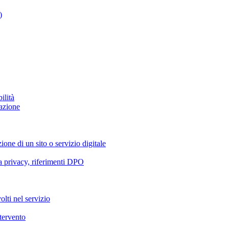
)
ilità
azione
ione di un sito o servizio digitale
va privacy, riferimenti DPO
olti nel servizio
ntervento