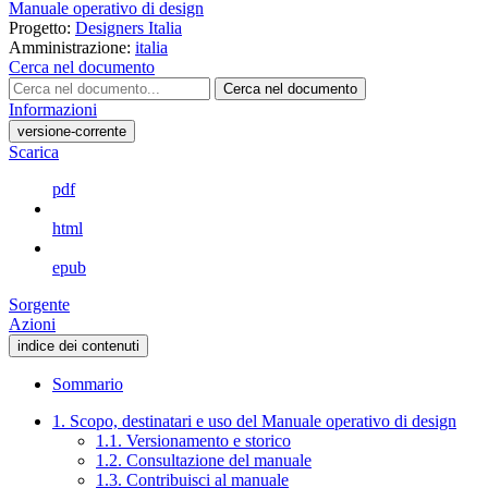
Manuale operativo di design
Progetto:
Designers Italia
Amministrazione:
italia
Cerca nel documento
Cerca nel documento
Informazioni
versione-corrente
Scarica
pdf
html
epub
Sorgente
Azioni
indice dei contenuti
Sommario
1. Scopo, destinatari e uso del Manuale operativo di design
1.1. Versionamento e storico
1.2. Consultazione del manuale
1.3. Contribuisci al manuale