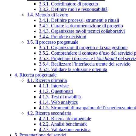
3.3.1. Coordinatore di progetto
3.3.2. Definire ruoli e responsabilità
3.4. Metodo di lavoro
3.4.1. Definire processi, strumenti e rituali
3.4.2. Curare la documentazione di progetto
3.4.3. Organizzare tavoli tecnici collaborativi
3.4.4. Prendere decisioni
3.5. Il processo progettuale
3.5.1. Organizzare il progetto e la sua gestione
3.5.2. Comprendere il contesto d’uso del servizio 
3.5.3. Progettare i processi e i
touchpoint
del servi
3.5.4. Realizzare l’interfaccia utente del servizio
3.5.5. Validare la soluzione ottenuta
4. Ricerca progettuale
4.1. Ricerca primaria
4.1.1. Interviste
4.1.2. Questionari
4.1.3. Test di usabilità
4.1.4. Web analytics
4.1.5. Strumenti di mappatura dell’esperienza uten
4.2. Ricerca secondaria
4.2.1. Ricerca documentale
4.2.2. Analisi benchmark
4.2.3. Valutazione euristica
5. Progettazione dei servizi