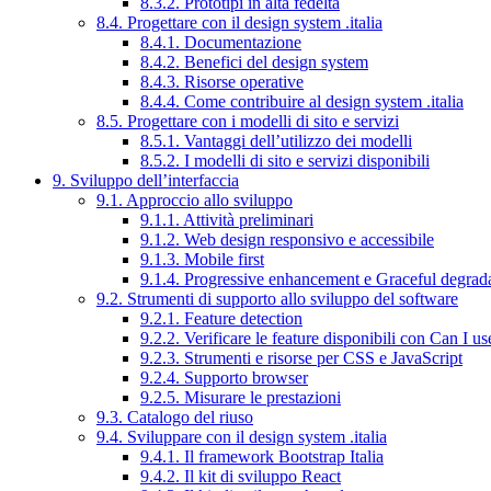
8.3.2. Prototipi in alta fedeltà
8.4. Progettare con il design system .italia
8.4.1. Documentazione
8.4.2. Benefici del design system
8.4.3. Risorse operative
8.4.4. Come contribuire al design system .italia
8.5. Progettare con i modelli di sito e servizi
8.5.1. Vantaggi dell’utilizzo dei modelli
8.5.2. I modelli di sito e servizi disponibili
9. Sviluppo dell’interfaccia
9.1. Approccio allo sviluppo
9.1.1. Attività preliminari
9.1.2. Web design responsivo e accessibile
9.1.3. Mobile first
9.1.4. Progressive enhancement e Graceful degrad
9.2. Strumenti di supporto allo sviluppo del software
9.2.1. Feature detection
9.2.2. Verificare le feature disponibili con Can I us
9.2.3. Strumenti e risorse per CSS e JavaScript
9.2.4. Supporto browser
9.2.5. Misurare le prestazioni
9.3. Catalogo del riuso
9.4. Sviluppare con il design system .italia
9.4.1. Il framework Bootstrap Italia
9.4.2. Il kit di sviluppo React