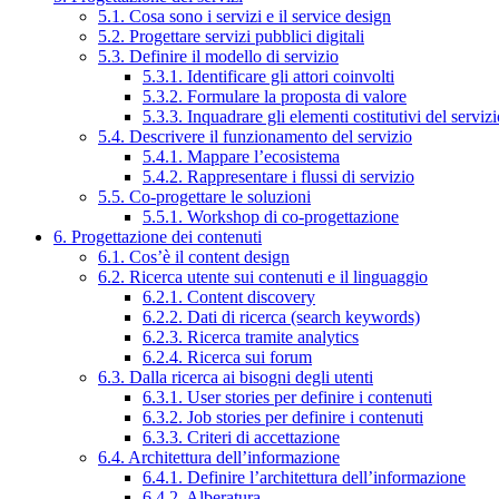
5.1. Cosa sono i servizi e il service design
5.2. Progettare servizi pubblici digitali
5.3. Definire il modello di servizio
5.3.1. Identificare gli attori coinvolti
5.3.2. Formulare la proposta di valore
5.3.3. Inquadrare gli elementi costitutivi del serviz
5.4. Descrivere il funzionamento del servizio
5.4.1. Mappare l’ecosistema
5.4.2. Rappresentare i flussi di servizio
5.5. Co-progettare le soluzioni
5.5.1. Workshop di co-progettazione
6. Progettazione dei contenuti
6.1. Cos’è il content design
6.2. Ricerca utente sui contenuti e il linguaggio
6.2.1. Content discovery
6.2.2. Dati di ricerca (search keywords)
6.2.3. Ricerca tramite analytics
6.2.4. Ricerca sui forum
6.3. Dalla ricerca ai bisogni degli utenti
6.3.1. User stories per definire i contenuti
6.3.2. Job stories per definire i contenuti
6.3.3. Criteri di accettazione
6.4. Architettura dell’informazione
6.4.1. Definire l’architettura dell’informazione
6.4.2. Alberatura