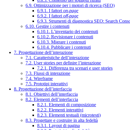
6.8.3. Consenso dei soggetti ritratti
6.9. Ottimizzazione per i motori di ricerca (SEO)
6.9.1. I fattori
on-page
6.9.2. I fattori
off-page
6.9.3. Strumenti di diagnostica SEO: Search Cons
6.10. Gestire i contenuti
6.10.1. L’inventario dei contenuti
6.10.2. Revisionare i contenuti
6.10.3. Migrare i contenuti
6.10.4. Pubblicare i contenuti
7. Progettazione dell’interazione
7.1. Caratteristiche dell’interazione
7.2. User stories per definire l’interazione
7.2.1. Differenza tra scenari e user stories
7.3. Flussi di interazione
7.4. Wireframe
7.5. Prototipi interattivi
8. Progettazione dell’interfaccia
8.1. Obiettivi dell’interfaccia
8.2. Elementi dell’interfaccia
8.2.1. Elementi di composizione
8.2.2. Elementi interattivi
8.2.3. Elementi testuali (microtesti)
8.3. Progettare e costruire in alta fedeltà
8.3.1. Layout di pagina