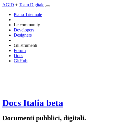
AGID
+
Team Digitale
Piano Triennale
Le community
Developers
Designers
Gli strumenti
Forum
Docs
GitHub
Docs Italia
beta
Documenti pubblici, digitali.