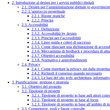
2. Introduzione al design per i servizi pubblici digitali
2.1. Design per l’amministrazione digitale (
e-government
2.2. L’approccio progettuale
2.2.1. Buone pratiche
2.2.2. Principi
2.3. Accessibilità
2.3.1. Definizione
2.3.2. Accessibilità by design
2.3.3. Principi per l’accessibilità
2.3.4. Linee guida e criteri di successo
2.3.5. Come rilasciare una dichiarazione di accessib
2.3.6. Meccanismo di feedback e procedura di attu
2.3.7. Obiettivi accessibilità
2.3.8. Normativa e approfondimenti
2.4. Privacy
2.4.1. Come rispettare la privacy sin dalla progettaz
2.4.2. Richiedi il consenso quando necessario
2.4.3. Le basi del sito web: architettura, informati
3. Pianificazione, gestione e strategia
3.1. Obiettivi del progetto
3.2. Tipologie di progetti
3.2.1. Tipologie di progetto in base agli attori coinv
3.2.2. Tipologie di progetto in base al focus
3.2.3. Tipologie di progetto in base all’ambito di i
3.3. Competenze, ruoli e figure coinvolte