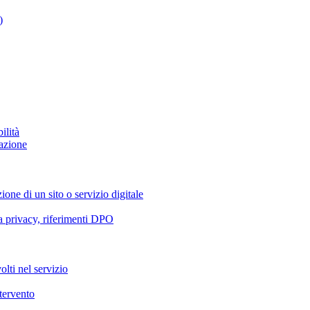
)
ilità
azione
ione di un sito o servizio digitale
va privacy, riferimenti DPO
olti nel servizio
ntervento