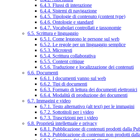
6.4.3. Flussi di interazione
6.4.4. Sistemi di navigazione
6.4.5. Tipologie di contenuto (content type)
6.4.6. Ontologie e standard
6.4.7. Vocabolari controllati e tassonomie
6.5. Scrittura e linguaggio
6.5.1. Come leggono le persone sul web
6.5.2. Le regole per un linguaggio semplice
6.5.3. Microtesti
6.5.4. Scrittura collaborativa
6.5.5. Content critique
6.5.6. Traduzione e localizzazione dei contenuti
6.6. Documenti
6.6.1. I documenti vanno sul web
6.6.2. Tipi di documenti
6.6.3. Formato di lettura dei documenti elettronici
6.6.4. Modalità di produzione dei documenti
6.7. Immagini e video
6.7.1. Testo alternativo (alt text) per le immagini
6.7.2. Sottotitoli per i video
6.7.3. Trascrizioni per i video
6.8. Proprietà intellettuale e privacy
6.8.1. Pubblicazione di contenuti prodotti dalla P
6.8.2. Pubblicazione di contenuti non prodotti dal