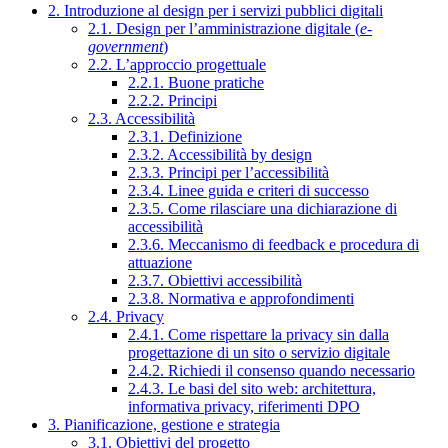
2. Introduzione al design per i servizi pubblici digitali
2.1. Design per l’amministrazione digitale (
e-
government
)
2.2. L’approccio progettuale
2.2.1. Buone pratiche
2.2.2. Principi
2.3. Accessibilità
2.3.1. Definizione
2.3.2. Accessibilità by design
2.3.3. Principi per l’accessibilità
2.3.4. Linee guida e criteri di successo
2.3.5. Come rilasciare una dichiarazione di
accessibilità
2.3.6. Meccanismo di feedback e procedura di
attuazione
2.3.7. Obiettivi accessibilità
2.3.8. Normativa e approfondimenti
2.4. Privacy
2.4.1. Come rispettare la privacy sin dalla
progettazione di un sito o servizio digitale
2.4.2. Richiedi il consenso quando necessario
2.4.3. Le basi del sito web: architettura,
informativa privacy, riferimenti DPO
3. Pianificazione, gestione e strategia
3.1. Obiettivi del progetto