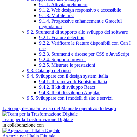
9.1.1. Attività preliminari
9.1.2. Web design responsivo e accessibile
9.1.3. Mobile first
9.1.4. Progressive enhancement e Graceful
degradation
9.2. Strumenti di supporto allo sviluppo del software
9.2.1. Feature detection
9.2.2. Verificare le feature disponibili con Can I
use
9.2.3. Strumenti e risorse per CSS e JavaScript
9.2.4. Supporto browser
9.2.5. Misurare le prestazioni
9.3. Catalogo del riuso
9.4. Sviluppare con il design system .italia
9.4.1. Il framework Bootstrap Italia
9.4.2. Il kit di sviluppo React
9.4.3. Il kit di sviluppo Angular
9.5. Sviluppare con i modelli di sito e servizi
1. Scopo, destinatari e uso del Manuale operativo di design
Team per la Trasformazione Digitale
in collaborazione con
Agenzia per l'Italia Digitale