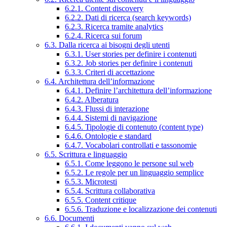
6.2.1. Content discovery
6.2.2. Dati di ricerca (search keywords)
6.2.3. Ricerca tramite analytics
6.2.4. Ricerca sui forum
6.3. Dalla ricerca ai bisogni degli utenti
6.3.1. User stories per definire i contenuti
6.3.2. Job stories per definire i contenuti
6.3.3. Criteri di accettazione
6.4. Architettura dell’informazione
6.4.1. Definire l’architettura dell’informazione
6.4.2. Alberatura
6.4.3. Flussi di interazione
6.4.4. Sistemi di navigazione
6.4.5. Tipologie di contenuto (content type)
6.4.6. Ontologie e standard
6.4.7. Vocabolari controllati e tassonomie
6.5. Scrittura e linguaggio
6.5.1. Come leggono le persone sul web
6.5.2. Le regole per un linguaggio semplice
6.5.3. Microtesti
6.5.4. Scrittura collaborativa
6.5.5. Content critique
6.5.6. Traduzione e localizzazione dei contenuti
6.6. Documenti