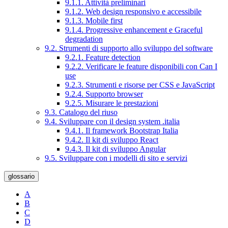
9.1.1. Attività preliminari
9.1.2. Web design responsivo e accessibile
9.1.3. Mobile first
9.1.4. Progressive enhancement e Graceful
degradation
9.2. Strumenti di supporto allo sviluppo del software
9.2.1. Feature detection
9.2.2. Verificare le feature disponibili con Can I
use
9.2.3. Strumenti e risorse per CSS e JavaScript
9.2.4. Supporto browser
9.2.5. Misurare le prestazioni
9.3. Catalogo del riuso
9.4. Sviluppare con il design system .italia
9.4.1. Il framework Bootstrap Italia
9.4.2. Il kit di sviluppo React
9.4.3. Il kit di sviluppo Angular
9.5. Sviluppare con i modelli di sito e servizi
glossario
A
B
C
D