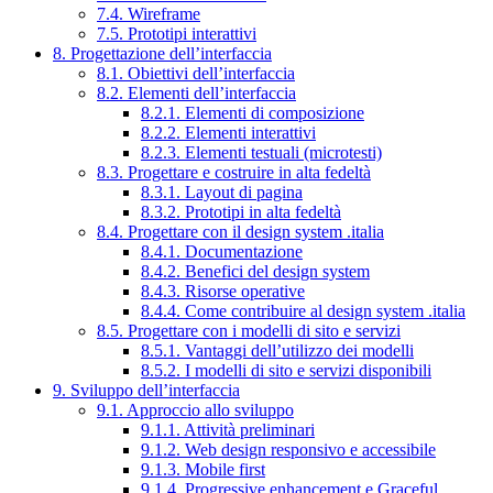
7.4. Wireframe
7.5. Prototipi interattivi
8. Progettazione dell’interfaccia
8.1. Obiettivi dell’interfaccia
8.2. Elementi dell’interfaccia
8.2.1. Elementi di composizione
8.2.2. Elementi interattivi
8.2.3. Elementi testuali (microtesti)
8.3. Progettare e costruire in alta fedeltà
8.3.1. Layout di pagina
8.3.2. Prototipi in alta fedeltà
8.4. Progettare con il design system .italia
8.4.1. Documentazione
8.4.2. Benefici del design system
8.4.3. Risorse operative
8.4.4. Come contribuire al design system .italia
8.5. Progettare con i modelli di sito e servizi
8.5.1. Vantaggi dell’utilizzo dei modelli
8.5.2. I modelli di sito e servizi disponibili
9. Sviluppo dell’interfaccia
9.1. Approccio allo sviluppo
9.1.1. Attività preliminari
9.1.2. Web design responsivo e accessibile
9.1.3. Mobile first
9.1.4. Progressive enhancement e Graceful