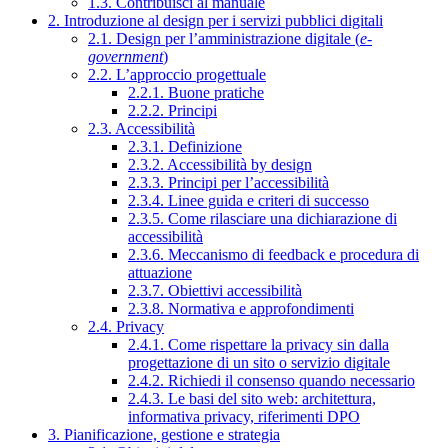
1.3. Contribuisci al manuale
2. Introduzione al design per i servizi pubblici digitali
2.1. Design per l’amministrazione digitale (
e-
government
)
2.2. L’approccio progettuale
2.2.1. Buone pratiche
2.2.2. Principi
2.3. Accessibilità
2.3.1. Definizione
2.3.2. Accessibilità by design
2.3.3. Principi per l’accessibilità
2.3.4. Linee guida e criteri di successo
2.3.5. Come rilasciare una dichiarazione di
accessibilità
2.3.6. Meccanismo di feedback e procedura di
attuazione
2.3.7. Obiettivi accessibilità
2.3.8. Normativa e approfondimenti
2.4. Privacy
2.4.1. Come rispettare la privacy sin dalla
progettazione di un sito o servizio digitale
2.4.2. Richiedi il consenso quando necessario
2.4.3. Le basi del sito web: architettura,
informativa privacy, riferimenti DPO
3. Pianificazione, gestione e strategia