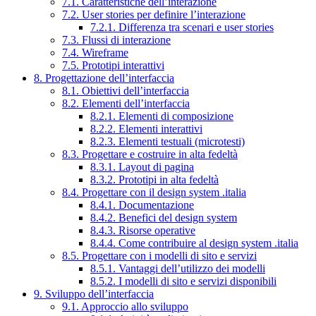
7.1. Caratteristiche dell’interazione
7.2. User stories per definire l’interazione
7.2.1. Differenza tra scenari e user stories
7.3. Flussi di interazione
7.4. Wireframe
7.5. Prototipi interattivi
8. Progettazione dell’interfaccia
8.1. Obiettivi dell’interfaccia
8.2. Elementi dell’interfaccia
8.2.1. Elementi di composizione
8.2.2. Elementi interattivi
8.2.3. Elementi testuali (microtesti)
8.3. Progettare e costruire in alta fedeltà
8.3.1. Layout di pagina
8.3.2. Prototipi in alta fedeltà
8.4. Progettare con il design system .italia
8.4.1. Documentazione
8.4.2. Benefici del design system
8.4.3. Risorse operative
8.4.4. Come contribuire al design system .italia
8.5. Progettare con i modelli di sito e servizi
8.5.1. Vantaggi dell’utilizzo dei modelli
8.5.2. I modelli di sito e servizi disponibili
9. Sviluppo dell’interfaccia
9.1. Approccio allo sviluppo