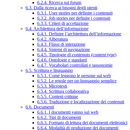
6.2.4. Ricerca sui forum
6.3. Dalla ricerca ai bisogni degli utenti
6.3.1. User stories per definire i contenuti
6.3.2. Job stories per definire i contenuti
6.3.3. Criteri di accettazione
6.4. Architettura dell’informazione
6.4.1. Definire l’architettura dell’informazione
6.4.2. Alberatura
6.4.3. Flussi di interazione
6.4.4. Sistemi di navigazione
6.4.5. Tipologie di contenuto (content type)
6.4.6. Ontologie e standard
6.4.7. Vocabolari controllati e tassonomie
6.5. Scrittura e linguaggio
6.5.1. Come leggono le persone sul web
6.5.2. Le regole per un linguaggio semplice
6.5.3. Microtesti
6.5.4. Scrittura collaborativa
6.5.5. Content critique
6.5.6. Traduzione e localizzazione dei contenuti
6.6. Documenti
6.6.1. I documenti vanno sul web
6.6.2. Tipi di documenti
6.6.3. Formato di lettura dei documenti elettronici
6.6.4. Modalità di produzione dei documenti