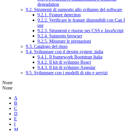
degradation
9.2. Strumenti di supporto allo sviluppo del software
9.2.1. Feature detection
9.2.2. Verificare le feature disponibili con Can I
use
9.2.3. Strumenti e risorse per CSS e JavaScript
9.2.4. Supporto browser
9.2.5. Misurare le prestazioni
9.3. Catalogo del riuso
9.4. Sviluppare con il design system .italia
9.4.1. Il framework Bootstrap Italia
9.4.2. Il kit di sviluppo React
9.4.3. Il kit di sviluppo Angular
9.5. Sviluppare con i modelli di sito e servizi
None
None
A
B
C
D
E
I
M