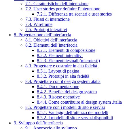
7.1. Caratteristiche dell’interazione
7.2. User stories per definire l’interazione
7.2.1. Differenza tra scenari e user stories
7.3. Flussi di interazione
7.4. Wireframe
7.5. Prototipi interattivi
8. Progettazione dell’interfaccia
8.1. Obiettivi dell’interfaccia
8.2. Elementi dell’interfaccia
8.2.1. Elementi di composizione
8.2.2. Elementi interattivi
8.2.3. Elementi testuali (microtesti)
8.3. Progettare e costruire in alta fedeltà
8.3.1. Layout di pagina
8.3.2. Prototipi in alta fedeltà
8.4. Progettare con il design system .italia
8.4.1. Documentazione
8.4.2. Benefici del design system
8.4.3. Risorse operative
8.4.4. Come contribuire al design system .italia
8.5. Progettare con i modelli di sito e servizi
8.5.1. Vantaggi dell’utilizzo dei modelli
8.5.2. I modelli di sito e servizi disponibili
9. Sviluppo dell’interfaccia
9.1. Approccio allo sviluppo