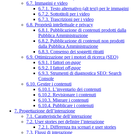
6.7. Immagini e video
6.7.1. Testo alternativo (alt text) per le immagini
6.7.2. Sottotitoli per i video
6.7.3. Trascrizioni per i video
6.8. Proprietà intellettuale e privacy
6.8.1. Pubblicazione di contenuti prodotti dalla
Pubblica Amministrazione
6.8.2. Pubblicazione di contenuti non prodotti
dalla Pubblica Amministrazione
6.8.3. Consenso dei soggetti ritratti
6.9. Ottimizzazione per i motori di ricerca (SEO)
6.9.1. I fattori
on-page
6.9.2. I fattori
off-page
6.9.3. Strumenti di diagnostica SEO: Search
Console
6.10. Gestire i contenuti
6.10.1. L’inventario dei contenuti
6.10.2. Revisionare i contenuti
6.10.3. Migrare i contenuti
6.10.4. Pubblicare i contenuti
7. Progettazione dell’interazione
7.1. Caratteristiche dell’interazione
7.2. User stories per definire l’interazione
7.2.1. Differenza tra scenari e user stories
7.3. Flussi di interazione