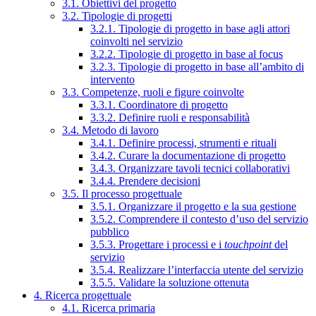
3.1. Obiettivi del progetto
3.2. Tipologie di progetti
3.2.1. Tipologie di progetto in base agli attori
coinvolti nel servizio
3.2.2. Tipologie di progetto in base al focus
3.2.3. Tipologie di progetto in base all’ambito di
intervento
3.3. Competenze, ruoli e figure coinvolte
3.3.1. Coordinatore di progetto
3.3.2. Definire ruoli e responsabilità
3.4. Metodo di lavoro
3.4.1. Definire processi, strumenti e rituali
3.4.2. Curare la documentazione di progetto
3.4.3. Organizzare tavoli tecnici collaborativi
3.4.4. Prendere decisioni
3.5. Il processo progettuale
3.5.1. Organizzare il progetto e la sua gestione
3.5.2. Comprendere il contesto d’uso del servizio
pubblico
3.5.3. Progettare i processi e i
touchpoint
del
servizio
3.5.4. Realizzare l’interfaccia utente del servizio
3.5.5. Validare la soluzione ottenuta
4. Ricerca progettuale
4.1. Ricerca primaria