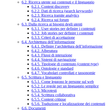
6.2. Ricerca utente sui contenuti e il linguaggio
6.2.1. Content discovery
6.2.2. Dati di ricerca (search keywords)
6.2.3. Ricerca tramite analytics
6.2.4. Ricerca sui forum
6.3. Dalla ricerca ai bisogni degli utenti
6.3.1. User stories per definire i contenuti
6.3.2. Job stories per definire i contenuti
6.3.3. Criteri di accettazione
6.4. Architettura dell’informazione
6.4.1. Definire l’architettura dell’informazione
6.4.2. Alberatura
6.4.3. Flussi di interazione
6.4.4. Sistemi di navigazione
6.4.5. Tipologie di contenuto (content type)
6.4.6. Ontologie e standard
6.4.7. Vocabolari controllati e tassonomie
6.5. Scrittura e linguaggio
6.5.1. Come leggono le persone sul web
6.5.2. Le regole per un linguaggio semplice
6.5.3. Microtesti
6.5.4. Scrittura collaborativa
6.5.5. Content critique
6.5.6. Traduzione e localizzazione dei contenuti
6.6. Documenti