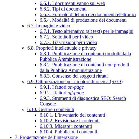
6.6.1. I documenti vanno sul web
6.6.2. Tipi di documenti
6.6.3. Formato di lettura dei documenti elettronici
6.6.4. Modalità di produzione dei documenti
6.7. Immagini e video
6.7.1. Testo alternativo (alt text) per le immagini
6.7.2. Sottotitoli per i video
6.7.3. Trascrizioni per i video
6.8. Proprietà intellettuale e privacy
6.8.1. Pubblicazione di contenuti prodotti dalla
Pubblica Amministrazione
6.8.2. Pubblicazione di contenuti non prodotti
dalla Pubblica Amministrazione
6.8.3. Consenso dei soggetti ritratti
6.9. Ottimizzazione per i motori di ricerca (SEO)
6.9.1. I fattori
on-page
6.9.2. I fattori
off-page
6.9.3. Strumenti di diagnostica SEO: Search
Console
6.10. Gestire i contenuti
6.10.1. L’inventario dei contenuti
6.10.2. Revisionare i contenuti
6.10.3. Migrare i contenuti
6.10.4. Pubblicare i contenuti
7. Progettazione dell’interazione