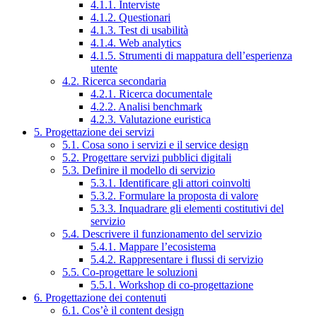
4.1.1. Interviste
4.1.2. Questionari
4.1.3. Test di usabilità
4.1.4. Web analytics
4.1.5. Strumenti di mappatura dell’esperienza
utente
4.2. Ricerca secondaria
4.2.1. Ricerca documentale
4.2.2. Analisi benchmark
4.2.3. Valutazione euristica
5. Progettazione dei servizi
5.1. Cosa sono i servizi e il service design
5.2. Progettare servizi pubblici digitali
5.3. Definire il modello di servizio
5.3.1. Identificare gli attori coinvolti
5.3.2. Formulare la proposta di valore
5.3.3. Inquadrare gli elementi costitutivi del
servizio
5.4. Descrivere il funzionamento del servizio
5.4.1. Mappare l’ecosistema
5.4.2. Rappresentare i flussi di servizio
5.5. Co-progettare le soluzioni
5.5.1. Workshop di co-progettazione
6. Progettazione dei contenuti
6.1. Cos’è il content design