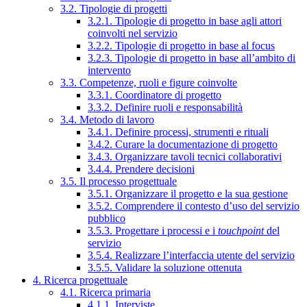
3.2. Tipologie di progetti
3.2.1. Tipologie di progetto in base agli attori
coinvolti nel servizio
3.2.2. Tipologie di progetto in base al focus
3.2.3. Tipologie di progetto in base all’ambito di
intervento
3.3. Competenze, ruoli e figure coinvolte
3.3.1. Coordinatore di progetto
3.3.2. Definire ruoli e responsabilità
3.4. Metodo di lavoro
3.4.1. Definire processi, strumenti e rituali
3.4.2. Curare la documentazione di progetto
3.4.3. Organizzare tavoli tecnici collaborativi
3.4.4. Prendere decisioni
3.5. Il processo progettuale
3.5.1. Organizzare il progetto e la sua gestione
3.5.2. Comprendere il contesto d’uso del servizio
pubblico
3.5.3. Progettare i processi e i
touchpoint
del
servizio
3.5.4. Realizzare l’interfaccia utente del servizio
3.5.5. Validare la soluzione ottenuta
4. Ricerca progettuale
4.1. Ricerca primaria
4.1.1. Interviste