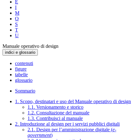
E
I
M
O
S
T
U
Manuale operativo di design
indici e glossario
contenuti
figure
tabelle
glossario
Sommario
1. Scopo, destinatari e uso del Manuale operativo di design
1.1. Versionamento e storico
1.2. Consultazione del manuale
1.3. Contribuisci al manuale
2. Introduzione al design per i servizi pubblici digitali
2.1. Design per l’amministrazione digitale (
e-
government
)