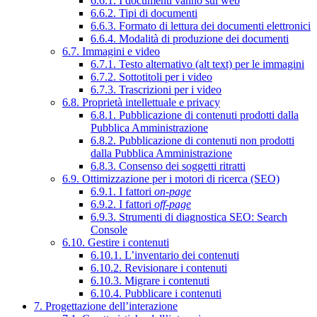
6.6.1. I documenti vanno sul web
6.6.2. Tipi di documenti
6.6.3. Formato di lettura dei documenti elettronici
6.6.4. Modalità di produzione dei documenti
6.7. Immagini e video
6.7.1. Testo alternativo (alt text) per le immagini
6.7.2. Sottotitoli per i video
6.7.3. Trascrizioni per i video
6.8. Proprietà intellettuale e privacy
6.8.1. Pubblicazione di contenuti prodotti dalla
Pubblica Amministrazione
6.8.2. Pubblicazione di contenuti non prodotti
dalla Pubblica Amministrazione
6.8.3. Consenso dei soggetti ritratti
6.9. Ottimizzazione per i motori di ricerca (SEO)
6.9.1. I fattori
on-page
6.9.2. I fattori
off-page
6.9.3. Strumenti di diagnostica SEO: Search
Console
6.10. Gestire i contenuti
6.10.1. L’inventario dei contenuti
6.10.2. Revisionare i contenuti
6.10.3. Migrare i contenuti
6.10.4. Pubblicare i contenuti
7. Progettazione dell’interazione