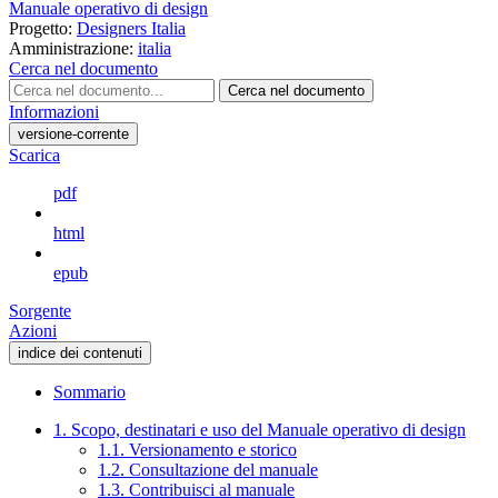
Manuale operativo di design
Progetto:
Designers Italia
Amministrazione:
italia
Cerca nel documento
Cerca nel documento
Informazioni
versione-corrente
Scarica
pdf
html
epub
Sorgente
Azioni
indice dei contenuti
Sommario
1. Scopo, destinatari e uso del Manuale operativo di design
1.1. Versionamento e storico
1.2. Consultazione del manuale
1.3. Contribuisci al manuale