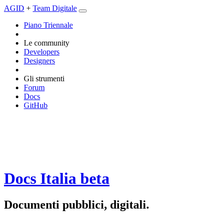
AGID
+
Team Digitale
Piano Triennale
Le community
Developers
Designers
Gli strumenti
Forum
Docs
GitHub
Docs Italia
beta
Documenti pubblici, digitali.