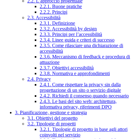
2.2. L’approccio progettuale
2.2.1. Buone pratiche
2.2.2. Principi
2.3. Accessibilità
2.3.1. Definizione
2.3.2. Accessibilità by design
2.3.3. Principi per l’accessibilità
2.3.4. Linee guida e criteri di successo
2.3.5. Come rilasciare una dichiarazione di
accessibilità
2.3.6. Meccanismo di feedback e procedura di
attuazione
2.3.7. Obiettivi accessibilità
2.3.8. Normativa e approfondimenti
2.4. Privacy
2.4.1. Come rispettare la privacy sin dalla
progettazione di un sito o servizio digitale
2.4.2. Richiedi il consenso quando necessario
2.4.3. Le basi del sito web: architettura,
informativa privacy, riferimenti DPO
3. Pianificazione, gestione e strategia
3.1. Obiettivi del progetto
3.2. Tipologie di progetti
3.2.1. Tipologie di progetto in base agli attori
coinvolti nel servizio