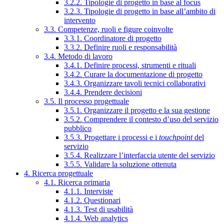
3.2.2. Tipologie di progetto in base al focus
3.2.3. Tipologie di progetto in base all’ambito di
intervento
3.3. Competenze, ruoli e figure coinvolte
3.3.1. Coordinatore di progetto
3.3.2. Definire ruoli e responsabilità
3.4. Metodo di lavoro
3.4.1. Definire processi, strumenti e rituali
3.4.2. Curare la documentazione di progetto
3.4.3. Organizzare tavoli tecnici collaborativi
3.4.4. Prendere decisioni
3.5. Il processo progettuale
3.5.1. Organizzare il progetto e la sua gestione
3.5.2. Comprendere il contesto d’uso del servizio
pubblico
3.5.3. Progettare i processi e i
touchpoint
del
servizio
3.5.4. Realizzare l’interfaccia utente del servizio
3.5.5. Validare la soluzione ottenuta
4. Ricerca progettuale
4.1. Ricerca primaria
4.1.1. Interviste
4.1.2. Questionari
4.1.3. Test di usabilità
4.1.4. Web analytics