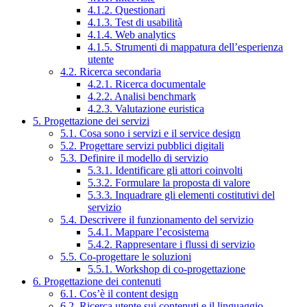
4.1.2. Questionari
4.1.3. Test di usabilità
4.1.4. Web analytics
4.1.5. Strumenti di mappatura dell’esperienza
utente
4.2. Ricerca secondaria
4.2.1. Ricerca documentale
4.2.2. Analisi benchmark
4.2.3. Valutazione euristica
5. Progettazione dei servizi
5.1. Cosa sono i servizi e il service design
5.2. Progettare servizi pubblici digitali
5.3. Definire il modello di servizio
5.3.1. Identificare gli attori coinvolti
5.3.2. Formulare la proposta di valore
5.3.3. Inquadrare gli elementi costitutivi del
servizio
5.4. Descrivere il funzionamento del servizio
5.4.1. Mappare l’ecosistema
5.4.2. Rappresentare i flussi di servizio
5.5. Co-progettare le soluzioni
5.5.1. Workshop di co-progettazione
6. Progettazione dei contenuti
6.1. Cos’è il content design
6.2. Ricerca utente sui contenuti e il linguaggio