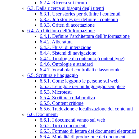
6.2.4. Ricerca sui forum
6.3. Dalla ricerca ai bisogni degli utenti
6.3.1. User stories per definire i contenuti
6.3.2. Job stories per definire i contenuti
6.3.3. Criteri di accettazione
6.4. Architettura dell’informazione
6.4.1. Definire l’architettura dell’informazione
6.4.2. Alberatura
6.4.3. Flussi di interazione
6.4.4. Sistemi di navigazione
6.4.5. Tipologie di contenuto (content type)
6.4.6. Ontologie e standard
6.4.7. Vocabolari controllati e tassonomie
6.5. Scrittura e linguaggio
6.5.1. Come leggono le persone sul web
6.5.2. Le regole per un linguaggio semplice
6.5.3. Microtesti
6.5.4. Scrittura collaborativa
6.5.5. Content critique
6.5.6. Traduzione e localizzazione dei contenuti
6.6. Documenti
6.6.1. I documenti vanno sul web
6.6.2. Tipi di documenti
6.6.3. Formato di lettura dei documenti elettronici
6.6.4. Modalità di produzione dei documenti