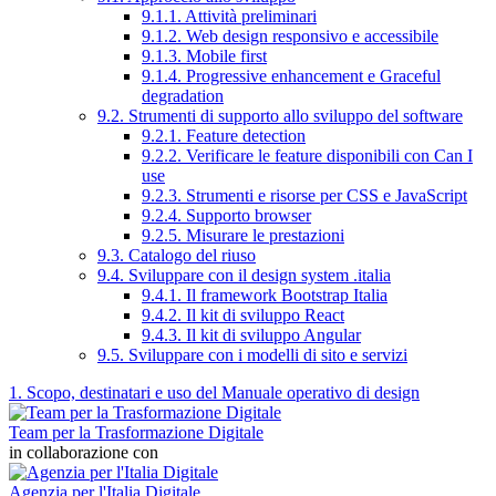
9.1.1. Attività preliminari
9.1.2. Web design responsivo e accessibile
9.1.3. Mobile first
9.1.4. Progressive enhancement e Graceful
degradation
9.2. Strumenti di supporto allo sviluppo del software
9.2.1. Feature detection
9.2.2. Verificare le feature disponibili con Can I
use
9.2.3. Strumenti e risorse per CSS e JavaScript
9.2.4. Supporto browser
9.2.5. Misurare le prestazioni
9.3. Catalogo del riuso
9.4. Sviluppare con il design system .italia
9.4.1. Il framework Bootstrap Italia
9.4.2. Il kit di sviluppo React
9.4.3. Il kit di sviluppo Angular
9.5. Sviluppare con i modelli di sito e servizi
1. Scopo, destinatari e uso del Manuale operativo di design
Team per la Trasformazione Digitale
in collaborazione con
Agenzia per l'Italia Digitale