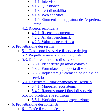
4.1.1. Interviste
4.1.2. Questionari
4.1.3. Test di usabilità
4.1.4. Web analytics
4.1.5. Strumenti di mappatura dell’esperienza
utente
4.2. Ricerca secondaria
4.2.1. Ricerca documentale
4.2.2. Analisi benchmark
4.2.3. Valutazione euristica
5. Progettazione dei servizi
5.1. Cosa sono i servizi e il service design
5.2. Progettare servizi pubblici digitali
5.3. Definire il modello di servizio
5.3.1. Identificare gli attori coinvolti
5.3.2. Formulare la proposta di valore
5.3.3. Inquadrare gli elementi costitutivi del
servizio
5.4. Descrivere il funzionamento del servizio
5.4.1. Mappare l’ecosistema
5.4.2. Rappresentare i flussi di servizio
5.5. Co-progettare le soluzioni
5.5.1. Workshop di co-progettazione
6. Progettazione dei contenuti
6.1. Cos’è il content design