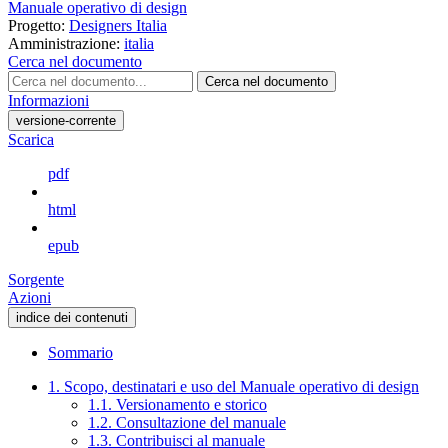
Manuale operativo di design
Progetto:
Designers Italia
Amministrazione:
italia
Cerca nel documento
Cerca nel documento
Informazioni
versione-corrente
Scarica
pdf
html
epub
Sorgente
Azioni
indice dei contenuti
Sommario
1. Scopo, destinatari e uso del Manuale operativo di design
1.1. Versionamento e storico
1.2. Consultazione del manuale
1.3. Contribuisci al manuale