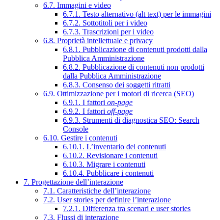
6.7. Immagini e video
6.7.1. Testo alternativo (alt text) per le immagini
6.7.2. Sottotitoli per i video
6.7.3. Trascrizioni per i video
6.8. Proprietà intellettuale e privacy
6.8.1. Pubblicazione di contenuti prodotti dalla
Pubblica Amministrazione
6.8.2. Pubblicazione di contenuti non prodotti
dalla Pubblica Amministrazione
6.8.3. Consenso dei soggetti ritratti
6.9. Ottimizzazione per i motori di ricerca (SEO)
6.9.1. I fattori
on-page
6.9.2. I fattori
off-page
6.9.3. Strumenti di diagnostica SEO: Search
Console
6.10. Gestire i contenuti
6.10.1. L’inventario dei contenuti
6.10.2. Revisionare i contenuti
6.10.3. Migrare i contenuti
6.10.4. Pubblicare i contenuti
7. Progettazione dell’interazione
7.1. Caratteristiche dell’interazione
7.2. User stories per definire l’interazione
7.2.1. Differenza tra scenari e user stories
7.3. Flussi di interazione