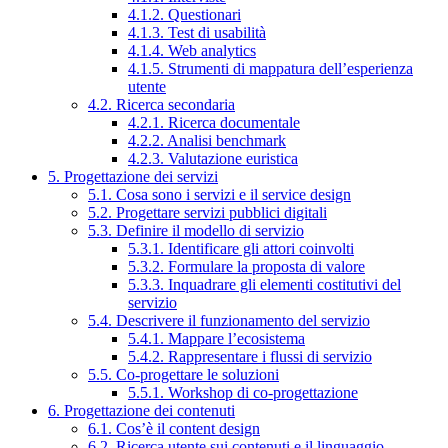
4.1.2. Questionari
4.1.3. Test di usabilità
4.1.4. Web analytics
4.1.5. Strumenti di mappatura dell’esperienza
utente
4.2. Ricerca secondaria
4.2.1. Ricerca documentale
4.2.2. Analisi benchmark
4.2.3. Valutazione euristica
5. Progettazione dei servizi
5.1. Cosa sono i servizi e il service design
5.2. Progettare servizi pubblici digitali
5.3. Definire il modello di servizio
5.3.1. Identificare gli attori coinvolti
5.3.2. Formulare la proposta di valore
5.3.3. Inquadrare gli elementi costitutivi del
servizio
5.4. Descrivere il funzionamento del servizio
5.4.1. Mappare l’ecosistema
5.4.2. Rappresentare i flussi di servizio
5.5. Co-progettare le soluzioni
5.5.1. Workshop di co-progettazione
6. Progettazione dei contenuti
6.1. Cos’è il content design
6.2. Ricerca utente sui contenuti e il linguaggio