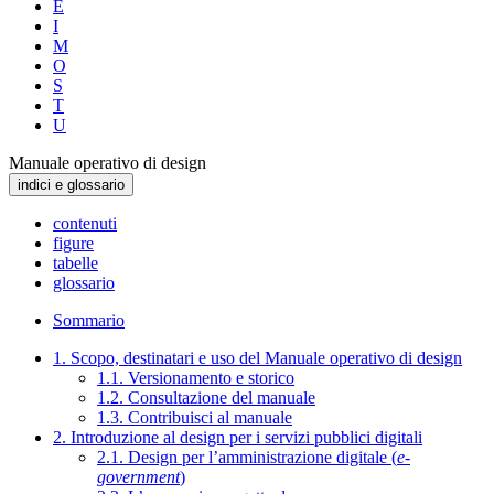
E
I
M
O
S
T
U
Manuale operativo di design
indici e glossario
contenuti
figure
tabelle
glossario
Sommario
1. Scopo, destinatari e uso del Manuale operativo di design
1.1. Versionamento e storico
1.2. Consultazione del manuale
1.3. Contribuisci al manuale
2. Introduzione al design per i servizi pubblici digitali
2.1. Design per l’amministrazione digitale (
e-
government
)