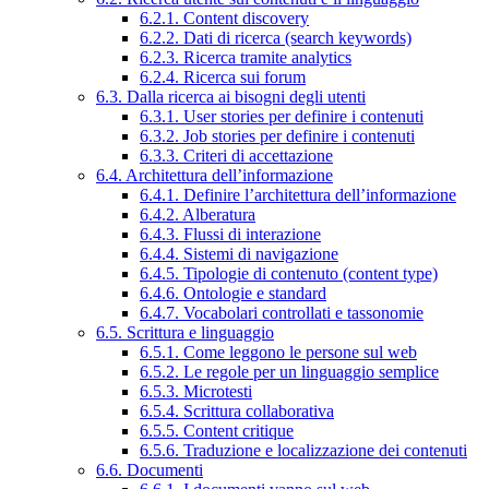
6.2.1. Content discovery
6.2.2. Dati di ricerca (search keywords)
6.2.3. Ricerca tramite analytics
6.2.4. Ricerca sui forum
6.3. Dalla ricerca ai bisogni degli utenti
6.3.1. User stories per definire i contenuti
6.3.2. Job stories per definire i contenuti
6.3.3. Criteri di accettazione
6.4. Architettura dell’informazione
6.4.1. Definire l’architettura dell’informazione
6.4.2. Alberatura
6.4.3. Flussi di interazione
6.4.4. Sistemi di navigazione
6.4.5. Tipologie di contenuto (content type)
6.4.6. Ontologie e standard
6.4.7. Vocabolari controllati e tassonomie
6.5. Scrittura e linguaggio
6.5.1. Come leggono le persone sul web
6.5.2. Le regole per un linguaggio semplice
6.5.3. Microtesti
6.5.4. Scrittura collaborativa
6.5.5. Content critique
6.5.6. Traduzione e localizzazione dei contenuti
6.6. Documenti