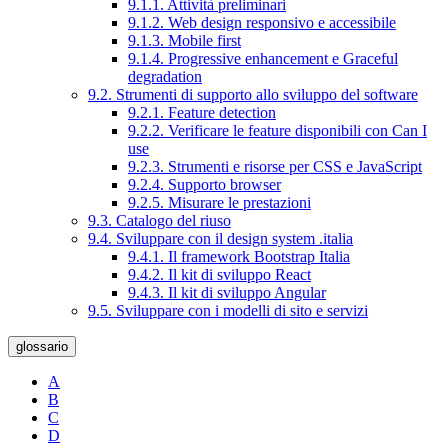
9.1.1. Attività preliminari
9.1.2. Web design responsivo e accessibile
9.1.3. Mobile first
9.1.4. Progressive enhancement e Graceful
degradation
9.2. Strumenti di supporto allo sviluppo del software
9.2.1. Feature detection
9.2.2. Verificare le feature disponibili con Can I
use
9.2.3. Strumenti e risorse per CSS e JavaScript
9.2.4. Supporto browser
9.2.5. Misurare le prestazioni
9.3. Catalogo del riuso
9.4. Sviluppare con il design system .italia
9.4.1. Il framework Bootstrap Italia
9.4.2. Il kit di sviluppo React
9.4.3. Il kit di sviluppo Angular
9.5. Sviluppare con i modelli di sito e servizi
glossario
A
B
C
D