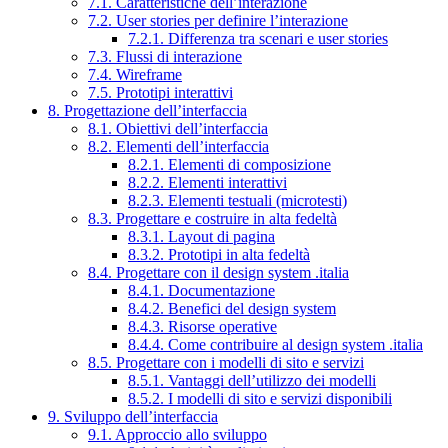
7.1. Caratteristiche dell’interazione
7.2. User stories per definire l’interazione
7.2.1. Differenza tra scenari e user stories
7.3. Flussi di interazione
7.4. Wireframe
7.5. Prototipi interattivi
8. Progettazione dell’interfaccia
8.1. Obiettivi dell’interfaccia
8.2. Elementi dell’interfaccia
8.2.1. Elementi di composizione
8.2.2. Elementi interattivi
8.2.3. Elementi testuali (microtesti)
8.3. Progettare e costruire in alta fedeltà
8.3.1. Layout di pagina
8.3.2. Prototipi in alta fedeltà
8.4. Progettare con il design system .italia
8.4.1. Documentazione
8.4.2. Benefici del design system
8.4.3. Risorse operative
8.4.4. Come contribuire al design system .italia
8.5. Progettare con i modelli di sito e servizi
8.5.1. Vantaggi dell’utilizzo dei modelli
8.5.2. I modelli di sito e servizi disponibili
9. Sviluppo dell’interfaccia
9.1. Approccio allo sviluppo