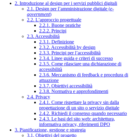
2. Introduzione al design per i servizi pubblici digitali
2.1. Design per l’amministrazione digitale (
e-
government
)
2.2. L’approccio progettuale
2.2.1. Buone pratiche
2.2.2. Principi
2.3. Accessibilità
2.3.1. Definizione
2.3.2. Accessibilità by design
2.3.3. Principi per l’accessibilità
2.3.4. Linee guida e criteri di successo
2.3.5. Come rilasciare una dichiarazione di
accessibilità
2.3.6. Meccanismo di feedback e procedura di
attuazione
2.3.7. Obiettivi accessibilità
2.3.8. Normativa e approfondimenti
2.4. Privacy
2.4.1. Come rispettare la privacy sin dalla
progettazione di un sito o servizio digitale
2.4.2. Richiedi il consenso quando necessario
2.4.3. Le basi del sito web: architettura,
informativa privacy, riferimenti DPO
3. Pianificazione, gestione e strategia
3.1. Obiettivi del progetto