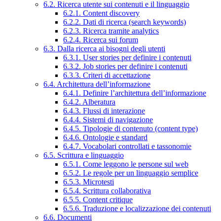
6.2. Ricerca utente sui contenuti e il linguaggio
6.2.1. Content discovery
6.2.2. Dati di ricerca (search keywords)
6.2.3. Ricerca tramite analytics
6.2.4. Ricerca sui forum
6.3. Dalla ricerca ai bisogni degli utenti
6.3.1. User stories per definire i contenuti
6.3.2. Job stories per definire i contenuti
6.3.3. Criteri di accettazione
6.4. Architettura dell’informazione
6.4.1. Definire l’architettura dell’informazione
6.4.2. Alberatura
6.4.3. Flussi di interazione
6.4.4. Sistemi di navigazione
6.4.5. Tipologie di contenuto (content type)
6.4.6. Ontologie e standard
6.4.7. Vocabolari controllati e tassonomie
6.5. Scrittura e linguaggio
6.5.1. Come leggono le persone sul web
6.5.2. Le regole per un linguaggio semplice
6.5.3. Microtesti
6.5.4. Scrittura collaborativa
6.5.5. Content critique
6.5.6. Traduzione e localizzazione dei contenuti
6.6. Documenti