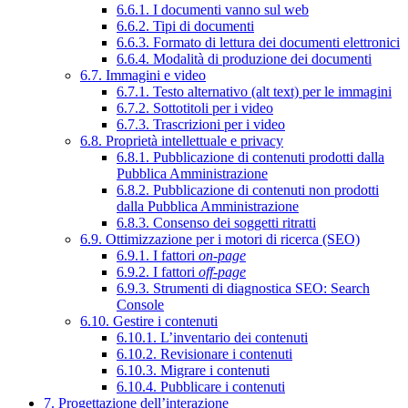
6.6.1. I documenti vanno sul web
6.6.2. Tipi di documenti
6.6.3. Formato di lettura dei documenti elettronici
6.6.4. Modalità di produzione dei documenti
6.7. Immagini e video
6.7.1. Testo alternativo (alt text) per le immagini
6.7.2. Sottotitoli per i video
6.7.3. Trascrizioni per i video
6.8. Proprietà intellettuale e privacy
6.8.1. Pubblicazione di contenuti prodotti dalla
Pubblica Amministrazione
6.8.2. Pubblicazione di contenuti non prodotti
dalla Pubblica Amministrazione
6.8.3. Consenso dei soggetti ritratti
6.9. Ottimizzazione per i motori di ricerca (SEO)
6.9.1. I fattori
on-page
6.9.2. I fattori
off-page
6.9.3. Strumenti di diagnostica SEO: Search
Console
6.10. Gestire i contenuti
6.10.1. L’inventario dei contenuti
6.10.2. Revisionare i contenuti
6.10.3. Migrare i contenuti
6.10.4. Pubblicare i contenuti
7. Progettazione dell’interazione