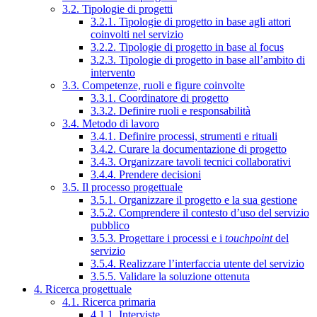
3.2. Tipologie di progetti
3.2.1. Tipologie di progetto in base agli attori
coinvolti nel servizio
3.2.2. Tipologie di progetto in base al focus
3.2.3. Tipologie di progetto in base all’ambito di
intervento
3.3. Competenze, ruoli e figure coinvolte
3.3.1. Coordinatore di progetto
3.3.2. Definire ruoli e responsabilità
3.4. Metodo di lavoro
3.4.1. Definire processi, strumenti e rituali
3.4.2. Curare la documentazione di progetto
3.4.3. Organizzare tavoli tecnici collaborativi
3.4.4. Prendere decisioni
3.5. Il processo progettuale
3.5.1. Organizzare il progetto e la sua gestione
3.5.2. Comprendere il contesto d’uso del servizio
pubblico
3.5.3. Progettare i processi e i
touchpoint
del
servizio
3.5.4. Realizzare l’interfaccia utente del servizio
3.5.5. Validare la soluzione ottenuta
4. Ricerca progettuale
4.1. Ricerca primaria
4.1.1. Interviste