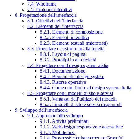
7.4. Wireframe
7.5. Prototipi interattivi
8. Progettazione dell’interfaccia
8.1. Obiettivi dell’interfaccia
8.2. Elementi dell’interfaccia
8.2.1. Elementi di composizione
8.2.2. Elementi interattivi
8.2.3. Elementi testuali (microtesti)
8.3. Progettare e costruire in alta fedeltà
8.3.1. Layout di pagina
8.3.2. Prototipi in alta fedeltà
8.4. Progettare con il design system .italia
8.4.1. Documentazione
8.4.2. Benefici del design system
8.4.3. Risorse operative
8.4.4. Come contribuire al design system .italia
8.5. Progettare con i modelli di sito e servizi
8.5.1. Vantaggi dell’utilizzo dei modelli
8.5.2. I modelli di sito e servizi disponibili
9. Sviluppo dell’interfaccia
9.1. Approccio allo sviluppo
9.1.1. Attività preliminari
9.1.2. Web design responsivo e accessibile
9.1.3. Mobile first
9.1.4. Progressive enhancement e Graceful