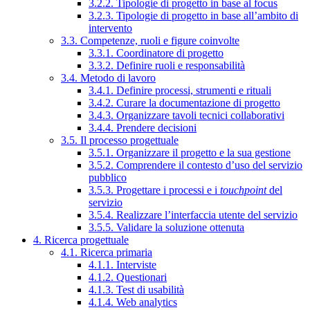
3.2.2. Tipologie di progetto in base al focus
3.2.3. Tipologie di progetto in base all’ambito di
intervento
3.3. Competenze, ruoli e figure coinvolte
3.3.1. Coordinatore di progetto
3.3.2. Definire ruoli e responsabilità
3.4. Metodo di lavoro
3.4.1. Definire processi, strumenti e rituali
3.4.2. Curare la documentazione di progetto
3.4.3. Organizzare tavoli tecnici collaborativi
3.4.4. Prendere decisioni
3.5. Il processo progettuale
3.5.1. Organizzare il progetto e la sua gestione
3.5.2. Comprendere il contesto d’uso del servizio
pubblico
3.5.3. Progettare i processi e i
touchpoint
del
servizio
3.5.4. Realizzare l’interfaccia utente del servizio
3.5.5. Validare la soluzione ottenuta
4. Ricerca progettuale
4.1. Ricerca primaria
4.1.1. Interviste
4.1.2. Questionari
4.1.3. Test di usabilità
4.1.4. Web analytics