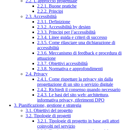
2.2. L’approccio progettuale
2.2.1. Buone pratiche
2.2.2. Principi
2.3. Accessibilità
2.3.1. Definizione
2.3.2. Accessibilità by design
2.3.3. Principi per l’accessibilità
2.3.4. Linee guida e criteri di successo
2.3.5. Come rilasciare una dichiarazione di
accessibilità
2.3.6. Meccanismo di feedback e procedura di
attuazione
2.3.7. Obiettivi accessibilità
2.3.8. Normativa e approfondimenti
2.4. Privacy
2.4.1. Come rispettare la privacy sin dalla
progettazione di un sito o servizio digitale
2.4.2. Richiedi il consenso quando necessario
2.4.3. Le basi del sito web: architettura,
informativa privacy, riferimenti DPO
3. Pianificazione, gestione e strategia
3.1. Obiettivi del progetto
3.2. Tipologie di progetti
3.2.1. Tipologie di progetto in base agli attori
coinvolti nel servizio