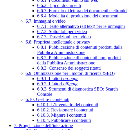
6.6.1. I documenti vanno sul web
6.6.2. Tipi di documenti
6.6.3. Formato di lettura dei documenti elettronici
6.6.4. Modalità di produzione dei documenti
6.7. Immagini e video
6.7.1. Testo alternativo (alt text) per le immagini
6.7.2. Sottotitoli per i video
6.7.3. Trascrizioni per i video
6.8. Proprietà intellettuale e privacy
6.8.1. Pubblicazione di contenuti prodotti dalla
Pubblica Amministrazione
6.8.2. Pubblicazione di contenuti non prodotti
dalla Pubblica Amministrazione
6.8.3. Consenso dei soggetti ritratti
6.9. Ottimizzazione per i motori di ricerca (SEO)
6.9.1. I fattori
on-page
6.9.2. I fattori
off-page
6.9.3. Strumenti di diagnostica SEO: Search
Console
6.10. Gestire i contenuti
6.10.1. L’inventario dei contenuti
6.10.2. Revisionare i contenuti
6.10.3. Migrare i contenuti
6.10.4. Pubblicare i contenuti
7. Progettazione dell’interazione