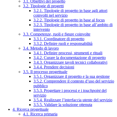
3.1. Obiettivi del progetto
3.2. Tipologie di progetti
3.2.1. Tipologie di progetto in base agli attori
coinvolti nel servizio
3.2.2. Tipologie di progetto in base al focus
3.2.3. Tipologie di progetto in base all’ambito di
intervento
3.3. Competenze, ruoli e figure coinvolte
3.3.1. Coordinatore di progetto
3.3.2. Definire ruoli e responsabilità
3.4. Metodo di lavoro
3.4.1. Definire processi, strumenti e rituali
3.4.2. Curare la documentazione di progetto
3.4.3. Organizzare tavoli tecnici collaborativi
3.4.4. Prendere decisioni
3.5. Il processo progettuale
3.5.1. Organizzare il progetto e la sua gestione
3.5.2. Comprendere il contesto d’uso del servizio
pubblico
3.5.3. Progettare i processi e i
touchpoint
del
servizio
3.5.4. Realizzare l’interfaccia utente del servizio
3.5.5. Validare la soluzione ottenuta
4. Ricerca progettuale
4.1. Ricerca primaria