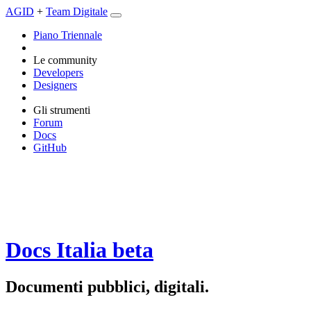
AGID
+
Team Digitale
Piano Triennale
Le community
Developers
Designers
Gli strumenti
Forum
Docs
GitHub
Docs Italia
beta
Documenti pubblici, digitali.