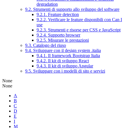
degradation
9.2. Strumenti di supporto allo sviluppo del software
9.2.1. Feature detection
9.2.2. Verificare le feature disponibili con Can I
use
9.2.3. Strumenti e risorse per CSS e JavaScript
9.2.4. Supporto browser
9.2.5. Misurare le prestazioni
9.3. Catalogo del riuso
9.4. Sviluppare con il design system .italia
9.4.1. Il framework Bootstrap Italia
9.4.2. Il kit di sviluppo React
9.4.3. Il kit di sviluppo Angular
9.5. Sviluppare con i modelli di sito e servizi
None
None
A
B
C
D
E
I
M