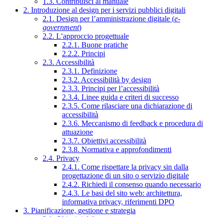
1.3. Contribuisci al manuale
2. Introduzione al design per i servizi pubblici digitali
2.1. Design per l’amministrazione digitale (
e-
government
)
2.2. L’approccio progettuale
2.2.1. Buone pratiche
2.2.2. Principi
2.3. Accessibilità
2.3.1. Definizione
2.3.2. Accessibilità by design
2.3.3. Principi per l’accessibilità
2.3.4. Linee guida e criteri di successo
2.3.5. Come rilasciare una dichiarazione di
accessibilità
2.3.6. Meccanismo di feedback e procedura di
attuazione
2.3.7. Obiettivi accessibilità
2.3.8. Normativa e approfondimenti
2.4. Privacy
2.4.1. Come rispettare la privacy sin dalla
progettazione di un sito o servizio digitale
2.4.2. Richiedi il consenso quando necessario
2.4.3. Le basi del sito web: architettura,
informativa privacy, riferimenti DPO
3. Pianificazione, gestione e strategia