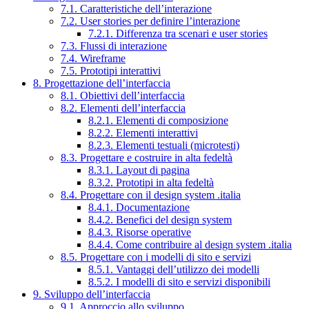
7.1. Caratteristiche dell’interazione
7.2. User stories per definire l’interazione
7.2.1. Differenza tra scenari e user stories
7.3. Flussi di interazione
7.4. Wireframe
7.5. Prototipi interattivi
8. Progettazione dell’interfaccia
8.1. Obiettivi dell’interfaccia
8.2. Elementi dell’interfaccia
8.2.1. Elementi di composizione
8.2.2. Elementi interattivi
8.2.3. Elementi testuali (microtesti)
8.3. Progettare e costruire in alta fedeltà
8.3.1. Layout di pagina
8.3.2. Prototipi in alta fedeltà
8.4. Progettare con il design system .italia
8.4.1. Documentazione
8.4.2. Benefici del design system
8.4.3. Risorse operative
8.4.4. Come contribuire al design system .italia
8.5. Progettare con i modelli di sito e servizi
8.5.1. Vantaggi dell’utilizzo dei modelli
8.5.2. I modelli di sito e servizi disponibili
9. Sviluppo dell’interfaccia
9.1. Approccio allo sviluppo