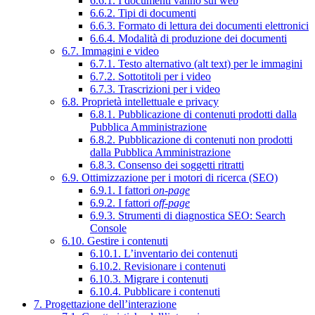
6.6.1. I documenti vanno sul web
6.6.2. Tipi di documenti
6.6.3. Formato di lettura dei documenti elettronici
6.6.4. Modalità di produzione dei documenti
6.7. Immagini e video
6.7.1. Testo alternativo (alt text) per le immagini
6.7.2. Sottotitoli per i video
6.7.3. Trascrizioni per i video
6.8. Proprietà intellettuale e privacy
6.8.1. Pubblicazione di contenuti prodotti dalla
Pubblica Amministrazione
6.8.2. Pubblicazione di contenuti non prodotti
dalla Pubblica Amministrazione
6.8.3. Consenso dei soggetti ritratti
6.9. Ottimizzazione per i motori di ricerca (SEO)
6.9.1. I fattori
on-page
6.9.2. I fattori
off-page
6.9.3. Strumenti di diagnostica SEO: Search
Console
6.10. Gestire i contenuti
6.10.1. L’inventario dei contenuti
6.10.2. Revisionare i contenuti
6.10.3. Migrare i contenuti
6.10.4. Pubblicare i contenuti
7. Progettazione dell’interazione