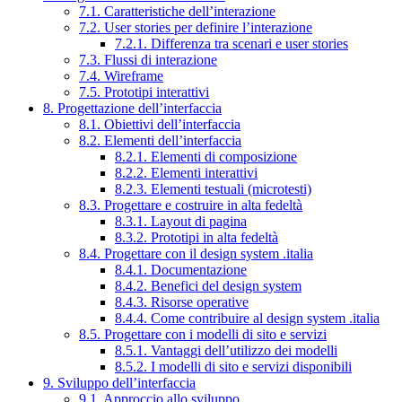
7.1. Caratteristiche dell’interazione
7.2. User stories per definire l’interazione
7.2.1. Differenza tra scenari e user stories
7.3. Flussi di interazione
7.4. Wireframe
7.5. Prototipi interattivi
8. Progettazione dell’interfaccia
8.1. Obiettivi dell’interfaccia
8.2. Elementi dell’interfaccia
8.2.1. Elementi di composizione
8.2.2. Elementi interattivi
8.2.3. Elementi testuali (microtesti)
8.3. Progettare e costruire in alta fedeltà
8.3.1. Layout di pagina
8.3.2. Prototipi in alta fedeltà
8.4. Progettare con il design system .italia
8.4.1. Documentazione
8.4.2. Benefici del design system
8.4.3. Risorse operative
8.4.4. Come contribuire al design system .italia
8.5. Progettare con i modelli di sito e servizi
8.5.1. Vantaggi dell’utilizzo dei modelli
8.5.2. I modelli di sito e servizi disponibili
9. Sviluppo dell’interfaccia
9.1. Approccio allo sviluppo