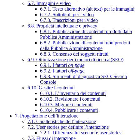
6.7. Immagini e video
6.7.1. Testo alternativo (alt text) per le immagini
6.7.2. Sottotitoli per i video
6.7.3. Trascrizioni per i video
6.8. Proprietà intellettuale e privacy
6.8.1. Pubblicazione di contenuti prodotti dalla
Pubblica Amministrazione
6.8.2. Pubblicazione di contenuti non prodotti
dalla Pubblica Amministrazione
6.8.3. Consenso dei soggetti ritratti
6.9. Ottimizzazione per i motori di ricerca (SEO)
6.9.1. I fattori
on-page
6.9.2. I fattori
off-page
6.9.3. Strumenti di diagnostica SEO: Search
Console
6.10. Gestire i contenuti
6.10.1. L’inventario dei contenuti
6.10.2. Revisionare i contenuti
6.10.3. Migrare i contenuti
6.10.4. Pubblicare i contenuti
7. Progettazione dell’interazione
7.1. Caratteristiche dell’interazione
7.2. User stories per definire l’interazione
7.2.1. Differenza tra scenari e user stories
7.3. Flussi di interazione