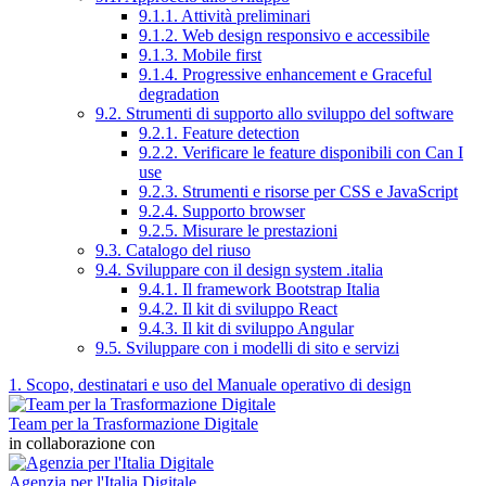
9.1.1. Attività preliminari
9.1.2. Web design responsivo e accessibile
9.1.3. Mobile first
9.1.4. Progressive enhancement e Graceful
degradation
9.2. Strumenti di supporto allo sviluppo del software
9.2.1. Feature detection
9.2.2. Verificare le feature disponibili con Can I
use
9.2.3. Strumenti e risorse per CSS e JavaScript
9.2.4. Supporto browser
9.2.5. Misurare le prestazioni
9.3. Catalogo del riuso
9.4. Sviluppare con il design system .italia
9.4.1. Il framework Bootstrap Italia
9.4.2. Il kit di sviluppo React
9.4.3. Il kit di sviluppo Angular
9.5. Sviluppare con i modelli di sito e servizi
1. Scopo, destinatari e uso del Manuale operativo di design
Team per la Trasformazione Digitale
in collaborazione con
Agenzia per l'Italia Digitale