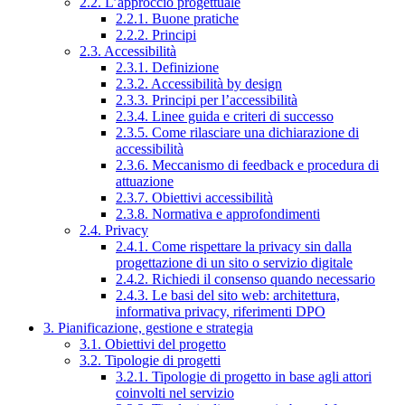
2.2. L’approccio progettuale
2.2.1. Buone pratiche
2.2.2. Principi
2.3. Accessibilità
2.3.1. Definizione
2.3.2. Accessibilità by design
2.3.3. Principi per l’accessibilità
2.3.4. Linee guida e criteri di successo
2.3.5. Come rilasciare una dichiarazione di
accessibilità
2.3.6. Meccanismo di feedback e procedura di
attuazione
2.3.7. Obiettivi accessibilità
2.3.8. Normativa e approfondimenti
2.4. Privacy
2.4.1. Come rispettare la privacy sin dalla
progettazione di un sito o servizio digitale
2.4.2. Richiedi il consenso quando necessario
2.4.3. Le basi del sito web: architettura,
informativa privacy, riferimenti DPO
3. Pianificazione, gestione e strategia
3.1. Obiettivi del progetto
3.2. Tipologie di progetti
3.2.1. Tipologie di progetto in base agli attori
coinvolti nel servizio