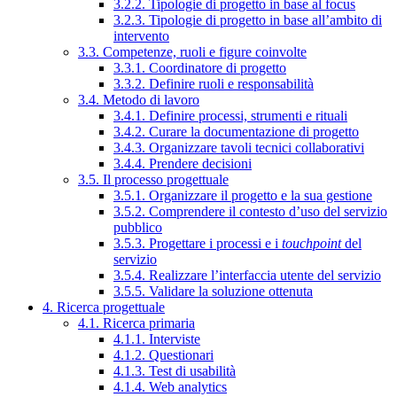
3.2.2. Tipologie di progetto in base al focus
3.2.3. Tipologie di progetto in base all’ambito di
intervento
3.3. Competenze, ruoli e figure coinvolte
3.3.1. Coordinatore di progetto
3.3.2. Definire ruoli e responsabilità
3.4. Metodo di lavoro
3.4.1. Definire processi, strumenti e rituali
3.4.2. Curare la documentazione di progetto
3.4.3. Organizzare tavoli tecnici collaborativi
3.4.4. Prendere decisioni
3.5. Il processo progettuale
3.5.1. Organizzare il progetto e la sua gestione
3.5.2. Comprendere il contesto d’uso del servizio
pubblico
3.5.3. Progettare i processi e i
touchpoint
del
servizio
3.5.4. Realizzare l’interfaccia utente del servizio
3.5.5. Validare la soluzione ottenuta
4. Ricerca progettuale
4.1. Ricerca primaria
4.1.1. Interviste
4.1.2. Questionari
4.1.3. Test di usabilità
4.1.4. Web analytics