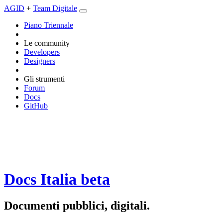
AGID
+
Team Digitale
Piano Triennale
Le community
Developers
Designers
Gli strumenti
Forum
Docs
GitHub
Docs Italia
beta
Documenti pubblici, digitali.