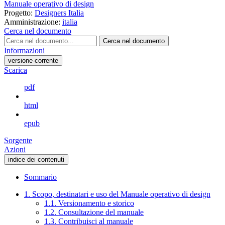
Manuale operativo di design
Progetto:
Designers Italia
Amministrazione:
italia
Cerca nel documento
Cerca nel documento
Informazioni
versione-corrente
Scarica
pdf
html
epub
Sorgente
Azioni
indice dei contenuti
Sommario
1. Scopo, destinatari e uso del Manuale operativo di design
1.1. Versionamento e storico
1.2. Consultazione del manuale
1.3. Contribuisci al manuale