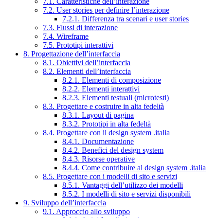
7.1. Caratteristiche dell’interazione
7.2. User stories per definire l’interazione
7.2.1. Differenza tra scenari e user stories
7.3. Flussi di interazione
7.4. Wireframe
7.5. Prototipi interattivi
8. Progettazione dell’interfaccia
8.1. Obiettivi dell’interfaccia
8.2. Elementi dell’interfaccia
8.2.1. Elementi di composizione
8.2.2. Elementi interattivi
8.2.3. Elementi testuali (microtesti)
8.3. Progettare e costruire in alta fedeltà
8.3.1. Layout di pagina
8.3.2. Prototipi in alta fedeltà
8.4. Progettare con il design system .italia
8.4.1. Documentazione
8.4.2. Benefici del design system
8.4.3. Risorse operative
8.4.4. Come contribuire al design system .italia
8.5. Progettare con i modelli di sito e servizi
8.5.1. Vantaggi dell’utilizzo dei modelli
8.5.2. I modelli di sito e servizi disponibili
9. Sviluppo dell’interfaccia
9.1. Approccio allo sviluppo