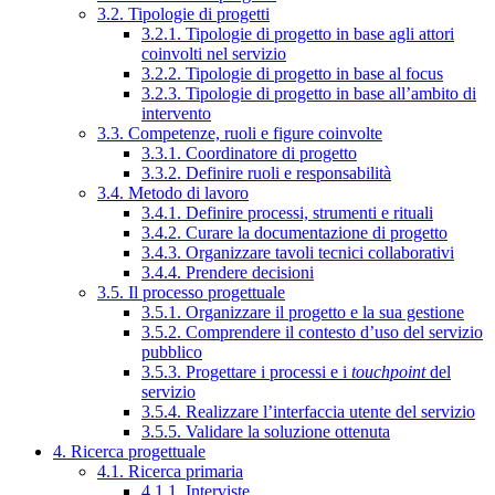
3.2. Tipologie di progetti
3.2.1. Tipologie di progetto in base agli attori
coinvolti nel servizio
3.2.2. Tipologie di progetto in base al focus
3.2.3. Tipologie di progetto in base all’ambito di
intervento
3.3. Competenze, ruoli e figure coinvolte
3.3.1. Coordinatore di progetto
3.3.2. Definire ruoli e responsabilità
3.4. Metodo di lavoro
3.4.1. Definire processi, strumenti e rituali
3.4.2. Curare la documentazione di progetto
3.4.3. Organizzare tavoli tecnici collaborativi
3.4.4. Prendere decisioni
3.5. Il processo progettuale
3.5.1. Organizzare il progetto e la sua gestione
3.5.2. Comprendere il contesto d’uso del servizio
pubblico
3.5.3. Progettare i processi e i
touchpoint
del
servizio
3.5.4. Realizzare l’interfaccia utente del servizio
3.5.5. Validare la soluzione ottenuta
4. Ricerca progettuale
4.1. Ricerca primaria
4.1.1. Interviste