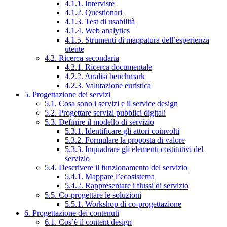
4.1.1. Interviste
4.1.2. Questionari
4.1.3. Test di usabilità
4.1.4. Web analytics
4.1.5. Strumenti di mappatura dell’esperienza
utente
4.2. Ricerca secondaria
4.2.1. Ricerca documentale
4.2.2. Analisi benchmark
4.2.3. Valutazione euristica
5. Progettazione dei servizi
5.1. Cosa sono i servizi e il service design
5.2. Progettare servizi pubblici digitali
5.3. Definire il modello di servizio
5.3.1. Identificare gli attori coinvolti
5.3.2. Formulare la proposta di valore
5.3.3. Inquadrare gli elementi costitutivi del
servizio
5.4. Descrivere il funzionamento del servizio
5.4.1. Mappare l’ecosistema
5.4.2. Rappresentare i flussi di servizio
5.5. Co-progettare le soluzioni
5.5.1. Workshop di co-progettazione
6. Progettazione dei contenuti
6.1. Cos’è il content design