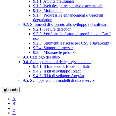
9.1.1. Attività preliminari
9.1.2. Web design responsivo e accessibile
9.1.3. Mobile first
9.1.4. Progressive enhancement e Graceful
degradation
9.2. Strumenti di supporto allo sviluppo del software
9.2.1. Feature detection
9.2.2. Verificare le feature disponibili con Can I
use
9.2.3. Strumenti e risorse per CSS e JavaScript
9.2.4. Supporto browser
9.2.5. Misurare le prestazioni
9.3. Catalogo del riuso
9.4. Sviluppare con il design system .italia
9.4.1. Il framework Bootstrap Italia
9.4.2. Il kit di sviluppo React
9.4.3. Il kit di sviluppo Angular
9.5. Sviluppare con i modelli di sito e servizi
glossario
A
B
C
D