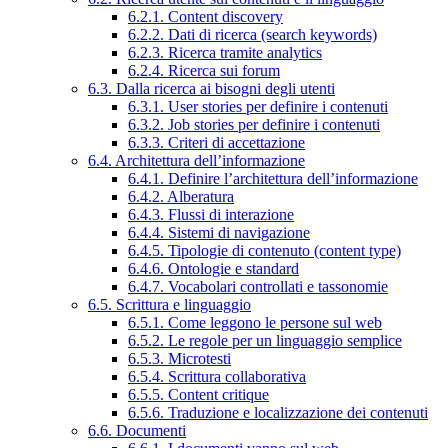
6.2.1. Content discovery
6.2.2. Dati di ricerca (search keywords)
6.2.3. Ricerca tramite analytics
6.2.4. Ricerca sui forum
6.3. Dalla ricerca ai bisogni degli utenti
6.3.1. User stories per definire i contenuti
6.3.2. Job stories per definire i contenuti
6.3.3. Criteri di accettazione
6.4. Architettura dell’informazione
6.4.1. Definire l’architettura dell’informazione
6.4.2. Alberatura
6.4.3. Flussi di interazione
6.4.4. Sistemi di navigazione
6.4.5. Tipologie di contenuto (content type)
6.4.6. Ontologie e standard
6.4.7. Vocabolari controllati e tassonomie
6.5. Scrittura e linguaggio
6.5.1. Come leggono le persone sul web
6.5.2. Le regole per un linguaggio semplice
6.5.3. Microtesti
6.5.4. Scrittura collaborativa
6.5.5. Content critique
6.5.6. Traduzione e localizzazione dei contenuti
6.6. Documenti