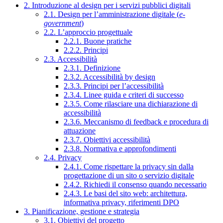
2. Introduzione al design per i servizi pubblici digitali
2.1. Design per l’amministrazione digitale (
e-
government
)
2.2. L’approccio progettuale
2.2.1. Buone pratiche
2.2.2. Principi
2.3. Accessibilità
2.3.1. Definizione
2.3.2. Accessibilità by design
2.3.3. Principi per l’accessibilità
2.3.4. Linee guida e criteri di successo
2.3.5. Come rilasciare una dichiarazione di
accessibilità
2.3.6. Meccanismo di feedback e procedura di
attuazione
2.3.7. Obiettivi accessibilità
2.3.8. Normativa e approfondimenti
2.4. Privacy
2.4.1. Come rispettare la privacy sin dalla
progettazione di un sito o servizio digitale
2.4.2. Richiedi il consenso quando necessario
2.4.3. Le basi del sito web: architettura,
informativa privacy, riferimenti DPO
3. Pianificazione, gestione e strategia
3.1. Obiettivi del progetto