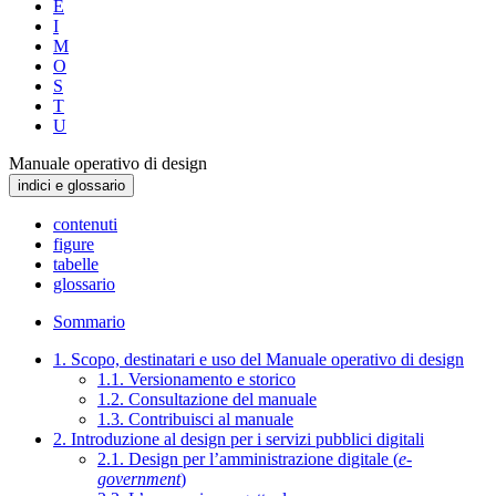
E
I
M
O
S
T
U
Manuale operativo di design
indici e glossario
contenuti
figure
tabelle
glossario
Sommario
1. Scopo, destinatari e uso del Manuale operativo di design
1.1. Versionamento e storico
1.2. Consultazione del manuale
1.3. Contribuisci al manuale
2. Introduzione al design per i servizi pubblici digitali
2.1. Design per l’amministrazione digitale (
e-
government
)