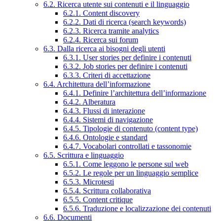
6.2. Ricerca utente sui contenuti e il linguaggio
6.2.1. Content discovery
6.2.2. Dati di ricerca (search keywords)
6.2.3. Ricerca tramite analytics
6.2.4. Ricerca sui forum
6.3. Dalla ricerca ai bisogni degli utenti
6.3.1. User stories per definire i contenuti
6.3.2. Job stories per definire i contenuti
6.3.3. Criteri di accettazione
6.4. Architettura dell’informazione
6.4.1. Definire l’architettura dell’informazione
6.4.2. Alberatura
6.4.3. Flussi di interazione
6.4.4. Sistemi di navigazione
6.4.5. Tipologie di contenuto (content type)
6.4.6. Ontologie e standard
6.4.7. Vocabolari controllati e tassonomie
6.5. Scrittura e linguaggio
6.5.1. Come leggono le persone sul web
6.5.2. Le regole per un linguaggio semplice
6.5.3. Microtesti
6.5.4. Scrittura collaborativa
6.5.5. Content critique
6.5.6. Traduzione e localizzazione dei contenuti
6.6. Documenti