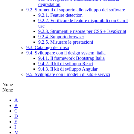
degradation
9.2. Strumenti di supporto allo sviluppo del software
9.2.1. Feature detection
9.2.2. Verificare le feature disponibili con Can I
use
9.2.3. Strumenti e risorse per CSS e JavaScript
9.2.4. Supporto browser
9.2.5. Misurare le prestazioni
9.3. Catalogo del riuso
9.4. Sviluppare con il design system .italia
9.4.1. Il framework Bootstrap Italia
9.4.2. Il kit di sviluppo React
9.4.3. Il kit di sviluppo Angular
9.5. Sviluppare con i modelli di sito e servizi
None
None
A
B
C
D
E
I
M