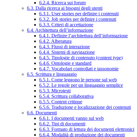
6.2.4. Ricerca sui forum
6.3. Dalla ricerca ai bisogni degli utenti
6.3.1. User stories per definire i contenuti
6.3.2. Job stories per definire i contenuti
6.3.3. Criteri di accettazione
6.4. Architettura dell’informazione
6.4.1. Definire l’architettura dell’informazione
6.4.2. Alberatura
6.4.3. Flussi di interazione
6.4.4. Sistemi di navigazione
6.4.5. Tipologie di contenuto (content type)
6.4.6. Ontologie e standard
6.4.7. Vocabolari controllati e tassonomie
6.5. Scrittura e linguaggio
6.5.1. Come leggono le persone sul web
6.5.2. Le regole per un linguaggio semplice
6.5.3. Microtesti
6.5.4. Scrittura collaborativa
6.5.5. Content critique
6.5.6. Traduzione e localizzazione dei contenuti
6.6. Documenti
6.6.1. I documenti vanno sul web
6.6.2. Tipi di documenti
6.6.3. Formato di lettura dei documenti elettronici
6.6.4. Modalità di produzione dei documenti