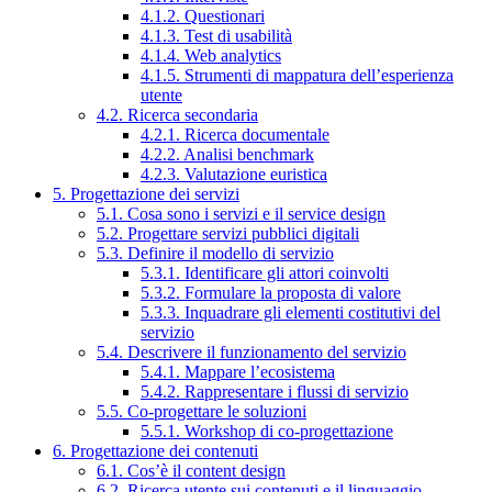
4.1.2. Questionari
4.1.3. Test di usabilità
4.1.4. Web analytics
4.1.5. Strumenti di mappatura dell’esperienza
utente
4.2. Ricerca secondaria
4.2.1. Ricerca documentale
4.2.2. Analisi benchmark
4.2.3. Valutazione euristica
5. Progettazione dei servizi
5.1. Cosa sono i servizi e il service design
5.2. Progettare servizi pubblici digitali
5.3. Definire il modello di servizio
5.3.1. Identificare gli attori coinvolti
5.3.2. Formulare la proposta di valore
5.3.3. Inquadrare gli elementi costitutivi del
servizio
5.4. Descrivere il funzionamento del servizio
5.4.1. Mappare l’ecosistema
5.4.2. Rappresentare i flussi di servizio
5.5. Co-progettare le soluzioni
5.5.1. Workshop di co-progettazione
6. Progettazione dei contenuti
6.1. Cos’è il content design
6.2. Ricerca utente sui contenuti e il linguaggio