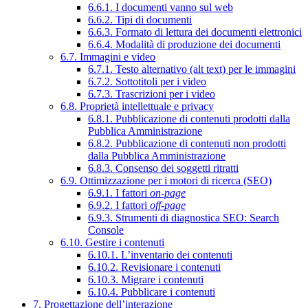
6.6.1. I documenti vanno sul web
6.6.2. Tipi di documenti
6.6.3. Formato di lettura dei documenti elettronici
6.6.4. Modalità di produzione dei documenti
6.7. Immagini e video
6.7.1. Testo alternativo (alt text) per le immagini
6.7.2. Sottotitoli per i video
6.7.3. Trascrizioni per i video
6.8. Proprietà intellettuale e privacy
6.8.1. Pubblicazione di contenuti prodotti dalla
Pubblica Amministrazione
6.8.2. Pubblicazione di contenuti non prodotti
dalla Pubblica Amministrazione
6.8.3. Consenso dei soggetti ritratti
6.9. Ottimizzazione per i motori di ricerca (SEO)
6.9.1. I fattori
on-page
6.9.2. I fattori
off-page
6.9.3. Strumenti di diagnostica SEO: Search
Console
6.10. Gestire i contenuti
6.10.1. L’inventario dei contenuti
6.10.2. Revisionare i contenuti
6.10.3. Migrare i contenuti
6.10.4. Pubblicare i contenuti
7. Progettazione dell’interazione