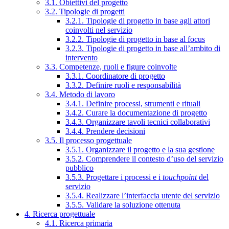
3.1. Obiettivi del progetto
3.2. Tipologie di progetti
3.2.1. Tipologie di progetto in base agli attori
coinvolti nel servizio
3.2.2. Tipologie di progetto in base al focus
3.2.3. Tipologie di progetto in base all’ambito di
intervento
3.3. Competenze, ruoli e figure coinvolte
3.3.1. Coordinatore di progetto
3.3.2. Definire ruoli e responsabilità
3.4. Metodo di lavoro
3.4.1. Definire processi, strumenti e rituali
3.4.2. Curare la documentazione di progetto
3.4.3. Organizzare tavoli tecnici collaborativi
3.4.4. Prendere decisioni
3.5. Il processo progettuale
3.5.1. Organizzare il progetto e la sua gestione
3.5.2. Comprendere il contesto d’uso del servizio
pubblico
3.5.3. Progettare i processi e i
touchpoint
del
servizio
3.5.4. Realizzare l’interfaccia utente del servizio
3.5.5. Validare la soluzione ottenuta
4. Ricerca progettuale
4.1. Ricerca primaria