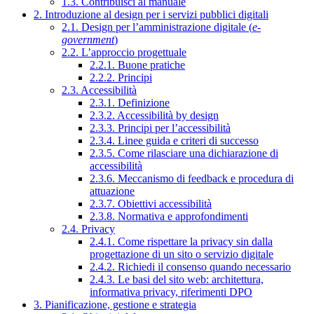
1.3. Contribuisci al manuale
2. Introduzione al design per i servizi pubblici digitali
2.1. Design per l’amministrazione digitale (
e-
government
)
2.2. L’approccio progettuale
2.2.1. Buone pratiche
2.2.2. Principi
2.3. Accessibilità
2.3.1. Definizione
2.3.2. Accessibilità by design
2.3.3. Principi per l’accessibilità
2.3.4. Linee guida e criteri di successo
2.3.5. Come rilasciare una dichiarazione di
accessibilità
2.3.6. Meccanismo di feedback e procedura di
attuazione
2.3.7. Obiettivi accessibilità
2.3.8. Normativa e approfondimenti
2.4. Privacy
2.4.1. Come rispettare la privacy sin dalla
progettazione di un sito o servizio digitale
2.4.2. Richiedi il consenso quando necessario
2.4.3. Le basi del sito web: architettura,
informativa privacy, riferimenti DPO
3. Pianificazione, gestione e strategia