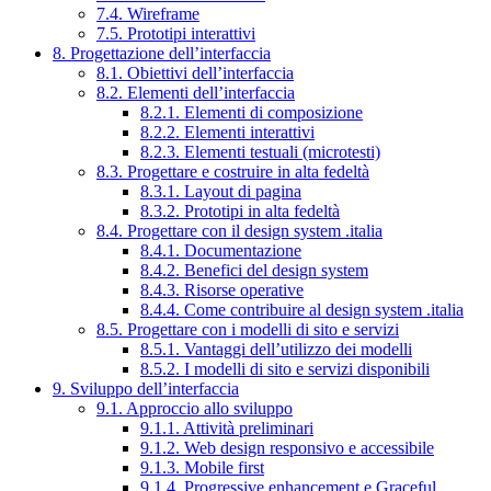
7.4. Wireframe
7.5. Prototipi interattivi
8. Progettazione dell’interfaccia
8.1. Obiettivi dell’interfaccia
8.2. Elementi dell’interfaccia
8.2.1. Elementi di composizione
8.2.2. Elementi interattivi
8.2.3. Elementi testuali (microtesti)
8.3. Progettare e costruire in alta fedeltà
8.3.1. Layout di pagina
8.3.2. Prototipi in alta fedeltà
8.4. Progettare con il design system .italia
8.4.1. Documentazione
8.4.2. Benefici del design system
8.4.3. Risorse operative
8.4.4. Come contribuire al design system .italia
8.5. Progettare con i modelli di sito e servizi
8.5.1. Vantaggi dell’utilizzo dei modelli
8.5.2. I modelli di sito e servizi disponibili
9. Sviluppo dell’interfaccia
9.1. Approccio allo sviluppo
9.1.1. Attività preliminari
9.1.2. Web design responsivo e accessibile
9.1.3. Mobile first
9.1.4. Progressive enhancement e Graceful