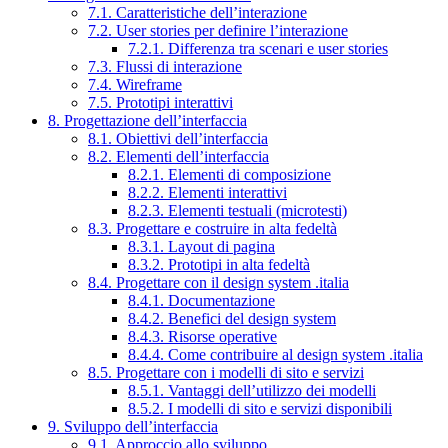
7.1. Caratteristiche dell’interazione
7.2. User stories per definire l’interazione
7.2.1. Differenza tra scenari e user stories
7.3. Flussi di interazione
7.4. Wireframe
7.5. Prototipi interattivi
8. Progettazione dell’interfaccia
8.1. Obiettivi dell’interfaccia
8.2. Elementi dell’interfaccia
8.2.1. Elementi di composizione
8.2.2. Elementi interattivi
8.2.3. Elementi testuali (microtesti)
8.3. Progettare e costruire in alta fedeltà
8.3.1. Layout di pagina
8.3.2. Prototipi in alta fedeltà
8.4. Progettare con il design system .italia
8.4.1. Documentazione
8.4.2. Benefici del design system
8.4.3. Risorse operative
8.4.4. Come contribuire al design system .italia
8.5. Progettare con i modelli di sito e servizi
8.5.1. Vantaggi dell’utilizzo dei modelli
8.5.2. I modelli di sito e servizi disponibili
9. Sviluppo dell’interfaccia
9.1. Approccio allo sviluppo