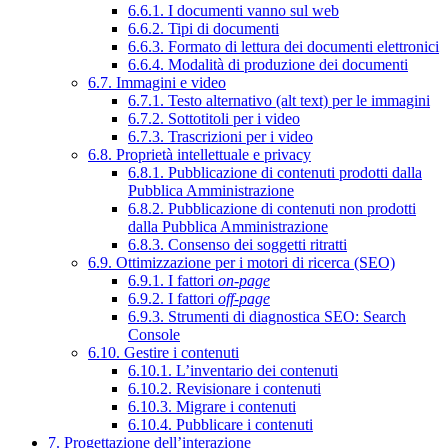
6.6.1. I documenti vanno sul web
6.6.2. Tipi di documenti
6.6.3. Formato di lettura dei documenti elettronici
6.6.4. Modalità di produzione dei documenti
6.7. Immagini e video
6.7.1. Testo alternativo (alt text) per le immagini
6.7.2. Sottotitoli per i video
6.7.3. Trascrizioni per i video
6.8. Proprietà intellettuale e privacy
6.8.1. Pubblicazione di contenuti prodotti dalla
Pubblica Amministrazione
6.8.2. Pubblicazione di contenuti non prodotti
dalla Pubblica Amministrazione
6.8.3. Consenso dei soggetti ritratti
6.9. Ottimizzazione per i motori di ricerca (SEO)
6.9.1. I fattori
on-page
6.9.2. I fattori
off-page
6.9.3. Strumenti di diagnostica SEO: Search
Console
6.10. Gestire i contenuti
6.10.1. L’inventario dei contenuti
6.10.2. Revisionare i contenuti
6.10.3. Migrare i contenuti
6.10.4. Pubblicare i contenuti
7. Progettazione dell’interazione