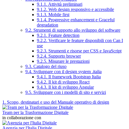
9.1.1. Attività preliminari
9.1.2. Web design responsivo e accessibile
9.1.3. Mobile first
9.1.4. Progressive enhancement e Graceful
degradation
9.2. Strumenti di supporto allo sviluppo del software
9.2.1. Feature detection
9.2.2. Verificare le feature disponibili con Can I
use
9.2.3. Strumenti e risorse per CSS e JavaScript
9.2.4. Supporto browser
9.2.5. Misurare le prestazioni
9.3. Catalogo del riuso
9.4. Sviluppare con il design system .italia
9.4.1. Il framework Bootstrap Italia
9.4.2. Il kit di sviluppo React
9.4.3. Il kit di sviluppo Angular
9.5. Sviluppare con i modelli di sito e servizi
1. Scopo, destinatari e uso del Manuale operativo di design
Team per la Trasformazione Digitale
in collaborazione con
Agenzia per l'Italia Digitale