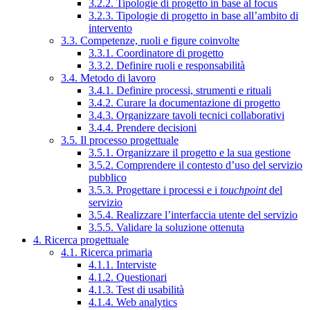
3.2.2. Tipologie di progetto in base al focus
3.2.3. Tipologie di progetto in base all’ambito di
intervento
3.3. Competenze, ruoli e figure coinvolte
3.3.1. Coordinatore di progetto
3.3.2. Definire ruoli e responsabilità
3.4. Metodo di lavoro
3.4.1. Definire processi, strumenti e rituali
3.4.2. Curare la documentazione di progetto
3.4.3. Organizzare tavoli tecnici collaborativi
3.4.4. Prendere decisioni
3.5. Il processo progettuale
3.5.1. Organizzare il progetto e la sua gestione
3.5.2. Comprendere il contesto d’uso del servizio
pubblico
3.5.3. Progettare i processi e i
touchpoint
del
servizio
3.5.4. Realizzare l’interfaccia utente del servizio
3.5.5. Validare la soluzione ottenuta
4. Ricerca progettuale
4.1. Ricerca primaria
4.1.1. Interviste
4.1.2. Questionari
4.1.3. Test di usabilità
4.1.4. Web analytics