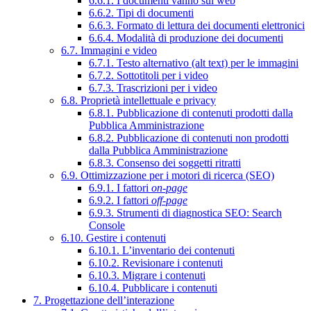
6.6.1. I documenti vanno sul web
6.6.2. Tipi di documenti
6.6.3. Formato di lettura dei documenti elettronici
6.6.4. Modalità di produzione dei documenti
6.7. Immagini e video
6.7.1. Testo alternativo (alt text) per le immagini
6.7.2. Sottotitoli per i video
6.7.3. Trascrizioni per i video
6.8. Proprietà intellettuale e privacy
6.8.1. Pubblicazione di contenuti prodotti dalla
Pubblica Amministrazione
6.8.2. Pubblicazione di contenuti non prodotti
dalla Pubblica Amministrazione
6.8.3. Consenso dei soggetti ritratti
6.9. Ottimizzazione per i motori di ricerca (SEO)
6.9.1. I fattori
on-page
6.9.2. I fattori
off-page
6.9.3. Strumenti di diagnostica SEO: Search
Console
6.10. Gestire i contenuti
6.10.1. L’inventario dei contenuti
6.10.2. Revisionare i contenuti
6.10.3. Migrare i contenuti
6.10.4. Pubblicare i contenuti
7. Progettazione dell’interazione