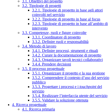
3.1. Obiettivi del progetto
3.2. Tipologie di progetti
3.2.1. Tipologie di progetto in base agli attori
coinvolti nel servizio
3.2.2. Tipologie di progetto in base al focus
3.2.3. Tipologie di progetto in base all’ambito di
intervento
3.3. Competenze, ruoli e figure coinvolte
3.3.1. Coordinatore di progetto
3.3.2. Definire ruoli e responsabilità
3.4. Metodo di lavoro
3.4.1. Definire processi, strumenti e rituali
3.4.2. Curare la documentazione di progetto
3.4.3. Organizzare tavoli tecnici collaborativi
3.4.4. Prendere decisioni
3.5. Il processo progettuale
3.5.1. Organizzare il progetto e la sua gestione
3.5.2. Comprendere il contesto d’uso del servizio
pubblico
3.5.3. Progettare i processi e i
touchpoint
del
servizio
3.5.4. Realizzare l’interfaccia utente del servizio
3.5.5. Validare la soluzione ottenuta
4. Ricerca progettuale
4.1. Ricerca primaria