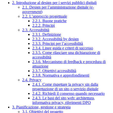
2. Introduzione al design per i servizi pubblici digitali
2.1. Design per l’amministrazione digitale (
e-
government
)
2.2. L’approccio progettuale
2.2.1. Buone pratiche
2.2.2. Principi
2.3. Accessibilità
2.3.1. Definizione
2.3.2. Accessibilità by design
2.3.3. Principi per l’accessibilità
2.3.4. Linee guida e criteri di successo
2.3.5. Come rilasciare una dichiarazione di
accessibilità
2.3.6. Meccanismo di feedback e procedura di
attuazione
2.3.7. Obiettivi accessibilità
2.3.8. Normativa e approfondimenti
2.4. Privacy
2.4.1. Come rispettare la privacy sin dalla
progettazione di un sito o servizio digitale
2.4.2. Richiedi il consenso quando necessario
2.4.3. Le basi del sito web: architettura,
informativa privacy, riferimenti DPO
3. Pianificazione, gestione e strategia
3.1. Obiettivi del progetto