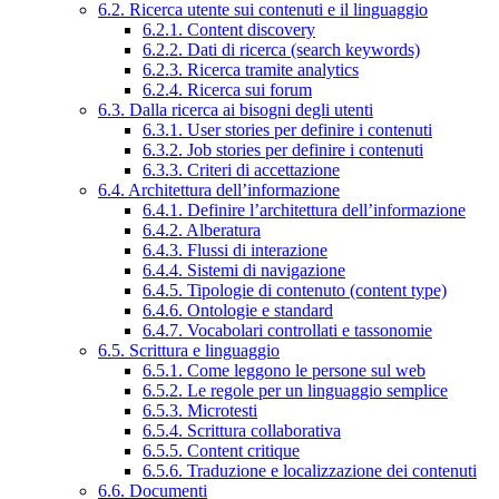
6.2. Ricerca utente sui contenuti e il linguaggio
6.2.1. Content discovery
6.2.2. Dati di ricerca (search keywords)
6.2.3. Ricerca tramite analytics
6.2.4. Ricerca sui forum
6.3. Dalla ricerca ai bisogni degli utenti
6.3.1. User stories per definire i contenuti
6.3.2. Job stories per definire i contenuti
6.3.3. Criteri di accettazione
6.4. Architettura dell’informazione
6.4.1. Definire l’architettura dell’informazione
6.4.2. Alberatura
6.4.3. Flussi di interazione
6.4.4. Sistemi di navigazione
6.4.5. Tipologie di contenuto (content type)
6.4.6. Ontologie e standard
6.4.7. Vocabolari controllati e tassonomie
6.5. Scrittura e linguaggio
6.5.1. Come leggono le persone sul web
6.5.2. Le regole per un linguaggio semplice
6.5.3. Microtesti
6.5.4. Scrittura collaborativa
6.5.5. Content critique
6.5.6. Traduzione e localizzazione dei contenuti
6.6. Documenti