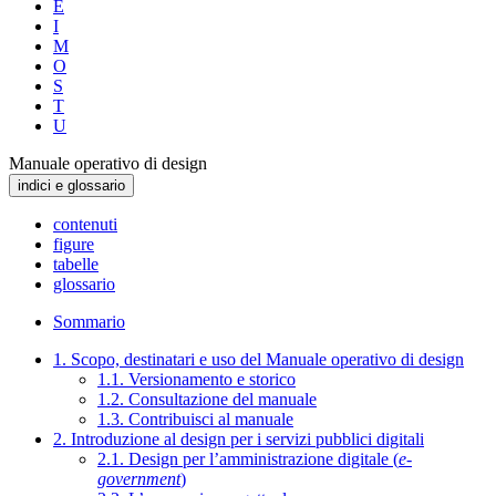
E
I
M
O
S
T
U
Manuale operativo di design
indici e glossario
contenuti
figure
tabelle
glossario
Sommario
1. Scopo, destinatari e uso del Manuale operativo di design
1.1. Versionamento e storico
1.2. Consultazione del manuale
1.3. Contribuisci al manuale
2. Introduzione al design per i servizi pubblici digitali
2.1. Design per l’amministrazione digitale (
e-
government
)