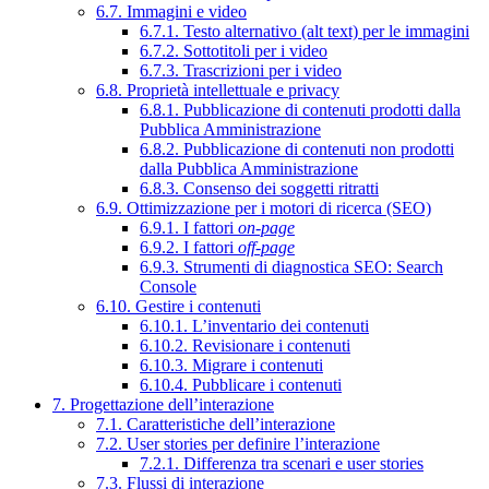
6.7. Immagini e video
6.7.1. Testo alternativo (alt text) per le immagini
6.7.2. Sottotitoli per i video
6.7.3. Trascrizioni per i video
6.8. Proprietà intellettuale e privacy
6.8.1. Pubblicazione di contenuti prodotti dalla
Pubblica Amministrazione
6.8.2. Pubblicazione di contenuti non prodotti
dalla Pubblica Amministrazione
6.8.3. Consenso dei soggetti ritratti
6.9. Ottimizzazione per i motori di ricerca (SEO)
6.9.1. I fattori
on-page
6.9.2. I fattori
off-page
6.9.3. Strumenti di diagnostica SEO: Search
Console
6.10. Gestire i contenuti
6.10.1. L’inventario dei contenuti
6.10.2. Revisionare i contenuti
6.10.3. Migrare i contenuti
6.10.4. Pubblicare i contenuti
7. Progettazione dell’interazione
7.1. Caratteristiche dell’interazione
7.2. User stories per definire l’interazione
7.2.1. Differenza tra scenari e user stories
7.3. Flussi di interazione