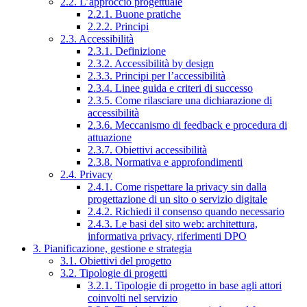
2.2. L’approccio progettuale
2.2.1. Buone pratiche
2.2.2. Principi
2.3. Accessibilità
2.3.1. Definizione
2.3.2. Accessibilità by design
2.3.3. Principi per l’accessibilità
2.3.4. Linee guida e criteri di successo
2.3.5. Come rilasciare una dichiarazione di
accessibilità
2.3.6. Meccanismo di feedback e procedura di
attuazione
2.3.7. Obiettivi accessibilità
2.3.8. Normativa e approfondimenti
2.4. Privacy
2.4.1. Come rispettare la privacy sin dalla
progettazione di un sito o servizio digitale
2.4.2. Richiedi il consenso quando necessario
2.4.3. Le basi del sito web: architettura,
informativa privacy, riferimenti DPO
3. Pianificazione, gestione e strategia
3.1. Obiettivi del progetto
3.2. Tipologie di progetti
3.2.1. Tipologie di progetto in base agli attori
coinvolti nel servizio