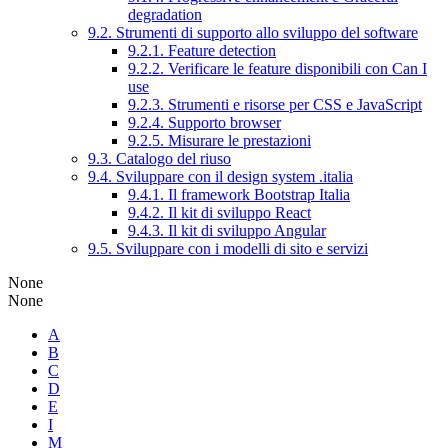
degradation
9.2. Strumenti di supporto allo sviluppo del software
9.2.1. Feature detection
9.2.2. Verificare le feature disponibili con Can I
use
9.2.3. Strumenti e risorse per CSS e JavaScript
9.2.4. Supporto browser
9.2.5. Misurare le prestazioni
9.3. Catalogo del riuso
9.4. Sviluppare con il design system .italia
9.4.1. Il framework Bootstrap Italia
9.4.2. Il kit di sviluppo React
9.4.3. Il kit di sviluppo Angular
9.5. Sviluppare con i modelli di sito e servizi
None
None
A
B
C
D
E
I
M