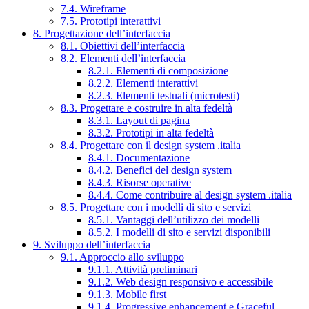
7.4. Wireframe
7.5. Prototipi interattivi
8. Progettazione dell’interfaccia
8.1. Obiettivi dell’interfaccia
8.2. Elementi dell’interfaccia
8.2.1. Elementi di composizione
8.2.2. Elementi interattivi
8.2.3. Elementi testuali (microtesti)
8.3. Progettare e costruire in alta fedeltà
8.3.1. Layout di pagina
8.3.2. Prototipi in alta fedeltà
8.4. Progettare con il design system .italia
8.4.1. Documentazione
8.4.2. Benefici del design system
8.4.3. Risorse operative
8.4.4. Come contribuire al design system .italia
8.5. Progettare con i modelli di sito e servizi
8.5.1. Vantaggi dell’utilizzo dei modelli
8.5.2. I modelli di sito e servizi disponibili
9. Sviluppo dell’interfaccia
9.1. Approccio allo sviluppo
9.1.1. Attività preliminari
9.1.2. Web design responsivo e accessibile
9.1.3. Mobile first
9.1.4. Progressive enhancement e Graceful