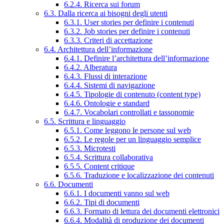
6.2.4. Ricerca sui forum
6.3. Dalla ricerca ai bisogni degli utenti
6.3.1. User stories per definire i contenuti
6.3.2. Job stories per definire i contenuti
6.3.3. Criteri di accettazione
6.4. Architettura dell’informazione
6.4.1. Definire l’architettura dell’informazione
6.4.2. Alberatura
6.4.3. Flussi di interazione
6.4.4. Sistemi di navigazione
6.4.5. Tipologie di contenuto (content type)
6.4.6. Ontologie e standard
6.4.7. Vocabolari controllati e tassonomie
6.5. Scrittura e linguaggio
6.5.1. Come leggono le persone sul web
6.5.2. Le regole per un linguaggio semplice
6.5.3. Microtesti
6.5.4. Scrittura collaborativa
6.5.5. Content critique
6.5.6. Traduzione e localizzazione dei contenuti
6.6. Documenti
6.6.1. I documenti vanno sul web
6.6.2. Tipi di documenti
6.6.3. Formato di lettura dei documenti elettronici
6.6.4. Modalità di produzione dei documenti