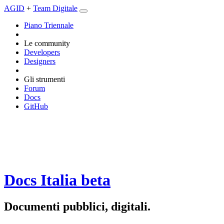
AGID
+
Team Digitale
Piano Triennale
Le community
Developers
Designers
Gli strumenti
Forum
Docs
GitHub
Docs Italia
beta
Documenti pubblici, digitali.