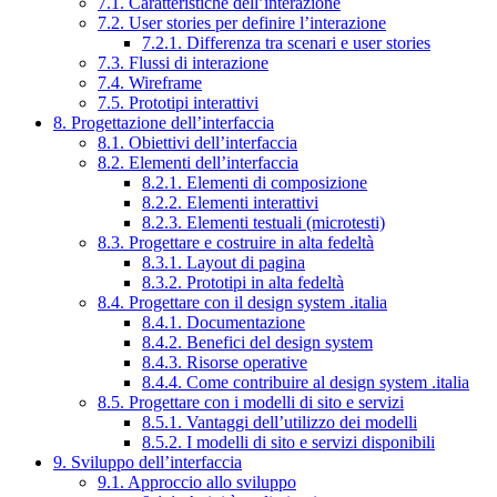
7.1. Caratteristiche dell’interazione
7.2. User stories per definire l’interazione
7.2.1. Differenza tra scenari e user stories
7.3. Flussi di interazione
7.4. Wireframe
7.5. Prototipi interattivi
8. Progettazione dell’interfaccia
8.1. Obiettivi dell’interfaccia
8.2. Elementi dell’interfaccia
8.2.1. Elementi di composizione
8.2.2. Elementi interattivi
8.2.3. Elementi testuali (microtesti)
8.3. Progettare e costruire in alta fedeltà
8.3.1. Layout di pagina
8.3.2. Prototipi in alta fedeltà
8.4. Progettare con il design system .italia
8.4.1. Documentazione
8.4.2. Benefici del design system
8.4.3. Risorse operative
8.4.4. Come contribuire al design system .italia
8.5. Progettare con i modelli di sito e servizi
8.5.1. Vantaggi dell’utilizzo dei modelli
8.5.2. I modelli di sito e servizi disponibili
9. Sviluppo dell’interfaccia
9.1. Approccio allo sviluppo