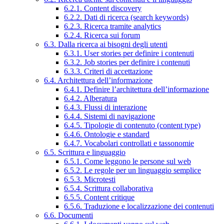
6.2.1. Content discovery
6.2.2. Dati di ricerca (search keywords)
6.2.3. Ricerca tramite analytics
6.2.4. Ricerca sui forum
6.3. Dalla ricerca ai bisogni degli utenti
6.3.1. User stories per definire i contenuti
6.3.2. Job stories per definire i contenuti
6.3.3. Criteri di accettazione
6.4. Architettura dell’informazione
6.4.1. Definire l’architettura dell’informazione
6.4.2. Alberatura
6.4.3. Flussi di interazione
6.4.4. Sistemi di navigazione
6.4.5. Tipologie di contenuto (content type)
6.4.6. Ontologie e standard
6.4.7. Vocabolari controllati e tassonomie
6.5. Scrittura e linguaggio
6.5.1. Come leggono le persone sul web
6.5.2. Le regole per un linguaggio semplice
6.5.3. Microtesti
6.5.4. Scrittura collaborativa
6.5.5. Content critique
6.5.6. Traduzione e localizzazione dei contenuti
6.6. Documenti