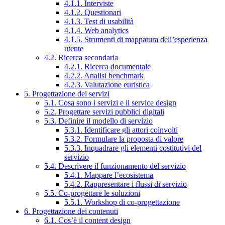
4.1.1. Interviste
4.1.2. Questionari
4.1.3. Test di usabilità
4.1.4. Web analytics
4.1.5. Strumenti di mappatura dell’esperienza
utente
4.2. Ricerca secondaria
4.2.1. Ricerca documentale
4.2.2. Analisi benchmark
4.2.3. Valutazione euristica
5. Progettazione dei servizi
5.1. Cosa sono i servizi e il service design
5.2. Progettare servizi pubblici digitali
5.3. Definire il modello di servizio
5.3.1. Identificare gli attori coinvolti
5.3.2. Formulare la proposta di valore
5.3.3. Inquadrare gli elementi costitutivi del
servizio
5.4. Descrivere il funzionamento del servizio
5.4.1. Mappare l’ecosistema
5.4.2. Rappresentare i flussi di servizio
5.5. Co-progettare le soluzioni
5.5.1. Workshop di co-progettazione
6. Progettazione dei contenuti
6.1. Cos’è il content design