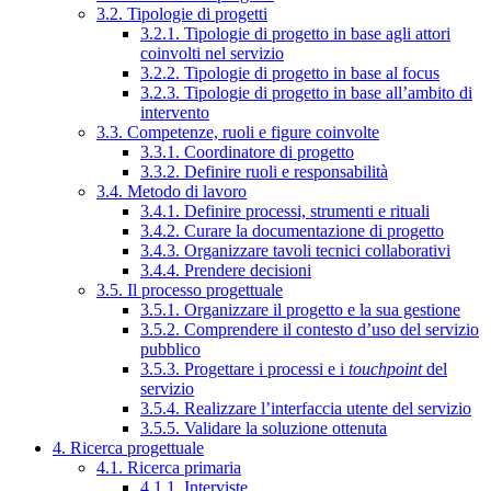
3.2. Tipologie di progetti
3.2.1. Tipologie di progetto in base agli attori
coinvolti nel servizio
3.2.2. Tipologie di progetto in base al focus
3.2.3. Tipologie di progetto in base all’ambito di
intervento
3.3. Competenze, ruoli e figure coinvolte
3.3.1. Coordinatore di progetto
3.3.2. Definire ruoli e responsabilità
3.4. Metodo di lavoro
3.4.1. Definire processi, strumenti e rituali
3.4.2. Curare la documentazione di progetto
3.4.3. Organizzare tavoli tecnici collaborativi
3.4.4. Prendere decisioni
3.5. Il processo progettuale
3.5.1. Organizzare il progetto e la sua gestione
3.5.2. Comprendere il contesto d’uso del servizio
pubblico
3.5.3. Progettare i processi e i
touchpoint
del
servizio
3.5.4. Realizzare l’interfaccia utente del servizio
3.5.5. Validare la soluzione ottenuta
4. Ricerca progettuale
4.1. Ricerca primaria
4.1.1. Interviste