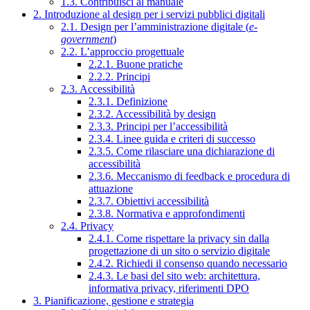
1.3. Contribuisci al manuale
2. Introduzione al design per i servizi pubblici digitali
2.1. Design per l’amministrazione digitale (
e-
government
)
2.2. L’approccio progettuale
2.2.1. Buone pratiche
2.2.2. Principi
2.3. Accessibilità
2.3.1. Definizione
2.3.2. Accessibilità by design
2.3.3. Principi per l’accessibilità
2.3.4. Linee guida e criteri di successo
2.3.5. Come rilasciare una dichiarazione di
accessibilità
2.3.6. Meccanismo di feedback e procedura di
attuazione
2.3.7. Obiettivi accessibilità
2.3.8. Normativa e approfondimenti
2.4. Privacy
2.4.1. Come rispettare la privacy sin dalla
progettazione di un sito o servizio digitale
2.4.2. Richiedi il consenso quando necessario
2.4.3. Le basi del sito web: architettura,
informativa privacy, riferimenti DPO
3. Pianificazione, gestione e strategia