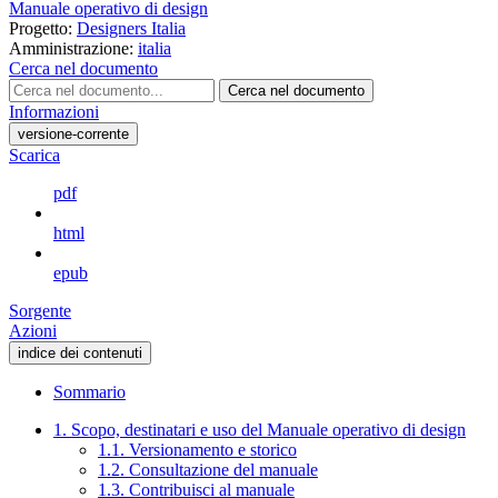
Manuale operativo di design
Progetto:
Designers Italia
Amministrazione:
italia
Cerca nel documento
Cerca nel documento
Informazioni
versione-corrente
Scarica
pdf
html
epub
Sorgente
Azioni
indice dei contenuti
Sommario
1. Scopo, destinatari e uso del Manuale operativo di design
1.1. Versionamento e storico
1.2. Consultazione del manuale
1.3. Contribuisci al manuale