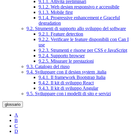
9.1.1. Attività preliminari
9.1.2. Web design responsivo e accessibile
9.1.3. Mobile first
9.1.4. Progressive enhancement e Graceful
degradation
9.2. Strumenti di supporto allo sviluppo del software
9.2.1. Feature detection
9.2.2. Verificare le feature disponibili con Can I
use
9.2.3. Strumenti e risorse per CSS e JavaScript
9.2.4. Supporto browser
9.2.5. Misurare le prestazioni
9.3. Catalogo del riuso
9.4. Sviluppare con il design system .italia
9.4.1. Il framework Bootstrap Italia
9.4.2. Il kit di sviluppo React
9.4.3. Il kit di sviluppo Angular
9.5. Sviluppare con i modelli di sito e servizi
glossario
A
B
C
D