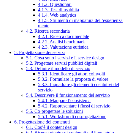
4.1.2. Questionari
4.1.3. Test di usabilità
4.1.4. Web analytics
4.1.5. Strumenti di mappatura dell’esperienza
utente
4.2. Ricerca secondaria
4.2.1. Ricerca documentale
4.2.2. Analisi benchmark
4.2.3. Valutazione euristica
5. Progettazione dei servizi
5.1. Cosa sono i servizi e il service design
5.2. Progettare servizi pubblici digitali
5.3. Definire il modello di servizio
5.3.1. Identificare gli attori coinvolti
5.3.2. Formulare la proposta di valore
5.3.3. Inquadrare gli elementi costitutivi del
servizio
5.4. Descrivere il funzionamento del servizio
5.4.1. Mappare l’ecosistema
5.4.2. Rappresentare i flussi di servizio
5.5. Co-progettare le soluzioni
5.5.1. Workshop di co-progettazione
6. Progettazione dei contenuti
6.1. Cos’è il content design
6.2. Ricerca utente sui contenuti e il linguaggio