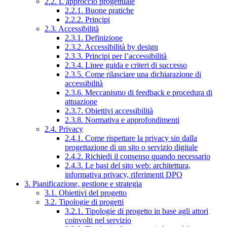
2.2. L’approccio progettuale
2.2.1. Buone pratiche
2.2.2. Principi
2.3. Accessibilità
2.3.1. Definizione
2.3.2. Accessibilità by design
2.3.3. Principi per l’accessibilità
2.3.4. Linee guida e criteri di successo
2.3.5. Come rilasciare una dichiarazione di
accessibilità
2.3.6. Meccanismo di feedback e procedura di
attuazione
2.3.7. Obiettivi accessibilità
2.3.8. Normativa e approfondimenti
2.4. Privacy
2.4.1. Come rispettare la privacy sin dalla
progettazione di un sito o servizio digitale
2.4.2. Richiedi il consenso quando necessario
2.4.3. Le basi del sito web: architettura,
informativa privacy, riferimenti DPO
3. Pianificazione, gestione e strategia
3.1. Obiettivi del progetto
3.2. Tipologie di progetti
3.2.1. Tipologie di progetto in base agli attori
coinvolti nel servizio