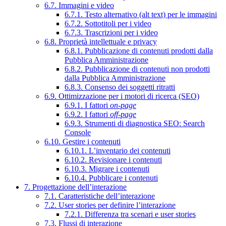
6.7. Immagini e video
6.7.1. Testo alternativo (alt text) per le immagini
6.7.2. Sottotitoli per i video
6.7.3. Trascrizioni per i video
6.8. Proprietà intellettuale e privacy
6.8.1. Pubblicazione di contenuti prodotti dalla
Pubblica Amministrazione
6.8.2. Pubblicazione di contenuti non prodotti
dalla Pubblica Amministrazione
6.8.3. Consenso dei soggetti ritratti
6.9. Ottimizzazione per i motori di ricerca (SEO)
6.9.1. I fattori
on-page
6.9.2. I fattori
off-page
6.9.3. Strumenti di diagnostica SEO: Search
Console
6.10. Gestire i contenuti
6.10.1. L’inventario dei contenuti
6.10.2. Revisionare i contenuti
6.10.3. Migrare i contenuti
6.10.4. Pubblicare i contenuti
7. Progettazione dell’interazione
7.1. Caratteristiche dell’interazione
7.2. User stories per definire l’interazione
7.2.1. Differenza tra scenari e user stories
7.3. Flussi di interazione