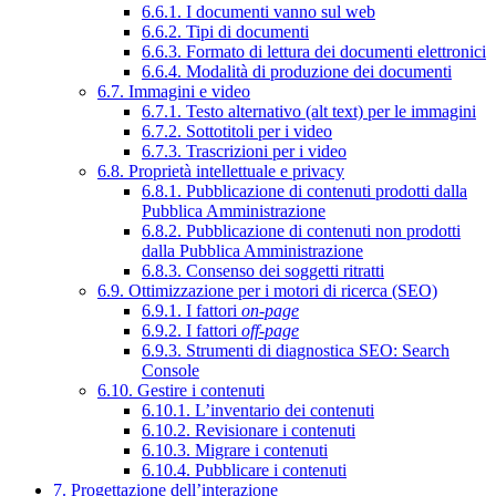
6.6.1. I documenti vanno sul web
6.6.2. Tipi di documenti
6.6.3. Formato di lettura dei documenti elettronici
6.6.4. Modalità di produzione dei documenti
6.7. Immagini e video
6.7.1. Testo alternativo (alt text) per le immagini
6.7.2. Sottotitoli per i video
6.7.3. Trascrizioni per i video
6.8. Proprietà intellettuale e privacy
6.8.1. Pubblicazione di contenuti prodotti dalla
Pubblica Amministrazione
6.8.2. Pubblicazione di contenuti non prodotti
dalla Pubblica Amministrazione
6.8.3. Consenso dei soggetti ritratti
6.9. Ottimizzazione per i motori di ricerca (SEO)
6.9.1. I fattori
on-page
6.9.2. I fattori
off-page
6.9.3. Strumenti di diagnostica SEO: Search
Console
6.10. Gestire i contenuti
6.10.1. L’inventario dei contenuti
6.10.2. Revisionare i contenuti
6.10.3. Migrare i contenuti
6.10.4. Pubblicare i contenuti
7. Progettazione dell’interazione