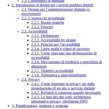
1.3. Contribuisci al manuale
2. Introduzione al design per i servizi pubblici digitali
2.1. Design per l’amministrazione digitale (
e-
government
)
2.2. L’approccio progettuale
2.2.1. Buone pratiche
2.2.2. Principi
2.3. Accessibilità
2.3.1. Definizione
2.3.2. Accessibilità by design
2.3.3. Principi per l’accessibilità
2.3.4. Linee guida e criteri di successo
2.3.5. Come rilasciare una dichiarazione di
accessibilità
2.3.6. Meccanismo di feedback e procedura di
attuazione
2.3.7. Obiettivi accessibilità
2.3.8. Normativa e approfondimenti
2.4. Privacy
2.4.1. Come rispettare la privacy sin dalla
progettazione di un sito o servizio digitale
2.4.2. Richiedi il consenso quando necessario
2.4.3. Le basi del sito web: architettura,
informativa privacy, riferimenti DPO
3. Pianificazione, gestione e strategia