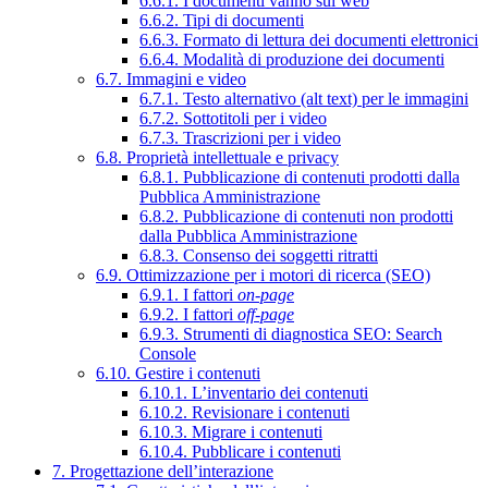
6.6.1. I documenti vanno sul web
6.6.2. Tipi di documenti
6.6.3. Formato di lettura dei documenti elettronici
6.6.4. Modalità di produzione dei documenti
6.7. Immagini e video
6.7.1. Testo alternativo (alt text) per le immagini
6.7.2. Sottotitoli per i video
6.7.3. Trascrizioni per i video
6.8. Proprietà intellettuale e privacy
6.8.1. Pubblicazione di contenuti prodotti dalla
Pubblica Amministrazione
6.8.2. Pubblicazione di contenuti non prodotti
dalla Pubblica Amministrazione
6.8.3. Consenso dei soggetti ritratti
6.9. Ottimizzazione per i motori di ricerca (SEO)
6.9.1. I fattori
on-page
6.9.2. I fattori
off-page
6.9.3. Strumenti di diagnostica SEO: Search
Console
6.10. Gestire i contenuti
6.10.1. L’inventario dei contenuti
6.10.2. Revisionare i contenuti
6.10.3. Migrare i contenuti
6.10.4. Pubblicare i contenuti
7. Progettazione dell’interazione