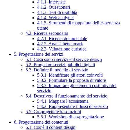
4.1.1. Interviste
4.1.2. Questionari
4.1.3. Test di usabilità
4.1.4. Web analytics
4.1.5. Strumenti di mappatura dell’esperienza
utente
4.2. Ricerca secondaria
4.2.1. Ricerca documentale
4.2.2. Analisi benchmark
4.2.3. Valutazione euristica
5. Progettazione dei servizi
5.1. Cosa sono i servizi e il service design
5.2. Progettare servizi pubblici digitali
5.3. Definire il modello di servizio
5.3.1. Identificare gli attori coinvolti
5.3.2. Formulare la proposta di valore
5.3.3. Inquadrare gli elementi costitutivi del
servizio
5.4. Descrivere il funzionamento del servizio
5.4.1. Mappare l’ecosistema
5.4.2. Rappresentare i flussi di servizio
5.5. Co-progettare le soluzioni
5.5.1. Workshop di co-progettazione
6. Progettazione dei contenuti
6.1. Cos’è il content design