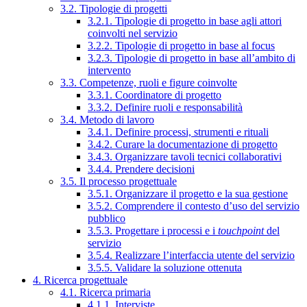
3.2. Tipologie di progetti
3.2.1. Tipologie di progetto in base agli attori
coinvolti nel servizio
3.2.2. Tipologie di progetto in base al focus
3.2.3. Tipologie di progetto in base all’ambito di
intervento
3.3. Competenze, ruoli e figure coinvolte
3.3.1. Coordinatore di progetto
3.3.2. Definire ruoli e responsabilità
3.4. Metodo di lavoro
3.4.1. Definire processi, strumenti e rituali
3.4.2. Curare la documentazione di progetto
3.4.3. Organizzare tavoli tecnici collaborativi
3.4.4. Prendere decisioni
3.5. Il processo progettuale
3.5.1. Organizzare il progetto e la sua gestione
3.5.2. Comprendere il contesto d’uso del servizio
pubblico
3.5.3. Progettare i processi e i
touchpoint
del
servizio
3.5.4. Realizzare l’interfaccia utente del servizio
3.5.5. Validare la soluzione ottenuta
4. Ricerca progettuale
4.1. Ricerca primaria
4.1.1. Interviste