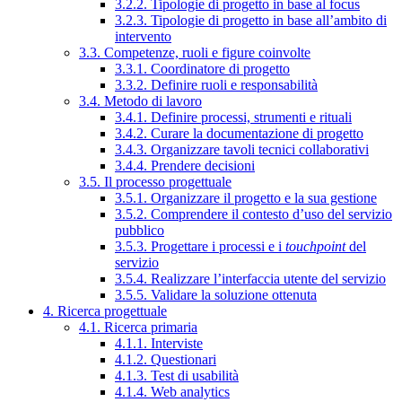
3.2.2. Tipologie di progetto in base al focus
3.2.3. Tipologie di progetto in base all’ambito di
intervento
3.3. Competenze, ruoli e figure coinvolte
3.3.1. Coordinatore di progetto
3.3.2. Definire ruoli e responsabilità
3.4. Metodo di lavoro
3.4.1. Definire processi, strumenti e rituali
3.4.2. Curare la documentazione di progetto
3.4.3. Organizzare tavoli tecnici collaborativi
3.4.4. Prendere decisioni
3.5. Il processo progettuale
3.5.1. Organizzare il progetto e la sua gestione
3.5.2. Comprendere il contesto d’uso del servizio
pubblico
3.5.3. Progettare i processi e i
touchpoint
del
servizio
3.5.4. Realizzare l’interfaccia utente del servizio
3.5.5. Validare la soluzione ottenuta
4. Ricerca progettuale
4.1. Ricerca primaria
4.1.1. Interviste
4.1.2. Questionari
4.1.3. Test di usabilità
4.1.4. Web analytics