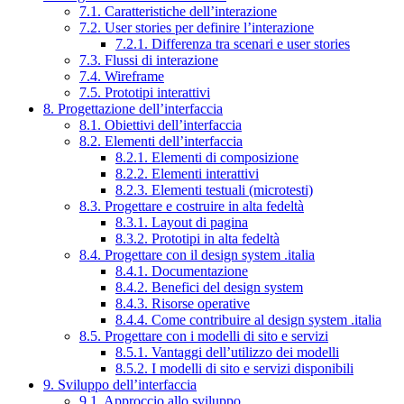
7.1. Caratteristiche dell’interazione
7.2. User stories per definire l’interazione
7.2.1. Differenza tra scenari e user stories
7.3. Flussi di interazione
7.4. Wireframe
7.5. Prototipi interattivi
8. Progettazione dell’interfaccia
8.1. Obiettivi dell’interfaccia
8.2. Elementi dell’interfaccia
8.2.1. Elementi di composizione
8.2.2. Elementi interattivi
8.2.3. Elementi testuali (microtesti)
8.3. Progettare e costruire in alta fedeltà
8.3.1. Layout di pagina
8.3.2. Prototipi in alta fedeltà
8.4. Progettare con il design system .italia
8.4.1. Documentazione
8.4.2. Benefici del design system
8.4.3. Risorse operative
8.4.4. Come contribuire al design system .italia
8.5. Progettare con i modelli di sito e servizi
8.5.1. Vantaggi dell’utilizzo dei modelli
8.5.2. I modelli di sito e servizi disponibili
9. Sviluppo dell’interfaccia
9.1. Approccio allo sviluppo