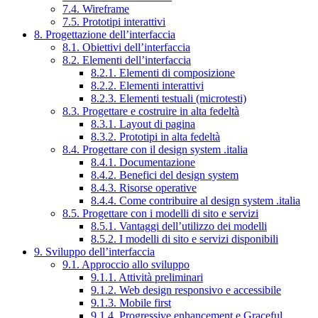
7.4. Wireframe
7.5. Prototipi interattivi
8. Progettazione dell’interfaccia
8.1. Obiettivi dell’interfaccia
8.2. Elementi dell’interfaccia
8.2.1. Elementi di composizione
8.2.2. Elementi interattivi
8.2.3. Elementi testuali (microtesti)
8.3. Progettare e costruire in alta fedeltà
8.3.1. Layout di pagina
8.3.2. Prototipi in alta fedeltà
8.4. Progettare con il design system .italia
8.4.1. Documentazione
8.4.2. Benefici del design system
8.4.3. Risorse operative
8.4.4. Come contribuire al design system .italia
8.5. Progettare con i modelli di sito e servizi
8.5.1. Vantaggi dell’utilizzo dei modelli
8.5.2. I modelli di sito e servizi disponibili
9. Sviluppo dell’interfaccia
9.1. Approccio allo sviluppo
9.1.1. Attività preliminari
9.1.2. Web design responsivo e accessibile
9.1.3. Mobile first
9.1.4. Progressive enhancement e Graceful