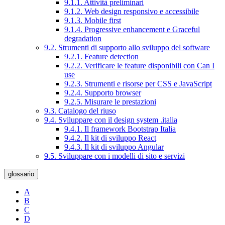
9.1.1. Attività preliminari
9.1.2. Web design responsivo e accessibile
9.1.3. Mobile first
9.1.4. Progressive enhancement e Graceful
degradation
9.2. Strumenti di supporto allo sviluppo del software
9.2.1. Feature detection
9.2.2. Verificare le feature disponibili con Can I
use
9.2.3. Strumenti e risorse per CSS e JavaScript
9.2.4. Supporto browser
9.2.5. Misurare le prestazioni
9.3. Catalogo del riuso
9.4. Sviluppare con il design system .italia
9.4.1. Il framework Bootstrap Italia
9.4.2. Il kit di sviluppo React
9.4.3. Il kit di sviluppo Angular
9.5. Sviluppare con i modelli di sito e servizi
glossario
A
B
C
D