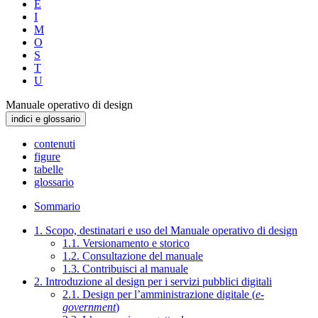
E
I
M
O
S
T
U
Manuale operativo di design
indici e glossario
contenuti
figure
tabelle
glossario
Sommario
1. Scopo, destinatari e uso del Manuale operativo di design
1.1. Versionamento e storico
1.2. Consultazione del manuale
1.3. Contribuisci al manuale
2. Introduzione al design per i servizi pubblici digitali
2.1. Design per l’amministrazione digitale (
e-
government
)