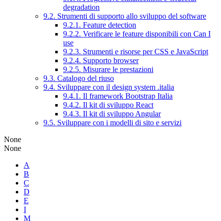
degradation
9.2. Strumenti di supporto allo sviluppo del software
9.2.1. Feature detection
9.2.2. Verificare le feature disponibili con Can I
use
9.2.3. Strumenti e risorse per CSS e JavaScript
9.2.4. Supporto browser
9.2.5. Misurare le prestazioni
9.3. Catalogo del riuso
9.4. Sviluppare con il design system .italia
9.4.1. Il framework Bootstrap Italia
9.4.2. Il kit di sviluppo React
9.4.3. Il kit di sviluppo Angular
9.5. Sviluppare con i modelli di sito e servizi
None
None
A
B
C
D
E
I
M