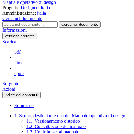
Manuale operativo di design
Progetto:
Designers Italia
Amministrazione:
italia
Cerca nel documento
Cerca nel documento
Informazioni
versione-corrente
Scarica
pdf
html
epub
Sorgente
Azioni
indice dei contenuti
Sommario
1. Scopo, destinatari e uso del Manuale operativo di design
1.1. Versionamento e storico
1.2. Consultazione del manuale
1.3. Contribuisci al manuale