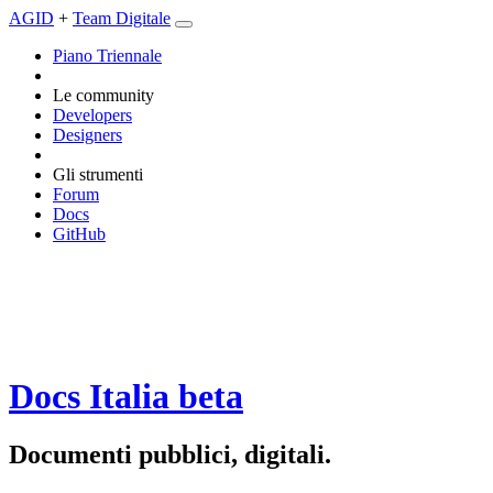
AGID
+
Team Digitale
Piano Triennale
Le community
Developers
Designers
Gli strumenti
Forum
Docs
GitHub
Docs Italia
beta
Documenti pubblici, digitali.