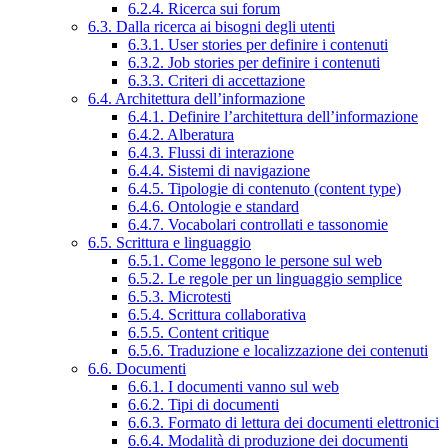
6.2.4. Ricerca sui forum
6.3. Dalla ricerca ai bisogni degli utenti
6.3.1. User stories per definire i contenuti
6.3.2. Job stories per definire i contenuti
6.3.3. Criteri di accettazione
6.4. Architettura dell’informazione
6.4.1. Definire l’architettura dell’informazione
6.4.2. Alberatura
6.4.3. Flussi di interazione
6.4.4. Sistemi di navigazione
6.4.5. Tipologie di contenuto (content type)
6.4.6. Ontologie e standard
6.4.7. Vocabolari controllati e tassonomie
6.5. Scrittura e linguaggio
6.5.1. Come leggono le persone sul web
6.5.2. Le regole per un linguaggio semplice
6.5.3. Microtesti
6.5.4. Scrittura collaborativa
6.5.5. Content critique
6.5.6. Traduzione e localizzazione dei contenuti
6.6. Documenti
6.6.1. I documenti vanno sul web
6.6.2. Tipi di documenti
6.6.3. Formato di lettura dei documenti elettronici
6.6.4. Modalità di produzione dei documenti