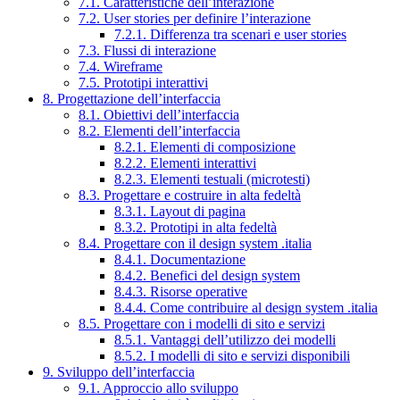
7.1. Caratteristiche dell’interazione
7.2. User stories per definire l’interazione
7.2.1. Differenza tra scenari e user stories
7.3. Flussi di interazione
7.4. Wireframe
7.5. Prototipi interattivi
8. Progettazione dell’interfaccia
8.1. Obiettivi dell’interfaccia
8.2. Elementi dell’interfaccia
8.2.1. Elementi di composizione
8.2.2. Elementi interattivi
8.2.3. Elementi testuali (microtesti)
8.3. Progettare e costruire in alta fedeltà
8.3.1. Layout di pagina
8.3.2. Prototipi in alta fedeltà
8.4. Progettare con il design system .italia
8.4.1. Documentazione
8.4.2. Benefici del design system
8.4.3. Risorse operative
8.4.4. Come contribuire al design system .italia
8.5. Progettare con i modelli di sito e servizi
8.5.1. Vantaggi dell’utilizzo dei modelli
8.5.2. I modelli di sito e servizi disponibili
9. Sviluppo dell’interfaccia
9.1. Approccio allo sviluppo