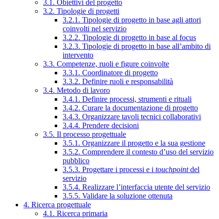
3.1. Obiettivi del progetto
3.2. Tipologie di progetti
3.2.1. Tipologie di progetto in base agli attori
coinvolti nel servizio
3.2.2. Tipologie di progetto in base al focus
3.2.3. Tipologie di progetto in base all’ambito di
intervento
3.3. Competenze, ruoli e figure coinvolte
3.3.1. Coordinatore di progetto
3.3.2. Definire ruoli e responsabilità
3.4. Metodo di lavoro
3.4.1. Definire processi, strumenti e rituali
3.4.2. Curare la documentazione di progetto
3.4.3. Organizzare tavoli tecnici collaborativi
3.4.4. Prendere decisioni
3.5. Il processo progettuale
3.5.1. Organizzare il progetto e la sua gestione
3.5.2. Comprendere il contesto d’uso del servizio
pubblico
3.5.3. Progettare i processi e i
touchpoint
del
servizio
3.5.4. Realizzare l’interfaccia utente del servizio
3.5.5. Validare la soluzione ottenuta
4. Ricerca progettuale
4.1. Ricerca primaria