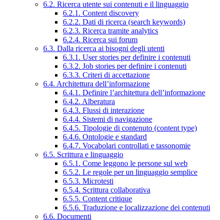
6.2. Ricerca utente sui contenuti e il linguaggio
6.2.1. Content discovery
6.2.2. Dati di ricerca (search keywords)
6.2.3. Ricerca tramite analytics
6.2.4. Ricerca sui forum
6.3. Dalla ricerca ai bisogni degli utenti
6.3.1. User stories per definire i contenuti
6.3.2. Job stories per definire i contenuti
6.3.3. Criteri di accettazione
6.4. Architettura dell’informazione
6.4.1. Definire l’architettura dell’informazione
6.4.2. Alberatura
6.4.3. Flussi di interazione
6.4.4. Sistemi di navigazione
6.4.5. Tipologie di contenuto (content type)
6.4.6. Ontologie e standard
6.4.7. Vocabolari controllati e tassonomie
6.5. Scrittura e linguaggio
6.5.1. Come leggono le persone sul web
6.5.2. Le regole per un linguaggio semplice
6.5.3. Microtesti
6.5.4. Scrittura collaborativa
6.5.5. Content critique
6.5.6. Traduzione e localizzazione dei contenuti
6.6. Documenti