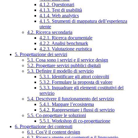
4.1.2. Questionari
4.1.3. Test di usabilità
4.1.4. Web analytics
4.1.5. Strumenti di mappatura dell’esperienza
utente
4.2. Ricerca secondaria
4.2.1. Ricerca documentale
4.2.2. Analisi benchmark
4.2.3. Valutazione euristica
5. Progettazione dei servizi
5.1. Cosa sono i servizi e il service design
5.2. Progettare servizi pubblici digitali
5.3. Definire il modello di servizio
5.3.1. Identificare gli attori coinvolti
5.3.2. Formulare la proposta di valore
5.3.3. Inquadrare gli elementi costitutivi del
servizio
5.4. Descrivere il funzionamento del servizio
5.4.1. Mappare l’ecosistema
5.4.2. Rappresentare i flussi di servizio
5.5. Co-progettare le soluzioni
5.5.1. Workshop di co-progettazione
6. Progettazione dei contenuti
6.1. Cos’è il content design
6.2. Ricerca utente sui contenuti e il linguaggio