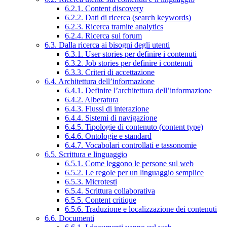
6.2.1. Content discovery
6.2.2. Dati di ricerca (search keywords)
6.2.3. Ricerca tramite analytics
6.2.4. Ricerca sui forum
6.3. Dalla ricerca ai bisogni degli utenti
6.3.1. User stories per definire i contenuti
6.3.2. Job stories per definire i contenuti
6.3.3. Criteri di accettazione
6.4. Architettura dell’informazione
6.4.1. Definire l’architettura dell’informazione
6.4.2. Alberatura
6.4.3. Flussi di interazione
6.4.4. Sistemi di navigazione
6.4.5. Tipologie di contenuto (content type)
6.4.6. Ontologie e standard
6.4.7. Vocabolari controllati e tassonomie
6.5. Scrittura e linguaggio
6.5.1. Come leggono le persone sul web
6.5.2. Le regole per un linguaggio semplice
6.5.3. Microtesti
6.5.4. Scrittura collaborativa
6.5.5. Content critique
6.5.6. Traduzione e localizzazione dei contenuti
6.6. Documenti