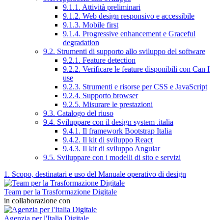
9.1.1. Attività preliminari
9.1.2. Web design responsivo e accessibile
9.1.3. Mobile first
9.1.4. Progressive enhancement e Graceful
degradation
9.2. Strumenti di supporto allo sviluppo del software
9.2.1. Feature detection
9.2.2. Verificare le feature disponibili con Can I
use
9.2.3. Strumenti e risorse per CSS e JavaScript
9.2.4. Supporto browser
9.2.5. Misurare le prestazioni
9.3. Catalogo del riuso
9.4. Sviluppare con il design system .italia
9.4.1. Il framework Bootstrap Italia
9.4.2. Il kit di sviluppo React
9.4.3. Il kit di sviluppo Angular
9.5. Sviluppare con i modelli di sito e servizi
1. Scopo, destinatari e uso del Manuale operativo di design
Team per la Trasformazione Digitale
in collaborazione con
Agenzia per l'Italia Digitale