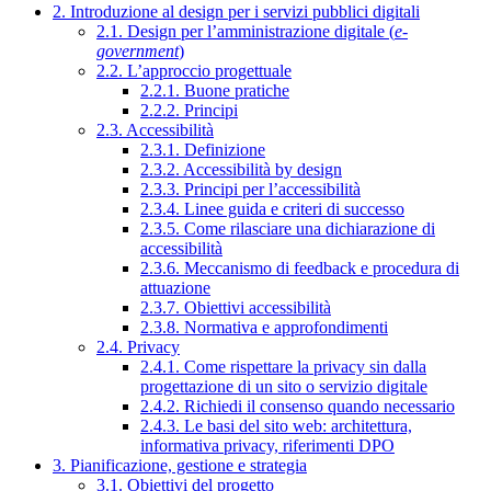
2. Introduzione al design per i servizi pubblici digitali
2.1. Design per l’amministrazione digitale (
e-
government
)
2.2. L’approccio progettuale
2.2.1. Buone pratiche
2.2.2. Principi
2.3. Accessibilità
2.3.1. Definizione
2.3.2. Accessibilità by design
2.3.3. Principi per l’accessibilità
2.3.4. Linee guida e criteri di successo
2.3.5. Come rilasciare una dichiarazione di
accessibilità
2.3.6. Meccanismo di feedback e procedura di
attuazione
2.3.7. Obiettivi accessibilità
2.3.8. Normativa e approfondimenti
2.4. Privacy
2.4.1. Come rispettare la privacy sin dalla
progettazione di un sito o servizio digitale
2.4.2. Richiedi il consenso quando necessario
2.4.3. Le basi del sito web: architettura,
informativa privacy, riferimenti DPO
3. Pianificazione, gestione e strategia
3.1. Obiettivi del progetto