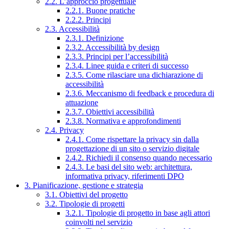
2.2. L’approccio progettuale
2.2.1. Buone pratiche
2.2.2. Principi
2.3. Accessibilità
2.3.1. Definizione
2.3.2. Accessibilità by design
2.3.3. Principi per l’accessibilità
2.3.4. Linee guida e criteri di successo
2.3.5. Come rilasciare una dichiarazione di
accessibilità
2.3.6. Meccanismo di feedback e procedura di
attuazione
2.3.7. Obiettivi accessibilità
2.3.8. Normativa e approfondimenti
2.4. Privacy
2.4.1. Come rispettare la privacy sin dalla
progettazione di un sito o servizio digitale
2.4.2. Richiedi il consenso quando necessario
2.4.3. Le basi del sito web: architettura,
informativa privacy, riferimenti DPO
3. Pianificazione, gestione e strategia
3.1. Obiettivi del progetto
3.2. Tipologie di progetti
3.2.1. Tipologie di progetto in base agli attori
coinvolti nel servizio