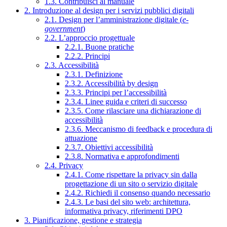
1.3. Contribuisci al manuale
2. Introduzione al design per i servizi pubblici digitali
2.1. Design per l’amministrazione digitale (
e-
government
)
2.2. L’approccio progettuale
2.2.1. Buone pratiche
2.2.2. Principi
2.3. Accessibilità
2.3.1. Definizione
2.3.2. Accessibilità by design
2.3.3. Principi per l’accessibilità
2.3.4. Linee guida e criteri di successo
2.3.5. Come rilasciare una dichiarazione di
accessibilità
2.3.6. Meccanismo di feedback e procedura di
attuazione
2.3.7. Obiettivi accessibilità
2.3.8. Normativa e approfondimenti
2.4. Privacy
2.4.1. Come rispettare la privacy sin dalla
progettazione di un sito o servizio digitale
2.4.2. Richiedi il consenso quando necessario
2.4.3. Le basi del sito web: architettura,
informativa privacy, riferimenti DPO
3. Pianificazione, gestione e strategia