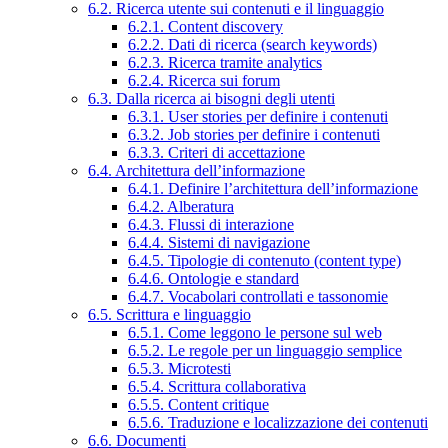
6.2. Ricerca utente sui contenuti e il linguaggio
6.2.1. Content discovery
6.2.2. Dati di ricerca (search keywords)
6.2.3. Ricerca tramite analytics
6.2.4. Ricerca sui forum
6.3. Dalla ricerca ai bisogni degli utenti
6.3.1. User stories per definire i contenuti
6.3.2. Job stories per definire i contenuti
6.3.3. Criteri di accettazione
6.4. Architettura dell’informazione
6.4.1. Definire l’architettura dell’informazione
6.4.2. Alberatura
6.4.3. Flussi di interazione
6.4.4. Sistemi di navigazione
6.4.5. Tipologie di contenuto (content type)
6.4.6. Ontologie e standard
6.4.7. Vocabolari controllati e tassonomie
6.5. Scrittura e linguaggio
6.5.1. Come leggono le persone sul web
6.5.2. Le regole per un linguaggio semplice
6.5.3. Microtesti
6.5.4. Scrittura collaborativa
6.5.5. Content critique
6.5.6. Traduzione e localizzazione dei contenuti
6.6. Documenti