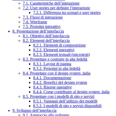
7.1. Caratteristiche dell’interazione
7.2. User stories per definire l’interazione
7.2.1. Differenza tra scenari e user stories
7.3. Flussi di interazione
7.4. Wireframe
7.5. Prototipi interattivi
8. Progettazione dell’interfaccia
8.1. Obiettivi dell’interfaccia
8.2. Elementi dell’interfaccia
8.2.1. Elementi di composizione
8.2.2. Elementi interattivi
8.2.3. Elementi testuali (microtesti)
8.3. Progettare e costruire in alta fedeltà
8.3.1. Layout di pagina
8.3.2. Prototipi in alta fedeltà
8.4. Progettare con il design system .italia
8.4.1. Documentazione
8.4.2. Benefici del design system
8.4.3. Risorse operative
8.4.4. Come contribuire al design system .italia
8.5. Progettare con i modelli di sito e servizi
8.5.1. Vantaggi dell’utilizzo dei modelli
8.5.2. I modelli di sito e servizi disponibili
9. Sviluppo dell’interfaccia
9.1. Approccio allo sviluppo