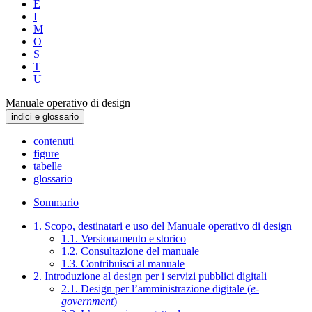
E
I
M
O
S
T
U
Manuale operativo di design
indici e glossario
contenuti
figure
tabelle
glossario
Sommario
1. Scopo, destinatari e uso del Manuale operativo di design
1.1. Versionamento e storico
1.2. Consultazione del manuale
1.3. Contribuisci al manuale
2. Introduzione al design per i servizi pubblici digitali
2.1. Design per l’amministrazione digitale (
e-
government
)