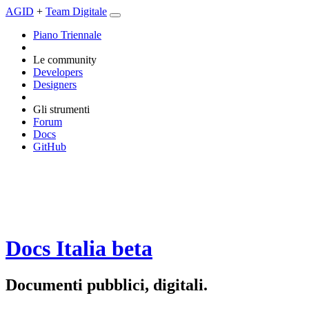
AGID
+
Team Digitale
Piano Triennale
Le community
Developers
Designers
Gli strumenti
Forum
Docs
GitHub
Docs Italia
beta
Documenti pubblici, digitali.