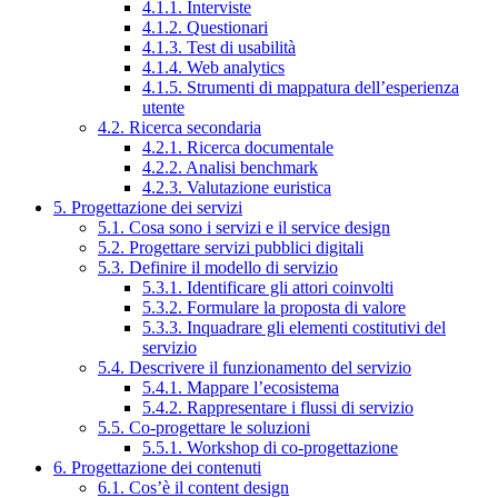
4.1.1. Interviste
4.1.2. Questionari
4.1.3. Test di usabilità
4.1.4. Web analytics
4.1.5. Strumenti di mappatura dell’esperienza
utente
4.2. Ricerca secondaria
4.2.1. Ricerca documentale
4.2.2. Analisi benchmark
4.2.3. Valutazione euristica
5. Progettazione dei servizi
5.1. Cosa sono i servizi e il service design
5.2. Progettare servizi pubblici digitali
5.3. Definire il modello di servizio
5.3.1. Identificare gli attori coinvolti
5.3.2. Formulare la proposta di valore
5.3.3. Inquadrare gli elementi costitutivi del
servizio
5.4. Descrivere il funzionamento del servizio
5.4.1. Mappare l’ecosistema
5.4.2. Rappresentare i flussi di servizio
5.5. Co-progettare le soluzioni
5.5.1. Workshop di co-progettazione
6. Progettazione dei contenuti
6.1. Cos’è il content design