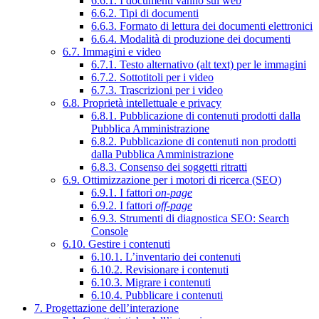
6.6.1. I documenti vanno sul web
6.6.2. Tipi di documenti
6.6.3. Formato di lettura dei documenti elettronici
6.6.4. Modalità di produzione dei documenti
6.7. Immagini e video
6.7.1. Testo alternativo (alt text) per le immagini
6.7.2. Sottotitoli per i video
6.7.3. Trascrizioni per i video
6.8. Proprietà intellettuale e privacy
6.8.1. Pubblicazione di contenuti prodotti dalla
Pubblica Amministrazione
6.8.2. Pubblicazione di contenuti non prodotti
dalla Pubblica Amministrazione
6.8.3. Consenso dei soggetti ritratti
6.9. Ottimizzazione per i motori di ricerca (SEO)
6.9.1. I fattori
on-page
6.9.2. I fattori
off-page
6.9.3. Strumenti di diagnostica SEO: Search
Console
6.10. Gestire i contenuti
6.10.1. L’inventario dei contenuti
6.10.2. Revisionare i contenuti
6.10.3. Migrare i contenuti
6.10.4. Pubblicare i contenuti
7. Progettazione dell’interazione