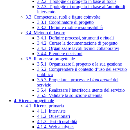
3.2.2. Tipologie di progetto in base al focus
3.2.3. Tipologie di progetto in base all’ambito di
intervento
3.3. Competenze, ruoli e figure coinvolte
3.3.1. Coordinatore di progetto
3.3.2. Definire ruoli e responsabilità
3.4. Metodo di lavoro
3.4.1. Definire processi, strumenti e rituali
3.4.2. Curare la documentazione di progetto
3.4.3. Organizzare tavoli tecnici collaborativi
3.4.4. Prendere decisioni
3.5. Il processo progettuale
3.5.1. Organizzare il progetto e la sua gestione
3.5.2. Comprendere il contesto d’uso del servizio
pubblico
3.5.3. Progettare i processi e i
touchpoint
del
servizio
3.5.4. Realizzare l’interfaccia utente del servizio
3.5.5. Validare la soluzione ottenuta
4. Ricerca progettuale
4.1. Ricerca primaria
4.1.1. Interviste
4.1.2. Questionari
4.1.3. Test di usabilità
4.1.4. Web analytics