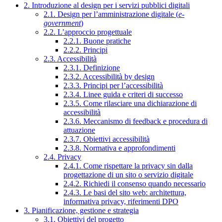
2. Introduzione al design per i servizi pubblici digitali
2.1. Design per l’amministrazione digitale (
e-
government
)
2.2. L’approccio progettuale
2.2.1. Buone pratiche
2.2.2. Principi
2.3. Accessibilità
2.3.1. Definizione
2.3.2. Accessibilità by design
2.3.3. Principi per l’accessibilità
2.3.4. Linee guida e criteri di successo
2.3.5. Come rilasciare una dichiarazione di
accessibilità
2.3.6. Meccanismo di feedback e procedura di
attuazione
2.3.7. Obiettivi accessibilità
2.3.8. Normativa e approfondimenti
2.4. Privacy
2.4.1. Come rispettare la privacy sin dalla
progettazione di un sito o servizio digitale
2.4.2. Richiedi il consenso quando necessario
2.4.3. Le basi del sito web: architettura,
informativa privacy, riferimenti DPO
3. Pianificazione, gestione e strategia
3.1. Obiettivi del progetto