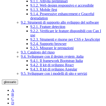
9.1.1. Attività preliminari
9.1.2. Web design responsivo e accessibile
9.1.3. Mobile first
9.1.4. Progressive enhancement e Graceful
degradation
9.2. Strumenti di supporto allo sviluppo del software
9.2.1. Feature detection
9.2.2. Verificare le feature disponibili con Can I
use
9.2.3. Strumenti e risorse per CSS e JavaScript
9.2.4. Supporto browser
9.2.5. Misurare le prestazioni
9.3. Catalogo del riuso
9.4. Sviluppare con il design system .italia
9.4.1. Il framework Bootstrap Italia
9.4.2. Il kit di sviluppo React
9.4.3. Il kit di sviluppo Angular
9.5. Sviluppare con i modelli di sito e servizi
glossario
A
B
C
D