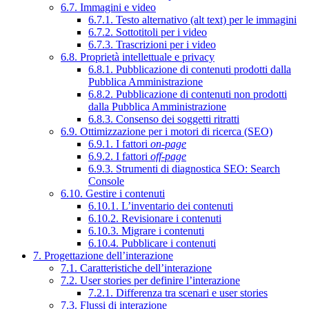
6.7. Immagini e video
6.7.1. Testo alternativo (alt text) per le immagini
6.7.2. Sottotitoli per i video
6.7.3. Trascrizioni per i video
6.8. Proprietà intellettuale e privacy
6.8.1. Pubblicazione di contenuti prodotti dalla
Pubblica Amministrazione
6.8.2. Pubblicazione di contenuti non prodotti
dalla Pubblica Amministrazione
6.8.3. Consenso dei soggetti ritratti
6.9. Ottimizzazione per i motori di ricerca (SEO)
6.9.1. I fattori
on-page
6.9.2. I fattori
off-page
6.9.3. Strumenti di diagnostica SEO: Search
Console
6.10. Gestire i contenuti
6.10.1. L’inventario dei contenuti
6.10.2. Revisionare i contenuti
6.10.3. Migrare i contenuti
6.10.4. Pubblicare i contenuti
7. Progettazione dell’interazione
7.1. Caratteristiche dell’interazione
7.2. User stories per definire l’interazione
7.2.1. Differenza tra scenari e user stories
7.3. Flussi di interazione