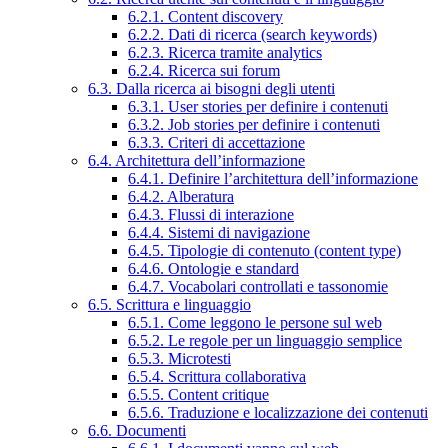
6.2.1. Content discovery
6.2.2. Dati di ricerca (search keywords)
6.2.3. Ricerca tramite analytics
6.2.4. Ricerca sui forum
6.3. Dalla ricerca ai bisogni degli utenti
6.3.1. User stories per definire i contenuti
6.3.2. Job stories per definire i contenuti
6.3.3. Criteri di accettazione
6.4. Architettura dell’informazione
6.4.1. Definire l’architettura dell’informazione
6.4.2. Alberatura
6.4.3. Flussi di interazione
6.4.4. Sistemi di navigazione
6.4.5. Tipologie di contenuto (content type)
6.4.6. Ontologie e standard
6.4.7. Vocabolari controllati e tassonomie
6.5. Scrittura e linguaggio
6.5.1. Come leggono le persone sul web
6.5.2. Le regole per un linguaggio semplice
6.5.3. Microtesti
6.5.4. Scrittura collaborativa
6.5.5. Content critique
6.5.6. Traduzione e localizzazione dei contenuti
6.6. Documenti