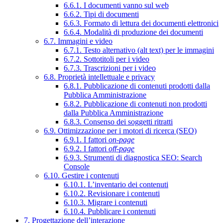
6.6.1. I documenti vanno sul web
6.6.2. Tipi di documenti
6.6.3. Formato di lettura dei documenti elettronici
6.6.4. Modalità di produzione dei documenti
6.7. Immagini e video
6.7.1. Testo alternativo (alt text) per le immagini
6.7.2. Sottotitoli per i video
6.7.3. Trascrizioni per i video
6.8. Proprietà intellettuale e privacy
6.8.1. Pubblicazione di contenuti prodotti dalla
Pubblica Amministrazione
6.8.2. Pubblicazione di contenuti non prodotti
dalla Pubblica Amministrazione
6.8.3. Consenso dei soggetti ritratti
6.9. Ottimizzazione per i motori di ricerca (SEO)
6.9.1. I fattori
on-page
6.9.2. I fattori
off-page
6.9.3. Strumenti di diagnostica SEO: Search
Console
6.10. Gestire i contenuti
6.10.1. L’inventario dei contenuti
6.10.2. Revisionare i contenuti
6.10.3. Migrare i contenuti
6.10.4. Pubblicare i contenuti
7. Progettazione dell’interazione