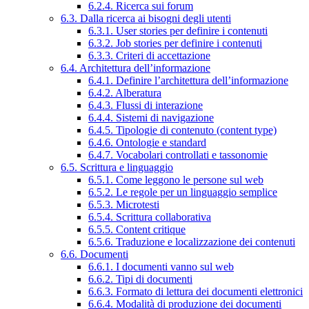
6.2.4. Ricerca sui forum
6.3. Dalla ricerca ai bisogni degli utenti
6.3.1. User stories per definire i contenuti
6.3.2. Job stories per definire i contenuti
6.3.3. Criteri di accettazione
6.4. Architettura dell’informazione
6.4.1. Definire l’architettura dell’informazione
6.4.2. Alberatura
6.4.3. Flussi di interazione
6.4.4. Sistemi di navigazione
6.4.5. Tipologie di contenuto (content type)
6.4.6. Ontologie e standard
6.4.7. Vocabolari controllati e tassonomie
6.5. Scrittura e linguaggio
6.5.1. Come leggono le persone sul web
6.5.2. Le regole per un linguaggio semplice
6.5.3. Microtesti
6.5.4. Scrittura collaborativa
6.5.5. Content critique
6.5.6. Traduzione e localizzazione dei contenuti
6.6. Documenti
6.6.1. I documenti vanno sul web
6.6.2. Tipi di documenti
6.6.3. Formato di lettura dei documenti elettronici
6.6.4. Modalità di produzione dei documenti