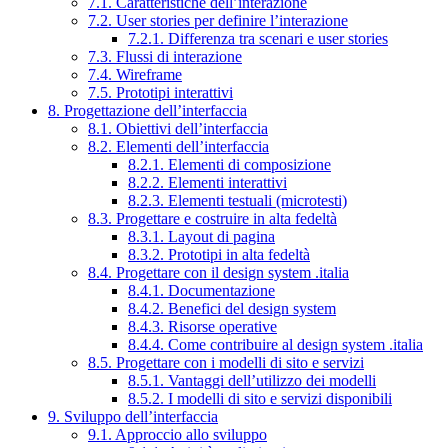
7.1. Caratteristiche dell’interazione
7.2. User stories per definire l’interazione
7.2.1. Differenza tra scenari e user stories
7.3. Flussi di interazione
7.4. Wireframe
7.5. Prototipi interattivi
8. Progettazione dell’interfaccia
8.1. Obiettivi dell’interfaccia
8.2. Elementi dell’interfaccia
8.2.1. Elementi di composizione
8.2.2. Elementi interattivi
8.2.3. Elementi testuali (microtesti)
8.3. Progettare e costruire in alta fedeltà
8.3.1. Layout di pagina
8.3.2. Prototipi in alta fedeltà
8.4. Progettare con il design system .italia
8.4.1. Documentazione
8.4.2. Benefici del design system
8.4.3. Risorse operative
8.4.4. Come contribuire al design system .italia
8.5. Progettare con i modelli di sito e servizi
8.5.1. Vantaggi dell’utilizzo dei modelli
8.5.2. I modelli di sito e servizi disponibili
9. Sviluppo dell’interfaccia
9.1. Approccio allo sviluppo