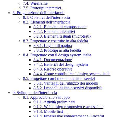
7.4. Wireframe
7.5. Prototipi interattivi
8. Progettazione dell’interfaccia
8.1. Obiettivi dell’interfaccia
8.2. Elementi dell’interfaccia
8.2.1. Elementi di composizione
8.2.2. Elementi interattivi
8.2.3. Elementi testuali (microtesti)
8.3. Progettare e costruire in alta fedeltà
8.3.1. Layout di pagina
8.3.2. Prototipi in alta fedeltà
8.4. Progettare con il design system .italia
8.4.1. Documentazione
8.4.2. Benefici del design system
8.4.3. Risorse operative
8.4.4. Come contribuire al design system .italia
8.5. Progettare con i modelli di sito e servizi
8.5.1. Vantaggi dell’utilizzo dei modelli
8.5.2. I modelli di sito e servizi disponibili
9. Sviluppo dell’interfaccia
9.1. Approccio allo sviluppo
9.1.1. Attività preliminari
9.1.2. Web design responsivo e accessibile
9.1.3. Mobile first
9.1.4. Progressive enhancement e Graceful