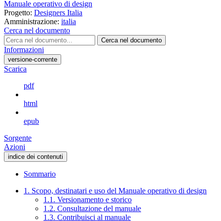
Manuale operativo di design
Progetto:
Designers Italia
Amministrazione:
italia
Cerca nel documento
Cerca nel documento
Informazioni
versione-corrente
Scarica
pdf
html
epub
Sorgente
Azioni
indice dei contenuti
Sommario
1. Scopo, destinatari e uso del Manuale operativo di design
1.1. Versionamento e storico
1.2. Consultazione del manuale
1.3. Contribuisci al manuale