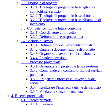
3.2. Tipologie di progetti
3.2.1. Tipologie di progetto in base agli attori
coinvolti nel servizio
3.2.2. Tipologie di progetto in base al focus
3.2.3. Tipologie di progetto in base all’ambito di
intervento
3.3. Competenze, ruoli e figure coinvolte
3.3.1. Coordinatore di progetto
3.3.2. Definire ruoli e responsabilità
3.4. Metodo di lavoro
3.4.1. Definire processi, strumenti e rituali
3.4.2. Curare la documentazione di progetto
3.4.3. Organizzare tavoli tecnici collaborativi
3.4.4. Prendere decisioni
3.5. Il processo progettuale
3.5.1. Organizzare il progetto e la sua gestione
3.5.2. Comprendere il contesto d’uso del servizio
pubblico
3.5.3. Progettare i processi e i
touchpoint
del
servizio
3.5.4. Realizzare l’interfaccia utente del servizio
3.5.5. Validare la soluzione ottenuta
4. Ricerca progettuale
4.1. Ricerca primaria
4.1.1. Interviste