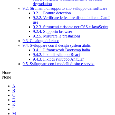
degradation
9.2. Strumenti di supporto allo sviluppo del software
9.2.1. Feature detection
9.2.2. Verificare le feature disponibili con Can I
use
9.2.3. Strumenti e risorse per CSS e JavaScript
9.2.4. Supporto browser
9.2.5. Misurare le prestazioni
9.3. Catalogo del riuso
9.4. Sviluppare con il design system .italia
9.4.1. Il framework Bootstrap Italia
9.4.2. Il kit di sviluppo React
9.4.3. Il kit di sviluppo Angular
9.5. Sviluppare con i modelli di sito e servizi
None
None
A
B
C
D
E
I
M