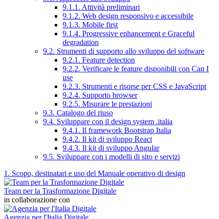
9.1.1. Attività preliminari
9.1.2. Web design responsivo e accessibile
9.1.3. Mobile first
9.1.4. Progressive enhancement e Graceful
degradation
9.2. Strumenti di supporto allo sviluppo del software
9.2.1. Feature detection
9.2.2. Verificare le feature disponibili con Can I
use
9.2.3. Strumenti e risorse per CSS e JavaScript
9.2.4. Supporto browser
9.2.5. Misurare le prestazioni
9.3. Catalogo del riuso
9.4. Sviluppare con il design system .italia
9.4.1. Il framework Bootstrap Italia
9.4.2. Il kit di sviluppo React
9.4.3. Il kit di sviluppo Angular
9.5. Sviluppare con i modelli di sito e servizi
1. Scopo, destinatari e uso del Manuale operativo di design
Team per la Trasformazione Digitale
in collaborazione con
Agenzia per l'Italia Digitale