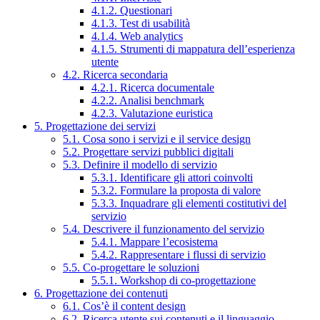
4.1.2. Questionari
4.1.3. Test di usabilità
4.1.4. Web analytics
4.1.5. Strumenti di mappatura dell’esperienza
utente
4.2. Ricerca secondaria
4.2.1. Ricerca documentale
4.2.2. Analisi benchmark
4.2.3. Valutazione euristica
5. Progettazione dei servizi
5.1. Cosa sono i servizi e il service design
5.2. Progettare servizi pubblici digitali
5.3. Definire il modello di servizio
5.3.1. Identificare gli attori coinvolti
5.3.2. Formulare la proposta di valore
5.3.3. Inquadrare gli elementi costitutivi del
servizio
5.4. Descrivere il funzionamento del servizio
5.4.1. Mappare l’ecosistema
5.4.2. Rappresentare i flussi di servizio
5.5. Co-progettare le soluzioni
5.5.1. Workshop di co-progettazione
6. Progettazione dei contenuti
6.1. Cos’è il content design
6.2. Ricerca utente sui contenuti e il linguaggio