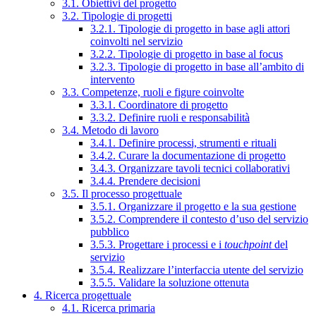
3.1. Obiettivi del progetto
3.2. Tipologie di progetti
3.2.1. Tipologie di progetto in base agli attori
coinvolti nel servizio
3.2.2. Tipologie di progetto in base al focus
3.2.3. Tipologie di progetto in base all’ambito di
intervento
3.3. Competenze, ruoli e figure coinvolte
3.3.1. Coordinatore di progetto
3.3.2. Definire ruoli e responsabilità
3.4. Metodo di lavoro
3.4.1. Definire processi, strumenti e rituali
3.4.2. Curare la documentazione di progetto
3.4.3. Organizzare tavoli tecnici collaborativi
3.4.4. Prendere decisioni
3.5. Il processo progettuale
3.5.1. Organizzare il progetto e la sua gestione
3.5.2. Comprendere il contesto d’uso del servizio
pubblico
3.5.3. Progettare i processi e i
touchpoint
del
servizio
3.5.4. Realizzare l’interfaccia utente del servizio
3.5.5. Validare la soluzione ottenuta
4. Ricerca progettuale
4.1. Ricerca primaria