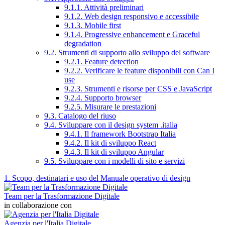
9.1.1. Attività preliminari
9.1.2. Web design responsivo e accessibile
9.1.3. Mobile first
9.1.4. Progressive enhancement e Graceful
degradation
9.2. Strumenti di supporto allo sviluppo del software
9.2.1. Feature detection
9.2.2. Verificare le feature disponibili con Can I
use
9.2.3. Strumenti e risorse per CSS e JavaScript
9.2.4. Supporto browser
9.2.5. Misurare le prestazioni
9.3. Catalogo del riuso
9.4. Sviluppare con il design system .italia
9.4.1. Il framework Bootstrap Italia
9.4.2. Il kit di sviluppo React
9.4.3. Il kit di sviluppo Angular
9.5. Sviluppare con i modelli di sito e servizi
1. Scopo, destinatari e uso del Manuale operativo di design
Team per la Trasformazione Digitale
in collaborazione con
Agenzia per l'Italia Digitale