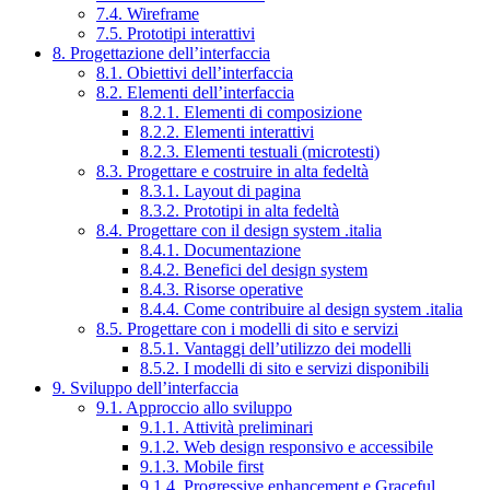
7.4. Wireframe
7.5. Prototipi interattivi
8. Progettazione dell’interfaccia
8.1. Obiettivi dell’interfaccia
8.2. Elementi dell’interfaccia
8.2.1. Elementi di composizione
8.2.2. Elementi interattivi
8.2.3. Elementi testuali (microtesti)
8.3. Progettare e costruire in alta fedeltà
8.3.1. Layout di pagina
8.3.2. Prototipi in alta fedeltà
8.4. Progettare con il design system .italia
8.4.1. Documentazione
8.4.2. Benefici del design system
8.4.3. Risorse operative
8.4.4. Come contribuire al design system .italia
8.5. Progettare con i modelli di sito e servizi
8.5.1. Vantaggi dell’utilizzo dei modelli
8.5.2. I modelli di sito e servizi disponibili
9. Sviluppo dell’interfaccia
9.1. Approccio allo sviluppo
9.1.1. Attività preliminari
9.1.2. Web design responsivo e accessibile
9.1.3. Mobile first
9.1.4. Progressive enhancement e Graceful