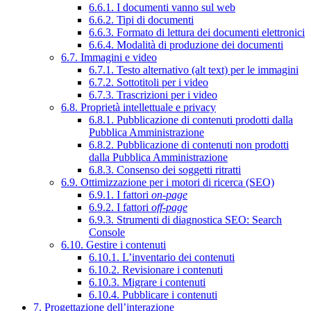
6.6.1. I documenti vanno sul web
6.6.2. Tipi di documenti
6.6.3. Formato di lettura dei documenti elettronici
6.6.4. Modalità di produzione dei documenti
6.7. Immagini e video
6.7.1. Testo alternativo (alt text) per le immagini
6.7.2. Sottotitoli per i video
6.7.3. Trascrizioni per i video
6.8. Proprietà intellettuale e privacy
6.8.1. Pubblicazione di contenuti prodotti dalla
Pubblica Amministrazione
6.8.2. Pubblicazione di contenuti non prodotti
dalla Pubblica Amministrazione
6.8.3. Consenso dei soggetti ritratti
6.9. Ottimizzazione per i motori di ricerca (SEO)
6.9.1. I fattori
on-page
6.9.2. I fattori
off-page
6.9.3. Strumenti di diagnostica SEO: Search
Console
6.10. Gestire i contenuti
6.10.1. L’inventario dei contenuti
6.10.2. Revisionare i contenuti
6.10.3. Migrare i contenuti
6.10.4. Pubblicare i contenuti
7. Progettazione dell’interazione