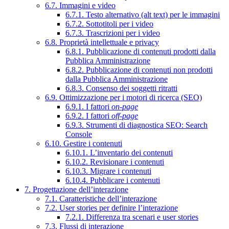
6.7. Immagini e video
6.7.1. Testo alternativo (alt text) per le immagini
6.7.2. Sottotitoli per i video
6.7.3. Trascrizioni per i video
6.8. Proprietà intellettuale e privacy
6.8.1. Pubblicazione di contenuti prodotti dalla
Pubblica Amministrazione
6.8.2. Pubblicazione di contenuti non prodotti
dalla Pubblica Amministrazione
6.8.3. Consenso dei soggetti ritratti
6.9. Ottimizzazione per i motori di ricerca (SEO)
6.9.1. I fattori
on-page
6.9.2. I fattori
off-page
6.9.3. Strumenti di diagnostica SEO: Search
Console
6.10. Gestire i contenuti
6.10.1. L’inventario dei contenuti
6.10.2. Revisionare i contenuti
6.10.3. Migrare i contenuti
6.10.4. Pubblicare i contenuti
7. Progettazione dell’interazione
7.1. Caratteristiche dell’interazione
7.2. User stories per definire l’interazione
7.2.1. Differenza tra scenari e user stories
7.3. Flussi di interazione