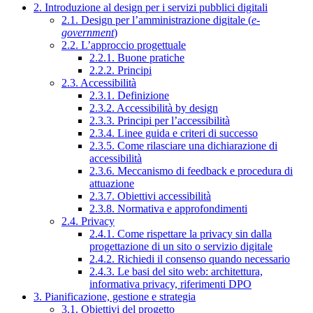
2. Introduzione al design per i servizi pubblici digitali
2.1. Design per l’amministrazione digitale (
e-
government
)
2.2. L’approccio progettuale
2.2.1. Buone pratiche
2.2.2. Principi
2.3. Accessibilità
2.3.1. Definizione
2.3.2. Accessibilità by design
2.3.3. Principi per l’accessibilità
2.3.4. Linee guida e criteri di successo
2.3.5. Come rilasciare una dichiarazione di
accessibilità
2.3.6. Meccanismo di feedback e procedura di
attuazione
2.3.7. Obiettivi accessibilità
2.3.8. Normativa e approfondimenti
2.4. Privacy
2.4.1. Come rispettare la privacy sin dalla
progettazione di un sito o servizio digitale
2.4.2. Richiedi il consenso quando necessario
2.4.3. Le basi del sito web: architettura,
informativa privacy, riferimenti DPO
3. Pianificazione, gestione e strategia
3.1. Obiettivi del progetto