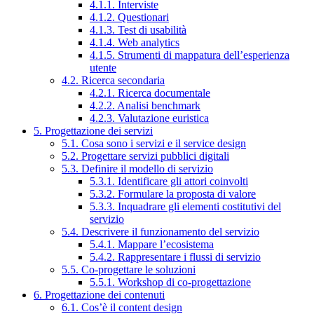
4.1.1. Interviste
4.1.2. Questionari
4.1.3. Test di usabilità
4.1.4. Web analytics
4.1.5. Strumenti di mappatura dell’esperienza
utente
4.2. Ricerca secondaria
4.2.1. Ricerca documentale
4.2.2. Analisi benchmark
4.2.3. Valutazione euristica
5. Progettazione dei servizi
5.1. Cosa sono i servizi e il service design
5.2. Progettare servizi pubblici digitali
5.3. Definire il modello di servizio
5.3.1. Identificare gli attori coinvolti
5.3.2. Formulare la proposta di valore
5.3.3. Inquadrare gli elementi costitutivi del
servizio
5.4. Descrivere il funzionamento del servizio
5.4.1. Mappare l’ecosistema
5.4.2. Rappresentare i flussi di servizio
5.5. Co-progettare le soluzioni
5.5.1. Workshop di co-progettazione
6. Progettazione dei contenuti
6.1. Cos’è il content design