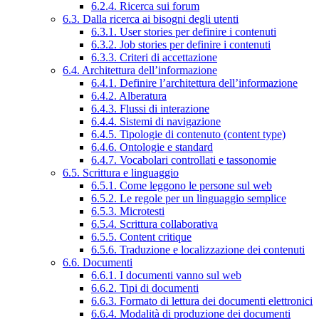
6.2.4. Ricerca sui forum
6.3. Dalla ricerca ai bisogni degli utenti
6.3.1. User stories per definire i contenuti
6.3.2. Job stories per definire i contenuti
6.3.3. Criteri di accettazione
6.4. Architettura dell’informazione
6.4.1. Definire l’architettura dell’informazione
6.4.2. Alberatura
6.4.3. Flussi di interazione
6.4.4. Sistemi di navigazione
6.4.5. Tipologie di contenuto (content type)
6.4.6. Ontologie e standard
6.4.7. Vocabolari controllati e tassonomie
6.5. Scrittura e linguaggio
6.5.1. Come leggono le persone sul web
6.5.2. Le regole per un linguaggio semplice
6.5.3. Microtesti
6.5.4. Scrittura collaborativa
6.5.5. Content critique
6.5.6. Traduzione e localizzazione dei contenuti
6.6. Documenti
6.6.1. I documenti vanno sul web
6.6.2. Tipi di documenti
6.6.3. Formato di lettura dei documenti elettronici
6.6.4. Modalità di produzione dei documenti