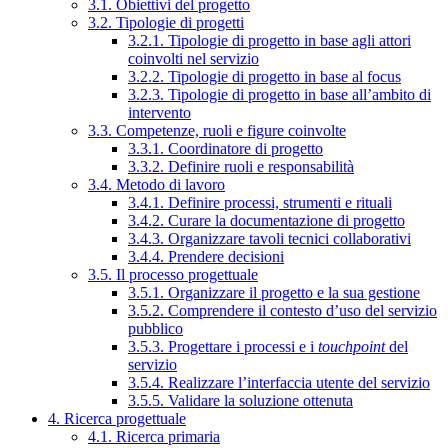
3.1. Obiettivi del progetto
3.2. Tipologie di progetti
3.2.1. Tipologie di progetto in base agli attori
coinvolti nel servizio
3.2.2. Tipologie di progetto in base al focus
3.2.3. Tipologie di progetto in base all’ambito di
intervento
3.3. Competenze, ruoli e figure coinvolte
3.3.1. Coordinatore di progetto
3.3.2. Definire ruoli e responsabilità
3.4. Metodo di lavoro
3.4.1. Definire processi, strumenti e rituali
3.4.2. Curare la documentazione di progetto
3.4.3. Organizzare tavoli tecnici collaborativi
3.4.4. Prendere decisioni
3.5. Il processo progettuale
3.5.1. Organizzare il progetto e la sua gestione
3.5.2. Comprendere il contesto d’uso del servizio
pubblico
3.5.3. Progettare i processi e i
touchpoint
del
servizio
3.5.4. Realizzare l’interfaccia utente del servizio
3.5.5. Validare la soluzione ottenuta
4. Ricerca progettuale
4.1. Ricerca primaria