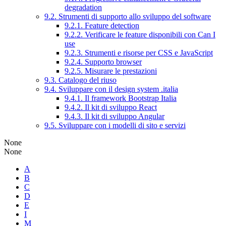
degradation
9.2. Strumenti di supporto allo sviluppo del software
9.2.1. Feature detection
9.2.2. Verificare le feature disponibili con Can I
use
9.2.3. Strumenti e risorse per CSS e JavaScript
9.2.4. Supporto browser
9.2.5. Misurare le prestazioni
9.3. Catalogo del riuso
9.4. Sviluppare con il design system .italia
9.4.1. Il framework Bootstrap Italia
9.4.2. Il kit di sviluppo React
9.4.3. Il kit di sviluppo Angular
9.5. Sviluppare con i modelli di sito e servizi
None
None
A
B
C
D
E
I
M