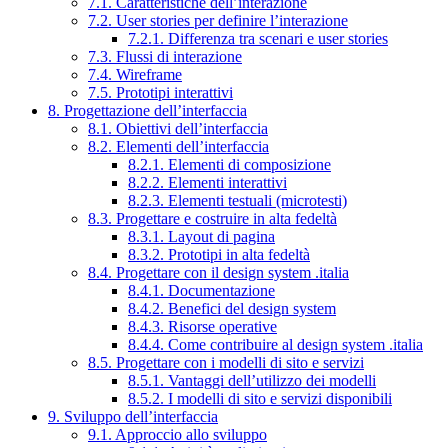
7.1. Caratteristiche dell’interazione
7.2. User stories per definire l’interazione
7.2.1. Differenza tra scenari e user stories
7.3. Flussi di interazione
7.4. Wireframe
7.5. Prototipi interattivi
8. Progettazione dell’interfaccia
8.1. Obiettivi dell’interfaccia
8.2. Elementi dell’interfaccia
8.2.1. Elementi di composizione
8.2.2. Elementi interattivi
8.2.3. Elementi testuali (microtesti)
8.3. Progettare e costruire in alta fedeltà
8.3.1. Layout di pagina
8.3.2. Prototipi in alta fedeltà
8.4. Progettare con il design system .italia
8.4.1. Documentazione
8.4.2. Benefici del design system
8.4.3. Risorse operative
8.4.4. Come contribuire al design system .italia
8.5. Progettare con i modelli di sito e servizi
8.5.1. Vantaggi dell’utilizzo dei modelli
8.5.2. I modelli di sito e servizi disponibili
9. Sviluppo dell’interfaccia
9.1. Approccio allo sviluppo