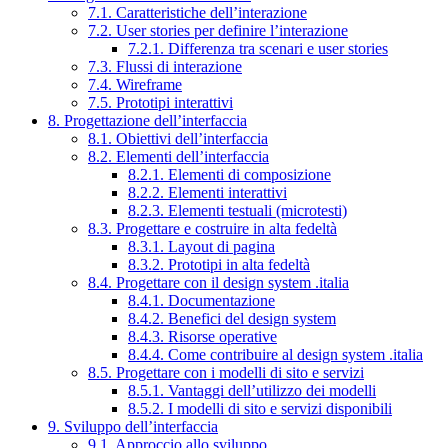
7.1. Caratteristiche dell’interazione
7.2. User stories per definire l’interazione
7.2.1. Differenza tra scenari e user stories
7.3. Flussi di interazione
7.4. Wireframe
7.5. Prototipi interattivi
8. Progettazione dell’interfaccia
8.1. Obiettivi dell’interfaccia
8.2. Elementi dell’interfaccia
8.2.1. Elementi di composizione
8.2.2. Elementi interattivi
8.2.3. Elementi testuali (microtesti)
8.3. Progettare e costruire in alta fedeltà
8.3.1. Layout di pagina
8.3.2. Prototipi in alta fedeltà
8.4. Progettare con il design system .italia
8.4.1. Documentazione
8.4.2. Benefici del design system
8.4.3. Risorse operative
8.4.4. Come contribuire al design system .italia
8.5. Progettare con i modelli di sito e servizi
8.5.1. Vantaggi dell’utilizzo dei modelli
8.5.2. I modelli di sito e servizi disponibili
9. Sviluppo dell’interfaccia
9.1. Approccio allo sviluppo