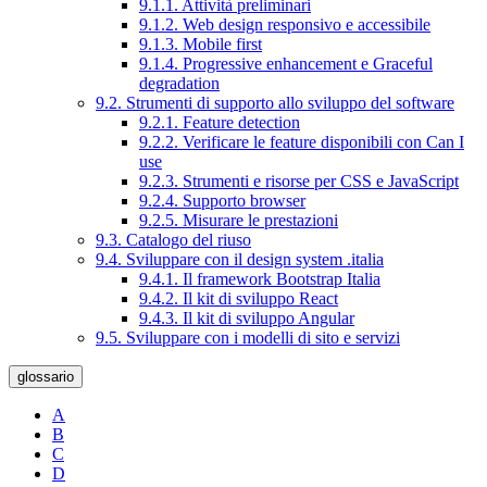
9.1.1. Attività preliminari
9.1.2. Web design responsivo e accessibile
9.1.3. Mobile first
9.1.4. Progressive enhancement e Graceful
degradation
9.2. Strumenti di supporto allo sviluppo del software
9.2.1. Feature detection
9.2.2. Verificare le feature disponibili con Can I
use
9.2.3. Strumenti e risorse per CSS e JavaScript
9.2.4. Supporto browser
9.2.5. Misurare le prestazioni
9.3. Catalogo del riuso
9.4. Sviluppare con il design system .italia
9.4.1. Il framework Bootstrap Italia
9.4.2. Il kit di sviluppo React
9.4.3. Il kit di sviluppo Angular
9.5. Sviluppare con i modelli di sito e servizi
glossario
A
B
C
D