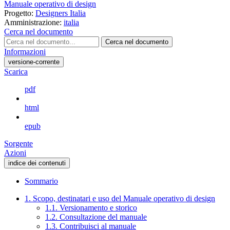
Manuale operativo di design
Progetto:
Designers Italia
Amministrazione:
italia
Cerca nel documento
Cerca nel documento
Informazioni
versione-corrente
Scarica
pdf
html
epub
Sorgente
Azioni
indice dei contenuti
Sommario
1. Scopo, destinatari e uso del Manuale operativo di design
1.1. Versionamento e storico
1.2. Consultazione del manuale
1.3. Contribuisci al manuale