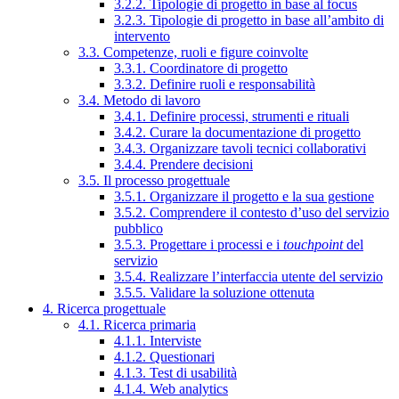
3.2.2. Tipologie di progetto in base al focus
3.2.3. Tipologie di progetto in base all’ambito di
intervento
3.3. Competenze, ruoli e figure coinvolte
3.3.1. Coordinatore di progetto
3.3.2. Definire ruoli e responsabilità
3.4. Metodo di lavoro
3.4.1. Definire processi, strumenti e rituali
3.4.2. Curare la documentazione di progetto
3.4.3. Organizzare tavoli tecnici collaborativi
3.4.4. Prendere decisioni
3.5. Il processo progettuale
3.5.1. Organizzare il progetto e la sua gestione
3.5.2. Comprendere il contesto d’uso del servizio
pubblico
3.5.3. Progettare i processi e i
touchpoint
del
servizio
3.5.4. Realizzare l’interfaccia utente del servizio
3.5.5. Validare la soluzione ottenuta
4. Ricerca progettuale
4.1. Ricerca primaria
4.1.1. Interviste
4.1.2. Questionari
4.1.3. Test di usabilità
4.1.4. Web analytics