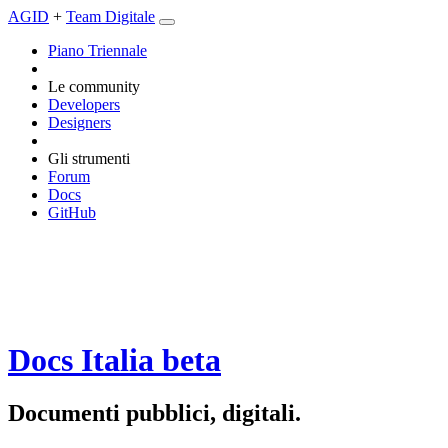
AGID
+
Team Digitale
Piano Triennale
Le community
Developers
Designers
Gli strumenti
Forum
Docs
GitHub
Docs Italia
beta
Documenti pubblici, digitali.