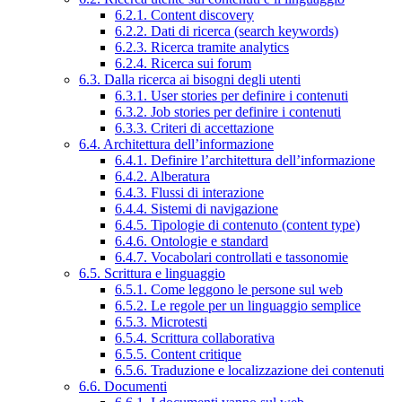
6.2.1. Content discovery
6.2.2. Dati di ricerca (search keywords)
6.2.3. Ricerca tramite analytics
6.2.4. Ricerca sui forum
6.3. Dalla ricerca ai bisogni degli utenti
6.3.1. User stories per definire i contenuti
6.3.2. Job stories per definire i contenuti
6.3.3. Criteri di accettazione
6.4. Architettura dell’informazione
6.4.1. Definire l’architettura dell’informazione
6.4.2. Alberatura
6.4.3. Flussi di interazione
6.4.4. Sistemi di navigazione
6.4.5. Tipologie di contenuto (content type)
6.4.6. Ontologie e standard
6.4.7. Vocabolari controllati e tassonomie
6.5. Scrittura e linguaggio
6.5.1. Come leggono le persone sul web
6.5.2. Le regole per un linguaggio semplice
6.5.3. Microtesti
6.5.4. Scrittura collaborativa
6.5.5. Content critique
6.5.6. Traduzione e localizzazione dei contenuti
6.6. Documenti