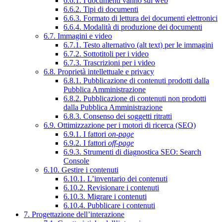
6.6.1. I documenti vanno sul web
6.6.2. Tipi di documenti
6.6.3. Formato di lettura dei documenti elettronici
6.6.4. Modalità di produzione dei documenti
6.7. Immagini e video
6.7.1. Testo alternativo (alt text) per le immagini
6.7.2. Sottotitoli per i video
6.7.3. Trascrizioni per i video
6.8. Proprietà intellettuale e privacy
6.8.1. Pubblicazione di contenuti prodotti dalla
Pubblica Amministrazione
6.8.2. Pubblicazione di contenuti non prodotti
dalla Pubblica Amministrazione
6.8.3. Consenso dei soggetti ritratti
6.9. Ottimizzazione per i motori di ricerca (SEO)
6.9.1. I fattori
on-page
6.9.2. I fattori
off-page
6.9.3. Strumenti di diagnostica SEO: Search
Console
6.10. Gestire i contenuti
6.10.1. L’inventario dei contenuti
6.10.2. Revisionare i contenuti
6.10.3. Migrare i contenuti
6.10.4. Pubblicare i contenuti
7. Progettazione dell’interazione