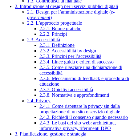
1.3. Contribuisci al manuale
2. Introduzione al design per i servizi pubblici digitali
2.1. Design per l’amministrazione digitale (
e-
government
)
2.2. L’approccio progettuale
2.2.1. Buone pratiche
2.2.2. Principi
2.3. Accessibilità
2.3.1. Definizione
2.3.2. Accessibilità by design
2.3.3. Principi per l’accessibilità
2.3.4. Linee guida e criteri di successo
2.3.5. Come rilasciare una dichiarazione di
accessibilità
2.3.6. Meccanismo di feedback e procedura di
attuazione
2.3.7. Obiettivi accessibilità
2.3.8. Normativa e approfondimenti
2.4. Privacy
2.4.1. Come rispettare la privacy sin dalla
progettazione di un sito o servizio digitale
2.4.2. Richiedi il consenso quando necessario
2.4.3. Le basi del sito web: architettura,
informativa privacy, riferimenti DPO
3. Pianificazione, gestione e strategia