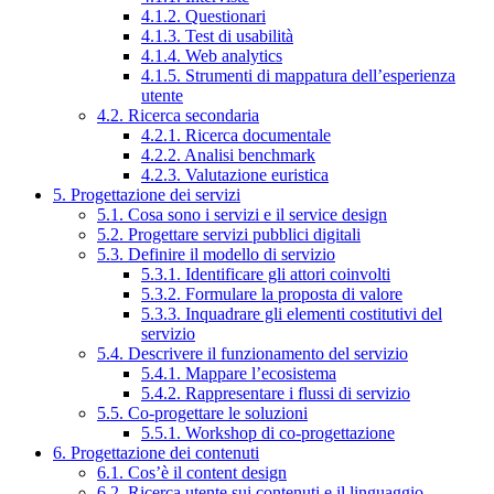
4.1.2. Questionari
4.1.3. Test di usabilità
4.1.4. Web analytics
4.1.5. Strumenti di mappatura dell’esperienza
utente
4.2. Ricerca secondaria
4.2.1. Ricerca documentale
4.2.2. Analisi benchmark
4.2.3. Valutazione euristica
5. Progettazione dei servizi
5.1. Cosa sono i servizi e il service design
5.2. Progettare servizi pubblici digitali
5.3. Definire il modello di servizio
5.3.1. Identificare gli attori coinvolti
5.3.2. Formulare la proposta di valore
5.3.3. Inquadrare gli elementi costitutivi del
servizio
5.4. Descrivere il funzionamento del servizio
5.4.1. Mappare l’ecosistema
5.4.2. Rappresentare i flussi di servizio
5.5. Co-progettare le soluzioni
5.5.1. Workshop di co-progettazione
6. Progettazione dei contenuti
6.1. Cos’è il content design
6.2. Ricerca utente sui contenuti e il linguaggio