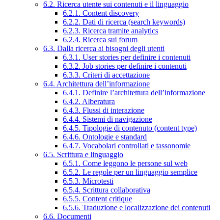
6.2. Ricerca utente sui contenuti e il linguaggio
6.2.1. Content discovery
6.2.2. Dati di ricerca (search keywords)
6.2.3. Ricerca tramite analytics
6.2.4. Ricerca sui forum
6.3. Dalla ricerca ai bisogni degli utenti
6.3.1. User stories per definire i contenuti
6.3.2. Job stories per definire i contenuti
6.3.3. Criteri di accettazione
6.4. Architettura dell’informazione
6.4.1. Definire l’architettura dell’informazione
6.4.2. Alberatura
6.4.3. Flussi di interazione
6.4.4. Sistemi di navigazione
6.4.5. Tipologie di contenuto (content type)
6.4.6. Ontologie e standard
6.4.7. Vocabolari controllati e tassonomie
6.5. Scrittura e linguaggio
6.5.1. Come leggono le persone sul web
6.5.2. Le regole per un linguaggio semplice
6.5.3. Microtesti
6.5.4. Scrittura collaborativa
6.5.5. Content critique
6.5.6. Traduzione e localizzazione dei contenuti
6.6. Documenti