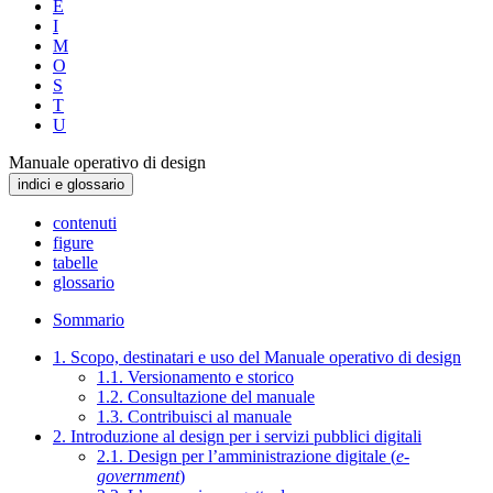
E
I
M
O
S
T
U
Manuale operativo di design
indici e glossario
contenuti
figure
tabelle
glossario
Sommario
1. Scopo, destinatari e uso del Manuale operativo di design
1.1. Versionamento e storico
1.2. Consultazione del manuale
1.3. Contribuisci al manuale
2. Introduzione al design per i servizi pubblici digitali
2.1. Design per l’amministrazione digitale (
e-
government
)