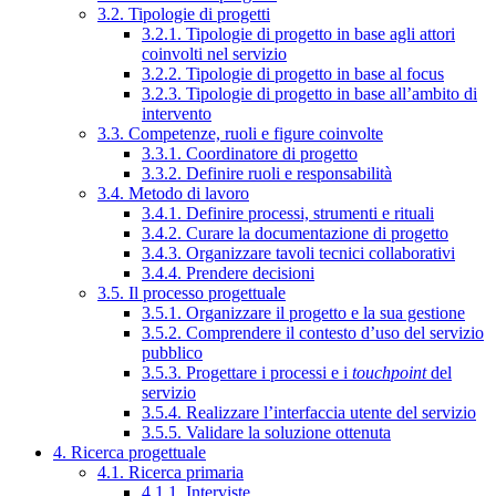
3.2. Tipologie di progetti
3.2.1. Tipologie di progetto in base agli attori
coinvolti nel servizio
3.2.2. Tipologie di progetto in base al focus
3.2.3. Tipologie di progetto in base all’ambito di
intervento
3.3. Competenze, ruoli e figure coinvolte
3.3.1. Coordinatore di progetto
3.3.2. Definire ruoli e responsabilità
3.4. Metodo di lavoro
3.4.1. Definire processi, strumenti e rituali
3.4.2. Curare la documentazione di progetto
3.4.3. Organizzare tavoli tecnici collaborativi
3.4.4. Prendere decisioni
3.5. Il processo progettuale
3.5.1. Organizzare il progetto e la sua gestione
3.5.2. Comprendere il contesto d’uso del servizio
pubblico
3.5.3. Progettare i processi e i
touchpoint
del
servizio
3.5.4. Realizzare l’interfaccia utente del servizio
3.5.5. Validare la soluzione ottenuta
4. Ricerca progettuale
4.1. Ricerca primaria
4.1.1. Interviste