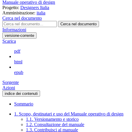
Manuale operativo di design
Progetto:
Designers Italia
Amministrazione:
italia
Cerca nel documento
Cerca nel documento
Informazioni
versione-corrente
Scarica
pdf
html
epub
Sorgente
Azioni
indice dei contenuti
Sommario
1. Scopo, destinatari e uso del Manuale operativo di design
1.1. Versionamento e storico
1.2. Consultazione del manuale
1.3. Contribuisci al manuale