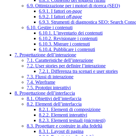
6.8.3. Consenso dei soggetti ritratti
6.9. Ottimizzazione per i motori di ricerca (SEO)
6.9.1. I fattori
on-page
6.9.2. I fattori
off-page
6.9.3. Strumenti di diagnostica SEO: Search Cons
6.10. Gestire i contenuti
6.10.1. L’inventario dei contenuti
6.10.2. Revisionare i contenuti
6.10.3. Migrare i contenuti
6.10.4. Pubblicare i contenuti
7. Progettazione dell’interazione
7.1. Caratteristiche dell’interazione
7.2. User stories per definire l’interazione
7.2.1. Differenza tra scenari e user stories
7.3. Flussi di interazione
7.4. Wireframe
7.5. Prototipi interattivi
8. Progettazione dell’interfaccia
8.1. Obiettivi dell’interfaccia
8.2. Elementi dell’interfaccia
8.2.1. Elementi di composizione
8.2.2. Elementi interattivi
8.2.3. Elementi testuali (microtesti)
8.3. Progettare e costruire in alta fedeltà
8.3.1. Layout di pagina