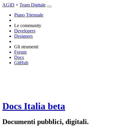
AGID
+
Team Digitale
Piano Triennale
Le community
Developers
Designers
Gli strumenti
Forum
Docs
GitHub
Docs Italia
beta
Documenti pubblici, digitali.