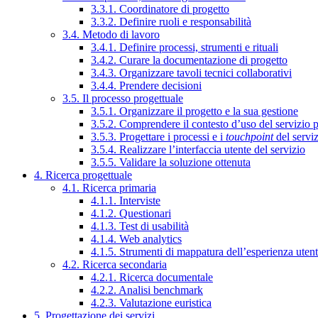
3.3.1. Coordinatore di progetto
3.3.2. Definire ruoli e responsabilità
3.4. Metodo di lavoro
3.4.1. Definire processi, strumenti e rituali
3.4.2. Curare la documentazione di progetto
3.4.3. Organizzare tavoli tecnici collaborativi
3.4.4. Prendere decisioni
3.5. Il processo progettuale
3.5.1. Organizzare il progetto e la sua gestione
3.5.2. Comprendere il contesto d’uso del servizio 
3.5.3. Progettare i processi e i
touchpoint
del servi
3.5.4. Realizzare l’interfaccia utente del servizio
3.5.5. Validare la soluzione ottenuta
4. Ricerca progettuale
4.1. Ricerca primaria
4.1.1. Interviste
4.1.2. Questionari
4.1.3. Test di usabilità
4.1.4. Web analytics
4.1.5. Strumenti di mappatura dell’esperienza uten
4.2. Ricerca secondaria
4.2.1. Ricerca documentale
4.2.2. Analisi benchmark
4.2.3. Valutazione euristica
5. Progettazione dei servizi