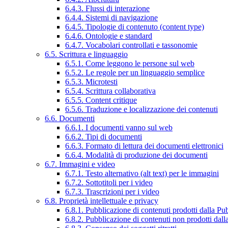
6.4.3. Flussi di interazione
6.4.4. Sistemi di navigazione
6.4.5. Tipologie di contenuto (content type)
6.4.6. Ontologie e standard
6.4.7. Vocabolari controllati e tassonomie
6.5. Scrittura e linguaggio
6.5.1. Come leggono le persone sul web
6.5.2. Le regole per un linguaggio semplice
6.5.3. Microtesti
6.5.4. Scrittura collaborativa
6.5.5. Content critique
6.5.6. Traduzione e localizzazione dei contenuti
6.6. Documenti
6.6.1. I documenti vanno sul web
6.6.2. Tipi di documenti
6.6.3. Formato di lettura dei documenti elettronici
6.6.4. Modalità di produzione dei documenti
6.7. Immagini e video
6.7.1. Testo alternativo (alt text) per le immagini
6.7.2. Sottotitoli per i video
6.7.3. Trascrizioni per i video
6.8. Proprietà intellettuale e privacy
6.8.1. Pubblicazione di contenuti prodotti dalla P
6.8.2. Pubblicazione di contenuti non prodotti dal