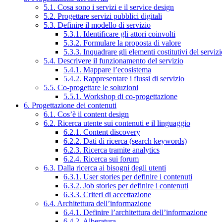
5.1. Cosa sono i servizi e il service design
5.2. Progettare servizi pubblici digitali
5.3. Definire il modello di servizio
5.3.1. Identificare gli attori coinvolti
5.3.2. Formulare la proposta di valore
5.3.3. Inquadrare gli elementi costitutivi del serviz
5.4. Descrivere il funzionamento del servizio
5.4.1. Mappare l’ecosistema
5.4.2. Rappresentare i flussi di servizio
5.5. Co-progettare le soluzioni
5.5.1. Workshop di co-progettazione
6. Progettazione dei contenuti
6.1. Cos’è il content design
6.2. Ricerca utente sui contenuti e il linguaggio
6.2.1. Content discovery
6.2.2. Dati di ricerca (search keywords)
6.2.3. Ricerca tramite analytics
6.2.4. Ricerca sui forum
6.3. Dalla ricerca ai bisogni degli utenti
6.3.1. User stories per definire i contenuti
6.3.2. Job stories per definire i contenuti
6.3.3. Criteri di accettazione
6.4. Architettura dell’informazione
6.4.1. Definire l’architettura dell’informazione
6.4.2. Alberatura