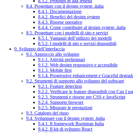
8.3.2. Prototipi in alta fedeltà
8.4. Progettare con il design system .italia
8.4.1. Documentazione
8.4.2. Benefici del design system
8.4.3. Risorse operative
8.4.4. Come contribuire al design system .italia
8.5. Progettare con i modelli di sito e servizi
8.5.1. Vantaggi dell’utilizzo dei modelli
8.5.2. I modelli di sito e servizi disponibili
9. Sviluppo dell’interfaccia
9.1. Approccio allo sviluppo
9.1.1. Attività preliminari
9.1.2. Web design responsivo e accessibile
9.1.3. Mobile first
9.1.4. Progressive enhancement e Graceful degrad
9.2. Strumenti di supporto allo sviluppo del software
9.2.1. Feature detection
9.2.2. Verificare le feature disponibili con Can I us
9.2.3. Strumenti e risorse per CSS e JavaScript
9.2.4. Supporto browser
9.2.5. Misurare le prestazioni
9.3. Catalogo del riuso
9.4. Sviluppare con il design system .italia
9.4.1. Il framework Bootstrap Italia
9.4.2. Il kit di sviluppo React