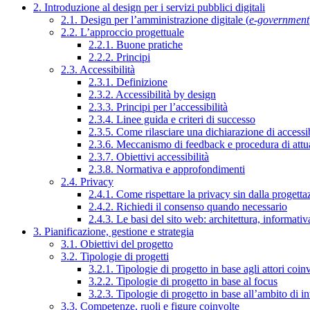
2. Introduzione al design per i servizi pubblici digitali
2.1. Design per l’amministrazione digitale (
e-government
2.2. L’approccio progettuale
2.2.1. Buone pratiche
2.2.2. Principi
2.3. Accessibilità
2.3.1. Definizione
2.3.2. Accessibilità by design
2.3.3. Principi per l’accessibilità
2.3.4. Linee guida e criteri di successo
2.3.5. Come rilasciare una dichiarazione di accessib
2.3.6. Meccanismo di feedback e procedura di attu
2.3.7. Obiettivi accessibilità
2.3.8. Normativa e approfondimenti
2.4. Privacy
2.4.1. Come rispettare la privacy sin dalla progettaz
2.4.2. Richiedi il consenso quando necessario
2.4.3. Le basi del sito web: architettura, informati
3. Pianificazione, gestione e strategia
3.1. Obiettivi del progetto
3.2. Tipologie di progetti
3.2.1. Tipologie di progetto in base agli attori coinv
3.2.2. Tipologie di progetto in base al focus
3.2.3. Tipologie di progetto in base all’ambito di i
3.3. Competenze, ruoli e figure coinvolte