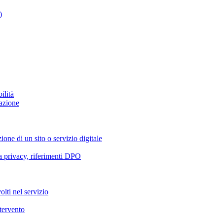
)
ilità
azione
ione di un sito o servizio digitale
va privacy, riferimenti DPO
olti nel servizio
ntervento