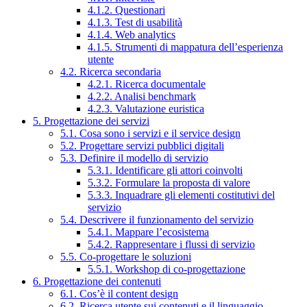
4.1.2. Questionari
4.1.3. Test di usabilità
4.1.4. Web analytics
4.1.5. Strumenti di mappatura dell’esperienza
utente
4.2. Ricerca secondaria
4.2.1. Ricerca documentale
4.2.2. Analisi benchmark
4.2.3. Valutazione euristica
5. Progettazione dei servizi
5.1. Cosa sono i servizi e il service design
5.2. Progettare servizi pubblici digitali
5.3. Definire il modello di servizio
5.3.1. Identificare gli attori coinvolti
5.3.2. Formulare la proposta di valore
5.3.3. Inquadrare gli elementi costitutivi del
servizio
5.4. Descrivere il funzionamento del servizio
5.4.1. Mappare l’ecosistema
5.4.2. Rappresentare i flussi di servizio
5.5. Co-progettare le soluzioni
5.5.1. Workshop di co-progettazione
6. Progettazione dei contenuti
6.1. Cos’è il content design
6.2. Ricerca utente sui contenuti e il linguaggio