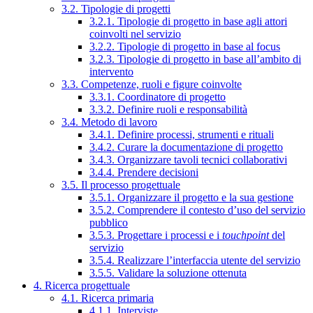
3.2. Tipologie di progetti
3.2.1. Tipologie di progetto in base agli attori
coinvolti nel servizio
3.2.2. Tipologie di progetto in base al focus
3.2.3. Tipologie di progetto in base all’ambito di
intervento
3.3. Competenze, ruoli e figure coinvolte
3.3.1. Coordinatore di progetto
3.3.2. Definire ruoli e responsabilità
3.4. Metodo di lavoro
3.4.1. Definire processi, strumenti e rituali
3.4.2. Curare la documentazione di progetto
3.4.3. Organizzare tavoli tecnici collaborativi
3.4.4. Prendere decisioni
3.5. Il processo progettuale
3.5.1. Organizzare il progetto e la sua gestione
3.5.2. Comprendere il contesto d’uso del servizio
pubblico
3.5.3. Progettare i processi e i
touchpoint
del
servizio
3.5.4. Realizzare l’interfaccia utente del servizio
3.5.5. Validare la soluzione ottenuta
4. Ricerca progettuale
4.1. Ricerca primaria
4.1.1. Interviste