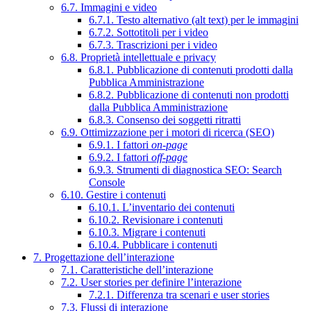
6.7. Immagini e video
6.7.1. Testo alternativo (alt text) per le immagini
6.7.2. Sottotitoli per i video
6.7.3. Trascrizioni per i video
6.8. Proprietà intellettuale e privacy
6.8.1. Pubblicazione di contenuti prodotti dalla
Pubblica Amministrazione
6.8.2. Pubblicazione di contenuti non prodotti
dalla Pubblica Amministrazione
6.8.3. Consenso dei soggetti ritratti
6.9. Ottimizzazione per i motori di ricerca (SEO)
6.9.1. I fattori
on-page
6.9.2. I fattori
off-page
6.9.3. Strumenti di diagnostica SEO: Search
Console
6.10. Gestire i contenuti
6.10.1. L’inventario dei contenuti
6.10.2. Revisionare i contenuti
6.10.3. Migrare i contenuti
6.10.4. Pubblicare i contenuti
7. Progettazione dell’interazione
7.1. Caratteristiche dell’interazione
7.2. User stories per definire l’interazione
7.2.1. Differenza tra scenari e user stories
7.3. Flussi di interazione