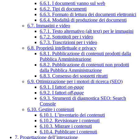
6.6.1. I documenti vanno sul web
6.6.2. Tipi di documenti
6.6.3. Formato di lettura dei documenti elettronici
6.6.4. Modalità di produzione dei documenti
6.7. Immagini e video
6.7.1. Testo alternativo (alt text) per le immagini
6.7.2. Sottotitoli per i video
6.7.3. Trascrizioni per i video
6.8. Proprietà intellettuale e privacy
6.8.1. Pubblicazione di contenuti prodotti dalla
Pubblica Amministrazione
6.8.2. Pubblicazione di contenuti non prodotti
dalla Pubblica Amministrazione
6.8.3. Consenso dei soggetti ritratti
6.9. Ottimizzazione per i motori di ricerca (SEO)
6.9.1. I fattori
on-page
6.9.2. I fattori
off-page
6.9.3. Strumenti di diagnostica SEO: Search
Console
6.10. Gestire i contenuti
6.10.1. L’inventario dei contenuti
6.10.2. Revisionare i contenuti
6.10.3. Migrare i contenuti
6.10.4. Pubblicare i contenuti
7. Progettazione dell’interazione