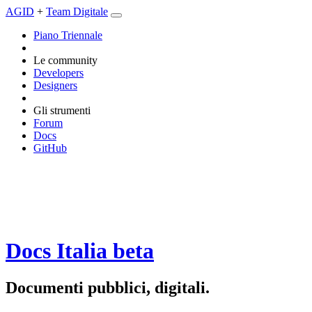
AGID
+
Team Digitale
Piano Triennale
Le community
Developers
Designers
Gli strumenti
Forum
Docs
GitHub
Docs Italia
beta
Documenti pubblici, digitali.