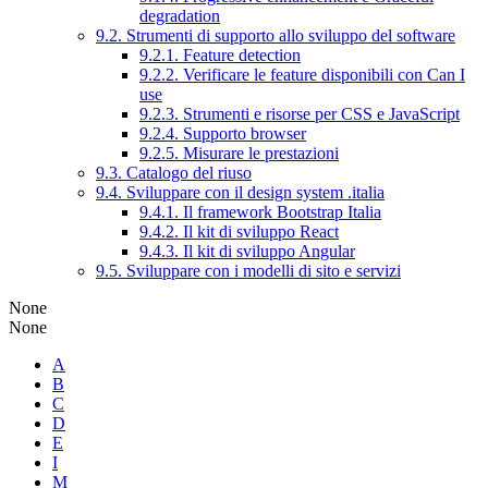
degradation
9.2. Strumenti di supporto allo sviluppo del software
9.2.1. Feature detection
9.2.2. Verificare le feature disponibili con Can I
use
9.2.3. Strumenti e risorse per CSS e JavaScript
9.2.4. Supporto browser
9.2.5. Misurare le prestazioni
9.3. Catalogo del riuso
9.4. Sviluppare con il design system .italia
9.4.1. Il framework Bootstrap Italia
9.4.2. Il kit di sviluppo React
9.4.3. Il kit di sviluppo Angular
9.5. Sviluppare con i modelli di sito e servizi
None
None
A
B
C
D
E
I
M