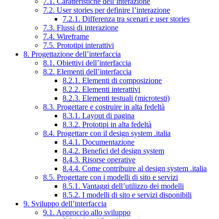
7.1. Caratteristiche dell’interazione
7.2. User stories per definire l’interazione
7.2.1. Differenza tra scenari e user stories
7.3. Flussi di interazione
7.4. Wireframe
7.5. Prototipi interattivi
8. Progettazione dell’interfaccia
8.1. Obiettivi dell’interfaccia
8.2. Elementi dell’interfaccia
8.2.1. Elementi di composizione
8.2.2. Elementi interattivi
8.2.3. Elementi testuali (microtesti)
8.3. Progettare e costruire in alta fedeltà
8.3.1. Layout di pagina
8.3.2. Prototipi in alta fedeltà
8.4. Progettare con il design system .italia
8.4.1. Documentazione
8.4.2. Benefici del design system
8.4.3. Risorse operative
8.4.4. Come contribuire al design system .italia
8.5. Progettare con i modelli di sito e servizi
8.5.1. Vantaggi dell’utilizzo dei modelli
8.5.2. I modelli di sito e servizi disponibili
9. Sviluppo dell’interfaccia
9.1. Approccio allo sviluppo