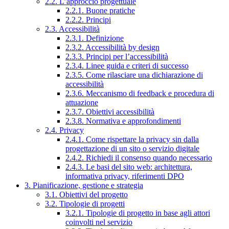
2.2. L’approccio progettuale
2.2.1. Buone pratiche
2.2.2. Principi
2.3. Accessibilità
2.3.1. Definizione
2.3.2. Accessibilità by design
2.3.3. Principi per l’accessibilità
2.3.4. Linee guida e criteri di successo
2.3.5. Come rilasciare una dichiarazione di
accessibilità
2.3.6. Meccanismo di feedback e procedura di
attuazione
2.3.7. Obiettivi accessibilità
2.3.8. Normativa e approfondimenti
2.4. Privacy
2.4.1. Come rispettare la privacy sin dalla
progettazione di un sito o servizio digitale
2.4.2. Richiedi il consenso quando necessario
2.4.3. Le basi del sito web: architettura,
informativa privacy, riferimenti DPO
3. Pianificazione, gestione e strategia
3.1. Obiettivi del progetto
3.2. Tipologie di progetti
3.2.1. Tipologie di progetto in base agli attori
coinvolti nel servizio