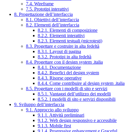
7.4. Wireframe
7.5. Prototipi interattivi
8. Progettazione dell’interfaccia
8.1. Obiettivi dell’interfaccia
8.2. Elementi dell’interfaccia
8.2.1. Elementi di composizione
8.2.2. Elementi interattivi
8.2.3. Elementi testuali (microtesti)
8.3. Progettare e costruire in alta fedeltà
8.3.1. Layout di pagina
8.3.2. Prototipi in alta fedeltà
8.4. Progettare con il design system .italia
8.4.1. Documentazione
8.4.2. Benefici del design system
8.4.3. Risorse operative
8.4.4. Come contribuire al design system .italia
8.5. Progettare con i modelli di sito e servizi
8.5.1. Vantaggi dell’utilizzo dei modelli
8.5.2. I modelli di sito e servizi disponibili
9. Sviluppo dell’interfaccia
9.1. Approccio allo sviluppo
9.1.1. Attività preliminari
9.1.2. Web design responsivo e accessibile
9.1.3. Mobile first
9.1.4. Progressive enhancement e Graceful