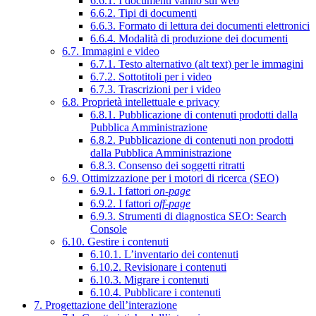
6.6.1. I documenti vanno sul web
6.6.2. Tipi di documenti
6.6.3. Formato di lettura dei documenti elettronici
6.6.4. Modalità di produzione dei documenti
6.7. Immagini e video
6.7.1. Testo alternativo (alt text) per le immagini
6.7.2. Sottotitoli per i video
6.7.3. Trascrizioni per i video
6.8. Proprietà intellettuale e privacy
6.8.1. Pubblicazione di contenuti prodotti dalla
Pubblica Amministrazione
6.8.2. Pubblicazione di contenuti non prodotti
dalla Pubblica Amministrazione
6.8.3. Consenso dei soggetti ritratti
6.9. Ottimizzazione per i motori di ricerca (SEO)
6.9.1. I fattori
on-page
6.9.2. I fattori
off-page
6.9.3. Strumenti di diagnostica SEO: Search
Console
6.10. Gestire i contenuti
6.10.1. L’inventario dei contenuti
6.10.2. Revisionare i contenuti
6.10.3. Migrare i contenuti
6.10.4. Pubblicare i contenuti
7. Progettazione dell’interazione