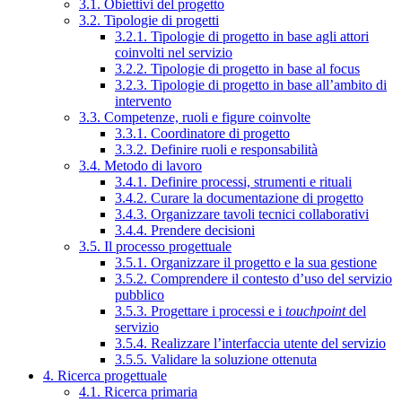
3.1. Obiettivi del progetto
3.2. Tipologie di progetti
3.2.1. Tipologie di progetto in base agli attori
coinvolti nel servizio
3.2.2. Tipologie di progetto in base al focus
3.2.3. Tipologie di progetto in base all’ambito di
intervento
3.3. Competenze, ruoli e figure coinvolte
3.3.1. Coordinatore di progetto
3.3.2. Definire ruoli e responsabilità
3.4. Metodo di lavoro
3.4.1. Definire processi, strumenti e rituali
3.4.2. Curare la documentazione di progetto
3.4.3. Organizzare tavoli tecnici collaborativi
3.4.4. Prendere decisioni
3.5. Il processo progettuale
3.5.1. Organizzare il progetto e la sua gestione
3.5.2. Comprendere il contesto d’uso del servizio
pubblico
3.5.3. Progettare i processi e i
touchpoint
del
servizio
3.5.4. Realizzare l’interfaccia utente del servizio
3.5.5. Validare la soluzione ottenuta
4. Ricerca progettuale
4.1. Ricerca primaria