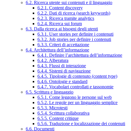
6.2. Ricerca utente sui contenuti e il linguaggio
6.2.1. Content discovery
6.2.2. Dati di ricerca (search keywords)
6.2.3. Ricerca tramite analytics
6.2.4. Ricerca sui forum
6.3. Dalla ricerca ai bisogni degli utenti
6.3.1. User stories per definire i contenuti
6.3.2. Job stories per definire i contenuti
6.3.3. Criteri di accettazione
6.4. Architettura dell’informazione
6.4.1. Definire l’architettura dell’informazione
6.4.2. Alberatura
6.4.3. Flussi di interazione
6.4.4. Sistemi di navigazione
6.4.5. Tipologie di contenuto (content type)
6.4.6. Ontologie e standard
6.4.7. Vocabolari controllati e tassonomie
6.5. Scrittura e linguaggio
6.5.1. Come leggono le persone sul web
6.5.2. Le regole per un linguaggio semplice
6.5.3. Microtesti
6.5.4. Scrittura collaborativa
6.5.5. Content critique
6.5.6. Traduzione e localizzazione dei contenuti
6.6. Documenti