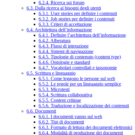
6.2.4. Ricerca sui forum
6.3. Dalla ricerca ai bisogni degli utenti
6.3.1. User stories per definire i contenuti
6.3.2. Job stories per definire i contenuti
6.3.3. Criteri di accettazione
6.4. Architettura dell’informazione
6.4.1. Definire l’architettura dell’informazione
6.4.2. Alberatura
6.4.3. Flussi di interazione
6.4.4. Sistemi di navigazione
6.4.5. Tipologie di contenuto (content type)
6.4.6. Ontologie e standard
6.4.7. Vocabolari controllati e tassonomie
6.5. Scrittura e linguaggio
6.5.1. Come leggono le persone sul web
6.5.2. Le regole per un linguaggio semplice
6.5.3. Microtesti
6.5.4. Scrittura collaborativa
6.5.5. Content critique
6.5.6. Traduzione e localizzazione dei contenuti
6.6. Documenti
6.6.1. I documenti vanno sul web
6.6.2. Tipi di documenti
6.6.3. Formato di lettura dei documenti elettronici
6.6.4. Modalità di produzione dei documenti