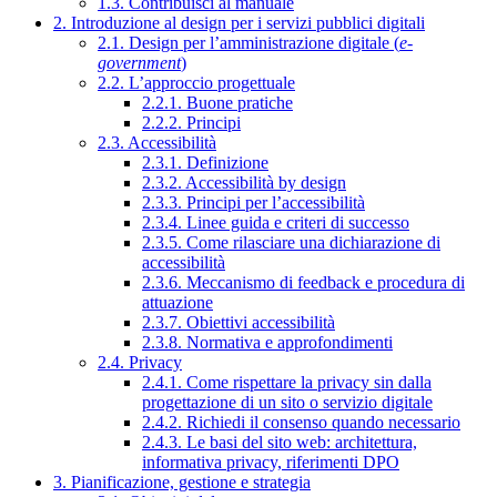
1.3. Contribuisci al manuale
2. Introduzione al design per i servizi pubblici digitali
2.1. Design per l’amministrazione digitale (
e-
government
)
2.2. L’approccio progettuale
2.2.1. Buone pratiche
2.2.2. Principi
2.3. Accessibilità
2.3.1. Definizione
2.3.2. Accessibilità by design
2.3.3. Principi per l’accessibilità
2.3.4. Linee guida e criteri di successo
2.3.5. Come rilasciare una dichiarazione di
accessibilità
2.3.6. Meccanismo di feedback e procedura di
attuazione
2.3.7. Obiettivi accessibilità
2.3.8. Normativa e approfondimenti
2.4. Privacy
2.4.1. Come rispettare la privacy sin dalla
progettazione di un sito o servizio digitale
2.4.2. Richiedi il consenso quando necessario
2.4.3. Le basi del sito web: architettura,
informativa privacy, riferimenti DPO
3. Pianificazione, gestione e strategia