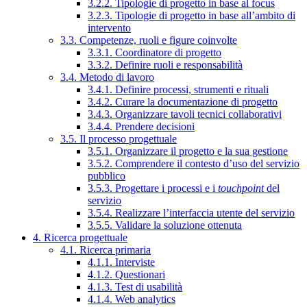
3.2.2. Tipologie di progetto in base al focus
3.2.3. Tipologie di progetto in base all’ambito di
intervento
3.3. Competenze, ruoli e figure coinvolte
3.3.1. Coordinatore di progetto
3.3.2. Definire ruoli e responsabilità
3.4. Metodo di lavoro
3.4.1. Definire processi, strumenti e rituali
3.4.2. Curare la documentazione di progetto
3.4.3. Organizzare tavoli tecnici collaborativi
3.4.4. Prendere decisioni
3.5. Il processo progettuale
3.5.1. Organizzare il progetto e la sua gestione
3.5.2. Comprendere il contesto d’uso del servizio
pubblico
3.5.3. Progettare i processi e i
touchpoint
del
servizio
3.5.4. Realizzare l’interfaccia utente del servizio
3.5.5. Validare la soluzione ottenuta
4. Ricerca progettuale
4.1. Ricerca primaria
4.1.1. Interviste
4.1.2. Questionari
4.1.3. Test di usabilità
4.1.4. Web analytics