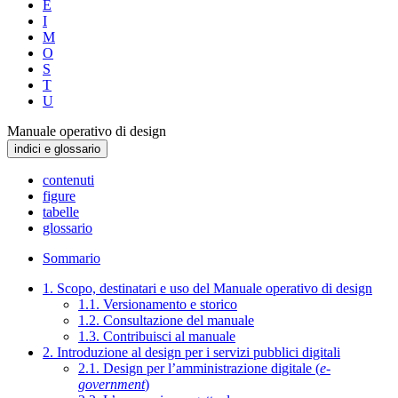
E
I
M
O
S
T
U
Manuale operativo di design
indici e glossario
contenuti
figure
tabelle
glossario
Sommario
1. Scopo, destinatari e uso del Manuale operativo di design
1.1. Versionamento e storico
1.2. Consultazione del manuale
1.3. Contribuisci al manuale
2. Introduzione al design per i servizi pubblici digitali
2.1. Design per l’amministrazione digitale (
e-
government
)