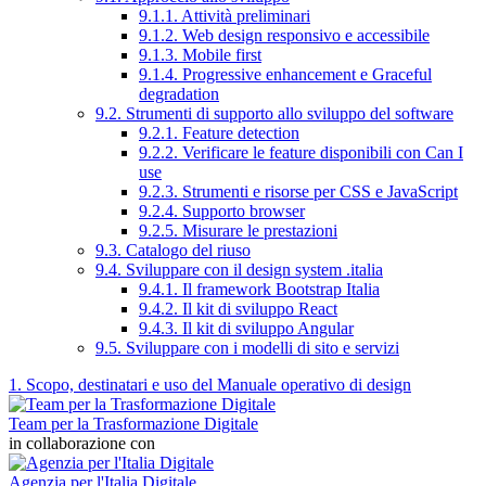
9.1.1. Attività preliminari
9.1.2. Web design responsivo e accessibile
9.1.3. Mobile first
9.1.4. Progressive enhancement e Graceful
degradation
9.2. Strumenti di supporto allo sviluppo del software
9.2.1. Feature detection
9.2.2. Verificare le feature disponibili con Can I
use
9.2.3. Strumenti e risorse per CSS e JavaScript
9.2.4. Supporto browser
9.2.5. Misurare le prestazioni
9.3. Catalogo del riuso
9.4. Sviluppare con il design system .italia
9.4.1. Il framework Bootstrap Italia
9.4.2. Il kit di sviluppo React
9.4.3. Il kit di sviluppo Angular
9.5. Sviluppare con i modelli di sito e servizi
1. Scopo, destinatari e uso del Manuale operativo di design
Team per la Trasformazione Digitale
in collaborazione con
Agenzia per l'Italia Digitale