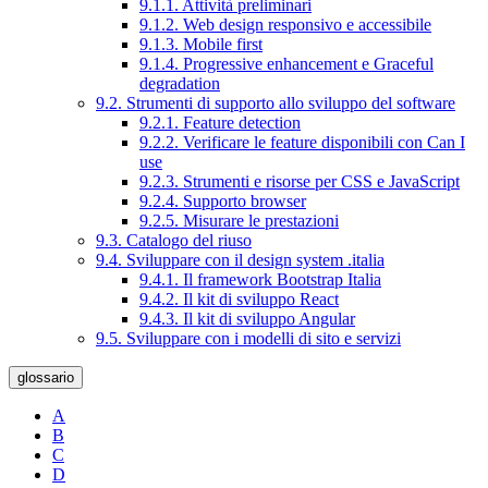
9.1.1. Attività preliminari
9.1.2. Web design responsivo e accessibile
9.1.3. Mobile first
9.1.4. Progressive enhancement e Graceful
degradation
9.2. Strumenti di supporto allo sviluppo del software
9.2.1. Feature detection
9.2.2. Verificare le feature disponibili con Can I
use
9.2.3. Strumenti e risorse per CSS e JavaScript
9.2.4. Supporto browser
9.2.5. Misurare le prestazioni
9.3. Catalogo del riuso
9.4. Sviluppare con il design system .italia
9.4.1. Il framework Bootstrap Italia
9.4.2. Il kit di sviluppo React
9.4.3. Il kit di sviluppo Angular
9.5. Sviluppare con i modelli di sito e servizi
glossario
A
B
C
D