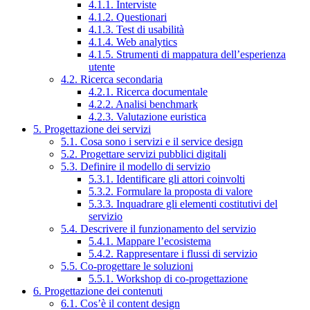
4.1.1. Interviste
4.1.2. Questionari
4.1.3. Test di usabilità
4.1.4. Web analytics
4.1.5. Strumenti di mappatura dell’esperienza
utente
4.2. Ricerca secondaria
4.2.1. Ricerca documentale
4.2.2. Analisi benchmark
4.2.3. Valutazione euristica
5. Progettazione dei servizi
5.1. Cosa sono i servizi e il service design
5.2. Progettare servizi pubblici digitali
5.3. Definire il modello di servizio
5.3.1. Identificare gli attori coinvolti
5.3.2. Formulare la proposta di valore
5.3.3. Inquadrare gli elementi costitutivi del
servizio
5.4. Descrivere il funzionamento del servizio
5.4.1. Mappare l’ecosistema
5.4.2. Rappresentare i flussi di servizio
5.5. Co-progettare le soluzioni
5.5.1. Workshop di co-progettazione
6. Progettazione dei contenuti
6.1. Cos’è il content design