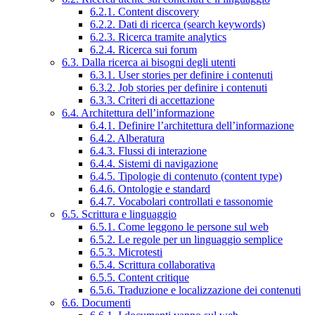
6.2.1. Content discovery
6.2.2. Dati di ricerca (search keywords)
6.2.3. Ricerca tramite analytics
6.2.4. Ricerca sui forum
6.3. Dalla ricerca ai bisogni degli utenti
6.3.1. User stories per definire i contenuti
6.3.2. Job stories per definire i contenuti
6.3.3. Criteri di accettazione
6.4. Architettura dell’informazione
6.4.1. Definire l’architettura dell’informazione
6.4.2. Alberatura
6.4.3. Flussi di interazione
6.4.4. Sistemi di navigazione
6.4.5. Tipologie di contenuto (content type)
6.4.6. Ontologie e standard
6.4.7. Vocabolari controllati e tassonomie
6.5. Scrittura e linguaggio
6.5.1. Come leggono le persone sul web
6.5.2. Le regole per un linguaggio semplice
6.5.3. Microtesti
6.5.4. Scrittura collaborativa
6.5.5. Content critique
6.5.6. Traduzione e localizzazione dei contenuti
6.6. Documenti