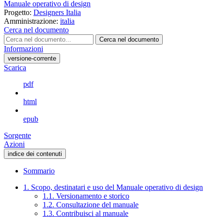
Manuale operativo di design
Progetto:
Designers Italia
Amministrazione:
italia
Cerca nel documento
Cerca nel documento
Informazioni
versione-corrente
Scarica
pdf
html
epub
Sorgente
Azioni
indice dei contenuti
Sommario
1. Scopo, destinatari e uso del Manuale operativo di design
1.1. Versionamento e storico
1.2. Consultazione del manuale
1.3. Contribuisci al manuale