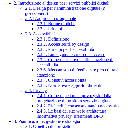
2. Introduzione al design per i servizi pubblici digitali
2.1. Design per l’amministrazione digitale (
e-
government
)
2.2. L’approccio progettuale
2.2.1. Buone pratiche
2.2.2. Principi
2.3. Accessibilità
2.3.1. Definizione
2.3.2. Accessibilità by design
2.3.3. Principi per l’accessibilità
2.3.4. Linee guida e criteri di successo
2.3.5. Come rilasciare una dichiarazione di
accessibilità
2.3.6. Meccanismo di feedback e procedura di
attuazione
2.3.7. Obiettivi accessibilità
2.3.8. Normativa e approfondimenti
2.4. Privacy
2.4.1. Come rispettare la privacy sin dalla
progettazione di un sito o servizio digitale
2.4.2. Richiedi il consenso quando necessario
2.4.3. Le basi del sito web: architettura,
informativa privacy, riferimenti DPO
3. Pianificazione, gestione e strategia
3.1. Obiettivi del progetto