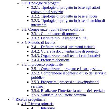
3.2. Tipologie di progetti
3.2.1. Tipologie di progetto in base agli attori
coinvolti nel servizio
3.2.2. Tipologie di progetto in base al focus
3.2.3. Tipologie di progetto in base all’ambito di
intervento
3.3. Competenze, ruoli e figure coinvolte
3.3.1. Coordinatore di progetto
3.3.2. Definire ruoli e responsabilità
3.4. Metodo di lavoro
3.4.1. Definire processi, strumenti e rituali
3.4.2. Curare la documentazione di progetto
3.4.3. Organizzare tavoli tecnici collaborativi
3.4.4. Prendere decisioni
3.5. Il processo progettuale
3.5.1. Organizzare il progetto e la sua gestione
3.5.2. Comprendere il contesto d’uso del servizio
pubblico
3.5.3. Progettare i processi e i
touchpoint
del
servizio
3.5.4. Realizzare l’interfaccia utente del servizio
3.5.5. Validare la soluzione ottenuta
4. Ricerca progettuale
4.1. Ricerca primaria
4.1.1. Interviste