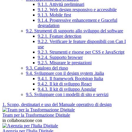
9.1.1. Attività preliminari
9.1.2. Web design responsivo e accessibile
9.1.3. Mobile first
9.1.4. Progressive enhancement e Graceful
degradation
9.2. Strumenti di supporto allo sviluppo del software
9.2.1. Feature detection
9.2.2. Verificare le feature disponibili con Can I
use
9.2.3. Strumenti e risorse per CSS e JavaScript
9.2.4. Supporto browser
9.2.5. Misurare le prestazioni
9.3. Catalogo del riuso
9.4. Sviluppare con il design system .italia
9.4.1. Il framework Bootstrap Italia
9.4.2. Il kit di sviluppo React
9.4.3. Il kit di sviluppo Angular
9.5. Sviluppare con i modelli di sito e servizi
1. Scopo, destinatari e uso del Manuale operativo di design
Team per la Trasformazione Digitale
in collaborazione con
Agenzia per l'Italia Digitale