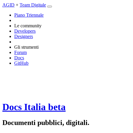
AGID
+
Team Digitale
Piano Triennale
Le community
Developers
Designers
Gli strumenti
Forum
Docs
GitHub
Docs Italia
beta
Documenti pubblici, digitali.