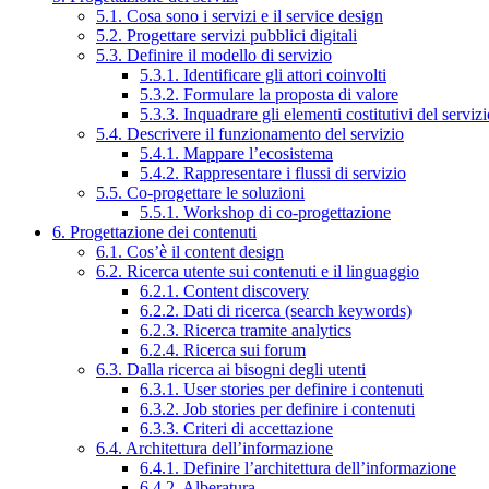
5.1. Cosa sono i servizi e il service design
5.2. Progettare servizi pubblici digitali
5.3. Definire il modello di servizio
5.3.1. Identificare gli attori coinvolti
5.3.2. Formulare la proposta di valore
5.3.3. Inquadrare gli elementi costitutivi del serviz
5.4. Descrivere il funzionamento del servizio
5.4.1. Mappare l’ecosistema
5.4.2. Rappresentare i flussi di servizio
5.5. Co-progettare le soluzioni
5.5.1. Workshop di co-progettazione
6. Progettazione dei contenuti
6.1. Cos’è il content design
6.2. Ricerca utente sui contenuti e il linguaggio
6.2.1. Content discovery
6.2.2. Dati di ricerca (search keywords)
6.2.3. Ricerca tramite analytics
6.2.4. Ricerca sui forum
6.3. Dalla ricerca ai bisogni degli utenti
6.3.1. User stories per definire i contenuti
6.3.2. Job stories per definire i contenuti
6.3.3. Criteri di accettazione
6.4. Architettura dell’informazione
6.4.1. Definire l’architettura dell’informazione
6.4.2. Alberatura