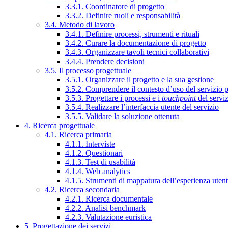
3.3.1. Coordinatore di progetto
3.3.2. Definire ruoli e responsabilità
3.4. Metodo di lavoro
3.4.1. Definire processi, strumenti e rituali
3.4.2. Curare la documentazione di progetto
3.4.3. Organizzare tavoli tecnici collaborativi
3.4.4. Prendere decisioni
3.5. Il processo progettuale
3.5.1. Organizzare il progetto e la sua gestione
3.5.2. Comprendere il contesto d’uso del servizio 
3.5.3. Progettare i processi e i
touchpoint
del servi
3.5.4. Realizzare l’interfaccia utente del servizio
3.5.5. Validare la soluzione ottenuta
4. Ricerca progettuale
4.1. Ricerca primaria
4.1.1. Interviste
4.1.2. Questionari
4.1.3. Test di usabilità
4.1.4. Web analytics
4.1.5. Strumenti di mappatura dell’esperienza uten
4.2. Ricerca secondaria
4.2.1. Ricerca documentale
4.2.2. Analisi benchmark
4.2.3. Valutazione euristica
5. Progettazione dei servizi