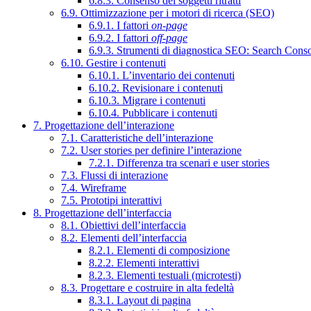
6.8.3. Consenso dei soggetti ritratti
6.9. Ottimizzazione per i motori di ricerca (SEO)
6.9.1. I fattori
on-page
6.9.2. I fattori
off-page
6.9.3. Strumenti di diagnostica SEO: Search Cons
6.10. Gestire i contenuti
6.10.1. L’inventario dei contenuti
6.10.2. Revisionare i contenuti
6.10.3. Migrare i contenuti
6.10.4. Pubblicare i contenuti
7. Progettazione dell’interazione
7.1. Caratteristiche dell’interazione
7.2. User stories per definire l’interazione
7.2.1. Differenza tra scenari e user stories
7.3. Flussi di interazione
7.4. Wireframe
7.5. Prototipi interattivi
8. Progettazione dell’interfaccia
8.1. Obiettivi dell’interfaccia
8.2. Elementi dell’interfaccia
8.2.1. Elementi di composizione
8.2.2. Elementi interattivi
8.2.3. Elementi testuali (microtesti)
8.3. Progettare e costruire in alta fedeltà
8.3.1. Layout di pagina