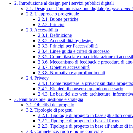
2. Introduzione al design per i servizi pubblici digitali
2.1. Design per l’amministrazione digitale (
e-government
2.2. L’approccio progettuale
2.2.1. Buone pratiche
2.2.2. Principi
2.3. Accessibilità
2.3.1. Definizione
2.3.2. Accessibilità by design
2.3.3. Principi per l’accessibilità
2.3.4. Linee guida e criteri di successo
2.3.5. Come rilasciare una dichiarazione di accessib
2.3.6. Meccanismo di feedback e procedura di attu
2.3.7. Obiettivi accessibilità
2.3.8. Normativa e approfondimenti
2.4. Privacy
2.4.1. Come rispettare la privacy sin dalla progettaz
2.4.2. Richiedi il consenso quando necessario
2.4.3. Le basi del sito web: architettura, informati
3. Pianificazione, gestione e strategia
3.1. Obiettivi del progetto
3.2. Tipologie di progetti
3.2.1. Tipologie di progetto in base agli attori coinv
3.2.2. Tipologie di progetto in base al focus
3.2.3. Tipologie di progetto in base all’ambito di i
3.3. Competenze, ruoli e figure coinvolte