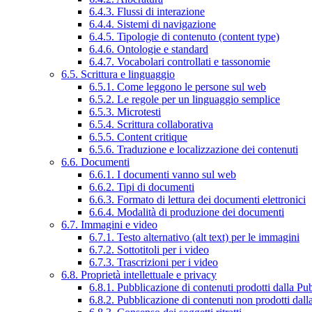
6.4.3. Flussi di interazione
6.4.4. Sistemi di navigazione
6.4.5. Tipologie di contenuto (content type)
6.4.6. Ontologie e standard
6.4.7. Vocabolari controllati e tassonomie
6.5. Scrittura e linguaggio
6.5.1. Come leggono le persone sul web
6.5.2. Le regole per un linguaggio semplice
6.5.3. Microtesti
6.5.4. Scrittura collaborativa
6.5.5. Content critique
6.5.6. Traduzione e localizzazione dei contenuti
6.6. Documenti
6.6.1. I documenti vanno sul web
6.6.2. Tipi di documenti
6.6.3. Formato di lettura dei documenti elettronici
6.6.4. Modalità di produzione dei documenti
6.7. Immagini e video
6.7.1. Testo alternativo (alt text) per le immagini
6.7.2. Sottotitoli per i video
6.7.3. Trascrizioni per i video
6.8. Proprietà intellettuale e privacy
6.8.1. Pubblicazione di contenuti prodotti dalla P
6.8.2. Pubblicazione di contenuti non prodotti dal