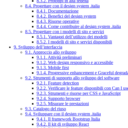
8.3.2. Prototipi in alta fedeltà
8.4. Progettare con il design system .italia
8.4.1. Documentazione
8.4.2. Benefici del design system
8.4.3. Risorse operative
8.4.4. Come contribuire al design system .italia
8.5. Progettare con i modelli di sito e servizi
8.5.1. Vantaggi dell’utilizzo dei modelli
8.5.2. I modelli di sito e servizi disponibili
9. Sviluppo dell’interfaccia
9.1. Approccio allo sviluppo
9.1.1. Attività preliminari
9.1.2. Web design responsivo e accessibile
9.1.3. Mobile first
9.1.4. Progressive enhancement e Graceful degrad
9.2. Strumenti di supporto allo sviluppo del software
9.2.1. Feature detection
9.2.2. Verificare le feature disponibili con Can I us
9.2.3. Strumenti e risorse per CSS e JavaScript
9.2.4. Supporto browser
9.2.5. Misurare le prestazioni
9.3. Catalogo del riuso
9.4. Sviluppare con il design system .italia
9.4.1. Il framework Bootstrap Italia
9.4.2. Il kit di sviluppo React