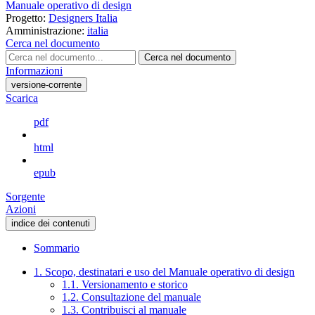
Manuale operativo di design
Progetto:
Designers Italia
Amministrazione:
italia
Cerca nel documento
Cerca nel documento
Informazioni
versione-corrente
Scarica
pdf
html
epub
Sorgente
Azioni
indice dei contenuti
Sommario
1. Scopo, destinatari e uso del Manuale operativo di design
1.1. Versionamento e storico
1.2. Consultazione del manuale
1.3. Contribuisci al manuale