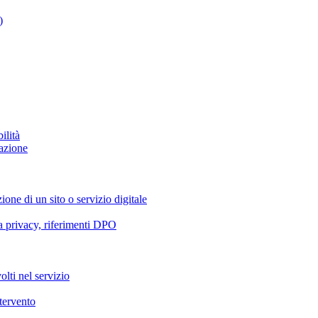
)
ilità
azione
ione di un sito o servizio digitale
va privacy, riferimenti DPO
olti nel servizio
ntervento