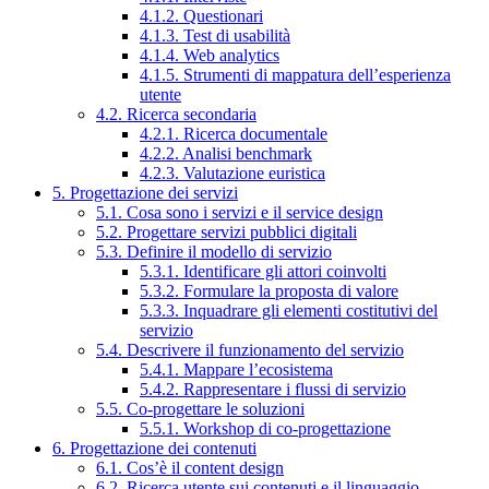
4.1.2. Questionari
4.1.3. Test di usabilità
4.1.4. Web analytics
4.1.5. Strumenti di mappatura dell’esperienza
utente
4.2. Ricerca secondaria
4.2.1. Ricerca documentale
4.2.2. Analisi benchmark
4.2.3. Valutazione euristica
5. Progettazione dei servizi
5.1. Cosa sono i servizi e il service design
5.2. Progettare servizi pubblici digitali
5.3. Definire il modello di servizio
5.3.1. Identificare gli attori coinvolti
5.3.2. Formulare la proposta di valore
5.3.3. Inquadrare gli elementi costitutivi del
servizio
5.4. Descrivere il funzionamento del servizio
5.4.1. Mappare l’ecosistema
5.4.2. Rappresentare i flussi di servizio
5.5. Co-progettare le soluzioni
5.5.1. Workshop di co-progettazione
6. Progettazione dei contenuti
6.1. Cos’è il content design
6.2. Ricerca utente sui contenuti e il linguaggio