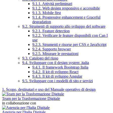
9.1.1. Attività preliminari
9.1.2. Web design responsivo e accessibile
9.1.3. Mobile first
9.1.4. Progressive enhancement e Graceful
degradation
9.2. Strumenti di supporto allo sviluppo del software
9.2.1. Feature detection
9.2.2. Verificare le feature disponibili con Can I
use
9.2.3. Strumenti e risorse per CSS e JavaScript
9.2.4. Supporto browser
9.2.5. Misurare le prestazioni
9.3. Catalogo del riuso
9.4. Sviluppare con il design system .italia
9.4.1. Il framework Bootstrap Italia
9.4.2. Il kit di sviluppo React
9.4.3. Il kit di sviluppo Angular
9.5. Sviluppare con i modelli di sito e servizi
1. Scopo, destinatari e uso del Manuale operativo di design
Team per la Trasformazione Digitale
in collaborazione con
Agenzia per l'Italia Digitale