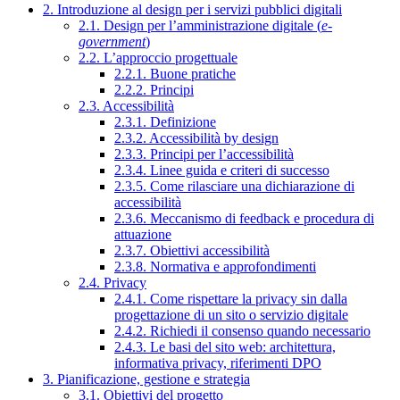
2. Introduzione al design per i servizi pubblici digitali
2.1. Design per l’amministrazione digitale (
e-
government
)
2.2. L’approccio progettuale
2.2.1. Buone pratiche
2.2.2. Principi
2.3. Accessibilità
2.3.1. Definizione
2.3.2. Accessibilità by design
2.3.3. Principi per l’accessibilità
2.3.4. Linee guida e criteri di successo
2.3.5. Come rilasciare una dichiarazione di
accessibilità
2.3.6. Meccanismo di feedback e procedura di
attuazione
2.3.7. Obiettivi accessibilità
2.3.8. Normativa e approfondimenti
2.4. Privacy
2.4.1. Come rispettare la privacy sin dalla
progettazione di un sito o servizio digitale
2.4.2. Richiedi il consenso quando necessario
2.4.3. Le basi del sito web: architettura,
informativa privacy, riferimenti DPO
3. Pianificazione, gestione e strategia
3.1. Obiettivi del progetto