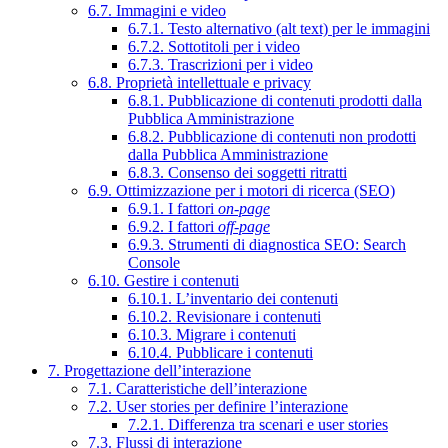
6.7. Immagini e video
6.7.1. Testo alternativo (alt text) per le immagini
6.7.2. Sottotitoli per i video
6.7.3. Trascrizioni per i video
6.8. Proprietà intellettuale e privacy
6.8.1. Pubblicazione di contenuti prodotti dalla
Pubblica Amministrazione
6.8.2. Pubblicazione di contenuti non prodotti
dalla Pubblica Amministrazione
6.8.3. Consenso dei soggetti ritratti
6.9. Ottimizzazione per i motori di ricerca (SEO)
6.9.1. I fattori
on-page
6.9.2. I fattori
off-page
6.9.3. Strumenti di diagnostica SEO: Search
Console
6.10. Gestire i contenuti
6.10.1. L’inventario dei contenuti
6.10.2. Revisionare i contenuti
6.10.3. Migrare i contenuti
6.10.4. Pubblicare i contenuti
7. Progettazione dell’interazione
7.1. Caratteristiche dell’interazione
7.2. User stories per definire l’interazione
7.2.1. Differenza tra scenari e user stories
7.3. Flussi di interazione