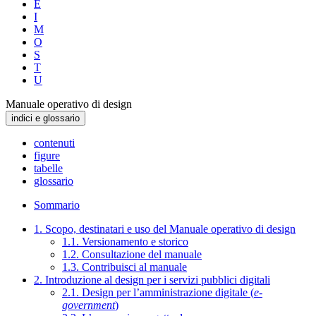
E
I
M
O
S
T
U
Manuale operativo di design
indici e glossario
contenuti
figure
tabelle
glossario
Sommario
1. Scopo, destinatari e uso del Manuale operativo di design
1.1. Versionamento e storico
1.2. Consultazione del manuale
1.3. Contribuisci al manuale
2. Introduzione al design per i servizi pubblici digitali
2.1. Design per l’amministrazione digitale (
e-
government
)