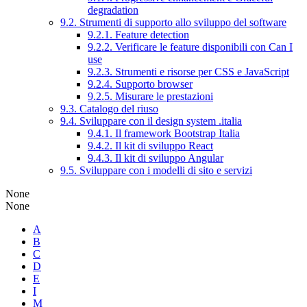
degradation
9.2. Strumenti di supporto allo sviluppo del software
9.2.1. Feature detection
9.2.2. Verificare le feature disponibili con Can I
use
9.2.3. Strumenti e risorse per CSS e JavaScript
9.2.4. Supporto browser
9.2.5. Misurare le prestazioni
9.3. Catalogo del riuso
9.4. Sviluppare con il design system .italia
9.4.1. Il framework Bootstrap Italia
9.4.2. Il kit di sviluppo React
9.4.3. Il kit di sviluppo Angular
9.5. Sviluppare con i modelli di sito e servizi
None
None
A
B
C
D
E
I
M