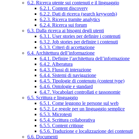
6.2. Ricerca utente sui contenuti e il linguaggio
6.2.1. Content discovery
6.2.2. Dati di ricerca (search keywords)
6.2.3. Ricerca tramite analytics
6.2.4. Ricerca sui forum
6.3. Dalla ricerca ai bisogni degli utenti
6.3.1. User stories per definire i contenuti
6.3.2. Job stories per definire i contenuti
6.3.3. Criteri di accettazione
6.4. Architettura dell’informazione
6.4.1. Definire l’architettura dell’informazione
6.4.2. Alberatura
6.4.3. Flussi di interazione
6.4.4. Sistemi di navigazione
6.4.5. Tipologie di contenuto (content type)
6.4.6. Ontologie e standard
6.4.7. Vocabolari controllati e tassonomie
6.5. Scrittura e linguaggio
6.5.1. Come leggono le persone sul web
6.5.2. Le regole per un linguaggio semplice
6.5.3. Microtesti
6.5.4. Scrittura collaborativa
6.5.5. Content critique
6.5.6. Traduzione e localizzazione dei contenuti
6.6. Documenti