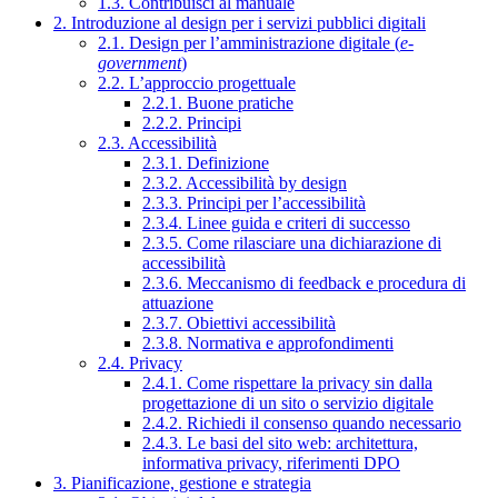
1.3. Contribuisci al manuale
2. Introduzione al design per i servizi pubblici digitali
2.1. Design per l’amministrazione digitale (
e-
government
)
2.2. L’approccio progettuale
2.2.1. Buone pratiche
2.2.2. Principi
2.3. Accessibilità
2.3.1. Definizione
2.3.2. Accessibilità by design
2.3.3. Principi per l’accessibilità
2.3.4. Linee guida e criteri di successo
2.3.5. Come rilasciare una dichiarazione di
accessibilità
2.3.6. Meccanismo di feedback e procedura di
attuazione
2.3.7. Obiettivi accessibilità
2.3.8. Normativa e approfondimenti
2.4. Privacy
2.4.1. Come rispettare la privacy sin dalla
progettazione di un sito o servizio digitale
2.4.2. Richiedi il consenso quando necessario
2.4.3. Le basi del sito web: architettura,
informativa privacy, riferimenti DPO
3. Pianificazione, gestione e strategia