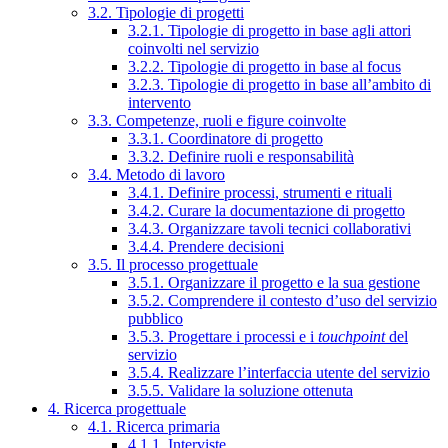
3.2. Tipologie di progetti
3.2.1. Tipologie di progetto in base agli attori
coinvolti nel servizio
3.2.2. Tipologie di progetto in base al focus
3.2.3. Tipologie di progetto in base all’ambito di
intervento
3.3. Competenze, ruoli e figure coinvolte
3.3.1. Coordinatore di progetto
3.3.2. Definire ruoli e responsabilità
3.4. Metodo di lavoro
3.4.1. Definire processi, strumenti e rituali
3.4.2. Curare la documentazione di progetto
3.4.3. Organizzare tavoli tecnici collaborativi
3.4.4. Prendere decisioni
3.5. Il processo progettuale
3.5.1. Organizzare il progetto e la sua gestione
3.5.2. Comprendere il contesto d’uso del servizio
pubblico
3.5.3. Progettare i processi e i
touchpoint
del
servizio
3.5.4. Realizzare l’interfaccia utente del servizio
3.5.5. Validare la soluzione ottenuta
4. Ricerca progettuale
4.1. Ricerca primaria
4.1.1. Interviste