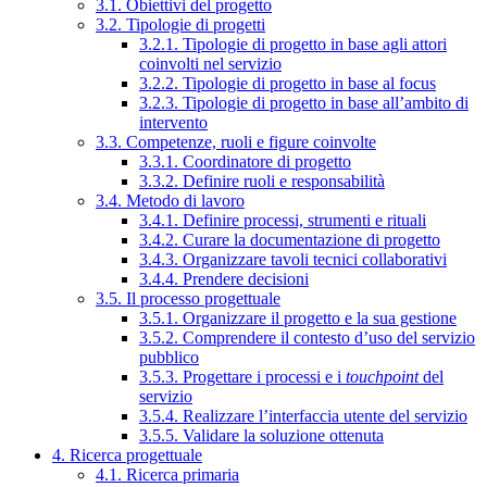
3.1. Obiettivi del progetto
3.2. Tipologie di progetti
3.2.1. Tipologie di progetto in base agli attori
coinvolti nel servizio
3.2.2. Tipologie di progetto in base al focus
3.2.3. Tipologie di progetto in base all’ambito di
intervento
3.3. Competenze, ruoli e figure coinvolte
3.3.1. Coordinatore di progetto
3.3.2. Definire ruoli e responsabilità
3.4. Metodo di lavoro
3.4.1. Definire processi, strumenti e rituali
3.4.2. Curare la documentazione di progetto
3.4.3. Organizzare tavoli tecnici collaborativi
3.4.4. Prendere decisioni
3.5. Il processo progettuale
3.5.1. Organizzare il progetto e la sua gestione
3.5.2. Comprendere il contesto d’uso del servizio
pubblico
3.5.3. Progettare i processi e i
touchpoint
del
servizio
3.5.4. Realizzare l’interfaccia utente del servizio
3.5.5. Validare la soluzione ottenuta
4. Ricerca progettuale
4.1. Ricerca primaria