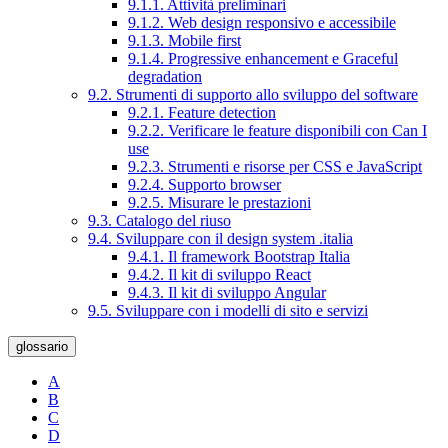
9.1.1. Attività preliminari
9.1.2. Web design responsivo e accessibile
9.1.3. Mobile first
9.1.4. Progressive enhancement e Graceful
degradation
9.2. Strumenti di supporto allo sviluppo del software
9.2.1. Feature detection
9.2.2. Verificare le feature disponibili con Can I
use
9.2.3. Strumenti e risorse per CSS e JavaScript
9.2.4. Supporto browser
9.2.5. Misurare le prestazioni
9.3. Catalogo del riuso
9.4. Sviluppare con il design system .italia
9.4.1. Il framework Bootstrap Italia
9.4.2. Il kit di sviluppo React
9.4.3. Il kit di sviluppo Angular
9.5. Sviluppare con i modelli di sito e servizi
glossario
A
B
C
D