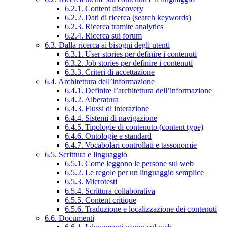
6.2.1. Content discovery
6.2.2. Dati di ricerca (search keywords)
6.2.3. Ricerca tramite analytics
6.2.4. Ricerca sui forum
6.3. Dalla ricerca ai bisogni degli utenti
6.3.1. User stories per definire i contenuti
6.3.2. Job stories per definire i contenuti
6.3.3. Criteri di accettazione
6.4. Architettura dell’informazione
6.4.1. Definire l’architettura dell’informazione
6.4.2. Alberatura
6.4.3. Flussi di interazione
6.4.4. Sistemi di navigazione
6.4.5. Tipologie di contenuto (content type)
6.4.6. Ontologie e standard
6.4.7. Vocabolari controllati e tassonomie
6.5. Scrittura e linguaggio
6.5.1. Come leggono le persone sul web
6.5.2. Le regole per un linguaggio semplice
6.5.3. Microtesti
6.5.4. Scrittura collaborativa
6.5.5. Content critique
6.5.6. Traduzione e localizzazione dei contenuti
6.6. Documenti