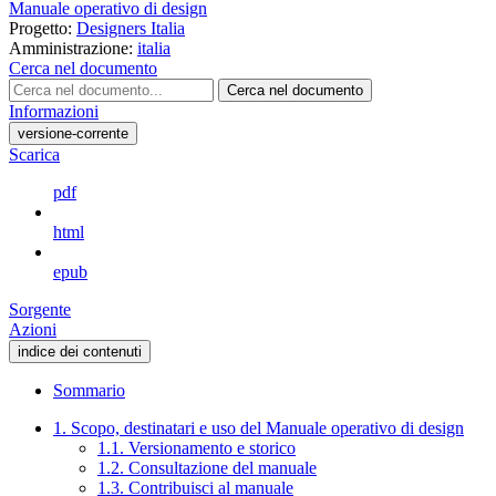
Manuale operativo di design
Progetto:
Designers Italia
Amministrazione:
italia
Cerca nel documento
Cerca nel documento
Informazioni
versione-corrente
Scarica
pdf
html
epub
Sorgente
Azioni
indice dei contenuti
Sommario
1. Scopo, destinatari e uso del Manuale operativo di design
1.1. Versionamento e storico
1.2. Consultazione del manuale
1.3. Contribuisci al manuale