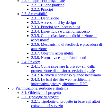
2.2. L’approccio progettuale
2.2.1. Buone pratiche
2.2.2. Principi
2.3. Accessibilità
2.3.1. Definizione
2.3.2. Accessibilità by design
2.3.3. Principi per l’accessibilità
2.3.4. Linee guida e criteri di successo
2.3.5. Come rilasciare una dichiarazione di
accessibilità
2.3.6. Meccanismo di feedback e procedura di
attuazione
2.3.7. Obiettivi accessibilità
2.3.8. Normativa e approfondimenti
2.4. Privacy
2.4.1. Come rispettare la privacy sin dalla
progettazione di un sito o servizio digitale
2.4.2. Richiedi il consenso quando necessario
2.4.3. Le basi del sito web: architettura,
informativa privacy, riferimenti DPO
3. Pianificazione, gestione e strategia
3.1. Obiettivi del progetto
3.2. Tipologie di progetti
3.2.1. Tipologie di progetto in base agli attori
coinvolti nel servizio