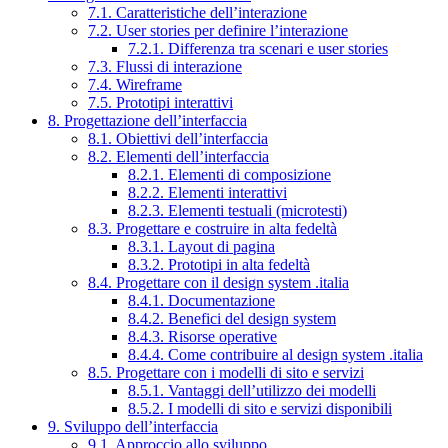
7.1. Caratteristiche dell’interazione
7.2. User stories per definire l’interazione
7.2.1. Differenza tra scenari e user stories
7.3. Flussi di interazione
7.4. Wireframe
7.5. Prototipi interattivi
8. Progettazione dell’interfaccia
8.1. Obiettivi dell’interfaccia
8.2. Elementi dell’interfaccia
8.2.1. Elementi di composizione
8.2.2. Elementi interattivi
8.2.3. Elementi testuali (microtesti)
8.3. Progettare e costruire in alta fedeltà
8.3.1. Layout di pagina
8.3.2. Prototipi in alta fedeltà
8.4. Progettare con il design system .italia
8.4.1. Documentazione
8.4.2. Benefici del design system
8.4.3. Risorse operative
8.4.4. Come contribuire al design system .italia
8.5. Progettare con i modelli di sito e servizi
8.5.1. Vantaggi dell’utilizzo dei modelli
8.5.2. I modelli di sito e servizi disponibili
9. Sviluppo dell’interfaccia
9.1. Approccio allo sviluppo