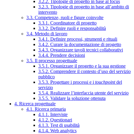
3.2.2. Tipologie di progetto in base al focus
3.2.3. Tipologie di progetto in base all’ambito di
intervento
3.3. Competenze, ruoli e figure coinvolte
3.3.1. Coordinatore di progetto
3.3.2. Definire ruoli e responsabilità
3.4. Metodo di lavoro
3.4.1. Definire processi, strumenti e rituali
3.4.2. Curare la documentazione di progetto
3.4.3. Organizzare tavoli tecnici collaborativi
3.4.4. Prendere decisioni
3.5. Il processo progettuale
3.5.1. Organizzare il progetto e la sua gestione
3.5.2. Comprendere il contesto d’uso del servizio
pubblico
3.5.3. Progettare i processi e i
touchpoint
del
servizio
3.5.4. Realizzare l’interfaccia utente del servizio
3.5.5. Validare la soluzione ottenuta
4. Ricerca progettuale
4.1. Ricerca primaria
4.1.1. Interviste
4.1.2. Questionari
4.1.3. Test di usabilità
4.1.4. Web analytics