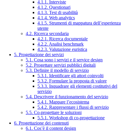
4.1.1. Interviste
4.1.2. Questionari
4.1.3. Test di usabilità
4.1.4. Web analytics
4.1.5. Strumenti di mappatura dell’esperienza
utente
4.2. Ricerca secondaria
4.2.1. Ricerca documentale
4.2.2. Analisi benchmark
4.2.3. Valutazione euristica
5. Progettazione dei servizi
5.1. Cosa sono i servizi e il service design
5.2. Progettare servizi pubblici digitali
5.3. Definire il modello di servizio
5.3.1. Identificare gli attori coinvolti
5.3.2. Formulare la proposta di valore
5.3.3. Inquadrare gli elementi costitutivi del
servizio
5.4. Descrivere il funzionamento del servizio
5.4.1. Mappare l’ecosistema
5.4.2. Rappresentare i flussi di servizio
5.5. Co-progettare le soluzioni
5.5.1. Workshop di co-progettazione
6. Progettazione dei contenuti
6.1. Cos’è il content design