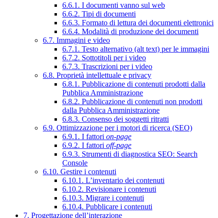
6.6.1. I documenti vanno sul web
6.6.2. Tipi di documenti
6.6.3. Formato di lettura dei documenti elettronici
6.6.4. Modalità di produzione dei documenti
6.7. Immagini e video
6.7.1. Testo alternativo (alt text) per le immagini
6.7.2. Sottotitoli per i video
6.7.3. Trascrizioni per i video
6.8. Proprietà intellettuale e privacy
6.8.1. Pubblicazione di contenuti prodotti dalla
Pubblica Amministrazione
6.8.2. Pubblicazione di contenuti non prodotti
dalla Pubblica Amministrazione
6.8.3. Consenso dei soggetti ritratti
6.9. Ottimizzazione per i motori di ricerca (SEO)
6.9.1. I fattori
on-page
6.9.2. I fattori
off-page
6.9.3. Strumenti di diagnostica SEO: Search
Console
6.10. Gestire i contenuti
6.10.1. L’inventario dei contenuti
6.10.2. Revisionare i contenuti
6.10.3. Migrare i contenuti
6.10.4. Pubblicare i contenuti
7. Progettazione dell’interazione