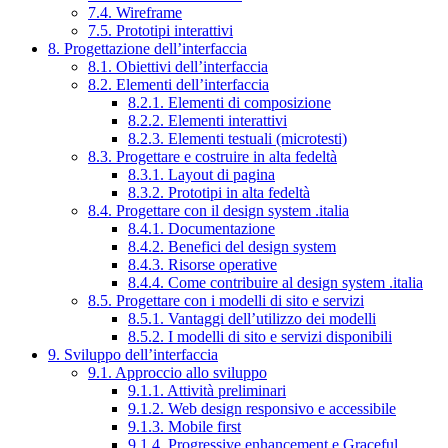
7.4. Wireframe
7.5. Prototipi interattivi
8. Progettazione dell’interfaccia
8.1. Obiettivi dell’interfaccia
8.2. Elementi dell’interfaccia
8.2.1. Elementi di composizione
8.2.2. Elementi interattivi
8.2.3. Elementi testuali (microtesti)
8.3. Progettare e costruire in alta fedeltà
8.3.1. Layout di pagina
8.3.2. Prototipi in alta fedeltà
8.4. Progettare con il design system .italia
8.4.1. Documentazione
8.4.2. Benefici del design system
8.4.3. Risorse operative
8.4.4. Come contribuire al design system .italia
8.5. Progettare con i modelli di sito e servizi
8.5.1. Vantaggi dell’utilizzo dei modelli
8.5.2. I modelli di sito e servizi disponibili
9. Sviluppo dell’interfaccia
9.1. Approccio allo sviluppo
9.1.1. Attività preliminari
9.1.2. Web design responsivo e accessibile
9.1.3. Mobile first
9.1.4. Progressive enhancement e Graceful