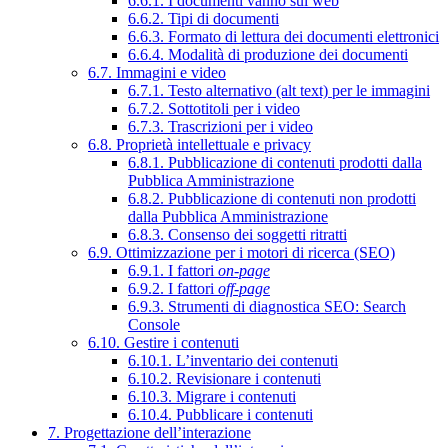
6.6.1. I documenti vanno sul web
6.6.2. Tipi di documenti
6.6.3. Formato di lettura dei documenti elettronici
6.6.4. Modalità di produzione dei documenti
6.7. Immagini e video
6.7.1. Testo alternativo (alt text) per le immagini
6.7.2. Sottotitoli per i video
6.7.3. Trascrizioni per i video
6.8. Proprietà intellettuale e privacy
6.8.1. Pubblicazione di contenuti prodotti dalla
Pubblica Amministrazione
6.8.2. Pubblicazione di contenuti non prodotti
dalla Pubblica Amministrazione
6.8.3. Consenso dei soggetti ritratti
6.9. Ottimizzazione per i motori di ricerca (SEO)
6.9.1. I fattori
on-page
6.9.2. I fattori
off-page
6.9.3. Strumenti di diagnostica SEO: Search
Console
6.10. Gestire i contenuti
6.10.1. L’inventario dei contenuti
6.10.2. Revisionare i contenuti
6.10.3. Migrare i contenuti
6.10.4. Pubblicare i contenuti
7. Progettazione dell’interazione