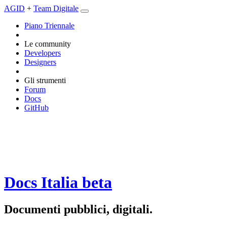
AGID
+
Team Digitale
Piano Triennale
Le community
Developers
Designers
Gli strumenti
Forum
Docs
GitHub
Docs Italia
beta
Documenti pubblici, digitali.