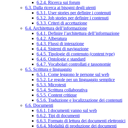
6.2.4. Ricerca sui forum
6.3. Dalla ricerca ai bisogni degli utenti
6.3.1. User stories per definire i contenuti
6.3.2. Job stories per definire i contenuti
6.3.3. Criteri di accettazione
6.4. Architettura dell’informazione
6.4.1. Definire l’architettura dell’informazione
6.4.2. Alberatura
6.4.3. Flussi di interazione
6.4.4. Sistemi di navigazione
6.4.5. Tipologie di contenuto (content type)
6.4.6. Ontologie e standard
6.4.7. Vocabolari controllati e tassonomie
6.5. Scrittura e linguaggio
6.5.1. Come leggono le persone sul web
6.5.2. Le regole per un linguaggio semplice
6.5.3. Microtesti
6.5.4. Scrittura collaborativa
6.5.5. Content critique
6.5.6. Traduzione e localizzazione dei contenuti
6.6. Documenti
6.6.1. I documenti vanno sul web
6.6.2. Tipi di documenti
6.6.3. Formato di lettura dei documenti elettronici
6.6.4. Modalità di produzione dei documenti