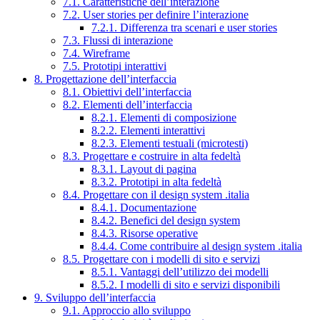
7.1. Caratteristiche dell’interazione
7.2. User stories per definire l’interazione
7.2.1. Differenza tra scenari e user stories
7.3. Flussi di interazione
7.4. Wireframe
7.5. Prototipi interattivi
8. Progettazione dell’interfaccia
8.1. Obiettivi dell’interfaccia
8.2. Elementi dell’interfaccia
8.2.1. Elementi di composizione
8.2.2. Elementi interattivi
8.2.3. Elementi testuali (microtesti)
8.3. Progettare e costruire in alta fedeltà
8.3.1. Layout di pagina
8.3.2. Prototipi in alta fedeltà
8.4. Progettare con il design system .italia
8.4.1. Documentazione
8.4.2. Benefici del design system
8.4.3. Risorse operative
8.4.4. Come contribuire al design system .italia
8.5. Progettare con i modelli di sito e servizi
8.5.1. Vantaggi dell’utilizzo dei modelli
8.5.2. I modelli di sito e servizi disponibili
9. Sviluppo dell’interfaccia
9.1. Approccio allo sviluppo