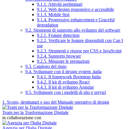
9.1.1. Attività preliminari
9.1.2. Web design responsivo e accessibile
9.1.3. Mobile first
9.1.4. Progressive enhancement e Graceful
degradation
9.2. Strumenti di supporto allo sviluppo del software
9.2.1. Feature detection
9.2.2. Verificare le feature disponibili con Can I
use
9.2.3. Strumenti e risorse per CSS e JavaScript
9.2.4. Supporto browser
9.2.5. Misurare le prestazioni
9.3. Catalogo del riuso
9.4. Sviluppare con il design system .italia
9.4.1. Il framework Bootstrap Italia
9.4.2. Il kit di sviluppo React
9.4.3. Il kit di sviluppo Angular
9.5. Sviluppare con i modelli di sito e servizi
1. Scopo, destinatari e uso del Manuale operativo di design
Team per la Trasformazione Digitale
in collaborazione con
Agenzia per l'Italia Digitale