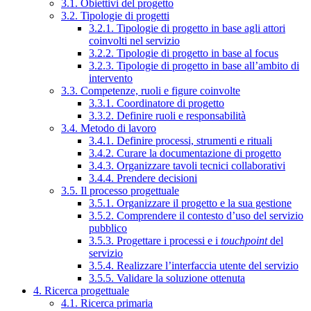
3.1. Obiettivi del progetto
3.2. Tipologie di progetti
3.2.1. Tipologie di progetto in base agli attori
coinvolti nel servizio
3.2.2. Tipologie di progetto in base al focus
3.2.3. Tipologie di progetto in base all’ambito di
intervento
3.3. Competenze, ruoli e figure coinvolte
3.3.1. Coordinatore di progetto
3.3.2. Definire ruoli e responsabilità
3.4. Metodo di lavoro
3.4.1. Definire processi, strumenti e rituali
3.4.2. Curare la documentazione di progetto
3.4.3. Organizzare tavoli tecnici collaborativi
3.4.4. Prendere decisioni
3.5. Il processo progettuale
3.5.1. Organizzare il progetto e la sua gestione
3.5.2. Comprendere il contesto d’uso del servizio
pubblico
3.5.3. Progettare i processi e i
touchpoint
del
servizio
3.5.4. Realizzare l’interfaccia utente del servizio
3.5.5. Validare la soluzione ottenuta
4. Ricerca progettuale
4.1. Ricerca primaria