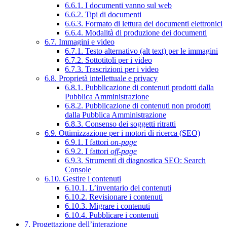
6.6.1. I documenti vanno sul web
6.6.2. Tipi di documenti
6.6.3. Formato di lettura dei documenti elettronici
6.6.4. Modalità di produzione dei documenti
6.7. Immagini e video
6.7.1. Testo alternativo (alt text) per le immagini
6.7.2. Sottotitoli per i video
6.7.3. Trascrizioni per i video
6.8. Proprietà intellettuale e privacy
6.8.1. Pubblicazione di contenuti prodotti dalla
Pubblica Amministrazione
6.8.2. Pubblicazione di contenuti non prodotti
dalla Pubblica Amministrazione
6.8.3. Consenso dei soggetti ritratti
6.9. Ottimizzazione per i motori di ricerca (SEO)
6.9.1. I fattori
on-page
6.9.2. I fattori
off-page
6.9.3. Strumenti di diagnostica SEO: Search
Console
6.10. Gestire i contenuti
6.10.1. L’inventario dei contenuti
6.10.2. Revisionare i contenuti
6.10.3. Migrare i contenuti
6.10.4. Pubblicare i contenuti
7. Progettazione dell’interazione