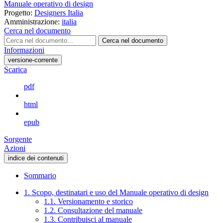
Manuale operativo di design
Progetto:
Designers Italia
Amministrazione:
italia
Cerca nel documento
Cerca nel documento
Informazioni
versione-corrente
Scarica
pdf
html
epub
Sorgente
Azioni
indice dei contenuti
Sommario
1. Scopo, destinatari e uso del Manuale operativo di design
1.1. Versionamento e storico
1.2. Consultazione del manuale
1.3. Contribuisci al manuale