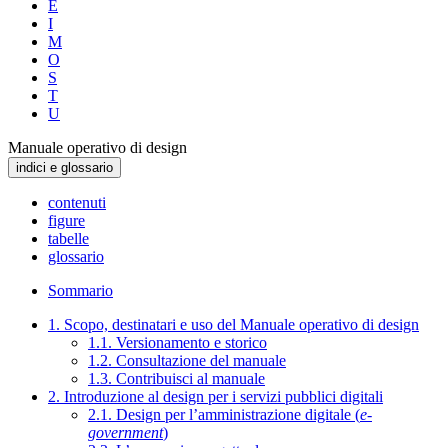
E
I
M
O
S
T
U
Manuale operativo di design
indici e glossario
contenuti
figure
tabelle
glossario
Sommario
1. Scopo, destinatari e uso del Manuale operativo di design
1.1. Versionamento e storico
1.2. Consultazione del manuale
1.3. Contribuisci al manuale
2. Introduzione al design per i servizi pubblici digitali
2.1. Design per l’amministrazione digitale (
e-
government
)