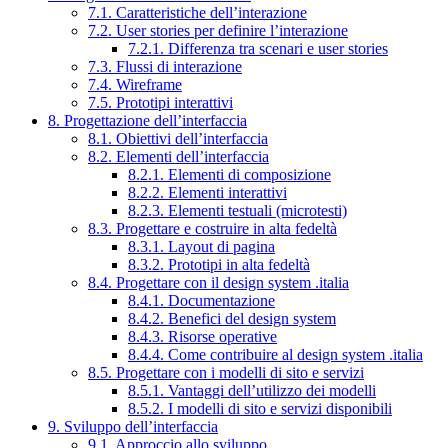
7.1. Caratteristiche dell’interazione
7.2. User stories per definire l’interazione
7.2.1. Differenza tra scenari e user stories
7.3. Flussi di interazione
7.4. Wireframe
7.5. Prototipi interattivi
8. Progettazione dell’interfaccia
8.1. Obiettivi dell’interfaccia
8.2. Elementi dell’interfaccia
8.2.1. Elementi di composizione
8.2.2. Elementi interattivi
8.2.3. Elementi testuali (microtesti)
8.3. Progettare e costruire in alta fedeltà
8.3.1. Layout di pagina
8.3.2. Prototipi in alta fedeltà
8.4. Progettare con il design system .italia
8.4.1. Documentazione
8.4.2. Benefici del design system
8.4.3. Risorse operative
8.4.4. Come contribuire al design system .italia
8.5. Progettare con i modelli di sito e servizi
8.5.1. Vantaggi dell’utilizzo dei modelli
8.5.2. I modelli di sito e servizi disponibili
9. Sviluppo dell’interfaccia
9.1. Approccio allo sviluppo