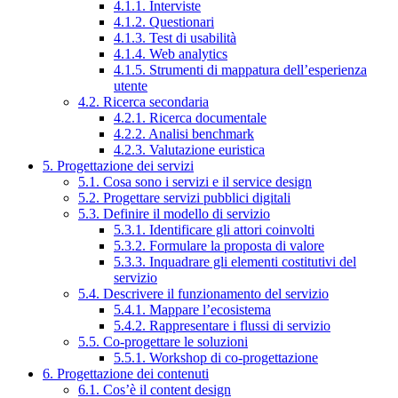
4.1.1. Interviste
4.1.2. Questionari
4.1.3. Test di usabilità
4.1.4. Web analytics
4.1.5. Strumenti di mappatura dell’esperienza
utente
4.2. Ricerca secondaria
4.2.1. Ricerca documentale
4.2.2. Analisi benchmark
4.2.3. Valutazione euristica
5. Progettazione dei servizi
5.1. Cosa sono i servizi e il service design
5.2. Progettare servizi pubblici digitali
5.3. Definire il modello di servizio
5.3.1. Identificare gli attori coinvolti
5.3.2. Formulare la proposta di valore
5.3.3. Inquadrare gli elementi costitutivi del
servizio
5.4. Descrivere il funzionamento del servizio
5.4.1. Mappare l’ecosistema
5.4.2. Rappresentare i flussi di servizio
5.5. Co-progettare le soluzioni
5.5.1. Workshop di co-progettazione
6. Progettazione dei contenuti
6.1. Cos’è il content design