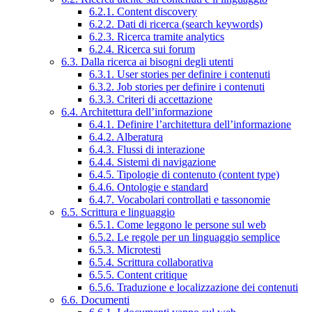
6.2.1. Content discovery
6.2.2. Dati di ricerca (search keywords)
6.2.3. Ricerca tramite analytics
6.2.4. Ricerca sui forum
6.3. Dalla ricerca ai bisogni degli utenti
6.3.1. User stories per definire i contenuti
6.3.2. Job stories per definire i contenuti
6.3.3. Criteri di accettazione
6.4. Architettura dell’informazione
6.4.1. Definire l’architettura dell’informazione
6.4.2. Alberatura
6.4.3. Flussi di interazione
6.4.4. Sistemi di navigazione
6.4.5. Tipologie di contenuto (content type)
6.4.6. Ontologie e standard
6.4.7. Vocabolari controllati e tassonomie
6.5. Scrittura e linguaggio
6.5.1. Come leggono le persone sul web
6.5.2. Le regole per un linguaggio semplice
6.5.3. Microtesti
6.5.4. Scrittura collaborativa
6.5.5. Content critique
6.5.6. Traduzione e localizzazione dei contenuti
6.6. Documenti