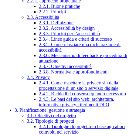
2.2. L’approccio progettuale
2.2.1. Buone pratiche
2.2.2. Principi
2.3. Accessibilità
2.3.1. Definizione
2.3.2. Accessibilità by design
2.3.3. Principi per l’accessibilità
2.3.4. Linee guida e criteri di successo
2.3.5. Come rilasciare una dichiarazione di
accessibilità
2.3.6. Meccanismo di feedback e procedura di
attuazione
2.3.7. Obiettivi accessibilità
2.3.8. Normativa e approfondimenti
2.4. Privacy
2.4.1. Come rispettare la privacy sin dalla
progettazione di un sito o servizio digitale
2.4.2. Richiedi il consenso quando necessario
2.4.3. Le basi del sito web: architettura,
informativa privacy, riferimenti DPO
3. Pianificazione, gestione e strategia
3.1. Obiettivi del progetto
3.2. Tipologie di progetti
3.2.1. Tipologie di progetto in base agli attori
coinvolti nel servizio