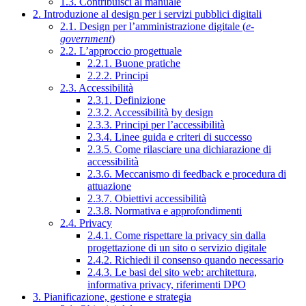
1.3. Contribuisci al manuale
2. Introduzione al design per i servizi pubblici digitali
2.1. Design per l’amministrazione digitale (
e-
government
)
2.2. L’approccio progettuale
2.2.1. Buone pratiche
2.2.2. Principi
2.3. Accessibilità
2.3.1. Definizione
2.3.2. Accessibilità by design
2.3.3. Principi per l’accessibilità
2.3.4. Linee guida e criteri di successo
2.3.5. Come rilasciare una dichiarazione di
accessibilità
2.3.6. Meccanismo di feedback e procedura di
attuazione
2.3.7. Obiettivi accessibilità
2.3.8. Normativa e approfondimenti
2.4. Privacy
2.4.1. Come rispettare la privacy sin dalla
progettazione di un sito o servizio digitale
2.4.2. Richiedi il consenso quando necessario
2.4.3. Le basi del sito web: architettura,
informativa privacy, riferimenti DPO
3. Pianificazione, gestione e strategia