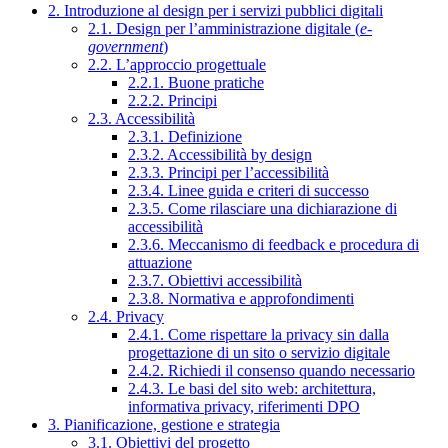
2. Introduzione al design per i servizi pubblici digitali
2.1. Design per l’amministrazione digitale (
e-
government
)
2.2. L’approccio progettuale
2.2.1. Buone pratiche
2.2.2. Principi
2.3. Accessibilità
2.3.1. Definizione
2.3.2. Accessibilità by design
2.3.3. Principi per l’accessibilità
2.3.4. Linee guida e criteri di successo
2.3.5. Come rilasciare una dichiarazione di
accessibilità
2.3.6. Meccanismo di feedback e procedura di
attuazione
2.3.7. Obiettivi accessibilità
2.3.8. Normativa e approfondimenti
2.4. Privacy
2.4.1. Come rispettare la privacy sin dalla
progettazione di un sito o servizio digitale
2.4.2. Richiedi il consenso quando necessario
2.4.3. Le basi del sito web: architettura,
informativa privacy, riferimenti DPO
3. Pianificazione, gestione e strategia
3.1. Obiettivi del progetto