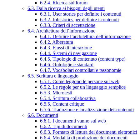
6.2.4. Ricerca sui forum
6.3. Dalla ricerca ai bisogni degli utenti
6.3.1. User stories per definire i contenuti
6.3.2. Job stories per definire i contenuti
6.3.3. Criteri di accettazione
6.4. Architettura dell’informazione
6.4.1. Definire l’architettura dell’informazione
6.4.2. Alberatura
6.4.3. Flussi di interazione
6.4.4. Sistemi di navigazione
6.4.5. Tipologie di contenuto (content type)
6.4.6. Ontologie e standard
6.4.7. Vocabolari controllati e tassonomie
6.5. Scrittura e linguaggio
6.5.1. Come leggono le persone sul web
6.5.2. Le regole per un linguaggio semplice
6.5.3. Microtesti
6.5.4. Scrittura collaborativa
6.5.5. Content critique
6.5.6. Traduzione e localizzazione dei contenuti
6.6. Documenti
6.6.1. I documenti vanno sul web
6.6.2. Tipi di documenti
6.6.3. Formato di lettura dei documenti elettronici
6.6.4. Modalità di produzione dei documenti