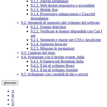
9.1.1. Attività preliminari
9.1.2. Web design responsivo e accessibile
9.1.3. Mobile first
9.1.4. Progressive enhancement e Graceful
degradation
9.2. Strumenti di supporto allo sviluppo del software
9.2.1. Feature detection
9.2.2. Verificare le feature disponibili con Can I
use
9.2.3. Strumenti e risorse per CSS e JavaScript
9.2.4. Supporto browser
9.2.5. Misurare le prestazioni
9.3. Catalogo del riuso
9.4. Sviluppare con il design system .italia
9.4.1. Il framework Bootstrap Italia
9.4.2. Il kit di sviluppo React
9.4.3. Il kit di sviluppo Angular
9.5. Sviluppare con i modelli di sito e servizi
glossario
A
B
C
D