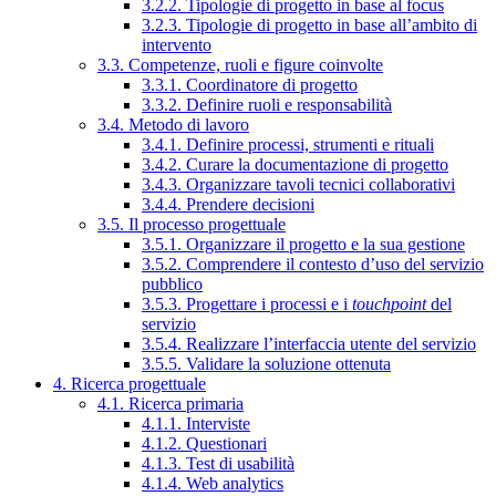
3.2.2. Tipologie di progetto in base al focus
3.2.3. Tipologie di progetto in base all’ambito di
intervento
3.3. Competenze, ruoli e figure coinvolte
3.3.1. Coordinatore di progetto
3.3.2. Definire ruoli e responsabilità
3.4. Metodo di lavoro
3.4.1. Definire processi, strumenti e rituali
3.4.2. Curare la documentazione di progetto
3.4.3. Organizzare tavoli tecnici collaborativi
3.4.4. Prendere decisioni
3.5. Il processo progettuale
3.5.1. Organizzare il progetto e la sua gestione
3.5.2. Comprendere il contesto d’uso del servizio
pubblico
3.5.3. Progettare i processi e i
touchpoint
del
servizio
3.5.4. Realizzare l’interfaccia utente del servizio
3.5.5. Validare la soluzione ottenuta
4. Ricerca progettuale
4.1. Ricerca primaria
4.1.1. Interviste
4.1.2. Questionari
4.1.3. Test di usabilità
4.1.4. Web analytics