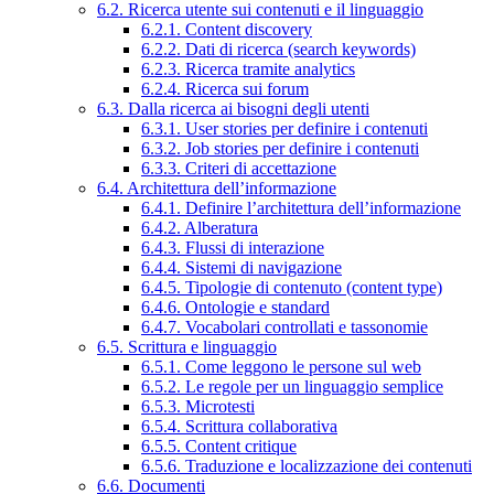
6.2. Ricerca utente sui contenuti e il linguaggio
6.2.1. Content discovery
6.2.2. Dati di ricerca (search keywords)
6.2.3. Ricerca tramite analytics
6.2.4. Ricerca sui forum
6.3. Dalla ricerca ai bisogni degli utenti
6.3.1. User stories per definire i contenuti
6.3.2. Job stories per definire i contenuti
6.3.3. Criteri di accettazione
6.4. Architettura dell’informazione
6.4.1. Definire l’architettura dell’informazione
6.4.2. Alberatura
6.4.3. Flussi di interazione
6.4.4. Sistemi di navigazione
6.4.5. Tipologie di contenuto (content type)
6.4.6. Ontologie e standard
6.4.7. Vocabolari controllati e tassonomie
6.5. Scrittura e linguaggio
6.5.1. Come leggono le persone sul web
6.5.2. Le regole per un linguaggio semplice
6.5.3. Microtesti
6.5.4. Scrittura collaborativa
6.5.5. Content critique
6.5.6. Traduzione e localizzazione dei contenuti
6.6. Documenti