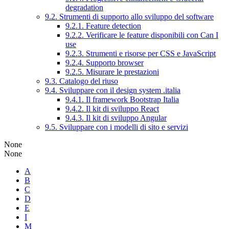
degradation
9.2. Strumenti di supporto allo sviluppo del software
9.2.1. Feature detection
9.2.2. Verificare le feature disponibili con Can I
use
9.2.3. Strumenti e risorse per CSS e JavaScript
9.2.4. Supporto browser
9.2.5. Misurare le prestazioni
9.3. Catalogo del riuso
9.4. Sviluppare con il design system .italia
9.4.1. Il framework Bootstrap Italia
9.4.2. Il kit di sviluppo React
9.4.3. Il kit di sviluppo Angular
9.5. Sviluppare con i modelli di sito e servizi
None
None
A
B
C
D
E
I
M