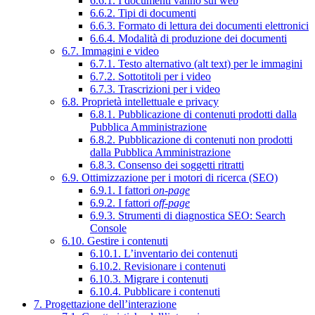
6.6.1. I documenti vanno sul web
6.6.2. Tipi di documenti
6.6.3. Formato di lettura dei documenti elettronici
6.6.4. Modalità di produzione dei documenti
6.7. Immagini e video
6.7.1. Testo alternativo (alt text) per le immagini
6.7.2. Sottotitoli per i video
6.7.3. Trascrizioni per i video
6.8. Proprietà intellettuale e privacy
6.8.1. Pubblicazione di contenuti prodotti dalla
Pubblica Amministrazione
6.8.2. Pubblicazione di contenuti non prodotti
dalla Pubblica Amministrazione
6.8.3. Consenso dei soggetti ritratti
6.9. Ottimizzazione per i motori di ricerca (SEO)
6.9.1. I fattori
on-page
6.9.2. I fattori
off-page
6.9.3. Strumenti di diagnostica SEO: Search
Console
6.10. Gestire i contenuti
6.10.1. L’inventario dei contenuti
6.10.2. Revisionare i contenuti
6.10.3. Migrare i contenuti
6.10.4. Pubblicare i contenuti
7. Progettazione dell’interazione