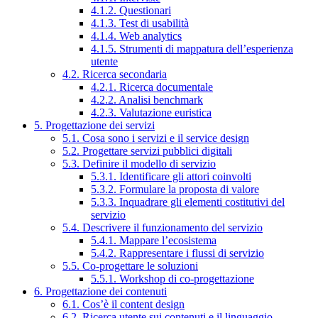
4.1.2. Questionari
4.1.3. Test di usabilità
4.1.4. Web analytics
4.1.5. Strumenti di mappatura dell’esperienza
utente
4.2. Ricerca secondaria
4.2.1. Ricerca documentale
4.2.2. Analisi benchmark
4.2.3. Valutazione euristica
5. Progettazione dei servizi
5.1. Cosa sono i servizi e il service design
5.2. Progettare servizi pubblici digitali
5.3. Definire il modello di servizio
5.3.1. Identificare gli attori coinvolti
5.3.2. Formulare la proposta di valore
5.3.3. Inquadrare gli elementi costitutivi del
servizio
5.4. Descrivere il funzionamento del servizio
5.4.1. Mappare l’ecosistema
5.4.2. Rappresentare i flussi di servizio
5.5. Co-progettare le soluzioni
5.5.1. Workshop di co-progettazione
6. Progettazione dei contenuti
6.1. Cos’è il content design
6.2. Ricerca utente sui contenuti e il linguaggio