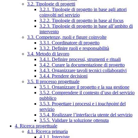
3.2. Tipologie di progetti
3.2.1. Tipologie di progetto in base agli attori
coinvolti nel servizio
3.2.2. Tipologie di progetto in base al focus
3.2.3. Tipologie di progetto in base all’ambito di
intervento
3.3. Competenze, ruoli e figure coinvolte
3.3.1. Coordinatore di progetto
3.3.2. Definire ruoli e responsabilità
3.4. Metodo di lavoro
3.4.1. Definire processi, strumenti e rituali
3.4.2. Curare la documentazione di progetto
3.4.3. Organizzare tavoli tecnici collaborativi
3.4.4. Prendere decisioni
3.5. Il processo progettuale
3.5.1. Organizzare il progetto e la sua gestione
3.5.2. Comprendere il contesto d’uso del servizio
pubblico
3.5.3. Progettare i processi e i
touchpoint
del
servizio
3.5.4. Realizzare l’interfaccia utente del servizio
3.5.5. Validare la soluzione ottenuta
4. Ricerca progettuale
4.1. Ricerca primaria
4.1.1. Interviste