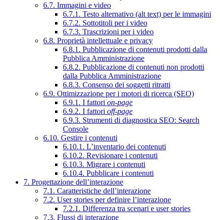
6.7. Immagini e video
6.7.1. Testo alternativo (alt text) per le immagini
6.7.2. Sottotitoli per i video
6.7.3. Trascrizioni per i video
6.8. Proprietà intellettuale e privacy
6.8.1. Pubblicazione di contenuti prodotti dalla
Pubblica Amministrazione
6.8.2. Pubblicazione di contenuti non prodotti
dalla Pubblica Amministrazione
6.8.3. Consenso dei soggetti ritratti
6.9. Ottimizzazione per i motori di ricerca (SEO)
6.9.1. I fattori
on-page
6.9.2. I fattori
off-page
6.9.3. Strumenti di diagnostica SEO: Search
Console
6.10. Gestire i contenuti
6.10.1. L’inventario dei contenuti
6.10.2. Revisionare i contenuti
6.10.3. Migrare i contenuti
6.10.4. Pubblicare i contenuti
7. Progettazione dell’interazione
7.1. Caratteristiche dell’interazione
7.2. User stories per definire l’interazione
7.2.1. Differenza tra scenari e user stories
7.3. Flussi di interazione