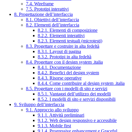
7.4. Wireframe
7.5. Prototipi interattivi
8. Progettazione dell’interfaccia
8.1. Obiettivi dell’interfaccia
8.2. Elementi dell’interfaccia
8.2.1. Elementi di composizione
8.2.2. Elementi interattivi
8.2.3. Elementi testuali (microtesti)
8.3. Progettare e costruire in alta fedeltà
8.3.1. Layout di pagina
8.3.2. Prototipi in alta fedeltà
8.4. Progettare con il design system .italia
8.4.1. Documentazione
8.4.2. Benefici del design system
8.4.3. Risorse operative
8.4.4. Come contribuire al design system .italia
8.5. Progettare con i modelli di sito e servizi
8.5.1. Vantaggi dell’utilizzo dei modelli
8.5.2. I modelli di sito e servizi disponibili
9. Sviluppo dell’interfaccia
9.1. Approccio allo sviluppo
9.1.1. Attività preliminari
9.1.2. Web design responsivo e accessibile
9.1.3. Mobile first
9.1.4. Progressive enhancement e Graceful