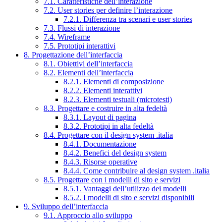
7.1. Caratteristiche dell’interazione
7.2. User stories per definire l’interazione
7.2.1. Differenza tra scenari e user stories
7.3. Flussi di interazione
7.4. Wireframe
7.5. Prototipi interattivi
8. Progettazione dell’interfaccia
8.1. Obiettivi dell’interfaccia
8.2. Elementi dell’interfaccia
8.2.1. Elementi di composizione
8.2.2. Elementi interattivi
8.2.3. Elementi testuali (microtesti)
8.3. Progettare e costruire in alta fedeltà
8.3.1. Layout di pagina
8.3.2. Prototipi in alta fedeltà
8.4. Progettare con il design system .italia
8.4.1. Documentazione
8.4.2. Benefici del design system
8.4.3. Risorse operative
8.4.4. Come contribuire al design system .italia
8.5. Progettare con i modelli di sito e servizi
8.5.1. Vantaggi dell’utilizzo dei modelli
8.5.2. I modelli di sito e servizi disponibili
9. Sviluppo dell’interfaccia
9.1. Approccio allo sviluppo