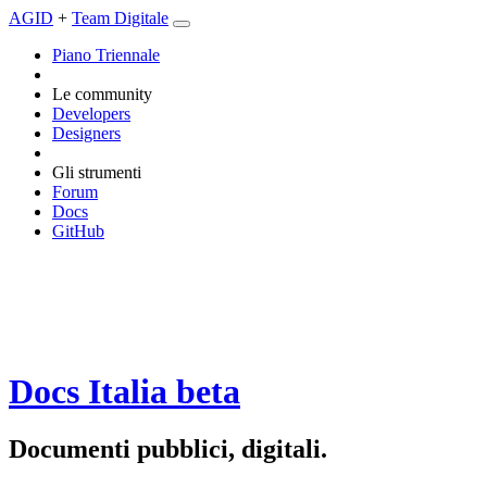
AGID
+
Team Digitale
Piano Triennale
Le community
Developers
Designers
Gli strumenti
Forum
Docs
GitHub
Docs Italia
beta
Documenti pubblici, digitali.