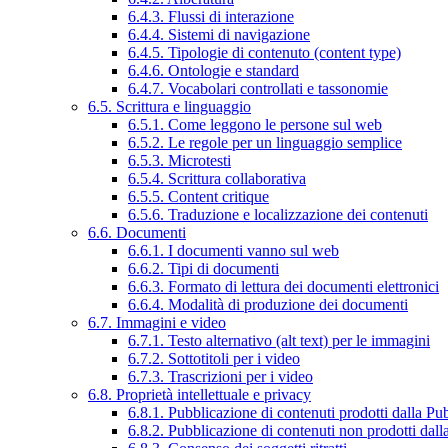
6.4.3. Flussi di interazione
6.4.4. Sistemi di navigazione
6.4.5. Tipologie di contenuto (content type)
6.4.6. Ontologie e standard
6.4.7. Vocabolari controllati e tassonomie
6.5. Scrittura e linguaggio
6.5.1. Come leggono le persone sul web
6.5.2. Le regole per un linguaggio semplice
6.5.3. Microtesti
6.5.4. Scrittura collaborativa
6.5.5. Content critique
6.5.6. Traduzione e localizzazione dei contenuti
6.6. Documenti
6.6.1. I documenti vanno sul web
6.6.2. Tipi di documenti
6.6.3. Formato di lettura dei documenti elettronici
6.6.4. Modalità di produzione dei documenti
6.7. Immagini e video
6.7.1. Testo alternativo (alt text) per le immagini
6.7.2. Sottotitoli per i video
6.7.3. Trascrizioni per i video
6.8. Proprietà intellettuale e privacy
6.8.1. Pubblicazione di contenuti prodotti dalla P
6.8.2. Pubblicazione di contenuti non prodotti dal