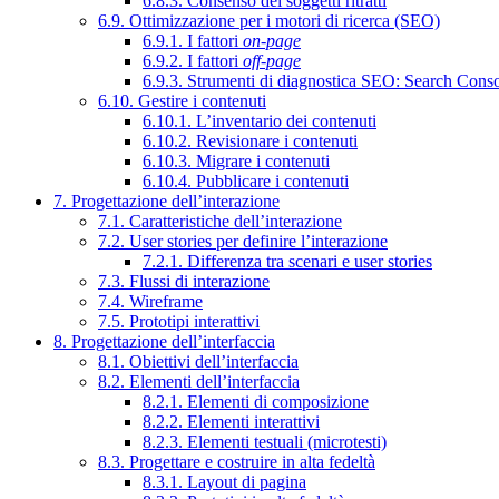
6.8.3. Consenso dei soggetti ritratti
6.9. Ottimizzazione per i motori di ricerca (SEO)
6.9.1. I fattori
on-page
6.9.2. I fattori
off-page
6.9.3. Strumenti di diagnostica SEO: Search Cons
6.10. Gestire i contenuti
6.10.1. L’inventario dei contenuti
6.10.2. Revisionare i contenuti
6.10.3. Migrare i contenuti
6.10.4. Pubblicare i contenuti
7. Progettazione dell’interazione
7.1. Caratteristiche dell’interazione
7.2. User stories per definire l’interazione
7.2.1. Differenza tra scenari e user stories
7.3. Flussi di interazione
7.4. Wireframe
7.5. Prototipi interattivi
8. Progettazione dell’interfaccia
8.1. Obiettivi dell’interfaccia
8.2. Elementi dell’interfaccia
8.2.1. Elementi di composizione
8.2.2. Elementi interattivi
8.2.3. Elementi testuali (microtesti)
8.3. Progettare e costruire in alta fedeltà
8.3.1. Layout di pagina