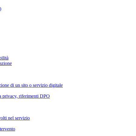
)
ilità
azione
ione di un sito o servizio digitale
va privacy, riferimenti DPO
olti nel servizio
ntervento