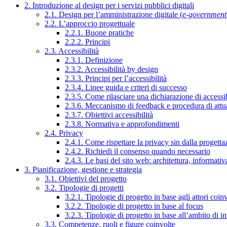
2. Introduzione al design per i servizi pubblici digitali
2.1. Design per l’amministrazione digitale (
e-government
2.2. L’approccio progettuale
2.2.1. Buone pratiche
2.2.2. Principi
2.3. Accessibilità
2.3.1. Definizione
2.3.2. Accessibilità by design
2.3.3. Principi per l’accessibilità
2.3.4. Linee guida e criteri di successo
2.3.5. Come rilasciare una dichiarazione di accessib
2.3.6. Meccanismo di feedback e procedura di attu
2.3.7. Obiettivi accessibilità
2.3.8. Normativa e approfondimenti
2.4. Privacy
2.4.1. Come rispettare la privacy sin dalla progettaz
2.4.2. Richiedi il consenso quando necessario
2.4.3. Le basi del sito web: architettura, informati
3. Pianificazione, gestione e strategia
3.1. Obiettivi del progetto
3.2. Tipologie di progetti
3.2.1. Tipologie di progetto in base agli attori coinv
3.2.2. Tipologie di progetto in base al focus
3.2.3. Tipologie di progetto in base all’ambito di i
3.3. Competenze, ruoli e figure coinvolte