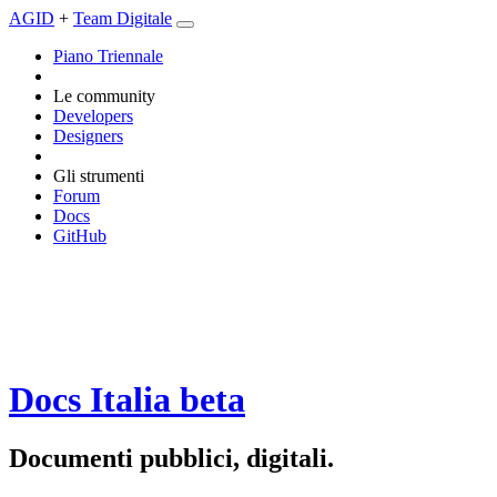
AGID
+
Team Digitale
Piano Triennale
Le community
Developers
Designers
Gli strumenti
Forum
Docs
GitHub
Docs Italia
beta
Documenti pubblici, digitali.