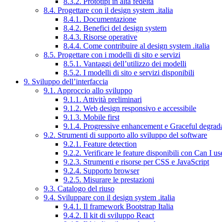
8.3.2. Prototipi in alta fedeltà
8.4. Progettare con il design system .italia
8.4.1. Documentazione
8.4.2. Benefici del design system
8.4.3. Risorse operative
8.4.4. Come contribuire al design system .italia
8.5. Progettare con i modelli di sito e servizi
8.5.1. Vantaggi dell’utilizzo dei modelli
8.5.2. I modelli di sito e servizi disponibili
9. Sviluppo dell’interfaccia
9.1. Approccio allo sviluppo
9.1.1. Attività preliminari
9.1.2. Web design responsivo e accessibile
9.1.3. Mobile first
9.1.4. Progressive enhancement e Graceful degrad
9.2. Strumenti di supporto allo sviluppo del software
9.2.1. Feature detection
9.2.2. Verificare le feature disponibili con Can I us
9.2.3. Strumenti e risorse per CSS e JavaScript
9.2.4. Supporto browser
9.2.5. Misurare le prestazioni
9.3. Catalogo del riuso
9.4. Sviluppare con il design system .italia
9.4.1. Il framework Bootstrap Italia
9.4.2. Il kit di sviluppo React