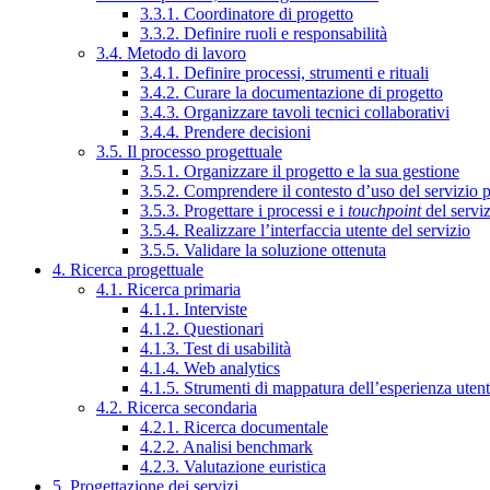
3.3.1. Coordinatore di progetto
3.3.2. Definire ruoli e responsabilità
3.4. Metodo di lavoro
3.4.1. Definire processi, strumenti e rituali
3.4.2. Curare la documentazione di progetto
3.4.3. Organizzare tavoli tecnici collaborativi
3.4.4. Prendere decisioni
3.5. Il processo progettuale
3.5.1. Organizzare il progetto e la sua gestione
3.5.2. Comprendere il contesto d’uso del servizio 
3.5.3. Progettare i processi e i
touchpoint
del servi
3.5.4. Realizzare l’interfaccia utente del servizio
3.5.5. Validare la soluzione ottenuta
4. Ricerca progettuale
4.1. Ricerca primaria
4.1.1. Interviste
4.1.2. Questionari
4.1.3. Test di usabilità
4.1.4. Web analytics
4.1.5. Strumenti di mappatura dell’esperienza uten
4.2. Ricerca secondaria
4.2.1. Ricerca documentale
4.2.2. Analisi benchmark
4.2.3. Valutazione euristica
5. Progettazione dei servizi