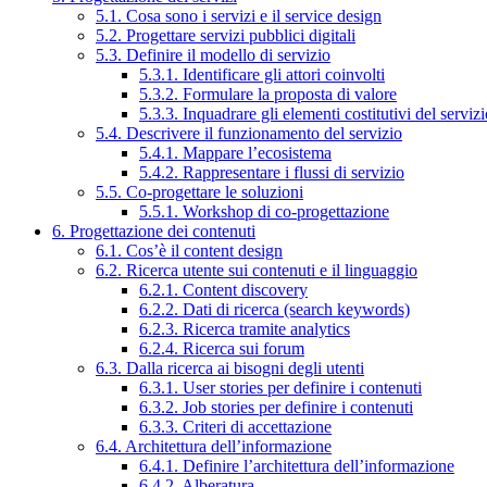
5.1. Cosa sono i servizi e il service design
5.2. Progettare servizi pubblici digitali
5.3. Definire il modello di servizio
5.3.1. Identificare gli attori coinvolti
5.3.2. Formulare la proposta di valore
5.3.3. Inquadrare gli elementi costitutivi del serviz
5.4. Descrivere il funzionamento del servizio
5.4.1. Mappare l’ecosistema
5.4.2. Rappresentare i flussi di servizio
5.5. Co-progettare le soluzioni
5.5.1. Workshop di co-progettazione
6. Progettazione dei contenuti
6.1. Cos’è il content design
6.2. Ricerca utente sui contenuti e il linguaggio
6.2.1. Content discovery
6.2.2. Dati di ricerca (search keywords)
6.2.3. Ricerca tramite analytics
6.2.4. Ricerca sui forum
6.3. Dalla ricerca ai bisogni degli utenti
6.3.1. User stories per definire i contenuti
6.3.2. Job stories per definire i contenuti
6.3.3. Criteri di accettazione
6.4. Architettura dell’informazione
6.4.1. Definire l’architettura dell’informazione
6.4.2. Alberatura