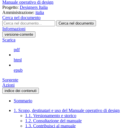
Manuale operativo di design
Progetto:
Designers Italia
Amministrazione:
italia
Cerca nel documento
Cerca nel documento
Informazioni
versione-corrente
Scarica
pdf
html
epub
Sorgente
Azioni
indice dei contenuti
Sommario
1. Scopo, destinatari e uso del Manuale operativo di design
1.1. Versionamento e storico
1.2. Consultazione del manuale
1.3. Contribuisci al manuale