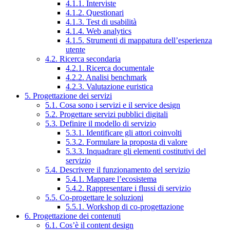
4.1.1. Interviste
4.1.2. Questionari
4.1.3. Test di usabilità
4.1.4. Web analytics
4.1.5. Strumenti di mappatura dell’esperienza
utente
4.2. Ricerca secondaria
4.2.1. Ricerca documentale
4.2.2. Analisi benchmark
4.2.3. Valutazione euristica
5. Progettazione dei servizi
5.1. Cosa sono i servizi e il service design
5.2. Progettare servizi pubblici digitali
5.3. Definire il modello di servizio
5.3.1. Identificare gli attori coinvolti
5.3.2. Formulare la proposta di valore
5.3.3. Inquadrare gli elementi costitutivi del
servizio
5.4. Descrivere il funzionamento del servizio
5.4.1. Mappare l’ecosistema
5.4.2. Rappresentare i flussi di servizio
5.5. Co-progettare le soluzioni
5.5.1. Workshop di co-progettazione
6. Progettazione dei contenuti
6.1. Cos’è il content design