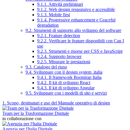
9.1.1. Attività preliminari
9.1.2. Web design responsivo e accessibile
9.1.3. Mobile first
9.1.4. Progressive enhancement e Graceful
degradation
9.2. Strumenti di supporto allo sviluppo del software
9.2.1. Feature detection
9.2.2. Verificare le feature disponibili con Can I
use
9.2.3. Strumenti e risorse per CSS e JavaScript
9.2.4. Supporto browser
9.2.5. Misurare le prestazioni
9.3. Catalogo del riuso
9.4. Sviluppare con il design system .italia
9.4.1. Il framework Bootstrap Italia
9.4.2. Il kit di sviluppo React
9.4.3. Il kit di sviluppo Angular
9.5. Sviluppare con i modelli di sito e servizi
1. Scopo, destinatari e uso del Manuale operativo di design
Team per la Trasformazione Digitale
in collaborazione con
Agenzia per l'Italia Digitale