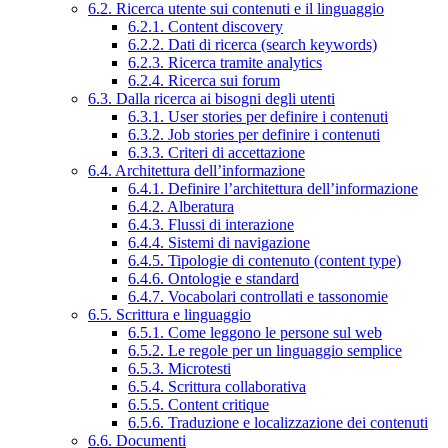
6.2. Ricerca utente sui contenuti e il linguaggio
6.2.1. Content discovery
6.2.2. Dati di ricerca (search keywords)
6.2.3. Ricerca tramite analytics
6.2.4. Ricerca sui forum
6.3. Dalla ricerca ai bisogni degli utenti
6.3.1. User stories per definire i contenuti
6.3.2. Job stories per definire i contenuti
6.3.3. Criteri di accettazione
6.4. Architettura dell’informazione
6.4.1. Definire l’architettura dell’informazione
6.4.2. Alberatura
6.4.3. Flussi di interazione
6.4.4. Sistemi di navigazione
6.4.5. Tipologie di contenuto (content type)
6.4.6. Ontologie e standard
6.4.7. Vocabolari controllati e tassonomie
6.5. Scrittura e linguaggio
6.5.1. Come leggono le persone sul web
6.5.2. Le regole per un linguaggio semplice
6.5.3. Microtesti
6.5.4. Scrittura collaborativa
6.5.5. Content critique
6.5.6. Traduzione e localizzazione dei contenuti
6.6. Documenti