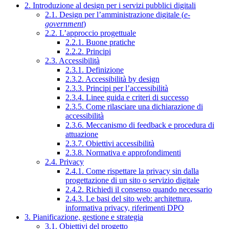
2. Introduzione al design per i servizi pubblici digitali
2.1. Design per l’amministrazione digitale (
e-
government
)
2.2. L’approccio progettuale
2.2.1. Buone pratiche
2.2.2. Principi
2.3. Accessibilità
2.3.1. Definizione
2.3.2. Accessibilità by design
2.3.3. Principi per l’accessibilità
2.3.4. Linee guida e criteri di successo
2.3.5. Come rilasciare una dichiarazione di
accessibilità
2.3.6. Meccanismo di feedback e procedura di
attuazione
2.3.7. Obiettivi accessibilità
2.3.8. Normativa e approfondimenti
2.4. Privacy
2.4.1. Come rispettare la privacy sin dalla
progettazione di un sito o servizio digitale
2.4.2. Richiedi il consenso quando necessario
2.4.3. Le basi del sito web: architettura,
informativa privacy, riferimenti DPO
3. Pianificazione, gestione e strategia
3.1. Obiettivi del progetto