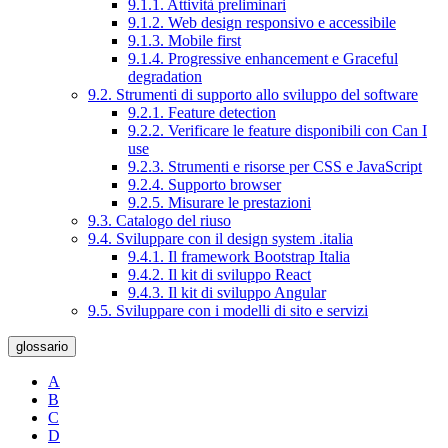
9.1.1. Attività preliminari
9.1.2. Web design responsivo e accessibile
9.1.3. Mobile first
9.1.4. Progressive enhancement e Graceful
degradation
9.2. Strumenti di supporto allo sviluppo del software
9.2.1. Feature detection
9.2.2. Verificare le feature disponibili con Can I
use
9.2.3. Strumenti e risorse per CSS e JavaScript
9.2.4. Supporto browser
9.2.5. Misurare le prestazioni
9.3. Catalogo del riuso
9.4. Sviluppare con il design system .italia
9.4.1. Il framework Bootstrap Italia
9.4.2. Il kit di sviluppo React
9.4.3. Il kit di sviluppo Angular
9.5. Sviluppare con i modelli di sito e servizi
glossario
A
B
C
D