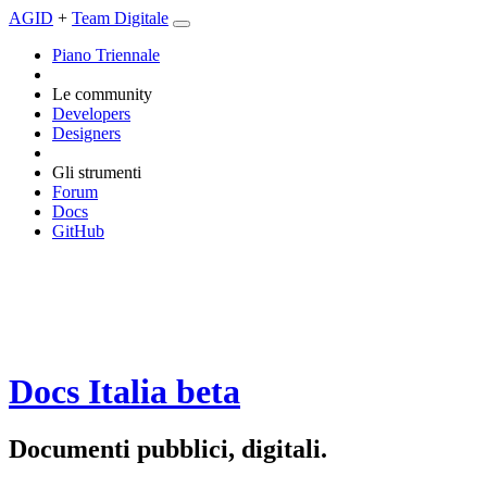
AGID
+
Team Digitale
Piano Triennale
Le community
Developers
Designers
Gli strumenti
Forum
Docs
GitHub
Docs Italia
beta
Documenti pubblici, digitali.