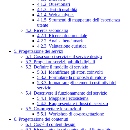
4.1.2. Questionari
4.1.3. Test di usabilità
4.1.4. Web analytics
4.1.5. Strumenti di mappatura dell’esperienza
utente
4.2. Ricerca secondaria
4.2.1. Ricerca documentale
4.2.2. Analisi benchmark
4.2.3. Valutazione euristica
5. Progettazione dei servizi
5.1. Cosa sono i servizi e il service design
5.2. Progettare servizi pubblici digitali
5.3. Definire il modello di servizio
5.3.1. Identificare gli attori coinvolti
5.3.2. Formulare la proposta di valore
5.3.3. Inquadrare gli elementi costitutivi del
servizio
5.4. Descrivere il funzionamento del servizio
5.4.1. Mappare l’ecosistema
5.4.2. Rappresentare i flussi di servizio
5.5. Co-progettare le soluzioni
5.5.1. Workshop di co-progettazione
6. Progettazione dei contenuti
6.1. Cos’è il content design
6.2. Ricerca utente sui contenuti e il linguaggio