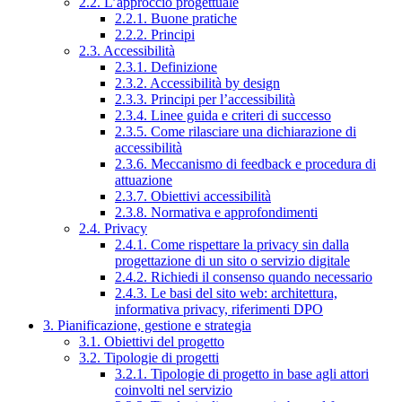
2.2. L’approccio progettuale
2.2.1. Buone pratiche
2.2.2. Principi
2.3. Accessibilità
2.3.1. Definizione
2.3.2. Accessibilità by design
2.3.3. Principi per l’accessibilità
2.3.4. Linee guida e criteri di successo
2.3.5. Come rilasciare una dichiarazione di
accessibilità
2.3.6. Meccanismo di feedback e procedura di
attuazione
2.3.7. Obiettivi accessibilità
2.3.8. Normativa e approfondimenti
2.4. Privacy
2.4.1. Come rispettare la privacy sin dalla
progettazione di un sito o servizio digitale
2.4.2. Richiedi il consenso quando necessario
2.4.3. Le basi del sito web: architettura,
informativa privacy, riferimenti DPO
3. Pianificazione, gestione e strategia
3.1. Obiettivi del progetto
3.2. Tipologie di progetti
3.2.1. Tipologie di progetto in base agli attori
coinvolti nel servizio