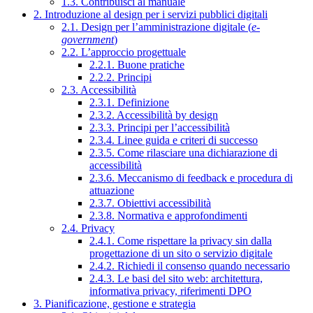
1.3. Contribuisci al manuale
2. Introduzione al design per i servizi pubblici digitali
2.1. Design per l’amministrazione digitale (
e-
government
)
2.2. L’approccio progettuale
2.2.1. Buone pratiche
2.2.2. Principi
2.3. Accessibilità
2.3.1. Definizione
2.3.2. Accessibilità by design
2.3.3. Principi per l’accessibilità
2.3.4. Linee guida e criteri di successo
2.3.5. Come rilasciare una dichiarazione di
accessibilità
2.3.6. Meccanismo di feedback e procedura di
attuazione
2.3.7. Obiettivi accessibilità
2.3.8. Normativa e approfondimenti
2.4. Privacy
2.4.1. Come rispettare la privacy sin dalla
progettazione di un sito o servizio digitale
2.4.2. Richiedi il consenso quando necessario
2.4.3. Le basi del sito web: architettura,
informativa privacy, riferimenti DPO
3. Pianificazione, gestione e strategia