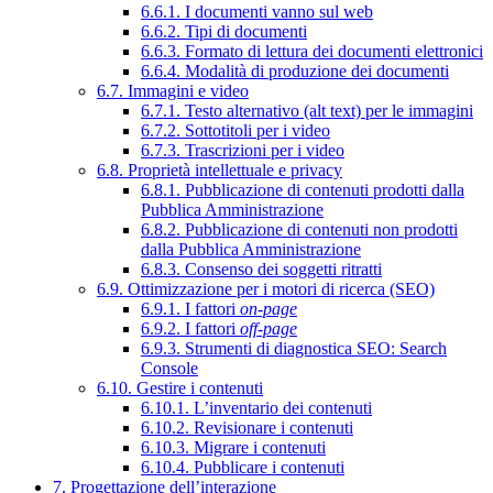
6.6.1. I documenti vanno sul web
6.6.2. Tipi di documenti
6.6.3. Formato di lettura dei documenti elettronici
6.6.4. Modalità di produzione dei documenti
6.7. Immagini e video
6.7.1. Testo alternativo (alt text) per le immagini
6.7.2. Sottotitoli per i video
6.7.3. Trascrizioni per i video
6.8. Proprietà intellettuale e privacy
6.8.1. Pubblicazione di contenuti prodotti dalla
Pubblica Amministrazione
6.8.2. Pubblicazione di contenuti non prodotti
dalla Pubblica Amministrazione
6.8.3. Consenso dei soggetti ritratti
6.9. Ottimizzazione per i motori di ricerca (SEO)
6.9.1. I fattori
on-page
6.9.2. I fattori
off-page
6.9.3. Strumenti di diagnostica SEO: Search
Console
6.10. Gestire i contenuti
6.10.1. L’inventario dei contenuti
6.10.2. Revisionare i contenuti
6.10.3. Migrare i contenuti
6.10.4. Pubblicare i contenuti
7. Progettazione dell’interazione