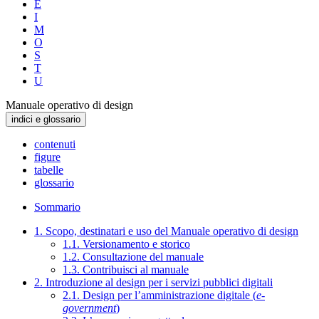
E
I
M
O
S
T
U
Manuale operativo di design
indici e glossario
contenuti
figure
tabelle
glossario
Sommario
1. Scopo, destinatari e uso del Manuale operativo di design
1.1. Versionamento e storico
1.2. Consultazione del manuale
1.3. Contribuisci al manuale
2. Introduzione al design per i servizi pubblici digitali
2.1. Design per l’amministrazione digitale (
e-
government
)