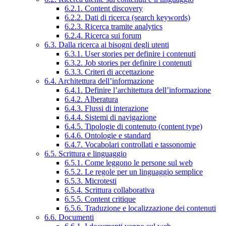
6.2.1. Content discovery
6.2.2. Dati di ricerca (search keywords)
6.2.3. Ricerca tramite analytics
6.2.4. Ricerca sui forum
6.3. Dalla ricerca ai bisogni degli utenti
6.3.1. User stories per definire i contenuti
6.3.2. Job stories per definire i contenuti
6.3.3. Criteri di accettazione
6.4. Architettura dell’informazione
6.4.1. Definire l’architettura dell’informazione
6.4.2. Alberatura
6.4.3. Flussi di interazione
6.4.4. Sistemi di navigazione
6.4.5. Tipologie di contenuto (content type)
6.4.6. Ontologie e standard
6.4.7. Vocabolari controllati e tassonomie
6.5. Scrittura e linguaggio
6.5.1. Come leggono le persone sul web
6.5.2. Le regole per un linguaggio semplice
6.5.3. Microtesti
6.5.4. Scrittura collaborativa
6.5.5. Content critique
6.5.6. Traduzione e localizzazione dei contenuti
6.6. Documenti