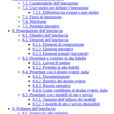
7.1. Caratteristiche dell’interazione
7.2. User stories per definire l’interazione
7.2.1. Differenza tra scenari e user stories
7.3. Flussi di interazione
7.4. Wireframe
7.5. Prototipi interattivi
8. Progettazione dell’interfaccia
8.1. Obiettivi dell’interfaccia
8.2. Elementi dell’interfaccia
8.2.1. Elementi di composizione
8.2.2. Elementi interattivi
8.2.3. Elementi testuali (microtesti)
8.3. Progettare e costruire in alta fedeltà
8.3.1. Layout di pagina
8.3.2. Prototipi in alta fedeltà
8.4. Progettare con il design system .italia
8.4.1. Documentazione
8.4.2. Benefici del design system
8.4.3. Risorse operative
8.4.4. Come contribuire al design system .italia
8.5. Progettare con i modelli di sito e servizi
8.5.1. Vantaggi dell’utilizzo dei modelli
8.5.2. I modelli di sito e servizi disponibili
9. Sviluppo dell’interfaccia
9.1. Approccio allo sviluppo