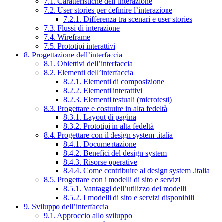
7.1. Caratteristiche dell’interazione
7.2. User stories per definire l’interazione
7.2.1. Differenza tra scenari e user stories
7.3. Flussi di interazione
7.4. Wireframe
7.5. Prototipi interattivi
8. Progettazione dell’interfaccia
8.1. Obiettivi dell’interfaccia
8.2. Elementi dell’interfaccia
8.2.1. Elementi di composizione
8.2.2. Elementi interattivi
8.2.3. Elementi testuali (microtesti)
8.3. Progettare e costruire in alta fedeltà
8.3.1. Layout di pagina
8.3.2. Prototipi in alta fedeltà
8.4. Progettare con il design system .italia
8.4.1. Documentazione
8.4.2. Benefici del design system
8.4.3. Risorse operative
8.4.4. Come contribuire al design system .italia
8.5. Progettare con i modelli di sito e servizi
8.5.1. Vantaggi dell’utilizzo dei modelli
8.5.2. I modelli di sito e servizi disponibili
9. Sviluppo dell’interfaccia
9.1. Approccio allo sviluppo