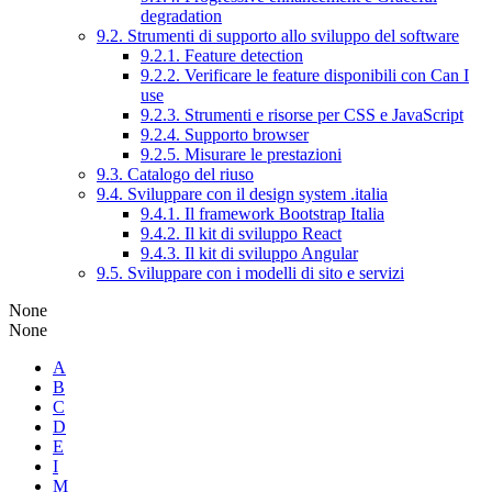
degradation
9.2. Strumenti di supporto allo sviluppo del software
9.2.1. Feature detection
9.2.2. Verificare le feature disponibili con Can I
use
9.2.3. Strumenti e risorse per CSS e JavaScript
9.2.4. Supporto browser
9.2.5. Misurare le prestazioni
9.3. Catalogo del riuso
9.4. Sviluppare con il design system .italia
9.4.1. Il framework Bootstrap Italia
9.4.2. Il kit di sviluppo React
9.4.3. Il kit di sviluppo Angular
9.5. Sviluppare con i modelli di sito e servizi
None
None
A
B
C
D
E
I
M