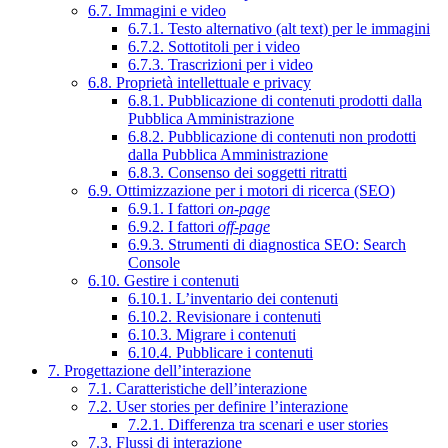
6.7. Immagini e video
6.7.1. Testo alternativo (alt text) per le immagini
6.7.2. Sottotitoli per i video
6.7.3. Trascrizioni per i video
6.8. Proprietà intellettuale e privacy
6.8.1. Pubblicazione di contenuti prodotti dalla
Pubblica Amministrazione
6.8.2. Pubblicazione di contenuti non prodotti
dalla Pubblica Amministrazione
6.8.3. Consenso dei soggetti ritratti
6.9. Ottimizzazione per i motori di ricerca (SEO)
6.9.1. I fattori
on-page
6.9.2. I fattori
off-page
6.9.3. Strumenti di diagnostica SEO: Search
Console
6.10. Gestire i contenuti
6.10.1. L’inventario dei contenuti
6.10.2. Revisionare i contenuti
6.10.3. Migrare i contenuti
6.10.4. Pubblicare i contenuti
7. Progettazione dell’interazione
7.1. Caratteristiche dell’interazione
7.2. User stories per definire l’interazione
7.2.1. Differenza tra scenari e user stories
7.3. Flussi di interazione