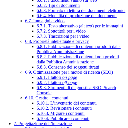
6.6.1. I documenti vanno sul web
6.6.2. Tipi di documenti
6.6.3. Formato di lettura dei documenti elettronici
6.6.4. Modalità di produzione dei documenti
6.7. Immagini e video
6.7.1. Testo alternativo (alt text) per le immagini
6.7.2. Sottotitoli per i video
6.7.3. Trascrizioni per i video
6.8. Proprietà intellettuale e privacy
6.8.1. Pubblicazione di contenuti prodotti dalla
Pubblica Amministrazione
6.8.2. Pubblicazione di contenuti non prodotti
dalla Pubblica Amministrazione
6.8.3. Consenso dei soggetti ritratti
6.9. Ottimizzazione per i motori di ricerca (SEO)
6.9.1. I fattori
on-page
6.9.2. I fattori
off-page
6.9.3. Strumenti di diagnostica SEO: Search
Console
6.10. Gestire i contenuti
6.10.1. L’inventario dei contenuti
6.10.2. Revisionare i contenuti
6.10.3. Migrare i contenuti
6.10.4. Pubblicare i contenuti
7. Progettazione dell’interazione