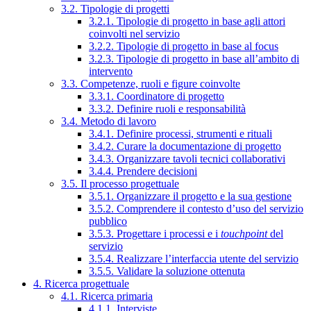
3.2. Tipologie di progetti
3.2.1. Tipologie di progetto in base agli attori
coinvolti nel servizio
3.2.2. Tipologie di progetto in base al focus
3.2.3. Tipologie di progetto in base all’ambito di
intervento
3.3. Competenze, ruoli e figure coinvolte
3.3.1. Coordinatore di progetto
3.3.2. Definire ruoli e responsabilità
3.4. Metodo di lavoro
3.4.1. Definire processi, strumenti e rituali
3.4.2. Curare la documentazione di progetto
3.4.3. Organizzare tavoli tecnici collaborativi
3.4.4. Prendere decisioni
3.5. Il processo progettuale
3.5.1. Organizzare il progetto e la sua gestione
3.5.2. Comprendere il contesto d’uso del servizio
pubblico
3.5.3. Progettare i processi e i
touchpoint
del
servizio
3.5.4. Realizzare l’interfaccia utente del servizio
3.5.5. Validare la soluzione ottenuta
4. Ricerca progettuale
4.1. Ricerca primaria
4.1.1. Interviste