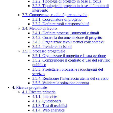
3.2.2. Tipologie di progetto in base al focus
3.2.3. Tipologie di progetto in base all’ambito di
intervento
3.3. Competenze, ruoli e figure coinvolte
3.3.1. Coordinatore di progetto
3.3.2. Definire ruoli e responsabilità
3.4. Metodo di lavoro
3.4.1. Definire processi, strumenti e rituali
3.4.2. Curare la documentazione di progetto
3.4.3. Organizzare tavoli tecnici collaborativi
3.4.4. Prendere decisioni
3.5. Il processo progettuale
3.5.1. Organizzare il progetto e la sua gestione
3.5.2. Comprendere il contesto d’uso del servizio
pubblico
3.5.3. Progettare i processi e i
touchpoint
del
servizio
3.5.4. Realizzare l’interfaccia utente del servizio
3.5.5. Validare la soluzione ottenuta
4. Ricerca progettuale
4.1. Ricerca primaria
4.1.1. Interviste
4.1.2. Questionari
4.1.3. Test di usabilità
4.1.4. Web analytics