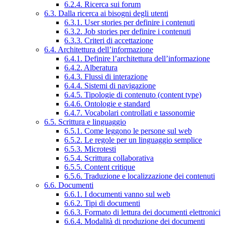
6.2.4. Ricerca sui forum
6.3. Dalla ricerca ai bisogni degli utenti
6.3.1. User stories per definire i contenuti
6.3.2. Job stories per definire i contenuti
6.3.3. Criteri di accettazione
6.4. Architettura dell’informazione
6.4.1. Definire l’architettura dell’informazione
6.4.2. Alberatura
6.4.3. Flussi di interazione
6.4.4. Sistemi di navigazione
6.4.5. Tipologie di contenuto (content type)
6.4.6. Ontologie e standard
6.4.7. Vocabolari controllati e tassonomie
6.5. Scrittura e linguaggio
6.5.1. Come leggono le persone sul web
6.5.2. Le regole per un linguaggio semplice
6.5.3. Microtesti
6.5.4. Scrittura collaborativa
6.5.5. Content critique
6.5.6. Traduzione e localizzazione dei contenuti
6.6. Documenti
6.6.1. I documenti vanno sul web
6.6.2. Tipi di documenti
6.6.3. Formato di lettura dei documenti elettronici
6.6.4. Modalità di produzione dei documenti