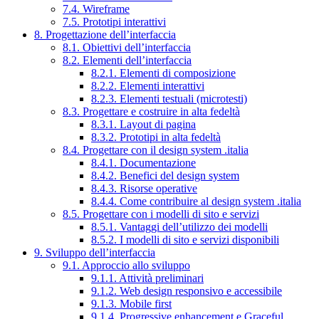
7.4. Wireframe
7.5. Prototipi interattivi
8. Progettazione dell’interfaccia
8.1. Obiettivi dell’interfaccia
8.2. Elementi dell’interfaccia
8.2.1. Elementi di composizione
8.2.2. Elementi interattivi
8.2.3. Elementi testuali (microtesti)
8.3. Progettare e costruire in alta fedeltà
8.3.1. Layout di pagina
8.3.2. Prototipi in alta fedeltà
8.4. Progettare con il design system .italia
8.4.1. Documentazione
8.4.2. Benefici del design system
8.4.3. Risorse operative
8.4.4. Come contribuire al design system .italia
8.5. Progettare con i modelli di sito e servizi
8.5.1. Vantaggi dell’utilizzo dei modelli
8.5.2. I modelli di sito e servizi disponibili
9. Sviluppo dell’interfaccia
9.1. Approccio allo sviluppo
9.1.1. Attività preliminari
9.1.2. Web design responsivo e accessibile
9.1.3. Mobile first
9.1.4. Progressive enhancement e Graceful