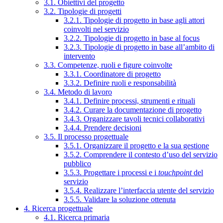
3.1. Obiettivi del progetto
3.2. Tipologie di progetti
3.2.1. Tipologie di progetto in base agli attori
coinvolti nel servizio
3.2.2. Tipologie di progetto in base al focus
3.2.3. Tipologie di progetto in base all’ambito di
intervento
3.3. Competenze, ruoli e figure coinvolte
3.3.1. Coordinatore di progetto
3.3.2. Definire ruoli e responsabilità
3.4. Metodo di lavoro
3.4.1. Definire processi, strumenti e rituali
3.4.2. Curare la documentazione di progetto
3.4.3. Organizzare tavoli tecnici collaborativi
3.4.4. Prendere decisioni
3.5. Il processo progettuale
3.5.1. Organizzare il progetto e la sua gestione
3.5.2. Comprendere il contesto d’uso del servizio
pubblico
3.5.3. Progettare i processi e i
touchpoint
del
servizio
3.5.4. Realizzare l’interfaccia utente del servizio
3.5.5. Validare la soluzione ottenuta
4. Ricerca progettuale
4.1. Ricerca primaria