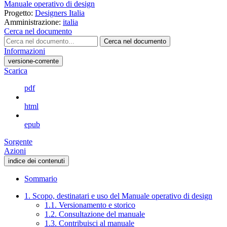
Manuale operativo di design
Progetto:
Designers Italia
Amministrazione:
italia
Cerca nel documento
Cerca nel documento
Informazioni
versione-corrente
Scarica
pdf
html
epub
Sorgente
Azioni
indice dei contenuti
Sommario
1. Scopo, destinatari e uso del Manuale operativo di design
1.1. Versionamento e storico
1.2. Consultazione del manuale
1.3. Contribuisci al manuale