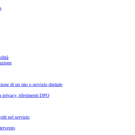
)
ilità
azione
ione di un sito o servizio digitale
va privacy, riferimenti DPO
olti nel servizio
ntervento