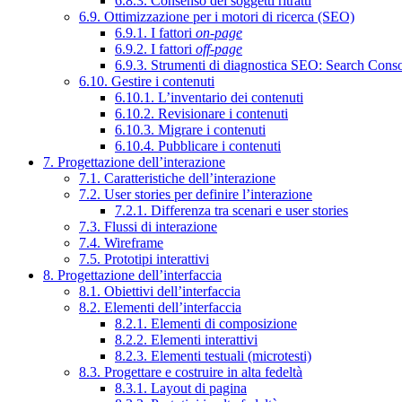
6.8.3. Consenso dei soggetti ritratti
6.9. Ottimizzazione per i motori di ricerca (SEO)
6.9.1. I fattori
on-page
6.9.2. I fattori
off-page
6.9.3. Strumenti di diagnostica SEO: Search Cons
6.10. Gestire i contenuti
6.10.1. L’inventario dei contenuti
6.10.2. Revisionare i contenuti
6.10.3. Migrare i contenuti
6.10.4. Pubblicare i contenuti
7. Progettazione dell’interazione
7.1. Caratteristiche dell’interazione
7.2. User stories per definire l’interazione
7.2.1. Differenza tra scenari e user stories
7.3. Flussi di interazione
7.4. Wireframe
7.5. Prototipi interattivi
8. Progettazione dell’interfaccia
8.1. Obiettivi dell’interfaccia
8.2. Elementi dell’interfaccia
8.2.1. Elementi di composizione
8.2.2. Elementi interattivi
8.2.3. Elementi testuali (microtesti)
8.3. Progettare e costruire in alta fedeltà
8.3.1. Layout di pagina