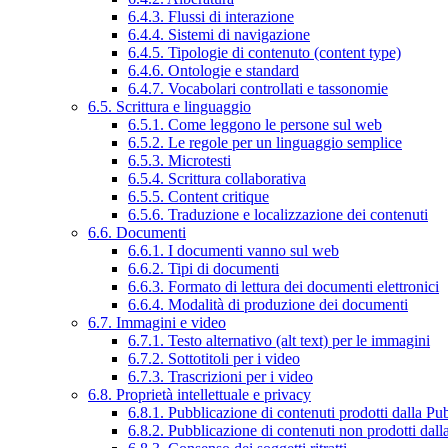
6.4.3. Flussi di interazione
6.4.4. Sistemi di navigazione
6.4.5. Tipologie di contenuto (content type)
6.4.6. Ontologie e standard
6.4.7. Vocabolari controllati e tassonomie
6.5. Scrittura e linguaggio
6.5.1. Come leggono le persone sul web
6.5.2. Le regole per un linguaggio semplice
6.5.3. Microtesti
6.5.4. Scrittura collaborativa
6.5.5. Content critique
6.5.6. Traduzione e localizzazione dei contenuti
6.6. Documenti
6.6.1. I documenti vanno sul web
6.6.2. Tipi di documenti
6.6.3. Formato di lettura dei documenti elettronici
6.6.4. Modalità di produzione dei documenti
6.7. Immagini e video
6.7.1. Testo alternativo (alt text) per le immagini
6.7.2. Sottotitoli per i video
6.7.3. Trascrizioni per i video
6.8. Proprietà intellettuale e privacy
6.8.1. Pubblicazione di contenuti prodotti dalla P
6.8.2. Pubblicazione di contenuti non prodotti dal