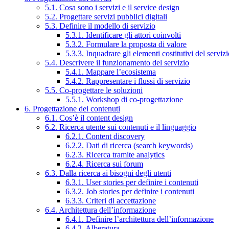
5.1. Cosa sono i servizi e il service design
5.2. Progettare servizi pubblici digitali
5.3. Definire il modello di servizio
5.3.1. Identificare gli attori coinvolti
5.3.2. Formulare la proposta di valore
5.3.3. Inquadrare gli elementi costitutivi del serviz
5.4. Descrivere il funzionamento del servizio
5.4.1. Mappare l’ecosistema
5.4.2. Rappresentare i flussi di servizio
5.5. Co-progettare le soluzioni
5.5.1. Workshop di co-progettazione
6. Progettazione dei contenuti
6.1. Cos’è il content design
6.2. Ricerca utente sui contenuti e il linguaggio
6.2.1. Content discovery
6.2.2. Dati di ricerca (search keywords)
6.2.3. Ricerca tramite analytics
6.2.4. Ricerca sui forum
6.3. Dalla ricerca ai bisogni degli utenti
6.3.1. User stories per definire i contenuti
6.3.2. Job stories per definire i contenuti
6.3.3. Criteri di accettazione
6.4. Architettura dell’informazione
6.4.1. Definire l’architettura dell’informazione
6.4.2. Alberatura