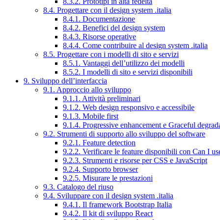
8.3.2. Prototipi in alta fedeltà
8.4. Progettare con il design system .italia
8.4.1. Documentazione
8.4.2. Benefici del design system
8.4.3. Risorse operative
8.4.4. Come contribuire al design system .italia
8.5. Progettare con i modelli di sito e servizi
8.5.1. Vantaggi dell’utilizzo dei modelli
8.5.2. I modelli di sito e servizi disponibili
9. Sviluppo dell’interfaccia
9.1. Approccio allo sviluppo
9.1.1. Attività preliminari
9.1.2. Web design responsivo e accessibile
9.1.3. Mobile first
9.1.4. Progressive enhancement e Graceful degrad
9.2. Strumenti di supporto allo sviluppo del software
9.2.1. Feature detection
9.2.2. Verificare le feature disponibili con Can I us
9.2.3. Strumenti e risorse per CSS e JavaScript
9.2.4. Supporto browser
9.2.5. Misurare le prestazioni
9.3. Catalogo del riuso
9.4. Sviluppare con il design system .italia
9.4.1. Il framework Bootstrap Italia
9.4.2. Il kit di sviluppo React