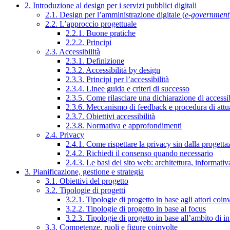
2. Introduzione al design per i servizi pubblici digitali
2.1. Design per l’amministrazione digitale (
e-government
2.2. L’approccio progettuale
2.2.1. Buone pratiche
2.2.2. Principi
2.3. Accessibilità
2.3.1. Definizione
2.3.2. Accessibilità by design
2.3.3. Principi per l’accessibilità
2.3.4. Linee guida e criteri di successo
2.3.5. Come rilasciare una dichiarazione di accessib
2.3.6. Meccanismo di feedback e procedura di attu
2.3.7. Obiettivi accessibilità
2.3.8. Normativa e approfondimenti
2.4. Privacy
2.4.1. Come rispettare la privacy sin dalla progettaz
2.4.2. Richiedi il consenso quando necessario
2.4.3. Le basi del sito web: architettura, informati
3. Pianificazione, gestione e strategia
3.1. Obiettivi del progetto
3.2. Tipologie di progetti
3.2.1. Tipologie di progetto in base agli attori coinv
3.2.2. Tipologie di progetto in base al focus
3.2.3. Tipologie di progetto in base all’ambito di i
3.3. Competenze, ruoli e figure coinvolte