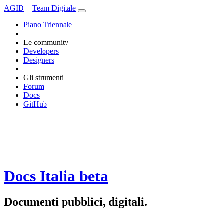
AGID
+
Team Digitale
Piano Triennale
Le community
Developers
Designers
Gli strumenti
Forum
Docs
GitHub
Docs Italia
beta
Documenti pubblici, digitali.