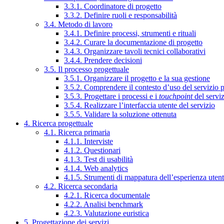
3.3.1. Coordinatore di progetto
3.3.2. Definire ruoli e responsabilità
3.4. Metodo di lavoro
3.4.1. Definire processi, strumenti e rituali
3.4.2. Curare la documentazione di progetto
3.4.3. Organizzare tavoli tecnici collaborativi
3.4.4. Prendere decisioni
3.5. Il processo progettuale
3.5.1. Organizzare il progetto e la sua gestione
3.5.2. Comprendere il contesto d’uso del servizio 
3.5.3. Progettare i processi e i
touchpoint
del servi
3.5.4. Realizzare l’interfaccia utente del servizio
3.5.5. Validare la soluzione ottenuta
4. Ricerca progettuale
4.1. Ricerca primaria
4.1.1. Interviste
4.1.2. Questionari
4.1.3. Test di usabilità
4.1.4. Web analytics
4.1.5. Strumenti di mappatura dell’esperienza uten
4.2. Ricerca secondaria
4.2.1. Ricerca documentale
4.2.2. Analisi benchmark
4.2.3. Valutazione euristica
5. Progettazione dei servizi