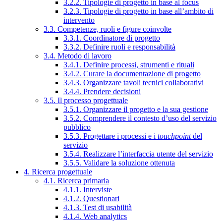
3.2.2. Tipologie di progetto in base al focus
3.2.3. Tipologie di progetto in base all’ambito di
intervento
3.3. Competenze, ruoli e figure coinvolte
3.3.1. Coordinatore di progetto
3.3.2. Definire ruoli e responsabilità
3.4. Metodo di lavoro
3.4.1. Definire processi, strumenti e rituali
3.4.2. Curare la documentazione di progetto
3.4.3. Organizzare tavoli tecnici collaborativi
3.4.4. Prendere decisioni
3.5. Il processo progettuale
3.5.1. Organizzare il progetto e la sua gestione
3.5.2. Comprendere il contesto d’uso del servizio
pubblico
3.5.3. Progettare i processi e i
touchpoint
del
servizio
3.5.4. Realizzare l’interfaccia utente del servizio
3.5.5. Validare la soluzione ottenuta
4. Ricerca progettuale
4.1. Ricerca primaria
4.1.1. Interviste
4.1.2. Questionari
4.1.3. Test di usabilità
4.1.4. Web analytics