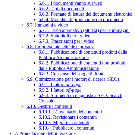
6.6.1. I documenti vanno sul web
6.6.2. Tipi di documenti
6.6.3. Formato di lettura dei documenti elettronici
6.6.4. Modalità di produzione dei documenti
6.7. Immagini e video
6.7.1. Testo alternativo (alt text) per le immagini
6.7.2. Sottotitoli per i video
6.7.3. Trascrizioni per i video
6.8. Proprietà intellettuale e privacy
6.8.1. Pubblicazione di contenuti prodotti dalla
Pubblica Amministrazione
6.8.2. Pubblicazione di contenuti non prodotti
dalla Pubblica Amministrazione
6.8.3. Consenso dei soggetti ritratti
6.9. Ottimizzazione per i motori di ricerca (SEO)
6.9.1. I fattori
on-page
6.9.2. I fattori
off-page
6.9.3. Strumenti di diagnostica SEO: Search
Console
6.10. Gestire i contenuti
6.10.1. L’inventario dei contenuti
6.10.2. Revisionare i contenuti
6.10.3. Migrare i contenuti
6.10.4. Pubblicare i contenuti
7. Progettazione dell’interazione