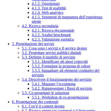
4.1.2. Questionari
4.1.3. Test di usabilità
4.1.4. Web analytics
4.1.5. Strumenti di mappatura dell’esperienza
utente
4.2. Ricerca secondaria
4.2.1. Ricerca documentale
4.2.2. Analisi benchmark
4.2.3. Valutazione euristica
5. Progettazione dei servizi
5.1. Cosa sono i servizi e il service design
5.2. Progettare servizi pubblici digitali
5.3. Definire il modello di servizio
5.3.1. Identificare gli attori coinvolti
5.3.2. Formulare la proposta di valore
5.3.3. Inquadrare gli elementi costitutivi del
servizio
5.4. Descrivere il funzionamento del servizio
5.4.1. Mappare l’ecosistema
5.4.2. Rappresentare i flussi di servizio
5.5. Co-progettare le soluzioni
5.5.1. Workshop di co-progettazione
6. Progettazione dei contenuti
6.1. Cos’è il content design
6.2. Ricerca utente sui contenuti e il linguaggio