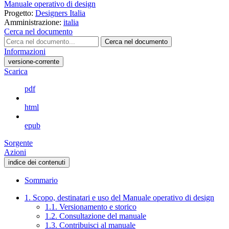
Manuale operativo di design
Progetto:
Designers Italia
Amministrazione:
italia
Cerca nel documento
Cerca nel documento
Informazioni
versione-corrente
Scarica
pdf
html
epub
Sorgente
Azioni
indice dei contenuti
Sommario
1. Scopo, destinatari e uso del Manuale operativo di design
1.1. Versionamento e storico
1.2. Consultazione del manuale
1.3. Contribuisci al manuale