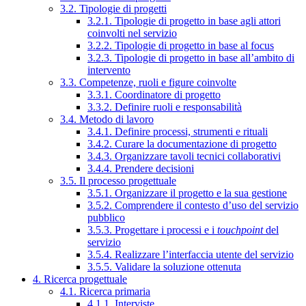
3.2. Tipologie di progetti
3.2.1. Tipologie di progetto in base agli attori
coinvolti nel servizio
3.2.2. Tipologie di progetto in base al focus
3.2.3. Tipologie di progetto in base all’ambito di
intervento
3.3. Competenze, ruoli e figure coinvolte
3.3.1. Coordinatore di progetto
3.3.2. Definire ruoli e responsabilità
3.4. Metodo di lavoro
3.4.1. Definire processi, strumenti e rituali
3.4.2. Curare la documentazione di progetto
3.4.3. Organizzare tavoli tecnici collaborativi
3.4.4. Prendere decisioni
3.5. Il processo progettuale
3.5.1. Organizzare il progetto e la sua gestione
3.5.2. Comprendere il contesto d’uso del servizio
pubblico
3.5.3. Progettare i processi e i
touchpoint
del
servizio
3.5.4. Realizzare l’interfaccia utente del servizio
3.5.5. Validare la soluzione ottenuta
4. Ricerca progettuale
4.1. Ricerca primaria
4.1.1. Interviste