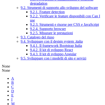
degradation
9.2. Strumenti di supporto allo sviluppo del software
9.2.1. Feature detection
9.2.2. Verificare le feature disponibili con Can I
use
9.2.3. Strumenti e risorse per CSS e JavaScript
9.2.4. Supporto browser
9.2.5. Misurare le prestazioni
9.3. Catalogo del riuso
9.4. Sviluppare con il design system .italia
9.4.1. Il framework Bootstrap Italia
9.4.2. Il kit di sviluppo React
9.4.3. Il kit di sviluppo Angular
9.5. Sviluppare con i modelli di sito e servizi
None
None
A
B
C
D
E
I
M