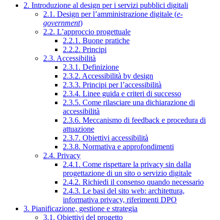
2. Introduzione al design per i servizi pubblici digitali
2.1. Design per l’amministrazione digitale (
e-
government
)
2.2. L’approccio progettuale
2.2.1. Buone pratiche
2.2.2. Principi
2.3. Accessibilità
2.3.1. Definizione
2.3.2. Accessibilità by design
2.3.3. Principi per l’accessibilità
2.3.4. Linee guida e criteri di successo
2.3.5. Come rilasciare una dichiarazione di
accessibilità
2.3.6. Meccanismo di feedback e procedura di
attuazione
2.3.7. Obiettivi accessibilità
2.3.8. Normativa e approfondimenti
2.4. Privacy
2.4.1. Come rispettare la privacy sin dalla
progettazione di un sito o servizio digitale
2.4.2. Richiedi il consenso quando necessario
2.4.3. Le basi del sito web: architettura,
informativa privacy, riferimenti DPO
3. Pianificazione, gestione e strategia
3.1. Obiettivi del progetto