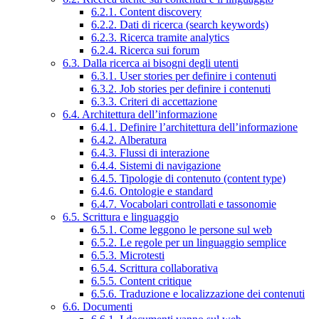
6.2.1. Content discovery
6.2.2. Dati di ricerca (search keywords)
6.2.3. Ricerca tramite analytics
6.2.4. Ricerca sui forum
6.3. Dalla ricerca ai bisogni degli utenti
6.3.1. User stories per definire i contenuti
6.3.2. Job stories per definire i contenuti
6.3.3. Criteri di accettazione
6.4. Architettura dell’informazione
6.4.1. Definire l’architettura dell’informazione
6.4.2. Alberatura
6.4.3. Flussi di interazione
6.4.4. Sistemi di navigazione
6.4.5. Tipologie di contenuto (content type)
6.4.6. Ontologie e standard
6.4.7. Vocabolari controllati e tassonomie
6.5. Scrittura e linguaggio
6.5.1. Come leggono le persone sul web
6.5.2. Le regole per un linguaggio semplice
6.5.3. Microtesti
6.5.4. Scrittura collaborativa
6.5.5. Content critique
6.5.6. Traduzione e localizzazione dei contenuti
6.6. Documenti