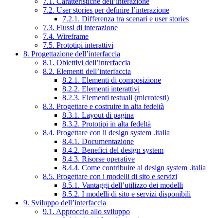
7.1. Caratteristiche dell’interazione
7.2. User stories per definire l’interazione
7.2.1. Differenza tra scenari e user stories
7.3. Flussi di interazione
7.4. Wireframe
7.5. Prototipi interattivi
8. Progettazione dell’interfaccia
8.1. Obiettivi dell’interfaccia
8.2. Elementi dell’interfaccia
8.2.1. Elementi di composizione
8.2.2. Elementi interattivi
8.2.3. Elementi testuali (microtesti)
8.3. Progettare e costruire in alta fedeltà
8.3.1. Layout di pagina
8.3.2. Prototipi in alta fedeltà
8.4. Progettare con il design system .italia
8.4.1. Documentazione
8.4.2. Benefici del design system
8.4.3. Risorse operative
8.4.4. Come contribuire al design system .italia
8.5. Progettare con i modelli di sito e servizi
8.5.1. Vantaggi dell’utilizzo dei modelli
8.5.2. I modelli di sito e servizi disponibili
9. Sviluppo dell’interfaccia
9.1. Approccio allo sviluppo