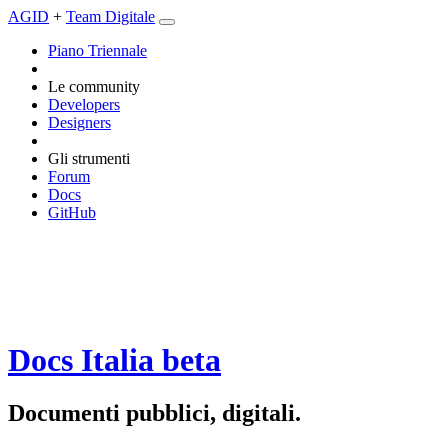
AGID
+
Team Digitale
Piano Triennale
Le community
Developers
Designers
Gli strumenti
Forum
Docs
GitHub
Docs Italia
beta
Documenti pubblici, digitali.