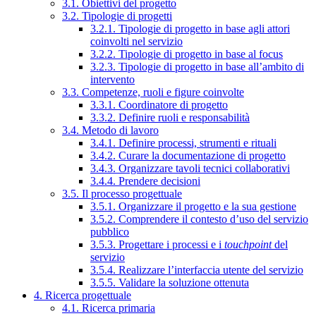
3.1. Obiettivi del progetto
3.2. Tipologie di progetti
3.2.1. Tipologie di progetto in base agli attori
coinvolti nel servizio
3.2.2. Tipologie di progetto in base al focus
3.2.3. Tipologie di progetto in base all’ambito di
intervento
3.3. Competenze, ruoli e figure coinvolte
3.3.1. Coordinatore di progetto
3.3.2. Definire ruoli e responsabilità
3.4. Metodo di lavoro
3.4.1. Definire processi, strumenti e rituali
3.4.2. Curare la documentazione di progetto
3.4.3. Organizzare tavoli tecnici collaborativi
3.4.4. Prendere decisioni
3.5. Il processo progettuale
3.5.1. Organizzare il progetto e la sua gestione
3.5.2. Comprendere il contesto d’uso del servizio
pubblico
3.5.3. Progettare i processi e i
touchpoint
del
servizio
3.5.4. Realizzare l’interfaccia utente del servizio
3.5.5. Validare la soluzione ottenuta
4. Ricerca progettuale
4.1. Ricerca primaria