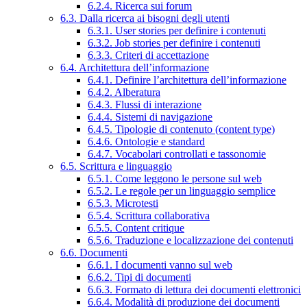
6.2.4. Ricerca sui forum
6.3. Dalla ricerca ai bisogni degli utenti
6.3.1. User stories per definire i contenuti
6.3.2. Job stories per definire i contenuti
6.3.3. Criteri di accettazione
6.4. Architettura dell’informazione
6.4.1. Definire l’architettura dell’informazione
6.4.2. Alberatura
6.4.3. Flussi di interazione
6.4.4. Sistemi di navigazione
6.4.5. Tipologie di contenuto (content type)
6.4.6. Ontologie e standard
6.4.7. Vocabolari controllati e tassonomie
6.5. Scrittura e linguaggio
6.5.1. Come leggono le persone sul web
6.5.2. Le regole per un linguaggio semplice
6.5.3. Microtesti
6.5.4. Scrittura collaborativa
6.5.5. Content critique
6.5.6. Traduzione e localizzazione dei contenuti
6.6. Documenti
6.6.1. I documenti vanno sul web
6.6.2. Tipi di documenti
6.6.3. Formato di lettura dei documenti elettronici
6.6.4. Modalità di produzione dei documenti