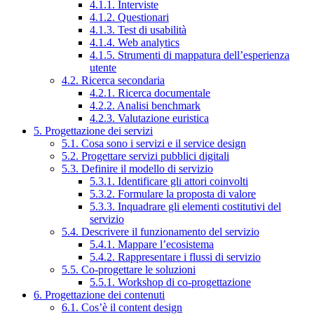
4.1.1. Interviste
4.1.2. Questionari
4.1.3. Test di usabilità
4.1.4. Web analytics
4.1.5. Strumenti di mappatura dell’esperienza
utente
4.2. Ricerca secondaria
4.2.1. Ricerca documentale
4.2.2. Analisi benchmark
4.2.3. Valutazione euristica
5. Progettazione dei servizi
5.1. Cosa sono i servizi e il service design
5.2. Progettare servizi pubblici digitali
5.3. Definire il modello di servizio
5.3.1. Identificare gli attori coinvolti
5.3.2. Formulare la proposta di valore
5.3.3. Inquadrare gli elementi costitutivi del
servizio
5.4. Descrivere il funzionamento del servizio
5.4.1. Mappare l’ecosistema
5.4.2. Rappresentare i flussi di servizio
5.5. Co-progettare le soluzioni
5.5.1. Workshop di co-progettazione
6. Progettazione dei contenuti
6.1. Cos’è il content design