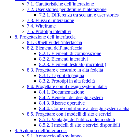
7.1. Caratteristiche dell’interazione
7.2. User stories per definire l’interazione
7.2.1. Differenza tra scenari e user stories
7.3. Flussi di interazione
7.4. Wireframe
7.5. Prototipi interattivi
8. Progettazione dell’interfaccia
8.1. Obiettivi dell’interfaccia
8.2. Elementi dell’interfaccia
8.2.1. Elementi di composizione
8.2.2. Elementi interattivi
8.2.3. Elementi testuali (microtesti)
8.3. Progettare e costruire in alta fedeltà
8.3.1. Layout di pagina
8.3.2. Prototipi in alta fedeltà
8.4. Progettare con il design system .italia
8.4.1. Documentazione
8.4.2. Benefici del design system
8.4.3. Risorse operative
8.4.4. Come contribuire al design system .italia
8.5. Progettare con i modelli di sito e servizi
8.5.1. Vantaggi dell’utilizzo dei modelli
8.5.2. I modelli di sito e servizi disponibili
9. Sviluppo dell’interfaccia
9.1. Approccio allo sviluppo