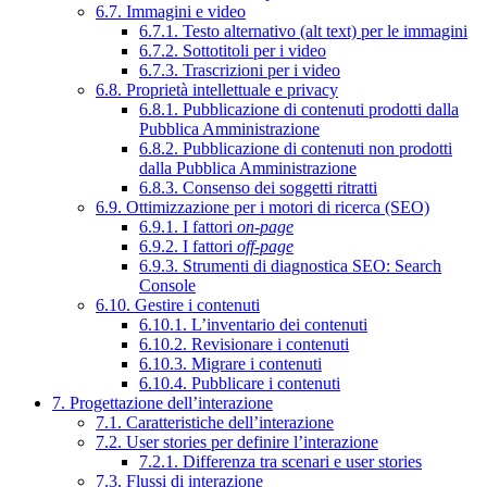
6.7. Immagini e video
6.7.1. Testo alternativo (alt text) per le immagini
6.7.2. Sottotitoli per i video
6.7.3. Trascrizioni per i video
6.8. Proprietà intellettuale e privacy
6.8.1. Pubblicazione di contenuti prodotti dalla
Pubblica Amministrazione
6.8.2. Pubblicazione di contenuti non prodotti
dalla Pubblica Amministrazione
6.8.3. Consenso dei soggetti ritratti
6.9. Ottimizzazione per i motori di ricerca (SEO)
6.9.1. I fattori
on-page
6.9.2. I fattori
off-page
6.9.3. Strumenti di diagnostica SEO: Search
Console
6.10. Gestire i contenuti
6.10.1. L’inventario dei contenuti
6.10.2. Revisionare i contenuti
6.10.3. Migrare i contenuti
6.10.4. Pubblicare i contenuti
7. Progettazione dell’interazione
7.1. Caratteristiche dell’interazione
7.2. User stories per definire l’interazione
7.2.1. Differenza tra scenari e user stories
7.3. Flussi di interazione