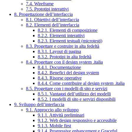
7.4. Wireframe
7.5. Prototipi interattivi
8. Progettazione dell’interfaccia
8.1. Obiettivi dell’interfaccia
8.2. Elementi dell’interfaccia
8.2.1. Elementi di composizione
8.2.2. Elementi interattivi
8.2.3. Elementi testuali (microtesti)
8.3. Progettare e costruire in alta fedeltà
8.3.1. Layout di pagina
8.3.2. Prototipi in alta fedeltà
8.4. Progettare con il design system .italia
8.4.1. Documentazione
8.4.2. Benefici del design system
8.4.3. Risorse operative
8.4.4. Come contribuire al design system .italia
8.5. Progettare con i modelli di sito e servizi
8.5.1. Vantaggi dell’utilizzo dei modelli
8.5.2. I modelli di sito e servizi disponibili
9. Sviluppo dell’interfaccia
9.1. Approccio allo sviluppo
9.1.1. Attività preliminari
9.1.2. Web design responsivo e accessibile
9.1.3. Mobile first
9.1.4. Progressive enhancement e Graceful