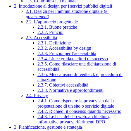
1.3. Contribuisci al manuale
2. Introduzione al design per i servizi pubblici digitali
2.1. Design per l’amministrazione digitale (
e-
government
)
2.2. L’approccio progettuale
2.2.1. Buone pratiche
2.2.2. Principi
2.3. Accessibilità
2.3.1. Definizione
2.3.2. Accessibilità by design
2.3.3. Principi per l’accessibilità
2.3.4. Linee guida e criteri di successo
2.3.5. Come rilasciare una dichiarazione di
accessibilità
2.3.6. Meccanismo di feedback e procedura di
attuazione
2.3.7. Obiettivi accessibilità
2.3.8. Normativa e approfondimenti
2.4. Privacy
2.4.1. Come rispettare la privacy sin dalla
progettazione di un sito o servizio digitale
2.4.2. Richiedi il consenso quando necessario
2.4.3. Le basi del sito web: architettura,
informativa privacy, riferimenti DPO
3. Pianificazione, gestione e strategia