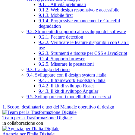
9.1.1. Attività preliminari
9.1.2. Web design responsivo e accessibile
9.1.3. Mobile first
9.1.4. Progressive enhancement e Graceful
degradation
9.2. Strumenti di supporto allo sviluppo del software
9.2.1. Feature detection
9.2.2. Verificare le feature disponibili con Can I
use
9.2.3. Strumenti e risorse per CSS e JavaScript
9.2.4. Supporto browser
9.2.5. Misurare le prestazioni
9.3. Catalogo del riuso
9.4. Sviluppare con il design system .italia
9.4.1. Il framework Bootstrap Italia
9.4.2. Il kit di sviluppo React
9.4.3. Il kit di sviluppo Angular
9.5. Sviluppare con i modelli di sito e servizi
1. Scopo, destinatari e uso del Manuale operativo di design
Team per la Trasformazione Digitale
in collaborazione con
Agenzia per l'Italia Digitale