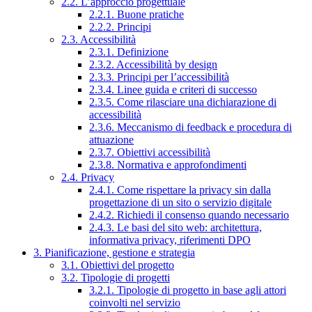
2.2. L’approccio progettuale
2.2.1. Buone pratiche
2.2.2. Principi
2.3. Accessibilità
2.3.1. Definizione
2.3.2. Accessibilità by design
2.3.3. Principi per l’accessibilità
2.3.4. Linee guida e criteri di successo
2.3.5. Come rilasciare una dichiarazione di
accessibilità
2.3.6. Meccanismo di feedback e procedura di
attuazione
2.3.7. Obiettivi accessibilità
2.3.8. Normativa e approfondimenti
2.4. Privacy
2.4.1. Come rispettare la privacy sin dalla
progettazione di un sito o servizio digitale
2.4.2. Richiedi il consenso quando necessario
2.4.3. Le basi del sito web: architettura,
informativa privacy, riferimenti DPO
3. Pianificazione, gestione e strategia
3.1. Obiettivi del progetto
3.2. Tipologie di progetti
3.2.1. Tipologie di progetto in base agli attori
coinvolti nel servizio