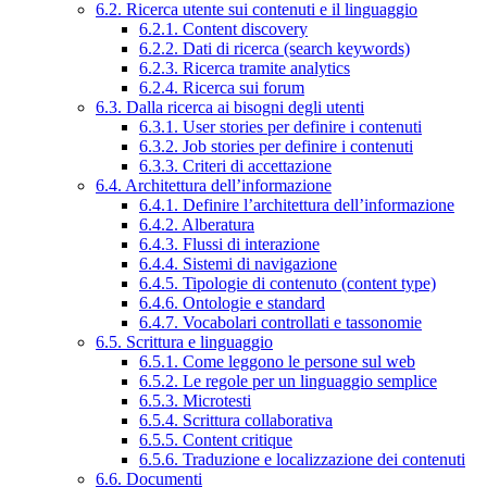
6.2. Ricerca utente sui contenuti e il linguaggio
6.2.1. Content discovery
6.2.2. Dati di ricerca (search keywords)
6.2.3. Ricerca tramite analytics
6.2.4. Ricerca sui forum
6.3. Dalla ricerca ai bisogni degli utenti
6.3.1. User stories per definire i contenuti
6.3.2. Job stories per definire i contenuti
6.3.3. Criteri di accettazione
6.4. Architettura dell’informazione
6.4.1. Definire l’architettura dell’informazione
6.4.2. Alberatura
6.4.3. Flussi di interazione
6.4.4. Sistemi di navigazione
6.4.5. Tipologie di contenuto (content type)
6.4.6. Ontologie e standard
6.4.7. Vocabolari controllati e tassonomie
6.5. Scrittura e linguaggio
6.5.1. Come leggono le persone sul web
6.5.2. Le regole per un linguaggio semplice
6.5.3. Microtesti
6.5.4. Scrittura collaborativa
6.5.5. Content critique
6.5.6. Traduzione e localizzazione dei contenuti
6.6. Documenti