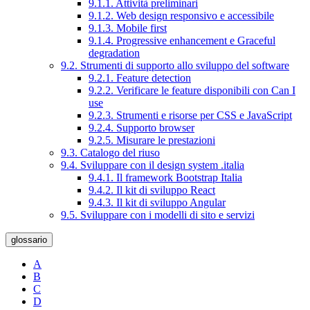
9.1.1. Attività preliminari
9.1.2. Web design responsivo e accessibile
9.1.3. Mobile first
9.1.4. Progressive enhancement e Graceful
degradation
9.2. Strumenti di supporto allo sviluppo del software
9.2.1. Feature detection
9.2.2. Verificare le feature disponibili con Can I
use
9.2.3. Strumenti e risorse per CSS e JavaScript
9.2.4. Supporto browser
9.2.5. Misurare le prestazioni
9.3. Catalogo del riuso
9.4. Sviluppare con il design system .italia
9.4.1. Il framework Bootstrap Italia
9.4.2. Il kit di sviluppo React
9.4.3. Il kit di sviluppo Angular
9.5. Sviluppare con i modelli di sito e servizi
glossario
A
B
C
D