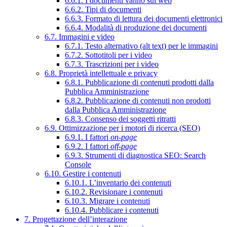
6.6.1. I documenti vanno sul web
6.6.2. Tipi di documenti
6.6.3. Formato di lettura dei documenti elettronici
6.6.4. Modalità di produzione dei documenti
6.7. Immagini e video
6.7.1. Testo alternativo (alt text) per le immagini
6.7.2. Sottotitoli per i video
6.7.3. Trascrizioni per i video
6.8. Proprietà intellettuale e privacy
6.8.1. Pubblicazione di contenuti prodotti dalla
Pubblica Amministrazione
6.8.2. Pubblicazione di contenuti non prodotti
dalla Pubblica Amministrazione
6.8.3. Consenso dei soggetti ritratti
6.9. Ottimizzazione per i motori di ricerca (SEO)
6.9.1. I fattori
on-page
6.9.2. I fattori
off-page
6.9.3. Strumenti di diagnostica SEO: Search
Console
6.10. Gestire i contenuti
6.10.1. L’inventario dei contenuti
6.10.2. Revisionare i contenuti
6.10.3. Migrare i contenuti
6.10.4. Pubblicare i contenuti
7. Progettazione dell’interazione