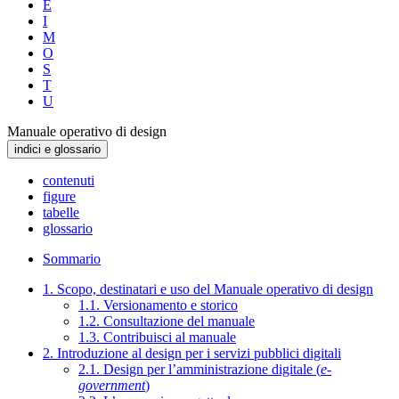
E
I
M
O
S
T
U
Manuale operativo di design
indici e glossario
contenuti
figure
tabelle
glossario
Sommario
1. Scopo, destinatari e uso del Manuale operativo di design
1.1. Versionamento e storico
1.2. Consultazione del manuale
1.3. Contribuisci al manuale
2. Introduzione al design per i servizi pubblici digitali
2.1. Design per l’amministrazione digitale (
e-
government
)