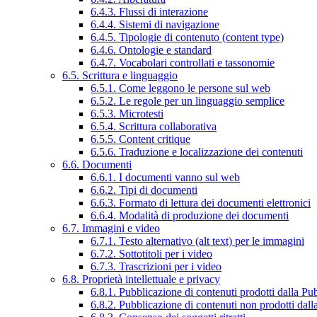
6.4.3. Flussi di interazione
6.4.4. Sistemi di navigazione
6.4.5. Tipologie di contenuto (content type)
6.4.6. Ontologie e standard
6.4.7. Vocabolari controllati e tassonomie
6.5. Scrittura e linguaggio
6.5.1. Come leggono le persone sul web
6.5.2. Le regole per un linguaggio semplice
6.5.3. Microtesti
6.5.4. Scrittura collaborativa
6.5.5. Content critique
6.5.6. Traduzione e localizzazione dei contenuti
6.6. Documenti
6.6.1. I documenti vanno sul web
6.6.2. Tipi di documenti
6.6.3. Formato di lettura dei documenti elettronici
6.6.4. Modalità di produzione dei documenti
6.7. Immagini e video
6.7.1. Testo alternativo (alt text) per le immagini
6.7.2. Sottotitoli per i video
6.7.3. Trascrizioni per i video
6.8. Proprietà intellettuale e privacy
6.8.1. Pubblicazione di contenuti prodotti dalla P
6.8.2. Pubblicazione di contenuti non prodotti dal