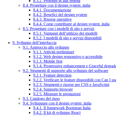
8.3.2. Prototipi in alta fedeltà
8.4. Progettare con il design system .italia
8.4.1. Documentazione
8.4.2. Benefici del design system
8.4.3. Risorse operative
8.4.4. Come contribuire al design system .italia
8.5. Progettare con i modelli di sito e servizi
8.5.1. Vantaggi dell’utilizzo dei modelli
8.5.2. I modelli di sito e servizi disponibili
9. Sviluppo dell’interfaccia
9.1. Approccio allo sviluppo
9.1.1. Attività preliminari
9.1.2. Web design responsivo e accessibile
9.1.3. Mobile first
9.1.4. Progressive enhancement e Graceful degrad
9.2. Strumenti di supporto allo sviluppo del software
9.2.1. Feature detection
9.2.2. Verificare le feature disponibili con Can I us
9.2.3. Strumenti e risorse per CSS e JavaScript
9.2.4. Supporto browser
9.2.5. Misurare le prestazioni
9.3. Catalogo del riuso
9.4. Sviluppare con il design system .italia
9.4.1. Il framework Bootstrap Italia
9.4.2. Il kit di sviluppo React