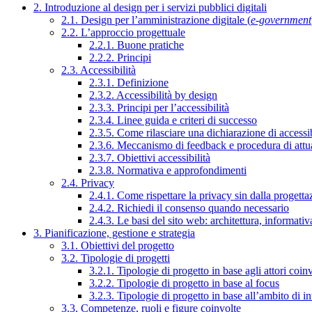
2. Introduzione al design per i servizi pubblici digitali
2.1. Design per l’amministrazione digitale (
e-government
2.2. L’approccio progettuale
2.2.1. Buone pratiche
2.2.2. Principi
2.3. Accessibilità
2.3.1. Definizione
2.3.2. Accessibilità by design
2.3.3. Principi per l’accessibilità
2.3.4. Linee guida e criteri di successo
2.3.5. Come rilasciare una dichiarazione di accessib
2.3.6. Meccanismo di feedback e procedura di attu
2.3.7. Obiettivi accessibilità
2.3.8. Normativa e approfondimenti
2.4. Privacy
2.4.1. Come rispettare la privacy sin dalla progettaz
2.4.2. Richiedi il consenso quando necessario
2.4.3. Le basi del sito web: architettura, informati
3. Pianificazione, gestione e strategia
3.1. Obiettivi del progetto
3.2. Tipologie di progetti
3.2.1. Tipologie di progetto in base agli attori coinv
3.2.2. Tipologie di progetto in base al focus
3.2.3. Tipologie di progetto in base all’ambito di i
3.3. Competenze, ruoli e figure coinvolte