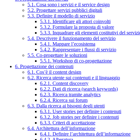
5.1. Cosa sono i servizi e il service design
5.2. Progettare servizi pubblici digitali
5.3. Definire il modello di servizio
5.3.1. Identificare gli attori coinvolti
5.3.2. Formulare la proposta di valore
5.3.3. Inquadrare gli elementi costitutivi del serviz
5.4. Descrivere il funzionamento del servizio
5.4.1. Mappare l’ecosistema
5.4.2. Rappresentare i flussi di servizio
5.5. Co-progettare le soluzioni
5.5.1. Workshop di co-progettazione
6. Progettazione dei contenuti
6.1. Cos’è il content design
6.2. Ricerca utente sui contenuti e il linguaggio
6.2.1. Content discovery
6.2.2. Dati di ricerca (search keywords)
6.2.3. Ricerca tramite analytics
6.2.4. Ricerca sui forum
6.3. Dalla ricerca ai bisogni degli utenti
6.3.1. User stories per definire i contenuti
6.3.2. Job stories per definire i contenuti
6.3.3. Criteri di accettazione
6.4. Architettura dell’informazione
6.4.1. Definire l’architettura dell’informazione
6.4.2. Alberatura