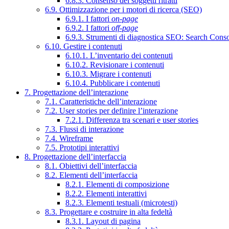
6.8.3. Consenso dei soggetti ritratti
6.9. Ottimizzazione per i motori di ricerca (SEO)
6.9.1. I fattori
on-page
6.9.2. I fattori
off-page
6.9.3. Strumenti di diagnostica SEO: Search Cons
6.10. Gestire i contenuti
6.10.1. L’inventario dei contenuti
6.10.2. Revisionare i contenuti
6.10.3. Migrare i contenuti
6.10.4. Pubblicare i contenuti
7. Progettazione dell’interazione
7.1. Caratteristiche dell’interazione
7.2. User stories per definire l’interazione
7.2.1. Differenza tra scenari e user stories
7.3. Flussi di interazione
7.4. Wireframe
7.5. Prototipi interattivi
8. Progettazione dell’interfaccia
8.1. Obiettivi dell’interfaccia
8.2. Elementi dell’interfaccia
8.2.1. Elementi di composizione
8.2.2. Elementi interattivi
8.2.3. Elementi testuali (microtesti)
8.3. Progettare e costruire in alta fedeltà
8.3.1. Layout di pagina