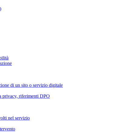
)
ilità
azione
ione di un sito o servizio digitale
va privacy, riferimenti DPO
olti nel servizio
ntervento