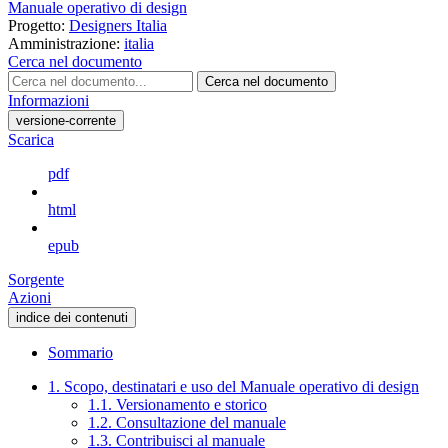
Manuale operativo di design
Progetto:
Designers Italia
Amministrazione:
italia
Cerca nel documento
Cerca nel documento
Informazioni
versione-corrente
Scarica
pdf
html
epub
Sorgente
Azioni
indice dei contenuti
Sommario
1. Scopo, destinatari e uso del Manuale operativo di design
1.1. Versionamento e storico
1.2. Consultazione del manuale
1.3. Contribuisci al manuale