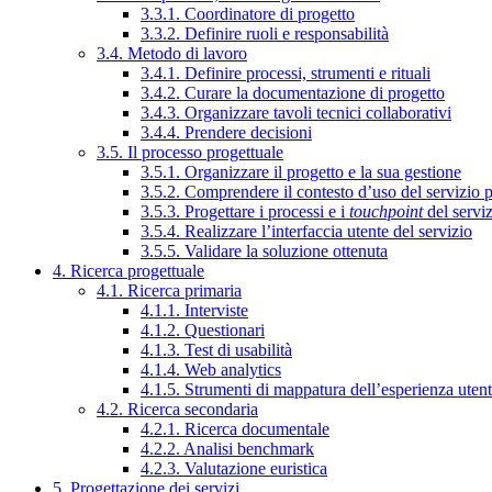
3.3.1. Coordinatore di progetto
3.3.2. Definire ruoli e responsabilità
3.4. Metodo di lavoro
3.4.1. Definire processi, strumenti e rituali
3.4.2. Curare la documentazione di progetto
3.4.3. Organizzare tavoli tecnici collaborativi
3.4.4. Prendere decisioni
3.5. Il processo progettuale
3.5.1. Organizzare il progetto e la sua gestione
3.5.2. Comprendere il contesto d’uso del servizio 
3.5.3. Progettare i processi e i
touchpoint
del servi
3.5.4. Realizzare l’interfaccia utente del servizio
3.5.5. Validare la soluzione ottenuta
4. Ricerca progettuale
4.1. Ricerca primaria
4.1.1. Interviste
4.1.2. Questionari
4.1.3. Test di usabilità
4.1.4. Web analytics
4.1.5. Strumenti di mappatura dell’esperienza uten
4.2. Ricerca secondaria
4.2.1. Ricerca documentale
4.2.2. Analisi benchmark
4.2.3. Valutazione euristica
5. Progettazione dei servizi