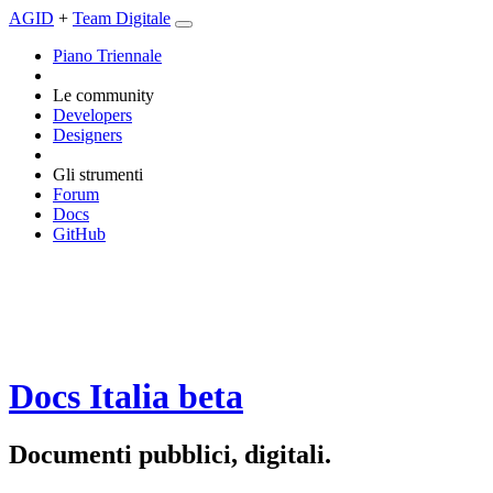
AGID
+
Team Digitale
Piano Triennale
Le community
Developers
Designers
Gli strumenti
Forum
Docs
GitHub
Docs Italia
beta
Documenti pubblici, digitali.