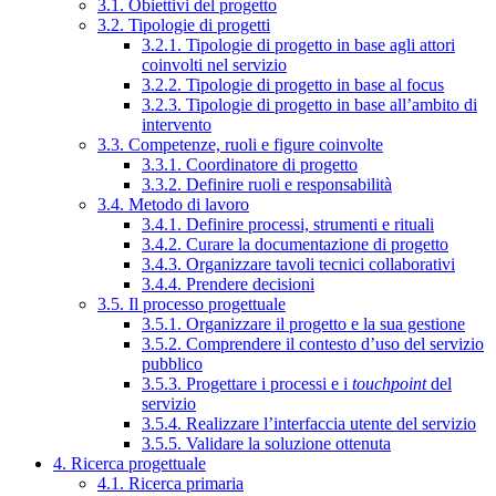
3.1. Obiettivi del progetto
3.2. Tipologie di progetti
3.2.1. Tipologie di progetto in base agli attori
coinvolti nel servizio
3.2.2. Tipologie di progetto in base al focus
3.2.3. Tipologie di progetto in base all’ambito di
intervento
3.3. Competenze, ruoli e figure coinvolte
3.3.1. Coordinatore di progetto
3.3.2. Definire ruoli e responsabilità
3.4. Metodo di lavoro
3.4.1. Definire processi, strumenti e rituali
3.4.2. Curare la documentazione di progetto
3.4.3. Organizzare tavoli tecnici collaborativi
3.4.4. Prendere decisioni
3.5. Il processo progettuale
3.5.1. Organizzare il progetto e la sua gestione
3.5.2. Comprendere il contesto d’uso del servizio
pubblico
3.5.3. Progettare i processi e i
touchpoint
del
servizio
3.5.4. Realizzare l’interfaccia utente del servizio
3.5.5. Validare la soluzione ottenuta
4. Ricerca progettuale
4.1. Ricerca primaria