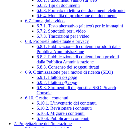
6.6.1. I documenti vanno sul web
6.6.2. Tipi di documenti
6.6.3. Formato di lettura dei documenti elettronici
6.6.4. Modalità di produzione dei documenti
6.7. Immagini e video
6.7.1. Testo alternativo (alt text) per le immagini
6.7.2. Sottotitoli per i video
6.7.3. Trascrizioni per i video
6.8. Proprietà intellettuale e privacy
6.8.1. Pubblicazione di contenuti prodotti dalla
Pubblica Amministrazione
6.8.2. Pubblicazione di contenuti non prodotti
dalla Pubblica Amministrazione
6.8.3. Consenso dei soggetti ritratti
6.9. Ottimizzazione per i motori di ricerca (SEO)
6.9.1. I fattori
on-page
6.9.2. I fattori
off-page
6.9.3. Strumenti di diagnostica SEO: Search
Console
6.10. Gestire i contenuti
6.10.1. L’inventario dei contenuti
6.10.2. Revisionare i contenuti
6.10.3. Migrare i contenuti
6.10.4. Pubblicare i contenuti
7. Progettazione dell’interazione