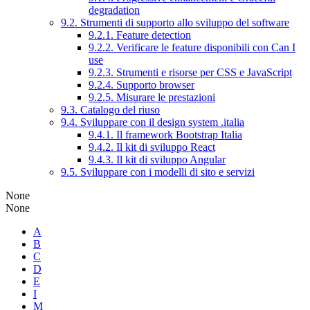
degradation
9.2. Strumenti di supporto allo sviluppo del software
9.2.1. Feature detection
9.2.2. Verificare le feature disponibili con Can I
use
9.2.3. Strumenti e risorse per CSS e JavaScript
9.2.4. Supporto browser
9.2.5. Misurare le prestazioni
9.3. Catalogo del riuso
9.4. Sviluppare con il design system .italia
9.4.1. Il framework Bootstrap Italia
9.4.2. Il kit di sviluppo React
9.4.3. Il kit di sviluppo Angular
9.5. Sviluppare con i modelli di sito e servizi
None
None
A
B
C
D
E
I
M