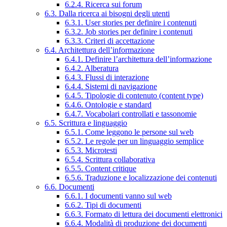
6.2.4. Ricerca sui forum
6.3. Dalla ricerca ai bisogni degli utenti
6.3.1. User stories per definire i contenuti
6.3.2. Job stories per definire i contenuti
6.3.3. Criteri di accettazione
6.4. Architettura dell’informazione
6.4.1. Definire l’architettura dell’informazione
6.4.2. Alberatura
6.4.3. Flussi di interazione
6.4.4. Sistemi di navigazione
6.4.5. Tipologie di contenuto (content type)
6.4.6. Ontologie e standard
6.4.7. Vocabolari controllati e tassonomie
6.5. Scrittura e linguaggio
6.5.1. Come leggono le persone sul web
6.5.2. Le regole per un linguaggio semplice
6.5.3. Microtesti
6.5.4. Scrittura collaborativa
6.5.5. Content critique
6.5.6. Traduzione e localizzazione dei contenuti
6.6. Documenti
6.6.1. I documenti vanno sul web
6.6.2. Tipi di documenti
6.6.3. Formato di lettura dei documenti elettronici
6.6.4. Modalità di produzione dei documenti