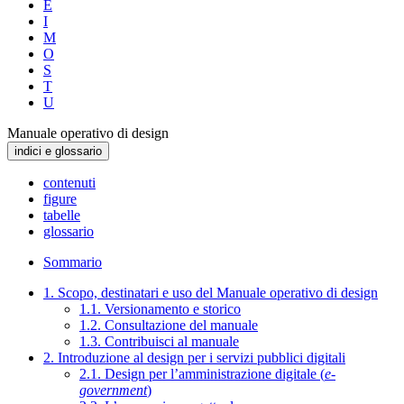
E
I
M
O
S
T
U
Manuale operativo di design
indici e glossario
contenuti
figure
tabelle
glossario
Sommario
1. Scopo, destinatari e uso del Manuale operativo di design
1.1. Versionamento e storico
1.2. Consultazione del manuale
1.3. Contribuisci al manuale
2. Introduzione al design per i servizi pubblici digitali
2.1. Design per l’amministrazione digitale (
e-
government
)