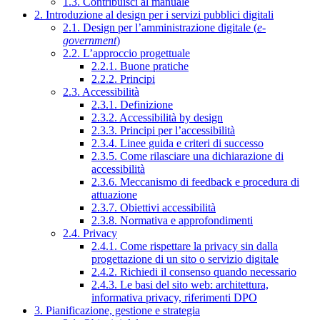
1.3. Contribuisci al manuale
2. Introduzione al design per i servizi pubblici digitali
2.1. Design per l’amministrazione digitale (
e-
government
)
2.2. L’approccio progettuale
2.2.1. Buone pratiche
2.2.2. Principi
2.3. Accessibilità
2.3.1. Definizione
2.3.2. Accessibilità by design
2.3.3. Principi per l’accessibilità
2.3.4. Linee guida e criteri di successo
2.3.5. Come rilasciare una dichiarazione di
accessibilità
2.3.6. Meccanismo di feedback e procedura di
attuazione
2.3.7. Obiettivi accessibilità
2.3.8. Normativa e approfondimenti
2.4. Privacy
2.4.1. Come rispettare la privacy sin dalla
progettazione di un sito o servizio digitale
2.4.2. Richiedi il consenso quando necessario
2.4.3. Le basi del sito web: architettura,
informativa privacy, riferimenti DPO
3. Pianificazione, gestione e strategia