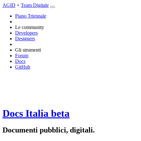
AGID
+
Team Digitale
Piano Triennale
Le community
Developers
Designers
Gli strumenti
Forum
Docs
GitHub
Docs Italia
beta
Documenti pubblici, digitali.