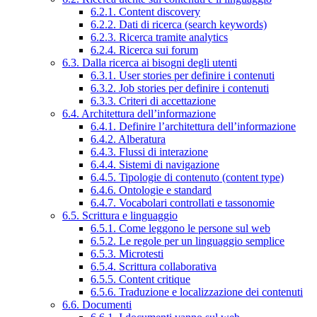
6.2.1. Content discovery
6.2.2. Dati di ricerca (search keywords)
6.2.3. Ricerca tramite analytics
6.2.4. Ricerca sui forum
6.3. Dalla ricerca ai bisogni degli utenti
6.3.1. User stories per definire i contenuti
6.3.2. Job stories per definire i contenuti
6.3.3. Criteri di accettazione
6.4. Architettura dell’informazione
6.4.1. Definire l’architettura dell’informazione
6.4.2. Alberatura
6.4.3. Flussi di interazione
6.4.4. Sistemi di navigazione
6.4.5. Tipologie di contenuto (content type)
6.4.6. Ontologie e standard
6.4.7. Vocabolari controllati e tassonomie
6.5. Scrittura e linguaggio
6.5.1. Come leggono le persone sul web
6.5.2. Le regole per un linguaggio semplice
6.5.3. Microtesti
6.5.4. Scrittura collaborativa
6.5.5. Content critique
6.5.6. Traduzione e localizzazione dei contenuti
6.6. Documenti