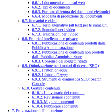
6.6.1. I documenti vanno sul web
6.6.2. Tipi di documenti
6.6.3. Formato di lettura dei documenti elettronici
6.6.4. Modalità di produzione dei documenti
6.7. Immagini e video
6.7.1. Testo alternativo (alt text) per le immagini
6.7.2. Sottotitoli per i video
6.7.3. Trascrizioni per i video
6.8. Proprietà intellettuale e privacy
6.8.1. Pubblicazione di contenuti prodotti dalla
Pubblica Amministrazione
6.8.2. Pubblicazione di contenuti non prodotti
dalla Pubblica Amministrazione
6.8.3. Consenso dei soggetti ritratti
6.9. Ottimizzazione per i motori di ricerca (SEO)
6.9.1. I fattori
on-page
6.9.2. I fattori
off-page
6.9.3. Strumenti di diagnostica SEO: Search
Console
6.10. Gestire i contenuti
6.10.1. L’inventario dei contenuti
6.10.2. Revisionare i contenuti
6.10.3. Migrare i contenuti
6.10.4. Pubblicare i contenuti
7. Progettazione dell’interazione