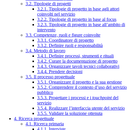
3.2. Tipologie di progetti
3.2.1. Tipologie di progetto in base agli attori
coinvolti nel servizio
3.2.2. Tipologie di progetto in base al focus
3.2.3. Tipologie di progetto in base all’ambito di
intervento
3.3. Competenze, ruoli e figure coinvolte
3.3.1. Coordinatore di progetto
3.3.2. Definire ruoli e responsabilità
3.4. Metodo di lavoro
3.4.1. Definire processi, strumenti e rituali
3.4.2. Curare la documentazione di progetto
3.4.3. Organizzare tavoli tecnici collaborativi
3.4.4. Prendere decisioni
3.5. Il processo progettuale
3.5.1. Organizzare il progetto e la sua gestione
3.5.2. Comprendere il contesto d’uso del servizio
pubblico
3.5.3. Progettare i processi e i
touchpoint
del
servizio
3.5.4. Realizzare l’interfaccia utente del servizio
3.5.5. Validare la soluzione ottenuta
4. Ricerca progettuale
4.1. Ricerca primaria
4.1.1. Interviste