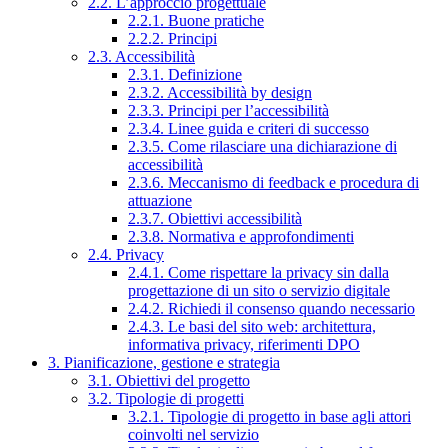
2.2. L’approccio progettuale
2.2.1. Buone pratiche
2.2.2. Principi
2.3. Accessibilità
2.3.1. Definizione
2.3.2. Accessibilità by design
2.3.3. Principi per l’accessibilità
2.3.4. Linee guida e criteri di successo
2.3.5. Come rilasciare una dichiarazione di
accessibilità
2.3.6. Meccanismo di feedback e procedura di
attuazione
2.3.7. Obiettivi accessibilità
2.3.8. Normativa e approfondimenti
2.4. Privacy
2.4.1. Come rispettare la privacy sin dalla
progettazione di un sito o servizio digitale
2.4.2. Richiedi il consenso quando necessario
2.4.3. Le basi del sito web: architettura,
informativa privacy, riferimenti DPO
3. Pianificazione, gestione e strategia
3.1. Obiettivi del progetto
3.2. Tipologie di progetti
3.2.1. Tipologie di progetto in base agli attori
coinvolti nel servizio