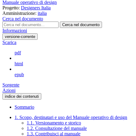
Manuale operativo di design
Progetto:
Designers Italia
Amministrazione:
italia
Cerca nel documento
Cerca nel documento
Informazioni
versione-corrente
Scarica
pdf
html
epub
Sorgente
Azioni
indice dei contenuti
Sommario
1. Scopo, destinatari e uso del Manuale operativo di design
1.1. Versionamento e storico
1.2. Consultazione del manuale
1.3. Contribuisci al manuale