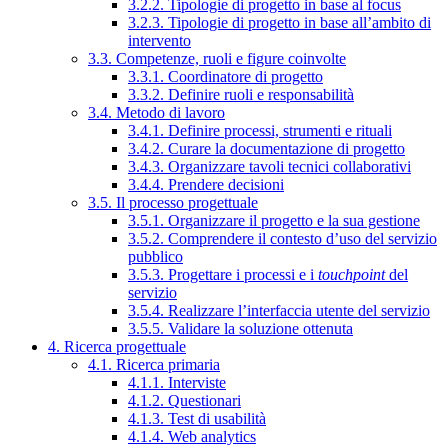
3.2.2. Tipologie di progetto in base al focus
3.2.3. Tipologie di progetto in base all’ambito di
intervento
3.3. Competenze, ruoli e figure coinvolte
3.3.1. Coordinatore di progetto
3.3.2. Definire ruoli e responsabilità
3.4. Metodo di lavoro
3.4.1. Definire processi, strumenti e rituali
3.4.2. Curare la documentazione di progetto
3.4.3. Organizzare tavoli tecnici collaborativi
3.4.4. Prendere decisioni
3.5. Il processo progettuale
3.5.1. Organizzare il progetto e la sua gestione
3.5.2. Comprendere il contesto d’uso del servizio
pubblico
3.5.3. Progettare i processi e i
touchpoint
del
servizio
3.5.4. Realizzare l’interfaccia utente del servizio
3.5.5. Validare la soluzione ottenuta
4. Ricerca progettuale
4.1. Ricerca primaria
4.1.1. Interviste
4.1.2. Questionari
4.1.3. Test di usabilità
4.1.4. Web analytics