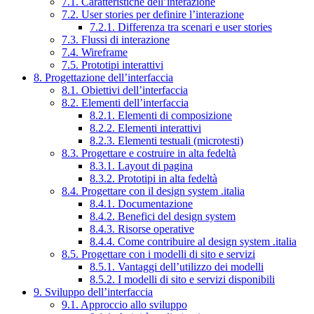
7.1. Caratteristiche dell’interazione
7.2. User stories per definire l’interazione
7.2.1. Differenza tra scenari e user stories
7.3. Flussi di interazione
7.4. Wireframe
7.5. Prototipi interattivi
8. Progettazione dell’interfaccia
8.1. Obiettivi dell’interfaccia
8.2. Elementi dell’interfaccia
8.2.1. Elementi di composizione
8.2.2. Elementi interattivi
8.2.3. Elementi testuali (microtesti)
8.3. Progettare e costruire in alta fedeltà
8.3.1. Layout di pagina
8.3.2. Prototipi in alta fedeltà
8.4. Progettare con il design system .italia
8.4.1. Documentazione
8.4.2. Benefici del design system
8.4.3. Risorse operative
8.4.4. Come contribuire al design system .italia
8.5. Progettare con i modelli di sito e servizi
8.5.1. Vantaggi dell’utilizzo dei modelli
8.5.2. I modelli di sito e servizi disponibili
9. Sviluppo dell’interfaccia
9.1. Approccio allo sviluppo