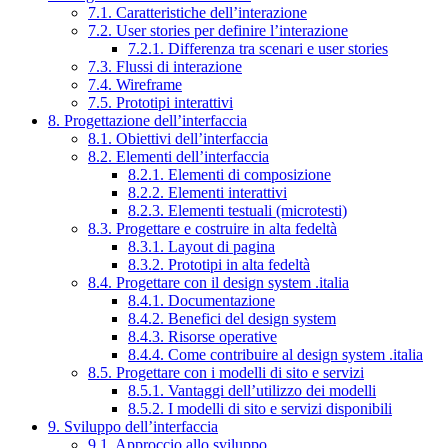
7.1. Caratteristiche dell’interazione
7.2. User stories per definire l’interazione
7.2.1. Differenza tra scenari e user stories
7.3. Flussi di interazione
7.4. Wireframe
7.5. Prototipi interattivi
8. Progettazione dell’interfaccia
8.1. Obiettivi dell’interfaccia
8.2. Elementi dell’interfaccia
8.2.1. Elementi di composizione
8.2.2. Elementi interattivi
8.2.3. Elementi testuali (microtesti)
8.3. Progettare e costruire in alta fedeltà
8.3.1. Layout di pagina
8.3.2. Prototipi in alta fedeltà
8.4. Progettare con il design system .italia
8.4.1. Documentazione
8.4.2. Benefici del design system
8.4.3. Risorse operative
8.4.4. Come contribuire al design system .italia
8.5. Progettare con i modelli di sito e servizi
8.5.1. Vantaggi dell’utilizzo dei modelli
8.5.2. I modelli di sito e servizi disponibili
9. Sviluppo dell’interfaccia
9.1. Approccio allo sviluppo