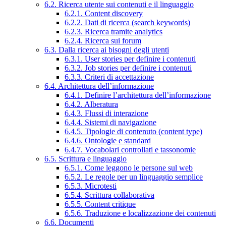
6.2. Ricerca utente sui contenuti e il linguaggio
6.2.1. Content discovery
6.2.2. Dati di ricerca (search keywords)
6.2.3. Ricerca tramite analytics
6.2.4. Ricerca sui forum
6.3. Dalla ricerca ai bisogni degli utenti
6.3.1. User stories per definire i contenuti
6.3.2. Job stories per definire i contenuti
6.3.3. Criteri di accettazione
6.4. Architettura dell’informazione
6.4.1. Definire l’architettura dell’informazione
6.4.2. Alberatura
6.4.3. Flussi di interazione
6.4.4. Sistemi di navigazione
6.4.5. Tipologie di contenuto (content type)
6.4.6. Ontologie e standard
6.4.7. Vocabolari controllati e tassonomie
6.5. Scrittura e linguaggio
6.5.1. Come leggono le persone sul web
6.5.2. Le regole per un linguaggio semplice
6.5.3. Microtesti
6.5.4. Scrittura collaborativa
6.5.5. Content critique
6.5.6. Traduzione e localizzazione dei contenuti
6.6. Documenti