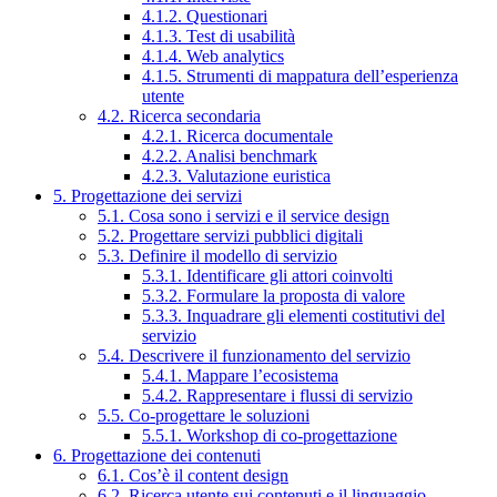
4.1.2. Questionari
4.1.3. Test di usabilità
4.1.4. Web analytics
4.1.5. Strumenti di mappatura dell’esperienza
utente
4.2. Ricerca secondaria
4.2.1. Ricerca documentale
4.2.2. Analisi benchmark
4.2.3. Valutazione euristica
5. Progettazione dei servizi
5.1. Cosa sono i servizi e il service design
5.2. Progettare servizi pubblici digitali
5.3. Definire il modello di servizio
5.3.1. Identificare gli attori coinvolti
5.3.2. Formulare la proposta di valore
5.3.3. Inquadrare gli elementi costitutivi del
servizio
5.4. Descrivere il funzionamento del servizio
5.4.1. Mappare l’ecosistema
5.4.2. Rappresentare i flussi di servizio
5.5. Co-progettare le soluzioni
5.5.1. Workshop di co-progettazione
6. Progettazione dei contenuti
6.1. Cos’è il content design
6.2. Ricerca utente sui contenuti e il linguaggio