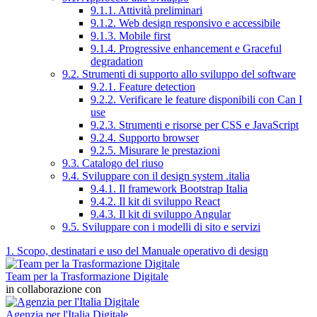
9.1.1. Attività preliminari
9.1.2. Web design responsivo e accessibile
9.1.3. Mobile first
9.1.4. Progressive enhancement e Graceful
degradation
9.2. Strumenti di supporto allo sviluppo del software
9.2.1. Feature detection
9.2.2. Verificare le feature disponibili con Can I
use
9.2.3. Strumenti e risorse per CSS e JavaScript
9.2.4. Supporto browser
9.2.5. Misurare le prestazioni
9.3. Catalogo del riuso
9.4. Sviluppare con il design system .italia
9.4.1. Il framework Bootstrap Italia
9.4.2. Il kit di sviluppo React
9.4.3. Il kit di sviluppo Angular
9.5. Sviluppare con i modelli di sito e servizi
1. Scopo, destinatari e uso del Manuale operativo di design
Team per la Trasformazione Digitale
in collaborazione con
Agenzia per l'Italia Digitale