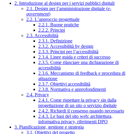
2. Introduzione al design per i servizi pubblici digitali
2.1. Design per l’amministrazione digitale (
e-
government
)
2.2. L’approccio progettuale
2.2.1. Buone pratiche
2.2.2. Principi
2.3. Accessibilità
2.3.1. Definizione
2.3.2. Accessibilità by design
2.3.3. Principi per l’accessibilità
2.3.4. Linee guida e criteri di successo
2.3.5. Come rilasciare una dichiarazione di
accessibilità
2.3.6. Meccanismo di feedback e procedura di
attuazione
2.3.7. Obiettivi accessibilità
2.3.8. Normativa e approfondimenti
2.4. Privacy
2.4.1. Come rispettare la privacy sin dalla
progettazione di un sito o servizio digitale
2.4.2. Richiedi il consenso quando necessario
2.4.3. Le basi del sito web: architettura,
informativa privacy, riferimenti DPO
3. Pianificazione, gestione e strategia
3.1. Obiettivi del progetto