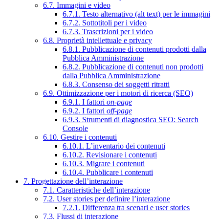
6.7. Immagini e video
6.7.1. Testo alternativo (alt text) per le immagini
6.7.2. Sottotitoli per i video
6.7.3. Trascrizioni per i video
6.8. Proprietà intellettuale e privacy
6.8.1. Pubblicazione di contenuti prodotti dalla
Pubblica Amministrazione
6.8.2. Pubblicazione di contenuti non prodotti
dalla Pubblica Amministrazione
6.8.3. Consenso dei soggetti ritratti
6.9. Ottimizzazione per i motori di ricerca (SEO)
6.9.1. I fattori
on-page
6.9.2. I fattori
off-page
6.9.3. Strumenti di diagnostica SEO: Search
Console
6.10. Gestire i contenuti
6.10.1. L’inventario dei contenuti
6.10.2. Revisionare i contenuti
6.10.3. Migrare i contenuti
6.10.4. Pubblicare i contenuti
7. Progettazione dell’interazione
7.1. Caratteristiche dell’interazione
7.2. User stories per definire l’interazione
7.2.1. Differenza tra scenari e user stories
7.3. Flussi di interazione