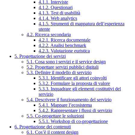
4.1.1. Interviste
4.1.2. Questionari
4.1.3. Test di usabilità
4.1.4. Web analytics
4.1.5. Strumenti di mappatura dell’esperienza
utente
4.2. Ricerca secondaria
4.2.1. Ricerca documentale
4.2.2. Analisi benchmark
4.2.3. Valutazione euristica
5. Progettazione dei servizi
5.1. Cosa sono i servizi e il service design
5.2. Progettare servizi pubblici digitali
5.3. Definire il modello di servizio
5.3.1. Identificare gli attori coinvolti
5.3.2. Formulare la proposta di valore
5.3.3. Inquadrare gli elementi costitutivi del
servizio
5.4. Descrivere il funzionamento del servizio
5.4.1. Mappare l’ecosistema
5.4.2. Rappresentare i flussi di servizio
5.5. Co-progettare le soluzioni
5.5.1. Workshop di co-progettazione
6. Progettazione dei contenuti
6.1. Cos’è il content design