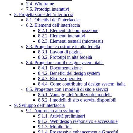
7.4. Wireframe
7.5. Prototipi interattivi
8. Progettazione dell’interfaccia
8.1. Obiettivi dell’interfaccia
8.2. Elementi dell’interfaccia
8.2.1. Elementi di composizione
8.2.2. Elementi interattivi
8.2.3. Elementi testuali (microtesti)
8.3. Progettare e costruire in alta fedeltà
8.3.1. Layout di pagina
8.3.2. Prototipi in alta fedeltà
8.4. Progettare con il design system .italia
8.4.1. Documentazione
8.4.2. Benefici del design system
8.4.3. Risorse operative
8.4.4. Come contribuire al design system .italia
8.5. Progettare con i modelli di sito e servizi
8.5.1. Vantaggi dell’utilizzo dei modelli
8.5.2. I modelli di sito e servizi disponibili
9. Sviluppo dell’interfaccia
9.1. Approccio allo sviluppo
9.1.1. Attività preliminari
9.1.2. Web design responsivo e accessibile
9.1.3. Mobile first
9.1.4. Progressive enhancement e Graceful