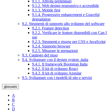
9.1.1. Attività preliminari
9.1.2. Web design responsivo e accessibile
9.1.3. Mobile first
9.1.4. Progressive enhancement e Graceful
degradation
9.2. Strumenti di supporto allo sviluppo del software
9.2.1. Feature detection
9.2.2. Verificare le feature disponibili con Can I
use
9.2.3. Strumenti e risorse per CSS e JavaScript
9.2.4. Supporto browser
9.2.5. Misurare le prestazioni
9.3. Catalogo del riuso
9.4. Sviluppare con il design system .italia
9.4.1. Il framework Bootstrap Italia
9.4.2. Il kit di sviluppo React
9.4.3. Il kit di sviluppo Angular
9.5. Sviluppare con i modelli di sito e servizi
glossario
A
B
C
D