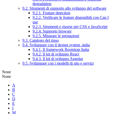
degradation
9.2. Strumenti di supporto allo sviluppo del software
9.2.1. Feature detection
9.2.2. Verificare le feature disponibili con Can I
use
9.2.3. Strumenti e risorse per CSS e JavaScript
9.2.4. Supporto browser
9.2.5. Misurare le prestazioni
9.3. Catalogo del riuso
9.4. Sviluppare con il design system .italia
9.4.1. Il framework Bootstrap Italia
9.4.2. Il kit di sviluppo React
9.4.3. Il kit di sviluppo Angular
9.5. Sviluppare con i modelli di sito e servizi
None
None
A
B
C
D
E
I
M