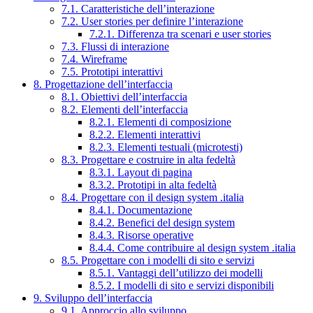
7.1. Caratteristiche dell’interazione
7.2. User stories per definire l’interazione
7.2.1. Differenza tra scenari e user stories
7.3. Flussi di interazione
7.4. Wireframe
7.5. Prototipi interattivi
8. Progettazione dell’interfaccia
8.1. Obiettivi dell’interfaccia
8.2. Elementi dell’interfaccia
8.2.1. Elementi di composizione
8.2.2. Elementi interattivi
8.2.3. Elementi testuali (microtesti)
8.3. Progettare e costruire in alta fedeltà
8.3.1. Layout di pagina
8.3.2. Prototipi in alta fedeltà
8.4. Progettare con il design system .italia
8.4.1. Documentazione
8.4.2. Benefici del design system
8.4.3. Risorse operative
8.4.4. Come contribuire al design system .italia
8.5. Progettare con i modelli di sito e servizi
8.5.1. Vantaggi dell’utilizzo dei modelli
8.5.2. I modelli di sito e servizi disponibili
9. Sviluppo dell’interfaccia
9.1. Approccio allo sviluppo