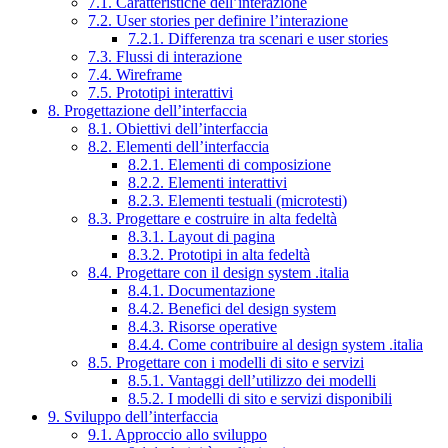
7.1. Caratteristiche dell’interazione
7.2. User stories per definire l’interazione
7.2.1. Differenza tra scenari e user stories
7.3. Flussi di interazione
7.4. Wireframe
7.5. Prototipi interattivi
8. Progettazione dell’interfaccia
8.1. Obiettivi dell’interfaccia
8.2. Elementi dell’interfaccia
8.2.1. Elementi di composizione
8.2.2. Elementi interattivi
8.2.3. Elementi testuali (microtesti)
8.3. Progettare e costruire in alta fedeltà
8.3.1. Layout di pagina
8.3.2. Prototipi in alta fedeltà
8.4. Progettare con il design system .italia
8.4.1. Documentazione
8.4.2. Benefici del design system
8.4.3. Risorse operative
8.4.4. Come contribuire al design system .italia
8.5. Progettare con i modelli di sito e servizi
8.5.1. Vantaggi dell’utilizzo dei modelli
8.5.2. I modelli di sito e servizi disponibili
9. Sviluppo dell’interfaccia
9.1. Approccio allo sviluppo