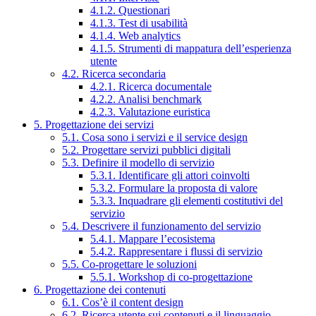
4.1.2. Questionari
4.1.3. Test di usabilità
4.1.4. Web analytics
4.1.5. Strumenti di mappatura dell’esperienza
utente
4.2. Ricerca secondaria
4.2.1. Ricerca documentale
4.2.2. Analisi benchmark
4.2.3. Valutazione euristica
5. Progettazione dei servizi
5.1. Cosa sono i servizi e il service design
5.2. Progettare servizi pubblici digitali
5.3. Definire il modello di servizio
5.3.1. Identificare gli attori coinvolti
5.3.2. Formulare la proposta di valore
5.3.3. Inquadrare gli elementi costitutivi del
servizio
5.4. Descrivere il funzionamento del servizio
5.4.1. Mappare l’ecosistema
5.4.2. Rappresentare i flussi di servizio
5.5. Co-progettare le soluzioni
5.5.1. Workshop di co-progettazione
6. Progettazione dei contenuti
6.1. Cos’è il content design
6.2. Ricerca utente sui contenuti e il linguaggio