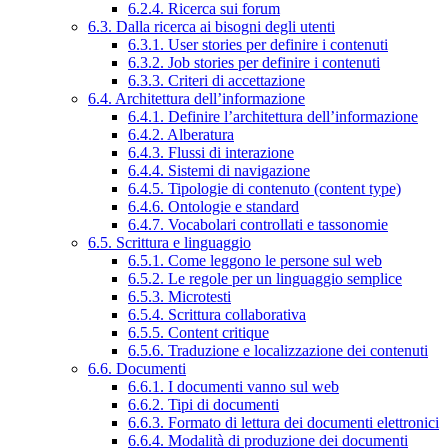
6.2.4. Ricerca sui forum
6.3. Dalla ricerca ai bisogni degli utenti
6.3.1. User stories per definire i contenuti
6.3.2. Job stories per definire i contenuti
6.3.3. Criteri di accettazione
6.4. Architettura dell’informazione
6.4.1. Definire l’architettura dell’informazione
6.4.2. Alberatura
6.4.3. Flussi di interazione
6.4.4. Sistemi di navigazione
6.4.5. Tipologie di contenuto (content type)
6.4.6. Ontologie e standard
6.4.7. Vocabolari controllati e tassonomie
6.5. Scrittura e linguaggio
6.5.1. Come leggono le persone sul web
6.5.2. Le regole per un linguaggio semplice
6.5.3. Microtesti
6.5.4. Scrittura collaborativa
6.5.5. Content critique
6.5.6. Traduzione e localizzazione dei contenuti
6.6. Documenti
6.6.1. I documenti vanno sul web
6.6.2. Tipi di documenti
6.6.3. Formato di lettura dei documenti elettronici
6.6.4. Modalità di produzione dei documenti