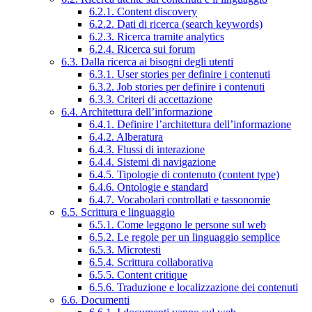
6.2.1. Content discovery
6.2.2. Dati di ricerca (search keywords)
6.2.3. Ricerca tramite analytics
6.2.4. Ricerca sui forum
6.3. Dalla ricerca ai bisogni degli utenti
6.3.1. User stories per definire i contenuti
6.3.2. Job stories per definire i contenuti
6.3.3. Criteri di accettazione
6.4. Architettura dell’informazione
6.4.1. Definire l’architettura dell’informazione
6.4.2. Alberatura
6.4.3. Flussi di interazione
6.4.4. Sistemi di navigazione
6.4.5. Tipologie di contenuto (content type)
6.4.6. Ontologie e standard
6.4.7. Vocabolari controllati e tassonomie
6.5. Scrittura e linguaggio
6.5.1. Come leggono le persone sul web
6.5.2. Le regole per un linguaggio semplice
6.5.3. Microtesti
6.5.4. Scrittura collaborativa
6.5.5. Content critique
6.5.6. Traduzione e localizzazione dei contenuti
6.6. Documenti