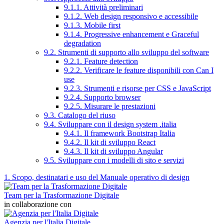
9.1.1. Attività preliminari
9.1.2. Web design responsivo e accessibile
9.1.3. Mobile first
9.1.4. Progressive enhancement e Graceful
degradation
9.2. Strumenti di supporto allo sviluppo del software
9.2.1. Feature detection
9.2.2. Verificare le feature disponibili con Can I
use
9.2.3. Strumenti e risorse per CSS e JavaScript
9.2.4. Supporto browser
9.2.5. Misurare le prestazioni
9.3. Catalogo del riuso
9.4. Sviluppare con il design system .italia
9.4.1. Il framework Bootstrap Italia
9.4.2. Il kit di sviluppo React
9.4.3. Il kit di sviluppo Angular
9.5. Sviluppare con i modelli di sito e servizi
1. Scopo, destinatari e uso del Manuale operativo di design
Team per la Trasformazione Digitale
in collaborazione con
Agenzia per l'Italia Digitale