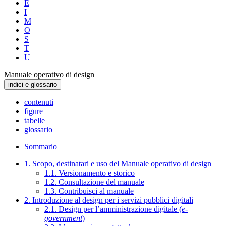
E
I
M
O
S
T
U
Manuale operativo di design
indici e glossario
contenuti
figure
tabelle
glossario
Sommario
1. Scopo, destinatari e uso del Manuale operativo di design
1.1. Versionamento e storico
1.2. Consultazione del manuale
1.3. Contribuisci al manuale
2. Introduzione al design per i servizi pubblici digitali
2.1. Design per l’amministrazione digitale (
e-
government
)