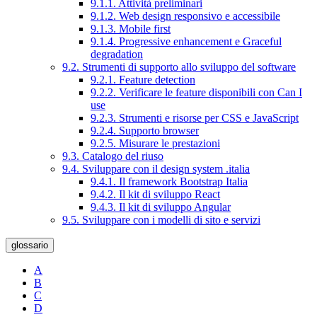
9.1.1. Attività preliminari
9.1.2. Web design responsivo e accessibile
9.1.3. Mobile first
9.1.4. Progressive enhancement e Graceful
degradation
9.2. Strumenti di supporto allo sviluppo del software
9.2.1. Feature detection
9.2.2. Verificare le feature disponibili con Can I
use
9.2.3. Strumenti e risorse per CSS e JavaScript
9.2.4. Supporto browser
9.2.5. Misurare le prestazioni
9.3. Catalogo del riuso
9.4. Sviluppare con il design system .italia
9.4.1. Il framework Bootstrap Italia
9.4.2. Il kit di sviluppo React
9.4.3. Il kit di sviluppo Angular
9.5. Sviluppare con i modelli di sito e servizi
glossario
A
B
C
D