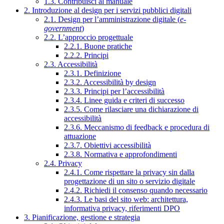
1.3. Contribuisci al manuale
2. Introduzione al design per i servizi pubblici digitali
2.1. Design per l’amministrazione digitale (
e-
government
)
2.2. L’approccio progettuale
2.2.1. Buone pratiche
2.2.2. Principi
2.3. Accessibilità
2.3.1. Definizione
2.3.2. Accessibilità by design
2.3.3. Principi per l’accessibilità
2.3.4. Linee guida e criteri di successo
2.3.5. Come rilasciare una dichiarazione di
accessibilità
2.3.6. Meccanismo di feedback e procedura di
attuazione
2.3.7. Obiettivi accessibilità
2.3.8. Normativa e approfondimenti
2.4. Privacy
2.4.1. Come rispettare la privacy sin dalla
progettazione di un sito o servizio digitale
2.4.2. Richiedi il consenso quando necessario
2.4.3. Le basi del sito web: architettura,
informativa privacy, riferimenti DPO
3. Pianificazione, gestione e strategia