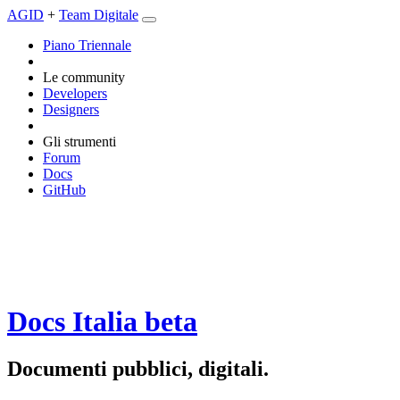
AGID
+
Team Digitale
Piano Triennale
Le community
Developers
Designers
Gli strumenti
Forum
Docs
GitHub
Docs Italia
beta
Documenti pubblici, digitali.