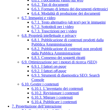
6.6.1. I documenti vanno sul web
6.6.2. Tipi di documenti
6.6.3. Formato di lettura dei documenti elettronici
6.6.4. Modalità di produzione dei documenti
6.7. Immagini e video
6.7.1. Testo alternativo (alt text) per le immagini
6.7.2. Sottotitoli per i video
6.7.3. Trascrizioni per i video
6.8. Proprietà intellettuale e privacy
6.8.1. Pubblicazione di contenuti prodotti dalla
Pubblica Amministrazione
6.8.2. Pubblicazione di contenuti non prodotti
dalla Pubblica Amministrazione
6.8.3. Consenso dei soggetti ritratti
6.9. Ottimizzazione per i motori di ricerca (SEO)
6.9.1. I fattori
on-page
6.9.2. I fattori
off-page
6.9.3. Strumenti di diagnostica SEO: Search
Console
6.10. Gestire i contenuti
6.10.1. L’inventario dei contenuti
6.10.2. Revisionare i contenuti
6.10.3. Migrare i contenuti
6.10.4. Pubblicare i contenuti
7. Progettazione dell’interazione