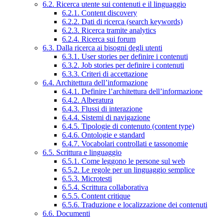
6.2. Ricerca utente sui contenuti e il linguaggio
6.2.1. Content discovery
6.2.2. Dati di ricerca (search keywords)
6.2.3. Ricerca tramite analytics
6.2.4. Ricerca sui forum
6.3. Dalla ricerca ai bisogni degli utenti
6.3.1. User stories per definire i contenuti
6.3.2. Job stories per definire i contenuti
6.3.3. Criteri di accettazione
6.4. Architettura dell’informazione
6.4.1. Definire l’architettura dell’informazione
6.4.2. Alberatura
6.4.3. Flussi di interazione
6.4.4. Sistemi di navigazione
6.4.5. Tipologie di contenuto (content type)
6.4.6. Ontologie e standard
6.4.7. Vocabolari controllati e tassonomie
6.5. Scrittura e linguaggio
6.5.1. Come leggono le persone sul web
6.5.2. Le regole per un linguaggio semplice
6.5.3. Microtesti
6.5.4. Scrittura collaborativa
6.5.5. Content critique
6.5.6. Traduzione e localizzazione dei contenuti
6.6. Documenti