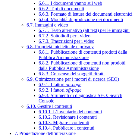
6.6.1. I documenti vanno sul web
6.6.2. Tipi di documenti
6.6.3. Formato di lettura dei documenti elettronici
6.6.4. Modalità di produzione dei documenti
6.7. Immagini e video
6.7.1. Testo alternativo (alt text) per le immagini
6.7.2. Sottotitoli per i video
6.7.3. Trascrizioni per i video
6.8. Proprietà intellettuale e privacy
6.8.1. Pubblicazione di contenuti prodotti dalla
Pubblica Amministrazione
6.8.2. Pubblicazione di contenuti non prodotti
dalla Pubblica Amministrazione
6.8.3. Consenso dei soggetti ritratti
6.9. Ottimizzazione per i motori di ricerca (SEO)
6.9.1. I fattori
on-page
6.9.2. I fattori
off-page
6.9.3. Strumenti di diagnostica SEO: Search
Console
6.10. Gestire i contenuti
6.10.1. L’inventario dei contenuti
6.10.2. Revisionare i contenuti
6.10.3. Migrare i contenuti
6.10.4. Pubblicare i contenuti
7. Progettazione dell’interazione