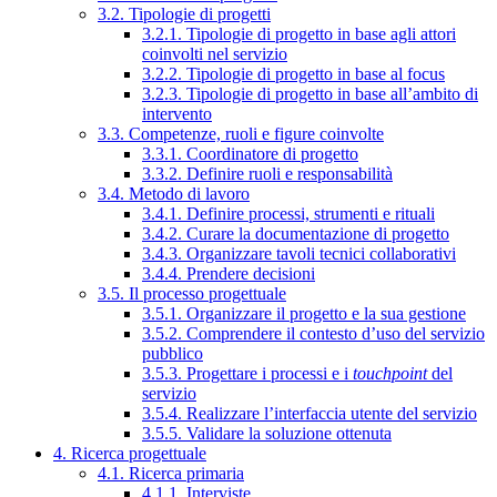
3.2. Tipologie di progetti
3.2.1. Tipologie di progetto in base agli attori
coinvolti nel servizio
3.2.2. Tipologie di progetto in base al focus
3.2.3. Tipologie di progetto in base all’ambito di
intervento
3.3. Competenze, ruoli e figure coinvolte
3.3.1. Coordinatore di progetto
3.3.2. Definire ruoli e responsabilità
3.4. Metodo di lavoro
3.4.1. Definire processi, strumenti e rituali
3.4.2. Curare la documentazione di progetto
3.4.3. Organizzare tavoli tecnici collaborativi
3.4.4. Prendere decisioni
3.5. Il processo progettuale
3.5.1. Organizzare il progetto e la sua gestione
3.5.2. Comprendere il contesto d’uso del servizio
pubblico
3.5.3. Progettare i processi e i
touchpoint
del
servizio
3.5.4. Realizzare l’interfaccia utente del servizio
3.5.5. Validare la soluzione ottenuta
4. Ricerca progettuale
4.1. Ricerca primaria
4.1.1. Interviste