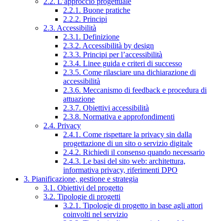
2.2. L’approccio progettuale
2.2.1. Buone pratiche
2.2.2. Principi
2.3. Accessibilità
2.3.1. Definizione
2.3.2. Accessibilità by design
2.3.3. Principi per l’accessibilità
2.3.4. Linee guida e criteri di successo
2.3.5. Come rilasciare una dichiarazione di
accessibilità
2.3.6. Meccanismo di feedback e procedura di
attuazione
2.3.7. Obiettivi accessibilità
2.3.8. Normativa e approfondimenti
2.4. Privacy
2.4.1. Come rispettare la privacy sin dalla
progettazione di un sito o servizio digitale
2.4.2. Richiedi il consenso quando necessario
2.4.3. Le basi del sito web: architettura,
informativa privacy, riferimenti DPO
3. Pianificazione, gestione e strategia
3.1. Obiettivi del progetto
3.2. Tipologie di progetti
3.2.1. Tipologie di progetto in base agli attori
coinvolti nel servizio