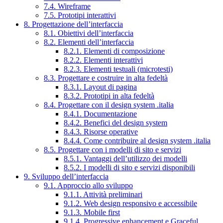
7.4. Wireframe
7.5. Prototipi interattivi
8. Progettazione dell’interfaccia
8.1. Obiettivi dell’interfaccia
8.2. Elementi dell’interfaccia
8.2.1. Elementi di composizione
8.2.2. Elementi interattivi
8.2.3. Elementi testuali (microtesti)
8.3. Progettare e costruire in alta fedeltà
8.3.1. Layout di pagina
8.3.2. Prototipi in alta fedeltà
8.4. Progettare con il design system .italia
8.4.1. Documentazione
8.4.2. Benefici del design system
8.4.3. Risorse operative
8.4.4. Come contribuire al design system .italia
8.5. Progettare con i modelli di sito e servizi
8.5.1. Vantaggi dell’utilizzo dei modelli
8.5.2. I modelli di sito e servizi disponibili
9. Sviluppo dell’interfaccia
9.1. Approccio allo sviluppo
9.1.1. Attività preliminari
9.1.2. Web design responsivo e accessibile
9.1.3. Mobile first
9.1.4. Progressive enhancement e Graceful