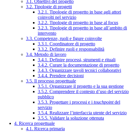
3.1. Obiettivi del progetto
3.2. Tipologie di progetti
3.2.1. Tipologie di progetto in base agli attori
coinvolti nel servizio
3.2.2. Tipologie di progetto in base al focus
3.2.3. Tipologie di progetto in base all’ambito di
intervento
3.3. Competenze, ruoli e figure coinvolte
3.3.1. Coordinatore di progetto
3.3.2. Definire ruoli e responsabilità
3.4. Metodo di lavoro
3.4.1. Definire processi, strumenti e rituali
3.4.2. Curare la documentazione di progetto
3.4.3. Organizzare tavoli tecnici collaborativi
3.4.4. Prendere decisioni
3.5. Il processo progettuale
3.5.1. Organizzare il progetto e la sua gestione
3.5.2. Comprendere il contesto d’uso del servizio
pubblico
3.5.3. Progettare i processi e i
touchpoint
del
servizio
3.5.4. Realizzare l’interfaccia utente del servizio
3.5.5. Validare la soluzione ottenuta
4. Ricerca progettuale
4.1. Ricerca primaria