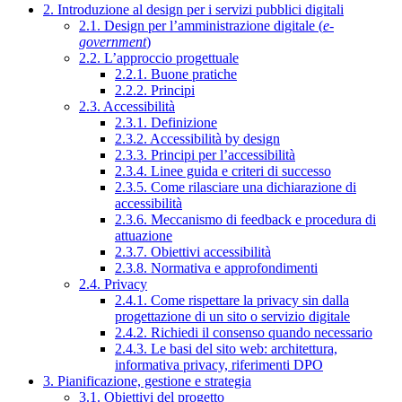
2. Introduzione al design per i servizi pubblici digitali
2.1. Design per l’amministrazione digitale (
e-
government
)
2.2. L’approccio progettuale
2.2.1. Buone pratiche
2.2.2. Principi
2.3. Accessibilità
2.3.1. Definizione
2.3.2. Accessibilità by design
2.3.3. Principi per l’accessibilità
2.3.4. Linee guida e criteri di successo
2.3.5. Come rilasciare una dichiarazione di
accessibilità
2.3.6. Meccanismo di feedback e procedura di
attuazione
2.3.7. Obiettivi accessibilità
2.3.8. Normativa e approfondimenti
2.4. Privacy
2.4.1. Come rispettare la privacy sin dalla
progettazione di un sito o servizio digitale
2.4.2. Richiedi il consenso quando necessario
2.4.3. Le basi del sito web: architettura,
informativa privacy, riferimenti DPO
3. Pianificazione, gestione e strategia
3.1. Obiettivi del progetto