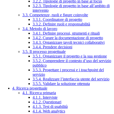
3.2.2. Tipologie di progetto in base al focus
3.2.3. Tipologie di progetto in base all’ambito di
intervento
3.3. Competenze, ruoli e figure coinvolte
3.3.1. Coordinatore di progetto
3.3.2. Definire ruoli e responsabilità
3.4. Metodo di lavoro
3.4.1. Definire processi, strumenti e rituali
3.4.2. Curare la documentazione di progetto
3.4.3. Organizzare tavoli tecnici collaborativi
3.4.4. Prendere decisioni
3.5. Il processo progettuale
3.5.1. Organizzare il progetto e la sua gestione
3.5.2. Comprendere il contesto d’uso del servizio
pubblico
3.5.3. Progettare i processi e i
touchpoint
del
servizio
3.5.4. Realizzare l’interfaccia utente del servizio
3.5.5. Validare la soluzione ottenuta
4. Ricerca progettuale
4.1. Ricerca primaria
4.1.1. Interviste
4.1.2. Questionari
4.1.3. Test di usabilità
4.1.4. Web analytics