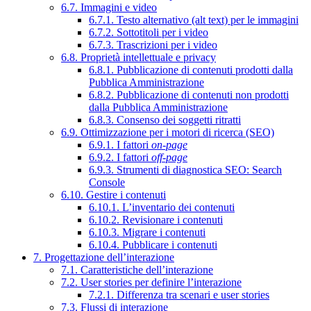
6.7. Immagini e video
6.7.1. Testo alternativo (alt text) per le immagini
6.7.2. Sottotitoli per i video
6.7.3. Trascrizioni per i video
6.8. Proprietà intellettuale e privacy
6.8.1. Pubblicazione di contenuti prodotti dalla
Pubblica Amministrazione
6.8.2. Pubblicazione di contenuti non prodotti
dalla Pubblica Amministrazione
6.8.3. Consenso dei soggetti ritratti
6.9. Ottimizzazione per i motori di ricerca (SEO)
6.9.1. I fattori
on-page
6.9.2. I fattori
off-page
6.9.3. Strumenti di diagnostica SEO: Search
Console
6.10. Gestire i contenuti
6.10.1. L’inventario dei contenuti
6.10.2. Revisionare i contenuti
6.10.3. Migrare i contenuti
6.10.4. Pubblicare i contenuti
7. Progettazione dell’interazione
7.1. Caratteristiche dell’interazione
7.2. User stories per definire l’interazione
7.2.1. Differenza tra scenari e user stories
7.3. Flussi di interazione