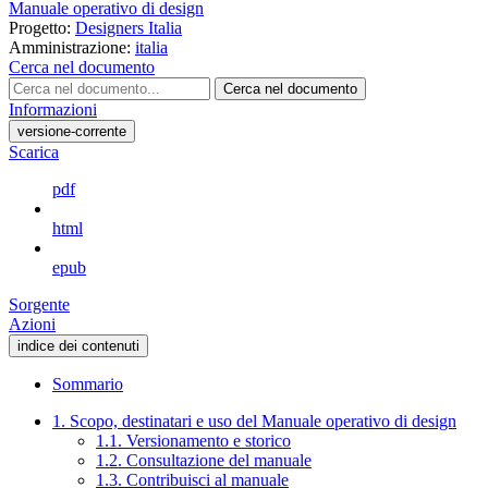
Manuale operativo di design
Progetto:
Designers Italia
Amministrazione:
italia
Cerca nel documento
Cerca nel documento
Informazioni
versione-corrente
Scarica
pdf
html
epub
Sorgente
Azioni
indice dei contenuti
Sommario
1. Scopo, destinatari e uso del Manuale operativo di design
1.1. Versionamento e storico
1.2. Consultazione del manuale
1.3. Contribuisci al manuale