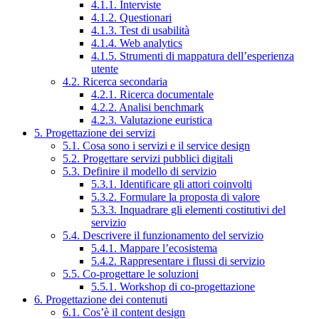
4.1.1. Interviste
4.1.2. Questionari
4.1.3. Test di usabilità
4.1.4. Web analytics
4.1.5. Strumenti di mappatura dell’esperienza
utente
4.2. Ricerca secondaria
4.2.1. Ricerca documentale
4.2.2. Analisi benchmark
4.2.3. Valutazione euristica
5. Progettazione dei servizi
5.1. Cosa sono i servizi e il service design
5.2. Progettare servizi pubblici digitali
5.3. Definire il modello di servizio
5.3.1. Identificare gli attori coinvolti
5.3.2. Formulare la proposta di valore
5.3.3. Inquadrare gli elementi costitutivi del
servizio
5.4. Descrivere il funzionamento del servizio
5.4.1. Mappare l’ecosistema
5.4.2. Rappresentare i flussi di servizio
5.5. Co-progettare le soluzioni
5.5.1. Workshop di co-progettazione
6. Progettazione dei contenuti
6.1. Cos’è il content design