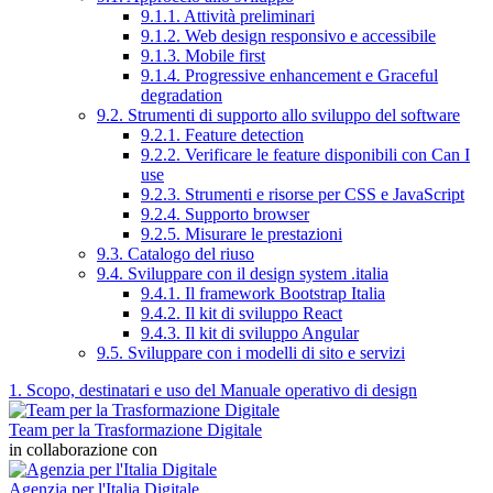
9.1.1. Attività preliminari
9.1.2. Web design responsivo e accessibile
9.1.3. Mobile first
9.1.4. Progressive enhancement e Graceful
degradation
9.2. Strumenti di supporto allo sviluppo del software
9.2.1. Feature detection
9.2.2. Verificare le feature disponibili con Can I
use
9.2.3. Strumenti e risorse per CSS e JavaScript
9.2.4. Supporto browser
9.2.5. Misurare le prestazioni
9.3. Catalogo del riuso
9.4. Sviluppare con il design system .italia
9.4.1. Il framework Bootstrap Italia
9.4.2. Il kit di sviluppo React
9.4.3. Il kit di sviluppo Angular
9.5. Sviluppare con i modelli di sito e servizi
1. Scopo, destinatari e uso del Manuale operativo di design
Team per la Trasformazione Digitale
in collaborazione con
Agenzia per l'Italia Digitale