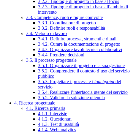
3.2.2. Tipologie di progetto in base al focus
3.2.3. Tipologie di progetto in base all’ambito di
intervento
3.3. Competenze, ruoli e figure coinvolte
3.3.1. Coordinatore di progetto
3.3.2. Definire ruoli e responsabilità
3.4. Metodo di lavoro
3.4.1. Definire processi, strumenti e rituali
3.4.2. Curare la documentazione di progetto
3.4.3. Organizzare tavoli tecnici collaborativi
3.4.4. Prendere decisioni
3.5. Il processo progettuale
3.5.1. Organizzare il progetto e la sua gestione
3.5.2. Comprendere il contesto d’uso del servizio
pubblico
3.5.3. Progettare i processi e i
touchpoint
del
servizio
3.5.4. Realizzare l’interfaccia utente del servizio
3.5.5. Validare la soluzione ottenuta
4. Ricerca progettuale
4.1. Ricerca primaria
4.1.1. Interviste
4.1.2. Questionari
4.1.3. Test di usabilità
4.1.4. Web analytics