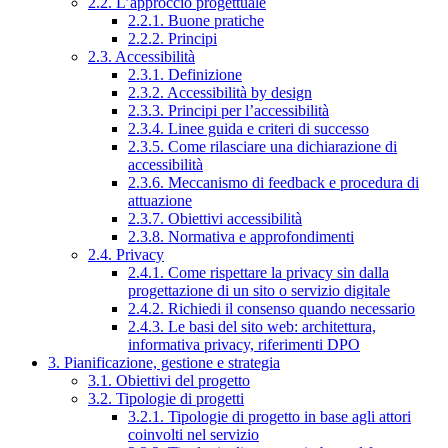
2.2. L’approccio progettuale
2.2.1. Buone pratiche
2.2.2. Principi
2.3. Accessibilità
2.3.1. Definizione
2.3.2. Accessibilità by design
2.3.3. Principi per l’accessibilità
2.3.4. Linee guida e criteri di successo
2.3.5. Come rilasciare una dichiarazione di
accessibilità
2.3.6. Meccanismo di feedback e procedura di
attuazione
2.3.7. Obiettivi accessibilità
2.3.8. Normativa e approfondimenti
2.4. Privacy
2.4.1. Come rispettare la privacy sin dalla
progettazione di un sito o servizio digitale
2.4.2. Richiedi il consenso quando necessario
2.4.3. Le basi del sito web: architettura,
informativa privacy, riferimenti DPO
3. Pianificazione, gestione e strategia
3.1. Obiettivi del progetto
3.2. Tipologie di progetti
3.2.1. Tipologie di progetto in base agli attori
coinvolti nel servizio