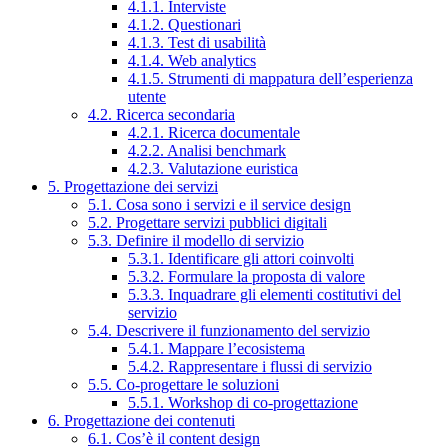
4.1.1. Interviste
4.1.2. Questionari
4.1.3. Test di usabilità
4.1.4. Web analytics
4.1.5. Strumenti di mappatura dell’esperienza
utente
4.2. Ricerca secondaria
4.2.1. Ricerca documentale
4.2.2. Analisi benchmark
4.2.3. Valutazione euristica
5. Progettazione dei servizi
5.1. Cosa sono i servizi e il service design
5.2. Progettare servizi pubblici digitali
5.3. Definire il modello di servizio
5.3.1. Identificare gli attori coinvolti
5.3.2. Formulare la proposta di valore
5.3.3. Inquadrare gli elementi costitutivi del
servizio
5.4. Descrivere il funzionamento del servizio
5.4.1. Mappare l’ecosistema
5.4.2. Rappresentare i flussi di servizio
5.5. Co-progettare le soluzioni
5.5.1. Workshop di co-progettazione
6. Progettazione dei contenuti
6.1. Cos’è il content design