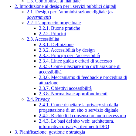
1.3. Contribuisci al manuale
2. Introduzione al design per i servizi pubblici digitali
2.1. Design per l’amministrazione digitale (
e-
government
)
2.2. L’approccio progettuale
2.2.1. Buone pratiche
2.2.2. Principi
2.3. Accessibilità
2.3.1. Definizione
2.3.2. Accessibilità by design
2.3.3. Principi per l’accessibilità
2.3.4. Linee guida e criteri di successo
2.3.5. Come rilasciare una dichiarazione di
accessibilità
2.3.6. Meccanismo di feedback e procedura di
attuazione
2.3.7. Obiettivi accessibilità
2.3.8. Normativa e approfondimenti
2.4. Privacy
2.4.1. Come rispettare la privacy sin dalla
progettazione di un sito o servizio digitale
2.4.2. Richiedi il consenso quando necessario
2.4.3. Le basi del sito web: architettura,
informativa privacy, riferimenti DPO
3. Pianificazione, gestione e strategia