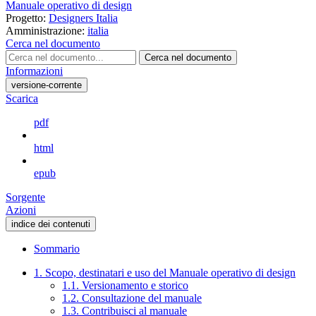
Manuale operativo di design
Progetto:
Designers Italia
Amministrazione:
italia
Cerca nel documento
Cerca nel documento
Informazioni
versione-corrente
Scarica
pdf
html
epub
Sorgente
Azioni
indice dei contenuti
Sommario
1. Scopo, destinatari e uso del Manuale operativo di design
1.1. Versionamento e storico
1.2. Consultazione del manuale
1.3. Contribuisci al manuale