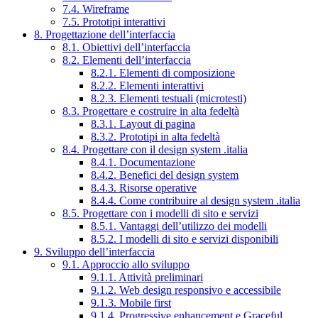
7.4. Wireframe
7.5. Prototipi interattivi
8. Progettazione dell’interfaccia
8.1. Obiettivi dell’interfaccia
8.2. Elementi dell’interfaccia
8.2.1. Elementi di composizione
8.2.2. Elementi interattivi
8.2.3. Elementi testuali (microtesti)
8.3. Progettare e costruire in alta fedeltà
8.3.1. Layout di pagina
8.3.2. Prototipi in alta fedeltà
8.4. Progettare con il design system .italia
8.4.1. Documentazione
8.4.2. Benefici del design system
8.4.3. Risorse operative
8.4.4. Come contribuire al design system .italia
8.5. Progettare con i modelli di sito e servizi
8.5.1. Vantaggi dell’utilizzo dei modelli
8.5.2. I modelli di sito e servizi disponibili
9. Sviluppo dell’interfaccia
9.1. Approccio allo sviluppo
9.1.1. Attività preliminari
9.1.2. Web design responsivo e accessibile
9.1.3. Mobile first
9.1.4. Progressive enhancement e Graceful