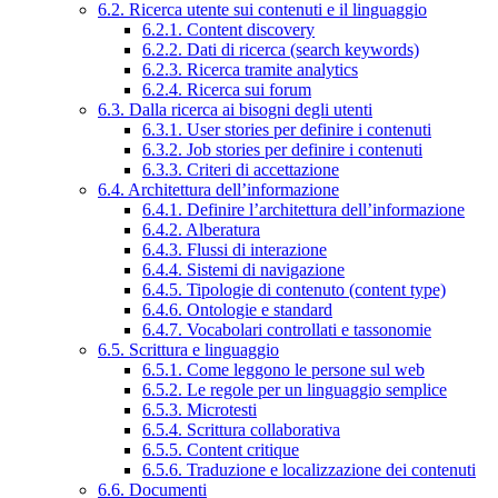
6.2. Ricerca utente sui contenuti e il linguaggio
6.2.1. Content discovery
6.2.2. Dati di ricerca (search keywords)
6.2.3. Ricerca tramite analytics
6.2.4. Ricerca sui forum
6.3. Dalla ricerca ai bisogni degli utenti
6.3.1. User stories per definire i contenuti
6.3.2. Job stories per definire i contenuti
6.3.3. Criteri di accettazione
6.4. Architettura dell’informazione
6.4.1. Definire l’architettura dell’informazione
6.4.2. Alberatura
6.4.3. Flussi di interazione
6.4.4. Sistemi di navigazione
6.4.5. Tipologie di contenuto (content type)
6.4.6. Ontologie e standard
6.4.7. Vocabolari controllati e tassonomie
6.5. Scrittura e linguaggio
6.5.1. Come leggono le persone sul web
6.5.2. Le regole per un linguaggio semplice
6.5.3. Microtesti
6.5.4. Scrittura collaborativa
6.5.5. Content critique
6.5.6. Traduzione e localizzazione dei contenuti
6.6. Documenti