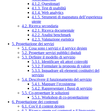
4.1.2. Questionari
4.1.3. Test di usabilità
4.1.4. Web analytics
4.1.5. Strumenti di mappatura dell’esperienza
utente
4.2. Ricerca secondaria
4.2.1. Ricerca documentale
4.2.2. Analisi benchmark
4.2.3. Valutazione euristica
5. Progettazione dei servizi
5.1. Cosa sono i servizi e il service design
5.2. Progettare servizi pubblici digitali
5.3. Definire il modello di servizio
5.3.1. Identificare gli attori coinvolti
5.3.2. Formulare la proposta di valore
5.3.3. Inquadrare gli elementi costitutivi del
servizio
5.4. Descrivere il funzionamento del servizio
5.4.1. Mappare l’ecosistema
5.4.2. Rappresentare i flussi di servizio
5.5. Co-progettare le soluzioni
5.5.1. Workshop di co-progettazione
6. Progettazione dei contenuti
6.1. Cos’è il content design
6.2. Ricerca utente sui contenuti e il linguaggio