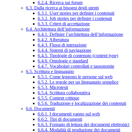
6.2.4. Ricerca sui forum
6.3. Dalla ricerca ai bisogni degli utenti
6.3.1. User stories per definire i contenuti
6.3.2. Job stories per definire i contenuti
6.3.3. Criteri di accettazione
6.4. Architettura dell’informazione
6.4.1. Definire l’architettura dell’informazione
6.4.2. Alberatura
6.4.3. Flussi di interazione
6.4.4. Sistemi di navigazione
6.4.5. Tipologie di contenuto (content type)
6.4.6. Ontologie e standard
6.4.7. Vocabolari controllati e tassonomie
6.5. Scrittura e linguaggio
6.5.1. Come leggono le persone sul web
6.5.2. Le regole per un linguaggio semplice
6.5.3. Microtesti
6.5.4. Scrittura collaborativa
6.5.5. Content critique
6.5.6. Traduzione e localizzazione dei contenuti
6.6. Documenti
6.6.1. I documenti vanno sul web
6.6.2. Tipi di documenti
6.6.3. Formato di lettura dei documenti elettronici
6.6.4. Modalità di produzione dei documenti