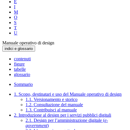
E
I
M
O
S
T
U
Manuale operativo di design
indici e glossario
contenuti
figure
tabelle
glossario
Sommario
1. Scopo, destinatari e uso del Manuale operativo di design
1.1. Versionamento e storico
1.2. Consultazione del manuale
1.3. Contribuisci al manuale
2. Introduzione al design per i servizi pubblici digitali
2.1. Design per l’amministrazione digitale (
e-
government
)