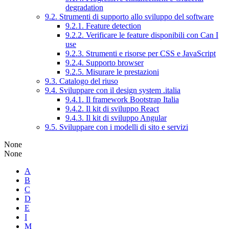
degradation
9.2. Strumenti di supporto allo sviluppo del software
9.2.1. Feature detection
9.2.2. Verificare le feature disponibili con Can I
use
9.2.3. Strumenti e risorse per CSS e JavaScript
9.2.4. Supporto browser
9.2.5. Misurare le prestazioni
9.3. Catalogo del riuso
9.4. Sviluppare con il design system .italia
9.4.1. Il framework Bootstrap Italia
9.4.2. Il kit di sviluppo React
9.4.3. Il kit di sviluppo Angular
9.5. Sviluppare con i modelli di sito e servizi
None
None
A
B
C
D
E
I
M