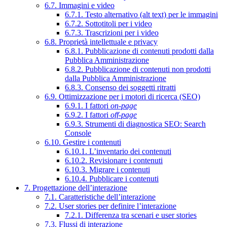
6.7. Immagini e video
6.7.1. Testo alternativo (alt text) per le immagini
6.7.2. Sottotitoli per i video
6.7.3. Trascrizioni per i video
6.8. Proprietà intellettuale e privacy
6.8.1. Pubblicazione di contenuti prodotti dalla
Pubblica Amministrazione
6.8.2. Pubblicazione di contenuti non prodotti
dalla Pubblica Amministrazione
6.8.3. Consenso dei soggetti ritratti
6.9. Ottimizzazione per i motori di ricerca (SEO)
6.9.1. I fattori
on-page
6.9.2. I fattori
off-page
6.9.3. Strumenti di diagnostica SEO: Search
Console
6.10. Gestire i contenuti
6.10.1. L’inventario dei contenuti
6.10.2. Revisionare i contenuti
6.10.3. Migrare i contenuti
6.10.4. Pubblicare i contenuti
7. Progettazione dell’interazione
7.1. Caratteristiche dell’interazione
7.2. User stories per definire l’interazione
7.2.1. Differenza tra scenari e user stories
7.3. Flussi di interazione