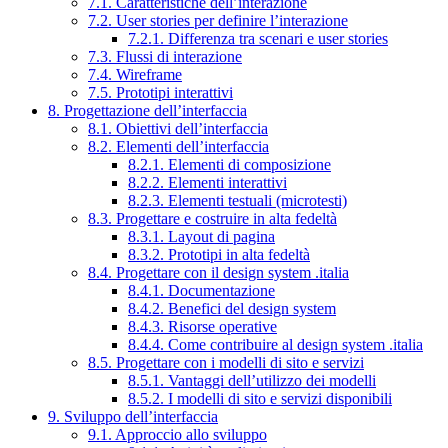
7.1. Caratteristiche dell’interazione
7.2. User stories per definire l’interazione
7.2.1. Differenza tra scenari e user stories
7.3. Flussi di interazione
7.4. Wireframe
7.5. Prototipi interattivi
8. Progettazione dell’interfaccia
8.1. Obiettivi dell’interfaccia
8.2. Elementi dell’interfaccia
8.2.1. Elementi di composizione
8.2.2. Elementi interattivi
8.2.3. Elementi testuali (microtesti)
8.3. Progettare e costruire in alta fedeltà
8.3.1. Layout di pagina
8.3.2. Prototipi in alta fedeltà
8.4. Progettare con il design system .italia
8.4.1. Documentazione
8.4.2. Benefici del design system
8.4.3. Risorse operative
8.4.4. Come contribuire al design system .italia
8.5. Progettare con i modelli di sito e servizi
8.5.1. Vantaggi dell’utilizzo dei modelli
8.5.2. I modelli di sito e servizi disponibili
9. Sviluppo dell’interfaccia
9.1. Approccio allo sviluppo