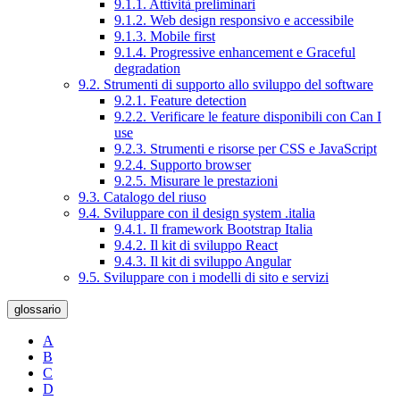
9.1.1. Attività preliminari
9.1.2. Web design responsivo e accessibile
9.1.3. Mobile first
9.1.4. Progressive enhancement e Graceful
degradation
9.2. Strumenti di supporto allo sviluppo del software
9.2.1. Feature detection
9.2.2. Verificare le feature disponibili con Can I
use
9.2.3. Strumenti e risorse per CSS e JavaScript
9.2.4. Supporto browser
9.2.5. Misurare le prestazioni
9.3. Catalogo del riuso
9.4. Sviluppare con il design system .italia
9.4.1. Il framework Bootstrap Italia
9.4.2. Il kit di sviluppo React
9.4.3. Il kit di sviluppo Angular
9.5. Sviluppare con i modelli di sito e servizi
glossario
A
B
C
D