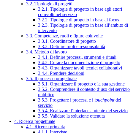
3.2. Tipologie di progetti
3.2.1. Tipologie di progetto in base agli attori
coinvolti nel servizio
3.2.2. Tipologie di progetto in base al focus
3.2.3. Tipologie di progetto in base all’ambito di
intervento
3.3. Competenze, ruoli e figure coinvolte
3.3.1. Coordinatore di progetto
3.3.2. Definire ruoli e responsabilità
3.4. Metodo di lavoro
3.4.1. Definire processi, strumenti e rituali
3.4.2. Curare la documentazione di progetto
3.4.3. Organizzare tavoli tecnici collaborativi
3.4.4. Prendere decisioni
3.5. Il processo progettuale
3.5.1. Organizzare il progetto e la sua gestione
3.5.2. Comprendere il contesto d’uso del servizio
pubblico
3.5.3. Progettare i processi e i
touchpoint
del
servizio
3.5.4. Realizzare l’interfaccia utente del servizio
3.5.5. Validare la soluzione ottenuta
4. Ricerca progettuale
4.1. Ricerca primaria
4.1.1. Interviste