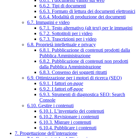
6.6.1. I documenti vanno sul web
6.6.2. Tipi di documenti
6.6.3. Formato di lettura dei documenti elettronici
6.6.4. Modalità di produzione dei documenti
6.7. Immagini e video
6.7.1. Testo alternativo (alt text) per le immagini
6.7.2. Sottotitoli per i video
6.7.3. Trascrizioni per i video
6.8. Proprietà intellettuale e privacy
6.8.1. Pubblicazione di contenuti prodotti dalla
Pubblica Amministrazione
6.8.2. Pubblicazione di contenuti non prodotti
dalla Pubblica Amministrazione
6.8.3. Consenso dei soggetti ritratti
6.9. Ottimizzazione per i motori di ricerca (SEO)
6.9.1. I fattori
on-page
6.9.2. I fattori
off-page
6.9.3. Strumenti di diagnostica SEO: Search
Console
6.10. Gestire i contenuti
6.10.1. L’inventario dei contenuti
6.10.2. Revisionare i contenuti
6.10.3. Migrare i contenuti
6.10.4. Pubblicare i contenuti
7. Progettazione dell’interazione