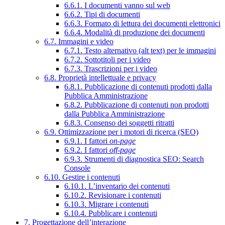
6.6.1. I documenti vanno sul web
6.6.2. Tipi di documenti
6.6.3. Formato di lettura dei documenti elettronici
6.6.4. Modalità di produzione dei documenti
6.7. Immagini e video
6.7.1. Testo alternativo (alt text) per le immagini
6.7.2. Sottotitoli per i video
6.7.3. Trascrizioni per i video
6.8. Proprietà intellettuale e privacy
6.8.1. Pubblicazione di contenuti prodotti dalla
Pubblica Amministrazione
6.8.2. Pubblicazione di contenuti non prodotti
dalla Pubblica Amministrazione
6.8.3. Consenso dei soggetti ritratti
6.9. Ottimizzazione per i motori di ricerca (SEO)
6.9.1. I fattori
on-page
6.9.2. I fattori
off-page
6.9.3. Strumenti di diagnostica SEO: Search
Console
6.10. Gestire i contenuti
6.10.1. L’inventario dei contenuti
6.10.2. Revisionare i contenuti
6.10.3. Migrare i contenuti
6.10.4. Pubblicare i contenuti
7. Progettazione dell’interazione