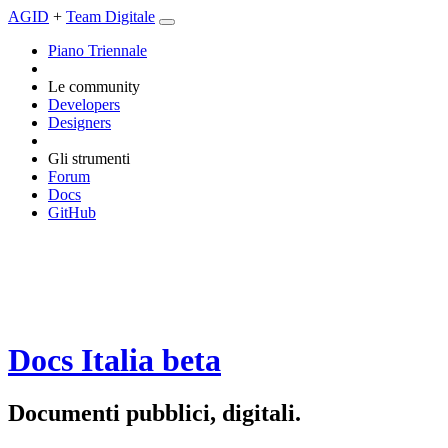
AGID
+
Team Digitale
Piano Triennale
Le community
Developers
Designers
Gli strumenti
Forum
Docs
GitHub
Docs Italia
beta
Documenti pubblici, digitali.