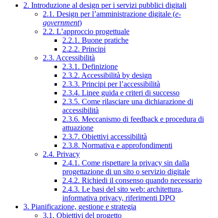
2. Introduzione al design per i servizi pubblici digitali
2.1. Design per l’amministrazione digitale (
e-
government
)
2.2. L’approccio progettuale
2.2.1. Buone pratiche
2.2.2. Principi
2.3. Accessibilità
2.3.1. Definizione
2.3.2. Accessibilità by design
2.3.3. Principi per l’accessibilità
2.3.4. Linee guida e criteri di successo
2.3.5. Come rilasciare una dichiarazione di
accessibilità
2.3.6. Meccanismo di feedback e procedura di
attuazione
2.3.7. Obiettivi accessibilità
2.3.8. Normativa e approfondimenti
2.4. Privacy
2.4.1. Come rispettare la privacy sin dalla
progettazione di un sito o servizio digitale
2.4.2. Richiedi il consenso quando necessario
2.4.3. Le basi del sito web: architettura,
informativa privacy, riferimenti DPO
3. Pianificazione, gestione e strategia
3.1. Obiettivi del progetto