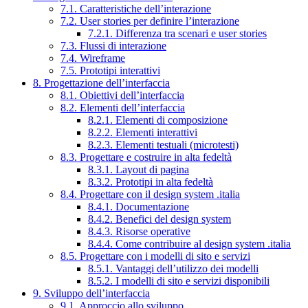
7.1. Caratteristiche dell’interazione
7.2. User stories per definire l’interazione
7.2.1. Differenza tra scenari e user stories
7.3. Flussi di interazione
7.4. Wireframe
7.5. Prototipi interattivi
8. Progettazione dell’interfaccia
8.1. Obiettivi dell’interfaccia
8.2. Elementi dell’interfaccia
8.2.1. Elementi di composizione
8.2.2. Elementi interattivi
8.2.3. Elementi testuali (microtesti)
8.3. Progettare e costruire in alta fedeltà
8.3.1. Layout di pagina
8.3.2. Prototipi in alta fedeltà
8.4. Progettare con il design system .italia
8.4.1. Documentazione
8.4.2. Benefici del design system
8.4.3. Risorse operative
8.4.4. Come contribuire al design system .italia
8.5. Progettare con i modelli di sito e servizi
8.5.1. Vantaggi dell’utilizzo dei modelli
8.5.2. I modelli di sito e servizi disponibili
9. Sviluppo dell’interfaccia
9.1. Approccio allo sviluppo