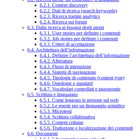
6.2.1. Content discovery
6.2.2. Dati di ricerca (search keywords)
6.2.3. Ricerca tramite analytics
6.2.4. Ricerca sui forum
6.3. Dalla ricerca ai bisogni degli utenti
6.3.1. User stories per definire i contenuti
6.3.2. Job stories per definire i contenuti
6.3.3. Criteri di accettazione
6.4. Architettura dell’informazione
6.4.1. Definire l’architettura dell’informazione
6.4.2. Alberatura
6.4.3. Flussi di interazione
6.4.4. Sistemi di navigazione
6.4.5. Tipologie di contenuto (content type)
6.4.6. Ontologie e standard
6.4.7. Vocabolari controllati e tassonomie
6.5. Scrittura e linguaggio
6.5.1. Come leggono le persone sul web
6.5.2. Le regole per un linguaggio semplice
6.5.3. Microtesti
6.5.4. Scrittura collaborativa
6.5.5. Content critique
6.5.6. Traduzione e localizzazione dei contenuti
6.6. Documenti