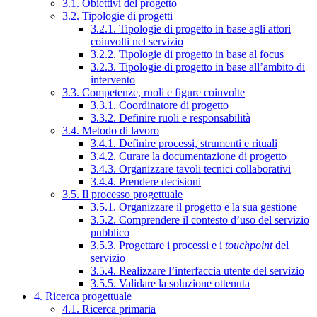
3.1. Obiettivi del progetto
3.2. Tipologie di progetti
3.2.1. Tipologie di progetto in base agli attori
coinvolti nel servizio
3.2.2. Tipologie di progetto in base al focus
3.2.3. Tipologie di progetto in base all’ambito di
intervento
3.3. Competenze, ruoli e figure coinvolte
3.3.1. Coordinatore di progetto
3.3.2. Definire ruoli e responsabilità
3.4. Metodo di lavoro
3.4.1. Definire processi, strumenti e rituali
3.4.2. Curare la documentazione di progetto
3.4.3. Organizzare tavoli tecnici collaborativi
3.4.4. Prendere decisioni
3.5. Il processo progettuale
3.5.1. Organizzare il progetto e la sua gestione
3.5.2. Comprendere il contesto d’uso del servizio
pubblico
3.5.3. Progettare i processi e i
touchpoint
del
servizio
3.5.4. Realizzare l’interfaccia utente del servizio
3.5.5. Validare la soluzione ottenuta
4. Ricerca progettuale
4.1. Ricerca primaria