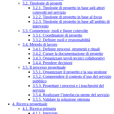
3.2. Tipologie di progetti
3.2.1. Tipologie di progetto in base agli attori
coinvolti nel servizio
3.2.2. Tipologie di progetto in base al focus
3.2.3. Tipologie di progetto in base all’ambito di
intervento
3.3. Competenze, ruoli e figure coinvolte
3.3.1. Coordinatore di progetto
3.3.2. Definire ruoli e responsabilità
3.4. Metodo di lavoro
3.4.1. Definire processi, strumenti e rituali
3.4.2. Curare la documentazione di progetto
3.4.3. Organizzare tavoli tecnici collaborativi
3.4.4. Prendere decisioni
3.5. Il processo progettuale
3.5.1. Organizzare il progetto e la sua gestione
3.5.2. Comprendere il contesto d’uso del servizio
pubblico
3.5.3. Progettare i processi e i
touchpoint
del
servizio
3.5.4. Realizzare l’interfaccia utente del servizio
3.5.5. Validare la soluzione ottenuta
4. Ricerca progettuale
4.1. Ricerca primaria
4.1.1. Interviste