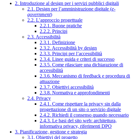
2. Introduzione al design per i servizi pubblici digitali
2.1. Design per l’amministrazione digitale (
e-
government
)
2.2. L’approccio progettuale
2.2.1. Buone pratiche
2.2.2. Principi
2.3. Accessibilità
2.3.1. Definizione
2.3.2. Accessibilità by design
2.3.3. Principi per l’accessibilità
2.3.4. Linee guida e criteri di successo
2.3.5. Come rilasciare una dichiarazione di
accessibilità
2.3.6. Meccanismo di feedback e procedura di
attuazione
2.3.7. Obiettivi accessibilità
2.3.8. Normativa e approfondimenti
2.4. Privacy
2.4.1. Come rispettare la privacy sin dalla
progettazione di un sito o servizio digitale
2.4.2. Richiedi il consenso quando necessario
2.4.3. Le basi del sito web: architettura,
informativa privacy, riferimenti DPO
3. Pianificazione, gestione e strategia
3.1. Obiettivi del progetto