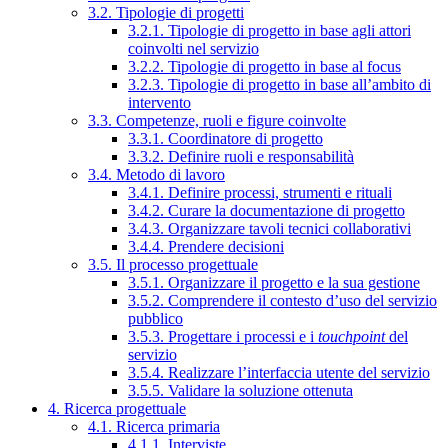
3.2. Tipologie di progetti
3.2.1. Tipologie di progetto in base agli attori
coinvolti nel servizio
3.2.2. Tipologie di progetto in base al focus
3.2.3. Tipologie di progetto in base all’ambito di
intervento
3.3. Competenze, ruoli e figure coinvolte
3.3.1. Coordinatore di progetto
3.3.2. Definire ruoli e responsabilità
3.4. Metodo di lavoro
3.4.1. Definire processi, strumenti e rituali
3.4.2. Curare la documentazione di progetto
3.4.3. Organizzare tavoli tecnici collaborativi
3.4.4. Prendere decisioni
3.5. Il processo progettuale
3.5.1. Organizzare il progetto e la sua gestione
3.5.2. Comprendere il contesto d’uso del servizio
pubblico
3.5.3. Progettare i processi e i
touchpoint
del
servizio
3.5.4. Realizzare l’interfaccia utente del servizio
3.5.5. Validare la soluzione ottenuta
4. Ricerca progettuale
4.1. Ricerca primaria
4.1.1. Interviste