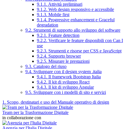
9.1.1. Attività preliminari
9.1.2. Web design responsivo e accessibile
9.1.3. Mobile first
9.1.4. Progressive enhancement e Graceful
degradation
9.2. Strumenti di supporto allo sviluppo del software
9.2.1. Feature detection
9.2.2. Verificare le feature disponibili con Can I
use
9.2.3. Strumenti e risorse per CSS e JavaScript
9.2.4. Supporto browser
9.2.5. Misurare le prestazioni
9.3. Catalogo del riuso
9.4. Sviluppare con il design system .italia
9.4.1. Il framework Bootstrap Italia
9.4.2. Il kit di sviluppo React
9.4.3. Il kit di sviluppo Angular
9.5. Sviluppare con i modelli di sito e servizi
1. Scopo, destinatari e uso del Manuale operativo di design
Team per la Trasformazione Digitale
in collaborazione con
Agenzia per l'Italia Digitale