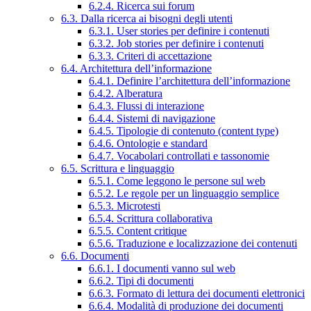
6.2.4. Ricerca sui forum
6.3. Dalla ricerca ai bisogni degli utenti
6.3.1. User stories per definire i contenuti
6.3.2. Job stories per definire i contenuti
6.3.3. Criteri di accettazione
6.4. Architettura dell’informazione
6.4.1. Definire l’architettura dell’informazione
6.4.2. Alberatura
6.4.3. Flussi di interazione
6.4.4. Sistemi di navigazione
6.4.5. Tipologie di contenuto (content type)
6.4.6. Ontologie e standard
6.4.7. Vocabolari controllati e tassonomie
6.5. Scrittura e linguaggio
6.5.1. Come leggono le persone sul web
6.5.2. Le regole per un linguaggio semplice
6.5.3. Microtesti
6.5.4. Scrittura collaborativa
6.5.5. Content critique
6.5.6. Traduzione e localizzazione dei contenuti
6.6. Documenti
6.6.1. I documenti vanno sul web
6.6.2. Tipi di documenti
6.6.3. Formato di lettura dei documenti elettronici
6.6.4. Modalità di produzione dei documenti