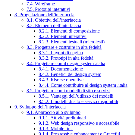
7.4. Wireframe
7.5. Prototipi interattivi
8. Progettazione dell’interfaccia
8.1. Obiettivi dell’interfaccia
8.2. Elementi dell’interfaccia
8.2.1. Elementi di composizione
8.2.2. Elementi interattivi
8.2.3. Elementi testuali (microtesti)
8.3. Progettare e costruire in alta fedeltà
8.3.1. Layout di pagina
8.3.2. Prototipi in alta fedeltà
8.4. Progettare con il design system .italia
8.4.1. Documentazione
8.4.2. Benefici del design system
8.4.3. Risorse operative
8.4.4. Come contribuire al design system .italia
8.5. Progettare con i modelli di sito e servizi
8.5.1. Vantaggi dell’utilizzo dei modelli
8.5.2. I modelli di sito e servizi disponibili
9. Sviluppo dell’interfaccia
9.1. Approccio allo sviluppo
9.1.1. Attività preliminari
9.1.2. Web design responsivo e accessibile
9.1.3. Mobile first
9.1.4. Progressive enhancement e Graceful