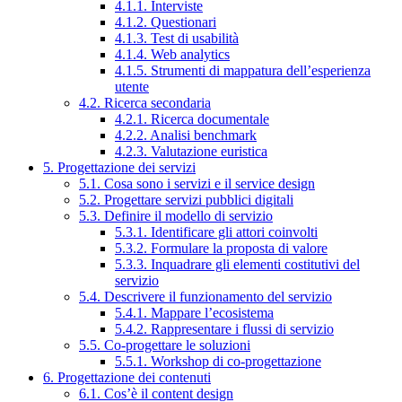
4.1.1. Interviste
4.1.2. Questionari
4.1.3. Test di usabilità
4.1.4. Web analytics
4.1.5. Strumenti di mappatura dell’esperienza
utente
4.2. Ricerca secondaria
4.2.1. Ricerca documentale
4.2.2. Analisi benchmark
4.2.3. Valutazione euristica
5. Progettazione dei servizi
5.1. Cosa sono i servizi e il service design
5.2. Progettare servizi pubblici digitali
5.3. Definire il modello di servizio
5.3.1. Identificare gli attori coinvolti
5.3.2. Formulare la proposta di valore
5.3.3. Inquadrare gli elementi costitutivi del
servizio
5.4. Descrivere il funzionamento del servizio
5.4.1. Mappare l’ecosistema
5.4.2. Rappresentare i flussi di servizio
5.5. Co-progettare le soluzioni
5.5.1. Workshop di co-progettazione
6. Progettazione dei contenuti
6.1. Cos’è il content design