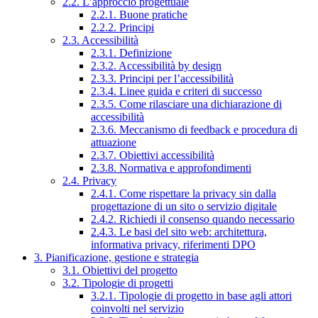
2.2. L’approccio progettuale
2.2.1. Buone pratiche
2.2.2. Principi
2.3. Accessibilità
2.3.1. Definizione
2.3.2. Accessibilità by design
2.3.3. Principi per l’accessibilità
2.3.4. Linee guida e criteri di successo
2.3.5. Come rilasciare una dichiarazione di
accessibilità
2.3.6. Meccanismo di feedback e procedura di
attuazione
2.3.7. Obiettivi accessibilità
2.3.8. Normativa e approfondimenti
2.4. Privacy
2.4.1. Come rispettare la privacy sin dalla
progettazione di un sito o servizio digitale
2.4.2. Richiedi il consenso quando necessario
2.4.3. Le basi del sito web: architettura,
informativa privacy, riferimenti DPO
3. Pianificazione, gestione e strategia
3.1. Obiettivi del progetto
3.2. Tipologie di progetti
3.2.1. Tipologie di progetto in base agli attori
coinvolti nel servizio