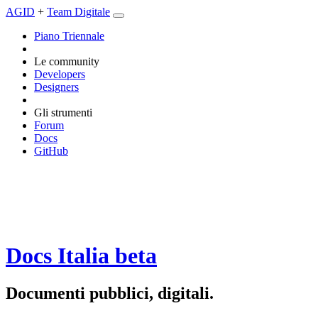
AGID
+
Team Digitale
Piano Triennale
Le community
Developers
Designers
Gli strumenti
Forum
Docs
GitHub
Docs Italia
beta
Documenti pubblici, digitali.