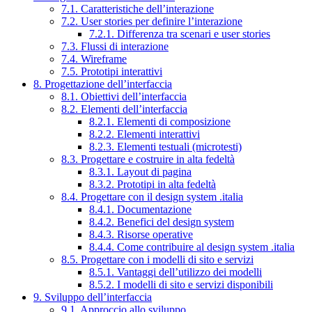
7.1. Caratteristiche dell’interazione
7.2. User stories per definire l’interazione
7.2.1. Differenza tra scenari e user stories
7.3. Flussi di interazione
7.4. Wireframe
7.5. Prototipi interattivi
8. Progettazione dell’interfaccia
8.1. Obiettivi dell’interfaccia
8.2. Elementi dell’interfaccia
8.2.1. Elementi di composizione
8.2.2. Elementi interattivi
8.2.3. Elementi testuali (microtesti)
8.3. Progettare e costruire in alta fedeltà
8.3.1. Layout di pagina
8.3.2. Prototipi in alta fedeltà
8.4. Progettare con il design system .italia
8.4.1. Documentazione
8.4.2. Benefici del design system
8.4.3. Risorse operative
8.4.4. Come contribuire al design system .italia
8.5. Progettare con i modelli di sito e servizi
8.5.1. Vantaggi dell’utilizzo dei modelli
8.5.2. I modelli di sito e servizi disponibili
9. Sviluppo dell’interfaccia
9.1. Approccio allo sviluppo