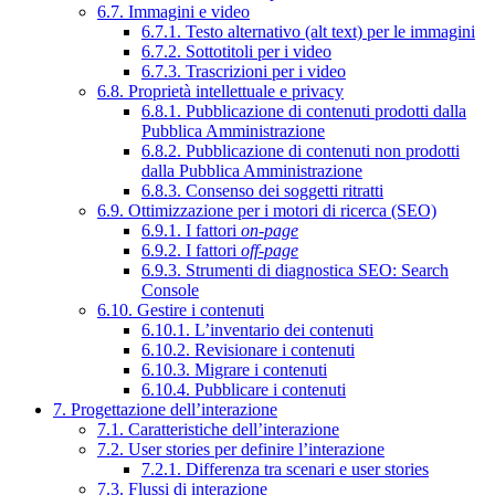
6.7. Immagini e video
6.7.1. Testo alternativo (alt text) per le immagini
6.7.2. Sottotitoli per i video
6.7.3. Trascrizioni per i video
6.8. Proprietà intellettuale e privacy
6.8.1. Pubblicazione di contenuti prodotti dalla
Pubblica Amministrazione
6.8.2. Pubblicazione di contenuti non prodotti
dalla Pubblica Amministrazione
6.8.3. Consenso dei soggetti ritratti
6.9. Ottimizzazione per i motori di ricerca (SEO)
6.9.1. I fattori
on-page
6.9.2. I fattori
off-page
6.9.3. Strumenti di diagnostica SEO: Search
Console
6.10. Gestire i contenuti
6.10.1. L’inventario dei contenuti
6.10.2. Revisionare i contenuti
6.10.3. Migrare i contenuti
6.10.4. Pubblicare i contenuti
7. Progettazione dell’interazione
7.1. Caratteristiche dell’interazione
7.2. User stories per definire l’interazione
7.2.1. Differenza tra scenari e user stories
7.3. Flussi di interazione