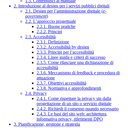
1.3. Contribuisci al manuale
2. Introduzione al design per i servizi pubblici digitali
2.1. Design per l’amministrazione digitale (
e-
government
)
2.2. L’approccio progettuale
2.2.1. Buone pratiche
2.2.2. Principi
2.3. Accessibilità
2.3.1. Definizione
2.3.2. Accessibilità by design
2.3.3. Principi per l’accessibilità
2.3.4. Linee guida e criteri di successo
2.3.5. Come rilasciare una dichiarazione di
accessibilità
2.3.6. Meccanismo di feedback e procedura di
attuazione
2.3.7. Obiettivi accessibilità
2.3.8. Normativa e approfondimenti
2.4. Privacy
2.4.1. Come rispettare la privacy sin dalla
progettazione di un sito o servizio digitale
2.4.2. Richiedi il consenso quando necessario
2.4.3. Le basi del sito web: architettura,
informativa privacy, riferimenti DPO
3. Pianificazione, gestione e strategia