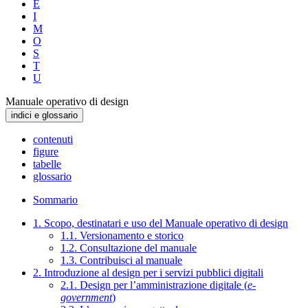
E
I
M
O
S
T
U
Manuale operativo di design
indici e glossario
contenuti
figure
tabelle
glossario
Sommario
1. Scopo, destinatari e uso del Manuale operativo di design
1.1. Versionamento e storico
1.2. Consultazione del manuale
1.3. Contribuisci al manuale
2. Introduzione al design per i servizi pubblici digitali
2.1. Design per l’amministrazione digitale (
e-
government
)