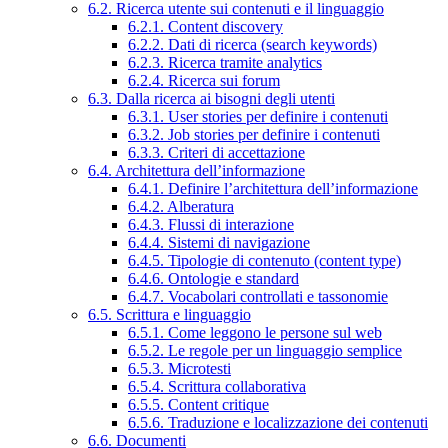
6.2. Ricerca utente sui contenuti e il linguaggio
6.2.1. Content discovery
6.2.2. Dati di ricerca (search keywords)
6.2.3. Ricerca tramite analytics
6.2.4. Ricerca sui forum
6.3. Dalla ricerca ai bisogni degli utenti
6.3.1. User stories per definire i contenuti
6.3.2. Job stories per definire i contenuti
6.3.3. Criteri di accettazione
6.4. Architettura dell’informazione
6.4.1. Definire l’architettura dell’informazione
6.4.2. Alberatura
6.4.3. Flussi di interazione
6.4.4. Sistemi di navigazione
6.4.5. Tipologie di contenuto (content type)
6.4.6. Ontologie e standard
6.4.7. Vocabolari controllati e tassonomie
6.5. Scrittura e linguaggio
6.5.1. Come leggono le persone sul web
6.5.2. Le regole per un linguaggio semplice
6.5.3. Microtesti
6.5.4. Scrittura collaborativa
6.5.5. Content critique
6.5.6. Traduzione e localizzazione dei contenuti
6.6. Documenti