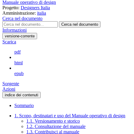
Manuale operativo di design
Progetto:
Designers Italia
Amministrazione:
italia
Cerca nel documento
Cerca nel documento
Informazioni
versione-corrente
Scarica
pdf
html
epub
Sorgente
Azioni
indice dei contenuti
Sommario
1. Scopo, destinatari e uso del Manuale operativo di design
1.1. Versionamento e storico
1.2. Consultazione del manuale
1.3. Contribuisci al manuale