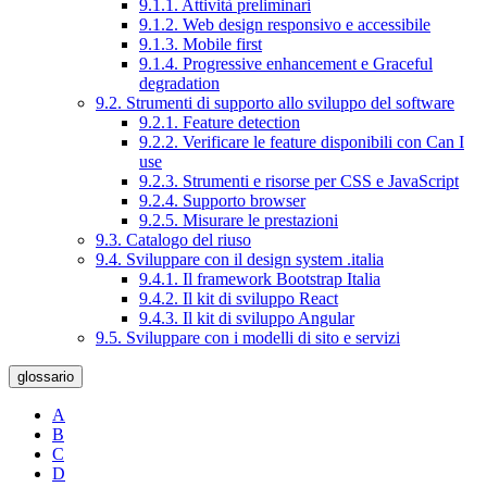
9.1.1. Attività preliminari
9.1.2. Web design responsivo e accessibile
9.1.3. Mobile first
9.1.4. Progressive enhancement e Graceful
degradation
9.2. Strumenti di supporto allo sviluppo del software
9.2.1. Feature detection
9.2.2. Verificare le feature disponibili con Can I
use
9.2.3. Strumenti e risorse per CSS e JavaScript
9.2.4. Supporto browser
9.2.5. Misurare le prestazioni
9.3. Catalogo del riuso
9.4. Sviluppare con il design system .italia
9.4.1. Il framework Bootstrap Italia
9.4.2. Il kit di sviluppo React
9.4.3. Il kit di sviluppo Angular
9.5. Sviluppare con i modelli di sito e servizi
glossario
A
B
C
D