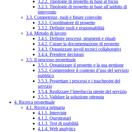
3.2.2. Tipologie di progetto in base al focus
3.2.3. Tipologie di progetto in base all’ambito di
intervento
3.3. Competenze, ruoli e figure coinvolte
3.3.1. Coordinatore di progetto
3.3.2. Definire ruoli e responsabilità
3.4. Metodo di lavoro
3.4.1. Definire processi, strumenti e rituali
3.4.2. Curare la documentazione di progetto
3.4.3. Organizzare tavoli tecnici collaborativi
3.4.4. Prendere decisioni
3.5. Il processo progettuale
3.5.1. Organizzare il progetto e la sua gestione
3.5.2. Comprendere il contesto d’uso del servizio
pubblico
3.5.3. Progettare i processi e i
touchpoint
del
servizio
3.5.4. Realizzare l’interfaccia utente del servizio
3.5.5. Validare la soluzione ottenuta
4. Ricerca progettuale
4.1. Ricerca primaria
4.1.1. Interviste
4.1.2. Questionari
4.1.3. Test di usabilità
4.1.4. Web analytics