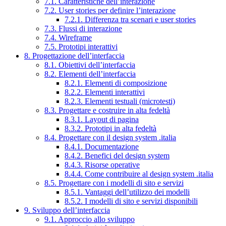
7.1. Caratteristiche dell’interazione
7.2. User stories per definire l’interazione
7.2.1. Differenza tra scenari e user stories
7.3. Flussi di interazione
7.4. Wireframe
7.5. Prototipi interattivi
8. Progettazione dell’interfaccia
8.1. Obiettivi dell’interfaccia
8.2. Elementi dell’interfaccia
8.2.1. Elementi di composizione
8.2.2. Elementi interattivi
8.2.3. Elementi testuali (microtesti)
8.3. Progettare e costruire in alta fedeltà
8.3.1. Layout di pagina
8.3.2. Prototipi in alta fedeltà
8.4. Progettare con il design system .italia
8.4.1. Documentazione
8.4.2. Benefici del design system
8.4.3. Risorse operative
8.4.4. Come contribuire al design system .italia
8.5. Progettare con i modelli di sito e servizi
8.5.1. Vantaggi dell’utilizzo dei modelli
8.5.2. I modelli di sito e servizi disponibili
9. Sviluppo dell’interfaccia
9.1. Approccio allo sviluppo