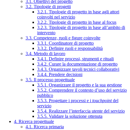
3.1. Obiettivi del progetto
3.2. Tipologie di progetti
3.2.1. Tipologie di progetto in base agli attori
coinvolti nel servizio
3.2.2. Tipologie di progetto in base al focus
3.2.3. Tipologie di progetto in base all’ambito di
intervento
3.3. Competenze, ruoli e figure coinvolte
3.3.1. Coordinatore di progetto
3.3.2. Definire ruoli e responsabilità
3.4. Metodo di lavoro
3.4.1. Definire processi, strumenti e rituali
3.4.2. Curare la documentazione di progetto
3.4.3. Organizzare tavoli tecnici collaborativi
3.4.4. Prendere decisioni
3.5. Il processo progettuale
3.5.1. Organizzare il progetto e la sua gestione
3.5.2. Comprendere il contesto d’uso del servizio
pubblico
3.5.3. Progettare i processi e i
touchpoint
del
servizio
3.5.4. Realizzare l’interfaccia utente del servizio
3.5.5. Validare la soluzione ottenuta
4. Ricerca progettuale
4.1. Ricerca primaria