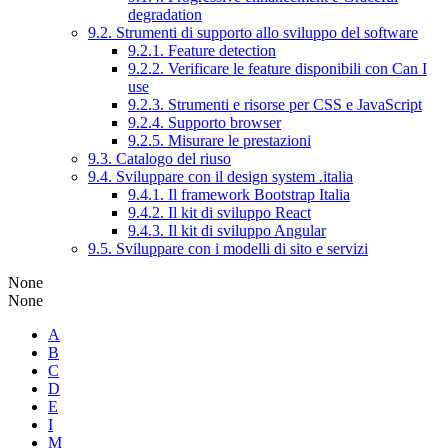
degradation
9.2. Strumenti di supporto allo sviluppo del software
9.2.1. Feature detection
9.2.2. Verificare le feature disponibili con Can I
use
9.2.3. Strumenti e risorse per CSS e JavaScript
9.2.4. Supporto browser
9.2.5. Misurare le prestazioni
9.3. Catalogo del riuso
9.4. Sviluppare con il design system .italia
9.4.1. Il framework Bootstrap Italia
9.4.2. Il kit di sviluppo React
9.4.3. Il kit di sviluppo Angular
9.5. Sviluppare con i modelli di sito e servizi
None
None
A
B
C
D
E
I
M