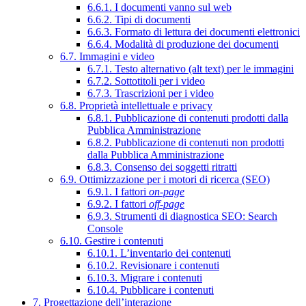
6.6.1. I documenti vanno sul web
6.6.2. Tipi di documenti
6.6.3. Formato di lettura dei documenti elettronici
6.6.4. Modalità di produzione dei documenti
6.7. Immagini e video
6.7.1. Testo alternativo (alt text) per le immagini
6.7.2. Sottotitoli per i video
6.7.3. Trascrizioni per i video
6.8. Proprietà intellettuale e privacy
6.8.1. Pubblicazione di contenuti prodotti dalla
Pubblica Amministrazione
6.8.2. Pubblicazione di contenuti non prodotti
dalla Pubblica Amministrazione
6.8.3. Consenso dei soggetti ritratti
6.9. Ottimizzazione per i motori di ricerca (SEO)
6.9.1. I fattori
on-page
6.9.2. I fattori
off-page
6.9.3. Strumenti di diagnostica SEO: Search
Console
6.10. Gestire i contenuti
6.10.1. L’inventario dei contenuti
6.10.2. Revisionare i contenuti
6.10.3. Migrare i contenuti
6.10.4. Pubblicare i contenuti
7. Progettazione dell’interazione