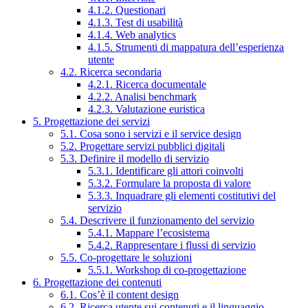
4.1.2. Questionari
4.1.3. Test di usabilità
4.1.4. Web analytics
4.1.5. Strumenti di mappatura dell’esperienza
utente
4.2. Ricerca secondaria
4.2.1. Ricerca documentale
4.2.2. Analisi benchmark
4.2.3. Valutazione euristica
5. Progettazione dei servizi
5.1. Cosa sono i servizi e il service design
5.2. Progettare servizi pubblici digitali
5.3. Definire il modello di servizio
5.3.1. Identificare gli attori coinvolti
5.3.2. Formulare la proposta di valore
5.3.3. Inquadrare gli elementi costitutivi del
servizio
5.4. Descrivere il funzionamento del servizio
5.4.1. Mappare l’ecosistema
5.4.2. Rappresentare i flussi di servizio
5.5. Co-progettare le soluzioni
5.5.1. Workshop di co-progettazione
6. Progettazione dei contenuti
6.1. Cos’è il content design
6.2. Ricerca utente sui contenuti e il linguaggio