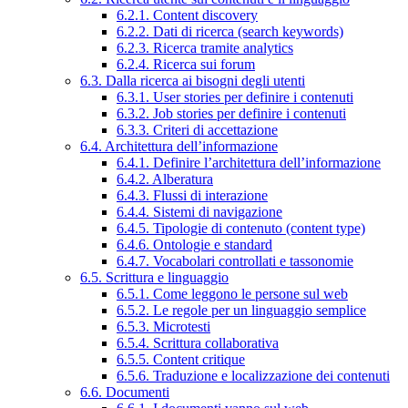
6.2.1. Content discovery
6.2.2. Dati di ricerca (search keywords)
6.2.3. Ricerca tramite analytics
6.2.4. Ricerca sui forum
6.3. Dalla ricerca ai bisogni degli utenti
6.3.1. User stories per definire i contenuti
6.3.2. Job stories per definire i contenuti
6.3.3. Criteri di accettazione
6.4. Architettura dell’informazione
6.4.1. Definire l’architettura dell’informazione
6.4.2. Alberatura
6.4.3. Flussi di interazione
6.4.4. Sistemi di navigazione
6.4.5. Tipologie di contenuto (content type)
6.4.6. Ontologie e standard
6.4.7. Vocabolari controllati e tassonomie
6.5. Scrittura e linguaggio
6.5.1. Come leggono le persone sul web
6.5.2. Le regole per un linguaggio semplice
6.5.3. Microtesti
6.5.4. Scrittura collaborativa
6.5.5. Content critique
6.5.6. Traduzione e localizzazione dei contenuti
6.6. Documenti