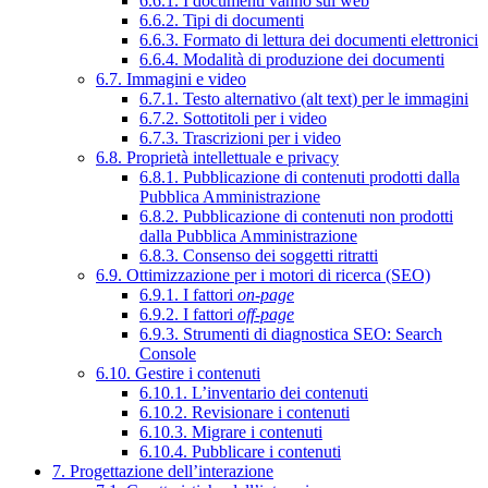
6.6.1. I documenti vanno sul web
6.6.2. Tipi di documenti
6.6.3. Formato di lettura dei documenti elettronici
6.6.4. Modalità di produzione dei documenti
6.7. Immagini e video
6.7.1. Testo alternativo (alt text) per le immagini
6.7.2. Sottotitoli per i video
6.7.3. Trascrizioni per i video
6.8. Proprietà intellettuale e privacy
6.8.1. Pubblicazione di contenuti prodotti dalla
Pubblica Amministrazione
6.8.2. Pubblicazione di contenuti non prodotti
dalla Pubblica Amministrazione
6.8.3. Consenso dei soggetti ritratti
6.9. Ottimizzazione per i motori di ricerca (SEO)
6.9.1. I fattori
on-page
6.9.2. I fattori
off-page
6.9.3. Strumenti di diagnostica SEO: Search
Console
6.10. Gestire i contenuti
6.10.1. L’inventario dei contenuti
6.10.2. Revisionare i contenuti
6.10.3. Migrare i contenuti
6.10.4. Pubblicare i contenuti
7. Progettazione dell’interazione