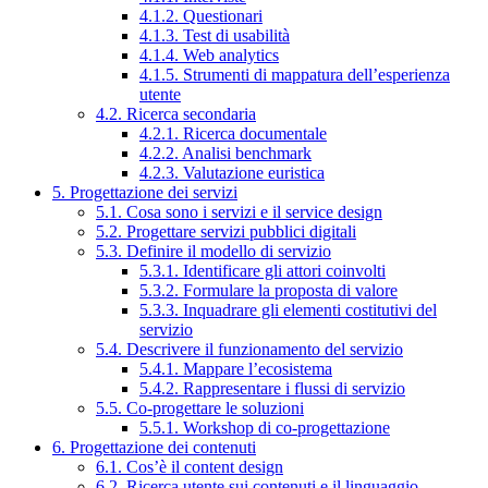
4.1.2. Questionari
4.1.3. Test di usabilità
4.1.4. Web analytics
4.1.5. Strumenti di mappatura dell’esperienza
utente
4.2. Ricerca secondaria
4.2.1. Ricerca documentale
4.2.2. Analisi benchmark
4.2.3. Valutazione euristica
5. Progettazione dei servizi
5.1. Cosa sono i servizi e il service design
5.2. Progettare servizi pubblici digitali
5.3. Definire il modello di servizio
5.3.1. Identificare gli attori coinvolti
5.3.2. Formulare la proposta di valore
5.3.3. Inquadrare gli elementi costitutivi del
servizio
5.4. Descrivere il funzionamento del servizio
5.4.1. Mappare l’ecosistema
5.4.2. Rappresentare i flussi di servizio
5.5. Co-progettare le soluzioni
5.5.1. Workshop di co-progettazione
6. Progettazione dei contenuti
6.1. Cos’è il content design
6.2. Ricerca utente sui contenuti e il linguaggio