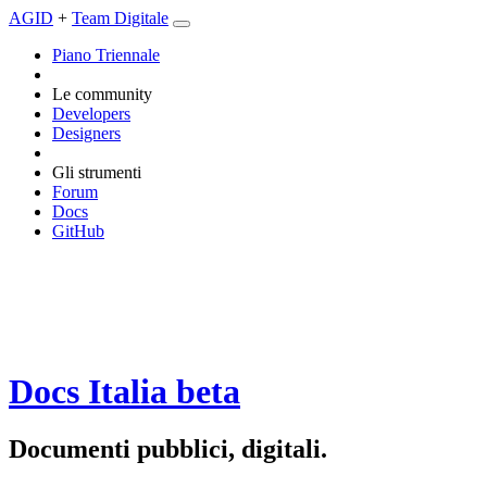
AGID
+
Team Digitale
Piano Triennale
Le community
Developers
Designers
Gli strumenti
Forum
Docs
GitHub
Docs Italia
beta
Documenti pubblici, digitali.