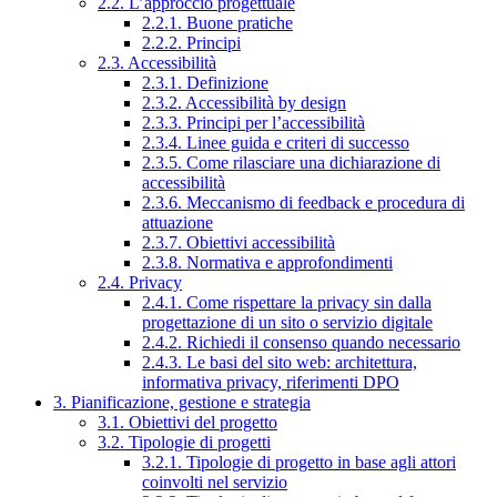
2.2. L’approccio progettuale
2.2.1. Buone pratiche
2.2.2. Principi
2.3. Accessibilità
2.3.1. Definizione
2.3.2. Accessibilità by design
2.3.3. Principi per l’accessibilità
2.3.4. Linee guida e criteri di successo
2.3.5. Come rilasciare una dichiarazione di
accessibilità
2.3.6. Meccanismo di feedback e procedura di
attuazione
2.3.7. Obiettivi accessibilità
2.3.8. Normativa e approfondimenti
2.4. Privacy
2.4.1. Come rispettare la privacy sin dalla
progettazione di un sito o servizio digitale
2.4.2. Richiedi il consenso quando necessario
2.4.3. Le basi del sito web: architettura,
informativa privacy, riferimenti DPO
3. Pianificazione, gestione e strategia
3.1. Obiettivi del progetto
3.2. Tipologie di progetti
3.2.1. Tipologie di progetto in base agli attori
coinvolti nel servizio