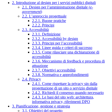
2. Introduzione al design per i servizi pubblici digitali
2.1. Design per l’amministrazione digitale (
e-
government
)
2.2. L’approccio progettuale
2.2.1. Buone pratiche
2.2.2. Principi
2.3. Accessibilità
2.3.1. Definizione
2.3.2. Accessibilità by design
2.3.3. Principi per l’accessibilità
2.3.4. Linee guida e criteri di successo
2.3.5. Come rilasciare una dichiarazione di
accessibilità
2.3.6. Meccanismo di feedback e procedura di
attuazione
2.3.7. Obiettivi accessibilità
2.3.8. Normativa e approfondimenti
2.4. Privacy
2.4.1. Come rispettare la privacy sin dalla
progettazione di un sito o servizio digitale
2.4.2. Richiedi il consenso quando necessario
2.4.3. Le basi del sito web: architettura,
informativa privacy, riferimenti DPO
3. Pianificazione, gestione e strategia
3.1. Obiettivi del progetto