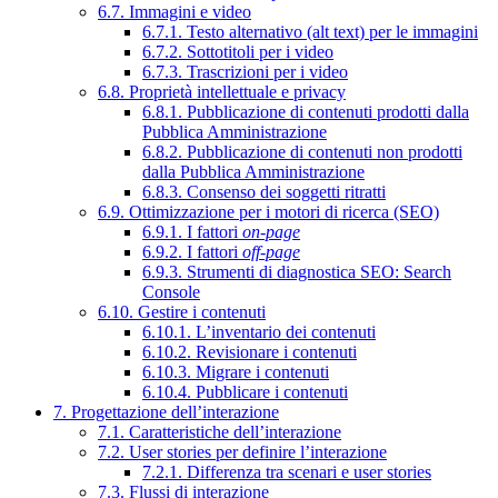
6.7. Immagini e video
6.7.1. Testo alternativo (alt text) per le immagini
6.7.2. Sottotitoli per i video
6.7.3. Trascrizioni per i video
6.8. Proprietà intellettuale e privacy
6.8.1. Pubblicazione di contenuti prodotti dalla
Pubblica Amministrazione
6.8.2. Pubblicazione di contenuti non prodotti
dalla Pubblica Amministrazione
6.8.3. Consenso dei soggetti ritratti
6.9. Ottimizzazione per i motori di ricerca (SEO)
6.9.1. I fattori
on-page
6.9.2. I fattori
off-page
6.9.3. Strumenti di diagnostica SEO: Search
Console
6.10. Gestire i contenuti
6.10.1. L’inventario dei contenuti
6.10.2. Revisionare i contenuti
6.10.3. Migrare i contenuti
6.10.4. Pubblicare i contenuti
7. Progettazione dell’interazione
7.1. Caratteristiche dell’interazione
7.2. User stories per definire l’interazione
7.2.1. Differenza tra scenari e user stories
7.3. Flussi di interazione