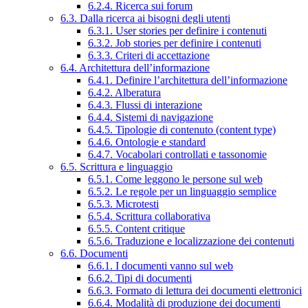
6.2.4. Ricerca sui forum
6.3. Dalla ricerca ai bisogni degli utenti
6.3.1. User stories per definire i contenuti
6.3.2. Job stories per definire i contenuti
6.3.3. Criteri di accettazione
6.4. Architettura dell’informazione
6.4.1. Definire l’architettura dell’informazione
6.4.2. Alberatura
6.4.3. Flussi di interazione
6.4.4. Sistemi di navigazione
6.4.5. Tipologie di contenuto (content type)
6.4.6. Ontologie e standard
6.4.7. Vocabolari controllati e tassonomie
6.5. Scrittura e linguaggio
6.5.1. Come leggono le persone sul web
6.5.2. Le regole per un linguaggio semplice
6.5.3. Microtesti
6.5.4. Scrittura collaborativa
6.5.5. Content critique
6.5.6. Traduzione e localizzazione dei contenuti
6.6. Documenti
6.6.1. I documenti vanno sul web
6.6.2. Tipi di documenti
6.6.3. Formato di lettura dei documenti elettronici
6.6.4. Modalità di produzione dei documenti