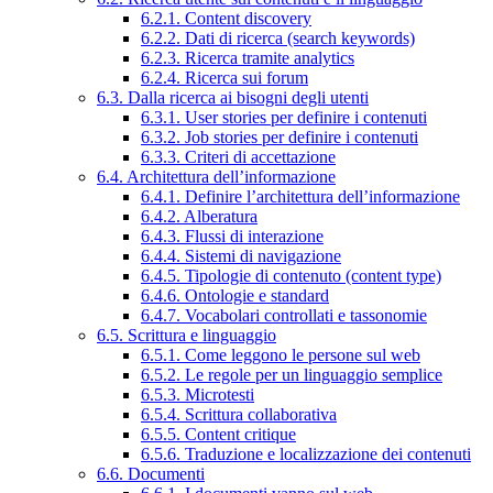
6.2.1. Content discovery
6.2.2. Dati di ricerca (search keywords)
6.2.3. Ricerca tramite analytics
6.2.4. Ricerca sui forum
6.3. Dalla ricerca ai bisogni degli utenti
6.3.1. User stories per definire i contenuti
6.3.2. Job stories per definire i contenuti
6.3.3. Criteri di accettazione
6.4. Architettura dell’informazione
6.4.1. Definire l’architettura dell’informazione
6.4.2. Alberatura
6.4.3. Flussi di interazione
6.4.4. Sistemi di navigazione
6.4.5. Tipologie di contenuto (content type)
6.4.6. Ontologie e standard
6.4.7. Vocabolari controllati e tassonomie
6.5. Scrittura e linguaggio
6.5.1. Come leggono le persone sul web
6.5.2. Le regole per un linguaggio semplice
6.5.3. Microtesti
6.5.4. Scrittura collaborativa
6.5.5. Content critique
6.5.6. Traduzione e localizzazione dei contenuti
6.6. Documenti