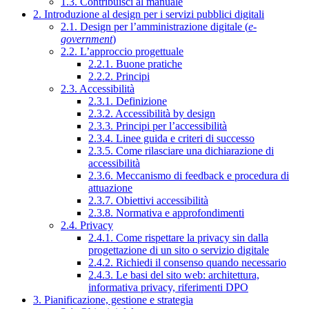
1.3. Contribuisci al manuale
2. Introduzione al design per i servizi pubblici digitali
2.1. Design per l’amministrazione digitale (
e-
government
)
2.2. L’approccio progettuale
2.2.1. Buone pratiche
2.2.2. Principi
2.3. Accessibilità
2.3.1. Definizione
2.3.2. Accessibilità by design
2.3.3. Principi per l’accessibilità
2.3.4. Linee guida e criteri di successo
2.3.5. Come rilasciare una dichiarazione di
accessibilità
2.3.6. Meccanismo di feedback e procedura di
attuazione
2.3.7. Obiettivi accessibilità
2.3.8. Normativa e approfondimenti
2.4. Privacy
2.4.1. Come rispettare la privacy sin dalla
progettazione di un sito o servizio digitale
2.4.2. Richiedi il consenso quando necessario
2.4.3. Le basi del sito web: architettura,
informativa privacy, riferimenti DPO
3. Pianificazione, gestione e strategia