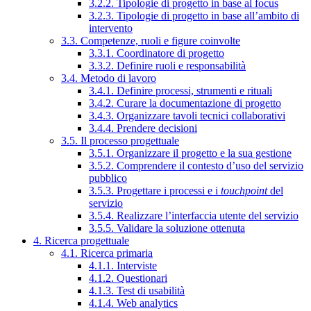
3.2.2. Tipologie di progetto in base al focus
3.2.3. Tipologie di progetto in base all’ambito di
intervento
3.3. Competenze, ruoli e figure coinvolte
3.3.1. Coordinatore di progetto
3.3.2. Definire ruoli e responsabilità
3.4. Metodo di lavoro
3.4.1. Definire processi, strumenti e rituali
3.4.2. Curare la documentazione di progetto
3.4.3. Organizzare tavoli tecnici collaborativi
3.4.4. Prendere decisioni
3.5. Il processo progettuale
3.5.1. Organizzare il progetto e la sua gestione
3.5.2. Comprendere il contesto d’uso del servizio
pubblico
3.5.3. Progettare i processi e i
touchpoint
del
servizio
3.5.4. Realizzare l’interfaccia utente del servizio
3.5.5. Validare la soluzione ottenuta
4. Ricerca progettuale
4.1. Ricerca primaria
4.1.1. Interviste
4.1.2. Questionari
4.1.3. Test di usabilità
4.1.4. Web analytics