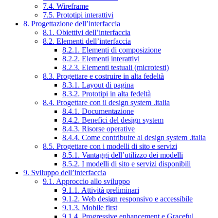
7.4. Wireframe
7.5. Prototipi interattivi
8. Progettazione dell’interfaccia
8.1. Obiettivi dell’interfaccia
8.2. Elementi dell’interfaccia
8.2.1. Elementi di composizione
8.2.2. Elementi interattivi
8.2.3. Elementi testuali (microtesti)
8.3. Progettare e costruire in alta fedeltà
8.3.1. Layout di pagina
8.3.2. Prototipi in alta fedeltà
8.4. Progettare con il design system .italia
8.4.1. Documentazione
8.4.2. Benefici del design system
8.4.3. Risorse operative
8.4.4. Come contribuire al design system .italia
8.5. Progettare con i modelli di sito e servizi
8.5.1. Vantaggi dell’utilizzo dei modelli
8.5.2. I modelli di sito e servizi disponibili
9. Sviluppo dell’interfaccia
9.1. Approccio allo sviluppo
9.1.1. Attività preliminari
9.1.2. Web design responsivo e accessibile
9.1.3. Mobile first
9.1.4. Progressive enhancement e Graceful