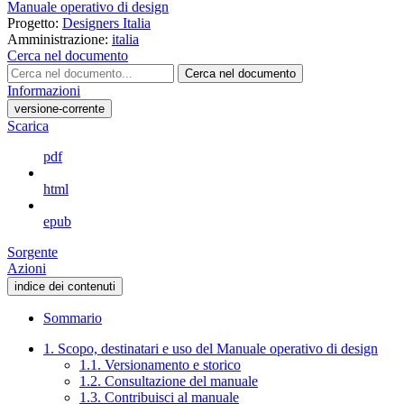
Manuale operativo di design
Progetto:
Designers Italia
Amministrazione:
italia
Cerca nel documento
Cerca nel documento
Informazioni
versione-corrente
Scarica
pdf
html
epub
Sorgente
Azioni
indice dei contenuti
Sommario
1. Scopo, destinatari e uso del Manuale operativo di design
1.1. Versionamento e storico
1.2. Consultazione del manuale
1.3. Contribuisci al manuale