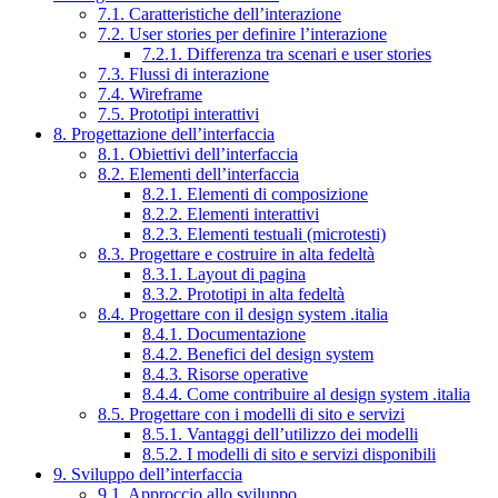
7.1. Caratteristiche dell’interazione
7.2. User stories per definire l’interazione
7.2.1. Differenza tra scenari e user stories
7.3. Flussi di interazione
7.4. Wireframe
7.5. Prototipi interattivi
8. Progettazione dell’interfaccia
8.1. Obiettivi dell’interfaccia
8.2. Elementi dell’interfaccia
8.2.1. Elementi di composizione
8.2.2. Elementi interattivi
8.2.3. Elementi testuali (microtesti)
8.3. Progettare e costruire in alta fedeltà
8.3.1. Layout di pagina
8.3.2. Prototipi in alta fedeltà
8.4. Progettare con il design system .italia
8.4.1. Documentazione
8.4.2. Benefici del design system
8.4.3. Risorse operative
8.4.4. Come contribuire al design system .italia
8.5. Progettare con i modelli di sito e servizi
8.5.1. Vantaggi dell’utilizzo dei modelli
8.5.2. I modelli di sito e servizi disponibili
9. Sviluppo dell’interfaccia
9.1. Approccio allo sviluppo