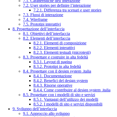
7.1. Caratteristiche dell’interazione
7.2. User stories per definire l’interazione
7.2.1. Differenza tra scenari e user stories
7.3. Flussi di interazione
7.4. Wireframe
7.5. Prototipi interattivi
8. Progettazione dell’interfaccia
8.1. Obiettivi dell’interfaccia
8.2. Elementi dell’interfaccia
8.2.1. Elementi di composizione
8.2.2. Elementi interattivi
8.2.3. Elementi testuali (microtesti)
8.3. Progettare e costruire in alta fedeltà
8.3.1. Layout di pagina
8.3.2. Prototipi in alta fedeltà
8.4. Progettare con il design system .italia
8.4.1. Documentazione
8.4.2. Benefici del design system
8.4.3. Risorse operative
8.4.4. Come contribuire al design system .italia
8.5. Progettare con i modelli di sito e servizi
8.5.1. Vantaggi dell’utilizzo dei modelli
8.5.2. I modelli di sito e servizi disponibili
9. Sviluppo dell’interfaccia
9.1. Approccio allo sviluppo