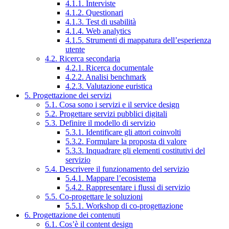
4.1.1. Interviste
4.1.2. Questionari
4.1.3. Test di usabilità
4.1.4. Web analytics
4.1.5. Strumenti di mappatura dell’esperienza
utente
4.2. Ricerca secondaria
4.2.1. Ricerca documentale
4.2.2. Analisi benchmark
4.2.3. Valutazione euristica
5. Progettazione dei servizi
5.1. Cosa sono i servizi e il service design
5.2. Progettare servizi pubblici digitali
5.3. Definire il modello di servizio
5.3.1. Identificare gli attori coinvolti
5.3.2. Formulare la proposta di valore
5.3.3. Inquadrare gli elementi costitutivi del
servizio
5.4. Descrivere il funzionamento del servizio
5.4.1. Mappare l’ecosistema
5.4.2. Rappresentare i flussi di servizio
5.5. Co-progettare le soluzioni
5.5.1. Workshop di co-progettazione
6. Progettazione dei contenuti
6.1. Cos’è il content design