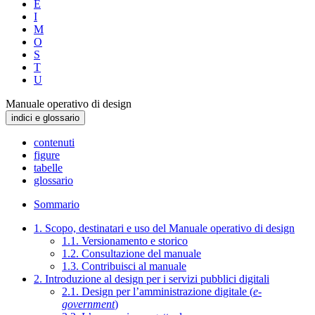
E
I
M
O
S
T
U
Manuale operativo di design
indici e glossario
contenuti
figure
tabelle
glossario
Sommario
1. Scopo, destinatari e uso del Manuale operativo di design
1.1. Versionamento e storico
1.2. Consultazione del manuale
1.3. Contribuisci al manuale
2. Introduzione al design per i servizi pubblici digitali
2.1. Design per l’amministrazione digitale (
e-
government
)