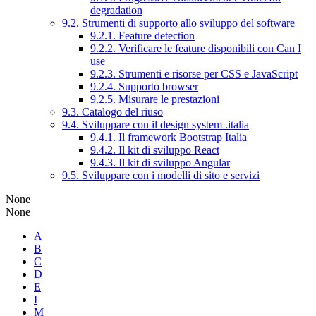
degradation
9.2. Strumenti di supporto allo sviluppo del software
9.2.1. Feature detection
9.2.2. Verificare le feature disponibili con Can I
use
9.2.3. Strumenti e risorse per CSS e JavaScript
9.2.4. Supporto browser
9.2.5. Misurare le prestazioni
9.3. Catalogo del riuso
9.4. Sviluppare con il design system .italia
9.4.1. Il framework Bootstrap Italia
9.4.2. Il kit di sviluppo React
9.4.3. Il kit di sviluppo Angular
9.5. Sviluppare con i modelli di sito e servizi
None
None
A
B
C
D
E
I
M