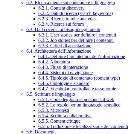
6.2. Ricerca utente sui contenuti e il linguaggio
6.2.1. Content discovery
6.2.2. Dati di ricerca (search keywords)
6.2.3. Ricerca tramite analytics
6.2.4. Ricerca sui forum
6.3. Dalla ricerca ai bisogni degli utenti
6.3.1. User stories per definire i contenuti
6.3.2. Job stories per definire i contenuti
6.3.3. Criteri di accettazione
6.4. Architettura dell’informazione
6.4.1. Definire l’architettura dell’informazione
6.4.2. Alberatura
6.4.3. Flussi di interazione
6.4.4. Sistemi di navigazione
6.4.5. Tipologie di contenuto (content type)
6.4.6. Ontologie e standard
6.4.7. Vocabolari controllati e tassonomie
6.5. Scrittura e linguaggio
6.5.1. Come leggono le persone sul web
6.5.2. Le regole per un linguaggio semplice
6.5.3. Microtesti
6.5.4. Scrittura collaborativa
6.5.5. Content critique
6.5.6. Traduzione e localizzazione dei contenuti
6.6. Documenti