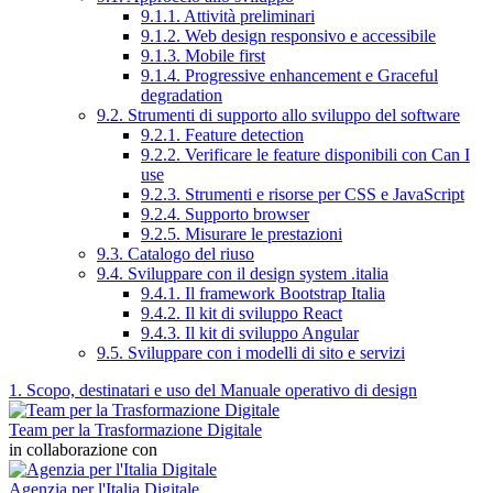
9.1.1. Attività preliminari
9.1.2. Web design responsivo e accessibile
9.1.3. Mobile first
9.1.4. Progressive enhancement e Graceful
degradation
9.2. Strumenti di supporto allo sviluppo del software
9.2.1. Feature detection
9.2.2. Verificare le feature disponibili con Can I
use
9.2.3. Strumenti e risorse per CSS e JavaScript
9.2.4. Supporto browser
9.2.5. Misurare le prestazioni
9.3. Catalogo del riuso
9.4. Sviluppare con il design system .italia
9.4.1. Il framework Bootstrap Italia
9.4.2. Il kit di sviluppo React
9.4.3. Il kit di sviluppo Angular
9.5. Sviluppare con i modelli di sito e servizi
1. Scopo, destinatari e uso del Manuale operativo di design
Team per la Trasformazione Digitale
in collaborazione con
Agenzia per l'Italia Digitale