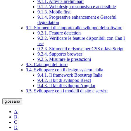
9.1.1. Attività preliminari
9.1.2. Web design responsivo e accessibile
9.1.3. Mobile first
9.1.4. Progressive enhancement e Graceful
degradation
9.2. Strumenti di supporto allo sviluppo del software
9.2.1. Feature detection
9.2.2. Verificare le feature disponibili con Can I
use
9.2.3. Strumenti e risorse per CSS e JavaScript
9.2.4. Supporto browser
9.2.5. Misurare le prestazioni
9.3. Catalogo del riuso
9.4. Sviluppare con il design system .italia
9.4.1. Il framework Bootstrap Italia
9.4.2. Il kit di sviluppo React
9.4.3. Il kit di sviluppo Angular
9.5. Sviluppare con i modelli di sito e servizi
glossario
A
B
C
D