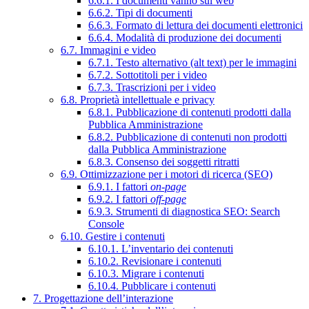
6.6.1. I documenti vanno sul web
6.6.2. Tipi di documenti
6.6.3. Formato di lettura dei documenti elettronici
6.6.4. Modalità di produzione dei documenti
6.7. Immagini e video
6.7.1. Testo alternativo (alt text) per le immagini
6.7.2. Sottotitoli per i video
6.7.3. Trascrizioni per i video
6.8. Proprietà intellettuale e privacy
6.8.1. Pubblicazione di contenuti prodotti dalla
Pubblica Amministrazione
6.8.2. Pubblicazione di contenuti non prodotti
dalla Pubblica Amministrazione
6.8.3. Consenso dei soggetti ritratti
6.9. Ottimizzazione per i motori di ricerca (SEO)
6.9.1. I fattori
on-page
6.9.2. I fattori
off-page
6.9.3. Strumenti di diagnostica SEO: Search
Console
6.10. Gestire i contenuti
6.10.1. L’inventario dei contenuti
6.10.2. Revisionare i contenuti
6.10.3. Migrare i contenuti
6.10.4. Pubblicare i contenuti
7. Progettazione dell’interazione