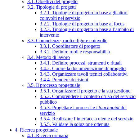
3.1. Obiettivi del progetto
3.2. Tipologie di progetti
3.2.1. Tipologie di progetto in base agli attori
coinvolti nel servizio
3.2.2. Tipologie di progetto in base al focus
3.2.3. Tipologie di progetto in base all’ambito di
intervento
3.3. Competenze, ruoli e figure coinvolte
3.3.1. Coordinatore di progetto
3.3.2. Definire ruoli e responsabilità
3.4. Metodo di lavoro
3.4.1. Definire processi, strumenti e rituali
3.4.2. Curare la documentazione di progetto
3.4.3. Organizzare tavoli tecnici collaborativi
3.4.4. Prendere decisioni
3.5. Il processo progettuale
3.5.1. Organizzare il progetto e la sua gestione
3.5.2. Comprendere il contesto d’uso del servizio
pubblico
3.5.3. Progettare i processi e i
touchpoint
del
servizio
3.5.4. Realizzare l’interfaccia utente del servizio
3.5.5. Validare la soluzione ottenuta
4. Ricerca progettuale
4.1. Ricerca primaria