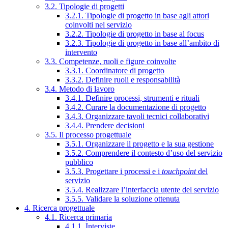
3.2. Tipologie di progetti
3.2.1. Tipologie di progetto in base agli attori
coinvolti nel servizio
3.2.2. Tipologie di progetto in base al focus
3.2.3. Tipologie di progetto in base all’ambito di
intervento
3.3. Competenze, ruoli e figure coinvolte
3.3.1. Coordinatore di progetto
3.3.2. Definire ruoli e responsabilità
3.4. Metodo di lavoro
3.4.1. Definire processi, strumenti e rituali
3.4.2. Curare la documentazione di progetto
3.4.3. Organizzare tavoli tecnici collaborativi
3.4.4. Prendere decisioni
3.5. Il processo progettuale
3.5.1. Organizzare il progetto e la sua gestione
3.5.2. Comprendere il contesto d’uso del servizio
pubblico
3.5.3. Progettare i processi e i
touchpoint
del
servizio
3.5.4. Realizzare l’interfaccia utente del servizio
3.5.5. Validare la soluzione ottenuta
4. Ricerca progettuale
4.1. Ricerca primaria
4.1.1. Interviste