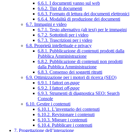
6.6.1. I documenti vanno sul web
6.6.2. Tipi di documenti
6.6.3. Formato di lettura dei documenti elettronici
6.6.4. Modalità di produzione dei documenti
6.7. Immagini e video
6.7.1. Testo alternativo (alt text) per le immagini
6.7.2. Sottotitoli per i video
6.7.3. Trascrizioni per i video
6.8. Proprietà intellettuale e privacy
6.8.1. Pubblicazione di contenuti prodotti dalla
Pubblica Amministrazione
6.8.2. Pubblicazione di contenuti non prodotti
dalla Pubblica Amministrazione
6.8.3. Consenso dei soggetti ritratti
6.9. Ottimizzazione per i motori di ricerca (SEO)
6.9.1. I fattori
on-page
6.9.2. I fattori
off-page
6.9.3. Strumenti di diagnostica SEO: Search
Console
6.10. Gestire i contenuti
6.10.1. L’inventario dei contenuti
6.10.2. Revisionare i contenuti
6.10.3. Migrare i contenuti
6.10.4. Pubblicare i contenuti
7. Progettazione dell’interazione