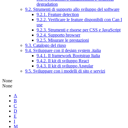
degradation
9.2. Strumenti di supporto allo sviluppo del software
9.2.1. Feature detection
9.2.2. Verificare le feature disponibili con Can I
use
9.2.3. Strumenti e risorse per CSS e JavaScript
9.2.4. Supporto browser
9.2.5. Misurare le prestazioni
9.3. Catalogo del riuso
9.4. Sviluppare con il design system .italia
9.4.1. Il framework Bootstrap Italia
9.4.2. Il kit di sviluppo React
9.4.3. Il kit di sviluppo Angular
9.5. Sviluppare con i modelli di sito e servizi
None
None
A
B
C
D
E
I
M