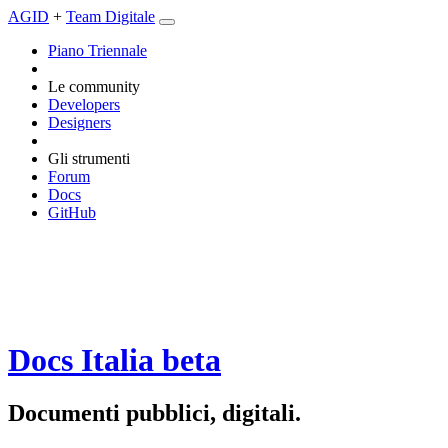
AGID
+
Team Digitale
Piano Triennale
Le community
Developers
Designers
Gli strumenti
Forum
Docs
GitHub
Docs Italia
beta
Documenti pubblici, digitali.