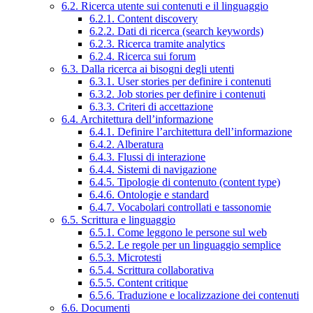
6.2. Ricerca utente sui contenuti e il linguaggio
6.2.1. Content discovery
6.2.2. Dati di ricerca (search keywords)
6.2.3. Ricerca tramite analytics
6.2.4. Ricerca sui forum
6.3. Dalla ricerca ai bisogni degli utenti
6.3.1. User stories per definire i contenuti
6.3.2. Job stories per definire i contenuti
6.3.3. Criteri di accettazione
6.4. Architettura dell’informazione
6.4.1. Definire l’architettura dell’informazione
6.4.2. Alberatura
6.4.3. Flussi di interazione
6.4.4. Sistemi di navigazione
6.4.5. Tipologie di contenuto (content type)
6.4.6. Ontologie e standard
6.4.7. Vocabolari controllati e tassonomie
6.5. Scrittura e linguaggio
6.5.1. Come leggono le persone sul web
6.5.2. Le regole per un linguaggio semplice
6.5.3. Microtesti
6.5.4. Scrittura collaborativa
6.5.5. Content critique
6.5.6. Traduzione e localizzazione dei contenuti
6.6. Documenti