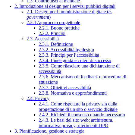
1.3. Contribuisci al manuale
2. Introduzione al design per i servizi pubblici digitali
2.1. Design per l’amministrazione digitale (
e-
government
)
2.2. L’approccio progettuale
2.2.1. Buone pratiche
2.2.2. Principi
2.3. Accessibilità
2.3.1. Definizione
2.3.2. Accessibilità by design
2.3.3. Principi per l’accessibilità
2.3.4. Linee guida e criteri di successo
2.3.5. Come rilasciare una dichiarazione di
accessibilità
2.3.6. Meccanismo di feedback e procedura di
attuazione
2.3.7. Obiettivi accessibilità
2.3.8. Normativa e approfondimenti
2.4. Privacy
2.4.1. Come rispettare la privacy sin dalla
progettazione di un sito o servizio digitale
2.4.2. Richiedi il consenso quando necessario
2.4.3. Le basi del sito web: architettura,
informativa privacy, riferimenti DPO
3. Pianificazione, gestione e strategia