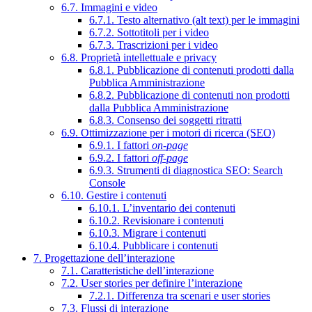
6.7. Immagini e video
6.7.1. Testo alternativo (alt text) per le immagini
6.7.2. Sottotitoli per i video
6.7.3. Trascrizioni per i video
6.8. Proprietà intellettuale e privacy
6.8.1. Pubblicazione di contenuti prodotti dalla
Pubblica Amministrazione
6.8.2. Pubblicazione di contenuti non prodotti
dalla Pubblica Amministrazione
6.8.3. Consenso dei soggetti ritratti
6.9. Ottimizzazione per i motori di ricerca (SEO)
6.9.1. I fattori
on-page
6.9.2. I fattori
off-page
6.9.3. Strumenti di diagnostica SEO: Search
Console
6.10. Gestire i contenuti
6.10.1. L’inventario dei contenuti
6.10.2. Revisionare i contenuti
6.10.3. Migrare i contenuti
6.10.4. Pubblicare i contenuti
7. Progettazione dell’interazione
7.1. Caratteristiche dell’interazione
7.2. User stories per definire l’interazione
7.2.1. Differenza tra scenari e user stories
7.3. Flussi di interazione