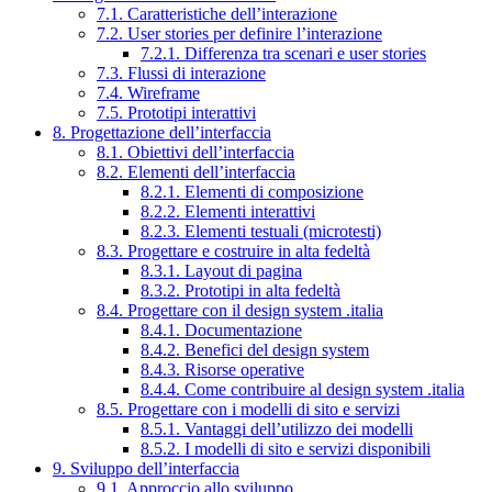
7.1. Caratteristiche dell’interazione
7.2. User stories per definire l’interazione
7.2.1. Differenza tra scenari e user stories
7.3. Flussi di interazione
7.4. Wireframe
7.5. Prototipi interattivi
8. Progettazione dell’interfaccia
8.1. Obiettivi dell’interfaccia
8.2. Elementi dell’interfaccia
8.2.1. Elementi di composizione
8.2.2. Elementi interattivi
8.2.3. Elementi testuali (microtesti)
8.3. Progettare e costruire in alta fedeltà
8.3.1. Layout di pagina
8.3.2. Prototipi in alta fedeltà
8.4. Progettare con il design system .italia
8.4.1. Documentazione
8.4.2. Benefici del design system
8.4.3. Risorse operative
8.4.4. Come contribuire al design system .italia
8.5. Progettare con i modelli di sito e servizi
8.5.1. Vantaggi dell’utilizzo dei modelli
8.5.2. I modelli di sito e servizi disponibili
9. Sviluppo dell’interfaccia
9.1. Approccio allo sviluppo