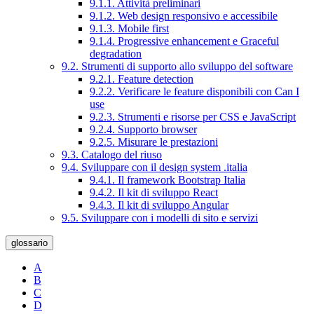
9.1.1. Attività preliminari
9.1.2. Web design responsivo e accessibile
9.1.3. Mobile first
9.1.4. Progressive enhancement e Graceful
degradation
9.2. Strumenti di supporto allo sviluppo del software
9.2.1. Feature detection
9.2.2. Verificare le feature disponibili con Can I
use
9.2.3. Strumenti e risorse per CSS e JavaScript
9.2.4. Supporto browser
9.2.5. Misurare le prestazioni
9.3. Catalogo del riuso
9.4. Sviluppare con il design system .italia
9.4.1. Il framework Bootstrap Italia
9.4.2. Il kit di sviluppo React
9.4.3. Il kit di sviluppo Angular
9.5. Sviluppare con i modelli di sito e servizi
glossario
A
B
C
D