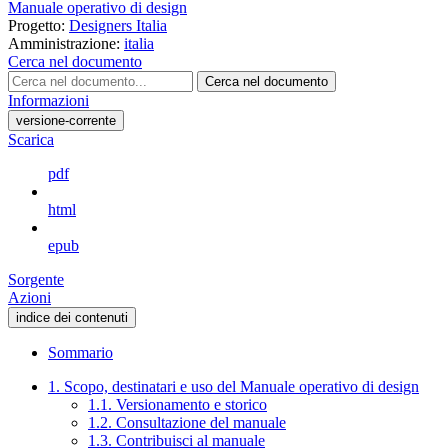
Manuale operativo di design
Progetto:
Designers Italia
Amministrazione:
italia
Cerca nel documento
Cerca nel documento
Informazioni
versione-corrente
Scarica
pdf
html
epub
Sorgente
Azioni
indice dei contenuti
Sommario
1. Scopo, destinatari e uso del Manuale operativo di design
1.1. Versionamento e storico
1.2. Consultazione del manuale
1.3. Contribuisci al manuale