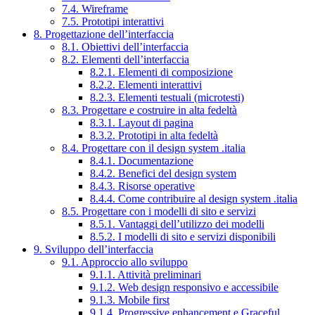
7.4. Wireframe
7.5. Prototipi interattivi
8. Progettazione dell’interfaccia
8.1. Obiettivi dell’interfaccia
8.2. Elementi dell’interfaccia
8.2.1. Elementi di composizione
8.2.2. Elementi interattivi
8.2.3. Elementi testuali (microtesti)
8.3. Progettare e costruire in alta fedeltà
8.3.1. Layout di pagina
8.3.2. Prototipi in alta fedeltà
8.4. Progettare con il design system .italia
8.4.1. Documentazione
8.4.2. Benefici del design system
8.4.3. Risorse operative
8.4.4. Come contribuire al design system .italia
8.5. Progettare con i modelli di sito e servizi
8.5.1. Vantaggi dell’utilizzo dei modelli
8.5.2. I modelli di sito e servizi disponibili
9. Sviluppo dell’interfaccia
9.1. Approccio allo sviluppo
9.1.1. Attività preliminari
9.1.2. Web design responsivo e accessibile
9.1.3. Mobile first
9.1.4. Progressive enhancement e Graceful