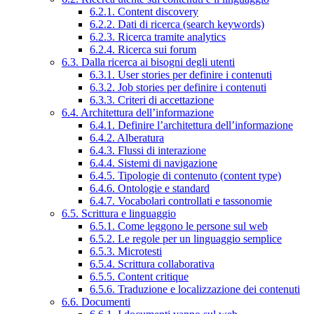
6.2.1. Content discovery
6.2.2. Dati di ricerca (search keywords)
6.2.3. Ricerca tramite analytics
6.2.4. Ricerca sui forum
6.3. Dalla ricerca ai bisogni degli utenti
6.3.1. User stories per definire i contenuti
6.3.2. Job stories per definire i contenuti
6.3.3. Criteri di accettazione
6.4. Architettura dell’informazione
6.4.1. Definire l’architettura dell’informazione
6.4.2. Alberatura
6.4.3. Flussi di interazione
6.4.4. Sistemi di navigazione
6.4.5. Tipologie di contenuto (content type)
6.4.6. Ontologie e standard
6.4.7. Vocabolari controllati e tassonomie
6.5. Scrittura e linguaggio
6.5.1. Come leggono le persone sul web
6.5.2. Le regole per un linguaggio semplice
6.5.3. Microtesti
6.5.4. Scrittura collaborativa
6.5.5. Content critique
6.5.6. Traduzione e localizzazione dei contenuti
6.6. Documenti