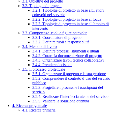
3.1. Obiettivi del progetto
3.2. Tipologie di progetti
3.2.1. Tipologie di progetto in base agli attori
coinvolti nel servizio
3.2.2. Tipologie di progetto in base al focus
3.2.3. Tipologie di progetto in base all’ambito di
intervento
3.3. Competenze, ruoli e figure coinvolte
3.3.1. Coordinatore di progetto
3.3.2. Definire ruoli e responsabilità
3.4. Metodo di lavoro
3.4.1. Definire processi, strumenti e rituali
3.4.2. Curare la documentazione di progetto
3.4.3. Organizzare tavoli tecnici collaborativi
3.4.4. Prendere decisioni
3.5. Il processo progettuale
3.5.1. Organizzare il progetto e la sua gestione
3.5.2. Comprendere il contesto d’uso del servizio
pubblico
3.5.3. Progettare i processi e i
touchpoint
del
servizio
3.5.4. Realizzare l’interfaccia utente del servizio
3.5.5. Validare la soluzione ottenuta
4. Ricerca progettuale
4.1. Ricerca primaria