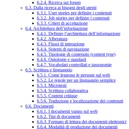
6.2.4. Ricerca sui forum
6.3. Dalla ricerca ai bisogni degli utenti
6.3.1. User stories per definire i contenuti
6.3.2. Job stories per definire i contenuti
6.3.3. Criteri di accettazione
6.4. Architettura dell’informazione
6.4.1. Definire l’architettura dell’informazione
6.4.2. Alberatura
6.4.3. Flussi di interazione
6.4.4. Sistemi di navigazione
6.4.5. Tipologie di contenuto (content type)
6.4.6. Ontologie e standard
6.4.7. Vocabolari controllati e tassonomie
6.5. Scrittura e linguaggio
6.5.1. Come leggono le persone sul web
6.5.2. Le regole per un linguaggio semplice
6.5.3. Microtesti
6.5.4. Scrittura collaborativa
6.5.5. Content critique
6.5.6. Traduzione e localizzazione dei contenuti
6.6. Documenti
6.6.1. I documenti vanno sul web
6.6.2. Tipi di documenti
6.6.3. Formato di lettura dei documenti elettronici
6.6.4. Modalità di produzione dei documenti