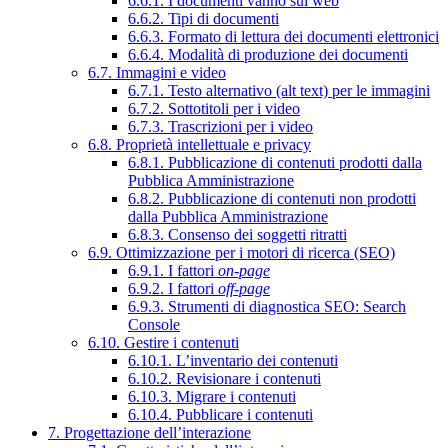
6.6.1. I documenti vanno sul web
6.6.2. Tipi di documenti
6.6.3. Formato di lettura dei documenti elettronici
6.6.4. Modalità di produzione dei documenti
6.7. Immagini e video
6.7.1. Testo alternativo (alt text) per le immagini
6.7.2. Sottotitoli per i video
6.7.3. Trascrizioni per i video
6.8. Proprietà intellettuale e privacy
6.8.1. Pubblicazione di contenuti prodotti dalla
Pubblica Amministrazione
6.8.2. Pubblicazione di contenuti non prodotti
dalla Pubblica Amministrazione
6.8.3. Consenso dei soggetti ritratti
6.9. Ottimizzazione per i motori di ricerca (SEO)
6.9.1. I fattori
on-page
6.9.2. I fattori
off-page
6.9.3. Strumenti di diagnostica SEO: Search
Console
6.10. Gestire i contenuti
6.10.1. L’inventario dei contenuti
6.10.2. Revisionare i contenuti
6.10.3. Migrare i contenuti
6.10.4. Pubblicare i contenuti
7. Progettazione dell’interazione