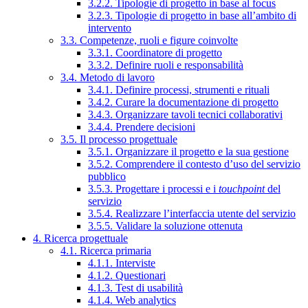
3.2.2. Tipologie di progetto in base al focus
3.2.3. Tipologie di progetto in base all’ambito di
intervento
3.3. Competenze, ruoli e figure coinvolte
3.3.1. Coordinatore di progetto
3.3.2. Definire ruoli e responsabilità
3.4. Metodo di lavoro
3.4.1. Definire processi, strumenti e rituali
3.4.2. Curare la documentazione di progetto
3.4.3. Organizzare tavoli tecnici collaborativi
3.4.4. Prendere decisioni
3.5. Il processo progettuale
3.5.1. Organizzare il progetto e la sua gestione
3.5.2. Comprendere il contesto d’uso del servizio
pubblico
3.5.3. Progettare i processi e i
touchpoint
del
servizio
3.5.4. Realizzare l’interfaccia utente del servizio
3.5.5. Validare la soluzione ottenuta
4. Ricerca progettuale
4.1. Ricerca primaria
4.1.1. Interviste
4.1.2. Questionari
4.1.3. Test di usabilità
4.1.4. Web analytics