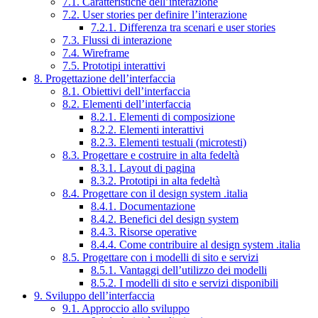
7.1. Caratteristiche dell’interazione
7.2. User stories per definire l’interazione
7.2.1. Differenza tra scenari e user stories
7.3. Flussi di interazione
7.4. Wireframe
7.5. Prototipi interattivi
8. Progettazione dell’interfaccia
8.1. Obiettivi dell’interfaccia
8.2. Elementi dell’interfaccia
8.2.1. Elementi di composizione
8.2.2. Elementi interattivi
8.2.3. Elementi testuali (microtesti)
8.3. Progettare e costruire in alta fedeltà
8.3.1. Layout di pagina
8.3.2. Prototipi in alta fedeltà
8.4. Progettare con il design system .italia
8.4.1. Documentazione
8.4.2. Benefici del design system
8.4.3. Risorse operative
8.4.4. Come contribuire al design system .italia
8.5. Progettare con i modelli di sito e servizi
8.5.1. Vantaggi dell’utilizzo dei modelli
8.5.2. I modelli di sito e servizi disponibili
9. Sviluppo dell’interfaccia
9.1. Approccio allo sviluppo