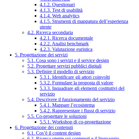
4.1.2. Questionari
4.1.3. Test di usabilità
4.1.4. Web analytics
4.1.5. Strumenti di mappatura dell’esperienza
utente
4.2. Ricerca secondaria
4.2.1. Ricerca documentale
4.2.2. Analisi benchmark
4.2.3. Valutazione euristica
5. Progettazione dei servizi
5.1. Cosa sono i servizi e il service design
5.2. Progettare servizi pubblici digitali
5.3. Definire il modello di servizio
5.3.1. Identificare gli attori coinvolti
5.3.2. Formulare la proposta di valore
5.3.3. Inquadrare gli elementi costitutivi del
servizio
5.4. Descrivere il funzionamento del servizio
5.4.1. Mappare l’ecosistema
5.4.2. Rappresentare i flussi di servizio
5.5. Co-progettare le soluzioni
5.5.1. Workshop di co-progettazione
6. Progettazione dei contenuti
6.1. Cos’è il content design
6.2. Ricerca utente sui contenuti e il linguaggio