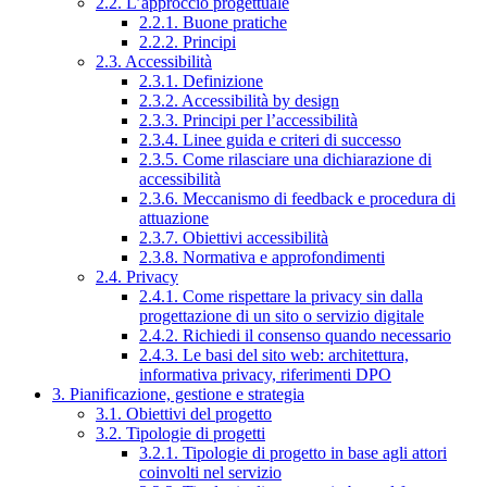
2.2. L’approccio progettuale
2.2.1. Buone pratiche
2.2.2. Principi
2.3. Accessibilità
2.3.1. Definizione
2.3.2. Accessibilità by design
2.3.3. Principi per l’accessibilità
2.3.4. Linee guida e criteri di successo
2.3.5. Come rilasciare una dichiarazione di
accessibilità
2.3.6. Meccanismo di feedback e procedura di
attuazione
2.3.7. Obiettivi accessibilità
2.3.8. Normativa e approfondimenti
2.4. Privacy
2.4.1. Come rispettare la privacy sin dalla
progettazione di un sito o servizio digitale
2.4.2. Richiedi il consenso quando necessario
2.4.3. Le basi del sito web: architettura,
informativa privacy, riferimenti DPO
3. Pianificazione, gestione e strategia
3.1. Obiettivi del progetto
3.2. Tipologie di progetti
3.2.1. Tipologie di progetto in base agli attori
coinvolti nel servizio