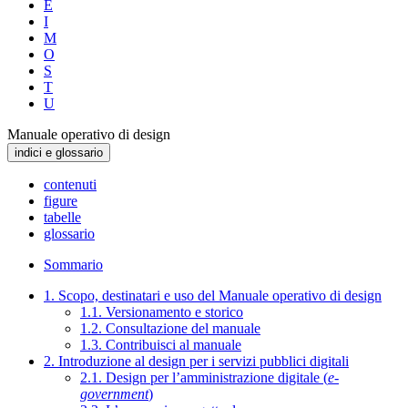
E
I
M
O
S
T
U
Manuale operativo di design
indici e glossario
contenuti
figure
tabelle
glossario
Sommario
1. Scopo, destinatari e uso del Manuale operativo di design
1.1. Versionamento e storico
1.2. Consultazione del manuale
1.3. Contribuisci al manuale
2. Introduzione al design per i servizi pubblici digitali
2.1. Design per l’amministrazione digitale (
e-
government
)