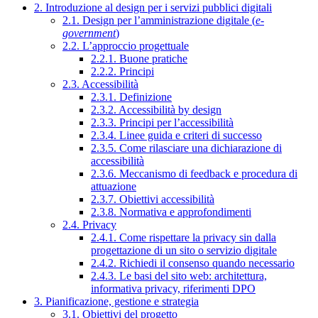
2. Introduzione al design per i servizi pubblici digitali
2.1. Design per l’amministrazione digitale (
e-
government
)
2.2. L’approccio progettuale
2.2.1. Buone pratiche
2.2.2. Principi
2.3. Accessibilità
2.3.1. Definizione
2.3.2. Accessibilità by design
2.3.3. Principi per l’accessibilità
2.3.4. Linee guida e criteri di successo
2.3.5. Come rilasciare una dichiarazione di
accessibilità
2.3.6. Meccanismo di feedback e procedura di
attuazione
2.3.7. Obiettivi accessibilità
2.3.8. Normativa e approfondimenti
2.4. Privacy
2.4.1. Come rispettare la privacy sin dalla
progettazione di un sito o servizio digitale
2.4.2. Richiedi il consenso quando necessario
2.4.3. Le basi del sito web: architettura,
informativa privacy, riferimenti DPO
3. Pianificazione, gestione e strategia
3.1. Obiettivi del progetto