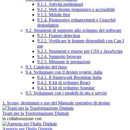
9.1.1. Attività preliminari
9.1.2. Web design responsivo e accessibile
9.1.3. Mobile first
9.1.4. Progressive enhancement e Graceful
degradation
9.2. Strumenti di supporto allo sviluppo del software
9.2.1. Feature detection
9.2.2. Verificare le feature disponibili con Can I
use
9.2.3. Strumenti e risorse per CSS e JavaScript
9.2.4. Supporto browser
9.2.5. Misurare le prestazioni
9.3. Catalogo del riuso
9.4. Sviluppare con il design system .italia
9.4.1. Il framework Bootstrap Italia
9.4.2. Il kit di sviluppo React
9.4.3. Il kit di sviluppo Angular
9.5. Sviluppare con i modelli di sito e servizi
1. Scopo, destinatari e uso del Manuale operativo di design
Team per la Trasformazione Digitale
in collaborazione con
Agenzia per l'Italia Digitale