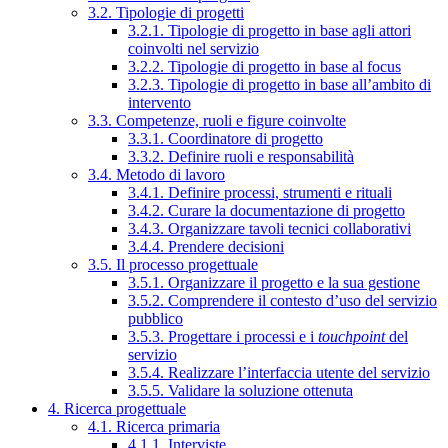
3.2. Tipologie di progetti
3.2.1. Tipologie di progetto in base agli attori
coinvolti nel servizio
3.2.2. Tipologie di progetto in base al focus
3.2.3. Tipologie di progetto in base all’ambito di
intervento
3.3. Competenze, ruoli e figure coinvolte
3.3.1. Coordinatore di progetto
3.3.2. Definire ruoli e responsabilità
3.4. Metodo di lavoro
3.4.1. Definire processi, strumenti e rituali
3.4.2. Curare la documentazione di progetto
3.4.3. Organizzare tavoli tecnici collaborativi
3.4.4. Prendere decisioni
3.5. Il processo progettuale
3.5.1. Organizzare il progetto e la sua gestione
3.5.2. Comprendere il contesto d’uso del servizio
pubblico
3.5.3. Progettare i processi e i
touchpoint
del
servizio
3.5.4. Realizzare l’interfaccia utente del servizio
3.5.5. Validare la soluzione ottenuta
4. Ricerca progettuale
4.1. Ricerca primaria
4.1.1. Interviste