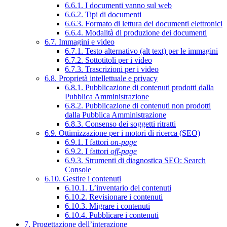
6.6.1. I documenti vanno sul web
6.6.2. Tipi di documenti
6.6.3. Formato di lettura dei documenti elettronici
6.6.4. Modalità di produzione dei documenti
6.7. Immagini e video
6.7.1. Testo alternativo (alt text) per le immagini
6.7.2. Sottotitoli per i video
6.7.3. Trascrizioni per i video
6.8. Proprietà intellettuale e privacy
6.8.1. Pubblicazione di contenuti prodotti dalla
Pubblica Amministrazione
6.8.2. Pubblicazione di contenuti non prodotti
dalla Pubblica Amministrazione
6.8.3. Consenso dei soggetti ritratti
6.9. Ottimizzazione per i motori di ricerca (SEO)
6.9.1. I fattori
on-page
6.9.2. I fattori
off-page
6.9.3. Strumenti di diagnostica SEO: Search
Console
6.10. Gestire i contenuti
6.10.1. L’inventario dei contenuti
6.10.2. Revisionare i contenuti
6.10.3. Migrare i contenuti
6.10.4. Pubblicare i contenuti
7. Progettazione dell’interazione