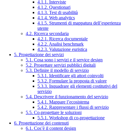
4.1.1. Interviste
4.1.2. Questionari
4.1.3. Test di usabilità
4.1.4. Web analytics
4.1.5. Strumenti di mappatura dell’esperienza
utente
4.2. Ricerca secondaria
4.2.1. Ricerca documentale
4.2.2. Analisi benchmark
4.2.3. Valutazione euristica
5. Progettazione dei servizi
5.1. Cosa sono i servizi e il service design
5.2. Progettare servizi pubblici digitali
5.3. Definire il modello di servizio
5.3.1. Identificare gli attori coinvolti
5.3.2. Formulare la proposta di valore
5.3.3. Inquadrare gli elementi costitutivi del
servizio
5.4. Descrivere il funzionamento del servizio
5.4.1. Mappare l’ecosistema
5.4.2. Rappresentare i flussi di servizio
5.5. Co-progettare le soluzioni
5.5.1. Workshop di co-progettazione
6. Progettazione dei contenuti
6.1. Cos’è il content design