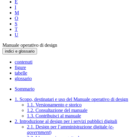
E
I
M
O
S
T
U
Manuale operativo di design
indici e glossario
contenuti
figure
tabelle
glossario
Sommario
1. Scopo, destinatari e uso del Manuale operativo di design
1.1. Versionamento e storico
1.2. Consultazione del manuale
1.3. Contribuisci al manuale
2. Introduzione al design per i servizi pubblici digitali
2.1. Design per l’amministrazione digitale (
e-
government
)