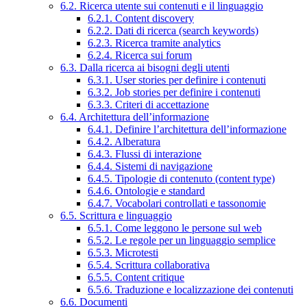
6.2. Ricerca utente sui contenuti e il linguaggio
6.2.1. Content discovery
6.2.2. Dati di ricerca (search keywords)
6.2.3. Ricerca tramite analytics
6.2.4. Ricerca sui forum
6.3. Dalla ricerca ai bisogni degli utenti
6.3.1. User stories per definire i contenuti
6.3.2. Job stories per definire i contenuti
6.3.3. Criteri di accettazione
6.4. Architettura dell’informazione
6.4.1. Definire l’architettura dell’informazione
6.4.2. Alberatura
6.4.3. Flussi di interazione
6.4.4. Sistemi di navigazione
6.4.5. Tipologie di contenuto (content type)
6.4.6. Ontologie e standard
6.4.7. Vocabolari controllati e tassonomie
6.5. Scrittura e linguaggio
6.5.1. Come leggono le persone sul web
6.5.2. Le regole per un linguaggio semplice
6.5.3. Microtesti
6.5.4. Scrittura collaborativa
6.5.5. Content critique
6.5.6. Traduzione e localizzazione dei contenuti
6.6. Documenti