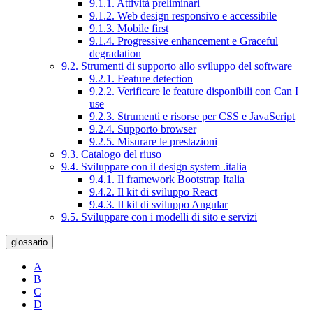
9.1.1. Attività preliminari
9.1.2. Web design responsivo e accessibile
9.1.3. Mobile first
9.1.4. Progressive enhancement e Graceful
degradation
9.2. Strumenti di supporto allo sviluppo del software
9.2.1. Feature detection
9.2.2. Verificare le feature disponibili con Can I
use
9.2.3. Strumenti e risorse per CSS e JavaScript
9.2.4. Supporto browser
9.2.5. Misurare le prestazioni
9.3. Catalogo del riuso
9.4. Sviluppare con il design system .italia
9.4.1. Il framework Bootstrap Italia
9.4.2. Il kit di sviluppo React
9.4.3. Il kit di sviluppo Angular
9.5. Sviluppare con i modelli di sito e servizi
glossario
A
B
C
D