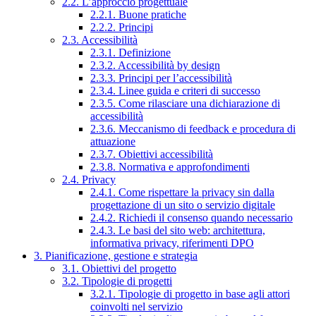
2.2. L’approccio progettuale
2.2.1. Buone pratiche
2.2.2. Principi
2.3. Accessibilità
2.3.1. Definizione
2.3.2. Accessibilità by design
2.3.3. Principi per l’accessibilità
2.3.4. Linee guida e criteri di successo
2.3.5. Come rilasciare una dichiarazione di
accessibilità
2.3.6. Meccanismo di feedback e procedura di
attuazione
2.3.7. Obiettivi accessibilità
2.3.8. Normativa e approfondimenti
2.4. Privacy
2.4.1. Come rispettare la privacy sin dalla
progettazione di un sito o servizio digitale
2.4.2. Richiedi il consenso quando necessario
2.4.3. Le basi del sito web: architettura,
informativa privacy, riferimenti DPO
3. Pianificazione, gestione e strategia
3.1. Obiettivi del progetto
3.2. Tipologie di progetti
3.2.1. Tipologie di progetto in base agli attori
coinvolti nel servizio