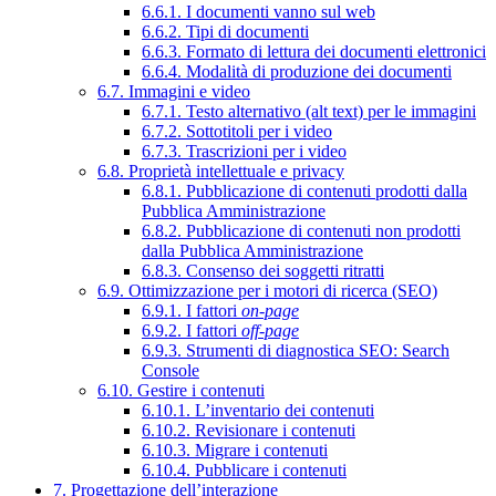
6.6.1. I documenti vanno sul web
6.6.2. Tipi di documenti
6.6.3. Formato di lettura dei documenti elettronici
6.6.4. Modalità di produzione dei documenti
6.7. Immagini e video
6.7.1. Testo alternativo (alt text) per le immagini
6.7.2. Sottotitoli per i video
6.7.3. Trascrizioni per i video
6.8. Proprietà intellettuale e privacy
6.8.1. Pubblicazione di contenuti prodotti dalla
Pubblica Amministrazione
6.8.2. Pubblicazione di contenuti non prodotti
dalla Pubblica Amministrazione
6.8.3. Consenso dei soggetti ritratti
6.9. Ottimizzazione per i motori di ricerca (SEO)
6.9.1. I fattori
on-page
6.9.2. I fattori
off-page
6.9.3. Strumenti di diagnostica SEO: Search
Console
6.10. Gestire i contenuti
6.10.1. L’inventario dei contenuti
6.10.2. Revisionare i contenuti
6.10.3. Migrare i contenuti
6.10.4. Pubblicare i contenuti
7. Progettazione dell’interazione