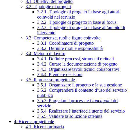
3.1. Obiettivi del progetto
3.2. Tipologie di progetti
3.2.1. Tipologie di progetto in base agli attori
coinvolti nel servizio
3.2.2. Tipologie di progetto in base al focus
3.2.3. Tipologie di progetto in base all’ambito di
intervento
3.3. Competenze, ruoli e figure coinvolte
3.3.1. Coordinatore di progetto
3.3.2. Definire ruoli e responsabilità
3.4. Metodo di lavoro
3.4.1. Definire processi, strumenti e rituali
3.4.2. Curare la documentazione di progetto
3.4.3. Organizzare tavoli tecnici collaborativi
3.4.4. Prendere decisioni
3.5. Il processo progettuale
3.5.1. Organizzare il progetto e la sua gestione
3.5.2. Comprendere il contesto d’uso del servizio
pubblico
3.5.3. Progettare i processi e i
touchpoint
del
servizio
3.5.4. Realizzare l’interfaccia utente del servizio
3.5.5. Validare la soluzione ottenuta
4. Ricerca progettuale
4.1. Ricerca primaria