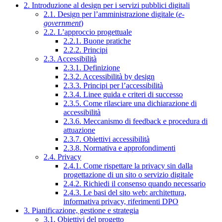
2. Introduzione al design per i servizi pubblici digitali
2.1. Design per l’amministrazione digitale (
e-
government
)
2.2. L’approccio progettuale
2.2.1. Buone pratiche
2.2.2. Principi
2.3. Accessibilità
2.3.1. Definizione
2.3.2. Accessibilità by design
2.3.3. Principi per l’accessibilità
2.3.4. Linee guida e criteri di successo
2.3.5. Come rilasciare una dichiarazione di
accessibilità
2.3.6. Meccanismo di feedback e procedura di
attuazione
2.3.7. Obiettivi accessibilità
2.3.8. Normativa e approfondimenti
2.4. Privacy
2.4.1. Come rispettare la privacy sin dalla
progettazione di un sito o servizio digitale
2.4.2. Richiedi il consenso quando necessario
2.4.3. Le basi del sito web: architettura,
informativa privacy, riferimenti DPO
3. Pianificazione, gestione e strategia
3.1. Obiettivi del progetto