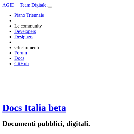
AGID
+
Team Digitale
Piano Triennale
Le community
Developers
Designers
Gli strumenti
Forum
Docs
GitHub
Docs Italia
beta
Documenti pubblici, digitali.