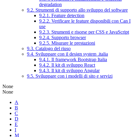
degradation
9.2. Strumenti di supporto allo sviluppo del software
9.2.1. Feature detection
9.2.2. Verificare le feature disponibili con Can I
use
9.2.3. Strumenti e risorse per CSS e JavaScript
9.2.4. Supporto browser
9.2.5. Misurare le prestazioni
9.3. Catalogo del riuso
9.4. Sviluppare con il design system .italia
9.4.1. Il framework Bootstrap Italia
9.4.2. Il kit di sviluppo React
9.4.3. Il kit di sviluppo Angular
9.5. Sviluppare con i modelli di sito e servizi
None
None
A
B
C
D
E
I
M