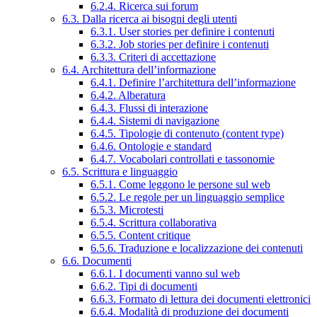
6.2.4. Ricerca sui forum
6.3. Dalla ricerca ai bisogni degli utenti
6.3.1. User stories per definire i contenuti
6.3.2. Job stories per definire i contenuti
6.3.3. Criteri di accettazione
6.4. Architettura dell’informazione
6.4.1. Definire l’architettura dell’informazione
6.4.2. Alberatura
6.4.3. Flussi di interazione
6.4.4. Sistemi di navigazione
6.4.5. Tipologie di contenuto (content type)
6.4.6. Ontologie e standard
6.4.7. Vocabolari controllati e tassonomie
6.5. Scrittura e linguaggio
6.5.1. Come leggono le persone sul web
6.5.2. Le regole per un linguaggio semplice
6.5.3. Microtesti
6.5.4. Scrittura collaborativa
6.5.5. Content critique
6.5.6. Traduzione e localizzazione dei contenuti
6.6. Documenti
6.6.1. I documenti vanno sul web
6.6.2. Tipi di documenti
6.6.3. Formato di lettura dei documenti elettronici
6.6.4. Modalità di produzione dei documenti