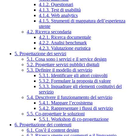
4.1.2. Questionari
4.1.3. Test di usabilità
4.1.4. Web analytics
4.1.5. Strumenti di mappatura dell’esperienza
utente
4.2. Ricerca secondaria
4.2.1. Ricerca documentale
4.2.2. Analisi benchmark
4.2.3. Valutazione euristica
5. Progettazione dei servizi
5.1. Cosa sono i servizi e il service design
5.2. Progettare servizi pubblici digitali
5.3. Definire il modello di servizio
5.3.1. Identificare gli attori coinvolti
5.3.2. Formulare la proposta di valore
5.3.3. Inquadrare gli elementi costitutivi del
servizio
5.4. Descrivere il funzionamento del servizio
5.4.1. Mappare l’ecosistema
5.4.2. Rappresentare i flussi di servizio
5.5. Co-progettare le soluzioni
5.5.1. Workshop di co-progettazione
6. Progettazione dei contenuti
6.1. Cos’è il content design
6.2. Ricerca utente sui contenuti e il linguaggio