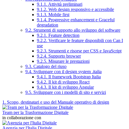
9.1.1. Attività preliminari
9.1.2. Web design responsivo e accessibile
9.1.3. Mobile first
9.1.4. Progressive enhancement e Graceful
degradation
9.2. Strumenti di supporto allo sviluppo del software
9.2.1. Feature detection
9.2.2. Verificare le feature disponibili con Can I
use
9.2.3. Strumenti e risorse per CSS e JavaScript
9.2.4. Supporto browser
9.2.5. Misurare le prestazioni
9.3. Catalogo del riuso
9.4. Sviluppare con il design system .italia
9.4.1. Il framework Bootstrap Italia
9.4.2. Il kit di sviluppo React
9.4.3. Il kit di sviluppo Angular
9.5. Sviluppare con i modelli di sito e servizi
1. Scopo, destinatari e uso del Manuale operativo di design
Team per la Trasformazione Digitale
in collaborazione con
Agenzia per l'Italia Digitale