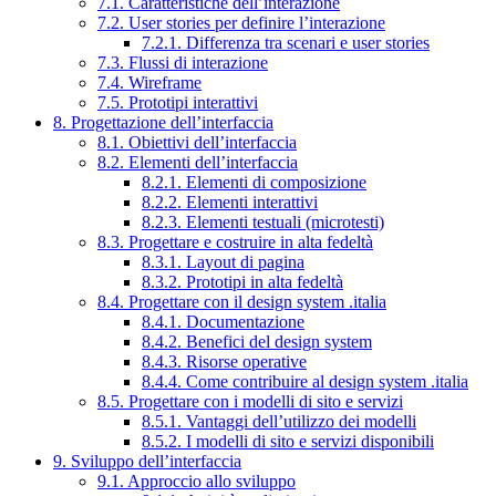
7.1. Caratteristiche dell’interazione
7.2. User stories per definire l’interazione
7.2.1. Differenza tra scenari e user stories
7.3. Flussi di interazione
7.4. Wireframe
7.5. Prototipi interattivi
8. Progettazione dell’interfaccia
8.1. Obiettivi dell’interfaccia
8.2. Elementi dell’interfaccia
8.2.1. Elementi di composizione
8.2.2. Elementi interattivi
8.2.3. Elementi testuali (microtesti)
8.3. Progettare e costruire in alta fedeltà
8.3.1. Layout di pagina
8.3.2. Prototipi in alta fedeltà
8.4. Progettare con il design system .italia
8.4.1. Documentazione
8.4.2. Benefici del design system
8.4.3. Risorse operative
8.4.4. Come contribuire al design system .italia
8.5. Progettare con i modelli di sito e servizi
8.5.1. Vantaggi dell’utilizzo dei modelli
8.5.2. I modelli di sito e servizi disponibili
9. Sviluppo dell’interfaccia
9.1. Approccio allo sviluppo