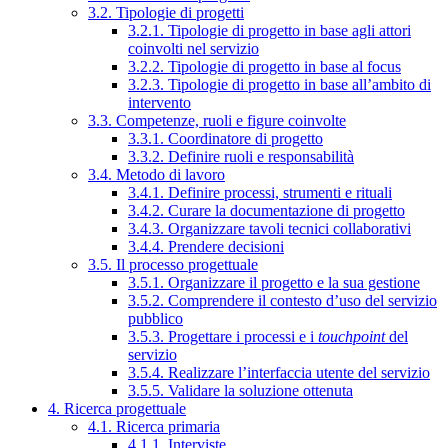
3.2. Tipologie di progetti
3.2.1. Tipologie di progetto in base agli attori
coinvolti nel servizio
3.2.2. Tipologie di progetto in base al focus
3.2.3. Tipologie di progetto in base all’ambito di
intervento
3.3. Competenze, ruoli e figure coinvolte
3.3.1. Coordinatore di progetto
3.3.2. Definire ruoli e responsabilità
3.4. Metodo di lavoro
3.4.1. Definire processi, strumenti e rituali
3.4.2. Curare la documentazione di progetto
3.4.3. Organizzare tavoli tecnici collaborativi
3.4.4. Prendere decisioni
3.5. Il processo progettuale
3.5.1. Organizzare il progetto e la sua gestione
3.5.2. Comprendere il contesto d’uso del servizio
pubblico
3.5.3. Progettare i processi e i
touchpoint
del
servizio
3.5.4. Realizzare l’interfaccia utente del servizio
3.5.5. Validare la soluzione ottenuta
4. Ricerca progettuale
4.1. Ricerca primaria
4.1.1. Interviste