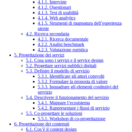
4.1.1. Interviste
4.1.2. Questionari
4.1.3. Test di usabilità
4.1.4. Web analytics
4.1.5. Strumenti di mappatura dell’esperienza
utente
4.2. Ricerca secondaria
4.2.1. Ricerca documentale
4.2.2. Analisi benchmark
4.2.3. Valutazione euristica
5. Progettazione dei servizi
5.1. Cosa sono i servizi e il service design
5.2. Progettare servizi pubblici digitali
5.3. Definire il modello di servizio
5.3.1. Identificare gli attori coinvolti
5.3.2. Formulare la proposta di valore
5.3.3. Inquadrare gli elementi costitutivi del
servizio
5.4. Descrivere il funzionamento del servizio
5.4.1. Mappare l’ecosistema
5.4.2. Rappresentare i flussi di servizio
5.5. Co-progettare le soluzioni
5.5.1. Workshop di co-progettazione
6. Progettazione dei contenuti
6.1. Cos’è il content design