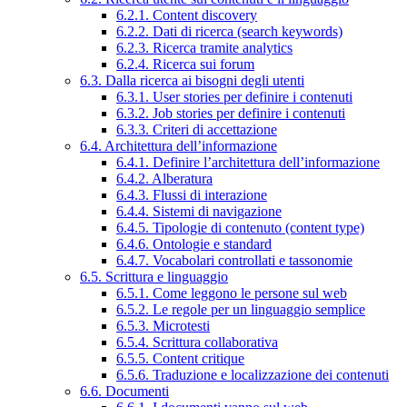
6.2.1. Content discovery
6.2.2. Dati di ricerca (search keywords)
6.2.3. Ricerca tramite analytics
6.2.4. Ricerca sui forum
6.3. Dalla ricerca ai bisogni degli utenti
6.3.1. User stories per definire i contenuti
6.3.2. Job stories per definire i contenuti
6.3.3. Criteri di accettazione
6.4. Architettura dell’informazione
6.4.1. Definire l’architettura dell’informazione
6.4.2. Alberatura
6.4.3. Flussi di interazione
6.4.4. Sistemi di navigazione
6.4.5. Tipologie di contenuto (content type)
6.4.6. Ontologie e standard
6.4.7. Vocabolari controllati e tassonomie
6.5. Scrittura e linguaggio
6.5.1. Come leggono le persone sul web
6.5.2. Le regole per un linguaggio semplice
6.5.3. Microtesti
6.5.4. Scrittura collaborativa
6.5.5. Content critique
6.5.6. Traduzione e localizzazione dei contenuti
6.6. Documenti