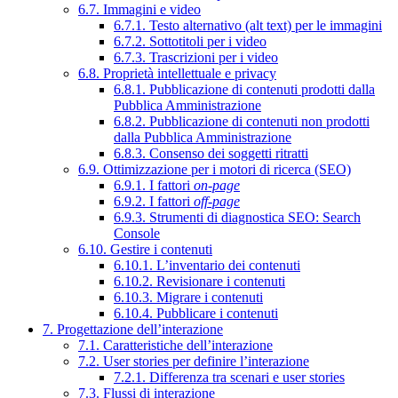
6.7. Immagini e video
6.7.1. Testo alternativo (alt text) per le immagini
6.7.2. Sottotitoli per i video
6.7.3. Trascrizioni per i video
6.8. Proprietà intellettuale e privacy
6.8.1. Pubblicazione di contenuti prodotti dalla
Pubblica Amministrazione
6.8.2. Pubblicazione di contenuti non prodotti
dalla Pubblica Amministrazione
6.8.3. Consenso dei soggetti ritratti
6.9. Ottimizzazione per i motori di ricerca (SEO)
6.9.1. I fattori
on-page
6.9.2. I fattori
off-page
6.9.3. Strumenti di diagnostica SEO: Search
Console
6.10. Gestire i contenuti
6.10.1. L’inventario dei contenuti
6.10.2. Revisionare i contenuti
6.10.3. Migrare i contenuti
6.10.4. Pubblicare i contenuti
7. Progettazione dell’interazione
7.1. Caratteristiche dell’interazione
7.2. User stories per definire l’interazione
7.2.1. Differenza tra scenari e user stories
7.3. Flussi di interazione