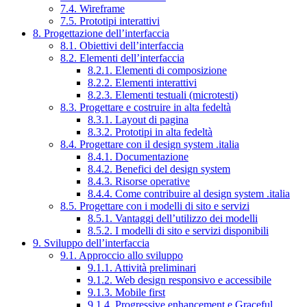
7.4. Wireframe
7.5. Prototipi interattivi
8. Progettazione dell’interfaccia
8.1. Obiettivi dell’interfaccia
8.2. Elementi dell’interfaccia
8.2.1. Elementi di composizione
8.2.2. Elementi interattivi
8.2.3. Elementi testuali (microtesti)
8.3. Progettare e costruire in alta fedeltà
8.3.1. Layout di pagina
8.3.2. Prototipi in alta fedeltà
8.4. Progettare con il design system .italia
8.4.1. Documentazione
8.4.2. Benefici del design system
8.4.3. Risorse operative
8.4.4. Come contribuire al design system .italia
8.5. Progettare con i modelli di sito e servizi
8.5.1. Vantaggi dell’utilizzo dei modelli
8.5.2. I modelli di sito e servizi disponibili
9. Sviluppo dell’interfaccia
9.1. Approccio allo sviluppo
9.1.1. Attività preliminari
9.1.2. Web design responsivo e accessibile
9.1.3. Mobile first
9.1.4. Progressive enhancement e Graceful