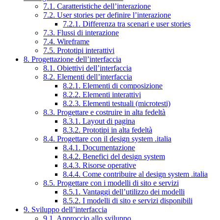
7.1. Caratteristiche dell’interazione
7.2. User stories per definire l’interazione
7.2.1. Differenza tra scenari e user stories
7.3. Flussi di interazione
7.4. Wireframe
7.5. Prototipi interattivi
8. Progettazione dell’interfaccia
8.1. Obiettivi dell’interfaccia
8.2. Elementi dell’interfaccia
8.2.1. Elementi di composizione
8.2.2. Elementi interattivi
8.2.3. Elementi testuali (microtesti)
8.3. Progettare e costruire in alta fedeltà
8.3.1. Layout di pagina
8.3.2. Prototipi in alta fedeltà
8.4. Progettare con il design system .italia
8.4.1. Documentazione
8.4.2. Benefici del design system
8.4.3. Risorse operative
8.4.4. Come contribuire al design system .italia
8.5. Progettare con i modelli di sito e servizi
8.5.1. Vantaggi dell’utilizzo dei modelli
8.5.2. I modelli di sito e servizi disponibili
9. Sviluppo dell’interfaccia
9.1. Approccio allo sviluppo