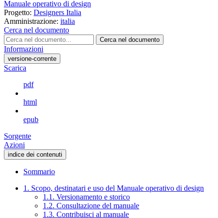
Manuale operativo di design
Progetto:
Designers Italia
Amministrazione:
italia
Cerca nel documento
Cerca nel documento
Informazioni
versione-corrente
Scarica
pdf
html
epub
Sorgente
Azioni
indice dei contenuti
Sommario
1. Scopo, destinatari e uso del Manuale operativo di design
1.1. Versionamento e storico
1.2. Consultazione del manuale
1.3. Contribuisci al manuale