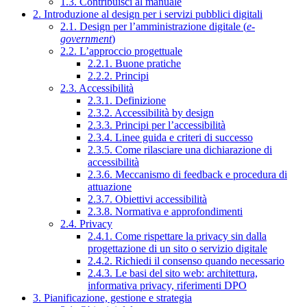
1.3. Contribuisci al manuale
2. Introduzione al design per i servizi pubblici digitali
2.1. Design per l’amministrazione digitale (
e-
government
)
2.2. L’approccio progettuale
2.2.1. Buone pratiche
2.2.2. Principi
2.3. Accessibilità
2.3.1. Definizione
2.3.2. Accessibilità by design
2.3.3. Principi per l’accessibilità
2.3.4. Linee guida e criteri di successo
2.3.5. Come rilasciare una dichiarazione di
accessibilità
2.3.6. Meccanismo di feedback e procedura di
attuazione
2.3.7. Obiettivi accessibilità
2.3.8. Normativa e approfondimenti
2.4. Privacy
2.4.1. Come rispettare la privacy sin dalla
progettazione di un sito o servizio digitale
2.4.2. Richiedi il consenso quando necessario
2.4.3. Le basi del sito web: architettura,
informativa privacy, riferimenti DPO
3. Pianificazione, gestione e strategia