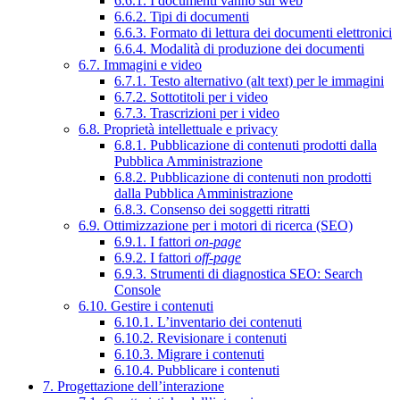
6.6.1. I documenti vanno sul web
6.6.2. Tipi di documenti
6.6.3. Formato di lettura dei documenti elettronici
6.6.4. Modalità di produzione dei documenti
6.7. Immagini e video
6.7.1. Testo alternativo (alt text) per le immagini
6.7.2. Sottotitoli per i video
6.7.3. Trascrizioni per i video
6.8. Proprietà intellettuale e privacy
6.8.1. Pubblicazione di contenuti prodotti dalla
Pubblica Amministrazione
6.8.2. Pubblicazione di contenuti non prodotti
dalla Pubblica Amministrazione
6.8.3. Consenso dei soggetti ritratti
6.9. Ottimizzazione per i motori di ricerca (SEO)
6.9.1. I fattori
on-page
6.9.2. I fattori
off-page
6.9.3. Strumenti di diagnostica SEO: Search
Console
6.10. Gestire i contenuti
6.10.1. L’inventario dei contenuti
6.10.2. Revisionare i contenuti
6.10.3. Migrare i contenuti
6.10.4. Pubblicare i contenuti
7. Progettazione dell’interazione