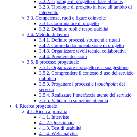
3.2.2. Tipologie di progetto in base al focus
3.2.3. Tipologie di progetto in base all’ambito di
intervento
3.3. Competenze, ruoli e figure coinvolte
3.3.1. Coordinatore di progetto
3.3.2. Definire ruoli e responsabilità
3.4. Metodo di lavoro
3.4.1. Definire processi, strumenti e rituali
3.4.2. Curare la documentazione di progetto
3.4.3. Organizzare tavoli tecnici collaborativi
3.4.4. Prendere decisioni
3.5. Il processo progettuale
3.5.1. Organizzare il progetto e la sua gestione
3.5.2. Comprendere il contesto d’uso del servizio
pubblico
3.5.3. Progettare i processi e i
touchpoint
del
servizio
3.5.4. Realizzare l’interfaccia utente del servizio
3.5.5. Validare la soluzione ottenuta
4. Ricerca progettuale
4.1. Ricerca primaria
4.1.1. Interviste
4.1.2. Questionari
4.1.3. Test di usabilità
4.1.4. Web analytics