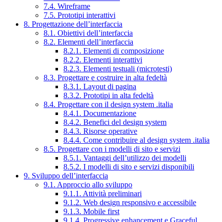
7.4. Wireframe
7.5. Prototipi interattivi
8. Progettazione dell’interfaccia
8.1. Obiettivi dell’interfaccia
8.2. Elementi dell’interfaccia
8.2.1. Elementi di composizione
8.2.2. Elementi interattivi
8.2.3. Elementi testuali (microtesti)
8.3. Progettare e costruire in alta fedeltà
8.3.1. Layout di pagina
8.3.2. Prototipi in alta fedeltà
8.4. Progettare con il design system .italia
8.4.1. Documentazione
8.4.2. Benefici del design system
8.4.3. Risorse operative
8.4.4. Come contribuire al design system .italia
8.5. Progettare con i modelli di sito e servizi
8.5.1. Vantaggi dell’utilizzo dei modelli
8.5.2. I modelli di sito e servizi disponibili
9. Sviluppo dell’interfaccia
9.1. Approccio allo sviluppo
9.1.1. Attività preliminari
9.1.2. Web design responsivo e accessibile
9.1.3. Mobile first
9.1.4. Progressive enhancement e Graceful