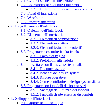
7.1. Caratteristiche dell’interazione
7.2. User stories per definire l’interazione
7.2.1. Differenza tra scenari e user stories
7.3. Flussi di interazione
7.4. Wireframe
7.5. Prototipi interattivi
8. Progettazione dell’interfaccia
8.1. Obiettivi dell’interfaccia
8.2. Elementi dell’interfaccia
8.2.1. Elementi di composizione
8.2.2. Elementi interattivi
8.2.3. Elementi testuali (microtesti)
8.3. Progettare e costruire in alta fedeltà
8.3.1. Layout di pagina
8.3.2. Prototipi in alta fedeltà
8.4. Progettare con il design system .italia
8.4.1. Documentazione
8.4.2. Benefici del design system
8.4.3. Risorse operative
8.4.4. Come contribuire al design system .italia
8.5. Progettare con i modelli di sito e servizi
8.5.1. Vantaggi dell’utilizzo dei modelli
8.5.2. I modelli di sito e servizi disponibili
9. Sviluppo dell’interfaccia
9.1. Approccio allo sviluppo