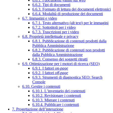
6.6.1. I documenti vanno sul web
6.6.2. Tipi di documenti
6.6.3. Formato di lettura dei documenti elettronici
6.6.4. Modalità di produzione dei documenti
6.7. Immagini e video
6.7.1. Testo alternativo (alt text) per le immagini
6.7.2. Sottotitoli per i video
6.7.3. Trascrizioni per i video
6.8. Proprietà intellettuale e privacy
6.8.1. Pubblicazione di contenuti prodotti dalla
Pubblica Amministrazione
6.8.2. Pubblicazione di contenuti non prodotti
dalla Pubblica Amministrazione
6.8.3. Consenso dei soggetti ritratti
6.9. Ottimizzazione per i motori di ricerca (SEO)
6.9.1. I fattori
on-page
6.9.2. I fattori
off-page
6.9.3. Strumenti di diagnostica SEO: Search
Console
6.10. Gestire i contenuti
6.10.1. L’inventario dei contenuti
6.10.2. Revisionare i contenuti
6.10.3. Migrare i contenuti
6.10.4. Pubblicare i contenuti
7. Progettazione dell’interazione