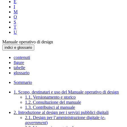
E
I
M
O
S
T
U
Manuale operativo di design
indici e glossario
contenuti
figure
tabelle
glossario
Sommario
1. Scopo, destinatari e uso del Manuale operativo di design
1.1. Versionamento e storico
1.2. Consultazione del manuale
1.3. Contribuisci al manuale
2. Introduzione al design per i servizi pubblici digitali
2.1. Design per l’amministrazione digitale (
e-
government
)