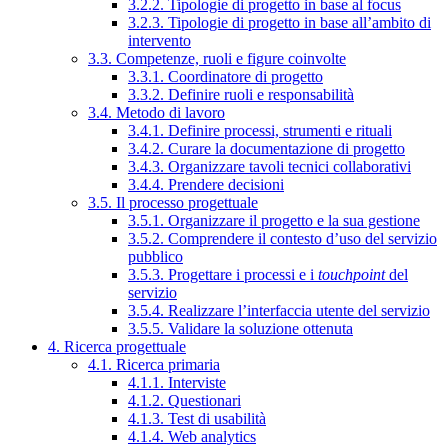
3.2.2. Tipologie di progetto in base al focus
3.2.3. Tipologie di progetto in base all’ambito di
intervento
3.3. Competenze, ruoli e figure coinvolte
3.3.1. Coordinatore di progetto
3.3.2. Definire ruoli e responsabilità
3.4. Metodo di lavoro
3.4.1. Definire processi, strumenti e rituali
3.4.2. Curare la documentazione di progetto
3.4.3. Organizzare tavoli tecnici collaborativi
3.4.4. Prendere decisioni
3.5. Il processo progettuale
3.5.1. Organizzare il progetto e la sua gestione
3.5.2. Comprendere il contesto d’uso del servizio
pubblico
3.5.3. Progettare i processi e i
touchpoint
del
servizio
3.5.4. Realizzare l’interfaccia utente del servizio
3.5.5. Validare la soluzione ottenuta
4. Ricerca progettuale
4.1. Ricerca primaria
4.1.1. Interviste
4.1.2. Questionari
4.1.3. Test di usabilità
4.1.4. Web analytics