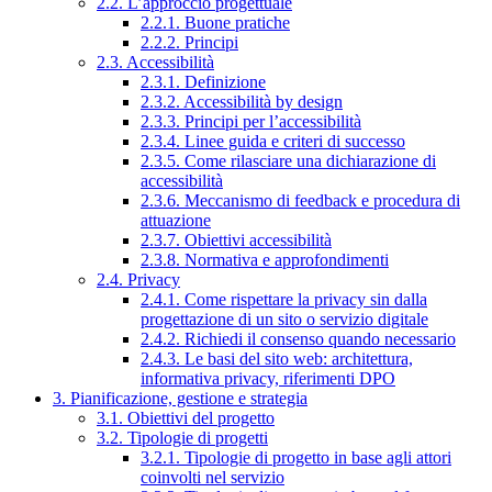
2.2. L’approccio progettuale
2.2.1. Buone pratiche
2.2.2. Principi
2.3. Accessibilità
2.3.1. Definizione
2.3.2. Accessibilità by design
2.3.3. Principi per l’accessibilità
2.3.4. Linee guida e criteri di successo
2.3.5. Come rilasciare una dichiarazione di
accessibilità
2.3.6. Meccanismo di feedback e procedura di
attuazione
2.3.7. Obiettivi accessibilità
2.3.8. Normativa e approfondimenti
2.4. Privacy
2.4.1. Come rispettare la privacy sin dalla
progettazione di un sito o servizio digitale
2.4.2. Richiedi il consenso quando necessario
2.4.3. Le basi del sito web: architettura,
informativa privacy, riferimenti DPO
3. Pianificazione, gestione e strategia
3.1. Obiettivi del progetto
3.2. Tipologie di progetti
3.2.1. Tipologie di progetto in base agli attori
coinvolti nel servizio