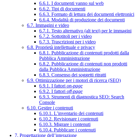
6.6.1. I documenti vanno sul web
6.6.2. Tipi di documenti
6.6.3. Formato di lettura dei documenti elettronici
6.6.4. Modalità di produzione dei documenti
6.7. Immagini e video
6.7.1. Testo alternativo (alt text) per le immagini
6.7.2. Sottotitoli per i video
6.7.3. Trascrizioni per i video
6.8. Proprietà intellettuale e privacy
6.8.1. Pubblicazione di contenuti prodotti dalla
Pubblica Amministrazione
6.8.2. Pubblicazione di contenuti non prodotti
dalla Pubblica Amministrazione
6.8.3. Consenso dei soggetti ritratti
6.9. Ottimizzazione per i motori di ricerca (SEO)
6.9.1. I fattori
on-page
6.9.2. I fattori
off-page
6.9.3. Strumenti di diagnostica SEO: Search
Console
6.10. Gestire i contenuti
6.10.1. L’inventario dei contenuti
6.10.2. Revisionare i contenuti
6.10.3. Migrare i contenuti
6.10.4. Pubblicare i contenuti
7. Progettazione dell’interazione