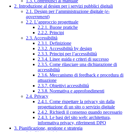
1.3. Contribuisci al manuale
2. Introduzione al design per i servizi pubblici digitali
2.1. Design per l’amministrazione digitale (
e-
government
)
2.2. L’approccio progettuale
2.2.1. Buone pratiche
2.2.2. Principi
2.3. Accessibilità
2.3.1. Definizione
2.3.2. Accessibilità by design
2.3.3. Principi per l’accessibilità
2.3.4. Linee guida e criteri di successo
2.3.5. Come rilasciare una dichiarazione di
accessibilità
2.3.6. Meccanismo di feedback e procedura di
attuazione
2.3.7. Obiettivi accessibilità
2.3.8. Normativa e approfondimenti
2.4. Privacy
2.4.1. Come rispettare la privacy sin dalla
progettazione di un sito o servizio digitale
2.4.2. Richiedi il consenso quando necessario
2.4.3. Le basi del sito web: architettura,
informativa privacy, riferimenti DPO
3. Pianificazione, gestione e strategia