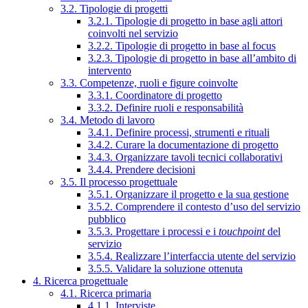
3.2. Tipologie di progetti
3.2.1. Tipologie di progetto in base agli attori
coinvolti nel servizio
3.2.2. Tipologie di progetto in base al focus
3.2.3. Tipologie di progetto in base all’ambito di
intervento
3.3. Competenze, ruoli e figure coinvolte
3.3.1. Coordinatore di progetto
3.3.2. Definire ruoli e responsabilità
3.4. Metodo di lavoro
3.4.1. Definire processi, strumenti e rituali
3.4.2. Curare la documentazione di progetto
3.4.3. Organizzare tavoli tecnici collaborativi
3.4.4. Prendere decisioni
3.5. Il processo progettuale
3.5.1. Organizzare il progetto e la sua gestione
3.5.2. Comprendere il contesto d’uso del servizio
pubblico
3.5.3. Progettare i processi e i
touchpoint
del
servizio
3.5.4. Realizzare l’interfaccia utente del servizio
3.5.5. Validare la soluzione ottenuta
4. Ricerca progettuale
4.1. Ricerca primaria
4.1.1. Interviste