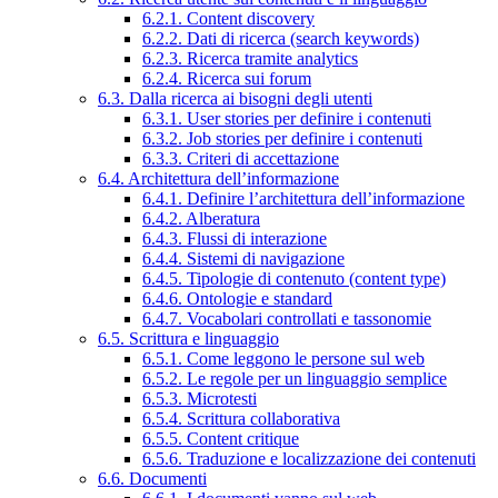
6.2.1. Content discovery
6.2.2. Dati di ricerca (search keywords)
6.2.3. Ricerca tramite analytics
6.2.4. Ricerca sui forum
6.3. Dalla ricerca ai bisogni degli utenti
6.3.1. User stories per definire i contenuti
6.3.2. Job stories per definire i contenuti
6.3.3. Criteri di accettazione
6.4. Architettura dell’informazione
6.4.1. Definire l’architettura dell’informazione
6.4.2. Alberatura
6.4.3. Flussi di interazione
6.4.4. Sistemi di navigazione
6.4.5. Tipologie di contenuto (content type)
6.4.6. Ontologie e standard
6.4.7. Vocabolari controllati e tassonomie
6.5. Scrittura e linguaggio
6.5.1. Come leggono le persone sul web
6.5.2. Le regole per un linguaggio semplice
6.5.3. Microtesti
6.5.4. Scrittura collaborativa
6.5.5. Content critique
6.5.6. Traduzione e localizzazione dei contenuti
6.6. Documenti