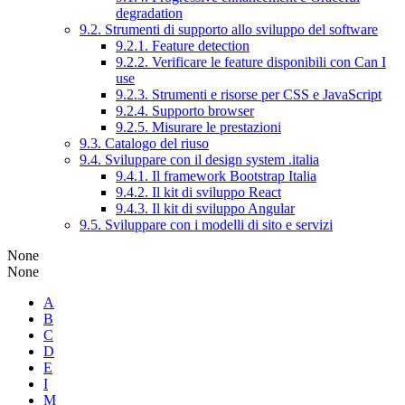
degradation
9.2. Strumenti di supporto allo sviluppo del software
9.2.1. Feature detection
9.2.2. Verificare le feature disponibili con Can I
use
9.2.3. Strumenti e risorse per CSS e JavaScript
9.2.4. Supporto browser
9.2.5. Misurare le prestazioni
9.3. Catalogo del riuso
9.4. Sviluppare con il design system .italia
9.4.1. Il framework Bootstrap Italia
9.4.2. Il kit di sviluppo React
9.4.3. Il kit di sviluppo Angular
9.5. Sviluppare con i modelli di sito e servizi
None
None
A
B
C
D
E
I
M