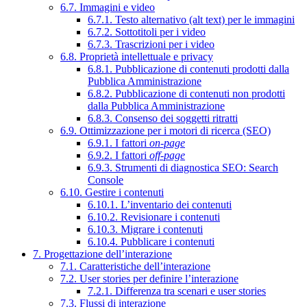
6.7. Immagini e video
6.7.1. Testo alternativo (alt text) per le immagini
6.7.2. Sottotitoli per i video
6.7.3. Trascrizioni per i video
6.8. Proprietà intellettuale e privacy
6.8.1. Pubblicazione di contenuti prodotti dalla
Pubblica Amministrazione
6.8.2. Pubblicazione di contenuti non prodotti
dalla Pubblica Amministrazione
6.8.3. Consenso dei soggetti ritratti
6.9. Ottimizzazione per i motori di ricerca (SEO)
6.9.1. I fattori
on-page
6.9.2. I fattori
off-page
6.9.3. Strumenti di diagnostica SEO: Search
Console
6.10. Gestire i contenuti
6.10.1. L’inventario dei contenuti
6.10.2. Revisionare i contenuti
6.10.3. Migrare i contenuti
6.10.4. Pubblicare i contenuti
7. Progettazione dell’interazione
7.1. Caratteristiche dell’interazione
7.2. User stories per definire l’interazione
7.2.1. Differenza tra scenari e user stories
7.3. Flussi di interazione