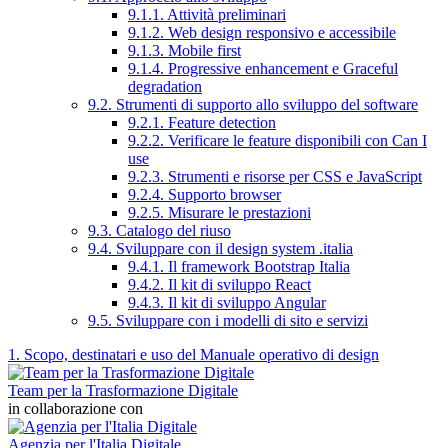
9.1.1. Attività preliminari
9.1.2. Web design responsivo e accessibile
9.1.3. Mobile first
9.1.4. Progressive enhancement e Graceful
degradation
9.2. Strumenti di supporto allo sviluppo del software
9.2.1. Feature detection
9.2.2. Verificare le feature disponibili con Can I
use
9.2.3. Strumenti e risorse per CSS e JavaScript
9.2.4. Supporto browser
9.2.5. Misurare le prestazioni
9.3. Catalogo del riuso
9.4. Sviluppare con il design system .italia
9.4.1. Il framework Bootstrap Italia
9.4.2. Il kit di sviluppo React
9.4.3. Il kit di sviluppo Angular
9.5. Sviluppare con i modelli di sito e servizi
1. Scopo, destinatari e uso del Manuale operativo di design
Team per la Trasformazione Digitale
in collaborazione con
Agenzia per l'Italia Digitale