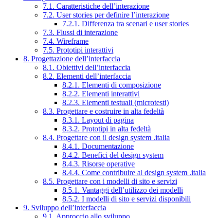
7.1. Caratteristiche dell’interazione
7.2. User stories per definire l’interazione
7.2.1. Differenza tra scenari e user stories
7.3. Flussi di interazione
7.4. Wireframe
7.5. Prototipi interattivi
8. Progettazione dell’interfaccia
8.1. Obiettivi dell’interfaccia
8.2. Elementi dell’interfaccia
8.2.1. Elementi di composizione
8.2.2. Elementi interattivi
8.2.3. Elementi testuali (microtesti)
8.3. Progettare e costruire in alta fedeltà
8.3.1. Layout di pagina
8.3.2. Prototipi in alta fedeltà
8.4. Progettare con il design system .italia
8.4.1. Documentazione
8.4.2. Benefici del design system
8.4.3. Risorse operative
8.4.4. Come contribuire al design system .italia
8.5. Progettare con i modelli di sito e servizi
8.5.1. Vantaggi dell’utilizzo dei modelli
8.5.2. I modelli di sito e servizi disponibili
9. Sviluppo dell’interfaccia
9.1. Approccio allo sviluppo