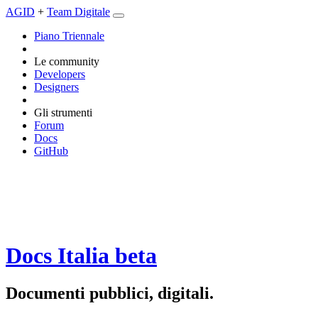
AGID
+
Team Digitale
Piano Triennale
Le community
Developers
Designers
Gli strumenti
Forum
Docs
GitHub
Docs Italia
beta
Documenti pubblici, digitali.