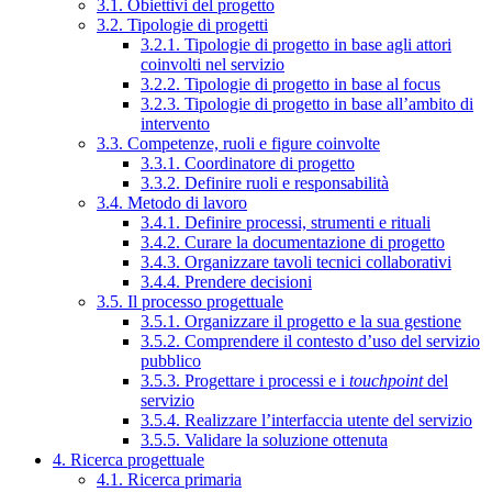
3.1. Obiettivi del progetto
3.2. Tipologie di progetti
3.2.1. Tipologie di progetto in base agli attori
coinvolti nel servizio
3.2.2. Tipologie di progetto in base al focus
3.2.3. Tipologie di progetto in base all’ambito di
intervento
3.3. Competenze, ruoli e figure coinvolte
3.3.1. Coordinatore di progetto
3.3.2. Definire ruoli e responsabilità
3.4. Metodo di lavoro
3.4.1. Definire processi, strumenti e rituali
3.4.2. Curare la documentazione di progetto
3.4.3. Organizzare tavoli tecnici collaborativi
3.4.4. Prendere decisioni
3.5. Il processo progettuale
3.5.1. Organizzare il progetto e la sua gestione
3.5.2. Comprendere il contesto d’uso del servizio
pubblico
3.5.3. Progettare i processi e i
touchpoint
del
servizio
3.5.4. Realizzare l’interfaccia utente del servizio
3.5.5. Validare la soluzione ottenuta
4. Ricerca progettuale
4.1. Ricerca primaria