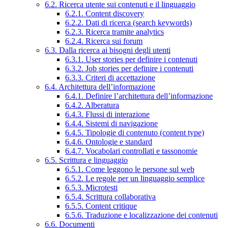
6.2. Ricerca utente sui contenuti e il linguaggio
6.2.1. Content discovery
6.2.2. Dati di ricerca (search keywords)
6.2.3. Ricerca tramite analytics
6.2.4. Ricerca sui forum
6.3. Dalla ricerca ai bisogni degli utenti
6.3.1. User stories per definire i contenuti
6.3.2. Job stories per definire i contenuti
6.3.3. Criteri di accettazione
6.4. Architettura dell’informazione
6.4.1. Definire l’architettura dell’informazione
6.4.2. Alberatura
6.4.3. Flussi di interazione
6.4.4. Sistemi di navigazione
6.4.5. Tipologie di contenuto (content type)
6.4.6. Ontologie e standard
6.4.7. Vocabolari controllati e tassonomie
6.5. Scrittura e linguaggio
6.5.1. Come leggono le persone sul web
6.5.2. Le regole per un linguaggio semplice
6.5.3. Microtesti
6.5.4. Scrittura collaborativa
6.5.5. Content critique
6.5.6. Traduzione e localizzazione dei contenuti
6.6. Documenti