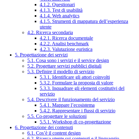
4.1.2. Questionari
4.1.3. Test di usabilità
4.1.4. Web analytics
4.1.5. Strumenti di mappatura dell’esperienza
utente
4.2. Ricerca secondaria
4.2.1. Ricerca documentale
4.2.2. Analisi benchmark
4.2.3. Valutazione euristica
5. Progettazione dei servizi
5.1. Cosa sono i servizi e il service design
5.2. Progettare servizi pubblici digitali
5.3. Definire il modello di servizio
5.3.1. Identificare gli attori coinvolti
5.3.2. Formulare la proposta di valore
5.3.3. Inquadrare gli elementi costitutivi del
servizio
5.4. Descrivere il funzionamento del servizio
5.4.1. Mappare l’ecosistema
5.4.2. Rappresentare i flussi di servizio
5.5. Co-progettare le soluzioni
5.5.1. Workshop di co-progettazione
6. Progettazione dei contenuti
6.1. Cos’è il content design
6.2. Ricerca utente sui contenuti e il linguaggio