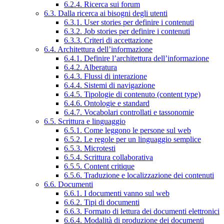
6.2.4. Ricerca sui forum
6.3. Dalla ricerca ai bisogni degli utenti
6.3.1. User stories per definire i contenuti
6.3.2. Job stories per definire i contenuti
6.3.3. Criteri di accettazione
6.4. Architettura dell’informazione
6.4.1. Definire l’architettura dell’informazione
6.4.2. Alberatura
6.4.3. Flussi di interazione
6.4.4. Sistemi di navigazione
6.4.5. Tipologie di contenuto (content type)
6.4.6. Ontologie e standard
6.4.7. Vocabolari controllati e tassonomie
6.5. Scrittura e linguaggio
6.5.1. Come leggono le persone sul web
6.5.2. Le regole per un linguaggio semplice
6.5.3. Microtesti
6.5.4. Scrittura collaborativa
6.5.5. Content critique
6.5.6. Traduzione e localizzazione dei contenuti
6.6. Documenti
6.6.1. I documenti vanno sul web
6.6.2. Tipi di documenti
6.6.3. Formato di lettura dei documenti elettronici
6.6.4. Modalità di produzione dei documenti