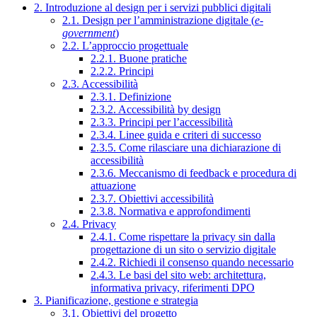
2. Introduzione al design per i servizi pubblici digitali
2.1. Design per l’amministrazione digitale (
e-
government
)
2.2. L’approccio progettuale
2.2.1. Buone pratiche
2.2.2. Principi
2.3. Accessibilità
2.3.1. Definizione
2.3.2. Accessibilità by design
2.3.3. Principi per l’accessibilità
2.3.4. Linee guida e criteri di successo
2.3.5. Come rilasciare una dichiarazione di
accessibilità
2.3.6. Meccanismo di feedback e procedura di
attuazione
2.3.7. Obiettivi accessibilità
2.3.8. Normativa e approfondimenti
2.4. Privacy
2.4.1. Come rispettare la privacy sin dalla
progettazione di un sito o servizio digitale
2.4.2. Richiedi il consenso quando necessario
2.4.3. Le basi del sito web: architettura,
informativa privacy, riferimenti DPO
3. Pianificazione, gestione e strategia
3.1. Obiettivi del progetto