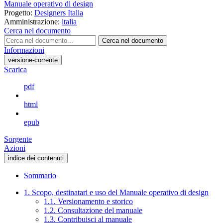
Manuale operativo di design
Progetto:
Designers Italia
Amministrazione:
italia
Cerca nel documento
Cerca nel documento
Informazioni
versione-corrente
Scarica
pdf
html
epub
Sorgente
Azioni
indice dei contenuti
Sommario
1. Scopo, destinatari e uso del Manuale operativo di design
1.1. Versionamento e storico
1.2. Consultazione del manuale
1.3. Contribuisci al manuale