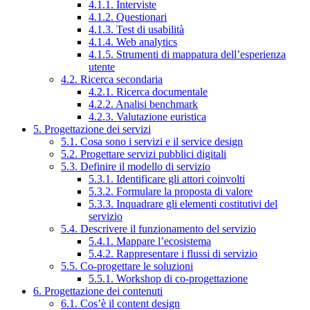
4.1.1. Interviste
4.1.2. Questionari
4.1.3. Test di usabilità
4.1.4. Web analytics
4.1.5. Strumenti di mappatura dell’esperienza
utente
4.2. Ricerca secondaria
4.2.1. Ricerca documentale
4.2.2. Analisi benchmark
4.2.3. Valutazione euristica
5. Progettazione dei servizi
5.1. Cosa sono i servizi e il service design
5.2. Progettare servizi pubblici digitali
5.3. Definire il modello di servizio
5.3.1. Identificare gli attori coinvolti
5.3.2. Formulare la proposta di valore
5.3.3. Inquadrare gli elementi costitutivi del
servizio
5.4. Descrivere il funzionamento del servizio
5.4.1. Mappare l’ecosistema
5.4.2. Rappresentare i flussi di servizio
5.5. Co-progettare le soluzioni
5.5.1. Workshop di co-progettazione
6. Progettazione dei contenuti
6.1. Cos’è il content design