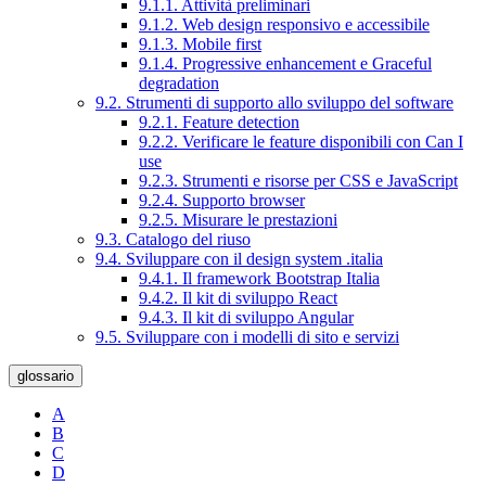
9.1.1. Attività preliminari
9.1.2. Web design responsivo e accessibile
9.1.3. Mobile first
9.1.4. Progressive enhancement e Graceful
degradation
9.2. Strumenti di supporto allo sviluppo del software
9.2.1. Feature detection
9.2.2. Verificare le feature disponibili con Can I
use
9.2.3. Strumenti e risorse per CSS e JavaScript
9.2.4. Supporto browser
9.2.5. Misurare le prestazioni
9.3. Catalogo del riuso
9.4. Sviluppare con il design system .italia
9.4.1. Il framework Bootstrap Italia
9.4.2. Il kit di sviluppo React
9.4.3. Il kit di sviluppo Angular
9.5. Sviluppare con i modelli di sito e servizi
glossario
A
B
C
D