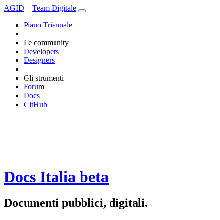
AGID
+
Team Digitale
Piano Triennale
Le community
Developers
Designers
Gli strumenti
Forum
Docs
GitHub
Docs Italia
beta
Documenti pubblici, digitali.