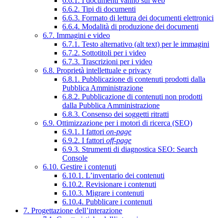
6.6.1. I documenti vanno sul web
6.6.2. Tipi di documenti
6.6.3. Formato di lettura dei documenti elettronici
6.6.4. Modalità di produzione dei documenti
6.7. Immagini e video
6.7.1. Testo alternativo (alt text) per le immagini
6.7.2. Sottotitoli per i video
6.7.3. Trascrizioni per i video
6.8. Proprietà intellettuale e privacy
6.8.1. Pubblicazione di contenuti prodotti dalla
Pubblica Amministrazione
6.8.2. Pubblicazione di contenuti non prodotti
dalla Pubblica Amministrazione
6.8.3. Consenso dei soggetti ritratti
6.9. Ottimizzazione per i motori di ricerca (SEO)
6.9.1. I fattori
on-page
6.9.2. I fattori
off-page
6.9.3. Strumenti di diagnostica SEO: Search
Console
6.10. Gestire i contenuti
6.10.1. L’inventario dei contenuti
6.10.2. Revisionare i contenuti
6.10.3. Migrare i contenuti
6.10.4. Pubblicare i contenuti
7. Progettazione dell’interazione