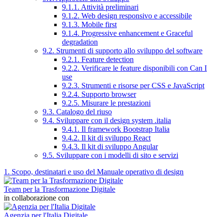
9.1.1. Attività preliminari
9.1.2. Web design responsivo e accessibile
9.1.3. Mobile first
9.1.4. Progressive enhancement e Graceful
degradation
9.2. Strumenti di supporto allo sviluppo del software
9.2.1. Feature detection
9.2.2. Verificare le feature disponibili con Can I
use
9.2.3. Strumenti e risorse per CSS e JavaScript
9.2.4. Supporto browser
9.2.5. Misurare le prestazioni
9.3. Catalogo del riuso
9.4. Sviluppare con il design system .italia
9.4.1. Il framework Bootstrap Italia
9.4.2. Il kit di sviluppo React
9.4.3. Il kit di sviluppo Angular
9.5. Sviluppare con i modelli di sito e servizi
1. Scopo, destinatari e uso del Manuale operativo di design
Team per la Trasformazione Digitale
in collaborazione con
Agenzia per l'Italia Digitale