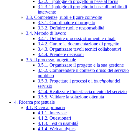
3.2.2. Tipologie di progetto in base al focus
3.2.3. Tipologie di progetto in base all’ambito di
intervento
3.3. Competenze, ruoli e figure coinvolte
3.3.1. Coordinatore di progetto
3.3.2. Definire ruoli e responsabilità
3.4. Metodo di lavoro
3.4.1. Definire processi, strumenti e rituali
3.4.2. Curare la documentazione di progetto
3.4.3. Organizzare tavoli tecnici collaborativi
3.4.4. Prendere decisioni
3.5. Il processo progettuale
3.5.1. Organizzare il progetto e la sua gestione
3.5.2. Comprendere il contesto d’uso del servizio
pubblico
3.5.3. Progettare i processi e i
touchpoint
del
servizio
3.5.4. Realizzare l’interfaccia utente del servizio
3.5.5. Validare la soluzione ottenuta
4. Ricerca progettuale
4.1. Ricerca primaria
4.1.1. Interviste
4.1.2. Questionari
4.1.3. Test di usabilità
4.1.4. Web analytics