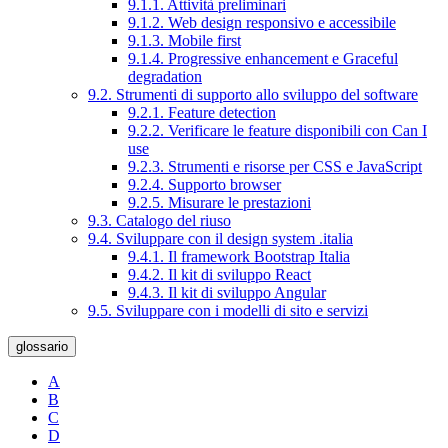
9.1.1. Attività preliminari
9.1.2. Web design responsivo e accessibile
9.1.3. Mobile first
9.1.4. Progressive enhancement e Graceful
degradation
9.2. Strumenti di supporto allo sviluppo del software
9.2.1. Feature detection
9.2.2. Verificare le feature disponibili con Can I
use
9.2.3. Strumenti e risorse per CSS e JavaScript
9.2.4. Supporto browser
9.2.5. Misurare le prestazioni
9.3. Catalogo del riuso
9.4. Sviluppare con il design system .italia
9.4.1. Il framework Bootstrap Italia
9.4.2. Il kit di sviluppo React
9.4.3. Il kit di sviluppo Angular
9.5. Sviluppare con i modelli di sito e servizi
glossario
A
B
C
D