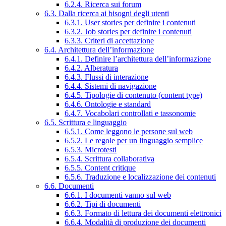
6.2.4. Ricerca sui forum
6.3. Dalla ricerca ai bisogni degli utenti
6.3.1. User stories per definire i contenuti
6.3.2. Job stories per definire i contenuti
6.3.3. Criteri di accettazione
6.4. Architettura dell’informazione
6.4.1. Definire l’architettura dell’informazione
6.4.2. Alberatura
6.4.3. Flussi di interazione
6.4.4. Sistemi di navigazione
6.4.5. Tipologie di contenuto (content type)
6.4.6. Ontologie e standard
6.4.7. Vocabolari controllati e tassonomie
6.5. Scrittura e linguaggio
6.5.1. Come leggono le persone sul web
6.5.2. Le regole per un linguaggio semplice
6.5.3. Microtesti
6.5.4. Scrittura collaborativa
6.5.5. Content critique
6.5.6. Traduzione e localizzazione dei contenuti
6.6. Documenti
6.6.1. I documenti vanno sul web
6.6.2. Tipi di documenti
6.6.3. Formato di lettura dei documenti elettronici
6.6.4. Modalità di produzione dei documenti