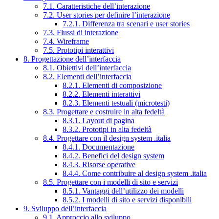
7.1. Caratteristiche dell’interazione
7.2. User stories per definire l’interazione
7.2.1. Differenza tra scenari e user stories
7.3. Flussi di interazione
7.4. Wireframe
7.5. Prototipi interattivi
8. Progettazione dell’interfaccia
8.1. Obiettivi dell’interfaccia
8.2. Elementi dell’interfaccia
8.2.1. Elementi di composizione
8.2.2. Elementi interattivi
8.2.3. Elementi testuali (microtesti)
8.3. Progettare e costruire in alta fedeltà
8.3.1. Layout di pagina
8.3.2. Prototipi in alta fedeltà
8.4. Progettare con il design system .italia
8.4.1. Documentazione
8.4.2. Benefici del design system
8.4.3. Risorse operative
8.4.4. Come contribuire al design system .italia
8.5. Progettare con i modelli di sito e servizi
8.5.1. Vantaggi dell’utilizzo dei modelli
8.5.2. I modelli di sito e servizi disponibili
9. Sviluppo dell’interfaccia
9.1. Approccio allo sviluppo