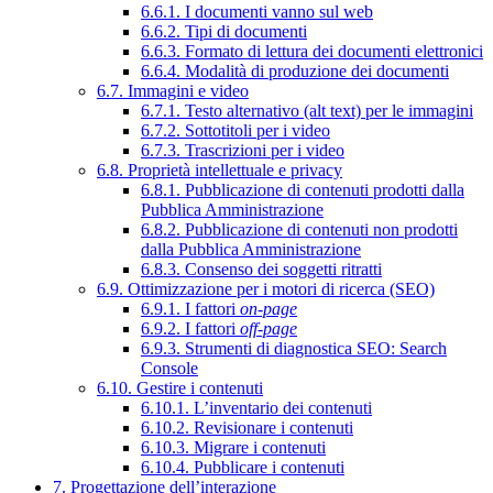
6.6.1. I documenti vanno sul web
6.6.2. Tipi di documenti
6.6.3. Formato di lettura dei documenti elettronici
6.6.4. Modalità di produzione dei documenti
6.7. Immagini e video
6.7.1. Testo alternativo (alt text) per le immagini
6.7.2. Sottotitoli per i video
6.7.3. Trascrizioni per i video
6.8. Proprietà intellettuale e privacy
6.8.1. Pubblicazione di contenuti prodotti dalla
Pubblica Amministrazione
6.8.2. Pubblicazione di contenuti non prodotti
dalla Pubblica Amministrazione
6.8.3. Consenso dei soggetti ritratti
6.9. Ottimizzazione per i motori di ricerca (SEO)
6.9.1. I fattori
on-page
6.9.2. I fattori
off-page
6.9.3. Strumenti di diagnostica SEO: Search
Console
6.10. Gestire i contenuti
6.10.1. L’inventario dei contenuti
6.10.2. Revisionare i contenuti
6.10.3. Migrare i contenuti
6.10.4. Pubblicare i contenuti
7. Progettazione dell’interazione