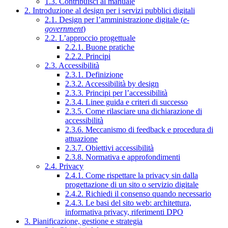
1.3. Contribuisci al manuale
2. Introduzione al design per i servizi pubblici digitali
2.1. Design per l’amministrazione digitale (
e-
government
)
2.2. L’approccio progettuale
2.2.1. Buone pratiche
2.2.2. Principi
2.3. Accessibilità
2.3.1. Definizione
2.3.2. Accessibilità by design
2.3.3. Principi per l’accessibilità
2.3.4. Linee guida e criteri di successo
2.3.5. Come rilasciare una dichiarazione di
accessibilità
2.3.6. Meccanismo di feedback e procedura di
attuazione
2.3.7. Obiettivi accessibilità
2.3.8. Normativa e approfondimenti
2.4. Privacy
2.4.1. Come rispettare la privacy sin dalla
progettazione di un sito o servizio digitale
2.4.2. Richiedi il consenso quando necessario
2.4.3. Le basi del sito web: architettura,
informativa privacy, riferimenti DPO
3. Pianificazione, gestione e strategia