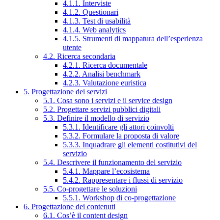
4.1.1. Interviste
4.1.2. Questionari
4.1.3. Test di usabilità
4.1.4. Web analytics
4.1.5. Strumenti di mappatura dell’esperienza
utente
4.2. Ricerca secondaria
4.2.1. Ricerca documentale
4.2.2. Analisi benchmark
4.2.3. Valutazione euristica
5. Progettazione dei servizi
5.1. Cosa sono i servizi e il service design
5.2. Progettare servizi pubblici digitali
5.3. Definire il modello di servizio
5.3.1. Identificare gli attori coinvolti
5.3.2. Formulare la proposta di valore
5.3.3. Inquadrare gli elementi costitutivi del
servizio
5.4. Descrivere il funzionamento del servizio
5.4.1. Mappare l’ecosistema
5.4.2. Rappresentare i flussi di servizio
5.5. Co-progettare le soluzioni
5.5.1. Workshop di co-progettazione
6. Progettazione dei contenuti
6.1. Cos’è il content design