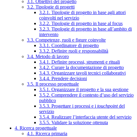
3.1. Obiettivi del progetto
3.2. Tipologie di progetti
3.2.1. Tipologie di progetto in base agli attori
coinvolti nel servizio
3.2.2. Tipologie di progetto in base al focus
3.2.3. Tipologie di progetto in base all’ambito di
intervento
3.3. Competenze, ruoli e figure coinvolte
3.3.1. Coordinatore di progetto
3.3.2. Definire ruoli e responsabilità
3.4. Metodo di lavoro
3.4.1. Definire processi, strumenti e rituali
3.4.2. Curare la documentazione di progetto
3.4.3. Organizzare tavoli tecnici collaborativi
3.4.4. Prendere decisioni
3.5. Il processo progettuale
3.5.1. Organizzare il progetto e la sua gestione
3.5.2. Comprendere il contesto d’uso del servizio
pubblico
3.5.3. Progettare i processi e i
touchpoint
del
servizio
3.5.4. Realizzare l’interfaccia utente del servizio
3.5.5. Validare la soluzione ottenuta
4. Ricerca progettuale
4.1. Ricerca primaria