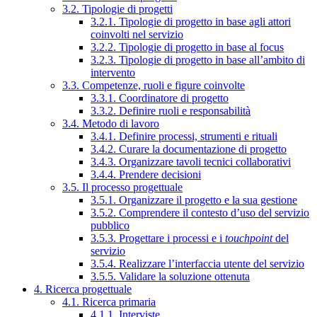
3.2. Tipologie di progetti
3.2.1. Tipologie di progetto in base agli attori
coinvolti nel servizio
3.2.2. Tipologie di progetto in base al focus
3.2.3. Tipologie di progetto in base all’ambito di
intervento
3.3. Competenze, ruoli e figure coinvolte
3.3.1. Coordinatore di progetto
3.3.2. Definire ruoli e responsabilità
3.4. Metodo di lavoro
3.4.1. Definire processi, strumenti e rituali
3.4.2. Curare la documentazione di progetto
3.4.3. Organizzare tavoli tecnici collaborativi
3.4.4. Prendere decisioni
3.5. Il processo progettuale
3.5.1. Organizzare il progetto e la sua gestione
3.5.2. Comprendere il contesto d’uso del servizio
pubblico
3.5.3. Progettare i processi e i
touchpoint
del
servizio
3.5.4. Realizzare l’interfaccia utente del servizio
3.5.5. Validare la soluzione ottenuta
4. Ricerca progettuale
4.1. Ricerca primaria
4.1.1. Interviste