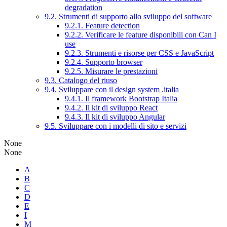
degradation
9.2. Strumenti di supporto allo sviluppo del software
9.2.1. Feature detection
9.2.2. Verificare le feature disponibili con Can I
use
9.2.3. Strumenti e risorse per CSS e JavaScript
9.2.4. Supporto browser
9.2.5. Misurare le prestazioni
9.3. Catalogo del riuso
9.4. Sviluppare con il design system .italia
9.4.1. Il framework Bootstrap Italia
9.4.2. Il kit di sviluppo React
9.4.3. Il kit di sviluppo Angular
9.5. Sviluppare con i modelli di sito e servizi
None
None
A
B
C
D
E
I
M