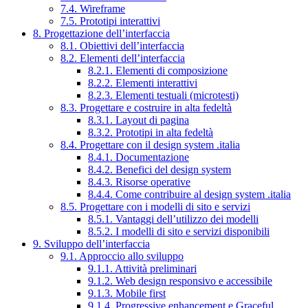
7.4. Wireframe
7.5. Prototipi interattivi
8. Progettazione dell’interfaccia
8.1. Obiettivi dell’interfaccia
8.2. Elementi dell’interfaccia
8.2.1. Elementi di composizione
8.2.2. Elementi interattivi
8.2.3. Elementi testuali (microtesti)
8.3. Progettare e costruire in alta fedeltà
8.3.1. Layout di pagina
8.3.2. Prototipi in alta fedeltà
8.4. Progettare con il design system .italia
8.4.1. Documentazione
8.4.2. Benefici del design system
8.4.3. Risorse operative
8.4.4. Come contribuire al design system .italia
8.5. Progettare con i modelli di sito e servizi
8.5.1. Vantaggi dell’utilizzo dei modelli
8.5.2. I modelli di sito e servizi disponibili
9. Sviluppo dell’interfaccia
9.1. Approccio allo sviluppo
9.1.1. Attività preliminari
9.1.2. Web design responsivo e accessibile
9.1.3. Mobile first
9.1.4. Progressive enhancement e Graceful