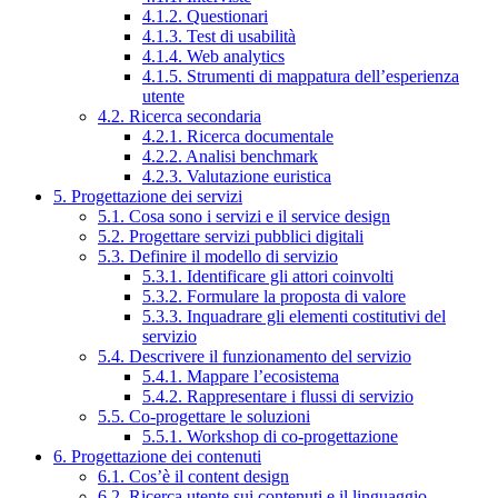
4.1.2. Questionari
4.1.3. Test di usabilità
4.1.4. Web analytics
4.1.5. Strumenti di mappatura dell’esperienza
utente
4.2. Ricerca secondaria
4.2.1. Ricerca documentale
4.2.2. Analisi benchmark
4.2.3. Valutazione euristica
5. Progettazione dei servizi
5.1. Cosa sono i servizi e il service design
5.2. Progettare servizi pubblici digitali
5.3. Definire il modello di servizio
5.3.1. Identificare gli attori coinvolti
5.3.2. Formulare la proposta di valore
5.3.3. Inquadrare gli elementi costitutivi del
servizio
5.4. Descrivere il funzionamento del servizio
5.4.1. Mappare l’ecosistema
5.4.2. Rappresentare i flussi di servizio
5.5. Co-progettare le soluzioni
5.5.1. Workshop di co-progettazione
6. Progettazione dei contenuti
6.1. Cos’è il content design
6.2. Ricerca utente sui contenuti e il linguaggio