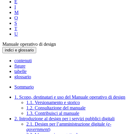
E
I
M
O
S
T
U
Manuale operativo di design
indici e glossario
contenuti
figure
tabelle
glossario
Sommario
1. Scopo, destinatari e uso del Manuale operativo di design
1.1. Versionamento e storico
1.2. Consultazione del manuale
1.3. Contribuisci al manuale
2. Introduzione al design per i servizi pubblici digitali
2.1. Design per l’amministrazione digitale (
e-
government
)