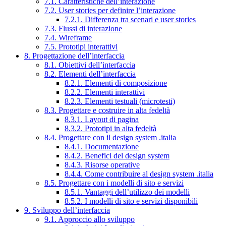
7.1. Caratteristiche dell’interazione
7.2. User stories per definire l’interazione
7.2.1. Differenza tra scenari e user stories
7.3. Flussi di interazione
7.4. Wireframe
7.5. Prototipi interattivi
8. Progettazione dell’interfaccia
8.1. Obiettivi dell’interfaccia
8.2. Elementi dell’interfaccia
8.2.1. Elementi di composizione
8.2.2. Elementi interattivi
8.2.3. Elementi testuali (microtesti)
8.3. Progettare e costruire in alta fedeltà
8.3.1. Layout di pagina
8.3.2. Prototipi in alta fedeltà
8.4. Progettare con il design system .italia
8.4.1. Documentazione
8.4.2. Benefici del design system
8.4.3. Risorse operative
8.4.4. Come contribuire al design system .italia
8.5. Progettare con i modelli di sito e servizi
8.5.1. Vantaggi dell’utilizzo dei modelli
8.5.2. I modelli di sito e servizi disponibili
9. Sviluppo dell’interfaccia
9.1. Approccio allo sviluppo