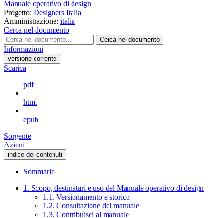
Manuale operativo di design
Progetto:
Designers Italia
Amministrazione:
italia
Cerca nel documento
Cerca nel documento
Informazioni
versione-corrente
Scarica
pdf
html
epub
Sorgente
Azioni
indice dei contenuti
Sommario
1. Scopo, destinatari e uso del Manuale operativo di design
1.1. Versionamento e storico
1.2. Consultazione del manuale
1.3. Contribuisci al manuale