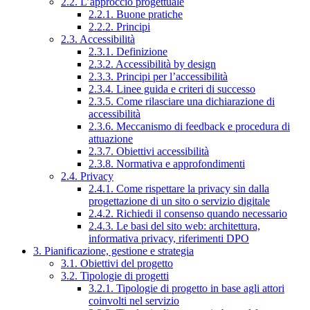
2.2. L’approccio progettuale
2.2.1. Buone pratiche
2.2.2. Principi
2.3. Accessibilità
2.3.1. Definizione
2.3.2. Accessibilità by design
2.3.3. Principi per l’accessibilità
2.3.4. Linee guida e criteri di successo
2.3.5. Come rilasciare una dichiarazione di
accessibilità
2.3.6. Meccanismo di feedback e procedura di
attuazione
2.3.7. Obiettivi accessibilità
2.3.8. Normativa e approfondimenti
2.4. Privacy
2.4.1. Come rispettare la privacy sin dalla
progettazione di un sito o servizio digitale
2.4.2. Richiedi il consenso quando necessario
2.4.3. Le basi del sito web: architettura,
informativa privacy, riferimenti DPO
3. Pianificazione, gestione e strategia
3.1. Obiettivi del progetto
3.2. Tipologie di progetti
3.2.1. Tipologie di progetto in base agli attori
coinvolti nel servizio