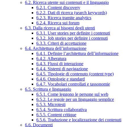
6.2. Ricerca utente sui contenuti e il linguaggio
6.2.1. Content discovery
6.2.2. Dati di ricerca (search keywords)
6.2.3. Ricerca tramite analytics
6.2.4. Ricerca sui forum
6.3. Dalla ricerca ai bisogni degli utenti
6.3.1. User stories per definire i contenuti
6.3.2. Job stories per definire i contenuti
6.3.3. Criteri di accettazione
6.4. Architettura dell’informazione
6.4.1. Definire l’architettura dell’informazione
6.4.2. Alberatura
6.4.3. Flussi di interazione
6.4.4. Sistemi di navigazione
6.4.5. Tipologie di contenuto (content type)
6.4.6. Ontologie e standard
6.4.7. Vocabolari controllati e tassonomie
6.5. Scrittura e linguaggio
6.5.1. Come leggono le persone sul web
6.5.2. Le regole per un linguaggio semplice
6.5.3. Microtesti
6.5.4. Scrittura collaborativa
6.5.5. Content critique
6.5.6. Traduzione e localizzazione dei contenuti
6.6. Documenti