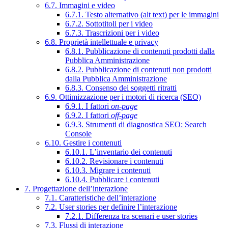
6.7. Immagini e video
6.7.1. Testo alternativo (alt text) per le immagini
6.7.2. Sottotitoli per i video
6.7.3. Trascrizioni per i video
6.8. Proprietà intellettuale e privacy
6.8.1. Pubblicazione di contenuti prodotti dalla
Pubblica Amministrazione
6.8.2. Pubblicazione di contenuti non prodotti
dalla Pubblica Amministrazione
6.8.3. Consenso dei soggetti ritratti
6.9. Ottimizzazione per i motori di ricerca (SEO)
6.9.1. I fattori
on-page
6.9.2. I fattori
off-page
6.9.3. Strumenti di diagnostica SEO: Search
Console
6.10. Gestire i contenuti
6.10.1. L’inventario dei contenuti
6.10.2. Revisionare i contenuti
6.10.3. Migrare i contenuti
6.10.4. Pubblicare i contenuti
7. Progettazione dell’interazione
7.1. Caratteristiche dell’interazione
7.2. User stories per definire l’interazione
7.2.1. Differenza tra scenari e user stories
7.3. Flussi di interazione