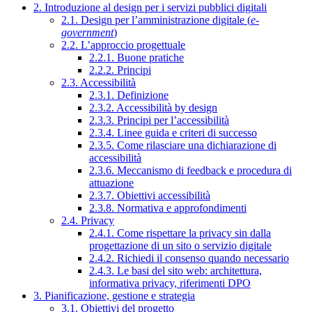
2. Introduzione al design per i servizi pubblici digitali
2.1. Design per l’amministrazione digitale (
e-
government
)
2.2. L’approccio progettuale
2.2.1. Buone pratiche
2.2.2. Principi
2.3. Accessibilità
2.3.1. Definizione
2.3.2. Accessibilità by design
2.3.3. Principi per l’accessibilità
2.3.4. Linee guida e criteri di successo
2.3.5. Come rilasciare una dichiarazione di
accessibilità
2.3.6. Meccanismo di feedback e procedura di
attuazione
2.3.7. Obiettivi accessibilità
2.3.8. Normativa e approfondimenti
2.4. Privacy
2.4.1. Come rispettare la privacy sin dalla
progettazione di un sito o servizio digitale
2.4.2. Richiedi il consenso quando necessario
2.4.3. Le basi del sito web: architettura,
informativa privacy, riferimenti DPO
3. Pianificazione, gestione e strategia
3.1. Obiettivi del progetto