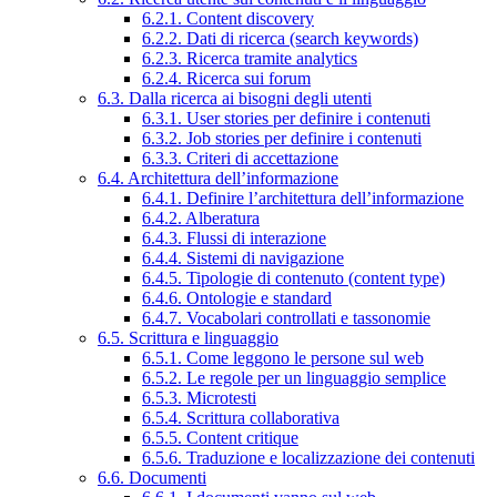
6.2.1. Content discovery
6.2.2. Dati di ricerca (search keywords)
6.2.3. Ricerca tramite analytics
6.2.4. Ricerca sui forum
6.3. Dalla ricerca ai bisogni degli utenti
6.3.1. User stories per definire i contenuti
6.3.2. Job stories per definire i contenuti
6.3.3. Criteri di accettazione
6.4. Architettura dell’informazione
6.4.1. Definire l’architettura dell’informazione
6.4.2. Alberatura
6.4.3. Flussi di interazione
6.4.4. Sistemi di navigazione
6.4.5. Tipologie di contenuto (content type)
6.4.6. Ontologie e standard
6.4.7. Vocabolari controllati e tassonomie
6.5. Scrittura e linguaggio
6.5.1. Come leggono le persone sul web
6.5.2. Le regole per un linguaggio semplice
6.5.3. Microtesti
6.5.4. Scrittura collaborativa
6.5.5. Content critique
6.5.6. Traduzione e localizzazione dei contenuti
6.6. Documenti