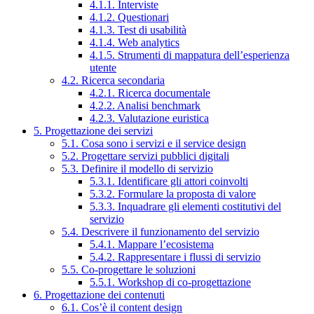
4.1.1. Interviste
4.1.2. Questionari
4.1.3. Test di usabilità
4.1.4. Web analytics
4.1.5. Strumenti di mappatura dell’esperienza
utente
4.2. Ricerca secondaria
4.2.1. Ricerca documentale
4.2.2. Analisi benchmark
4.2.3. Valutazione euristica
5. Progettazione dei servizi
5.1. Cosa sono i servizi e il service design
5.2. Progettare servizi pubblici digitali
5.3. Definire il modello di servizio
5.3.1. Identificare gli attori coinvolti
5.3.2. Formulare la proposta di valore
5.3.3. Inquadrare gli elementi costitutivi del
servizio
5.4. Descrivere il funzionamento del servizio
5.4.1. Mappare l’ecosistema
5.4.2. Rappresentare i flussi di servizio
5.5. Co-progettare le soluzioni
5.5.1. Workshop di co-progettazione
6. Progettazione dei contenuti
6.1. Cos’è il content design