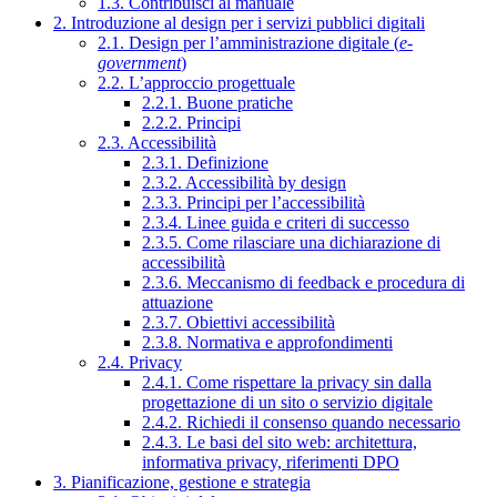
1.3. Contribuisci al manuale
2. Introduzione al design per i servizi pubblici digitali
2.1. Design per l’amministrazione digitale (
e-
government
)
2.2. L’approccio progettuale
2.2.1. Buone pratiche
2.2.2. Principi
2.3. Accessibilità
2.3.1. Definizione
2.3.2. Accessibilità by design
2.3.3. Principi per l’accessibilità
2.3.4. Linee guida e criteri di successo
2.3.5. Come rilasciare una dichiarazione di
accessibilità
2.3.6. Meccanismo di feedback e procedura di
attuazione
2.3.7. Obiettivi accessibilità
2.3.8. Normativa e approfondimenti
2.4. Privacy
2.4.1. Come rispettare la privacy sin dalla
progettazione di un sito o servizio digitale
2.4.2. Richiedi il consenso quando necessario
2.4.3. Le basi del sito web: architettura,
informativa privacy, riferimenti DPO
3. Pianificazione, gestione e strategia