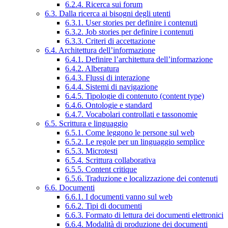
6.2.4. Ricerca sui forum
6.3. Dalla ricerca ai bisogni degli utenti
6.3.1. User stories per definire i contenuti
6.3.2. Job stories per definire i contenuti
6.3.3. Criteri di accettazione
6.4. Architettura dell’informazione
6.4.1. Definire l’architettura dell’informazione
6.4.2. Alberatura
6.4.3. Flussi di interazione
6.4.4. Sistemi di navigazione
6.4.5. Tipologie di contenuto (content type)
6.4.6. Ontologie e standard
6.4.7. Vocabolari controllati e tassonomie
6.5. Scrittura e linguaggio
6.5.1. Come leggono le persone sul web
6.5.2. Le regole per un linguaggio semplice
6.5.3. Microtesti
6.5.4. Scrittura collaborativa
6.5.5. Content critique
6.5.6. Traduzione e localizzazione dei contenuti
6.6. Documenti
6.6.1. I documenti vanno sul web
6.6.2. Tipi di documenti
6.6.3. Formato di lettura dei documenti elettronici
6.6.4. Modalità di produzione dei documenti