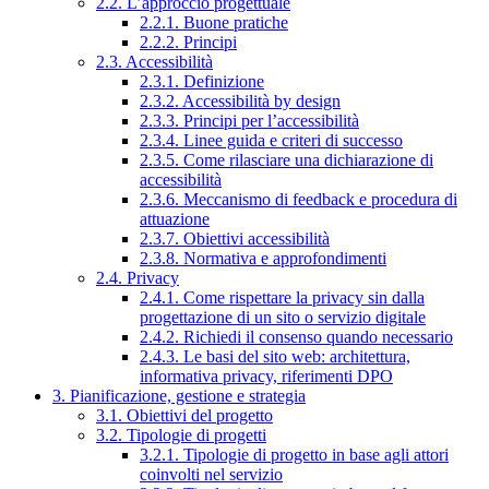
2.2. L’approccio progettuale
2.2.1. Buone pratiche
2.2.2. Principi
2.3. Accessibilità
2.3.1. Definizione
2.3.2. Accessibilità by design
2.3.3. Principi per l’accessibilità
2.3.4. Linee guida e criteri di successo
2.3.5. Come rilasciare una dichiarazione di
accessibilità
2.3.6. Meccanismo di feedback e procedura di
attuazione
2.3.7. Obiettivi accessibilità
2.3.8. Normativa e approfondimenti
2.4. Privacy
2.4.1. Come rispettare la privacy sin dalla
progettazione di un sito o servizio digitale
2.4.2. Richiedi il consenso quando necessario
2.4.3. Le basi del sito web: architettura,
informativa privacy, riferimenti DPO
3. Pianificazione, gestione e strategia
3.1. Obiettivi del progetto
3.2. Tipologie di progetti
3.2.1. Tipologie di progetto in base agli attori
coinvolti nel servizio