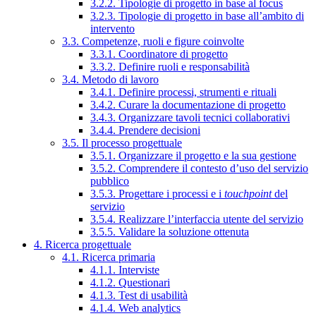
3.2.2. Tipologie di progetto in base al focus
3.2.3. Tipologie di progetto in base all’ambito di
intervento
3.3. Competenze, ruoli e figure coinvolte
3.3.1. Coordinatore di progetto
3.3.2. Definire ruoli e responsabilità
3.4. Metodo di lavoro
3.4.1. Definire processi, strumenti e rituali
3.4.2. Curare la documentazione di progetto
3.4.3. Organizzare tavoli tecnici collaborativi
3.4.4. Prendere decisioni
3.5. Il processo progettuale
3.5.1. Organizzare il progetto e la sua gestione
3.5.2. Comprendere il contesto d’uso del servizio
pubblico
3.5.3. Progettare i processi e i
touchpoint
del
servizio
3.5.4. Realizzare l’interfaccia utente del servizio
3.5.5. Validare la soluzione ottenuta
4. Ricerca progettuale
4.1. Ricerca primaria
4.1.1. Interviste
4.1.2. Questionari
4.1.3. Test di usabilità
4.1.4. Web analytics