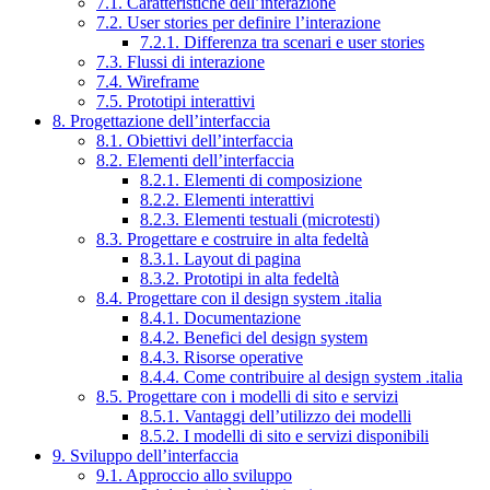
7.1. Caratteristiche dell’interazione
7.2. User stories per definire l’interazione
7.2.1. Differenza tra scenari e user stories
7.3. Flussi di interazione
7.4. Wireframe
7.5. Prototipi interattivi
8. Progettazione dell’interfaccia
8.1. Obiettivi dell’interfaccia
8.2. Elementi dell’interfaccia
8.2.1. Elementi di composizione
8.2.2. Elementi interattivi
8.2.3. Elementi testuali (microtesti)
8.3. Progettare e costruire in alta fedeltà
8.3.1. Layout di pagina
8.3.2. Prototipi in alta fedeltà
8.4. Progettare con il design system .italia
8.4.1. Documentazione
8.4.2. Benefici del design system
8.4.3. Risorse operative
8.4.4. Come contribuire al design system .italia
8.5. Progettare con i modelli di sito e servizi
8.5.1. Vantaggi dell’utilizzo dei modelli
8.5.2. I modelli di sito e servizi disponibili
9. Sviluppo dell’interfaccia
9.1. Approccio allo sviluppo