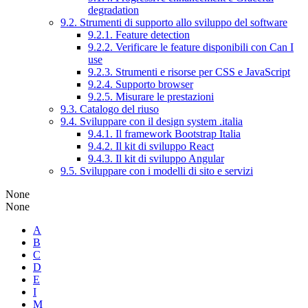
degradation
9.2. Strumenti di supporto allo sviluppo del software
9.2.1. Feature detection
9.2.2. Verificare le feature disponibili con Can I
use
9.2.3. Strumenti e risorse per CSS e JavaScript
9.2.4. Supporto browser
9.2.5. Misurare le prestazioni
9.3. Catalogo del riuso
9.4. Sviluppare con il design system .italia
9.4.1. Il framework Bootstrap Italia
9.4.2. Il kit di sviluppo React
9.4.3. Il kit di sviluppo Angular
9.5. Sviluppare con i modelli di sito e servizi
None
None
A
B
C
D
E
I
M