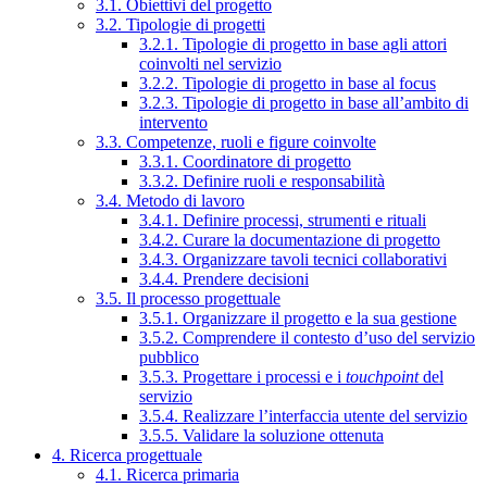
3.1. Obiettivi del progetto
3.2. Tipologie di progetti
3.2.1. Tipologie di progetto in base agli attori
coinvolti nel servizio
3.2.2. Tipologie di progetto in base al focus
3.2.3. Tipologie di progetto in base all’ambito di
intervento
3.3. Competenze, ruoli e figure coinvolte
3.3.1. Coordinatore di progetto
3.3.2. Definire ruoli e responsabilità
3.4. Metodo di lavoro
3.4.1. Definire processi, strumenti e rituali
3.4.2. Curare la documentazione di progetto
3.4.3. Organizzare tavoli tecnici collaborativi
3.4.4. Prendere decisioni
3.5. Il processo progettuale
3.5.1. Organizzare il progetto e la sua gestione
3.5.2. Comprendere il contesto d’uso del servizio
pubblico
3.5.3. Progettare i processi e i
touchpoint
del
servizio
3.5.4. Realizzare l’interfaccia utente del servizio
3.5.5. Validare la soluzione ottenuta
4. Ricerca progettuale
4.1. Ricerca primaria