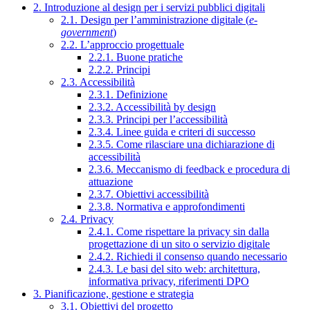
2. Introduzione al design per i servizi pubblici digitali
2.1. Design per l’amministrazione digitale (
e-
government
)
2.2. L’approccio progettuale
2.2.1. Buone pratiche
2.2.2. Principi
2.3. Accessibilità
2.3.1. Definizione
2.3.2. Accessibilità by design
2.3.3. Principi per l’accessibilità
2.3.4. Linee guida e criteri di successo
2.3.5. Come rilasciare una dichiarazione di
accessibilità
2.3.6. Meccanismo di feedback e procedura di
attuazione
2.3.7. Obiettivi accessibilità
2.3.8. Normativa e approfondimenti
2.4. Privacy
2.4.1. Come rispettare la privacy sin dalla
progettazione di un sito o servizio digitale
2.4.2. Richiedi il consenso quando necessario
2.4.3. Le basi del sito web: architettura,
informativa privacy, riferimenti DPO
3. Pianificazione, gestione e strategia
3.1. Obiettivi del progetto