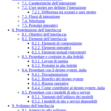
7.1. Caratteristiche dell’interazione
7.2. User stories per definire l’interazione
7.2.1. Differenza tra scenari e user stories
7.3. Flussi di interazione
7.4. Wireframe
7.5. Prototipi interattivi
8. Progettazione dell’interfaccia
8.1. Obiettivi dell’interfaccia
8.2. Elementi dell’interfaccia
8.2.1. Elementi di composizione
8.2.2. Elementi interattivi
8.2.3. Elementi testuali (microtesti)
8.3. Progettare e costruire in alta fedeltà
8.3.1. Layout di pagina
8.3.2. Prototipi in alta fedeltà
8.4. Progettare con il design system .italia
8.4.1. Documentazione
8.4.2. Benefici del design system
8.4.3. Risorse operative
8.4.4. Come contribuire al design system .italia
8.5. Progettare con i modelli di sito e servizi
8.5.1. Vantaggi dell’utilizzo dei modelli
8.5.2. I modelli di sito e servizi disponibili
9. Sviluppo dell’interfaccia
9.1. Approccio allo sviluppo