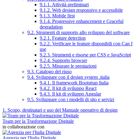
9.1.1. Attività preliminari
9.1.2. Web design responsivo e accessibile
9.1.3. Mobile first
9.1.4. Progressive enhancement e Graceful
degradation
9.2. Strumenti di supporto allo sviluppo del software
9.2.1. Feature detection
9.2.2. Verificare le feature disponibili con Can I
use
9.2.3. Strumenti e risorse per CSS e JavaScript
9.2.4. Supporto browser
9.2.5. Misurare le prestazioni
9.3. Catalogo del riuso
9.4. Sviluppare con il design system .italia
9.4.1. Il framework Bootstrap Italia
9.4.2. Il kit di sviluppo React
9.4.3. Il kit di sviluppo Angular
9.5. Sviluppare con i modelli di sito e servizi
1. Scopo, destinatari e uso del Manuale operativo di design
Team per la Trasformazione Digitale
in collaborazione con
Agenzia per l'Italia Digitale