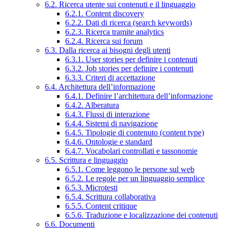
6.2. Ricerca utente sui contenuti e il linguaggio
6.2.1. Content discovery
6.2.2. Dati di ricerca (search keywords)
6.2.3. Ricerca tramite analytics
6.2.4. Ricerca sui forum
6.3. Dalla ricerca ai bisogni degli utenti
6.3.1. User stories per definire i contenuti
6.3.2. Job stories per definire i contenuti
6.3.3. Criteri di accettazione
6.4. Architettura dell’informazione
6.4.1. Definire l’architettura dell’informazione
6.4.2. Alberatura
6.4.3. Flussi di interazione
6.4.4. Sistemi di navigazione
6.4.5. Tipologie di contenuto (content type)
6.4.6. Ontologie e standard
6.4.7. Vocabolari controllati e tassonomie
6.5. Scrittura e linguaggio
6.5.1. Come leggono le persone sul web
6.5.2. Le regole per un linguaggio semplice
6.5.3. Microtesti
6.5.4. Scrittura collaborativa
6.5.5. Content critique
6.5.6. Traduzione e localizzazione dei contenuti
6.6. Documenti