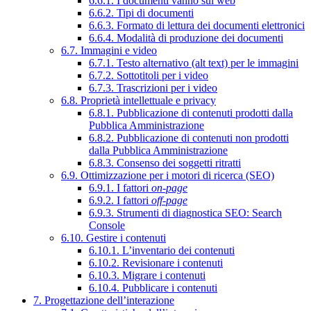
6.6.1. I documenti vanno sul web
6.6.2. Tipi di documenti
6.6.3. Formato di lettura dei documenti elettronici
6.6.4. Modalità di produzione dei documenti
6.7. Immagini e video
6.7.1. Testo alternativo (alt text) per le immagini
6.7.2. Sottotitoli per i video
6.7.3. Trascrizioni per i video
6.8. Proprietà intellettuale e privacy
6.8.1. Pubblicazione di contenuti prodotti dalla
Pubblica Amministrazione
6.8.2. Pubblicazione di contenuti non prodotti
dalla Pubblica Amministrazione
6.8.3. Consenso dei soggetti ritratti
6.9. Ottimizzazione per i motori di ricerca (SEO)
6.9.1. I fattori
on-page
6.9.2. I fattori
off-page
6.9.3. Strumenti di diagnostica SEO: Search
Console
6.10. Gestire i contenuti
6.10.1. L’inventario dei contenuti
6.10.2. Revisionare i contenuti
6.10.3. Migrare i contenuti
6.10.4. Pubblicare i contenuti
7. Progettazione dell’interazione