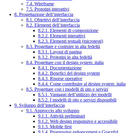
7.4. Wireframe
7.5. Prototipi interattivi
8. Progettazione dell’interfaccia
8.1. Obiettivi dell’interfaccia
8.2. Elementi dell’interfaccia
8.2.1. Elementi di composizione
8.2.2. Elementi interattivi
8.2.3. Elementi testuali (microtesti)
8.3. Progettare e costruire in alta fedeltà
8.3.1. Layout di pagina
8.3.2. Prototipi in alta fedeltà
8.4. Progettare con il design system .italia
8.4.1. Documentazione
8.4.2. Benefici del design system
8.4.3. Risorse operative
8.4.4. Come contribuire al design system .italia
8.5. Progettare con i modelli di sito e servizi
8.5.1. Vantaggi dell’utilizzo dei modelli
8.5.2. I modelli di sito e servizi disponibili
9. Sviluppo dell’interfaccia
9.1. Approccio allo sviluppo
9.1.1. Attività preliminari
9.1.2. Web design responsivo e accessibile
9.1.3. Mobile first
9.1.4. Progressive enhancement e Graceful