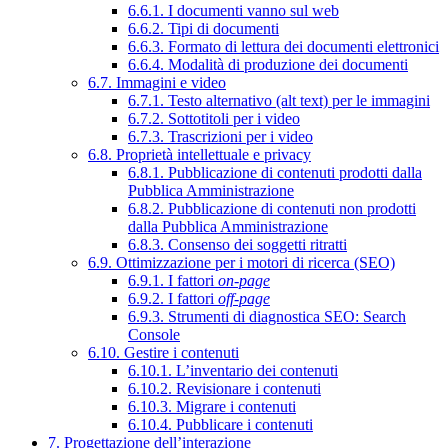
6.6.1. I documenti vanno sul web
6.6.2. Tipi di documenti
6.6.3. Formato di lettura dei documenti elettronici
6.6.4. Modalità di produzione dei documenti
6.7. Immagini e video
6.7.1. Testo alternativo (alt text) per le immagini
6.7.2. Sottotitoli per i video
6.7.3. Trascrizioni per i video
6.8. Proprietà intellettuale e privacy
6.8.1. Pubblicazione di contenuti prodotti dalla
Pubblica Amministrazione
6.8.2. Pubblicazione di contenuti non prodotti
dalla Pubblica Amministrazione
6.8.3. Consenso dei soggetti ritratti
6.9. Ottimizzazione per i motori di ricerca (SEO)
6.9.1. I fattori
on-page
6.9.2. I fattori
off-page
6.9.3. Strumenti di diagnostica SEO: Search
Console
6.10. Gestire i contenuti
6.10.1. L’inventario dei contenuti
6.10.2. Revisionare i contenuti
6.10.3. Migrare i contenuti
6.10.4. Pubblicare i contenuti
7. Progettazione dell’interazione