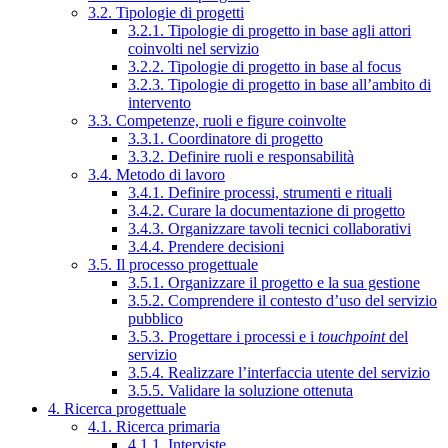
3.2. Tipologie di progetti
3.2.1. Tipologie di progetto in base agli attori
coinvolti nel servizio
3.2.2. Tipologie di progetto in base al focus
3.2.3. Tipologie di progetto in base all’ambito di
intervento
3.3. Competenze, ruoli e figure coinvolte
3.3.1. Coordinatore di progetto
3.3.2. Definire ruoli e responsabilità
3.4. Metodo di lavoro
3.4.1. Definire processi, strumenti e rituali
3.4.2. Curare la documentazione di progetto
3.4.3. Organizzare tavoli tecnici collaborativi
3.4.4. Prendere decisioni
3.5. Il processo progettuale
3.5.1. Organizzare il progetto e la sua gestione
3.5.2. Comprendere il contesto d’uso del servizio
pubblico
3.5.3. Progettare i processi e i
touchpoint
del
servizio
3.5.4. Realizzare l’interfaccia utente del servizio
3.5.5. Validare la soluzione ottenuta
4. Ricerca progettuale
4.1. Ricerca primaria
4.1.1. Interviste