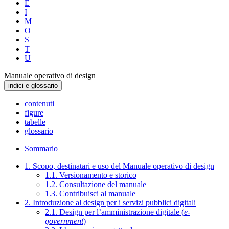
E
I
M
O
S
T
U
Manuale operativo di design
indici e glossario
contenuti
figure
tabelle
glossario
Sommario
1. Scopo, destinatari e uso del Manuale operativo di design
1.1. Versionamento e storico
1.2. Consultazione del manuale
1.3. Contribuisci al manuale
2. Introduzione al design per i servizi pubblici digitali
2.1. Design per l’amministrazione digitale (
e-
government
)