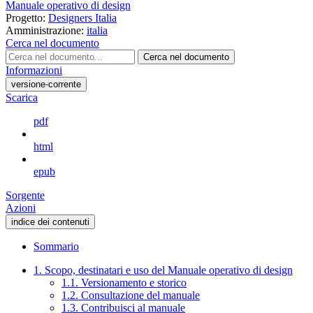
Manuale operativo di design
Progetto:
Designers Italia
Amministrazione:
italia
Cerca nel documento
Cerca nel documento
Informazioni
versione-corrente
Scarica
pdf
html
epub
Sorgente
Azioni
indice dei contenuti
Sommario
1. Scopo, destinatari e uso del Manuale operativo di design
1.1. Versionamento e storico
1.2. Consultazione del manuale
1.3. Contribuisci al manuale