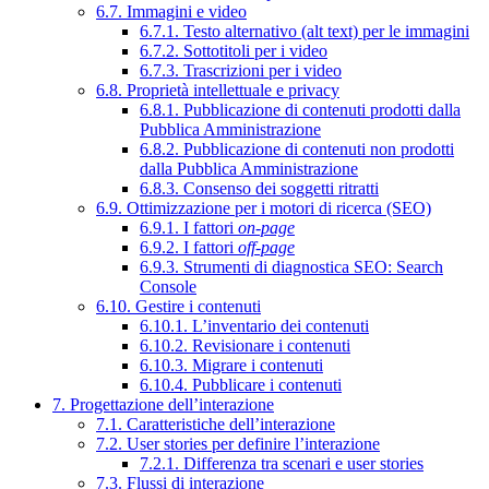
6.7. Immagini e video
6.7.1. Testo alternativo (alt text) per le immagini
6.7.2. Sottotitoli per i video
6.7.3. Trascrizioni per i video
6.8. Proprietà intellettuale e privacy
6.8.1. Pubblicazione di contenuti prodotti dalla
Pubblica Amministrazione
6.8.2. Pubblicazione di contenuti non prodotti
dalla Pubblica Amministrazione
6.8.3. Consenso dei soggetti ritratti
6.9. Ottimizzazione per i motori di ricerca (SEO)
6.9.1. I fattori
on-page
6.9.2. I fattori
off-page
6.9.3. Strumenti di diagnostica SEO: Search
Console
6.10. Gestire i contenuti
6.10.1. L’inventario dei contenuti
6.10.2. Revisionare i contenuti
6.10.3. Migrare i contenuti
6.10.4. Pubblicare i contenuti
7. Progettazione dell’interazione
7.1. Caratteristiche dell’interazione
7.2. User stories per definire l’interazione
7.2.1. Differenza tra scenari e user stories
7.3. Flussi di interazione