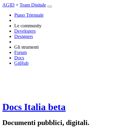
AGID
+
Team Digitale
Piano Triennale
Le community
Developers
Designers
Gli strumenti
Forum
Docs
GitHub
Docs Italia
beta
Documenti pubblici, digitali.