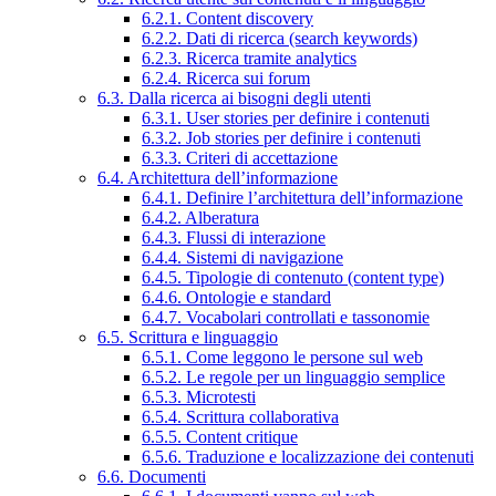
6.2.1. Content discovery
6.2.2. Dati di ricerca (search keywords)
6.2.3. Ricerca tramite analytics
6.2.4. Ricerca sui forum
6.3. Dalla ricerca ai bisogni degli utenti
6.3.1. User stories per definire i contenuti
6.3.2. Job stories per definire i contenuti
6.3.3. Criteri di accettazione
6.4. Architettura dell’informazione
6.4.1. Definire l’architettura dell’informazione
6.4.2. Alberatura
6.4.3. Flussi di interazione
6.4.4. Sistemi di navigazione
6.4.5. Tipologie di contenuto (content type)
6.4.6. Ontologie e standard
6.4.7. Vocabolari controllati e tassonomie
6.5. Scrittura e linguaggio
6.5.1. Come leggono le persone sul web
6.5.2. Le regole per un linguaggio semplice
6.5.3. Microtesti
6.5.4. Scrittura collaborativa
6.5.5. Content critique
6.5.6. Traduzione e localizzazione dei contenuti
6.6. Documenti