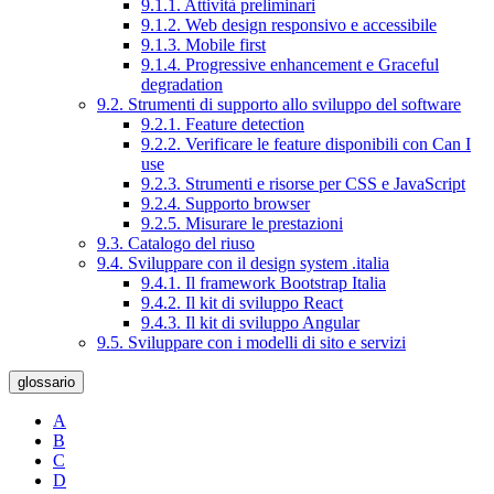
9.1.1. Attività preliminari
9.1.2. Web design responsivo e accessibile
9.1.3. Mobile first
9.1.4. Progressive enhancement e Graceful
degradation
9.2. Strumenti di supporto allo sviluppo del software
9.2.1. Feature detection
9.2.2. Verificare le feature disponibili con Can I
use
9.2.3. Strumenti e risorse per CSS e JavaScript
9.2.4. Supporto browser
9.2.5. Misurare le prestazioni
9.3. Catalogo del riuso
9.4. Sviluppare con il design system .italia
9.4.1. Il framework Bootstrap Italia
9.4.2. Il kit di sviluppo React
9.4.3. Il kit di sviluppo Angular
9.5. Sviluppare con i modelli di sito e servizi
glossario
A
B
C
D