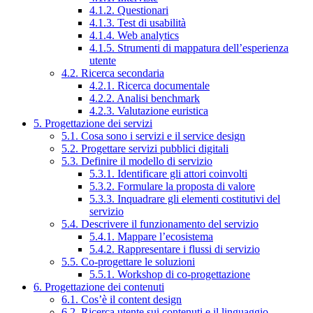
4.1.2. Questionari
4.1.3. Test di usabilità
4.1.4. Web analytics
4.1.5. Strumenti di mappatura dell’esperienza
utente
4.2. Ricerca secondaria
4.2.1. Ricerca documentale
4.2.2. Analisi benchmark
4.2.3. Valutazione euristica
5. Progettazione dei servizi
5.1. Cosa sono i servizi e il service design
5.2. Progettare servizi pubblici digitali
5.3. Definire il modello di servizio
5.3.1. Identificare gli attori coinvolti
5.3.2. Formulare la proposta di valore
5.3.3. Inquadrare gli elementi costitutivi del
servizio
5.4. Descrivere il funzionamento del servizio
5.4.1. Mappare l’ecosistema
5.4.2. Rappresentare i flussi di servizio
5.5. Co-progettare le soluzioni
5.5.1. Workshop di co-progettazione
6. Progettazione dei contenuti
6.1. Cos’è il content design
6.2. Ricerca utente sui contenuti e il linguaggio