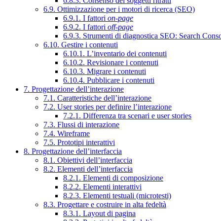
6.8.3. Consenso dei soggetti ritratti
6.9. Ottimizzazione per i motori di ricerca (SEO)
6.9.1. I fattori
on-page
6.9.2. I fattori
off-page
6.9.3. Strumenti di diagnostica SEO: Search Cons
6.10. Gestire i contenuti
6.10.1. L’inventario dei contenuti
6.10.2. Revisionare i contenuti
6.10.3. Migrare i contenuti
6.10.4. Pubblicare i contenuti
7. Progettazione dell’interazione
7.1. Caratteristiche dell’interazione
7.2. User stories per definire l’interazione
7.2.1. Differenza tra scenari e user stories
7.3. Flussi di interazione
7.4. Wireframe
7.5. Prototipi interattivi
8. Progettazione dell’interfaccia
8.1. Obiettivi dell’interfaccia
8.2. Elementi dell’interfaccia
8.2.1. Elementi di composizione
8.2.2. Elementi interattivi
8.2.3. Elementi testuali (microtesti)
8.3. Progettare e costruire in alta fedeltà
8.3.1. Layout di pagina