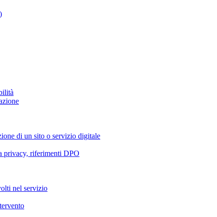
)
ilità
azione
ione di un sito o servizio digitale
va privacy, riferimenti DPO
olti nel servizio
ntervento