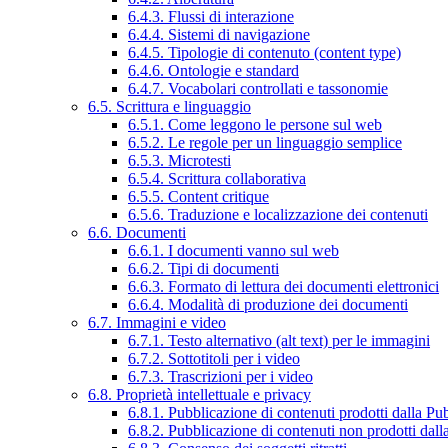
6.4.3. Flussi di interazione
6.4.4. Sistemi di navigazione
6.4.5. Tipologie di contenuto (content type)
6.4.6. Ontologie e standard
6.4.7. Vocabolari controllati e tassonomie
6.5. Scrittura e linguaggio
6.5.1. Come leggono le persone sul web
6.5.2. Le regole per un linguaggio semplice
6.5.3. Microtesti
6.5.4. Scrittura collaborativa
6.5.5. Content critique
6.5.6. Traduzione e localizzazione dei contenuti
6.6. Documenti
6.6.1. I documenti vanno sul web
6.6.2. Tipi di documenti
6.6.3. Formato di lettura dei documenti elettronici
6.6.4. Modalità di produzione dei documenti
6.7. Immagini e video
6.7.1. Testo alternativo (alt text) per le immagini
6.7.2. Sottotitoli per i video
6.7.3. Trascrizioni per i video
6.8. Proprietà intellettuale e privacy
6.8.1. Pubblicazione di contenuti prodotti dalla P
6.8.2. Pubblicazione di contenuti non prodotti dal