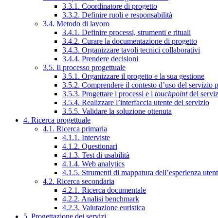
3.3.1. Coordinatore di progetto
3.3.2. Definire ruoli e responsabilità
3.4. Metodo di lavoro
3.4.1. Definire processi, strumenti e rituali
3.4.2. Curare la documentazione di progetto
3.4.3. Organizzare tavoli tecnici collaborativi
3.4.4. Prendere decisioni
3.5. Il processo progettuale
3.5.1. Organizzare il progetto e la sua gestione
3.5.2. Comprendere il contesto d’uso del servizio 
3.5.3. Progettare i processi e i
touchpoint
del servi
3.5.4. Realizzare l’interfaccia utente del servizio
3.5.5. Validare la soluzione ottenuta
4. Ricerca progettuale
4.1. Ricerca primaria
4.1.1. Interviste
4.1.2. Questionari
4.1.3. Test di usabilità
4.1.4. Web analytics
4.1.5. Strumenti di mappatura dell’esperienza uten
4.2. Ricerca secondaria
4.2.1. Ricerca documentale
4.2.2. Analisi benchmark
4.2.3. Valutazione euristica
5. Progettazione dei servizi