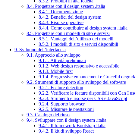
8.3.2. Prototipi in alta fedeltà
8.4. Progettare con il design system .italia
8.4.1. Documentazione
8.4.2. Benefici del design system
8.4.3. Risorse operative
8.4.4. Come contribuire al design system .italia
8.5. Progettare con i modelli di sito e servizi
8.5.1. Vantaggi dell’utilizzo dei modelli
8.5.2. I modelli di sito e servizi disponibili
9. Sviluppo dell’interfaccia
9.1. Approccio allo sviluppo
9.1.1. Attività preliminari
9.1.2. Web design responsivo e accessibile
9.1.3. Mobile first
9.1.4. Progressive enhancement e Graceful degrad
9.2. Strumenti di supporto allo sviluppo del software
9.2.1. Feature detection
9.2.2. Verificare le feature disponibili con Can I us
9.2.3. Strumenti e risorse per CSS e JavaScript
9.2.4. Supporto browser
9.2.5. Misurare le prestazioni
9.3. Catalogo del riuso
9.4. Sviluppare con il design system .italia
9.4.1. Il framework Bootstrap Italia
9.4.2. Il kit di sviluppo React