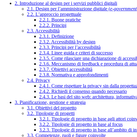
2. Introduzione al design per i servizi pubblici digitali
2.1. Design per l’amministrazione digitale (
e-government
2.2. L’approccio progettuale
2.2.1. Buone pratiche
2.2.2. Principi
2.3. Accessibilità
2.3.1. Definizione
2.3.2. Accessibilità by design
2.3.3. Principi per l’accessibilità
2.3.4. Linee guida e criteri di successo
2.3.5. Come rilasciare una dichiarazione di accessib
2.3.6. Meccanismo di feedback e procedura di attu
2.3.7. Obiettivi accessibilità
2.3.8. Normativa e approfondimenti
2.4. Privacy
2.4.1. Come rispettare la privacy sin dalla progettaz
2.4.2. Richiedi il consenso quando necessario
2.4.3. Le basi del sito web: architettura, informati
3. Pianificazione, gestione e strategia
3.1. Obiettivi del progetto
3.2. Tipologie di progetti
3.2.1. Tipologie di progetto in base agli attori coinv
3.2.2. Tipologie di progetto in base al focus
3.2.3. Tipologie di progetto in base all’ambito di i
3.3. Competenze, ruoli e figure coinvolte