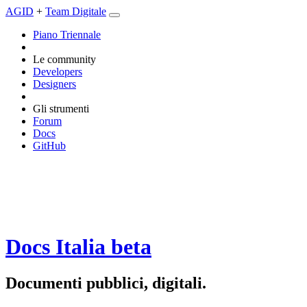
AGID
+
Team Digitale
Piano Triennale
Le community
Developers
Designers
Gli strumenti
Forum
Docs
GitHub
Docs Italia
beta
Documenti pubblici, digitali.