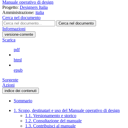
Manuale operativo di design
Progetto:
Designers Italia
Amministrazione:
italia
Cerca nel documento
Cerca nel documento
Informazioni
versione-corrente
Scarica
pdf
html
epub
Sorgente
Azioni
indice dei contenuti
Sommario
1. Scopo, destinatari e uso del Manuale operativo di design
1.1. Versionamento e storico
1.2. Consultazione del manuale
1.3. Contribuisci al manuale