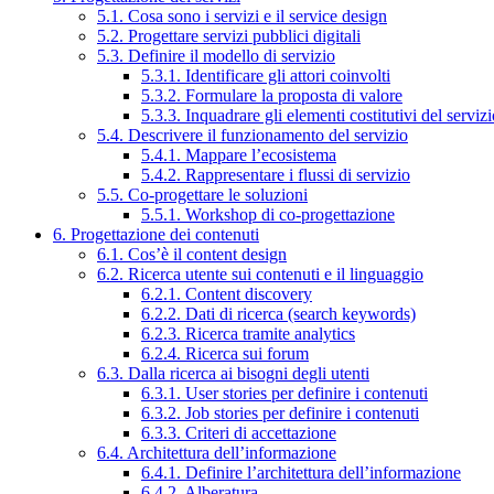
5.1. Cosa sono i servizi e il service design
5.2. Progettare servizi pubblici digitali
5.3. Definire il modello di servizio
5.3.1. Identificare gli attori coinvolti
5.3.2. Formulare la proposta di valore
5.3.3. Inquadrare gli elementi costitutivi del serviz
5.4. Descrivere il funzionamento del servizio
5.4.1. Mappare l’ecosistema
5.4.2. Rappresentare i flussi di servizio
5.5. Co-progettare le soluzioni
5.5.1. Workshop di co-progettazione
6. Progettazione dei contenuti
6.1. Cos’è il content design
6.2. Ricerca utente sui contenuti e il linguaggio
6.2.1. Content discovery
6.2.2. Dati di ricerca (search keywords)
6.2.3. Ricerca tramite analytics
6.2.4. Ricerca sui forum
6.3. Dalla ricerca ai bisogni degli utenti
6.3.1. User stories per definire i contenuti
6.3.2. Job stories per definire i contenuti
6.3.3. Criteri di accettazione
6.4. Architettura dell’informazione
6.4.1. Definire l’architettura dell’informazione
6.4.2. Alberatura