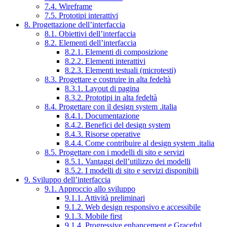
7.4. Wireframe
7.5. Prototipi interattivi
8. Progettazione dell’interfaccia
8.1. Obiettivi dell’interfaccia
8.2. Elementi dell’interfaccia
8.2.1. Elementi di composizione
8.2.2. Elementi interattivi
8.2.3. Elementi testuali (microtesti)
8.3. Progettare e costruire in alta fedeltà
8.3.1. Layout di pagina
8.3.2. Prototipi in alta fedeltà
8.4. Progettare con il design system .italia
8.4.1. Documentazione
8.4.2. Benefici del design system
8.4.3. Risorse operative
8.4.4. Come contribuire al design system .italia
8.5. Progettare con i modelli di sito e servizi
8.5.1. Vantaggi dell’utilizzo dei modelli
8.5.2. I modelli di sito e servizi disponibili
9. Sviluppo dell’interfaccia
9.1. Approccio allo sviluppo
9.1.1. Attività preliminari
9.1.2. Web design responsivo e accessibile
9.1.3. Mobile first
9.1.4. Progressive enhancement e Graceful