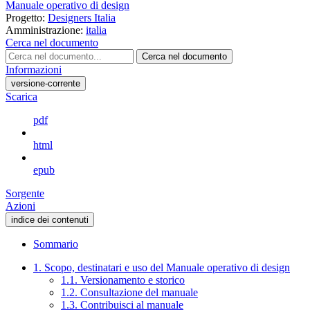
Manuale operativo di design
Progetto:
Designers Italia
Amministrazione:
italia
Cerca nel documento
Cerca nel documento
Informazioni
versione-corrente
Scarica
pdf
html
epub
Sorgente
Azioni
indice dei contenuti
Sommario
1. Scopo, destinatari e uso del Manuale operativo di design
1.1. Versionamento e storico
1.2. Consultazione del manuale
1.3. Contribuisci al manuale