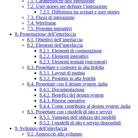
7.1. Caratteristiche dell’interazione
7.2. User stories per definire l’interazione
7.2.1. Differenza tra scenari e user stories
7.3. Flussi di interazione
7.4. Wireframe
7.5. Prototipi interattivi
8. Progettazione dell’interfaccia
8.1. Obiettivi dell’interfaccia
8.2. Elementi dell’interfaccia
8.2.1. Elementi di composizione
8.2.2. Elementi interattivi
8.2.3. Elementi testuali (microtesti)
8.3. Progettare e costruire in alta fedeltà
8.3.1. Layout di pagina
8.3.2. Prototipi in alta fedeltà
8.4. Progettare con il design system .italia
8.4.1. Documentazione
8.4.2. Benefici del design system
8.4.3. Risorse operative
8.4.4. Come contribuire al design system .italia
8.5. Progettare con i modelli di sito e servizi
8.5.1. Vantaggi dell’utilizzo dei modelli
8.5.2. I modelli di sito e servizi disponibili
9. Sviluppo dell’interfaccia
9.1. Approccio allo sviluppo