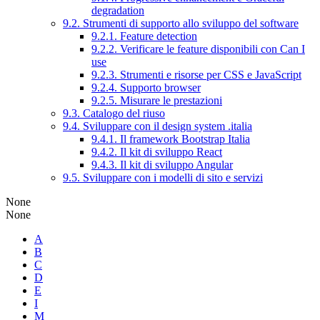
degradation
9.2. Strumenti di supporto allo sviluppo del software
9.2.1. Feature detection
9.2.2. Verificare le feature disponibili con Can I
use
9.2.3. Strumenti e risorse per CSS e JavaScript
9.2.4. Supporto browser
9.2.5. Misurare le prestazioni
9.3. Catalogo del riuso
9.4. Sviluppare con il design system .italia
9.4.1. Il framework Bootstrap Italia
9.4.2. Il kit di sviluppo React
9.4.3. Il kit di sviluppo Angular
9.5. Sviluppare con i modelli di sito e servizi
None
None
A
B
C
D
E
I
M