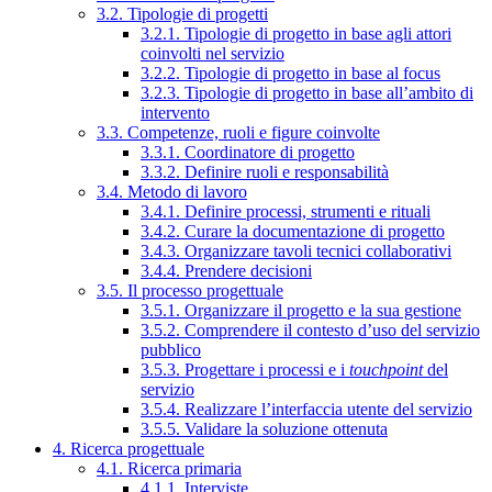
3.2. Tipologie di progetti
3.2.1. Tipologie di progetto in base agli attori
coinvolti nel servizio
3.2.2. Tipologie di progetto in base al focus
3.2.3. Tipologie di progetto in base all’ambito di
intervento
3.3. Competenze, ruoli e figure coinvolte
3.3.1. Coordinatore di progetto
3.3.2. Definire ruoli e responsabilità
3.4. Metodo di lavoro
3.4.1. Definire processi, strumenti e rituali
3.4.2. Curare la documentazione di progetto
3.4.3. Organizzare tavoli tecnici collaborativi
3.4.4. Prendere decisioni
3.5. Il processo progettuale
3.5.1. Organizzare il progetto e la sua gestione
3.5.2. Comprendere il contesto d’uso del servizio
pubblico
3.5.3. Progettare i processi e i
touchpoint
del
servizio
3.5.4. Realizzare l’interfaccia utente del servizio
3.5.5. Validare la soluzione ottenuta
4. Ricerca progettuale
4.1. Ricerca primaria
4.1.1. Interviste