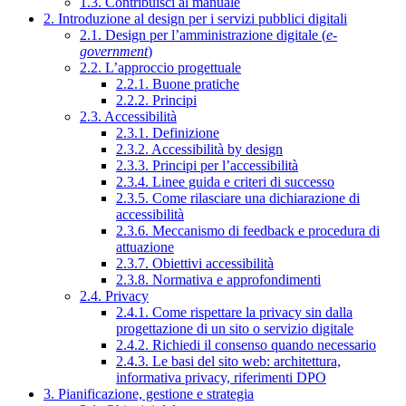
1.3. Contribuisci al manuale
2. Introduzione al design per i servizi pubblici digitali
2.1. Design per l’amministrazione digitale (
e-
government
)
2.2. L’approccio progettuale
2.2.1. Buone pratiche
2.2.2. Principi
2.3. Accessibilità
2.3.1. Definizione
2.3.2. Accessibilità by design
2.3.3. Principi per l’accessibilità
2.3.4. Linee guida e criteri di successo
2.3.5. Come rilasciare una dichiarazione di
accessibilità
2.3.6. Meccanismo di feedback e procedura di
attuazione
2.3.7. Obiettivi accessibilità
2.3.8. Normativa e approfondimenti
2.4. Privacy
2.4.1. Come rispettare la privacy sin dalla
progettazione di un sito o servizio digitale
2.4.2. Richiedi il consenso quando necessario
2.4.3. Le basi del sito web: architettura,
informativa privacy, riferimenti DPO
3. Pianificazione, gestione e strategia