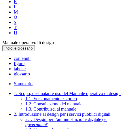
E
I
M
O
S
T
U
Manuale operativo di design
indici e glossario
contenuti
figure
tabelle
glossario
Sommario
1. Scopo, destinatari e uso del Manuale operativo di design
1.1. Versionamento e storico
1.2. Consultazione del manuale
1.3. Contribuisci al manuale
2. Introduzione al design per i servizi pubblici digitali
2.1. Design per l’amministrazione digitale (
e-
government
)