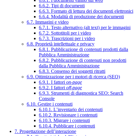
6.6.1. I documenti vanno sul web
6.6.2. Tipi di documenti
6.6.3. Formato di lettura dei documenti elettronici
6.6.4. Modalità di produzione dei documenti
6.7. Immagini e video
6.7.1. Testo alternativo (alt text) per le immagini
6.7.2. Sottotitoli per i video
6.7.3. Trascrizioni per i video
6.8. Proprietà intellettuale e privacy
6.8.1. Pubblicazione di contenuti prodotti dalla
Pubblica Amministrazione
6.8.2. Pubblicazione di contenuti non prodotti
dalla Pubblica Amministrazione
6.8.3. Consenso dei soggetti ritratti
6.9. Ottimizzazione per i motori di ricerca (SEO)
6.9.1. I fattori
on-page
6.9.2. I fattori
off-page
6.9.3. Strumenti di diagnostica SEO: Search
Console
6.10. Gestire i contenuti
6.10.1. L’inventario dei contenuti
6.10.2. Revisionare i contenuti
6.10.3. Migrare i contenuti
6.10.4. Pubblicare i contenuti
7. Progettazione dell’interazione