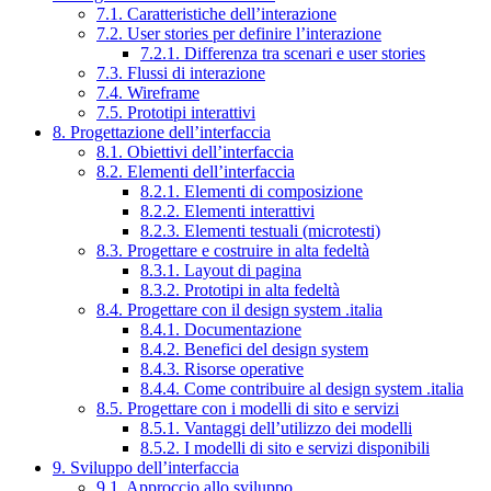
7.1. Caratteristiche dell’interazione
7.2. User stories per definire l’interazione
7.2.1. Differenza tra scenari e user stories
7.3. Flussi di interazione
7.4. Wireframe
7.5. Prototipi interattivi
8. Progettazione dell’interfaccia
8.1. Obiettivi dell’interfaccia
8.2. Elementi dell’interfaccia
8.2.1. Elementi di composizione
8.2.2. Elementi interattivi
8.2.3. Elementi testuali (microtesti)
8.3. Progettare e costruire in alta fedeltà
8.3.1. Layout di pagina
8.3.2. Prototipi in alta fedeltà
8.4. Progettare con il design system .italia
8.4.1. Documentazione
8.4.2. Benefici del design system
8.4.3. Risorse operative
8.4.4. Come contribuire al design system .italia
8.5. Progettare con i modelli di sito e servizi
8.5.1. Vantaggi dell’utilizzo dei modelli
8.5.2. I modelli di sito e servizi disponibili
9. Sviluppo dell’interfaccia
9.1. Approccio allo sviluppo