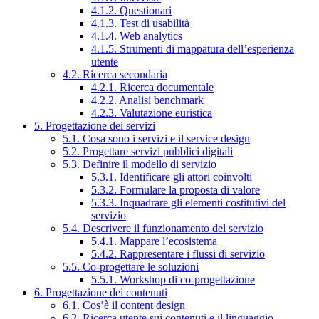
4.1.2. Questionari
4.1.3. Test di usabilità
4.1.4. Web analytics
4.1.5. Strumenti di mappatura dell’esperienza
utente
4.2. Ricerca secondaria
4.2.1. Ricerca documentale
4.2.2. Analisi benchmark
4.2.3. Valutazione euristica
5. Progettazione dei servizi
5.1. Cosa sono i servizi e il service design
5.2. Progettare servizi pubblici digitali
5.3. Definire il modello di servizio
5.3.1. Identificare gli attori coinvolti
5.3.2. Formulare la proposta di valore
5.3.3. Inquadrare gli elementi costitutivi del
servizio
5.4. Descrivere il funzionamento del servizio
5.4.1. Mappare l’ecosistema
5.4.2. Rappresentare i flussi di servizio
5.5. Co-progettare le soluzioni
5.5.1. Workshop di co-progettazione
6. Progettazione dei contenuti
6.1. Cos’è il content design
6.2. Ricerca utente sui contenuti e il linguaggio