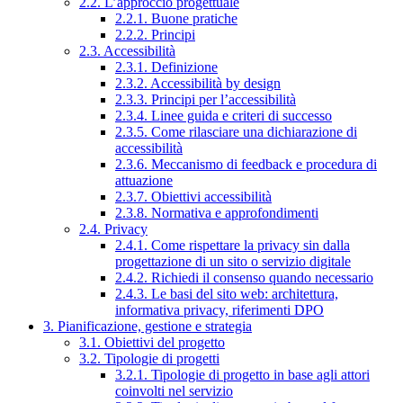
2.2. L’approccio progettuale
2.2.1. Buone pratiche
2.2.2. Principi
2.3. Accessibilità
2.3.1. Definizione
2.3.2. Accessibilità by design
2.3.3. Principi per l’accessibilità
2.3.4. Linee guida e criteri di successo
2.3.5. Come rilasciare una dichiarazione di
accessibilità
2.3.6. Meccanismo di feedback e procedura di
attuazione
2.3.7. Obiettivi accessibilità
2.3.8. Normativa e approfondimenti
2.4. Privacy
2.4.1. Come rispettare la privacy sin dalla
progettazione di un sito o servizio digitale
2.4.2. Richiedi il consenso quando necessario
2.4.3. Le basi del sito web: architettura,
informativa privacy, riferimenti DPO
3. Pianificazione, gestione e strategia
3.1. Obiettivi del progetto
3.2. Tipologie di progetti
3.2.1. Tipologie di progetto in base agli attori
coinvolti nel servizio