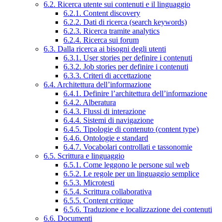
6.2. Ricerca utente sui contenuti e il linguaggio
6.2.1. Content discovery
6.2.2. Dati di ricerca (search keywords)
6.2.3. Ricerca tramite analytics
6.2.4. Ricerca sui forum
6.3. Dalla ricerca ai bisogni degli utenti
6.3.1. User stories per definire i contenuti
6.3.2. Job stories per definire i contenuti
6.3.3. Criteri di accettazione
6.4. Architettura dell’informazione
6.4.1. Definire l’architettura dell’informazione
6.4.2. Alberatura
6.4.3. Flussi di interazione
6.4.4. Sistemi di navigazione
6.4.5. Tipologie di contenuto (content type)
6.4.6. Ontologie e standard
6.4.7. Vocabolari controllati e tassonomie
6.5. Scrittura e linguaggio
6.5.1. Come leggono le persone sul web
6.5.2. Le regole per un linguaggio semplice
6.5.3. Microtesti
6.5.4. Scrittura collaborativa
6.5.5. Content critique
6.5.6. Traduzione e localizzazione dei contenuti
6.6. Documenti