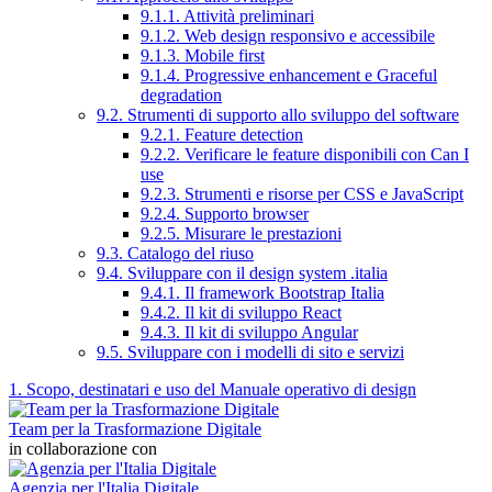
9.1.1. Attività preliminari
9.1.2. Web design responsivo e accessibile
9.1.3. Mobile first
9.1.4. Progressive enhancement e Graceful
degradation
9.2. Strumenti di supporto allo sviluppo del software
9.2.1. Feature detection
9.2.2. Verificare le feature disponibili con Can I
use
9.2.3. Strumenti e risorse per CSS e JavaScript
9.2.4. Supporto browser
9.2.5. Misurare le prestazioni
9.3. Catalogo del riuso
9.4. Sviluppare con il design system .italia
9.4.1. Il framework Bootstrap Italia
9.4.2. Il kit di sviluppo React
9.4.3. Il kit di sviluppo Angular
9.5. Sviluppare con i modelli di sito e servizi
1. Scopo, destinatari e uso del Manuale operativo di design
Team per la Trasformazione Digitale
in collaborazione con
Agenzia per l'Italia Digitale