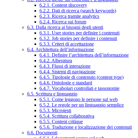
6.2.1. Content discovery
6.2.2. Dati di ricerca (search keywords)
6.2.3. Ricerca tramite analytics
6.2.4. Ricerca sui forum
6.3. Dalla ricerca ai bisogni degli utenti
6.3.1. User stories per definire i contenuti
6.3.2. Job stories per definire i contenuti
6.3.3. Criteri di accettazione
6.4. Architettura dell’informazione
6.4.1. Definire l’architettura dell’informazione
6.4.2. Alberatura
6.4.3. Flussi di interazione
6.4.4. Sistemi di navigazione
6.4.5. Tipologie di contenuto (content type)
6.4.6. Ontologie e standard
6.4.7. Vocabolari controllati e tassonomie
6.5. Scrittura e linguaggio
6.5.1. Come leggono le persone sul web
6.5.2. Le regole per un linguaggio semplice
6.5.3. Microtesti
6.5.4. Scrittura collaborativa
6.5.5. Content critique
6.5.6. Traduzione e localizzazione dei contenuti
6.6. Documenti