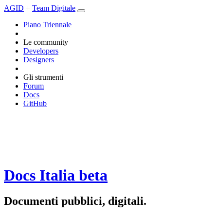
AGID
+
Team Digitale
Piano Triennale
Le community
Developers
Designers
Gli strumenti
Forum
Docs
GitHub
Docs Italia
beta
Documenti pubblici, digitali.