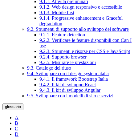
9.1.1. Attività preliminari
9.1.2. Web design responsivo e accessibile
9.1.3. Mobile first
9.1.4. Progressive enhancement e Graceful
degradation
9.2. Strumenti di supporto allo sviluppo del software
9.2.1. Feature detection
9.2.2. Verificare le feature disponibili con Can I
use
9.2.3. Strumenti e risorse per CSS e JavaScript
9.2.4. Supporto browser
9.2.5. Misurare le prestazioni
9.3. Catalogo del riuso
9.4. Sviluppare con il design system .italia
9.4.1. Il framework Bootstrap Italia
9.4.2. Il kit di sviluppo React
9.4.3. Il kit di sviluppo Angular
9.5. Sviluppare con i modelli di sito e servizi
glossario
A
B
C
D