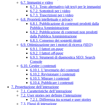
6.7. Immagini e video
6.7.1. Testo alternativo (alt text) per le immagini
6.7.2. Sottotitoli per i video
6.7.3. Trascrizioni per i video
6.8. Proprietà intellettuale e privacy
6.8.1. Pubblicazione di contenuti prodotti dalla
Pubblica Amministrazione
6.8.2. Pubblicazione di contenuti non prodotti
dalla Pubblica Amministrazione
6.8.3. Consenso dei soggetti ritratti
6.9. Ottimizzazione per i motori di ricerca (SEO)
6.9.1. I fattori
on-page
6.9.2. I fattori
off-page
6.9.3. Strumenti di diagnostica SEO: Search
Console
6.10. Gestire i contenuti
6.10.1. L’inventario dei contenuti
6.10.2. Revisionare i contenuti
6.10.3. Migrare i contenuti
6.10.4. Pubblicare i contenuti
7. Progettazione dell’interazione
7.1. Caratteristiche dell’interazione
7.2. User stories per definire l’interazione
7.2.1. Differenza tra scenari e user stories
7.3. Flussi di interazione