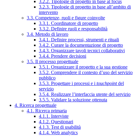
3.2.2. Tipologie di progetto in base al focus
3.2.3. Tipologie di progetto in base all’ambito di
intervento
3.3. Competenze, ruoli e figure coinvolte
3.3.1. Coordinatore di progetto
3.3.2. Definire ruoli e responsabilità
3.4. Metodo di lavoro
3.4.1. Definire processi, strumenti e rituali
3.4.2. Curare la documentazione di progetto
3.4.3. Organizzare tavoli tecnici collaborativi
3.4.4. Prendere decisioni
3.5. Il processo progettuale
3.5.1. Organizzare il progetto e la sua gestione
3.5.2. Comprendere il contesto d’uso del servizio
pubblico
3.5.3. Progettare i processi e i
touchpoint
del
servizio
3.5.4. Realizzare l’interfaccia utente del servizio
3.5.5. Validare la soluzione ottenuta
4. Ricerca progettuale
4.1. Ricerca primaria
4.1.1. Interviste
4.1.2. Questionari
4.1.3. Test di usabilità
4.1.4. Web analytics