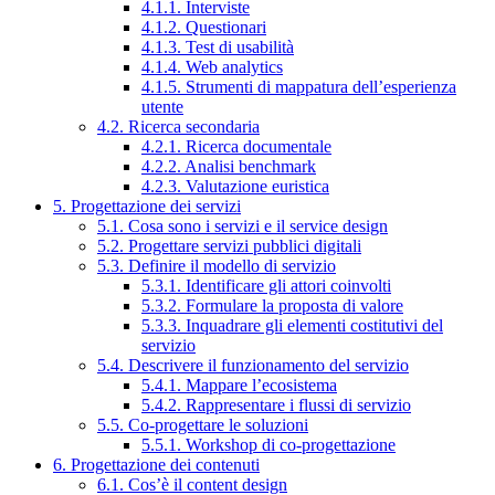
4.1.1. Interviste
4.1.2. Questionari
4.1.3. Test di usabilità
4.1.4. Web analytics
4.1.5. Strumenti di mappatura dell’esperienza
utente
4.2. Ricerca secondaria
4.2.1. Ricerca documentale
4.2.2. Analisi benchmark
4.2.3. Valutazione euristica
5. Progettazione dei servizi
5.1. Cosa sono i servizi e il service design
5.2. Progettare servizi pubblici digitali
5.3. Definire il modello di servizio
5.3.1. Identificare gli attori coinvolti
5.3.2. Formulare la proposta di valore
5.3.3. Inquadrare gli elementi costitutivi del
servizio
5.4. Descrivere il funzionamento del servizio
5.4.1. Mappare l’ecosistema
5.4.2. Rappresentare i flussi di servizio
5.5. Co-progettare le soluzioni
5.5.1. Workshop di co-progettazione
6. Progettazione dei contenuti
6.1. Cos’è il content design