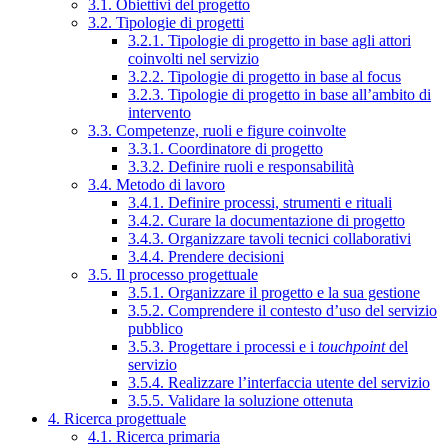
3.1. Obiettivi del progetto
3.2. Tipologie di progetti
3.2.1. Tipologie di progetto in base agli attori
coinvolti nel servizio
3.2.2. Tipologie di progetto in base al focus
3.2.3. Tipologie di progetto in base all’ambito di
intervento
3.3. Competenze, ruoli e figure coinvolte
3.3.1. Coordinatore di progetto
3.3.2. Definire ruoli e responsabilità
3.4. Metodo di lavoro
3.4.1. Definire processi, strumenti e rituali
3.4.2. Curare la documentazione di progetto
3.4.3. Organizzare tavoli tecnici collaborativi
3.4.4. Prendere decisioni
3.5. Il processo progettuale
3.5.1. Organizzare il progetto e la sua gestione
3.5.2. Comprendere il contesto d’uso del servizio
pubblico
3.5.3. Progettare i processi e i
touchpoint
del
servizio
3.5.4. Realizzare l’interfaccia utente del servizio
3.5.5. Validare la soluzione ottenuta
4. Ricerca progettuale
4.1. Ricerca primaria