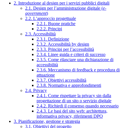
2. Introduzione al design per i servizi pubblici digitali
2.1. Design per l’amministrazione digitale (
e-
government
)
2.2. L’approccio progettuale
2.2.1. Buone pratiche
2.2.2. Principi
2.3. Accessibilità
2.3.1. Definizione
2.3.2. Accessibilità by design
2.3.3. Principi per l’accessibilità
2.3.4. Linee guida e criteri di successo
2.3.5. Come rilasciare una dichiarazione di
accessibilità
2.3.6. Meccanismo di feedback e procedura di
attuazione
2.3.7. Obiettivi accessibilità
2.3.8. Normativa e approfondimenti
2.4. Privacy
2.4.1. Come rispettare la privacy sin dalla
progettazione di un sito o servizio digitale
2.4.2. Richiedi il consenso quando necessario
2.4.3. Le basi del sito web: architettura,
informativa privacy, riferimenti DPO
3. Pianificazione, gestione e strategia
3.1. Obiettivi del progetto