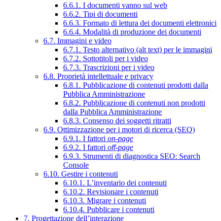
6.6.1. I documenti vanno sul web
6.6.2. Tipi di documenti
6.6.3. Formato di lettura dei documenti elettronici
6.6.4. Modalità di produzione dei documenti
6.7. Immagini e video
6.7.1. Testo alternativo (alt text) per le immagini
6.7.2. Sottotitoli per i video
6.7.3. Trascrizioni per i video
6.8. Proprietà intellettuale e privacy
6.8.1. Pubblicazione di contenuti prodotti dalla
Pubblica Amministrazione
6.8.2. Pubblicazione di contenuti non prodotti
dalla Pubblica Amministrazione
6.8.3. Consenso dei soggetti ritratti
6.9. Ottimizzazione per i motori di ricerca (SEO)
6.9.1. I fattori
on-page
6.9.2. I fattori
off-page
6.9.3. Strumenti di diagnostica SEO: Search
Console
6.10. Gestire i contenuti
6.10.1. L’inventario dei contenuti
6.10.2. Revisionare i contenuti
6.10.3. Migrare i contenuti
6.10.4. Pubblicare i contenuti
7. Progettazione dell’interazione