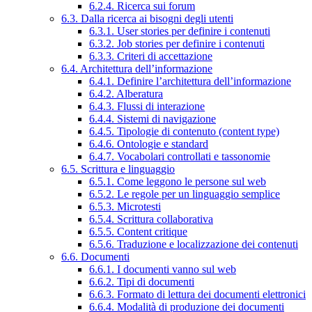
6.2.4. Ricerca sui forum
6.3. Dalla ricerca ai bisogni degli utenti
6.3.1. User stories per definire i contenuti
6.3.2. Job stories per definire i contenuti
6.3.3. Criteri di accettazione
6.4. Architettura dell’informazione
6.4.1. Definire l’architettura dell’informazione
6.4.2. Alberatura
6.4.3. Flussi di interazione
6.4.4. Sistemi di navigazione
6.4.5. Tipologie di contenuto (content type)
6.4.6. Ontologie e standard
6.4.7. Vocabolari controllati e tassonomie
6.5. Scrittura e linguaggio
6.5.1. Come leggono le persone sul web
6.5.2. Le regole per un linguaggio semplice
6.5.3. Microtesti
6.5.4. Scrittura collaborativa
6.5.5. Content critique
6.5.6. Traduzione e localizzazione dei contenuti
6.6. Documenti
6.6.1. I documenti vanno sul web
6.6.2. Tipi di documenti
6.6.3. Formato di lettura dei documenti elettronici
6.6.4. Modalità di produzione dei documenti