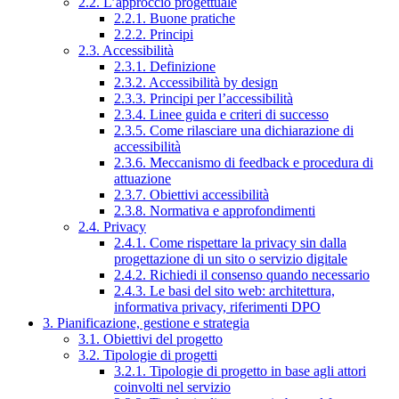
2.2. L’approccio progettuale
2.2.1. Buone pratiche
2.2.2. Principi
2.3. Accessibilità
2.3.1. Definizione
2.3.2. Accessibilità by design
2.3.3. Principi per l’accessibilità
2.3.4. Linee guida e criteri di successo
2.3.5. Come rilasciare una dichiarazione di
accessibilità
2.3.6. Meccanismo di feedback e procedura di
attuazione
2.3.7. Obiettivi accessibilità
2.3.8. Normativa e approfondimenti
2.4. Privacy
2.4.1. Come rispettare la privacy sin dalla
progettazione di un sito o servizio digitale
2.4.2. Richiedi il consenso quando necessario
2.4.3. Le basi del sito web: architettura,
informativa privacy, riferimenti DPO
3. Pianificazione, gestione e strategia
3.1. Obiettivi del progetto
3.2. Tipologie di progetti
3.2.1. Tipologie di progetto in base agli attori
coinvolti nel servizio