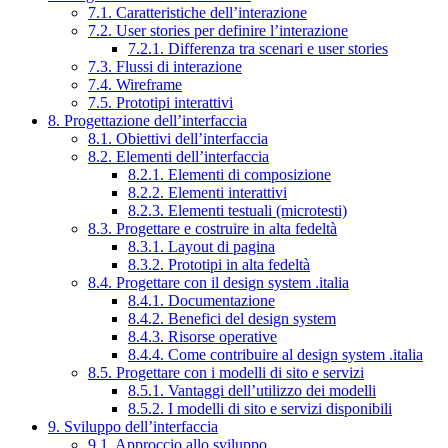
7.1. Caratteristiche dell’interazione
7.2. User stories per definire l’interazione
7.2.1. Differenza tra scenari e user stories
7.3. Flussi di interazione
7.4. Wireframe
7.5. Prototipi interattivi
8. Progettazione dell’interfaccia
8.1. Obiettivi dell’interfaccia
8.2. Elementi dell’interfaccia
8.2.1. Elementi di composizione
8.2.2. Elementi interattivi
8.2.3. Elementi testuali (microtesti)
8.3. Progettare e costruire in alta fedeltà
8.3.1. Layout di pagina
8.3.2. Prototipi in alta fedeltà
8.4. Progettare con il design system .italia
8.4.1. Documentazione
8.4.2. Benefici del design system
8.4.3. Risorse operative
8.4.4. Come contribuire al design system .italia
8.5. Progettare con i modelli di sito e servizi
8.5.1. Vantaggi dell’utilizzo dei modelli
8.5.2. I modelli di sito e servizi disponibili
9. Sviluppo dell’interfaccia
9.1. Approccio allo sviluppo