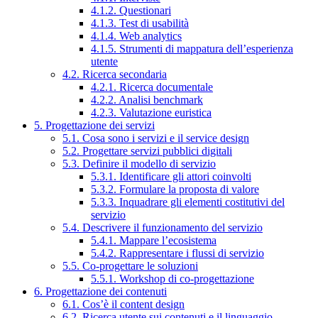
4.1.2. Questionari
4.1.3. Test di usabilità
4.1.4. Web analytics
4.1.5. Strumenti di mappatura dell’esperienza
utente
4.2. Ricerca secondaria
4.2.1. Ricerca documentale
4.2.2. Analisi benchmark
4.2.3. Valutazione euristica
5. Progettazione dei servizi
5.1. Cosa sono i servizi e il service design
5.2. Progettare servizi pubblici digitali
5.3. Definire il modello di servizio
5.3.1. Identificare gli attori coinvolti
5.3.2. Formulare la proposta di valore
5.3.3. Inquadrare gli elementi costitutivi del
servizio
5.4. Descrivere il funzionamento del servizio
5.4.1. Mappare l’ecosistema
5.4.2. Rappresentare i flussi di servizio
5.5. Co-progettare le soluzioni
5.5.1. Workshop di co-progettazione
6. Progettazione dei contenuti
6.1. Cos’è il content design
6.2. Ricerca utente sui contenuti e il linguaggio