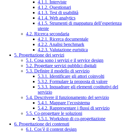
4.1.1. Interviste
4.1.2. Questionari
4.1.3. Test di usabilità
4.1.4. Web analytics
4.1.5. Strumenti di mappatura dell’esperienza
utente
4.2. Ricerca secondaria
4.2.1. Ricerca documentale
4.2.2. Analisi benchmark
4.2.3. Valutazione euristica
5. Progettazione dei servizi
5.1. Cosa sono i servizi e il service design
5.2. Progettare servizi pubblici digitali
5.3. Definire il modello di servizio
5.3.1. Identificare gli attori coinvolti
5.3.2. Formulare la proposta di valore
5.3.3. Inquadrare gli elementi costitutivi del
servizio
5.4. Descrivere il funzionamento del servizio
5.4.1. Mappare l’ecosistema
5.4.2. Rappresentare i flussi di servizio
5.5. Co-progettare le soluzioni
5.5.1. Workshop di co-progettazione
6. Progettazione dei contenuti
6.1. Cos’è il content design