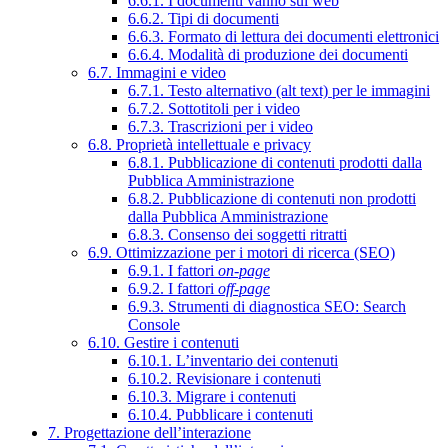
6.6.1. I documenti vanno sul web
6.6.2. Tipi di documenti
6.6.3. Formato di lettura dei documenti elettronici
6.6.4. Modalità di produzione dei documenti
6.7. Immagini e video
6.7.1. Testo alternativo (alt text) per le immagini
6.7.2. Sottotitoli per i video
6.7.3. Trascrizioni per i video
6.8. Proprietà intellettuale e privacy
6.8.1. Pubblicazione di contenuti prodotti dalla
Pubblica Amministrazione
6.8.2. Pubblicazione di contenuti non prodotti
dalla Pubblica Amministrazione
6.8.3. Consenso dei soggetti ritratti
6.9. Ottimizzazione per i motori di ricerca (SEO)
6.9.1. I fattori
on-page
6.9.2. I fattori
off-page
6.9.3. Strumenti di diagnostica SEO: Search
Console
6.10. Gestire i contenuti
6.10.1. L’inventario dei contenuti
6.10.2. Revisionare i contenuti
6.10.3. Migrare i contenuti
6.10.4. Pubblicare i contenuti
7. Progettazione dell’interazione