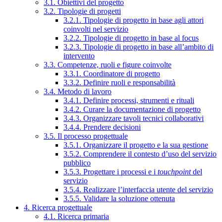
3.1. Obiettivi del progetto
3.2. Tipologie di progetti
3.2.1. Tipologie di progetto in base agli attori
coinvolti nel servizio
3.2.2. Tipologie di progetto in base al focus
3.2.3. Tipologie di progetto in base all’ambito di
intervento
3.3. Competenze, ruoli e figure coinvolte
3.3.1. Coordinatore di progetto
3.3.2. Definire ruoli e responsabilità
3.4. Metodo di lavoro
3.4.1. Definire processi, strumenti e rituali
3.4.2. Curare la documentazione di progetto
3.4.3. Organizzare tavoli tecnici collaborativi
3.4.4. Prendere decisioni
3.5. Il processo progettuale
3.5.1. Organizzare il progetto e la sua gestione
3.5.2. Comprendere il contesto d’uso del servizio
pubblico
3.5.3. Progettare i processi e i
touchpoint
del
servizio
3.5.4. Realizzare l’interfaccia utente del servizio
3.5.5. Validare la soluzione ottenuta
4. Ricerca progettuale
4.1. Ricerca primaria