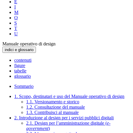
E
I
M
O
S
T
U
Manuale operativo di design
indici e glossario
contenuti
figure
tabelle
glossario
Sommario
1. Scopo, destinatari e uso del Manuale operativo di design
1.1. Versionamento e storico
1.2. Consultazione del manuale
1.3. Contribuisci al manuale
2. Introduzione al design per i servizi pubblici digitali
2.1. Design per l’amministrazione digitale (
e-
government
)