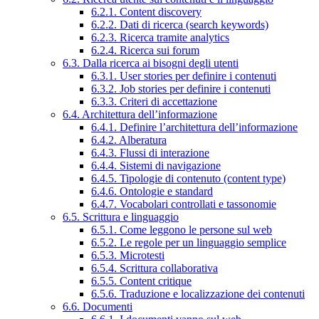
6.2.1. Content discovery
6.2.2. Dati di ricerca (search keywords)
6.2.3. Ricerca tramite analytics
6.2.4. Ricerca sui forum
6.3. Dalla ricerca ai bisogni degli utenti
6.3.1. User stories per definire i contenuti
6.3.2. Job stories per definire i contenuti
6.3.3. Criteri di accettazione
6.4. Architettura dell’informazione
6.4.1. Definire l’architettura dell’informazione
6.4.2. Alberatura
6.4.3. Flussi di interazione
6.4.4. Sistemi di navigazione
6.4.5. Tipologie di contenuto (content type)
6.4.6. Ontologie e standard
6.4.7. Vocabolari controllati e tassonomie
6.5. Scrittura e linguaggio
6.5.1. Come leggono le persone sul web
6.5.2. Le regole per un linguaggio semplice
6.5.3. Microtesti
6.5.4. Scrittura collaborativa
6.5.5. Content critique
6.5.6. Traduzione e localizzazione dei contenuti
6.6. Documenti