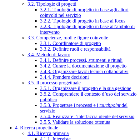
3.2. Tipologie di progetti
3.2.1. Tipologie di progetto in base agli attori
coinvolti nel servizio
3.2.2. Tipologie di progetto in base al focus
3.2.3. Tipologie di progetto in base all’ambito di
intervento
3.3. Competenze, ruoli e figure coinvolte
3.3.1. Coordinatore di progetto
3.3.2. Definire ruoli e responsabilità
3.4. Metodo di lavoro
3.4.1. Definire processi, strumenti e rituali
3.4.2. Curare la documentazione di progetto
3.4.3. Organizzare tavoli tecnici collaborativi
3.4.4. Prendere decisioni
3.5. Il processo progettuale
3.5.1. Organizzare il progetto e la sua gestione
3.5.2. Comprendere il contesto d’uso del servizio
pubblico
3.5.3. Progettare i processi e i
touchpoint
del
servizio
3.5.4. Realizzare l’interfaccia utente del servizio
3.5.5. Validare la soluzione ottenuta
4. Ricerca progettuale
4.1. Ricerca primaria
4.1.1. Interviste