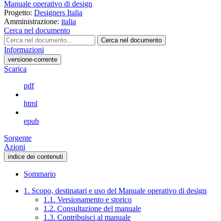
Manuale operativo di design
Progetto:
Designers Italia
Amministrazione:
italia
Cerca nel documento
Cerca nel documento
Informazioni
versione-corrente
Scarica
pdf
html
epub
Sorgente
Azioni
indice dei contenuti
Sommario
1. Scopo, destinatari e uso del Manuale operativo di design
1.1. Versionamento e storico
1.2. Consultazione del manuale
1.3. Contribuisci al manuale