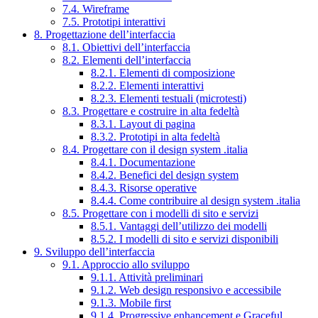
7.4. Wireframe
7.5. Prototipi interattivi
8. Progettazione dell’interfaccia
8.1. Obiettivi dell’interfaccia
8.2. Elementi dell’interfaccia
8.2.1. Elementi di composizione
8.2.2. Elementi interattivi
8.2.3. Elementi testuali (microtesti)
8.3. Progettare e costruire in alta fedeltà
8.3.1. Layout di pagina
8.3.2. Prototipi in alta fedeltà
8.4. Progettare con il design system .italia
8.4.1. Documentazione
8.4.2. Benefici del design system
8.4.3. Risorse operative
8.4.4. Come contribuire al design system .italia
8.5. Progettare con i modelli di sito e servizi
8.5.1. Vantaggi dell’utilizzo dei modelli
8.5.2. I modelli di sito e servizi disponibili
9. Sviluppo dell’interfaccia
9.1. Approccio allo sviluppo
9.1.1. Attività preliminari
9.1.2. Web design responsivo e accessibile
9.1.3. Mobile first
9.1.4. Progressive enhancement e Graceful