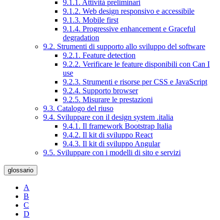
9.1.1. Attività preliminari
9.1.2. Web design responsivo e accessibile
9.1.3. Mobile first
9.1.4. Progressive enhancement e Graceful
degradation
9.2. Strumenti di supporto allo sviluppo del software
9.2.1. Feature detection
9.2.2. Verificare le feature disponibili con Can I
use
9.2.3. Strumenti e risorse per CSS e JavaScript
9.2.4. Supporto browser
9.2.5. Misurare le prestazioni
9.3. Catalogo del riuso
9.4. Sviluppare con il design system .italia
9.4.1. Il framework Bootstrap Italia
9.4.2. Il kit di sviluppo React
9.4.3. Il kit di sviluppo Angular
9.5. Sviluppare con i modelli di sito e servizi
glossario
A
B
C
D