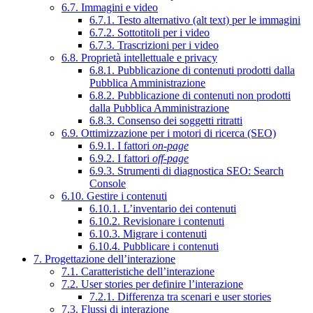
6.7. Immagini e video
6.7.1. Testo alternativo (alt text) per le immagini
6.7.2. Sottotitoli per i video
6.7.3. Trascrizioni per i video
6.8. Proprietà intellettuale e privacy
6.8.1. Pubblicazione di contenuti prodotti dalla
Pubblica Amministrazione
6.8.2. Pubblicazione di contenuti non prodotti
dalla Pubblica Amministrazione
6.8.3. Consenso dei soggetti ritratti
6.9. Ottimizzazione per i motori di ricerca (SEO)
6.9.1. I fattori
on-page
6.9.2. I fattori
off-page
6.9.3. Strumenti di diagnostica SEO: Search
Console
6.10. Gestire i contenuti
6.10.1. L’inventario dei contenuti
6.10.2. Revisionare i contenuti
6.10.3. Migrare i contenuti
6.10.4. Pubblicare i contenuti
7. Progettazione dell’interazione
7.1. Caratteristiche dell’interazione
7.2. User stories per definire l’interazione
7.2.1. Differenza tra scenari e user stories
7.3. Flussi di interazione