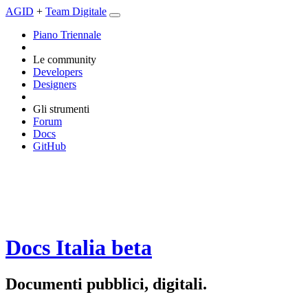
AGID
+
Team Digitale
Piano Triennale
Le community
Developers
Designers
Gli strumenti
Forum
Docs
GitHub
Docs Italia
beta
Documenti pubblici, digitali.