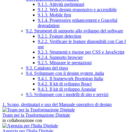
9.1.1. Attività preliminari
9.1.2. Web design responsivo e accessibile
9.1.3. Mobile first
9.1.4. Progressive enhancement e Graceful
degradation
9.2. Strumenti di supporto allo sviluppo del software
9.2.1. Feature detection
9.2.2. Verificare le feature disponibili con Can I
use
9.2.3. Strumenti e risorse per CSS e JavaScript
9.2.4. Supporto browser
9.2.5. Misurare le prestazioni
9.3. Catalogo del riuso
9.4. Sviluppare con il design system .italia
9.4.1. Il framework Bootstrap Italia
9.4.2. Il kit di sviluppo React
9.4.3. Il kit di sviluppo Angular
9.5. Sviluppare con i modelli di sito e servizi
1. Scopo, destinatari e uso del Manuale operativo di design
Team per la Trasformazione Digitale
in collaborazione con
Agenzia per l'Italia Digitale