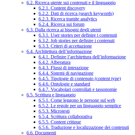
6.2. Ricerca utente sui contenuti e il linguaggio
6.2.1. Content discovery
6.2.2. Dati di ricerca (search keywords)
6.2.3. Ricerca tramite analytics
6.2.4. Ricerca sui forum
6.3. Dalla ricerca ai bisogni degli utenti
6.3.1. User stories per definire i contenuti
6.3.2. Job stories per definire i contenuti
6.3.3. Criteri di accettazione
6.4. Architettura dell’informazione
6.4.1. Definire l’architettura dell’informazione
6.4.2. Alberatura
6.4.3. Flussi di interazione
6.4.4. Sistemi di navigazione
6.4.5. Tipologie di contenuto (content type)
6.4.6. Ontologie e standard
6.4.7. Vocabolari controllati e tassonomie
6.5. Scrittura e linguaggio
6.5.1. Come leggono le persone sul web
6.5.2. Le regole per un linguaggio semplice
6.5.3. Microtesti
6.5.4. Scrittura collaborativa
6.5.5. Content critique
6.5.6. Traduzione e localizzazione dei contenuti
6.6. Documenti