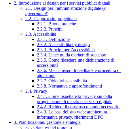
2. Introduzione al design per i servizi pubblici digitali
2.1. Design per l’amministrazione digitale (
e-
government
)
2.2. L’approccio progettuale
2.2.1. Buone pratiche
2.2.2. Principi
2.3. Accessibilità
2.3.1. Definizione
2.3.2. Accessibilità by design
2.3.3. Principi per l’accessibilità
2.3.4. Linee guida e criteri di successo
2.3.5. Come rilasciare una dichiarazione di
accessibilità
2.3.6. Meccanismo di feedback e procedura di
attuazione
2.3.7. Obiettivi accessibilità
2.3.8. Normativa e approfondimenti
2.4. Privacy
2.4.1. Come rispettare la privacy sin dalla
progettazione di un sito o servizio digitale
2.4.2. Richiedi il consenso quando necessario
2.4.3. Le basi del sito web: architettura,
informativa privacy, riferimenti DPO
3. Pianificazione, gestione e strategia
3.1. Obiettivi del progetto