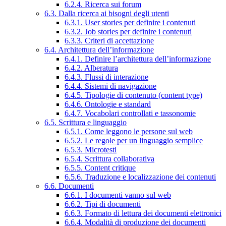
6.2.4. Ricerca sui forum
6.3. Dalla ricerca ai bisogni degli utenti
6.3.1. User stories per definire i contenuti
6.3.2. Job stories per definire i contenuti
6.3.3. Criteri di accettazione
6.4. Architettura dell’informazione
6.4.1. Definire l’architettura dell’informazione
6.4.2. Alberatura
6.4.3. Flussi di interazione
6.4.4. Sistemi di navigazione
6.4.5. Tipologie di contenuto (content type)
6.4.6. Ontologie e standard
6.4.7. Vocabolari controllati e tassonomie
6.5. Scrittura e linguaggio
6.5.1. Come leggono le persone sul web
6.5.2. Le regole per un linguaggio semplice
6.5.3. Microtesti
6.5.4. Scrittura collaborativa
6.5.5. Content critique
6.5.6. Traduzione e localizzazione dei contenuti
6.6. Documenti
6.6.1. I documenti vanno sul web
6.6.2. Tipi di documenti
6.6.3. Formato di lettura dei documenti elettronici
6.6.4. Modalità di produzione dei documenti