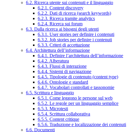
6.2. Ricerca utente sui contenuti e il linguaggio
6.2.1. Content discovery
6.2.2. Dati di ricerca (search keywords)
6.2.3. Ricerca tramite analytics
6.2.4. Ricerca sui forum
6.3. Dalla ricerca ai bisogni degli utenti
6.3.1. User stories per definire i contenuti
6.3.2. Job stories per definire i contenuti
6.3.3. Criteri di accettazione
6.4. Architettura dell’informazione
6.4.1. Definire l’architettura dell’informazione
6.4.2. Alberatura
6.4.3. Flussi di interazione
6.4.4. Sistemi di navigazione
6.4.5. Tipologie di contenuto (content type)
6.4.6. Ontologie e standard
6.4.7. Vocabolari controllati e tassonomie
6.5. Scrittura e linguaggio
6.5.1. Come leggono le persone sul web
6.5.2. Le regole per un linguaggio semplice
6.5.3. Microtesti
6.5.4. Scrittura collaborativa
6.5.5. Content critique
6.5.6. Traduzione e localizzazione dei contenuti
6.6. Documenti