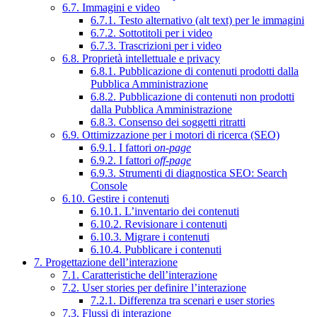
6.7. Immagini e video
6.7.1. Testo alternativo (alt text) per le immagini
6.7.2. Sottotitoli per i video
6.7.3. Trascrizioni per i video
6.8. Proprietà intellettuale e privacy
6.8.1. Pubblicazione di contenuti prodotti dalla
Pubblica Amministrazione
6.8.2. Pubblicazione di contenuti non prodotti
dalla Pubblica Amministrazione
6.8.3. Consenso dei soggetti ritratti
6.9. Ottimizzazione per i motori di ricerca (SEO)
6.9.1. I fattori
on-page
6.9.2. I fattori
off-page
6.9.3. Strumenti di diagnostica SEO: Search
Console
6.10. Gestire i contenuti
6.10.1. L’inventario dei contenuti
6.10.2. Revisionare i contenuti
6.10.3. Migrare i contenuti
6.10.4. Pubblicare i contenuti
7. Progettazione dell’interazione
7.1. Caratteristiche dell’interazione
7.2. User stories per definire l’interazione
7.2.1. Differenza tra scenari e user stories
7.3. Flussi di interazione