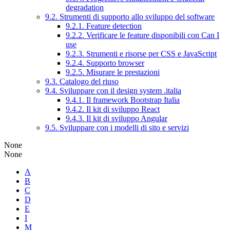
degradation
9.2. Strumenti di supporto allo sviluppo del software
9.2.1. Feature detection
9.2.2. Verificare le feature disponibili con Can I
use
9.2.3. Strumenti e risorse per CSS e JavaScript
9.2.4. Supporto browser
9.2.5. Misurare le prestazioni
9.3. Catalogo del riuso
9.4. Sviluppare con il design system .italia
9.4.1. Il framework Bootstrap Italia
9.4.2. Il kit di sviluppo React
9.4.3. Il kit di sviluppo Angular
9.5. Sviluppare con i modelli di sito e servizi
None
None
A
B
C
D
E
I
M