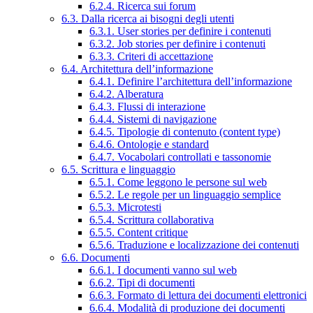
6.2.4. Ricerca sui forum
6.3. Dalla ricerca ai bisogni degli utenti
6.3.1. User stories per definire i contenuti
6.3.2. Job stories per definire i contenuti
6.3.3. Criteri di accettazione
6.4. Architettura dell’informazione
6.4.1. Definire l’architettura dell’informazione
6.4.2. Alberatura
6.4.3. Flussi di interazione
6.4.4. Sistemi di navigazione
6.4.5. Tipologie di contenuto (content type)
6.4.6. Ontologie e standard
6.4.7. Vocabolari controllati e tassonomie
6.5. Scrittura e linguaggio
6.5.1. Come leggono le persone sul web
6.5.2. Le regole per un linguaggio semplice
6.5.3. Microtesti
6.5.4. Scrittura collaborativa
6.5.5. Content critique
6.5.6. Traduzione e localizzazione dei contenuti
6.6. Documenti
6.6.1. I documenti vanno sul web
6.6.2. Tipi di documenti
6.6.3. Formato di lettura dei documenti elettronici
6.6.4. Modalità di produzione dei documenti