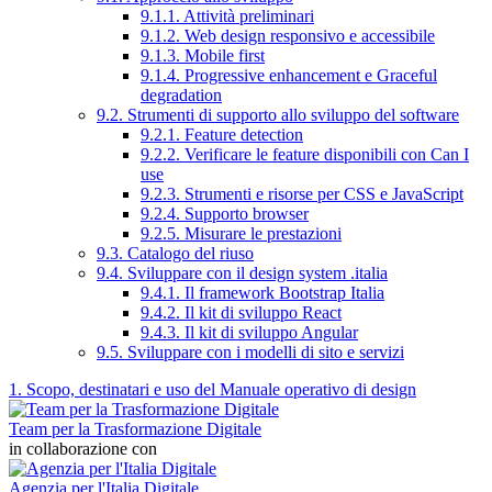
9.1.1. Attività preliminari
9.1.2. Web design responsivo e accessibile
9.1.3. Mobile first
9.1.4. Progressive enhancement e Graceful
degradation
9.2. Strumenti di supporto allo sviluppo del software
9.2.1. Feature detection
9.2.2. Verificare le feature disponibili con Can I
use
9.2.3. Strumenti e risorse per CSS e JavaScript
9.2.4. Supporto browser
9.2.5. Misurare le prestazioni
9.3. Catalogo del riuso
9.4. Sviluppare con il design system .italia
9.4.1. Il framework Bootstrap Italia
9.4.2. Il kit di sviluppo React
9.4.3. Il kit di sviluppo Angular
9.5. Sviluppare con i modelli di sito e servizi
1. Scopo, destinatari e uso del Manuale operativo di design
Team per la Trasformazione Digitale
in collaborazione con
Agenzia per l'Italia Digitale