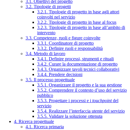
3.1. Obiettivi del progetto
3.2. Tipologie di progetti
3.2.1. Tipologie di progetto in base agli attori
coinvolti nel servizio
3.2.2. Tipologie di progetto in base al focus
3.2.3. Tipologie di progetto in base all’ambito di
intervento
3.3. Competenze, ruoli e figure coinvolte
3.3.1. Coordinatore di progetto
3.3.2. Definire ruoli e responsabilità
3.4. Metodo di lavoro
3.4.1. Definire processi, strumenti e rituali
3.4.2. Curare la documentazione di progetto
3.4.3. Organizzare tavoli tecnici collaborativi
3.4.4. Prendere decisioni
3.5. Il processo progettuale
3.5.1. Organizzare il progetto e la sua gestione
3.5.2. Comprendere il contesto d’uso del servizio
pubblico
3.5.3. Progettare i processi e i
touchpoint
del
servizio
3.5.4. Realizzare l’interfaccia utente del servizio
3.5.5. Validare la soluzione ottenuta
4. Ricerca progettuale
4.1. Ricerca primaria