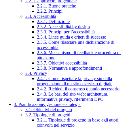
2.2. L’approccio progettuale
2.2.1. Buone pratiche
2.2.2. Principi
2.3. Accessibilità
2.3.1. Definizione
2.3.2. Accessibilità by design
2.3.3. Principi per l’accessibilità
2.3.4. Linee guida e criteri di successo
2.3.5. Come rilasciare una dichiarazione di
accessibilità
2.3.6. Meccanismo di feedback e procedura di
attuazione
2.3.7. Obiettivi accessibilità
2.3.8. Normativa e approfondimenti
2.4. Privacy
2.4.1. Come rispettare la privacy sin dalla
progettazione di un sito o servizio digitale
2.4.2. Richiedi il consenso quando necessario
2.4.3. Le basi del sito web: architettura,
informativa privacy, riferimenti DPO
3. Pianificazione, gestione e strategia
3.1. Obiettivi del progetto
3.2. Tipologie di progetti
3.2.1. Tipologie di progetto in base agli attori
coinvolti nel servizio