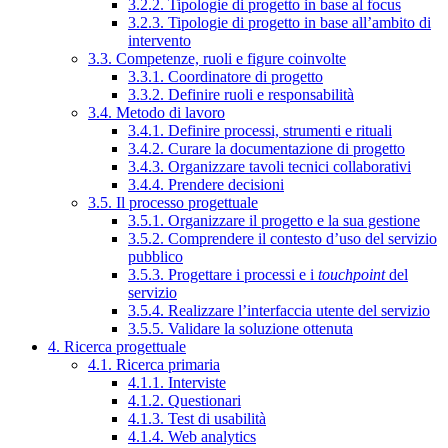
3.2.2. Tipologie di progetto in base al focus
3.2.3. Tipologie di progetto in base all’ambito di
intervento
3.3. Competenze, ruoli e figure coinvolte
3.3.1. Coordinatore di progetto
3.3.2. Definire ruoli e responsabilità
3.4. Metodo di lavoro
3.4.1. Definire processi, strumenti e rituali
3.4.2. Curare la documentazione di progetto
3.4.3. Organizzare tavoli tecnici collaborativi
3.4.4. Prendere decisioni
3.5. Il processo progettuale
3.5.1. Organizzare il progetto e la sua gestione
3.5.2. Comprendere il contesto d’uso del servizio
pubblico
3.5.3. Progettare i processi e i
touchpoint
del
servizio
3.5.4. Realizzare l’interfaccia utente del servizio
3.5.5. Validare la soluzione ottenuta
4. Ricerca progettuale
4.1. Ricerca primaria
4.1.1. Interviste
4.1.2. Questionari
4.1.3. Test di usabilità
4.1.4. Web analytics