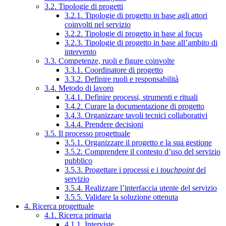
3.2. Tipologie di progetti
3.2.1. Tipologie di progetto in base agli attori
coinvolti nel servizio
3.2.2. Tipologie di progetto in base al focus
3.2.3. Tipologie di progetto in base all’ambito di
intervento
3.3. Competenze, ruoli e figure coinvolte
3.3.1. Coordinatore di progetto
3.3.2. Definire ruoli e responsabilità
3.4. Metodo di lavoro
3.4.1. Definire processi, strumenti e rituali
3.4.2. Curare la documentazione di progetto
3.4.3. Organizzare tavoli tecnici collaborativi
3.4.4. Prendere decisioni
3.5. Il processo progettuale
3.5.1. Organizzare il progetto e la sua gestione
3.5.2. Comprendere il contesto d’uso del servizio
pubblico
3.5.3. Progettare i processi e i
touchpoint
del
servizio
3.5.4. Realizzare l’interfaccia utente del servizio
3.5.5. Validare la soluzione ottenuta
4. Ricerca progettuale
4.1. Ricerca primaria
4.1.1. Interviste