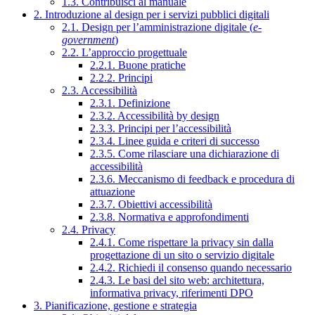
1.3. Contribuisci al manuale
2. Introduzione al design per i servizi pubblici digitali
2.1. Design per l’amministrazione digitale (
e-
government
)
2.2. L’approccio progettuale
2.2.1. Buone pratiche
2.2.2. Principi
2.3. Accessibilità
2.3.1. Definizione
2.3.2. Accessibilità by design
2.3.3. Principi per l’accessibilità
2.3.4. Linee guida e criteri di successo
2.3.5. Come rilasciare una dichiarazione di
accessibilità
2.3.6. Meccanismo di feedback e procedura di
attuazione
2.3.7. Obiettivi accessibilità
2.3.8. Normativa e approfondimenti
2.4. Privacy
2.4.1. Come rispettare la privacy sin dalla
progettazione di un sito o servizio digitale
2.4.2. Richiedi il consenso quando necessario
2.4.3. Le basi del sito web: architettura,
informativa privacy, riferimenti DPO
3. Pianificazione, gestione e strategia