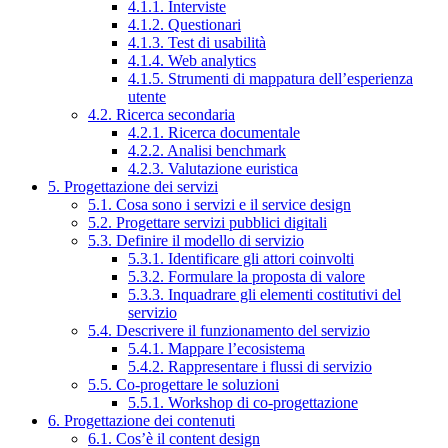
4.1.1. Interviste
4.1.2. Questionari
4.1.3. Test di usabilità
4.1.4. Web analytics
4.1.5. Strumenti di mappatura dell’esperienza
utente
4.2. Ricerca secondaria
4.2.1. Ricerca documentale
4.2.2. Analisi benchmark
4.2.3. Valutazione euristica
5. Progettazione dei servizi
5.1. Cosa sono i servizi e il service design
5.2. Progettare servizi pubblici digitali
5.3. Definire il modello di servizio
5.3.1. Identificare gli attori coinvolti
5.3.2. Formulare la proposta di valore
5.3.3. Inquadrare gli elementi costitutivi del
servizio
5.4. Descrivere il funzionamento del servizio
5.4.1. Mappare l’ecosistema
5.4.2. Rappresentare i flussi di servizio
5.5. Co-progettare le soluzioni
5.5.1. Workshop di co-progettazione
6. Progettazione dei contenuti
6.1. Cos’è il content design