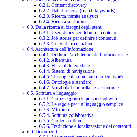
6.2.1. Content discovery
6.2.2. Dati di ricerca (search keywords)
6.2.3. Ricerca tramite analytics
6.2.4. Ricerca sui forum
6.3. Dalla ricerca ai bisogni degli utenti
6.3.1. User stories per definire i contenuti
6.3.2. Job stories per definire i contenuti
6.3.3. Criteri di accettazione
6.4. Architettura dell’informazione
6.4.1. Definire l’architettura dell’informazione
6.4.2. Alberatura
6.4.3. Flussi di interazione
6.4.4. Sistemi di navigazione
6.4.5. Tipologie di contenuto (content type)
6.4.6. Ontologie e standard
6.4.7. Vocabolari controllati e tassonomie
6.5. Scrittura e linguaggio
6.5.1. Come leggono le persone sul web
6.5.2. Le regole per un linguaggio semplice
6.5.3. Microtesti
6.5.4. Scrittura collaborativa
6.5.5. Content critique
6.5.6. Traduzione e localizzazione dei contenuti
6.6. Documenti