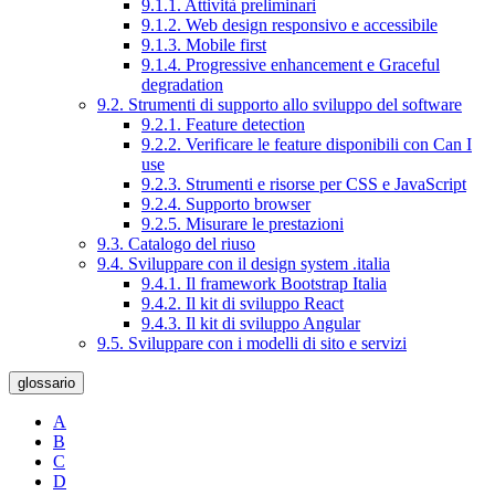
9.1.1. Attività preliminari
9.1.2. Web design responsivo e accessibile
9.1.3. Mobile first
9.1.4. Progressive enhancement e Graceful
degradation
9.2. Strumenti di supporto allo sviluppo del software
9.2.1. Feature detection
9.2.2. Verificare le feature disponibili con Can I
use
9.2.3. Strumenti e risorse per CSS e JavaScript
9.2.4. Supporto browser
9.2.5. Misurare le prestazioni
9.3. Catalogo del riuso
9.4. Sviluppare con il design system .italia
9.4.1. Il framework Bootstrap Italia
9.4.2. Il kit di sviluppo React
9.4.3. Il kit di sviluppo Angular
9.5. Sviluppare con i modelli di sito e servizi
glossario
A
B
C
D