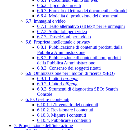
6.6.1. I documenti vanno sul web
6.6.2. Tipi di documenti
6.6.3. Formato di lettura dei documenti elettronici
6.6.4. Modalità di produzione dei documenti
6.7. Immagini e video
6.7.1. Testo alternativo (alt text) per le immagini
6.7.2. Sottotitoli per i video
6.7.3. Trascrizioni per i video
6.8. Proprietà intellettuale e privacy
6.8.1. Pubblicazione di contenuti prodotti dalla
Pubblica Amministrazione
6.8.2. Pubblicazione di contenuti non prodotti
dalla Pubblica Amministrazione
6.8.3. Consenso dei soggetti ritratti
6.9. Ottimizzazione per i motori di ricerca (SEO)
6.9.1. I fattori
on-page
6.9.2. I fattori
off-page
6.9.3. Strumenti di diagnostica SEO: Search
Console
6.10. Gestire i contenuti
6.10.1. L’inventario dei contenuti
6.10.2. Revisionare i contenuti
6.10.3. Migrare i contenuti
6.10.4. Pubblicare i contenuti
7. Progettazione dell’interazione