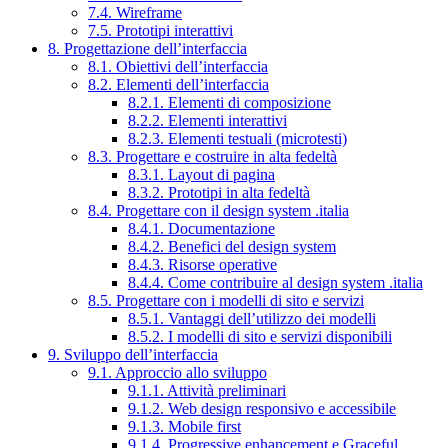
7.4. Wireframe
7.5. Prototipi interattivi
8. Progettazione dell’interfaccia
8.1. Obiettivi dell’interfaccia
8.2. Elementi dell’interfaccia
8.2.1. Elementi di composizione
8.2.2. Elementi interattivi
8.2.3. Elementi testuali (microtesti)
8.3. Progettare e costruire in alta fedeltà
8.3.1. Layout di pagina
8.3.2. Prototipi in alta fedeltà
8.4. Progettare con il design system .italia
8.4.1. Documentazione
8.4.2. Benefici del design system
8.4.3. Risorse operative
8.4.4. Come contribuire al design system .italia
8.5. Progettare con i modelli di sito e servizi
8.5.1. Vantaggi dell’utilizzo dei modelli
8.5.2. I modelli di sito e servizi disponibili
9. Sviluppo dell’interfaccia
9.1. Approccio allo sviluppo
9.1.1. Attività preliminari
9.1.2. Web design responsivo e accessibile
9.1.3. Mobile first
9.1.4. Progressive enhancement e Graceful