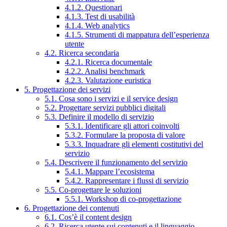
4.1.2. Questionari
4.1.3. Test di usabilità
4.1.4. Web analytics
4.1.5. Strumenti di mappatura dell’esperienza
utente
4.2. Ricerca secondaria
4.2.1. Ricerca documentale
4.2.2. Analisi benchmark
4.2.3. Valutazione euristica
5. Progettazione dei servizi
5.1. Cosa sono i servizi e il service design
5.2. Progettare servizi pubblici digitali
5.3. Definire il modello di servizio
5.3.1. Identificare gli attori coinvolti
5.3.2. Formulare la proposta di valore
5.3.3. Inquadrare gli elementi costitutivi del
servizio
5.4. Descrivere il funzionamento del servizio
5.4.1. Mappare l’ecosistema
5.4.2. Rappresentare i flussi di servizio
5.5. Co-progettare le soluzioni
5.5.1. Workshop di co-progettazione
6. Progettazione dei contenuti
6.1. Cos’è il content design
6.2. Ricerca utente sui contenuti e il linguaggio