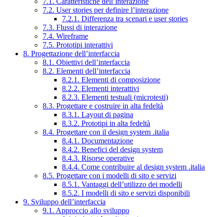
7.1. Caratteristiche dell’interazione
7.2. User stories per definire l’interazione
7.2.1. Differenza tra scenari e user stories
7.3. Flussi di interazione
7.4. Wireframe
7.5. Prototipi interattivi
8. Progettazione dell’interfaccia
8.1. Obiettivi dell’interfaccia
8.2. Elementi dell’interfaccia
8.2.1. Elementi di composizione
8.2.2. Elementi interattivi
8.2.3. Elementi testuali (microtesti)
8.3. Progettare e costruire in alta fedeltà
8.3.1. Layout di pagina
8.3.2. Prototipi in alta fedeltà
8.4. Progettare con il design system .italia
8.4.1. Documentazione
8.4.2. Benefici del design system
8.4.3. Risorse operative
8.4.4. Come contribuire al design system .italia
8.5. Progettare con i modelli di sito e servizi
8.5.1. Vantaggi dell’utilizzo dei modelli
8.5.2. I modelli di sito e servizi disponibili
9. Sviluppo dell’interfaccia
9.1. Approccio allo sviluppo