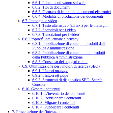
6.6.1. I documenti vanno sul web
6.6.2. Tipi di documenti
6.6.3. Formato di lettura dei documenti elettronici
6.6.4. Modalità di produzione dei documenti
6.7. Immagini e video
6.7.1. Testo alternativo (alt text) per le immagini
6.7.2. Sottotitoli per i video
6.7.3. Trascrizioni per i video
6.8. Proprietà intellettuale e privacy
6.8.1. Pubblicazione di contenuti prodotti dalla
Pubblica Amministrazione
6.8.2. Pubblicazione di contenuti non prodotti
dalla Pubblica Amministrazione
6.8.3. Consenso dei soggetti ritratti
6.9. Ottimizzazione per i motori di ricerca (SEO)
6.9.1. I fattori
on-page
6.9.2. I fattori
off-page
6.9.3. Strumenti di diagnostica SEO: Search
Console
6.10. Gestire i contenuti
6.10.1. L’inventario dei contenuti
6.10.2. Revisionare i contenuti
6.10.3. Migrare i contenuti
6.10.4. Pubblicare i contenuti
7. Progettazione dell’interazione