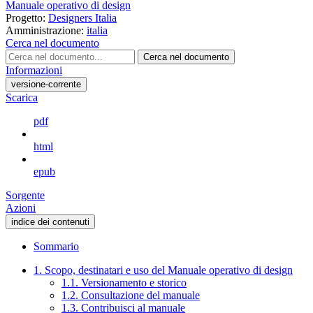
Manuale operativo di design
Progetto:
Designers Italia
Amministrazione:
italia
Cerca nel documento
Cerca nel documento
Informazioni
versione-corrente
Scarica
pdf
html
epub
Sorgente
Azioni
indice dei contenuti
Sommario
1. Scopo, destinatari e uso del Manuale operativo di design
1.1. Versionamento e storico
1.2. Consultazione del manuale
1.3. Contribuisci al manuale