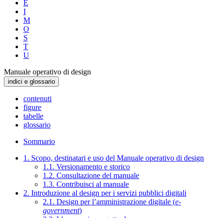
E
I
M
O
S
T
U
Manuale operativo di design
indici e glossario
contenuti
figure
tabelle
glossario
Sommario
1. Scopo, destinatari e uso del Manuale operativo di design
1.1. Versionamento e storico
1.2. Consultazione del manuale
1.3. Contribuisci al manuale
2. Introduzione al design per i servizi pubblici digitali
2.1. Design per l’amministrazione digitale (
e-
government
)