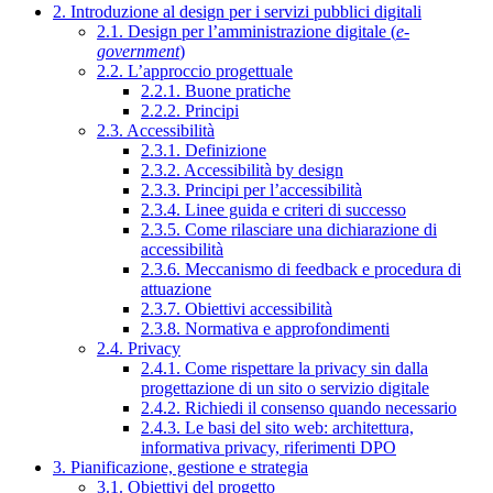
2. Introduzione al design per i servizi pubblici digitali
2.1. Design per l’amministrazione digitale (
e-
government
)
2.2. L’approccio progettuale
2.2.1. Buone pratiche
2.2.2. Principi
2.3. Accessibilità
2.3.1. Definizione
2.3.2. Accessibilità by design
2.3.3. Principi per l’accessibilità
2.3.4. Linee guida e criteri di successo
2.3.5. Come rilasciare una dichiarazione di
accessibilità
2.3.6. Meccanismo di feedback e procedura di
attuazione
2.3.7. Obiettivi accessibilità
2.3.8. Normativa e approfondimenti
2.4. Privacy
2.4.1. Come rispettare la privacy sin dalla
progettazione di un sito o servizio digitale
2.4.2. Richiedi il consenso quando necessario
2.4.3. Le basi del sito web: architettura,
informativa privacy, riferimenti DPO
3. Pianificazione, gestione e strategia
3.1. Obiettivi del progetto