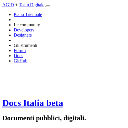
AGID
+
Team Digitale
Piano Triennale
Le community
Developers
Designers
Gli strumenti
Forum
Docs
GitHub
Docs Italia
beta
Documenti pubblici, digitali.