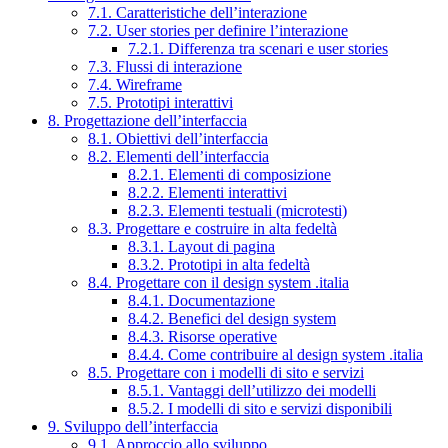
7.1. Caratteristiche dell’interazione
7.2. User stories per definire l’interazione
7.2.1. Differenza tra scenari e user stories
7.3. Flussi di interazione
7.4. Wireframe
7.5. Prototipi interattivi
8. Progettazione dell’interfaccia
8.1. Obiettivi dell’interfaccia
8.2. Elementi dell’interfaccia
8.2.1. Elementi di composizione
8.2.2. Elementi interattivi
8.2.3. Elementi testuali (microtesti)
8.3. Progettare e costruire in alta fedeltà
8.3.1. Layout di pagina
8.3.2. Prototipi in alta fedeltà
8.4. Progettare con il design system .italia
8.4.1. Documentazione
8.4.2. Benefici del design system
8.4.3. Risorse operative
8.4.4. Come contribuire al design system .italia
8.5. Progettare con i modelli di sito e servizi
8.5.1. Vantaggi dell’utilizzo dei modelli
8.5.2. I modelli di sito e servizi disponibili
9. Sviluppo dell’interfaccia
9.1. Approccio allo sviluppo