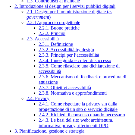
1.3. Contribuisci al manuale
2. Introduzione al design per i servizi pubblici digitali
2.1. Design per l’amministrazione digitale (
e-
government
)
2.2. L’approccio progettuale
2.2.1. Buone pratiche
2.2.2. Principi
2.3. Accessibilità
2.3.1. Definizione
2.3.2. Accessibilità by design
2.3.3. Principi per l’accessibilità
2.3.4. Linee guida e criteri di successo
2.3.5. Come rilasciare una dichiarazione di
accessibilità
2.3.6. Meccanismo di feedback e procedura di
attuazione
2.3.7. Obiettivi accessibilità
2.3.8. Normativa e approfondimenti
2.4. Privacy
2.4.1. Come rispettare la privacy sin dalla
progettazione di un sito o servizio digitale
2.4.2. Richiedi il consenso quando necessario
2.4.3. Le basi del sito web: architettura,
informativa privacy, riferimenti DPO
3. Pianificazione, gestione e strategia