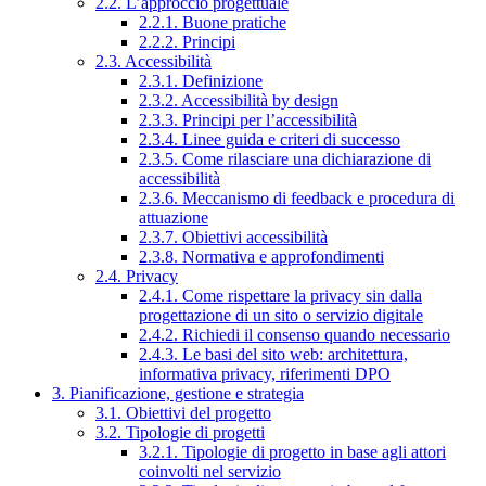
2.2. L’approccio progettuale
2.2.1. Buone pratiche
2.2.2. Principi
2.3. Accessibilità
2.3.1. Definizione
2.3.2. Accessibilità by design
2.3.3. Principi per l’accessibilità
2.3.4. Linee guida e criteri di successo
2.3.5. Come rilasciare una dichiarazione di
accessibilità
2.3.6. Meccanismo di feedback e procedura di
attuazione
2.3.7. Obiettivi accessibilità
2.3.8. Normativa e approfondimenti
2.4. Privacy
2.4.1. Come rispettare la privacy sin dalla
progettazione di un sito o servizio digitale
2.4.2. Richiedi il consenso quando necessario
2.4.3. Le basi del sito web: architettura,
informativa privacy, riferimenti DPO
3. Pianificazione, gestione e strategia
3.1. Obiettivi del progetto
3.2. Tipologie di progetti
3.2.1. Tipologie di progetto in base agli attori
coinvolti nel servizio