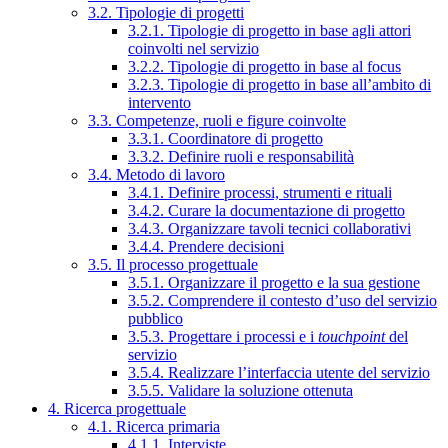
3.2. Tipologie di progetti
3.2.1. Tipologie di progetto in base agli attori
coinvolti nel servizio
3.2.2. Tipologie di progetto in base al focus
3.2.3. Tipologie di progetto in base all’ambito di
intervento
3.3. Competenze, ruoli e figure coinvolte
3.3.1. Coordinatore di progetto
3.3.2. Definire ruoli e responsabilità
3.4. Metodo di lavoro
3.4.1. Definire processi, strumenti e rituali
3.4.2. Curare la documentazione di progetto
3.4.3. Organizzare tavoli tecnici collaborativi
3.4.4. Prendere decisioni
3.5. Il processo progettuale
3.5.1. Organizzare il progetto e la sua gestione
3.5.2. Comprendere il contesto d’uso del servizio
pubblico
3.5.3. Progettare i processi e i
touchpoint
del
servizio
3.5.4. Realizzare l’interfaccia utente del servizio
3.5.5. Validare la soluzione ottenuta
4. Ricerca progettuale
4.1. Ricerca primaria
4.1.1. Interviste