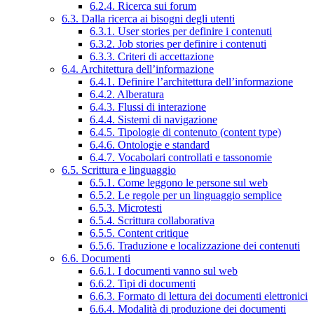
6.2.4. Ricerca sui forum
6.3. Dalla ricerca ai bisogni degli utenti
6.3.1. User stories per definire i contenuti
6.3.2. Job stories per definire i contenuti
6.3.3. Criteri di accettazione
6.4. Architettura dell’informazione
6.4.1. Definire l’architettura dell’informazione
6.4.2. Alberatura
6.4.3. Flussi di interazione
6.4.4. Sistemi di navigazione
6.4.5. Tipologie di contenuto (content type)
6.4.6. Ontologie e standard
6.4.7. Vocabolari controllati e tassonomie
6.5. Scrittura e linguaggio
6.5.1. Come leggono le persone sul web
6.5.2. Le regole per un linguaggio semplice
6.5.3. Microtesti
6.5.4. Scrittura collaborativa
6.5.5. Content critique
6.5.6. Traduzione e localizzazione dei contenuti
6.6. Documenti
6.6.1. I documenti vanno sul web
6.6.2. Tipi di documenti
6.6.3. Formato di lettura dei documenti elettronici
6.6.4. Modalità di produzione dei documenti