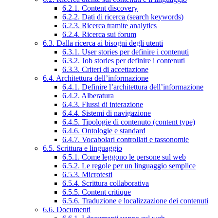
6.2.1. Content discovery
6.2.2. Dati di ricerca (search keywords)
6.2.3. Ricerca tramite analytics
6.2.4. Ricerca sui forum
6.3. Dalla ricerca ai bisogni degli utenti
6.3.1. User stories per definire i contenuti
6.3.2. Job stories per definire i contenuti
6.3.3. Criteri di accettazione
6.4. Architettura dell’informazione
6.4.1. Definire l’architettura dell’informazione
6.4.2. Alberatura
6.4.3. Flussi di interazione
6.4.4. Sistemi di navigazione
6.4.5. Tipologie di contenuto (content type)
6.4.6. Ontologie e standard
6.4.7. Vocabolari controllati e tassonomie
6.5. Scrittura e linguaggio
6.5.1. Come leggono le persone sul web
6.5.2. Le regole per un linguaggio semplice
6.5.3. Microtesti
6.5.4. Scrittura collaborativa
6.5.5. Content critique
6.5.6. Traduzione e localizzazione dei contenuti
6.6. Documenti