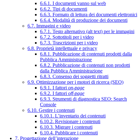
6.6.1. I documenti vanno sul web
6.6.2. Tipi di documenti
6.6.3. Formato di lettura dei documenti elettronici
6.6.4. Modalità di produzione dei documenti
6.7. Immagini e video
6.7.1. Testo alternativo (alt text) per le immagini
6.7.2. Sottotitoli per i video
6.7.3. Trascrizioni per i video
6.8. Proprietà intellettuale e privacy
6.8.1. Pubblicazione di contenuti prodotti dalla
Pubblica Amministrazione
6.8.2. Pubblicazione di contenuti non prodotti
dalla Pubblica Amministrazione
6.8.3. Consenso dei soggetti ritratti
6.9. Ottimizzazione per i motori di ricerca (SEO)
6.9.1. I fattori
on-page
6.9.2. I fattori
off-page
6.9.3. Strumenti di diagnostica SEO: Search
Console
6.10. Gestire i contenuti
6.10.1. L’inventario dei contenuti
6.10.2. Revisionare i contenuti
6.10.3. Migrare i contenuti
6.10.4. Pubblicare i contenuti
7. Progettazione dell’interazione