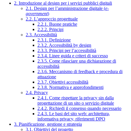
2. Introduzione al design per i servizi pubblici digitali
2.1. Design per l’amministrazione digitale (
e-
government
)
2.2. L’approccio progettuale
2.2.1. Buone pratiche
2.2.2. Principi
2.3. Accessibilità
2.3.1. Definizione
2.3.2. Accessibilità by design
2.3.3. Principi per l’accessibilità
2.3.4. Linee guida e criteri di successo
2.3.5. Come rilasciare una dichiarazione di
accessibilità
2.3.6. Meccanismo di feedback e procedura di
attuazione
2.3.7. Obiettivi accessibilità
2.3.8. Normativa e approfondimenti
2.4. Privacy
2.4.1. Come rispettare la privacy sin dalla
progettazione di un sito o servizio digitale
2.4.2. Richiedi il consenso quando necessario
2.4.3. Le basi del sito web: architettura,
informativa privacy, riferimenti DPO
3. Pianificazione, gestione e strategia
3.1. Obiettivi del progetto