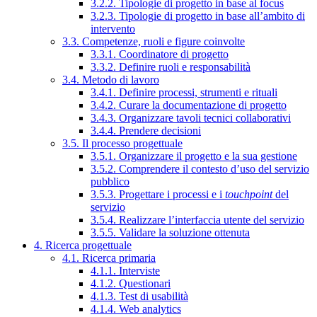
3.2.2. Tipologie di progetto in base al focus
3.2.3. Tipologie di progetto in base all’ambito di
intervento
3.3. Competenze, ruoli e figure coinvolte
3.3.1. Coordinatore di progetto
3.3.2. Definire ruoli e responsabilità
3.4. Metodo di lavoro
3.4.1. Definire processi, strumenti e rituali
3.4.2. Curare la documentazione di progetto
3.4.3. Organizzare tavoli tecnici collaborativi
3.4.4. Prendere decisioni
3.5. Il processo progettuale
3.5.1. Organizzare il progetto e la sua gestione
3.5.2. Comprendere il contesto d’uso del servizio
pubblico
3.5.3. Progettare i processi e i
touchpoint
del
servizio
3.5.4. Realizzare l’interfaccia utente del servizio
3.5.5. Validare la soluzione ottenuta
4. Ricerca progettuale
4.1. Ricerca primaria
4.1.1. Interviste
4.1.2. Questionari
4.1.3. Test di usabilità
4.1.4. Web analytics