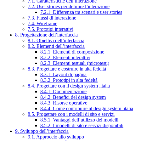
7.1. Caratteristiche dell’interazione
7.2. User stories per definire l’interazione
7.2.1. Differenza tra scenari e user stories
7.3. Flussi di interazione
7.4. Wireframe
7.5. Prototipi interattivi
8. Progettazione dell’interfaccia
8.1. Obiettivi dell’interfaccia
8.2. Elementi dell’interfaccia
8.2.1. Elementi di composizione
8.2.2. Elementi interattivi
8.2.3. Elementi testuali (microtesti)
8.3. Progettare e costruire in alta fedeltà
8.3.1. Layout di pagina
8.3.2. Prototipi in alta fedeltà
8.4. Progettare con il design system .italia
8.4.1. Documentazione
8.4.2. Benefici del design system
8.4.3. Risorse operative
8.4.4. Come contribuire al design system .italia
8.5. Progettare con i modelli di sito e servizi
8.5.1. Vantaggi dell’utilizzo dei modelli
8.5.2. I modelli di sito e servizi disponibili
9. Sviluppo dell’interfaccia
9.1. Approccio allo sviluppo