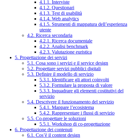
4.1.1. Interviste
4.1.2. Questionari
4.1.3. Test di usabilità
4.1.4. Web analytics
4.1.5. Strumenti di mappatura dell’esperienza
utente
4.2. Ricerca secondaria
4.2.1. Ricerca documentale
4.2.2. Analisi benchmark
4.2.3. Valutazione euristica
5. Progettazione dei servizi
5.1. Cosa sono i servizi e il service design
5.2. Progettare servizi pubblici digitali
5.3. Definire il modello di servizio
5.3.1. Identificare gli attori coinvolti
5.3.2. Formulare la proposta di valore
5.3.3. Inquadrare gli elementi costitutivi del
servizio
5.4. Descrivere il funzionamento del servizio
5.4.1. Mappare l’ecosistema
5.4.2. Rappresentare i flussi di servizio
5.5. Co-progettare le soluzioni
5.5.1. Workshop di co-progettazione
6. Progettazione dei contenuti
6.1. Cos’è il content design