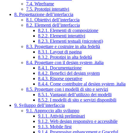
7.4. Wireframe
7.5. Prototipi interattivi
8. Progettazione dell’interfaccia
8.1. Obiettivi dell’interfaccia
8.2. Elementi dell’interfaccia
8.2.1. Elementi di composizione
8.2.2. Elementi interattivi
8.2.3. Elementi testuali (microtesti)
8.3. Progettare e costruire in alta fedeltà
8.3.1. Layout di pagina
8.3.2. Prototipi in alta fedeltà
8.4. Progettare con il design system .italia
8.4.1. Documentazione
8.4.2. Benefici del design system
8.4.3. Risorse operative
8.4.4. Come contribuire al design system .italia
8.5. Progettare con i modelli di sito e servizi
8.5.1. Vantaggi dell’utilizzo dei modelli
8.5.2. I modelli di sito e servizi disponibili
9. Sviluppo dell’interfaccia
9.1. Approccio allo sviluppo
9.1.1. Attività preliminari
9.1.2. Web design responsivo e accessibile
9.1.3. Mobile first
9.1.4. Progressive enhancement e Graceful