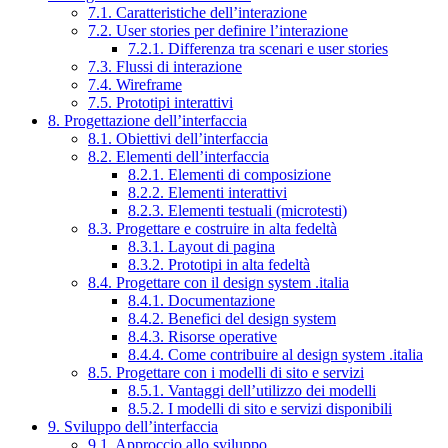
7.1. Caratteristiche dell’interazione
7.2. User stories per definire l’interazione
7.2.1. Differenza tra scenari e user stories
7.3. Flussi di interazione
7.4. Wireframe
7.5. Prototipi interattivi
8. Progettazione dell’interfaccia
8.1. Obiettivi dell’interfaccia
8.2. Elementi dell’interfaccia
8.2.1. Elementi di composizione
8.2.2. Elementi interattivi
8.2.3. Elementi testuali (microtesti)
8.3. Progettare e costruire in alta fedeltà
8.3.1. Layout di pagina
8.3.2. Prototipi in alta fedeltà
8.4. Progettare con il design system .italia
8.4.1. Documentazione
8.4.2. Benefici del design system
8.4.3. Risorse operative
8.4.4. Come contribuire al design system .italia
8.5. Progettare con i modelli di sito e servizi
8.5.1. Vantaggi dell’utilizzo dei modelli
8.5.2. I modelli di sito e servizi disponibili
9. Sviluppo dell’interfaccia
9.1. Approccio allo sviluppo