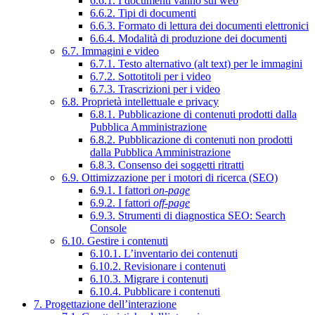
6.6.1. I documenti vanno sul web
6.6.2. Tipi di documenti
6.6.3. Formato di lettura dei documenti elettronici
6.6.4. Modalità di produzione dei documenti
6.7. Immagini e video
6.7.1. Testo alternativo (alt text) per le immagini
6.7.2. Sottotitoli per i video
6.7.3. Trascrizioni per i video
6.8. Proprietà intellettuale e privacy
6.8.1. Pubblicazione di contenuti prodotti dalla
Pubblica Amministrazione
6.8.2. Pubblicazione di contenuti non prodotti
dalla Pubblica Amministrazione
6.8.3. Consenso dei soggetti ritratti
6.9. Ottimizzazione per i motori di ricerca (SEO)
6.9.1. I fattori
on-page
6.9.2. I fattori
off-page
6.9.3. Strumenti di diagnostica SEO: Search
Console
6.10. Gestire i contenuti
6.10.1. L’inventario dei contenuti
6.10.2. Revisionare i contenuti
6.10.3. Migrare i contenuti
6.10.4. Pubblicare i contenuti
7. Progettazione dell’interazione