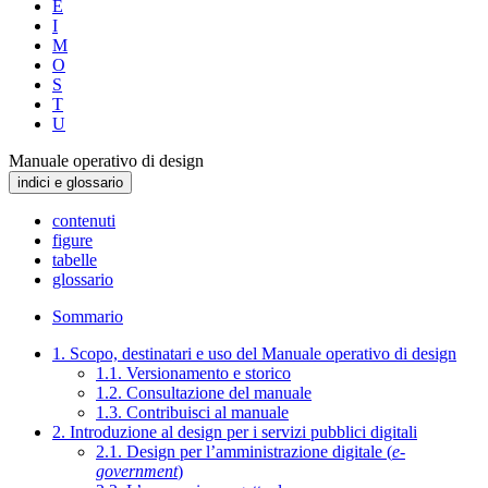
E
I
M
O
S
T
U
Manuale operativo di design
indici e glossario
contenuti
figure
tabelle
glossario
Sommario
1. Scopo, destinatari e uso del Manuale operativo di design
1.1. Versionamento e storico
1.2. Consultazione del manuale
1.3. Contribuisci al manuale
2. Introduzione al design per i servizi pubblici digitali
2.1. Design per l’amministrazione digitale (
e-
government
)