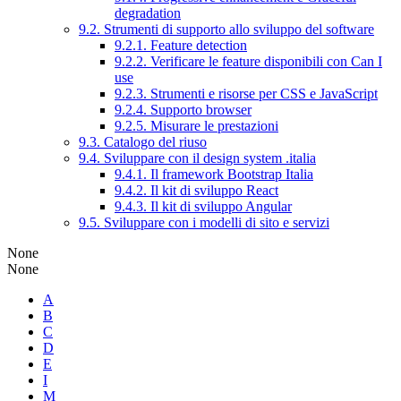
degradation
9.2. Strumenti di supporto allo sviluppo del software
9.2.1. Feature detection
9.2.2. Verificare le feature disponibili con Can I
use
9.2.3. Strumenti e risorse per CSS e JavaScript
9.2.4. Supporto browser
9.2.5. Misurare le prestazioni
9.3. Catalogo del riuso
9.4. Sviluppare con il design system .italia
9.4.1. Il framework Bootstrap Italia
9.4.2. Il kit di sviluppo React
9.4.3. Il kit di sviluppo Angular
9.5. Sviluppare con i modelli di sito e servizi
None
None
A
B
C
D
E
I
M