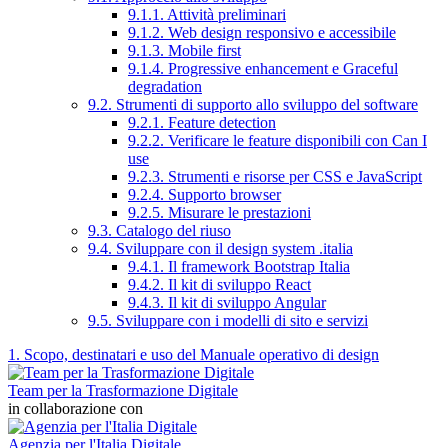
9.1.1. Attività preliminari
9.1.2. Web design responsivo e accessibile
9.1.3. Mobile first
9.1.4. Progressive enhancement e Graceful
degradation
9.2. Strumenti di supporto allo sviluppo del software
9.2.1. Feature detection
9.2.2. Verificare le feature disponibili con Can I
use
9.2.3. Strumenti e risorse per CSS e JavaScript
9.2.4. Supporto browser
9.2.5. Misurare le prestazioni
9.3. Catalogo del riuso
9.4. Sviluppare con il design system .italia
9.4.1. Il framework Bootstrap Italia
9.4.2. Il kit di sviluppo React
9.4.3. Il kit di sviluppo Angular
9.5. Sviluppare con i modelli di sito e servizi
1. Scopo, destinatari e uso del Manuale operativo di design
Team per la Trasformazione Digitale
in collaborazione con
Agenzia per l'Italia Digitale