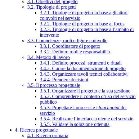
3.1. Obiettivi del progetto
3.2. Tipologie di progetti
3.2.1. Tipologie di progetto in base agli attori
coinvolti nel servizio
3.2.2. Tipologie di progetto in base al focus
3.2.3. Tipologie di progetto in base all’ambito di
intervento
3.3. Competenze, ruoli e figure coinvolte
3.3.1. Coordinatore di progetto
3.3.2. Definire ruoli e responsabilità
3.4. Metodo di lavoro
3.4.1. Definire processi, strumenti e rituali
3.4.2. Curare la documentazione di progetto
3.4.3. Organizzare tavoli tecnici collaborativi
3.4.4. Prendere decisioni
3.5. Il processo progettuale
3.5.1. Organizzare il progetto e la sua gestione
3.5.2. Comprendere il contesto d’uso del servizio
pubblico
3.5.3. Progettare i processi e i
touchpoint
del
servizio
3.5.4. Realizzare l’interfaccia utente del servizio
3.5.5. Validare la soluzione ottenuta
4. Ricerca progettuale
4.1. Ricerca primaria