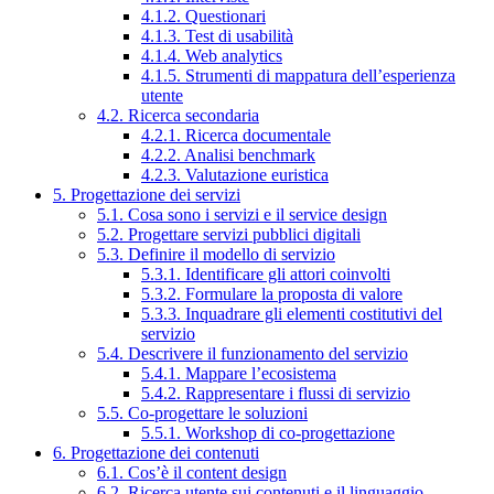
4.1.2. Questionari
4.1.3. Test di usabilità
4.1.4. Web analytics
4.1.5. Strumenti di mappatura dell’esperienza
utente
4.2. Ricerca secondaria
4.2.1. Ricerca documentale
4.2.2. Analisi benchmark
4.2.3. Valutazione euristica
5. Progettazione dei servizi
5.1. Cosa sono i servizi e il service design
5.2. Progettare servizi pubblici digitali
5.3. Definire il modello di servizio
5.3.1. Identificare gli attori coinvolti
5.3.2. Formulare la proposta di valore
5.3.3. Inquadrare gli elementi costitutivi del
servizio
5.4. Descrivere il funzionamento del servizio
5.4.1. Mappare l’ecosistema
5.4.2. Rappresentare i flussi di servizio
5.5. Co-progettare le soluzioni
5.5.1. Workshop di co-progettazione
6. Progettazione dei contenuti
6.1. Cos’è il content design
6.2. Ricerca utente sui contenuti e il linguaggio