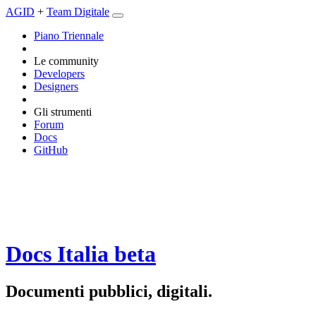
AGID
+
Team Digitale
Piano Triennale
Le community
Developers
Designers
Gli strumenti
Forum
Docs
GitHub
Docs Italia
beta
Documenti pubblici, digitali.