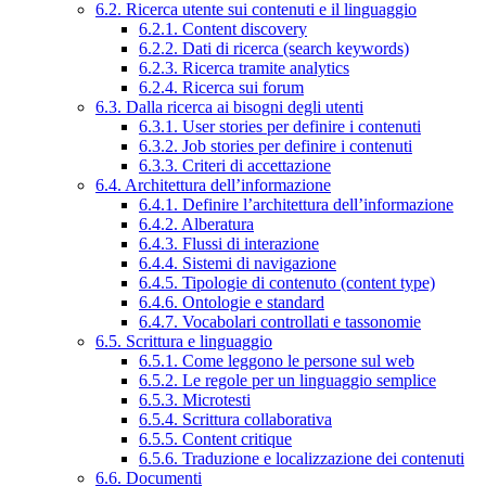
6.2. Ricerca utente sui contenuti e il linguaggio
6.2.1. Content discovery
6.2.2. Dati di ricerca (search keywords)
6.2.3. Ricerca tramite analytics
6.2.4. Ricerca sui forum
6.3. Dalla ricerca ai bisogni degli utenti
6.3.1. User stories per definire i contenuti
6.3.2. Job stories per definire i contenuti
6.3.3. Criteri di accettazione
6.4. Architettura dell’informazione
6.4.1. Definire l’architettura dell’informazione
6.4.2. Alberatura
6.4.3. Flussi di interazione
6.4.4. Sistemi di navigazione
6.4.5. Tipologie di contenuto (content type)
6.4.6. Ontologie e standard
6.4.7. Vocabolari controllati e tassonomie
6.5. Scrittura e linguaggio
6.5.1. Come leggono le persone sul web
6.5.2. Le regole per un linguaggio semplice
6.5.3. Microtesti
6.5.4. Scrittura collaborativa
6.5.5. Content critique
6.5.6. Traduzione e localizzazione dei contenuti
6.6. Documenti