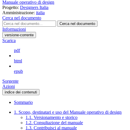
Manuale operativo di design
Progetto:
Designers Italia
Amministrazione:
italia
Cerca nel documento
Cerca nel documento
Informazioni
versione-corrente
Scarica
pdf
html
epub
Sorgente
Azioni
indice dei contenuti
Sommario
1. Scopo, destinatari e uso del Manuale operativo di design
1.1. Versionamento e storico
1.2. Consultazione del manuale
1.3. Contribuisci al manuale