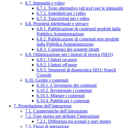
6.7. Immagini e video
6.7.1. Testo alternativo (alt text) per le immagini
6.7.2. Sottotitoli per i video
6.7.3. Trascrizioni per i video
6.8. Proprietà intellettuale e privacy
6.8.1. Pubblicazione di contenuti prodotti dalla
Pubblica Amministrazione
6.8.2. Pubblicazione di contenuti non prodotti
dalla Pubblica Amministrazione
6.8.3. Consenso dei soggetti ritratti
6.9. Ottimizzazione per i motori di ricerca (SEO)
6.9.1. I fattori
on-page
6.9.2. I fattori
off-page
6.9.3. Strumenti di diagnostica SEO: Search
Console
6.10. Gestire i contenuti
6.10.1. L’inventario dei contenuti
6.10.2. Revisionare i contenuti
6.10.3. Migrare i contenuti
6.10.4. Pubblicare i contenuti
7. Progettazione dell’interazione
7.1. Caratteristiche dell’interazione
7.2. User stories per definire l’interazione
7.2.1. Differenza tra scenari e user stories
7.3. Flussi di interazione