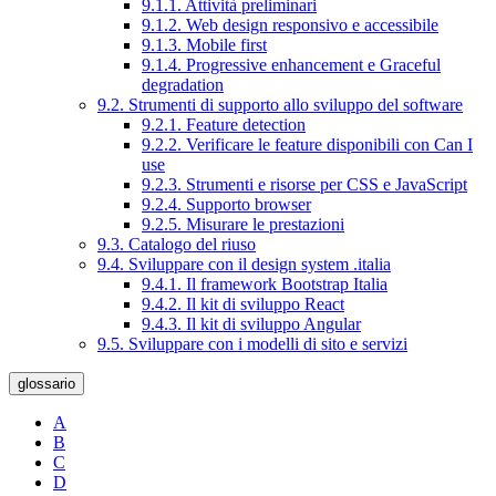
9.1.1. Attività preliminari
9.1.2. Web design responsivo e accessibile
9.1.3. Mobile first
9.1.4. Progressive enhancement e Graceful
degradation
9.2. Strumenti di supporto allo sviluppo del software
9.2.1. Feature detection
9.2.2. Verificare le feature disponibili con Can I
use
9.2.3. Strumenti e risorse per CSS e JavaScript
9.2.4. Supporto browser
9.2.5. Misurare le prestazioni
9.3. Catalogo del riuso
9.4. Sviluppare con il design system .italia
9.4.1. Il framework Bootstrap Italia
9.4.2. Il kit di sviluppo React
9.4.3. Il kit di sviluppo Angular
9.5. Sviluppare con i modelli di sito e servizi
glossario
A
B
C
D